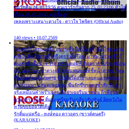
ขอรักคืน 24. 01:19:56 คนเรารักกันยาก 25. 01:23:06 หัวใจ
เถื่อน 26. 01:26:45 อยู่เพื่อลูก
เพลงเพราะเสนาะดวงใจ - ดาวใจ ไพจิตร (Official Audio)
140 views • 10.07.2569
ไม่เคยรักใครแน่หรือ อยากเชื่อถือก็ไม่กล้า ติ๋มใช่คนสวย
ตรึงใจ ติ๋มใช่งามซึ้งตรึงตรา พี่หรือจะมาหมายร่วมชีวี ก็
คนเขาลืออื้อฉาว ว่าสาวๆรุมตอมพี่ ติ๋มอยากรับรักเหมือน
กัน แต่หวั่นจะช้ำดวงฤดี กลัวแฟนของพี่ชี้หน้าด่าทอ ก็คน
ชื่อต๋อยต้อยตุ้มตุ๋ยต่าย พี่ยังลืมได้ง่ายๆเลยหนอ แค่ตัวเรา
สาวบ้านนา แสนจะซอมซ่อ ขืนรักขืนรอคงช้ำสักวัน ถ้า
จริงเหมือนคำพร่ำเฉลย พี่อย่าเฉยรีบมาหมั้น ถ้าพี่สู่ขอ
ตามธรรมเนียม ติ๋มจะเตรียมรับเกลียวสัมพันธ์ ผิดหวังไม่
หวั่นขอยอมได้เคียง
รักติ๋มแน่หรือ - หงษ์ทอง ดาวอุดร (ซาวด์ดนตรี)
(KARAOKE)