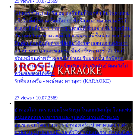
25 views • 10.07.2569
ไม่เคยรักใครแน่หรือ อยากเชื่อถือก็ไม่กล้า ติ๋มใช่คนสวย
ตรึงใจ ติ๋มใช่งามซึ้งตรึงตรา พี่หรือจะมาหมายร่วมชีวี ก็
คนเขาลืออื้อฉาว ว่าสาวๆรุมตอมพี่ ติ๋มอยากรับรักเหมือน
กัน แต่หวั่นจะช้ำดวงฤดี กลัวแฟนของพี่ชี้หน้าด่าทอ ก็คน
ชื่อต๋อยต้อยตุ้มตุ๋ยต่าย พี่ยังลืมได้ง่ายๆเลยหนอ แค่ตัวเรา
สาวบ้านนา แสนจะซอมซ่อ ขืนรักขืนรอคงช้ำสักวัน ถ้า
จริงเหมือนคำพร่ำเฉลย พี่อย่าเฉยรีบมาหมั้น ถ้าพี่สู่ขอ
ตามธรรมเนียม ติ๋มจะเตรียมรับเกลียวสัมพันธ์ ผิดหวังไม่
หวั่นขอยอมได้เคียง
รักติ๋มแน่หรือ - หงษ์ทอง ดาวอุดร (KARAOKE)
27 views • 10.07.2569
บัวทองโศก เพราะเป็นโรครักรุม ในอกกลัดกลุ้ม โดนแฟน
หนุ่มหลอกเอา เขารวย และรูปหล่อ มาพะเน้าพะนอ
ออเซาะจนใจเบา สงสาร บัวทองเศร้า น้ำตาคลอเบ้า เฝ้า
อาลัย หนุ่มรูปหล่อหนีไกล หัวใจบัวทองระรวย บัวทองโศก