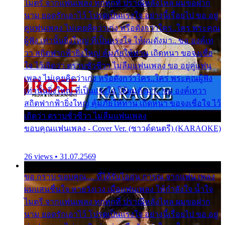
ไมตรี จากแฟนเพลง ทุกทุกที่ ปราณีหลั่งไหล ผมขอฝาก
นาม ยอดรักเอาไว้ โปรดเป็นแรงใจ อย่างนี้เรื่อยไป ขอ อยู่
คู่แฟนเพลง ไม่เคยคิดว่าเก่ง หรือดังกว่าใคร..ใคร พระคุณ
ผู้ฟัง เท่านั้นยิ่งใหญ่ ที่เป็นแรงใจ ให้ผมดังมา.. ขอ องค์เท
วา สถิตฟากฟ้ายิ่งใหญ่ คุ้มภัยให้ท่าน เถิดหนา ขอจงเชื่อ
ใจ ไว้เถิดว่า ตราบชั่วชีวา ไม่ลืมแฟนเพลง ขอ อยู่คู่แฟน
เพลง ไม่เคยคิดว่าเก่ง หรือดังกว่าใคร..ใคร พระคุณผู้ฟัง
เท่านั้นยิ่งใหญ่ ที่เป็นแรงใจ ให้ผมดังมา.. ขอ องค์เทวา
สถิตฟากฟ้ายิ่งใหญ่ คุ้มภัยให้ท่าน เถิดหนา ขอจงเชื่อใจ ไว้
เถิดว่า ตราบชั่วชีวา ไม่ลืมแฟนเพลง
ขอบคุณแฟนเพลง - Cover Ver. (ซาวด์ดนตรี) (KARAOKE)
26 views • 31.07.2569
ขอ กราบ ขอบคุณ.... ที่ได้รับไออุ่น การุณ จากแฟน เพลง
ผมแสนชื่นใจ หายวังเวง เมื่อแฟนเพลง ให้กำลังใจ น้ำใจ
ไมตรี จากแฟนเพลง ทุกทุกที่ ปราณีหลั่งไหล ผมขอฝาก
นาม ยอดรักเอาไว้ โปรดเป็นแรงใจ อย่างนี้เรื่อยไป ขอ อยู่