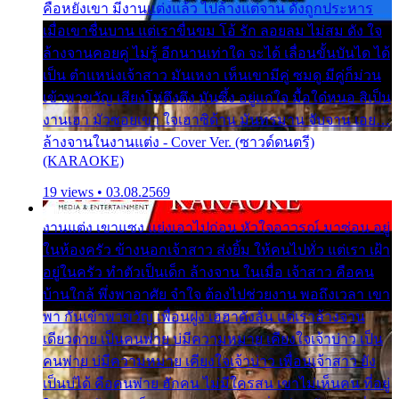
คือหยังเขา มีงานแต่งแล้ว ไปล้างแต่จาน ดั่งถูกประหาร
เมื่อเขาชื่นบาน แต่เราขื่นขม โอ้ รัก ลอยลม ไม่สม ดัง ใจ
ล้างจานคอยคู่ ไม่รู้ อีกนานเท่าใด จะได้ เลื่อนขั้นบันได ได้
เป็น ตำแหน่งเจ้าสาว มันเหงา เห็นเขามีคู่ ซมดู มีคู่ก็ม่วน
เข้าพาขวัญ เสียงโห่ตึงตึง มันซึ้ง อยู่แก่ใจ มื้อใด๋หนอ สิเป็น
งานเฮา มัวซอยเขา ใจเฮาซิด้าน มันทรมาน จับจาน เอย…
ล้างจานในงานแต่ง - Cover Ver. (ซาวด์ดนตรี)
(KARAOKE)
19 views • 03.08.2569
งานแต่ง เขาแซง แย่งเอาไปก่อน หัวใจอาวรณ์ มาซ่อน อยู่
ในห้องครัว ข้างนอกเจ้าสาว ส่งยิ้ม ให้คนไปทั่ว แต่เรา เฝ้า
อยู่ในครัว ทำตัวเป็นเด็ก ล้างจาน ในเมื่อ เจ้าสาว คือคน
บ้านใกล้ พึ่งพาอาศัย จำใจ ต้องไปช่วยงาน พอถึงเวลา เขา
พา กันเข้าพาขวัญ เพื่อนฝูง เฮฮาดังลั่น แต่เราล้างจาน
เดียวดาย เป็นคนพ่าย บ่มีความหมาย เคียงใจเจ้าบ่าว เป็น
คนพ่าย บ่มีความหมาย เคียงใจเจ้าบ่าว เพื่อนเจ้าสาว ยัง
เป็นบ่ได้ คือคนพ่าย ฮักคน ไม่มีใครสน เขาไม่เห็นคน ที่อยู่