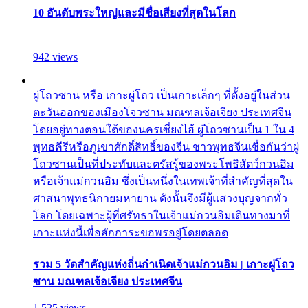
10 อันดับพระใหญ่และมีชื่อเสียงที่สุดในโลก
942 views
ผู่โถวซาน หรือ เกาะผู่โถว เป็นเกาะเล็กๆ ที่ตั้งอยู่ในส่วน
ตะวันออกของเมืองโจวซาน มณฑลเจ้อเจียง ประเทศจีน
โดยอยู่ทางตอนใต้ของนครเซี่ยงไฮ้ ผู่โถวซานเป็น 1 ใน 4
พุทธคีรีหรือภูเขาศักดิ์สิทธิ์ของจีน ชาวพุทธจีนเชื่อกันว่าผู่
โถวซานเป็นที่ประทับและตรัสรู้ของพระโพธิสัตว์กวนอิม
หรือเจ้าแม่กวนอิม ซึ่งเป็นหนึ่งในเทพเจ้าที่สำคัญที่สุดใน
ศาสนาพุทธนิกายมหายาน ดังนั้นจึงมีผู้แสวงบุญจากทั่ว
โลก โดยเฉพาะผู้ที่ศรัทธาในเจ้าแม่กวนอิมเดินทางมาที่
เกาะแห่งนี้เพื่อสักการะขอพรอยู่โดยตลอด
รวม 5 วัดสำคัญแห่งถิ่นกำเนิดเจ้าแม่กวนอิม | เกาะผู่โถว
ซาน มณฑลเจ้อเจียง ประเทศจีน
1,525 views