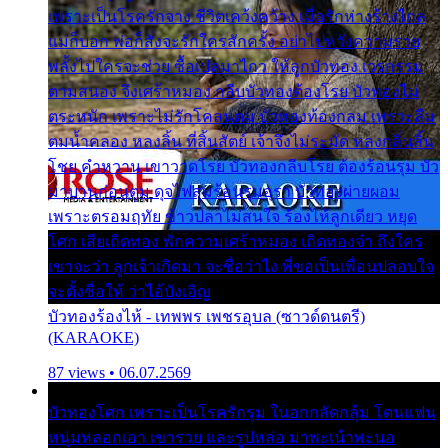
เพราะเป็นโรครักจาง ชีวิตเคว้งคว้าง เมื่อรักห่างร้างไกล
แม่ก็บอก พ่อก็สั่งจะรักใครสักครั้ง อย่าไปหวังความรวย
พลั้งไปใครจะช่วย ซื้อเปลมาไกว ให้ลูกบัวทอง เวรกรรม
ตามสนอง จึงเศร้าหมอง กลีบบัวทองต้องโรย บัวทองไม่
ตระหนัก เพราะไม่รักโคลนตม บัวทองท้องกลม เพราะลืม
ตมน้ำคลอง หลงลิ้น ที่สิ้นสัตย์ เจ้าจึงไม่ระมัด หลงกลิ่นลิ้น
โชย คำหวาน เขาวาดโรย บัวทองกลีบโรย ต้องร้อนรุม บัว
มาบานก่อนตูม ดุจไฟสุมร้อนรุมอุรา บัวทองผ่ายผอม
เพราะตรอมฤทัย ข้าวปลาไม่สนใจ ร้องไห้ลูกเดียว หยุด
โศก เสียเถิดทอง พักความเศร้าหมอง เถิดทองจ๋า ถึงใคร
เขาจะว่า ลูกเจ้าเกิดมา จะชื่อว่าไง พี่ขอเป็นเพื่อนปลอบใจ
จะตั้งชื่อให้ ว่าไอ้บังเอิญ
บัวทองร้องไห้ - เทพพร เพชรอุบล (ซาวด์ดนตรี)
(KARAOKE)
87 views • 06.07.2569
บัวทองโศก เพราะเป็นโรครักรุม ในอกกลัดกลุ้ม โดนแฟน
หนุ่มหลอกเอา เขารวย และรูปหล่อ มาพะเน้าพะนอ