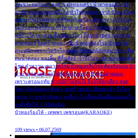
ออเซาะจนใจเบา สงสาร บัวทองเศร้า น้ำตาคลอเบ้า เฝ้า
อาลัย หนุ่มรูปหล่อหนีไกล หัวใจบัวทองระรวย บัวทองโศก
เพราะเป็นโรครักจาง ชีวิตเคว้งคว้าง เมื่อรักห่างร้างไกล
แม่ก็บอก พ่อก็สั่งจะรักใครสักครั้ง อย่าไปหวังความรวย
พลั้งไปใครจะช่วย ซื้อเปลมาไกว ให้ลูกบัวทอง เวรกรรม
ตามสนอง จึงเศร้าหมอง กลีบบัวทองต้องโรย บัวทองไม่
ตระหนัก เพราะไม่รักโคลนตม บัวทองท้องกลม เพราะลืม
ตมน้ำคลอง หลงลิ้น ที่สิ้นสัตย์ เจ้าจึงไม่ระมัด หลงกลิ่นลิ้น
โชย คำหวาน เขาวาดโรย บัวทองกลีบโรย ต้องร้อนรุม บัว
มาบานก่อนตูม ดุจไฟสุมร้อนรุมอุรา บัวทองผ่ายผอม
เพราะตรอมฤทัย ข้าวปลาไม่สนใจ ร้องไห้ลูกเดียว หยุด
โศก เสียเถิดทอง พักความเศร้าหมอง เถิดทองจ๋า ถึงใคร
เขาจะว่า ลูกเจ้าเกิดมา จะชื่อว่าไง พี่ขอเป็นเพื่อนปลอบใจ
จะตั้งชื่อให้ ว่าไอ้บังเอิญ
บัวทองร้องไห้ - เทพพร เพชรอุบล(KARAOKE)
109 views • 06.07.2569