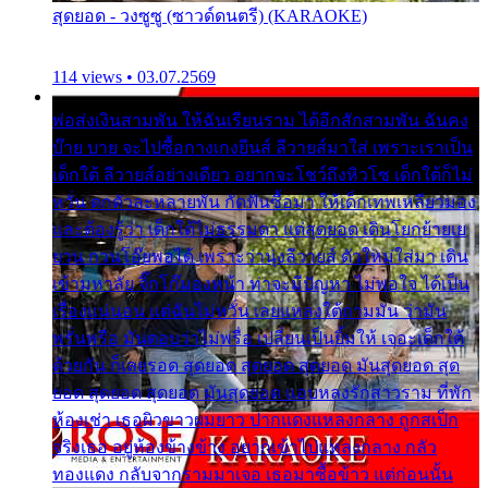
สุดยอด - วงซูซู (ซาวด์ดนตรี) (KARAOKE)
114 views • 03.07.2569
พ่อส่งเงินสามพัน ให้ฉันเรียนราม ได้อีกสักสามพัน ฉันคง
บ๊าย บาย จะไปซื้อกางเกงยีนส์ ลีวายส์มาใส่ เพราะเราเป็น
เด็กใต้ ลีวายส์อย่างเดียว อยากจะโชว์ถึงหิวโซ เด็กใต้ก็ไม่
หวั่น ตกตัวละหลายพัน กัดฟันซื้อมา ให้เด็กเทพเหลียวมอง
และต้องรู้ว่า เด็กใต้ไม่ธรรมดา แต่สุดยอด เดินโยกย้ายเย
ยวน กวนโอ๊ยพอได้ เพราะว่านุ่งลีวายส์ ตัวใหม่ใส่มา เดิน
เข้ามหาลัย จิ๊กโก๊มองหน้า ท่าจะมีปัญหา ไม่พอใจ ได้เป็น
เรื่องแน่นอน แต่ฉันไม่หวั่น เลยแหลงใต้ถามมัน ว่ามัน
พรั่นพรือ มันตอบว่าไม่พรื่อ เปลี่ยนเป็นยิ้มให้ เจอะเด็กใต้
ด้วยกัน ก็เลยรอด สุดยอด สุดยอด สุดยอด มันสุดยอด สุด
ยอด สุดยอด สุดยอด มันสุดยอด แอบหลงรักสาวราม ที่พัก
ห้องเช่า เธอผิวขาวผมยาว ปากแดงแหลงกลาง ถูกสเป็ก
จริงเธอ อยู่ห้องข้างข้าง อยากเข้าไปแหลงกลาง กลัว
ทองแดง กลับจากรามมาเจอ เธอมาซื้อข้าว แต่ก่อนนั้น