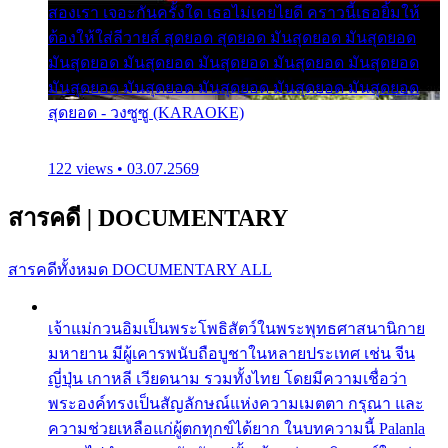
สองเรา เจอะกันครั้งใด เธอไม่เคยไยดี คราวนี้เธอยิ้มให้
ต้องให้ใส่ลีวายส์ สุดยอด สุดยอด มันสุดยอด มันสุดยอด
มันสุดยอด มันสุดยอด มันสุดยอด มันสุดยอด มันสุดยอด
มันสุดยอด มันสุดยอด มันสุดยอด มันสุดยอด มันสุดยอด
สุดยอด - วงซูซู (KARAOKE)
122 views • 03.07.2569
สารคดี
|
DOCUMENTARY
สารคดีทั้งหมด
DOCUMENTARY ALL
เจ้าแม่กวนอิมเป็นพระโพธิสัตว์ในพระพุทธศาสนานิกาย
มหายาน มีผู้เคารพนับถือบูชาในหลายประเทศ เช่น จีน
ญี่ปุ่น เกาหลี เวียดนาม รวมทั้งไทย โดยมีความเชื่อว่า
พระองค์ทรงเป็นสัญลักษณ์แห่งความเมตตา กรุณา และ
ความช่วยเหลือแก่ผู้ตกทุกข์ได้ยาก ในบทความนี้ Palanla