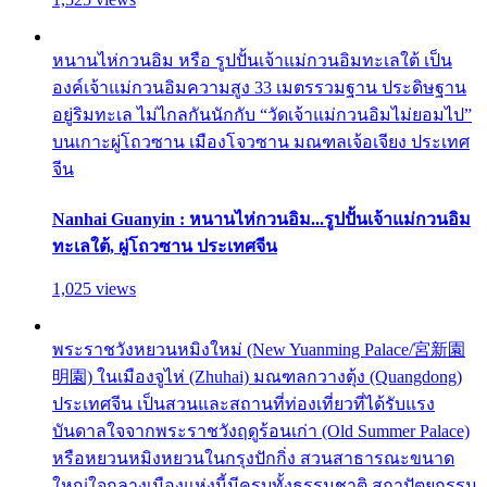
หนานไห่กวนอิม หรือ รูปปั้นเจ้าแม่กวนอิมทะเลใต้ เป็น
องค์เจ้าแม่กวนอิมความสูง 33 เมตรรวมฐาน ประดิษฐาน
อยู่ริมทะเล ไม่ไกลกันนักกับ “วัดเจ้าแม่กวนอิมไม่ยอมไป”
บนเกาะผู่โถวซาน เมืองโจวซาน มณฑลเจ้อเจียง ประเทศ
จีน
Nanhai Guanyin : หนานไห่กวนอิม...รูปปั้นเจ้าแม่กวนอิม
ทะเลใต้, ผู่โถวซาน ประเทศจีน
1,025 views
พระราชวังหยวนหมิงใหม่ (New Yuanming Palace/宮新園
明園) ในเมืองจูไห่ (Zhuhai) มณฑลกวางตุ้ง (Quangdong)
ประเทศจีน เป็นสวนและสถานที่ท่องเที่ยวที่ได้รับแรง
บันดาลใจจากพระราชวังฤดูร้อนเก่า (Old Summer Palace)
หรือหยวนหมิงหยวนในกรุงปักกิ่ง สวนสาธารณะขนาด
ใหญ่ใจกลางเมืองแห่งนี้มีครบทั้งธรรมชาติ สถาปัตยกรรม