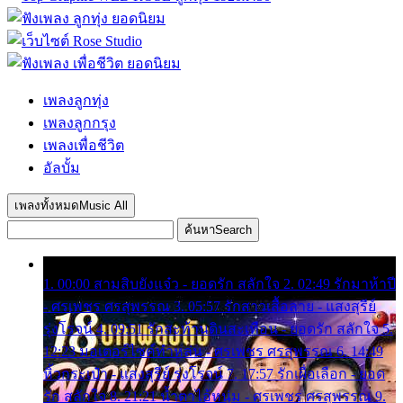
เพลงลูกทุ่ง
เพลงลูกกรุง
เพลงเพื่อชีวิต
อัลบั้ม
เพลงทั้งหมด
Music All
ค้นหา
Search
1. 00:00 สามสิบยังแจ๋ว - ยอดรัก สลักใจ 2. 02:49 รักมาห้าปี
- ศรเพชร ศรสุพรรณ 3. 05:57 รักสาวเสื้อลาย - แสงสุรีย์
รุ่งโรจน์ 4. 09:51 รักสะท้านดินสะเทือน - ยอดรัก สลักใจ 5.
12:23 มอเตอร์ไซค์ทำหล่น - ศรเพชร ศรสุพรรณ 6. 14:49
หิ้วกระเป๋า - แสงสุรีย์ รุ่งโรจน์ 7. 17:57 รักเผื่อเลือก - ยอด
รัก สลักใจ 8. 21:21 น้ำตาไอ้หนุ่ม - ศรเพชร ศรสุพรรณ 9.