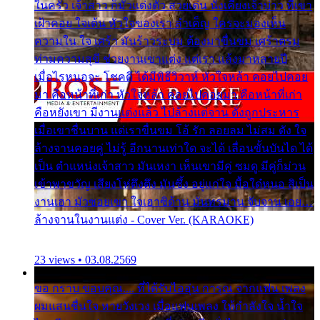
ในครัว เจ้าสาว ก็มัวแต่งตัว สวยเด่น นั่งเคียงเจ้าบ่าว ที่เขา
เฝ้าคอย ใจเต้น หัวใจของเรา ลำเค็ญ ใครจะมองเห็น
ความใน ใจ เศร้า มันร้าวระบม ต้องมาขื่นขม เศร้าตรม
ท่ามความสุขี ช่วยงานเขาแต่ง แต่เรา แล้งมาหลายปี
เมื่อไรหนอจะ โชคดี ได้มีพิธีวิวาห์ หัวใจหล้า คอยไปคอย
มา คือหน้าที่เก่า หัวใจหล้า คอยไปคอยมา คือหน้าที่เก่า
คือหยังเขา มีงานแต่งแล้ว ไปล้างแต่จาน ดั่งถูกประหาร
เมื่อเขาชื่นบาน แต่เราขื่นขม โอ้ รัก ลอยลม ไม่สม ดัง ใจ
ล้างจานคอยคู่ ไม่รู้ อีกนานเท่าใด จะได้ เลื่อนขั้นบันได ได้
เป็น ตำแหน่งเจ้าสาว มันเหงา เห็นเขามีคู่ ซมดู มีคู่ก็ม่วน
เข้าพาขวัญ เสียงโห่ตึงตึง มันซึ้ง อยู่แก่ใจ มื้อใด๋หนอ สิเป็น
งานเฮา มัวซอยเขา ใจเฮาซิด้าน มันทรมาน จับจาน เอย…
ล้างจานในงานแต่ง - Cover Ver. (KARAOKE)
23 views • 03.08.2569
ขอ กราบ ขอบคุณ.... ที่ได้รับไออุ่น การุณ จากแฟน เพลง
ผมแสนชื่นใจ หายวังเวง เมื่อแฟนเพลง ให้กำลังใจ น้ำใจ