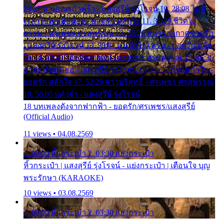
24:27 สามเณรกำพร้า - แสงสุรีย์ รุ่งโรจน์ 10. 28:08 ไม่มี
เวลาไปหาเมียน้อย - ยอดรัก สลักใจ 11. 31:29 ชีวิตไอ้
ธรรม - ศรเพชร ศรสุพรรณ 12. 35:26 ทหารอากาศขาดรัก
- แสงสุรีย์ รุ่งโรจน์ 13. 39:01 คนหัวใจโทรม - ยอดรัก สลัก
ใจ 14. 42:49 ไอ้หวังตายแน่ - ศรเพชร ศรสุพรรณ 15. 46:35
ธาตุแท้ของเธอ - แสงสุรีย์ รุ่งโรจน์ 16. 49:57 กำนันกำใน -
ยอดรัก สลักใจ 17. 52:29 สาวบริสุทธิ์ - ศรเพชร ศรสุพรรณ
18. 56:05 แต๋วจ๋า - แสงสุรีย์ รุ่งโรจน์
18 บทเพลงดังจากฟากฟ้า - ยอดรัก/ศรเพชร/แสงสุรีย์
(Official Audio)
11 views • 04.08.2569
1. 00:00 หิ้วกระเป๋า 2. 03:30 แย่งกระเป๋า
หิ้วกระเป๋า | แสงสุรีย์ รุ่งโรจน์ - แย่งกระเป๋า | เตือนใจ บุญ
พระรักษา (KARAOKE)
10 views • 03.08.2569
1. 00:00 หิ้วกระเป๋า 2. 03:30 แย่งกระเป๋า