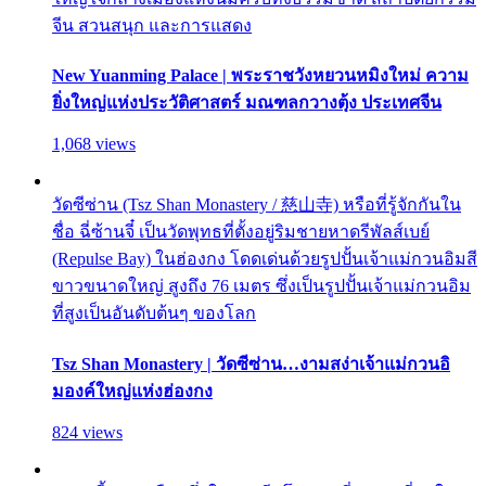
จีน สวนสนุก และการแสดง
New Yuanming Palace | พระราชวังหยวนหมิงใหม่ ความ
ยิ่งใหญ่แห่งประวัติศาสตร์ มณฑลกวางตุ้ง ประเทศจีน
1,068 views
วัดซีซ่าน (Tsz Shan Monastery / 慈山寺) หรือที่รู้จักกันใน
ชื่อ ฉี่ซ้านจี๋ เป็นวัดพุทธที่ตั้งอยู่ริมชายหาดรีพัลส์เบย์
(Repulse Bay) ในฮ่องกง โดดเด่นด้วยรูปปั้นเจ้าแม่กวนอิมสี
ขาวขนาดใหญ่ สูงถึง 76 เมตร ซึ่งเป็นรูปปั้นเจ้าแม่กวนอิม
ที่สูงเป็นอันดับต้นๆ ของโลก
Tsz Shan Monastery | วัดซีซ่าน…งามสง่าเจ้าแม่กวนอิ
มองค์ใหญ่แห่งฮ่องกง
824 views