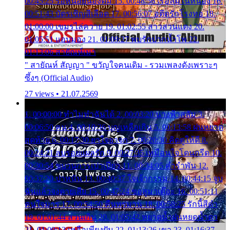
00:45:25 รอหน่อยน้องติ๋ม 15. 00:48:56 เรือล่มในหนอง 16.
00:51:43 บัตรเชิญสีเลือด 17. 00:56:07 อดีตรักโรงทอ 18.
01:00:00 เขมรไล่ควาย 19. 01:02:55 สาวสวนแตง 20.
01:05:51 แอบมอง 21. 01:09:27 พบรักปากน้ำโพ 22.
01:13:06 สายัณห์เมา
" สายัณห์ สัญญา " ขวัญใจคนเดิม - รวมเพลงดังเพราะๆ
ซึ้งๆ (Official Audio)
27 views • 21.07.2569
1. 00:00:00 ทำไมทำฉันได้ 2. 00:03:20 นางฟ้าสลัม 3.
00:06:50 คน 4. 00:10:36 บุญเหลือเกิน 5. 00:13:58 ฝนหยาด
สุดท้าย 6. 00:17:30 ยาใจยาจก 7. 00:20:30 คิดดูให้ดี 8.
00:24:21 ลบรอยแผลรัก 9. 00:27:35 เหมือนใจโดนกรีด 10.
00:30:54 ขบวนการเปาเปียว 11. 00:34:05 คำรำพัน 12.
00:37:20 ปาหนัน 13. 00:40:37 ใจเจ้ากรรม 14. 00:44:15 จูบ
ฉันแล้วจงตายเสีย 15. 00:47:24 ขอสูมาเต๊อะ 16. 00:51:11
คนใจมาร 17. 00:54:50 คืนทรมาน 18. 00:58:25 รักนี้สีดำ
19. 01:01:44 ส่วนเกิน 20. 01:05:42 หยาดน้ำฝนหยดน้ำตา
21. 01:09:13 เหลือเพียงฝัน 22. 01:13:26 เขา 23. 01:16:37