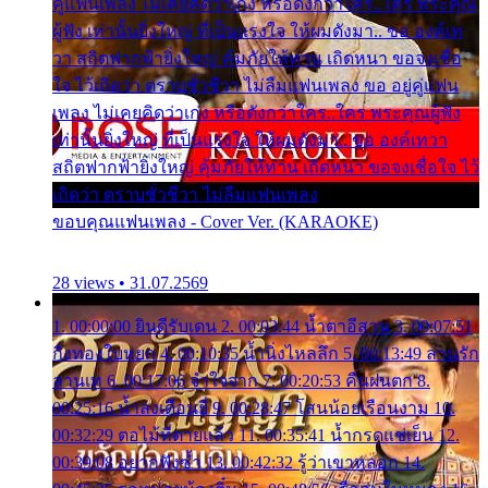
คู่แฟนเพลง ไม่เคยคิดว่าเก่ง หรือดังกว่าใคร..ใคร พระคุณ
ผู้ฟัง เท่านั้นยิ่งใหญ่ ที่เป็นแรงใจ ให้ผมดังมา.. ขอ องค์เท
วา สถิตฟากฟ้ายิ่งใหญ่ คุ้มภัยให้ท่าน เถิดหนา ขอจงเชื่อ
ใจ ไว้เถิดว่า ตราบชั่วชีวา ไม่ลืมแฟนเพลง ขอ อยู่คู่แฟน
เพลง ไม่เคยคิดว่าเก่ง หรือดังกว่าใคร..ใคร พระคุณผู้ฟัง
เท่านั้นยิ่งใหญ่ ที่เป็นแรงใจ ให้ผมดังมา.. ขอ องค์เทวา
สถิตฟากฟ้ายิ่งใหญ่ คุ้มภัยให้ท่าน เถิดหนา ขอจงเชื่อใจ ไว้
เถิดว่า ตราบชั่วชีวา ไม่ลืมแฟนเพลง
ขอบคุณแฟนเพลง - Cover Ver. (KARAOKE)
28 views • 31.07.2569
1. 00:00:00 ยินดีรับเดน 2. 00:03:44 น้ำตาอีสาน 3. 00:07:51
กิ่งทองใบหยก 4. 00:10:35 น้ำนิ่งไหลลึก 5. 00:13:49 ลานรัก
ลานเท 6. 00:17:06 จำใจจาก 7. 00:20:53 คืนฝนตก 8.
00:25:16 น้ำลงเดือนยี่ 9. 00:28:47 โสนน้อยเรือนงาม 10.
00:32:29 ตอไม้ที่ตายแล้ว 11. 00:35:41 น้ำกรดแช่เย็น 12.
00:39:08 อยากฟังซ้ำ 13. 00:42:32 รู้ว่าเขาหลอก 14.