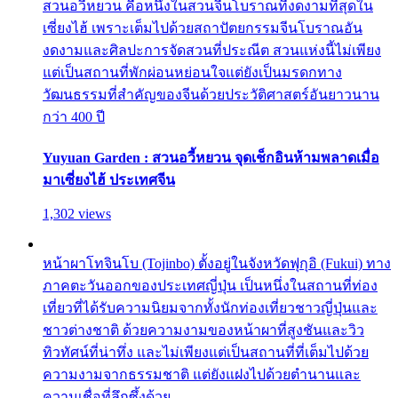
สวนอวี้หยวน คือหนึ่งในสวนจีนโบราณที่งดงามที่สุดใน
เซี่ยงไฮ้ เพราะเต็มไปด้วยสถาปัตยกรรมจีนโบราณอัน
งดงามและศิลปะการจัดสวนที่ประณีต สวนแห่งนี้ไม่เพียง
แต่เป็นสถานที่พักผ่อนหย่อนใจแต่ยังเป็นมรดกทาง
วัฒนธรรมที่สำคัญของจีนด้วยประวัติศาสตร์อันยาวนาน
กว่า 400 ปี
Yuyuan Garden : สวนอวี้หยวน จุดเช็กอินห้ามพลาดเมื่อ
มาเซี่ยงไฮ้ ประเทศจีน
1,302 views
หน้าผาโทจินโบ (Tojinbo) ตั้งอยู่ในจังหวัดฟุกุอิ (Fukui) ทาง
ภาคตะวันออกของประเทศญี่ปุ่น เป็นหนึ่งในสถานที่ท่อง
เที่ยวที่ได้รับความนิยมจากทั้งนักท่องเที่ยวชาวญี่ปุ่นและ
ชาวต่างชาติ ด้วยความงามของหน้าผาที่สูงชันและวิว
ทิวทัศน์ที่น่าทึ่ง และไม่เพียงแต่เป็นสถานที่ที่เต็มไปด้วย
ความงามจากธรรมชาติ แต่ยังแฝงไปด้วยตำนานและ
ความเชื่อที่ลึกซึ้งด้วย