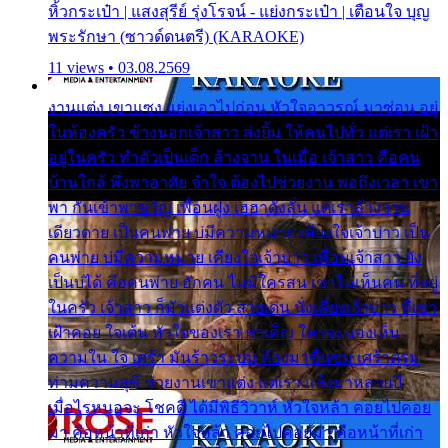
หิ้วกระเป๋า | แสงสุรีย์ รุ่งโรจน์ - แย่งกระเป๋า | เตือนใจ บุญ
พระรักษา (ซาวด์ดนตรี) (KARAOKE)
11 views • 03.08.2569
งานแต่ง เขาแซง แย่งเอาไปก่อน หัวใจอาวรณ์ มาซ่อน อยู่
ในห้องครัว ข้างนอกเจ้าสาว ส่งยิ้ม ให้คนไปทั่ว แต่เรา เฝ้า
อยู่ในครัว ทำตัวเป็นเด็ก ล้างจาน ในเมื่อ เจ้าสาว คือคน
บ้านใกล้ พึ่งพาอาศัย จำใจ ต้องไปช่วยงาน พอถึงเวลา เขา
พา กันเข้าพาขวัญ เพื่อนฝูง เฮฮาดังลั่น แต่เราล้างจาน
เดียวดาย เป็นคนพ่าย บ่มีความหมาย เคียงใจเจ้าบ่าว เป็น
คนพ่าย บ่มีความหมาย เคียงใจเจ้าบ่าว เพื่อนเจ้าสาว ยัง
เป็นบ่ได้ คือคนพ่าย ฮักคน ไม่มีใครสน เขาไม่เห็นคน ที่อยู่
ในครัว เจ้าสาว ก็มัวแต่งตัว สวยเด่น นั่งเคียงเจ้าบ่าว ที่เขา
เฝ้าคอย ใจเต้น หัวใจของเรา ลำเค็ญ ใครจะมองเห็น
ความใน ใจ เศร้า มันร้าวระบม ต้องมาขื่นขม เศร้าตรม
ท่ามความสุขี ช่วยงานเขาแต่ง แต่เรา แล้งมาหลายปี
เมื่อไรหนอจะ โชคดี ได้มีพิธีวิวาห์ หัวใจหล้า คอยไปคอย
มา คือหน้าที่เก่า หัวใจหล้า คอยไปคอยมา คือหน้าที่เก่า