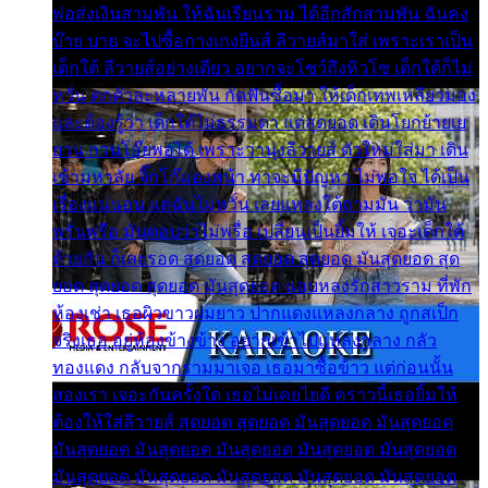
พ่อส่งเงินสามพัน ให้ฉันเรียนราม ได้อีกสักสามพัน ฉันคง
บ๊าย บาย จะไปซื้อกางเกงยีนส์ ลีวายส์มาใส่ เพราะเราเป็น
เด็กใต้ ลีวายส์อย่างเดียว อยากจะโชว์ถึงหิวโซ เด็กใต้ก็ไม่
หวั่น ตกตัวละหลายพัน กัดฟันซื้อมา ให้เด็กเทพเหลียวมอง
และต้องรู้ว่า เด็กใต้ไม่ธรรมดา แต่สุดยอด เดินโยกย้ายเย
ยวน กวนโอ๊ยพอได้ เพราะว่านุ่งลีวายส์ ตัวใหม่ใส่มา เดิน
เข้ามหาลัย จิ๊กโก๊มองหน้า ท่าจะมีปัญหา ไม่พอใจ ได้เป็น
เรื่องแน่นอน แต่ฉันไม่หวั่น เลยแหลงใต้ถามมัน ว่ามัน
พรั่นพรือ มันตอบว่าไม่พรื่อ เปลี่ยนเป็นยิ้มให้ เจอะเด็กใต้
ด้วยกัน ก็เลยรอด สุดยอด สุดยอด สุดยอด มันสุดยอด สุด
ยอด สุดยอด สุดยอด มันสุดยอด แอบหลงรักสาวราม ที่พัก
ห้องเช่า เธอผิวขาวผมยาว ปากแดงแหลงกลาง ถูกสเป็ก
จริงเธอ อยู่ห้องข้างข้าง อยากเข้าไปแหลงกลาง กลัว
ทองแดง กลับจากรามมาเจอ เธอมาซื้อข้าว แต่ก่อนนั้น
สองเรา เจอะกันครั้งใด เธอไม่เคยไยดี คราวนี้เธอยิ้มให้
ต้องให้ใส่ลีวายส์ สุดยอด สุดยอด มันสุดยอด มันสุดยอด
มันสุดยอด มันสุดยอด มันสุดยอด มันสุดยอด มันสุดยอด
มันสุดยอด มันสุดยอด มันสุดยอด มันสุดยอด มันสุดยอด