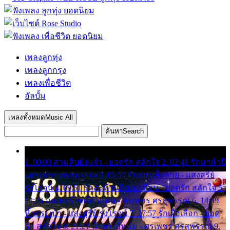
เพลงลูกทุ่ง
เพลงลูกกรุง
เพลงเพื่อชีวิต
อัลบั้ม
เพลงทั้งหมด
Music All
ค้นหา
Search
1. 00:00 สามสิบยังแจ๋ว - ยอดรัก สลักใจ 2. 02:49 รักมาห้าปี
- ศรเพชร ศรสุพรรณ 3. 05:57 รักสาวเสื้อลาย - แสงสุรีย์
รุ่งโรจน์ 4. 09:51 รักสะท้านดินสะเทือน - ยอดรัก สลักใจ 5.
12:23 มอเตอร์ไซค์ทำหล่น - ศรเพชร ศรสุพรรณ 6. 14:49
หิ้วกระเป๋า - แสงสุรีย์ รุ่งโรจน์ 7. 17:57 รักเผื่อเลือก - ยอด
รัก สลักใจ 8. 21:21 น้ำตาไอ้หนุ่ม - ศรเพชร ศรสุพรรณ 9.