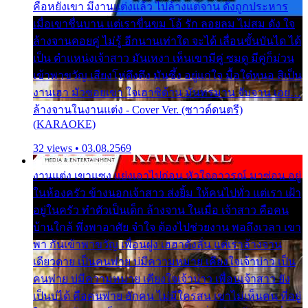
คือหยังเขา มีงานแต่งแล้ว ไปล้างแต่จาน ดั่งถูกประหาร
เมื่อเขาชื่นบาน แต่เราขื่นขม โอ้ รัก ลอยลม ไม่สม ดัง ใจ
ล้างจานคอยคู่ ไม่รู้ อีกนานเท่าใด จะได้ เลื่อนขั้นบันได ได้
เป็น ตำแหน่งเจ้าสาว มันเหงา เห็นเขามีคู่ ซมดู มีคู่ก็ม่วน
เข้าพาขวัญ เสียงโห่ตึงตึง มันซึ้ง อยู่แก่ใจ มื้อใด๋หนอ สิเป็น
งานเฮา มัวซอยเขา ใจเฮาซิด้าน มันทรมาน จับจาน เอย…
ล้างจานในงานแต่ง - Cover Ver. (ซาวด์ดนตรี)
(KARAOKE)
32 views • 03.08.2569
งานแต่ง เขาแซง แย่งเอาไปก่อน หัวใจอาวรณ์ มาซ่อน อยู่
ในห้องครัว ข้างนอกเจ้าสาว ส่งยิ้ม ให้คนไปทั่ว แต่เรา เฝ้า
อยู่ในครัว ทำตัวเป็นเด็ก ล้างจาน ในเมื่อ เจ้าสาว คือคน
บ้านใกล้ พึ่งพาอาศัย จำใจ ต้องไปช่วยงาน พอถึงเวลา เขา
พา กันเข้าพาขวัญ เพื่อนฝูง เฮฮาดังลั่น แต่เราล้างจาน
เดียวดาย เป็นคนพ่าย บ่มีความหมาย เคียงใจเจ้าบ่าว เป็น
คนพ่าย บ่มีความหมาย เคียงใจเจ้าบ่าว เพื่อนเจ้าสาว ยัง
เป็นบ่ได้ คือคนพ่าย ฮักคน ไม่มีใครสน เขาไม่เห็นคน ที่อยู่