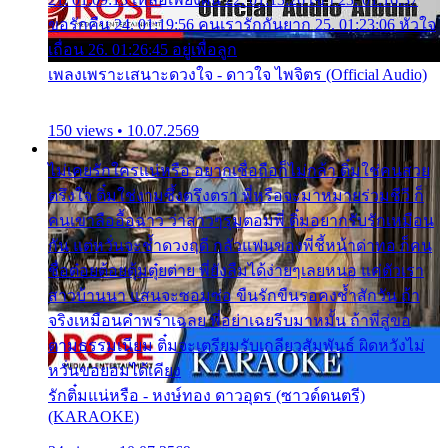
ขอรักคืน 24. 01:19:56 คนเรารักกันยาก 25. 01:23:06 หัวใจ
เถื่อน 26. 01:26:45 อยู่เพื่อลูก
เพลงเพราะเสนาะดวงใจ - ดาวใจ ไพจิตร (Official Audio)
150 views • 10.07.2569
ไม่เคยรักใครแน่หรือ อยากเชื่อถือก็ไม่กล้า ติ๋มใช่คนสวย
ตรึงใจ ติ๋มใช่งามซึ้งตรึงตรา พี่หรือจะมาหมายร่วมชีวี ก็
คนเขาลืออื้อฉาว ว่าสาวๆรุมตอมพี่ ติ๋มอยากรับรักเหมือน
กัน แต่หวั่นจะช้ำดวงฤดี กลัวแฟนของพี่ชี้หน้าด่าทอ ก็คน
ชื่อต๋อยต้อยตุ้มตุ๋ยต่าย พี่ยังลืมได้ง่ายๆเลยหนอ แค่ตัวเรา
สาวบ้านนา แสนจะซอมซ่อ ขืนรักขืนรอคงช้ำสักวัน ถ้า
จริงเหมือนคำพร่ำเฉลย พี่อย่าเฉยรีบมาหมั้น ถ้าพี่สู่ขอ
ตามธรรมเนียม ติ๋มจะเตรียมรับเกลียวสัมพันธ์ ผิดหวังไม่
หวั่นขอยอมได้เคียง
รักติ๋มแน่หรือ - หงษ์ทอง ดาวอุดร (ซาวด์ดนตรี)
(KARAOKE)