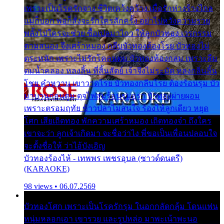
เพราะเป็นโรครักจาง ชีวิตเคว้งคว้าง เมื่อรักห่างร้างไกล
แม่ก็บอก พ่อก็สั่งจะรักใครสักครั้ง อย่าไปหวังความรวย
พลั้งไปใครจะช่วย ซื้อเปลมาไกว ให้ลูกบัวทอง เวรกรรม
ตามสนอง จึงเศร้าหมอง กลีบบัวทองต้องโรย บัวทองไม่
ตระหนัก เพราะไม่รักโคลนตม บัวทองท้องกลม เพราะลืม
ตมน้ำคลอง หลงลิ้น ที่สิ้นสัตย์ เจ้าจึงไม่ระมัด หลงกลิ่นลิ้น
โชย คำหวาน เขาวาดโรย บัวทองกลีบโรย ต้องร้อนรุม บัว
มาบานก่อนตูม ดุจไฟสุมร้อนรุมอุรา บัวทองผ่ายผอม
เพราะตรอมฤทัย ข้าวปลาไม่สนใจ ร้องไห้ลูกเดียว หยุด
โศก เสียเถิดทอง พักความเศร้าหมอง เถิดทองจ๋า ถึงใคร
เขาจะว่า ลูกเจ้าเกิดมา จะชื่อว่าไง พี่ขอเป็นเพื่อนปลอบใจ
จะตั้งชื่อให้ ว่าไอ้บังเอิญ
บัวทองร้องไห้ - เทพพร เพชรอุบล (ซาวด์ดนตรี)
(KARAOKE)
98 views • 06.07.2569
บัวทองโศก เพราะเป็นโรครักรุม ในอกกลัดกลุ้ม โดนแฟน
หนุ่มหลอกเอา เขารวย และรูปหล่อ มาพะเน้าพะนอ