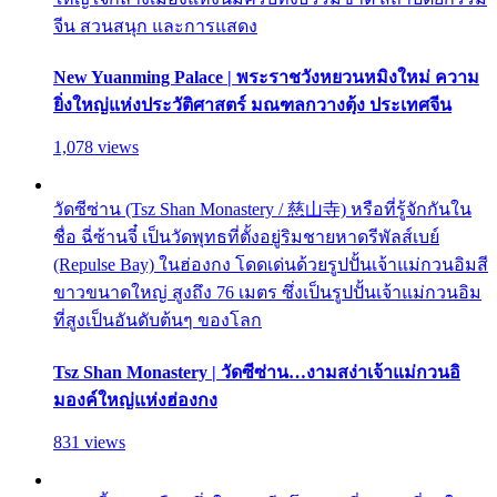
จีน สวนสนุก และการแสดง
New Yuanming Palace | พระราชวังหยวนหมิงใหม่ ความ
ยิ่งใหญ่แห่งประวัติศาสตร์ มณฑลกวางตุ้ง ประเทศจีน
1,078 views
วัดซีซ่าน (Tsz Shan Monastery / 慈山寺) หรือที่รู้จักกันใน
ชื่อ ฉี่ซ้านจี๋ เป็นวัดพุทธที่ตั้งอยู่ริมชายหาดรีพัลส์เบย์
(Repulse Bay) ในฮ่องกง โดดเด่นด้วยรูปปั้นเจ้าแม่กวนอิมสี
ขาวขนาดใหญ่ สูงถึง 76 เมตร ซึ่งเป็นรูปปั้นเจ้าแม่กวนอิม
ที่สูงเป็นอันดับต้นๆ ของโลก
Tsz Shan Monastery | วัดซีซ่าน…งามสง่าเจ้าแม่กวนอิ
มองค์ใหญ่แห่งฮ่องกง
831 views