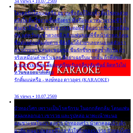
34 views • 10.07.2569
ไม่เคยรักใครแน่หรือ อยากเชื่อถือก็ไม่กล้า ติ๋มใช่คนสวย
ตรึงใจ ติ๋มใช่งามซึ้งตรึงตรา พี่หรือจะมาหมายร่วมชีวี ก็
คนเขาลืออื้อฉาว ว่าสาวๆรุมตอมพี่ ติ๋มอยากรับรักเหมือน
กัน แต่หวั่นจะช้ำดวงฤดี กลัวแฟนของพี่ชี้หน้าด่าทอ ก็คน
ชื่อต๋อยต้อยตุ้มตุ๋ยต่าย พี่ยังลืมได้ง่ายๆเลยหนอ แค่ตัวเรา
สาวบ้านนา แสนจะซอมซ่อ ขืนรักขืนรอคงช้ำสักวัน ถ้า
จริงเหมือนคำพร่ำเฉลย พี่อย่าเฉยรีบมาหมั้น ถ้าพี่สู่ขอ
ตามธรรมเนียม ติ๋มจะเตรียมรับเกลียวสัมพันธ์ ผิดหวังไม่
หวั่นขอยอมได้เคียง
รักติ๋มแน่หรือ - หงษ์ทอง ดาวอุดร (KARAOKE)
36 views • 10.07.2569
บัวทองโศก เพราะเป็นโรครักรุม ในอกกลัดกลุ้ม โดนแฟน
หนุ่มหลอกเอา เขารวย และรูปหล่อ มาพะเน้าพะนอ
ออเซาะจนใจเบา สงสาร บัวทองเศร้า น้ำตาคลอเบ้า เฝ้า
อาลัย หนุ่มรูปหล่อหนีไกล หัวใจบัวทองระรวย บัวทองโศก