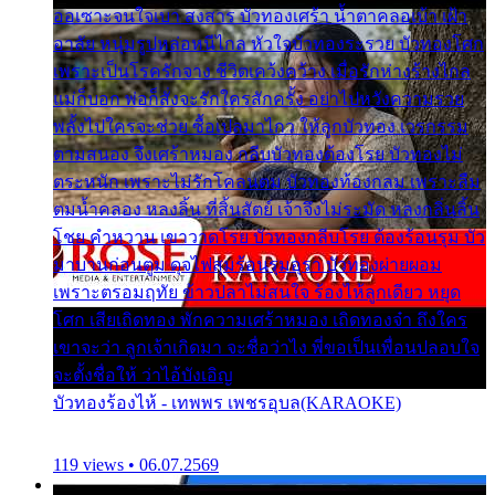
ออเซาะจนใจเบา สงสาร บัวทองเศร้า น้ำตาคลอเบ้า เฝ้า
อาลัย หนุ่มรูปหล่อหนีไกล หัวใจบัวทองระรวย บัวทองโศก
เพราะเป็นโรครักจาง ชีวิตเคว้งคว้าง เมื่อรักห่างร้างไกล
แม่ก็บอก พ่อก็สั่งจะรักใครสักครั้ง อย่าไปหวังความรวย
พลั้งไปใครจะช่วย ซื้อเปลมาไกว ให้ลูกบัวทอง เวรกรรม
ตามสนอง จึงเศร้าหมอง กลีบบัวทองต้องโรย บัวทองไม่
ตระหนัก เพราะไม่รักโคลนตม บัวทองท้องกลม เพราะลืม
ตมน้ำคลอง หลงลิ้น ที่สิ้นสัตย์ เจ้าจึงไม่ระมัด หลงกลิ่นลิ้น
โชย คำหวาน เขาวาดโรย บัวทองกลีบโรย ต้องร้อนรุม บัว
มาบานก่อนตูม ดุจไฟสุมร้อนรุมอุรา บัวทองผ่ายผอม
เพราะตรอมฤทัย ข้าวปลาไม่สนใจ ร้องไห้ลูกเดียว หยุด
โศก เสียเถิดทอง พักความเศร้าหมอง เถิดทองจ๋า ถึงใคร
เขาจะว่า ลูกเจ้าเกิดมา จะชื่อว่าไง พี่ขอเป็นเพื่อนปลอบใจ
จะตั้งชื่อให้ ว่าไอ้บังเอิญ
บัวทองร้องไห้ - เทพพร เพชรอุบล(KARAOKE)
119 views • 06.07.2569