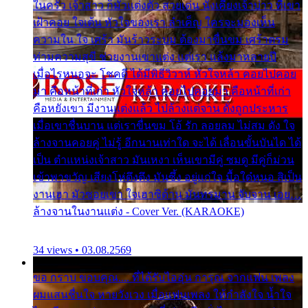
ในครัว เจ้าสาว ก็มัวแต่งตัว สวยเด่น นั่งเคียงเจ้าบ่าว ที่เขา
เฝ้าคอย ใจเต้น หัวใจของเรา ลำเค็ญ ใครจะมองเห็น
ความใน ใจ เศร้า มันร้าวระบม ต้องมาขื่นขม เศร้าตรม
ท่ามความสุขี ช่วยงานเขาแต่ง แต่เรา แล้งมาหลายปี
เมื่อไรหนอจะ โชคดี ได้มีพิธีวิวาห์ หัวใจหล้า คอยไปคอย
มา คือหน้าที่เก่า หัวใจหล้า คอยไปคอยมา คือหน้าที่เก่า
คือหยังเขา มีงานแต่งแล้ว ไปล้างแต่จาน ดั่งถูกประหาร
เมื่อเขาชื่นบาน แต่เราขื่นขม โอ้ รัก ลอยลม ไม่สม ดัง ใจ
ล้างจานคอยคู่ ไม่รู้ อีกนานเท่าใด จะได้ เลื่อนขั้นบันได ได้
เป็น ตำแหน่งเจ้าสาว มันเหงา เห็นเขามีคู่ ซมดู มีคู่ก็ม่วน
เข้าพาขวัญ เสียงโห่ตึงตึง มันซึ้ง อยู่แก่ใจ มื้อใด๋หนอ สิเป็น
งานเฮา มัวซอยเขา ใจเฮาซิด้าน มันทรมาน จับจาน เอย…
ล้างจานในงานแต่ง - Cover Ver. (KARAOKE)
34 views • 03.08.2569
ขอ กราบ ขอบคุณ.... ที่ได้รับไออุ่น การุณ จากแฟน เพลง
ผมแสนชื่นใจ หายวังเวง เมื่อแฟนเพลง ให้กำลังใจ น้ำใจ