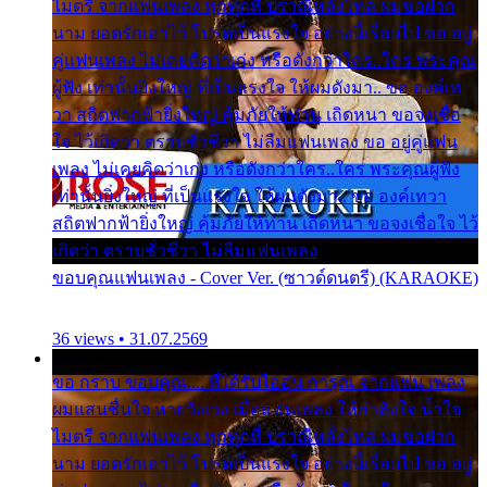
ไมตรี จากแฟนเพลง ทุกทุกที่ ปราณีหลั่งไหล ผมขอฝาก
นาม ยอดรักเอาไว้ โปรดเป็นแรงใจ อย่างนี้เรื่อยไป ขอ อยู่
คู่แฟนเพลง ไม่เคยคิดว่าเก่ง หรือดังกว่าใคร..ใคร พระคุณ
ผู้ฟัง เท่านั้นยิ่งใหญ่ ที่เป็นแรงใจ ให้ผมดังมา.. ขอ องค์เท
วา สถิตฟากฟ้ายิ่งใหญ่ คุ้มภัยให้ท่าน เถิดหนา ขอจงเชื่อ
ใจ ไว้เถิดว่า ตราบชั่วชีวา ไม่ลืมแฟนเพลง ขอ อยู่คู่แฟน
เพลง ไม่เคยคิดว่าเก่ง หรือดังกว่าใคร..ใคร พระคุณผู้ฟัง
เท่านั้นยิ่งใหญ่ ที่เป็นแรงใจ ให้ผมดังมา.. ขอ องค์เทวา
สถิตฟากฟ้ายิ่งใหญ่ คุ้มภัยให้ท่าน เถิดหนา ขอจงเชื่อใจ ไว้
เถิดว่า ตราบชั่วชีวา ไม่ลืมแฟนเพลง
ขอบคุณแฟนเพลง - Cover Ver. (ซาวด์ดนตรี) (KARAOKE)
36 views • 31.07.2569
ขอ กราบ ขอบคุณ.... ที่ได้รับไออุ่น การุณ จากแฟน เพลง
ผมแสนชื่นใจ หายวังเวง เมื่อแฟนเพลง ให้กำลังใจ น้ำใจ
ไมตรี จากแฟนเพลง ทุกทุกที่ ปราณีหลั่งไหล ผมขอฝาก
นาม ยอดรักเอาไว้ โปรดเป็นแรงใจ อย่างนี้เรื่อยไป ขอ อยู่