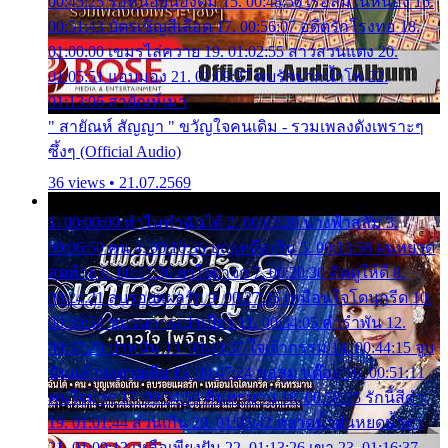
00:45:25 รอหน่อยน้องติ๋ม 15. 00:48:56 เรือล่มในหนอง 16.
00:51:43 บัตรเชิญสีเลือด 17. 00:56:07 อดีตรักโรงทอ 18.
01:00:00 เขมรไล่ควาย 19. 01:02:55 สาวสวนแตง 20.
01:05:51 แอบมอง 21. 01:09:27 พบรักปากน้ำโพ 22.
01:13:06 สายัณห์เมา
" สายัณห์ สัญญา " ขวัญใจคนเดิม - รวมเพลงดังเพราะๆ
ซึ้งๆ (Official Audio)
36 views • 21.07.2569
1. 00:00:00 ทำไมทำฉันได้ 2. 00:03:20 นางฟ้าสลัม 3.
00:06:50 คน 4. 00:10:36 บุญเหลือเกิน 5. 00:13:58 ฝนหยาด
สุดท้าย 6. 00:17:30 ยาใจยาจก 7. 00:20:30 คิดดูให้ดี 8.
00:24:21 ลบรอยแผลรัก 9. 00:27:35 เหมือนใจโดนกรีด 10.
00:30:54 ขบวนการเปาเปียว 11. 00:34:05 คำรำพัน 12.
00:37:20 ปาหนัน 13. 00:40:37 ใจเจ้ากรรม 14. 00:44:15 จูบ
ฉันแล้วจงตายเสีย 15. 00:47:24 ขอสูมาเต๊อะ 16. 00:51:11
คนใจมาร 17. 00:54:50 คืนทรมาน 18. 00:58:25 รักนี้สีดำ
19. 01:01:44 ส่วนเกิน 20. 01:05:42 หยาดน้ำฝนหยดน้ำตา
21. 01:09:13 เหลือเพียงฝัน 22. 01:13:26 เขา 23. 01:16:37