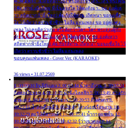
คู่แฟนเพลง ไม่เคยคิดว่าเก่ง หรือดังกว่าใคร..ใคร พระคุณ
ผู้ฟัง เท่านั้นยิ่งใหญ่ ที่เป็นแรงใจ ให้ผมดังมา.. ขอ องค์เท
วา สถิตฟากฟ้ายิ่งใหญ่ คุ้มภัยให้ท่าน เถิดหนา ขอจงเชื่อ
ใจ ไว้เถิดว่า ตราบชั่วชีวา ไม่ลืมแฟนเพลง ขอ อยู่คู่แฟน
เพลง ไม่เคยคิดว่าเก่ง หรือดังกว่าใคร..ใคร พระคุณผู้ฟัง
เท่านั้นยิ่งใหญ่ ที่เป็นแรงใจ ให้ผมดังมา.. ขอ องค์เทวา
สถิตฟากฟ้ายิ่งใหญ่ คุ้มภัยให้ท่าน เถิดหนา ขอจงเชื่อใจ ไว้
เถิดว่า ตราบชั่วชีวา ไม่ลืมแฟนเพลง
ขอบคุณแฟนเพลง - Cover Ver. (KARAOKE)
36 views • 31.07.2569
1. 00:00:00 ยินดีรับเดน 2. 00:03:44 น้ำตาอีสาน 3. 00:07:51
กิ่งทองใบหยก 4. 00:10:35 น้ำนิ่งไหลลึก 5. 00:13:49 ลานรัก
ลานเท 6. 00:17:06 จำใจจาก 7. 00:20:53 คืนฝนตก 8.
00:25:16 น้ำลงเดือนยี่ 9. 00:28:47 โสนน้อยเรือนงาม 10.
00:32:29 ตอไม้ที่ตายแล้ว 11. 00:35:41 น้ำกรดแช่เย็น 12.
00:39:08 อยากฟังซ้ำ 13. 00:42:32 รู้ว่าเขาหลอก 14.