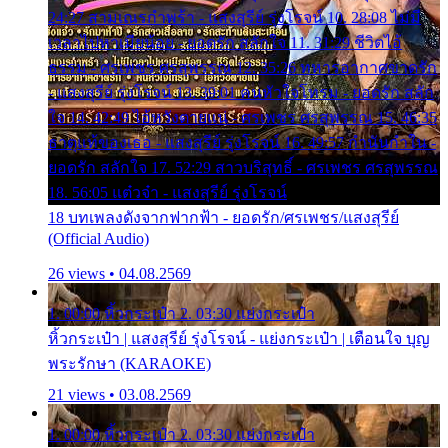
24:27 สามเณรกำพร้า - แสงสุรีย์ รุ่งโรจน์ 10. 28:08 ไม่มี
เวลาไปหาเมียน้อย - ยอดรัก สลักใจ 11. 31:29 ชีวิตไอ้
ธรรม - ศรเพชร ศรสุพรรณ 12. 35:26 ทหารอากาศขาดรัก
- แสงสุรีย์ รุ่งโรจน์ 13. 39:01 คนหัวใจโทรม - ยอดรัก สลัก
ใจ 14. 42:49 ไอ้หวังตายแน่ - ศรเพชร ศรสุพรรณ 15. 46:35
ธาตุแท้ของเธอ - แสงสุรีย์ รุ่งโรจน์ 16. 49:57 กำนันกำใน -
ยอดรัก สลักใจ 17. 52:29 สาวบริสุทธิ์ - ศรเพชร ศรสุพรรณ
18. 56:05 แต๋วจ๋า - แสงสุรีย์ รุ่งโรจน์
18 บทเพลงดังจากฟากฟ้า - ยอดรัก/ศรเพชร/แสงสุรีย์
(Official Audio)
26 views • 04.08.2569
1. 00:00 หิ้วกระเป๋า 2. 03:30 แย่งกระเป๋า
หิ้วกระเป๋า | แสงสุรีย์ รุ่งโรจน์ - แย่งกระเป๋า | เตือนใจ บุญ
พระรักษา (KARAOKE)
21 views • 03.08.2569
1. 00:00 หิ้วกระเป๋า 2. 03:30 แย่งกระเป๋า