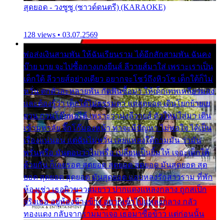
สุดยอด - วงซูซู (ซาวด์ดนตรี) (KARAOKE)
128 views • 03.07.2569
พ่อส่งเงินสามพัน ให้ฉันเรียนราม ได้อีกสักสามพัน ฉันคง
บ๊าย บาย จะไปซื้อกางเกงยีนส์ ลีวายส์มาใส่ เพราะเราเป็น
เด็กใต้ ลีวายส์อย่างเดียว อยากจะโชว์ถึงหิวโซ เด็กใต้ก็ไม่
หวั่น ตกตัวละหลายพัน กัดฟันซื้อมา ให้เด็กเทพเหลียวมอง
และต้องรู้ว่า เด็กใต้ไม่ธรรมดา แต่สุดยอด เดินโยกย้ายเย
ยวน กวนโอ๊ยพอได้ เพราะว่านุ่งลีวายส์ ตัวใหม่ใส่มา เดิน
เข้ามหาลัย จิ๊กโก๊มองหน้า ท่าจะมีปัญหา ไม่พอใจ ได้เป็น
เรื่องแน่นอน แต่ฉันไม่หวั่น เลยแหลงใต้ถามมัน ว่ามัน
พรั่นพรือ มันตอบว่าไม่พรื่อ เปลี่ยนเป็นยิ้มให้ เจอะเด็กใต้
ด้วยกัน ก็เลยรอด สุดยอด สุดยอด สุดยอด มันสุดยอด สุด
ยอด สุดยอด สุดยอด มันสุดยอด แอบหลงรักสาวราม ที่พัก
ห้องเช่า เธอผิวขาวผมยาว ปากแดงแหลงกลาง ถูกสเป็ก
จริงเธอ อยู่ห้องข้างข้าง อยากเข้าไปแหลงกลาง กลัว
ทองแดง กลับจากรามมาเจอ เธอมาซื้อข้าว แต่ก่อนนั้น