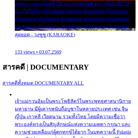
สองเรา เจอะกันครั้งใด เธอไม่เคยไยดี คราวนี้เธอยิ้มให้
ต้องให้ใส่ลีวายส์ สุดยอด สุดยอด มันสุดยอด มันสุดยอด
มันสุดยอด มันสุดยอด มันสุดยอด มันสุดยอด มันสุดยอด
มันสุดยอด มันสุดยอด มันสุดยอด มันสุดยอด มันสุดยอด
สุดยอด - วงซูซู (KARAOKE)
133 views • 03.07.2569
สารคดี
|
DOCUMENTARY
สารคดีทั้งหมด
DOCUMENTARY ALL
เจ้าแม่กวนอิมเป็นพระโพธิสัตว์ในพระพุทธศาสนานิกาย
มหายาน มีผู้เคารพนับถือบูชาในหลายประเทศ เช่น จีน
ญี่ปุ่น เกาหลี เวียดนาม รวมทั้งไทย โดยมีความเชื่อว่า
พระองค์ทรงเป็นสัญลักษณ์แห่งความเมตตา กรุณา และ
ความช่วยเหลือแก่ผู้ตกทุกข์ได้ยาก ในบทความนี้ Palanla