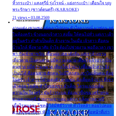
หิ้วกระเป๋า | แสงสุรีย์ รุ่งโรจน์ - แย่งกระเป๋า | เตือนใจ บุญ
พระรักษา (ซาวด์ดนตรี) (KARAOKE)
21 views • 03.08.2569
งานแต่ง เขาแซง แย่งเอาไปก่อน หัวใจอาวรณ์ มาซ่อน อยู่
ในห้องครัว ข้างนอกเจ้าสาว ส่งยิ้ม ให้คนไปทั่ว แต่เรา เฝ้า
อยู่ในครัว ทำตัวเป็นเด็ก ล้างจาน ในเมื่อ เจ้าสาว คือคน
บ้านใกล้ พึ่งพาอาศัย จำใจ ต้องไปช่วยงาน พอถึงเวลา เขา
พา กันเข้าพาขวัญ เพื่อนฝูง เฮฮาดังลั่น แต่เราล้างจาน
เดียวดาย เป็นคนพ่าย บ่มีความหมาย เคียงใจเจ้าบ่าว เป็น
คนพ่าย บ่มีความหมาย เคียงใจเจ้าบ่าว เพื่อนเจ้าสาว ยัง
เป็นบ่ได้ คือคนพ่าย ฮักคน ไม่มีใครสน เขาไม่เห็นคน ที่อยู่
ในครัว เจ้าสาว ก็มัวแต่งตัว สวยเด่น นั่งเคียงเจ้าบ่าว ที่เขา
เฝ้าคอย ใจเต้น หัวใจของเรา ลำเค็ญ ใครจะมองเห็น
ความใน ใจ เศร้า มันร้าวระบม ต้องมาขื่นขม เศร้าตรม
ท่ามความสุขี ช่วยงานเขาแต่ง แต่เรา แล้งมาหลายปี
เมื่อไรหนอจะ โชคดี ได้มีพิธีวิวาห์ หัวใจหล้า คอยไปคอย
มา คือหน้าที่เก่า หัวใจหล้า คอยไปคอยมา คือหน้าที่เก่า