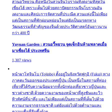
สวนอวี้หยวน คือหนึ่งในสวนจีนโบราณที่งดงามที่สุดใน
เซี่ยงไฮ้ เพราะเต็มไปด้วยสถาปัตยกรรมจีนโบราณอัน
งดงามและศิลปะการจัดสวนที่ประณีต สวนแห่งนี้ไม่เพียง
แต่เป็นสถานที่พักผ่อนหย่อนใจแต่ยังเป็นมรดกทาง
วัฒนธรรมที่สำคัญของจีนด้วยประวัติศาสตร์อันยาวนาน
กว่า 400 ปี
Yuyuan Garden : สวนอวี้หยวน จุดเช็กอินห้ามพลาดเมื่อ
มาเซี่ยงไฮ้ ประเทศจีน
1,307 views
หน้าผาโทจินโบ (Tojinbo) ตั้งอยู่ในจังหวัดฟุกุอิ (Fukui) ทาง
ภาคตะวันออกของประเทศญี่ปุ่น เป็นหนึ่งในสถานที่ท่อง
เที่ยวที่ได้รับความนิยมจากทั้งนักท่องเที่ยวชาวญี่ปุ่นและ
ชาวต่างชาติ ด้วยความงามของหน้าผาที่สูงชันและวิว
ทิวทัศน์ที่น่าทึ่ง และไม่เพียงแต่เป็นสถานที่ที่เต็มไปด้วย
ความงามจากธรรมชาติ แต่ยังแฝงไปด้วยตำนานและ
ความเชื่อที่ลึกซึ้งด้วย