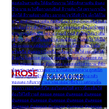
พ่อส่งเงินสามพัน ให้ฉันเรียนราม ได้อีกสักสามพัน ฉันคง
บ๊าย บาย จะไปซื้อกางเกงยีนส์ ลีวายส์มาใส่ เพราะเราเป็น
เด็กใต้ ลีวายส์อย่างเดียว อยากจะโชว์ถึงหิวโซ เด็กใต้ก็ไม่
หวั่น ตกตัวละหลายพัน กัดฟันซื้อมา ให้เด็กเทพเหลียวมอง
และต้องรู้ว่า เด็กใต้ไม่ธรรมดา แต่สุดยอด เดินโยกย้ายเย
ยวน กวนโอ๊ยพอได้ เพราะว่านุ่งลีวายส์ ตัวใหม่ใส่มา เดิน
เข้ามหาลัย จิ๊กโก๊มองหน้า ท่าจะมีปัญหา ไม่พอใจ ได้เป็น
เรื่องแน่นอน แต่ฉันไม่หวั่น เลยแหลงใต้ถามมัน ว่ามัน
พรั่นพรือ มันตอบว่าไม่พรื่อ เปลี่ยนเป็นยิ้มให้ เจอะเด็กใต้
ด้วยกัน ก็เลยรอด สุดยอด สุดยอด สุดยอด มันสุดยอด สุด
ยอด สุดยอด สุดยอด มันสุดยอด แอบหลงรักสาวราม ที่พัก
ห้องเช่า เธอผิวขาวผมยาว ปากแดงแหลงกลาง ถูกสเป็ก
จริงเธอ อยู่ห้องข้างข้าง อยากเข้าไปแหลงกลาง กลัว
ทองแดง กลับจากรามมาเจอ เธอมาซื้อข้าว แต่ก่อนนั้น
สองเรา เจอะกันครั้งใด เธอไม่เคยไยดี คราวนี้เธอยิ้มให้
ต้องให้ใส่ลีวายส์ สุดยอด สุดยอด มันสุดยอด มันสุดยอด
มันสุดยอด มันสุดยอด มันสุดยอด มันสุดยอด มันสุดยอด
มันสุดยอด มันสุดยอด มันสุดยอด มันสุดยอด มันสุดยอด