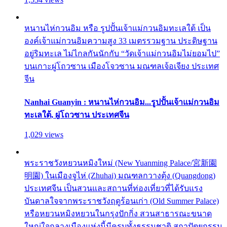
หนานไห่กวนอิม หรือ รูปปั้นเจ้าแม่กวนอิมทะเลใต้ เป็น
องค์เจ้าแม่กวนอิมความสูง 33 เมตรรวมฐาน ประดิษฐาน
อยู่ริมทะเล ไม่ไกลกันนักกับ “วัดเจ้าแม่กวนอิมไม่ยอมไป”
บนเกาะผู่โถวซาน เมืองโจวซาน มณฑลเจ้อเจียง ประเทศ
จีน
Nanhai Guanyin : หนานไห่กวนอิม...รูปปั้นเจ้าแม่กวนอิม
ทะเลใต้, ผู่โถวซาน ประเทศจีน
1,029 views
พระราชวังหยวนหมิงใหม่ (New Yuanming Palace/宮新園
明園) ในเมืองจูไห่ (Zhuhai) มณฑลกวางตุ้ง (Quangdong)
ประเทศจีน เป็นสวนและสถานที่ท่องเที่ยวที่ได้รับแรง
บันดาลใจจากพระราชวังฤดูร้อนเก่า (Old Summer Palace)
หรือหยวนหมิงหยวนในกรุงปักกิ่ง สวนสาธารณะขนาด
ใหญ่ใจกลางเมืองแห่งนี้มีครบทั้งธรรมชาติ สถาปัตยกรรม