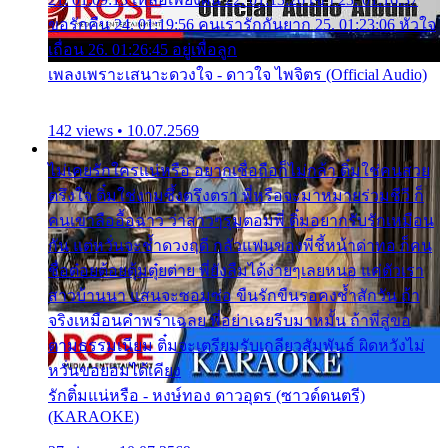
ขอรักคืน 24. 01:19:56 คนเรารักกันยาก 25. 01:23:06 หัวใจ
เถื่อน 26. 01:26:45 อยู่เพื่อลูก
เพลงเพราะเสนาะดวงใจ - ดาวใจ ไพจิตร (Official Audio)
142 views • 10.07.2569
ไม่เคยรักใครแน่หรือ อยากเชื่อถือก็ไม่กล้า ติ๋มใช่คนสวย
ตรึงใจ ติ๋มใช่งามซึ้งตรึงตรา พี่หรือจะมาหมายร่วมชีวี ก็
คนเขาลืออื้อฉาว ว่าสาวๆรุมตอมพี่ ติ๋มอยากรับรักเหมือน
กัน แต่หวั่นจะช้ำดวงฤดี กลัวแฟนของพี่ชี้หน้าด่าทอ ก็คน
ชื่อต๋อยต้อยตุ้มตุ๋ยต่าย พี่ยังลืมได้ง่ายๆเลยหนอ แค่ตัวเรา
สาวบ้านนา แสนจะซอมซ่อ ขืนรักขืนรอคงช้ำสักวัน ถ้า
จริงเหมือนคำพร่ำเฉลย พี่อย่าเฉยรีบมาหมั้น ถ้าพี่สู่ขอ
ตามธรรมเนียม ติ๋มจะเตรียมรับเกลียวสัมพันธ์ ผิดหวังไม่
หวั่นขอยอมได้เคียง
รักติ๋มแน่หรือ - หงษ์ทอง ดาวอุดร (ซาวด์ดนตรี)
(KARAOKE)