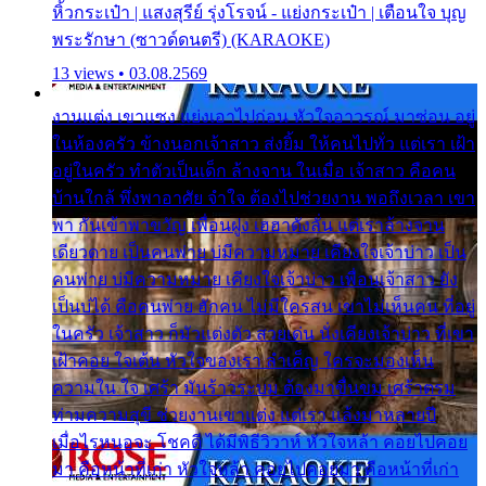
หิ้วกระเป๋า | แสงสุรีย์ รุ่งโรจน์ - แย่งกระเป๋า | เตือนใจ บุญ
พระรักษา (ซาวด์ดนตรี) (KARAOKE)
13 views • 03.08.2569
งานแต่ง เขาแซง แย่งเอาไปก่อน หัวใจอาวรณ์ มาซ่อน อยู่
ในห้องครัว ข้างนอกเจ้าสาว ส่งยิ้ม ให้คนไปทั่ว แต่เรา เฝ้า
อยู่ในครัว ทำตัวเป็นเด็ก ล้างจาน ในเมื่อ เจ้าสาว คือคน
บ้านใกล้ พึ่งพาอาศัย จำใจ ต้องไปช่วยงาน พอถึงเวลา เขา
พา กันเข้าพาขวัญ เพื่อนฝูง เฮฮาดังลั่น แต่เราล้างจาน
เดียวดาย เป็นคนพ่าย บ่มีความหมาย เคียงใจเจ้าบ่าว เป็น
คนพ่าย บ่มีความหมาย เคียงใจเจ้าบ่าว เพื่อนเจ้าสาว ยัง
เป็นบ่ได้ คือคนพ่าย ฮักคน ไม่มีใครสน เขาไม่เห็นคน ที่อยู่
ในครัว เจ้าสาว ก็มัวแต่งตัว สวยเด่น นั่งเคียงเจ้าบ่าว ที่เขา
เฝ้าคอย ใจเต้น หัวใจของเรา ลำเค็ญ ใครจะมองเห็น
ความใน ใจ เศร้า มันร้าวระบม ต้องมาขื่นขม เศร้าตรม
ท่ามความสุขี ช่วยงานเขาแต่ง แต่เรา แล้งมาหลายปี
เมื่อไรหนอจะ โชคดี ได้มีพิธีวิวาห์ หัวใจหล้า คอยไปคอย
มา คือหน้าที่เก่า หัวใจหล้า คอยไปคอยมา คือหน้าที่เก่า