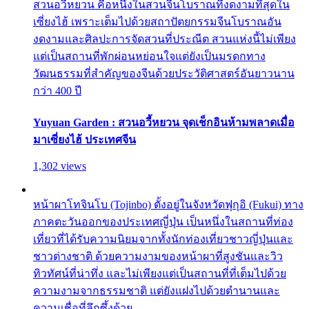
สวนอวี้หยวน คือหนึ่งในสวนจีนโบราณที่งดงามที่สุดใน
เซี่ยงไฮ้ เพราะเต็มไปด้วยสถาปัตยกรรมจีนโบราณอัน
งดงามและศิลปะการจัดสวนที่ประณีต สวนแห่งนี้ไม่เพียง
แต่เป็นสถานที่พักผ่อนหย่อนใจแต่ยังเป็นมรดกทาง
วัฒนธรรมที่สำคัญของจีนด้วยประวัติศาสตร์อันยาวนาน
กว่า 400 ปี
Yuyuan Garden : สวนอวี้หยวน จุดเช็กอินห้ามพลาดเมื่อ
มาเซี่ยงไฮ้ ประเทศจีน
1,302 views
หน้าผาโทจินโบ (Tojinbo) ตั้งอยู่ในจังหวัดฟุกุอิ (Fukui) ทาง
ภาคตะวันออกของประเทศญี่ปุ่น เป็นหนึ่งในสถานที่ท่อง
เที่ยวที่ได้รับความนิยมจากทั้งนักท่องเที่ยวชาวญี่ปุ่นและ
ชาวต่างชาติ ด้วยความงามของหน้าผาที่สูงชันและวิว
ทิวทัศน์ที่น่าทึ่ง และไม่เพียงแต่เป็นสถานที่ที่เต็มไปด้วย
ความงามจากธรรมชาติ แต่ยังแฝงไปด้วยตำนานและ
ความเชื่อที่ลึกซึ้งด้วย