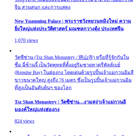
จีน สวนสนุก และการแสดง
New Yuanming Palace | พระราชวังหยวนหมิงใหม่ ความ
ยิ่งใหญ่แห่งประวัติศาสตร์ มณฑลกวางตุ้ง ประเทศจีน
1,070 views
วัดซีซ่าน (Tsz Shan Monastery / 慈山寺) หรือที่รู้จักกันใน
ชื่อ ฉี่ซ้านจี๋ เป็นวัดพุทธที่ตั้งอยู่ริมชายหาดรีพัลส์เบย์
(Repulse Bay) ในฮ่องกง โดดเด่นด้วยรูปปั้นเจ้าแม่กวนอิมสี
ขาวขนาดใหญ่ สูงถึง 76 เมตร ซึ่งเป็นรูปปั้นเจ้าแม่กวนอิม
ที่สูงเป็นอันดับต้นๆ ของโลก
Tsz Shan Monastery | วัดซีซ่าน…งามสง่าเจ้าแม่กวนอิ
มองค์ใหญ่แห่งฮ่องกง
824 views