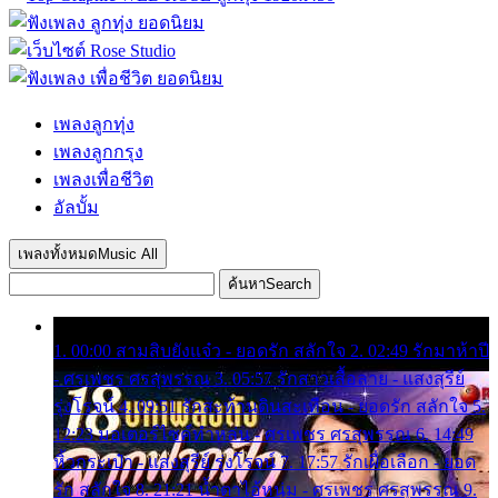
เพลงลูกทุ่ง
เพลงลูกกรุง
เพลงเพื่อชีวิต
อัลบั้ม
เพลงทั้งหมด
Music All
ค้นหา
Search
1. 00:00 สามสิบยังแจ๋ว - ยอดรัก สลักใจ 2. 02:49 รักมาห้าปี
- ศรเพชร ศรสุพรรณ 3. 05:57 รักสาวเสื้อลาย - แสงสุรีย์
รุ่งโรจน์ 4. 09:51 รักสะท้านดินสะเทือน - ยอดรัก สลักใจ 5.
12:23 มอเตอร์ไซค์ทำหล่น - ศรเพชร ศรสุพรรณ 6. 14:49
หิ้วกระเป๋า - แสงสุรีย์ รุ่งโรจน์ 7. 17:57 รักเผื่อเลือก - ยอด
รัก สลักใจ 8. 21:21 น้ำตาไอ้หนุ่ม - ศรเพชร ศรสุพรรณ 9.