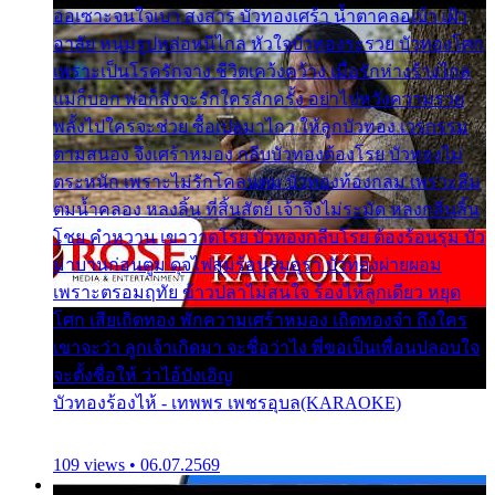
ออเซาะจนใจเบา สงสาร บัวทองเศร้า น้ำตาคลอเบ้า เฝ้า
อาลัย หนุ่มรูปหล่อหนีไกล หัวใจบัวทองระรวย บัวทองโศก
เพราะเป็นโรครักจาง ชีวิตเคว้งคว้าง เมื่อรักห่างร้างไกล
แม่ก็บอก พ่อก็สั่งจะรักใครสักครั้ง อย่าไปหวังความรวย
พลั้งไปใครจะช่วย ซื้อเปลมาไกว ให้ลูกบัวทอง เวรกรรม
ตามสนอง จึงเศร้าหมอง กลีบบัวทองต้องโรย บัวทองไม่
ตระหนัก เพราะไม่รักโคลนตม บัวทองท้องกลม เพราะลืม
ตมน้ำคลอง หลงลิ้น ที่สิ้นสัตย์ เจ้าจึงไม่ระมัด หลงกลิ่นลิ้น
โชย คำหวาน เขาวาดโรย บัวทองกลีบโรย ต้องร้อนรุม บัว
มาบานก่อนตูม ดุจไฟสุมร้อนรุมอุรา บัวทองผ่ายผอม
เพราะตรอมฤทัย ข้าวปลาไม่สนใจ ร้องไห้ลูกเดียว หยุด
โศก เสียเถิดทอง พักความเศร้าหมอง เถิดทองจ๋า ถึงใคร
เขาจะว่า ลูกเจ้าเกิดมา จะชื่อว่าไง พี่ขอเป็นเพื่อนปลอบใจ
จะตั้งชื่อให้ ว่าไอ้บังเอิญ
บัวทองร้องไห้ - เทพพร เพชรอุบล(KARAOKE)
109 views • 06.07.2569