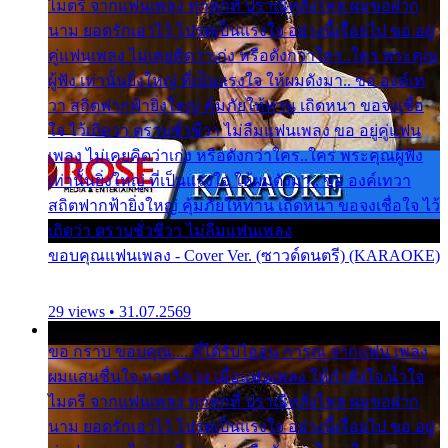
ไมตรี จากแฟนเพลง ทุกทุกที่ ปราณีหลั่งไหล ผมขอฝาก
นาม ยอดรักเอาไว้ โปรดเป็นแรงใจ อย่างนี้เรื่อยไป ขอ อยู่
คู่แฟนเพลง ไม่เคยคิดว่าเก่ง หรือดังกว่าใคร..ใคร พระคุณ
ผู้ฟัง เท่านั้นยิ่งใหญ่ ที่เป็นแรงใจ ให้ผมดังมา.. ขอ องค์เท
วา สถิตฟากฟ้ายิ่งใหญ่ คุ้มภัยให้ท่าน เถิดหนา ขอจงเชื่อ
ใจ ไว้เถิดว่า ตราบชั่วชีวา ไม่ลืมแฟนเพลง ขอ อยู่คู่แฟน
เพลง ไม่เคยคิดว่าเก่ง หรือดังกว่าใคร..ใคร พระคุณผู้ฟัง
เท่านั้นยิ่งใหญ่ ที่เป็นแรงใจ ให้ผมดังมา.. ขอ องค์เทวา
สถิตฟากฟ้ายิ่งใหญ่ คุ้มภัยให้ท่าน เถิดหนา ขอจงเชื่อใจ ไว้
เถิดว่า ตราบชั่วชีวา ไม่ลืมแฟนเพลง
ขอบคุณแฟนเพลง - Cover Ver. (ซาวด์ดนตรี) (KARAOKE)
29 views • 31.07.2569
ขอ กราบ ขอบคุณ.... ที่ได้รับไออุ่น การุณ จากแฟน เพลง
ผมแสนชื่นใจ หายวังเวง เมื่อแฟนเพลง ให้กำลังใจ น้ำใจ
ไมตรี จากแฟนเพลง ทุกทุกที่ ปราณีหลั่งไหล ผมขอฝาก
นาม ยอดรักเอาไว้ โปรดเป็นแรงใจ อย่างนี้เรื่อยไป ขอ อยู่