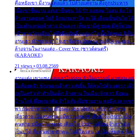
คือหยังเขา มีงานแต่งแล้ว ไปล้างแต่จาน ดั่งถูกประหาร
เมื่อเขาชื่นบาน แต่เราขื่นขม โอ้ รัก ลอยลม ไม่สม ดัง ใจ
ล้างจานคอยคู่ ไม่รู้ อีกนานเท่าใด จะได้ เลื่อนขั้นบันได ได้
เป็น ตำแหน่งเจ้าสาว มันเหงา เห็นเขามีคู่ ซมดู มีคู่ก็ม่วน
เข้าพาขวัญ เสียงโห่ตึงตึง มันซึ้ง อยู่แก่ใจ มื้อใด๋หนอ สิเป็น
งานเฮา มัวซอยเขา ใจเฮาซิด้าน มันทรมาน จับจาน เอย…
ล้างจานในงานแต่ง - Cover Ver. (ซาวด์ดนตรี)
(KARAOKE)
21 views • 03.08.2569
งานแต่ง เขาแซง แย่งเอาไปก่อน หัวใจอาวรณ์ มาซ่อน อยู่
ในห้องครัว ข้างนอกเจ้าสาว ส่งยิ้ม ให้คนไปทั่ว แต่เรา เฝ้า
อยู่ในครัว ทำตัวเป็นเด็ก ล้างจาน ในเมื่อ เจ้าสาว คือคน
บ้านใกล้ พึ่งพาอาศัย จำใจ ต้องไปช่วยงาน พอถึงเวลา เขา
พา กันเข้าพาขวัญ เพื่อนฝูง เฮฮาดังลั่น แต่เราล้างจาน
เดียวดาย เป็นคนพ่าย บ่มีความหมาย เคียงใจเจ้าบ่าว เป็น
คนพ่าย บ่มีความหมาย เคียงใจเจ้าบ่าว เพื่อนเจ้าสาว ยัง
เป็นบ่ได้ คือคนพ่าย ฮักคน ไม่มีใครสน เขาไม่เห็นคน ที่อยู่