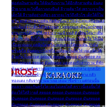
พ่อส่งเงินสามพัน ให้ฉันเรียนราม ได้อีกสักสามพัน ฉันคง
บ๊าย บาย จะไปซื้อกางเกงยีนส์ ลีวายส์มาใส่ เพราะเราเป็น
เด็กใต้ ลีวายส์อย่างเดียว อยากจะโชว์ถึงหิวโซ เด็กใต้ก็ไม่
หวั่น ตกตัวละหลายพัน กัดฟันซื้อมา ให้เด็กเทพเหลียวมอง
และต้องรู้ว่า เด็กใต้ไม่ธรรมดา แต่สุดยอด เดินโยกย้ายเย
ยวน กวนโอ๊ยพอได้ เพราะว่านุ่งลีวายส์ ตัวใหม่ใส่มา เดิน
เข้ามหาลัย จิ๊กโก๊มองหน้า ท่าจะมีปัญหา ไม่พอใจ ได้เป็น
เรื่องแน่นอน แต่ฉันไม่หวั่น เลยแหลงใต้ถามมัน ว่ามัน
พรั่นพรือ มันตอบว่าไม่พรื่อ เปลี่ยนเป็นยิ้มให้ เจอะเด็กใต้
ด้วยกัน ก็เลยรอด สุดยอด สุดยอด สุดยอด มันสุดยอด สุด
ยอด สุดยอด สุดยอด มันสุดยอด แอบหลงรักสาวราม ที่พัก
ห้องเช่า เธอผิวขาวผมยาว ปากแดงแหลงกลาง ถูกสเป็ก
จริงเธอ อยู่ห้องข้างข้าง อยากเข้าไปแหลงกลาง กลัว
ทองแดง กลับจากรามมาเจอ เธอมาซื้อข้าว แต่ก่อนนั้น
สองเรา เจอะกันครั้งใด เธอไม่เคยไยดี คราวนี้เธอยิ้มให้
ต้องให้ใส่ลีวายส์ สุดยอด สุดยอด มันสุดยอด มันสุดยอด
มันสุดยอด มันสุดยอด มันสุดยอด มันสุดยอด มันสุดยอด
มันสุดยอด มันสุดยอด มันสุดยอด มันสุดยอด มันสุดยอด