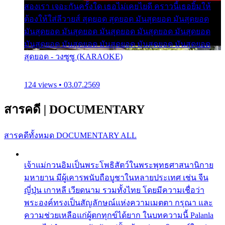
สองเรา เจอะกันครั้งใด เธอไม่เคยไยดี คราวนี้เธอยิ้มให้
ต้องให้ใส่ลีวายส์ สุดยอด สุดยอด มันสุดยอด มันสุดยอด
มันสุดยอด มันสุดยอด มันสุดยอด มันสุดยอด มันสุดยอด
มันสุดยอด มันสุดยอด มันสุดยอด มันสุดยอด มันสุดยอด
สุดยอด - วงซูซู (KARAOKE)
124 views • 03.07.2569
สารคดี
|
DOCUMENTARY
สารคดีทั้งหมด
DOCUMENTARY ALL
เจ้าแม่กวนอิมเป็นพระโพธิสัตว์ในพระพุทธศาสนานิกาย
มหายาน มีผู้เคารพนับถือบูชาในหลายประเทศ เช่น จีน
ญี่ปุ่น เกาหลี เวียดนาม รวมทั้งไทย โดยมีความเชื่อว่า
พระองค์ทรงเป็นสัญลักษณ์แห่งความเมตตา กรุณา และ
ความช่วยเหลือแก่ผู้ตกทุกข์ได้ยาก ในบทความนี้ Palanla