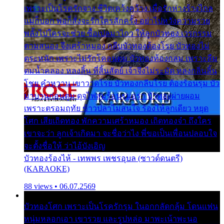
เพราะเป็นโรครักจาง ชีวิตเคว้งคว้าง เมื่อรักห่างร้างไกล
แม่ก็บอก พ่อก็สั่งจะรักใครสักครั้ง อย่าไปหวังความรวย
พลั้งไปใครจะช่วย ซื้อเปลมาไกว ให้ลูกบัวทอง เวรกรรม
ตามสนอง จึงเศร้าหมอง กลีบบัวทองต้องโรย บัวทองไม่
ตระหนัก เพราะไม่รักโคลนตม บัวทองท้องกลม เพราะลืม
ตมน้ำคลอง หลงลิ้น ที่สิ้นสัตย์ เจ้าจึงไม่ระมัด หลงกลิ่นลิ้น
โชย คำหวาน เขาวาดโรย บัวทองกลีบโรย ต้องร้อนรุม บัว
มาบานก่อนตูม ดุจไฟสุมร้อนรุมอุรา บัวทองผ่ายผอม
เพราะตรอมฤทัย ข้าวปลาไม่สนใจ ร้องไห้ลูกเดียว หยุด
โศก เสียเถิดทอง พักความเศร้าหมอง เถิดทองจ๋า ถึงใคร
เขาจะว่า ลูกเจ้าเกิดมา จะชื่อว่าไง พี่ขอเป็นเพื่อนปลอบใจ
จะตั้งชื่อให้ ว่าไอ้บังเอิญ
บัวทองร้องไห้ - เทพพร เพชรอุบล (ซาวด์ดนตรี)
(KARAOKE)
88 views • 06.07.2569
บัวทองโศก เพราะเป็นโรครักรุม ในอกกลัดกลุ้ม โดนแฟน
หนุ่มหลอกเอา เขารวย และรูปหล่อ มาพะเน้าพะนอ