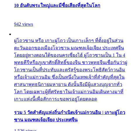
10 อันดับพระใหญ่และมีชื่อเสียงที่สุดในโลก
942 views
ผู่โถวซาน หรือ เกาะผู่โถว เป็นเกาะเล็กๆ ที่ตั้งอยู่ในส่วน
ตะวันออกของเมืองโจวซาน มณฑลเจ้อเจียง ประเทศจีน
โดยอยู่ทางตอนใต้ของนครเซี่ยงไฮ้ ผู่โถวซานเป็น 1 ใน 4
พุทธคีรีหรือภูเขาศักดิ์สิทธิ์ของจีน ชาวพุทธจีนเชื่อกันว่าผู่
โถวซานเป็นที่ประทับและตรัสรู้ของพระโพธิสัตว์กวนอิม
หรือเจ้าแม่กวนอิม ซึ่งเป็นหนึ่งในเทพเจ้าที่สำคัญที่สุดใน
ศาสนาพุทธนิกายมหายาน ดังนั้นจึงมีผู้แสวงบุญจากทั่ว
โลก โดยเฉพาะผู้ที่ศรัทธาในเจ้าแม่กวนอิมเดินทางมาที่
เกาะแห่งนี้เพื่อสักการะขอพรอยู่โดยตลอด
รวม 5 วัดสำคัญแห่งถิ่นกำเนิดเจ้าแม่กวนอิม | เกาะผู่โถว
ซาน มณฑลเจ้อเจียง ประเทศจีน
1,526 views