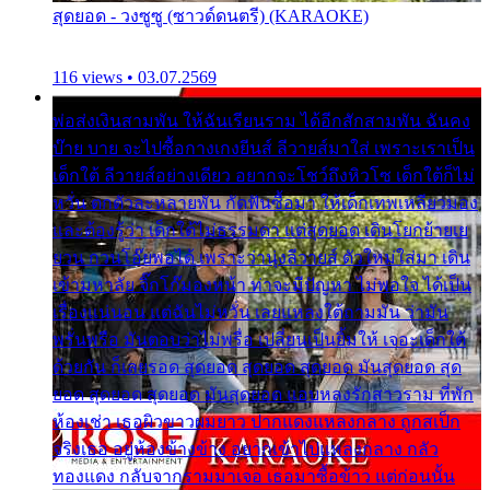
สุดยอด - วงซูซู (ซาวด์ดนตรี) (KARAOKE)
116 views • 03.07.2569
พ่อส่งเงินสามพัน ให้ฉันเรียนราม ได้อีกสักสามพัน ฉันคง
บ๊าย บาย จะไปซื้อกางเกงยีนส์ ลีวายส์มาใส่ เพราะเราเป็น
เด็กใต้ ลีวายส์อย่างเดียว อยากจะโชว์ถึงหิวโซ เด็กใต้ก็ไม่
หวั่น ตกตัวละหลายพัน กัดฟันซื้อมา ให้เด็กเทพเหลียวมอง
และต้องรู้ว่า เด็กใต้ไม่ธรรมดา แต่สุดยอด เดินโยกย้ายเย
ยวน กวนโอ๊ยพอได้ เพราะว่านุ่งลีวายส์ ตัวใหม่ใส่มา เดิน
เข้ามหาลัย จิ๊กโก๊มองหน้า ท่าจะมีปัญหา ไม่พอใจ ได้เป็น
เรื่องแน่นอน แต่ฉันไม่หวั่น เลยแหลงใต้ถามมัน ว่ามัน
พรั่นพรือ มันตอบว่าไม่พรื่อ เปลี่ยนเป็นยิ้มให้ เจอะเด็กใต้
ด้วยกัน ก็เลยรอด สุดยอด สุดยอด สุดยอด มันสุดยอด สุด
ยอด สุดยอด สุดยอด มันสุดยอด แอบหลงรักสาวราม ที่พัก
ห้องเช่า เธอผิวขาวผมยาว ปากแดงแหลงกลาง ถูกสเป็ก
จริงเธอ อยู่ห้องข้างข้าง อยากเข้าไปแหลงกลาง กลัว
ทองแดง กลับจากรามมาเจอ เธอมาซื้อข้าว แต่ก่อนนั้น