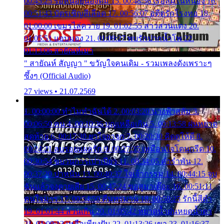
00:45:25 รอหน่อยน้องติ๋ม 15. 00:48:56 เรือล่มในหนอง 16.
00:51:43 บัตรเชิญสีเลือด 17. 00:56:07 อดีตรักโรงทอ 18.
01:00:00 เขมรไล่ควาย 19. 01:02:55 สาวสวนแตง 20.
01:05:51 แอบมอง 21. 01:09:27 พบรักปากน้ำโพ 22.
01:13:06 สายัณห์เมา
" สายัณห์ สัญญา " ขวัญใจคนเดิม - รวมเพลงดังเพราะๆ
ซึ้งๆ (Official Audio)
27 views • 21.07.2569
1. 00:00:00 ทำไมทำฉันได้ 2. 00:03:20 นางฟ้าสลัม 3.
00:06:50 คน 4. 00:10:36 บุญเหลือเกิน 5. 00:13:58 ฝนหยาด
สุดท้าย 6. 00:17:30 ยาใจยาจก 7. 00:20:30 คิดดูให้ดี 8.
00:24:21 ลบรอยแผลรัก 9. 00:27:35 เหมือนใจโดนกรีด 10.
00:30:54 ขบวนการเปาเปียว 11. 00:34:05 คำรำพัน 12.
00:37:20 ปาหนัน 13. 00:40:37 ใจเจ้ากรรม 14. 00:44:15 จูบ
ฉันแล้วจงตายเสีย 15. 00:47:24 ขอสูมาเต๊อะ 16. 00:51:11
คนใจมาร 17. 00:54:50 คืนทรมาน 18. 00:58:25 รักนี้สีดำ
19. 01:01:44 ส่วนเกิน 20. 01:05:42 หยาดน้ำฝนหยดน้ำตา
21. 01:09:13 เหลือเพียงฝัน 22. 01:13:26 เขา 23. 01:16:37