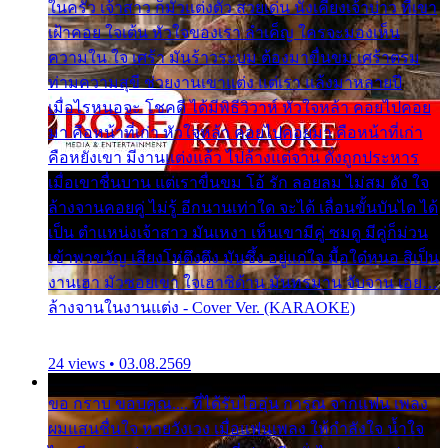
ในครัว เจ้าสาว ก็มัวแต่งตัว สวยเด่น นั่งเคียงเจ้าบ่าว ที่เขา
เฝ้าคอย ใจเต้น หัวใจของเรา ลำเค็ญ ใครจะมองเห็น
ความใน ใจ เศร้า มันร้าวระบม ต้องมาขื่นขม เศร้าตรม
ท่ามความสุขี ช่วยงานเขาแต่ง แต่เรา แล้งมาหลายปี
เมื่อไรหนอจะ โชคดี ได้มีพิธีวิวาห์ หัวใจหล้า คอยไปคอย
มา คือหน้าที่เก่า หัวใจหล้า คอยไปคอยมา คือหน้าที่เก่า
คือหยังเขา มีงานแต่งแล้ว ไปล้างแต่จาน ดั่งถูกประหาร
เมื่อเขาชื่นบาน แต่เราขื่นขม โอ้ รัก ลอยลม ไม่สม ดัง ใจ
ล้างจานคอยคู่ ไม่รู้ อีกนานเท่าใด จะได้ เลื่อนขั้นบันได ได้
เป็น ตำแหน่งเจ้าสาว มันเหงา เห็นเขามีคู่ ซมดู มีคู่ก็ม่วน
เข้าพาขวัญ เสียงโห่ตึงตึง มันซึ้ง อยู่แก่ใจ มื้อใด๋หนอ สิเป็น
งานเฮา มัวซอยเขา ใจเฮาซิด้าน มันทรมาน จับจาน เอย…
ล้างจานในงานแต่ง - Cover Ver. (KARAOKE)
24 views • 03.08.2569
ขอ กราบ ขอบคุณ.... ที่ได้รับไออุ่น การุณ จากแฟน เพลง
ผมแสนชื่นใจ หายวังเวง เมื่อแฟนเพลง ให้กำลังใจ น้ำใจ