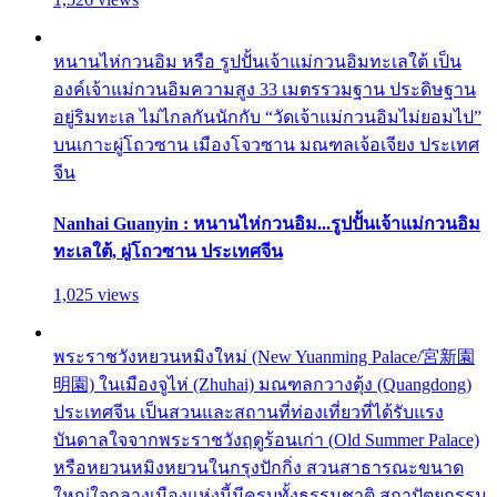
หนานไห่กวนอิม หรือ รูปปั้นเจ้าแม่กวนอิมทะเลใต้ เป็น
องค์เจ้าแม่กวนอิมความสูง 33 เมตรรวมฐาน ประดิษฐาน
อยู่ริมทะเล ไม่ไกลกันนักกับ “วัดเจ้าแม่กวนอิมไม่ยอมไป”
บนเกาะผู่โถวซาน เมืองโจวซาน มณฑลเจ้อเจียง ประเทศ
จีน
Nanhai Guanyin : หนานไห่กวนอิม...รูปปั้นเจ้าแม่กวนอิม
ทะเลใต้, ผู่โถวซาน ประเทศจีน
1,025 views
พระราชวังหยวนหมิงใหม่ (New Yuanming Palace/宮新園
明園) ในเมืองจูไห่ (Zhuhai) มณฑลกวางตุ้ง (Quangdong)
ประเทศจีน เป็นสวนและสถานที่ท่องเที่ยวที่ได้รับแรง
บันดาลใจจากพระราชวังฤดูร้อนเก่า (Old Summer Palace)
หรือหยวนหมิงหยวนในกรุงปักกิ่ง สวนสาธารณะขนาด
ใหญ่ใจกลางเมืองแห่งนี้มีครบทั้งธรรมชาติ สถาปัตยกรรม