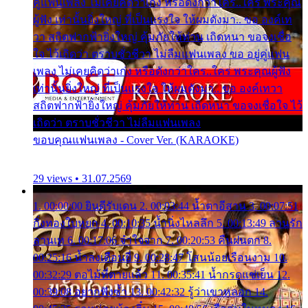
คู่แฟนเพลง ไม่เคยคิดว่าเก่ง หรือดังกว่าใคร..ใคร พระคุณ
ผู้ฟัง เท่านั้นยิ่งใหญ่ ที่เป็นแรงใจ ให้ผมดังมา.. ขอ องค์เท
วา สถิตฟากฟ้ายิ่งใหญ่ คุ้มภัยให้ท่าน เถิดหนา ขอจงเชื่อ
ใจ ไว้เถิดว่า ตราบชั่วชีวา ไม่ลืมแฟนเพลง ขอ อยู่คู่แฟน
เพลง ไม่เคยคิดว่าเก่ง หรือดังกว่าใคร..ใคร พระคุณผู้ฟัง
เท่านั้นยิ่งใหญ่ ที่เป็นแรงใจ ให้ผมดังมา.. ขอ องค์เทวา
สถิตฟากฟ้ายิ่งใหญ่ คุ้มภัยให้ท่าน เถิดหนา ขอจงเชื่อใจ ไว้
เถิดว่า ตราบชั่วชีวา ไม่ลืมแฟนเพลง
ขอบคุณแฟนเพลง - Cover Ver. (KARAOKE)
29 views • 31.07.2569
1. 00:00:00 ยินดีรับเดน 2. 00:03:44 น้ำตาอีสาน 3. 00:07:51
กิ่งทองใบหยก 4. 00:10:35 น้ำนิ่งไหลลึก 5. 00:13:49 ลานรัก
ลานเท 6. 00:17:06 จำใจจาก 7. 00:20:53 คืนฝนตก 8.
00:25:16 น้ำลงเดือนยี่ 9. 00:28:47 โสนน้อยเรือนงาม 10.
00:32:29 ตอไม้ที่ตายแล้ว 11. 00:35:41 น้ำกรดแช่เย็น 12.
00:39:08 อยากฟังซ้ำ 13. 00:42:32 รู้ว่าเขาหลอก 14.