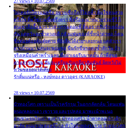
27 views • 10.07.2569
ไม่เคยรักใครแน่หรือ อยากเชื่อถือก็ไม่กล้า ติ๋มใช่คนสวย
ตรึงใจ ติ๋มใช่งามซึ้งตรึงตรา พี่หรือจะมาหมายร่วมชีวี ก็
คนเขาลืออื้อฉาว ว่าสาวๆรุมตอมพี่ ติ๋มอยากรับรักเหมือน
กัน แต่หวั่นจะช้ำดวงฤดี กลัวแฟนของพี่ชี้หน้าด่าทอ ก็คน
ชื่อต๋อยต้อยตุ้มตุ๋ยต่าย พี่ยังลืมได้ง่ายๆเลยหนอ แค่ตัวเรา
สาวบ้านนา แสนจะซอมซ่อ ขืนรักขืนรอคงช้ำสักวัน ถ้า
จริงเหมือนคำพร่ำเฉลย พี่อย่าเฉยรีบมาหมั้น ถ้าพี่สู่ขอ
ตามธรรมเนียม ติ๋มจะเตรียมรับเกลียวสัมพันธ์ ผิดหวังไม่
หวั่นขอยอมได้เคียง
รักติ๋มแน่หรือ - หงษ์ทอง ดาวอุดร (KARAOKE)
28 views • 10.07.2569
บัวทองโศก เพราะเป็นโรครักรุม ในอกกลัดกลุ้ม โดนแฟน
หนุ่มหลอกเอา เขารวย และรูปหล่อ มาพะเน้าพะนอ
ออเซาะจนใจเบา สงสาร บัวทองเศร้า น้ำตาคลอเบ้า เฝ้า
อาลัย หนุ่มรูปหล่อหนีไกล หัวใจบัวทองระรวย บัวทองโศก