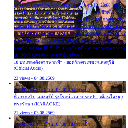
24:27 สามเณรกำพร้า - แสงสุรีย์ รุ่งโรจน์ 10. 28:08 ไม่มี
เวลาไปหาเมียน้อย - ยอดรัก สลักใจ 11. 31:29 ชีวิตไอ้
ธรรม - ศรเพชร ศรสุพรรณ 12. 35:26 ทหารอากาศขาดรัก
- แสงสุรีย์ รุ่งโรจน์ 13. 39:01 คนหัวใจโทรม - ยอดรัก สลัก
ใจ 14. 42:49 ไอ้หวังตายแน่ - ศรเพชร ศรสุพรรณ 15. 46:35
ธาตุแท้ของเธอ - แสงสุรีย์ รุ่งโรจน์ 16. 49:57 กำนันกำใน -
ยอดรัก สลักใจ 17. 52:29 สาวบริสุทธิ์ - ศรเพชร ศรสุพรรณ
18. 56:05 แต๋วจ๋า - แสงสุรีย์ รุ่งโรจน์
18 บทเพลงดังจากฟากฟ้า - ยอดรัก/ศรเพชร/แสงสุรีย์
(Official Audio)
23 views • 04.08.2569
1. 00:00 หิ้วกระเป๋า 2. 03:30 แย่งกระเป๋า
หิ้วกระเป๋า | แสงสุรีย์ รุ่งโรจน์ - แย่งกระเป๋า | เตือนใจ บุญ
พระรักษา (KARAOKE)
21 views • 03.08.2569
1. 00:00 หิ้วกระเป๋า 2. 03:30 แย่งกระเป๋า