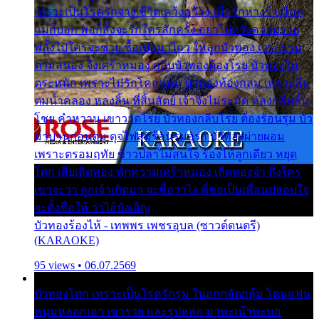
เพราะเป็นโรครักจาง ชีวิตเคว้งคว้าง เมื่อรักห่างร้างไกล
แม่ก็บอก พ่อก็สั่งจะรักใครสักครั้ง อย่าไปหวังความรวย
พลั้งไปใครจะช่วย ซื้อเปลมาไกว ให้ลูกบัวทอง เวรกรรม
ตามสนอง จึงเศร้าหมอง กลีบบัวทองต้องโรย บัวทองไม่
ตระหนัก เพราะไม่รักโคลนตม บัวทองท้องกลม เพราะลืม
ตมน้ำคลอง หลงลิ้น ที่สิ้นสัตย์ เจ้าจึงไม่ระมัด หลงกลิ่นลิ้น
โชย คำหวาน เขาวาดโรย บัวทองกลีบโรย ต้องร้อนรุม บัว
มาบานก่อนตูม ดุจไฟสุมร้อนรุมอุรา บัวทองผ่ายผอม
เพราะตรอมฤทัย ข้าวปลาไม่สนใจ ร้องไห้ลูกเดียว หยุด
โศก เสียเถิดทอง พักความเศร้าหมอง เถิดทองจ๋า ถึงใคร
เขาจะว่า ลูกเจ้าเกิดมา จะชื่อว่าไง พี่ขอเป็นเพื่อนปลอบใจ
จะตั้งชื่อให้ ว่าไอ้บังเอิญ
บัวทองร้องไห้ - เทพพร เพชรอุบล (ซาวด์ดนตรี)
(KARAOKE)
95 views • 06.07.2569
บัวทองโศก เพราะเป็นโรครักรุม ในอกกลัดกลุ้ม โดนแฟน
หนุ่มหลอกเอา เขารวย และรูปหล่อ มาพะเน้าพะนอ