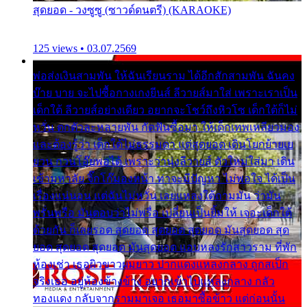
สุดยอด - วงซูซู (ซาวด์ดนตรี) (KARAOKE)
125 views • 03.07.2569
พ่อส่งเงินสามพัน ให้ฉันเรียนราม ได้อีกสักสามพัน ฉันคง
บ๊าย บาย จะไปซื้อกางเกงยีนส์ ลีวายส์มาใส่ เพราะเราเป็น
เด็กใต้ ลีวายส์อย่างเดียว อยากจะโชว์ถึงหิวโซ เด็กใต้ก็ไม่
หวั่น ตกตัวละหลายพัน กัดฟันซื้อมา ให้เด็กเทพเหลียวมอง
และต้องรู้ว่า เด็กใต้ไม่ธรรมดา แต่สุดยอด เดินโยกย้ายเย
ยวน กวนโอ๊ยพอได้ เพราะว่านุ่งลีวายส์ ตัวใหม่ใส่มา เดิน
เข้ามหาลัย จิ๊กโก๊มองหน้า ท่าจะมีปัญหา ไม่พอใจ ได้เป็น
เรื่องแน่นอน แต่ฉันไม่หวั่น เลยแหลงใต้ถามมัน ว่ามัน
พรั่นพรือ มันตอบว่าไม่พรื่อ เปลี่ยนเป็นยิ้มให้ เจอะเด็กใต้
ด้วยกัน ก็เลยรอด สุดยอด สุดยอด สุดยอด มันสุดยอด สุด
ยอด สุดยอด สุดยอด มันสุดยอด แอบหลงรักสาวราม ที่พัก
ห้องเช่า เธอผิวขาวผมยาว ปากแดงแหลงกลาง ถูกสเป็ก
จริงเธอ อยู่ห้องข้างข้าง อยากเข้าไปแหลงกลาง กลัว
ทองแดง กลับจากรามมาเจอ เธอมาซื้อข้าว แต่ก่อนนั้น