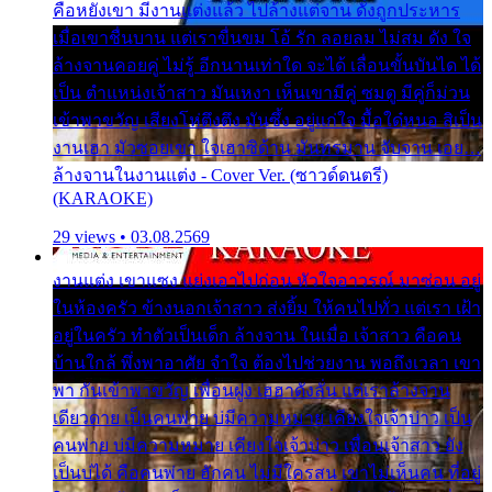
คือหยังเขา มีงานแต่งแล้ว ไปล้างแต่จาน ดั่งถูกประหาร
เมื่อเขาชื่นบาน แต่เราขื่นขม โอ้ รัก ลอยลม ไม่สม ดัง ใจ
ล้างจานคอยคู่ ไม่รู้ อีกนานเท่าใด จะได้ เลื่อนขั้นบันได ได้
เป็น ตำแหน่งเจ้าสาว มันเหงา เห็นเขามีคู่ ซมดู มีคู่ก็ม่วน
เข้าพาขวัญ เสียงโห่ตึงตึง มันซึ้ง อยู่แก่ใจ มื้อใด๋หนอ สิเป็น
งานเฮา มัวซอยเขา ใจเฮาซิด้าน มันทรมาน จับจาน เอย…
ล้างจานในงานแต่ง - Cover Ver. (ซาวด์ดนตรี)
(KARAOKE)
29 views • 03.08.2569
งานแต่ง เขาแซง แย่งเอาไปก่อน หัวใจอาวรณ์ มาซ่อน อยู่
ในห้องครัว ข้างนอกเจ้าสาว ส่งยิ้ม ให้คนไปทั่ว แต่เรา เฝ้า
อยู่ในครัว ทำตัวเป็นเด็ก ล้างจาน ในเมื่อ เจ้าสาว คือคน
บ้านใกล้ พึ่งพาอาศัย จำใจ ต้องไปช่วยงาน พอถึงเวลา เขา
พา กันเข้าพาขวัญ เพื่อนฝูง เฮฮาดังลั่น แต่เราล้างจาน
เดียวดาย เป็นคนพ่าย บ่มีความหมาย เคียงใจเจ้าบ่าว เป็น
คนพ่าย บ่มีความหมาย เคียงใจเจ้าบ่าว เพื่อนเจ้าสาว ยัง
เป็นบ่ได้ คือคนพ่าย ฮักคน ไม่มีใครสน เขาไม่เห็นคน ที่อยู่