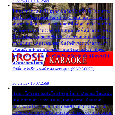
33 views • 10.07.2569
ไม่เคยรักใครแน่หรือ อยากเชื่อถือก็ไม่กล้า ติ๋มใช่คนสวย
ตรึงใจ ติ๋มใช่งามซึ้งตรึงตรา พี่หรือจะมาหมายร่วมชีวี ก็
คนเขาลืออื้อฉาว ว่าสาวๆรุมตอมพี่ ติ๋มอยากรับรักเหมือน
กัน แต่หวั่นจะช้ำดวงฤดี กลัวแฟนของพี่ชี้หน้าด่าทอ ก็คน
ชื่อต๋อยต้อยตุ้มตุ๋ยต่าย พี่ยังลืมได้ง่ายๆเลยหนอ แค่ตัวเรา
สาวบ้านนา แสนจะซอมซ่อ ขืนรักขืนรอคงช้ำสักวัน ถ้า
จริงเหมือนคำพร่ำเฉลย พี่อย่าเฉยรีบมาหมั้น ถ้าพี่สู่ขอ
ตามธรรมเนียม ติ๋มจะเตรียมรับเกลียวสัมพันธ์ ผิดหวังไม่
หวั่นขอยอมได้เคียง
รักติ๋มแน่หรือ - หงษ์ทอง ดาวอุดร (KARAOKE)
36 views • 10.07.2569
บัวทองโศก เพราะเป็นโรครักรุม ในอกกลัดกลุ้ม โดนแฟน
หนุ่มหลอกเอา เขารวย และรูปหล่อ มาพะเน้าพะนอ
ออเซาะจนใจเบา สงสาร บัวทองเศร้า น้ำตาคลอเบ้า เฝ้า
อาลัย หนุ่มรูปหล่อหนีไกล หัวใจบัวทองระรวย บัวทองโศก