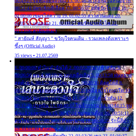
00:45:25 รอหน่อยน้องติ๋ม 15. 00:48:56 เรือล่มในหนอง 16.
00:51:43 บัตรเชิญสีเลือด 17. 00:56:07 อดีตรักโรงทอ 18.
01:00:00 เขมรไล่ควาย 19. 01:02:55 สาวสวนแตง 20.
01:05:51 แอบมอง 21. 01:09:27 พบรักปากน้ำโพ 22.
01:13:06 สายัณห์เมา
" สายัณห์ สัญญา " ขวัญใจคนเดิม - รวมเพลงดังเพราะๆ
ซึ้งๆ (Official Audio)
35 views • 21.07.2569
1. 00:00:00 ทำไมทำฉันได้ 2. 00:03:20 นางฟ้าสลัม 3.
00:06:50 คน 4. 00:10:36 บุญเหลือเกิน 5. 00:13:58 ฝนหยาด
สุดท้าย 6. 00:17:30 ยาใจยาจก 7. 00:20:30 คิดดูให้ดี 8.
00:24:21 ลบรอยแผลรัก 9. 00:27:35 เหมือนใจโดนกรีด 10.
00:30:54 ขบวนการเปาเปียว 11. 00:34:05 คำรำพัน 12.
00:37:20 ปาหนัน 13. 00:40:37 ใจเจ้ากรรม 14. 00:44:15 จูบ
ฉันแล้วจงตายเสีย 15. 00:47:24 ขอสูมาเต๊อะ 16. 00:51:11
คนใจมาร 17. 00:54:50 คืนทรมาน 18. 00:58:25 รักนี้สีดำ
19. 01:01:44 ส่วนเกิน 20. 01:05:42 หยาดน้ำฝนหยดน้ำตา
21. 01:09:13 เหลือเพียงฝัน 22. 01:13:26 เขา 23. 01:16:37