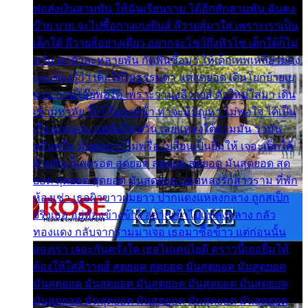
พ่อส่งเงินสามพัน ให้ฉันเรียนราม ได้อีกสักสามพัน ฉันคง
บ๊าย บาย จะไปซื้อกางเกงยีนส์ ลีวายส์มาใส่ เพราะเราเป็น
เด็กใต้ ลีวายส์อย่างเดียว อยากจะโชว์ถึงหิวโซ เด็กใต้ก็ไม่
หวั่น ตกตัวละหลายพัน กัดฟันซื้อมา ให้เด็กเทพเหลียวมอง
และต้องรู้ว่า เด็กใต้ไม่ธรรมดา แต่สุดยอด เดินโยกย้ายเย
ยวน กวนโอ๊ยพอได้ เพราะว่านุ่งลีวายส์ ตัวใหม่ใส่มา เดิน
เข้ามหาลัย จิ๊กโก๊มองหน้า ท่าจะมีปัญหา ไม่พอใจ ได้เป็น
เรื่องแน่นอน แต่ฉันไม่หวั่น เลยแหลงใต้ถามมัน ว่ามัน
พรั่นพรือ มันตอบว่าไม่พรื่อ เปลี่ยนเป็นยิ้มให้ เจอะเด็กใต้
ด้วยกัน ก็เลยรอด สุดยอด สุดยอด สุดยอด มันสุดยอด สุด
ยอด สุดยอด สุดยอด มันสุดยอด แอบหลงรักสาวราม ที่พัก
ห้องเช่า เธอผิวขาวผมยาว ปากแดงแหลงกลาง ถูกสเป็ก
จริงเธอ อยู่ห้องข้างข้าง อยากเข้าไปแหลงกลาง กลัว
ทองแดง กลับจากรามมาเจอ เธอมาซื้อข้าว แต่ก่อนนั้น
สองเรา เจอะกันครั้งใด เธอไม่เคยไยดี คราวนี้เธอยิ้มให้
ต้องให้ใส่ลีวายส์ สุดยอด สุดยอด มันสุดยอด มันสุดยอด
มันสุดยอด มันสุดยอด มันสุดยอด มันสุดยอด มันสุดยอด
มันสุดยอด มันสุดยอด มันสุดยอด มันสุดยอด มันสุดยอด