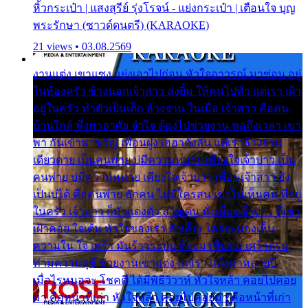
หิ้วกระเป๋า | แสงสุรีย์ รุ่งโรจน์ - แย่งกระเป๋า | เตือนใจ บุญ
พระรักษา (ซาวด์ดนตรี) (KARAOKE)
21 views • 03.08.2569
งานแต่ง เขาแซง แย่งเอาไปก่อน หัวใจอาวรณ์ มาซ่อน อยู่
ในห้องครัว ข้างนอกเจ้าสาว ส่งยิ้ม ให้คนไปทั่ว แต่เรา เฝ้า
อยู่ในครัว ทำตัวเป็นเด็ก ล้างจาน ในเมื่อ เจ้าสาว คือคน
บ้านใกล้ พึ่งพาอาศัย จำใจ ต้องไปช่วยงาน พอถึงเวลา เขา
พา กันเข้าพาขวัญ เพื่อนฝูง เฮฮาดังลั่น แต่เราล้างจาน
เดียวดาย เป็นคนพ่าย บ่มีความหมาย เคียงใจเจ้าบ่าว เป็น
คนพ่าย บ่มีความหมาย เคียงใจเจ้าบ่าว เพื่อนเจ้าสาว ยัง
เป็นบ่ได้ คือคนพ่าย ฮักคน ไม่มีใครสน เขาไม่เห็นคน ที่อยู่
ในครัว เจ้าสาว ก็มัวแต่งตัว สวยเด่น นั่งเคียงเจ้าบ่าว ที่เขา
เฝ้าคอย ใจเต้น หัวใจของเรา ลำเค็ญ ใครจะมองเห็น
ความใน ใจ เศร้า มันร้าวระบม ต้องมาขื่นขม เศร้าตรม
ท่ามความสุขี ช่วยงานเขาแต่ง แต่เรา แล้งมาหลายปี
เมื่อไรหนอจะ โชคดี ได้มีพิธีวิวาห์ หัวใจหล้า คอยไปคอย
มา คือหน้าที่เก่า หัวใจหล้า คอยไปคอยมา คือหน้าที่เก่า