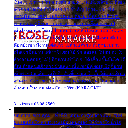
ในครัว เจ้าสาว ก็มัวแต่งตัว สวยเด่น นั่งเคียงเจ้าบ่าว ที่เขา
เฝ้าคอย ใจเต้น หัวใจของเรา ลำเค็ญ ใครจะมองเห็น
ความใน ใจ เศร้า มันร้าวระบม ต้องมาขื่นขม เศร้าตรม
ท่ามความสุขี ช่วยงานเขาแต่ง แต่เรา แล้งมาหลายปี
เมื่อไรหนอจะ โชคดี ได้มีพิธีวิวาห์ หัวใจหล้า คอยไปคอย
มา คือหน้าที่เก่า หัวใจหล้า คอยไปคอยมา คือหน้าที่เก่า
คือหยังเขา มีงานแต่งแล้ว ไปล้างแต่จาน ดั่งถูกประหาร
เมื่อเขาชื่นบาน แต่เราขื่นขม โอ้ รัก ลอยลม ไม่สม ดัง ใจ
ล้างจานคอยคู่ ไม่รู้ อีกนานเท่าใด จะได้ เลื่อนขั้นบันได ได้
เป็น ตำแหน่งเจ้าสาว มันเหงา เห็นเขามีคู่ ซมดู มีคู่ก็ม่วน
เข้าพาขวัญ เสียงโห่ตึงตึง มันซึ้ง อยู่แก่ใจ มื้อใด๋หนอ สิเป็น
งานเฮา มัวซอยเขา ใจเฮาซิด้าน มันทรมาน จับจาน เอย…
ล้างจานในงานแต่ง - Cover Ver. (KARAOKE)
31 views • 03.08.2569
ขอ กราบ ขอบคุณ.... ที่ได้รับไออุ่น การุณ จากแฟน เพลง
ผมแสนชื่นใจ หายวังเวง เมื่อแฟนเพลง ให้กำลังใจ น้ำใจ