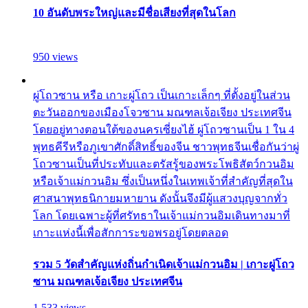
10 อันดับพระใหญ่และมีชื่อเสียงที่สุดในโลก
950 views
ผู่โถวซาน หรือ เกาะผู่โถว เป็นเกาะเล็กๆ ที่ตั้งอยู่ในส่วน
ตะวันออกของเมืองโจวซาน มณฑลเจ้อเจียง ประเทศจีน
โดยอยู่ทางตอนใต้ของนครเซี่ยงไฮ้ ผู่โถวซานเป็น 1 ใน 4
พุทธคีรีหรือภูเขาศักดิ์สิทธิ์ของจีน ชาวพุทธจีนเชื่อกันว่าผู่
โถวซานเป็นที่ประทับและตรัสรู้ของพระโพธิสัตว์กวนอิม
หรือเจ้าแม่กวนอิม ซึ่งเป็นหนึ่งในเทพเจ้าที่สำคัญที่สุดใน
ศาสนาพุทธนิกายมหายาน ดังนั้นจึงมีผู้แสวงบุญจากทั่ว
โลก โดยเฉพาะผู้ที่ศรัทธาในเจ้าแม่กวนอิมเดินทางมาที่
เกาะแห่งนี้เพื่อสักการะขอพรอยู่โดยตลอด
รวม 5 วัดสำคัญแห่งถิ่นกำเนิดเจ้าแม่กวนอิม | เกาะผู่โถว
ซาน มณฑลเจ้อเจียง ประเทศจีน
1,533 views