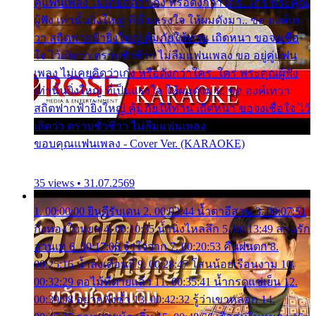
คู่แฟนเพลง ไม่เคยคิดว่าเก่ง หรือดังกว่าใคร..ใคร พระคุณ
ผู้ฟัง เท่านั้นยิ่งใหญ่ ที่เป็นแรงใจ ให้ผมดังมา.. ขอ องค์เท
วา สถิตฟากฟ้ายิ่งใหญ่ คุ้มภัยให้ท่าน เถิดหนา ขอจงเชื่อ
ใจ ไว้เถิดว่า ตราบชั่วชีวา ไม่ลืมแฟนเพลง ขอ อยู่คู่แฟน
เพลง ไม่เคยคิดว่าเก่ง หรือดังกว่าใคร..ใคร พระคุณผู้ฟัง
เท่านั้นยิ่งใหญ่ ที่เป็นแรงใจ ให้ผมดังมา.. ขอ องค์เทวา
สถิตฟากฟ้ายิ่งใหญ่ คุ้มภัยให้ท่าน เถิดหนา ขอจงเชื่อใจ ไว้
เถิดว่า ตราบชั่วชีวา ไม่ลืมแฟนเพลง
ขอบคุณแฟนเพลง - Cover Ver. (KARAOKE)
35 views • 31.07.2569
1. 00:00:00 ยินดีรับเดน 2. 00:03:44 น้ำตาอีสาน 3. 00:07:51
กิ่งทองใบหยก 4. 00:10:35 น้ำนิ่งไหลลึก 5. 00:13:49 ลานรัก
ลานเท 6. 00:17:06 จำใจจาก 7. 00:20:53 คืนฝนตก 8.
00:25:16 น้ำลงเดือนยี่ 9. 00:28:47 โสนน้อยเรือนงาม 10.
00:32:29 ตอไม้ที่ตายแล้ว 11. 00:35:41 น้ำกรดแช่เย็น 12.
00:39:08 อยากฟังซ้ำ 13. 00:42:32 รู้ว่าเขาหลอก 14.