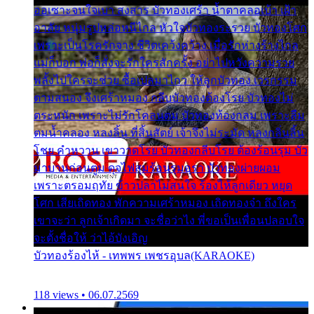
ออเซาะจนใจเบา สงสาร บัวทองเศร้า น้ำตาคลอเบ้า เฝ้า
อาลัย หนุ่มรูปหล่อหนีไกล หัวใจบัวทองระรวย บัวทองโศก
เพราะเป็นโรครักจาง ชีวิตเคว้งคว้าง เมื่อรักห่างร้างไกล
แม่ก็บอก พ่อก็สั่งจะรักใครสักครั้ง อย่าไปหวังความรวย
พลั้งไปใครจะช่วย ซื้อเปลมาไกว ให้ลูกบัวทอง เวรกรรม
ตามสนอง จึงเศร้าหมอง กลีบบัวทองต้องโรย บัวทองไม่
ตระหนัก เพราะไม่รักโคลนตม บัวทองท้องกลม เพราะลืม
ตมน้ำคลอง หลงลิ้น ที่สิ้นสัตย์ เจ้าจึงไม่ระมัด หลงกลิ่นลิ้น
โชย คำหวาน เขาวาดโรย บัวทองกลีบโรย ต้องร้อนรุม บัว
มาบานก่อนตูม ดุจไฟสุมร้อนรุมอุรา บัวทองผ่ายผอม
เพราะตรอมฤทัย ข้าวปลาไม่สนใจ ร้องไห้ลูกเดียว หยุด
โศก เสียเถิดทอง พักความเศร้าหมอง เถิดทองจ๋า ถึงใคร
เขาจะว่า ลูกเจ้าเกิดมา จะชื่อว่าไง พี่ขอเป็นเพื่อนปลอบใจ
จะตั้งชื่อให้ ว่าไอ้บังเอิญ
บัวทองร้องไห้ - เทพพร เพชรอุบล(KARAOKE)
118 views • 06.07.2569