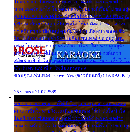
ไมตรี จากแฟนเพลง ทุกทุกที่ ปราณีหลั่งไหล ผมขอฝาก
นาม ยอดรักเอาไว้ โปรดเป็นแรงใจ อย่างนี้เรื่อยไป ขอ อยู่
คู่แฟนเพลง ไม่เคยคิดว่าเก่ง หรือดังกว่าใคร..ใคร พระคุณ
ผู้ฟัง เท่านั้นยิ่งใหญ่ ที่เป็นแรงใจ ให้ผมดังมา.. ขอ องค์เท
วา สถิตฟากฟ้ายิ่งใหญ่ คุ้มภัยให้ท่าน เถิดหนา ขอจงเชื่อ
ใจ ไว้เถิดว่า ตราบชั่วชีวา ไม่ลืมแฟนเพลง ขอ อยู่คู่แฟน
เพลง ไม่เคยคิดว่าเก่ง หรือดังกว่าใคร..ใคร พระคุณผู้ฟัง
เท่านั้นยิ่งใหญ่ ที่เป็นแรงใจ ให้ผมดังมา.. ขอ องค์เทวา
สถิตฟากฟ้ายิ่งใหญ่ คุ้มภัยให้ท่าน เถิดหนา ขอจงเชื่อใจ ไว้
เถิดว่า ตราบชั่วชีวา ไม่ลืมแฟนเพลง
ขอบคุณแฟนเพลง - Cover Ver. (ซาวด์ดนตรี) (KARAOKE)
35 views • 31.07.2569
ขอ กราบ ขอบคุณ.... ที่ได้รับไออุ่น การุณ จากแฟน เพลง
ผมแสนชื่นใจ หายวังเวง เมื่อแฟนเพลง ให้กำลังใจ น้ำใจ
ไมตรี จากแฟนเพลง ทุกทุกที่ ปราณีหลั่งไหล ผมขอฝาก
นาม ยอดรักเอาไว้ โปรดเป็นแรงใจ อย่างนี้เรื่อยไป ขอ อยู่