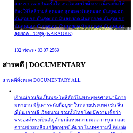
สองเรา เจอะกันครั้งใด เธอไม่เคยไยดี คราวนี้เธอยิ้มให้
ต้องให้ใส่ลีวายส์ สุดยอด สุดยอด มันสุดยอด มันสุดยอด
มันสุดยอด มันสุดยอด มันสุดยอด มันสุดยอด มันสุดยอด
มันสุดยอด มันสุดยอด มันสุดยอด มันสุดยอด มันสุดยอด
สุดยอด - วงซูซู (KARAOKE)
132 views • 03.07.2569
สารคดี
|
DOCUMENTARY
สารคดีทั้งหมด
DOCUMENTARY ALL
เจ้าแม่กวนอิมเป็นพระโพธิสัตว์ในพระพุทธศาสนานิกาย
มหายาน มีผู้เคารพนับถือบูชาในหลายประเทศ เช่น จีน
ญี่ปุ่น เกาหลี เวียดนาม รวมทั้งไทย โดยมีความเชื่อว่า
พระองค์ทรงเป็นสัญลักษณ์แห่งความเมตตา กรุณา และ
ความช่วยเหลือแก่ผู้ตกทุกข์ได้ยาก ในบทความนี้ Palanla