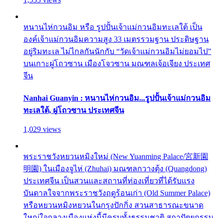
หนานไห่กวนอิม หรือ รูปปั้นเจ้าแม่กวนอิมทะเลใต้ เป็น
องค์เจ้าแม่กวนอิมความสูง 33 เมตรรวมฐาน ประดิษฐาน
อยู่ริมทะเล ไม่ไกลกันนักกับ “วัดเจ้าแม่กวนอิมไม่ยอมไป”
บนเกาะผู่โถวซาน เมืองโจวซาน มณฑลเจ้อเจียง ประเทศ
จีน
Nanhai Guanyin : หนานไห่กวนอิม...รูปปั้นเจ้าแม่กวนอิม
ทะเลใต้, ผู่โถวซาน ประเทศจีน
1,029 views
พระราชวังหยวนหมิงใหม่ (New Yuanming Palace/宮新園
明園) ในเมืองจูไห่ (Zhuhai) มณฑลกวางตุ้ง (Quangdong)
ประเทศจีน เป็นสวนและสถานที่ท่องเที่ยวที่ได้รับแรง
บันดาลใจจากพระราชวังฤดูร้อนเก่า (Old Summer Palace)
หรือหยวนหมิงหยวนในกรุงปักกิ่ง สวนสาธารณะขนาด
ใหญ่ใจกลางเมืองแห่งนี้มีครบทั้งธรรมชาติ สถาปัตยกรรม