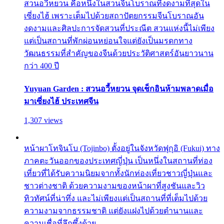
สวนอวี้หยวน คือหนึ่งในสวนจีนโบราณที่งดงามที่สุดใน
เซี่ยงไฮ้ เพราะเต็มไปด้วยสถาปัตยกรรมจีนโบราณอัน
งดงามและศิลปะการจัดสวนที่ประณีต สวนแห่งนี้ไม่เพียง
แต่เป็นสถานที่พักผ่อนหย่อนใจแต่ยังเป็นมรดกทาง
วัฒนธรรมที่สำคัญของจีนด้วยประวัติศาสตร์อันยาวนาน
กว่า 400 ปี
Yuyuan Garden : สวนอวี้หยวน จุดเช็กอินห้ามพลาดเมื่อ
มาเซี่ยงไฮ้ ประเทศจีน
1,307 views
หน้าผาโทจินโบ (Tojinbo) ตั้งอยู่ในจังหวัดฟุกุอิ (Fukui) ทาง
ภาคตะวันออกของประเทศญี่ปุ่น เป็นหนึ่งในสถานที่ท่อง
เที่ยวที่ได้รับความนิยมจากทั้งนักท่องเที่ยวชาวญี่ปุ่นและ
ชาวต่างชาติ ด้วยความงามของหน้าผาที่สูงชันและวิว
ทิวทัศน์ที่น่าทึ่ง และไม่เพียงแต่เป็นสถานที่ที่เต็มไปด้วย
ความงามจากธรรมชาติ แต่ยังแฝงไปด้วยตำนานและ
ความเชื่อที่ลึกซึ้งด้วย