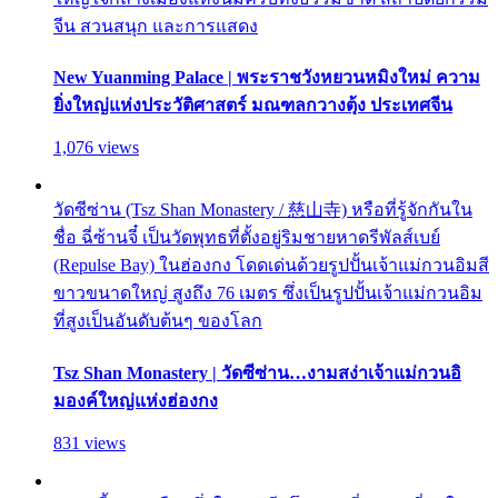
จีน สวนสนุก และการแสดง
New Yuanming Palace | พระราชวังหยวนหมิงใหม่ ความ
ยิ่งใหญ่แห่งประวัติศาสตร์ มณฑลกวางตุ้ง ประเทศจีน
1,076 views
วัดซีซ่าน (Tsz Shan Monastery / 慈山寺) หรือที่รู้จักกันใน
ชื่อ ฉี่ซ้านจี๋ เป็นวัดพุทธที่ตั้งอยู่ริมชายหาดรีพัลส์เบย์
(Repulse Bay) ในฮ่องกง โดดเด่นด้วยรูปปั้นเจ้าแม่กวนอิมสี
ขาวขนาดใหญ่ สูงถึง 76 เมตร ซึ่งเป็นรูปปั้นเจ้าแม่กวนอิม
ที่สูงเป็นอันดับต้นๆ ของโลก
Tsz Shan Monastery | วัดซีซ่าน…งามสง่าเจ้าแม่กวนอิ
มองค์ใหญ่แห่งฮ่องกง
831 views