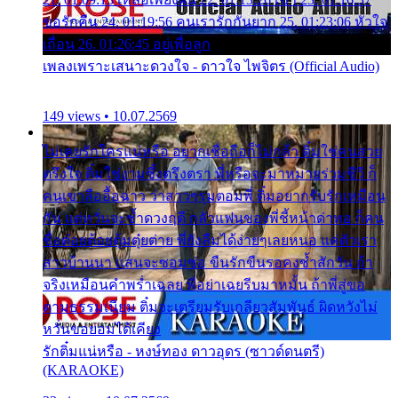
ขอรักคืน 24. 01:19:56 คนเรารักกันยาก 25. 01:23:06 หัวใจ
เถื่อน 26. 01:26:45 อยู่เพื่อลูก
เพลงเพราะเสนาะดวงใจ - ดาวใจ ไพจิตร (Official Audio)
149 views • 10.07.2569
ไม่เคยรักใครแน่หรือ อยากเชื่อถือก็ไม่กล้า ติ๋มใช่คนสวย
ตรึงใจ ติ๋มใช่งามซึ้งตรึงตรา พี่หรือจะมาหมายร่วมชีวี ก็
คนเขาลืออื้อฉาว ว่าสาวๆรุมตอมพี่ ติ๋มอยากรับรักเหมือน
กัน แต่หวั่นจะช้ำดวงฤดี กลัวแฟนของพี่ชี้หน้าด่าทอ ก็คน
ชื่อต๋อยต้อยตุ้มตุ๋ยต่าย พี่ยังลืมได้ง่ายๆเลยหนอ แค่ตัวเรา
สาวบ้านนา แสนจะซอมซ่อ ขืนรักขืนรอคงช้ำสักวัน ถ้า
จริงเหมือนคำพร่ำเฉลย พี่อย่าเฉยรีบมาหมั้น ถ้าพี่สู่ขอ
ตามธรรมเนียม ติ๋มจะเตรียมรับเกลียวสัมพันธ์ ผิดหวังไม่
หวั่นขอยอมได้เคียง
รักติ๋มแน่หรือ - หงษ์ทอง ดาวอุดร (ซาวด์ดนตรี)
(KARAOKE)