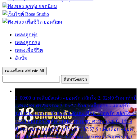
เพลงลูกทุ่ง
เพลงลูกกรุง
เพลงเพื่อชีวิต
อัลบั้ม
เพลงทั้งหมด
Music All
ค้นหา
Search
1. 00:00 สามสิบยังแจ๋ว - ยอดรัก สลักใจ 2. 02:49 รักมาห้าปี
- ศรเพชร ศรสุพรรณ 3. 05:57 รักสาวเสื้อลาย - แสงสุรีย์
รุ่งโรจน์ 4. 09:51 รักสะท้านดินสะเทือน - ยอดรัก สลักใจ 5.
12:23 มอเตอร์ไซค์ทำหล่น - ศรเพชร ศรสุพรรณ 6. 14:49
หิ้วกระเป๋า - แสงสุรีย์ รุ่งโรจน์ 7. 17:57 รักเผื่อเลือก - ยอด
รัก สลักใจ 8. 21:21 น้ำตาไอ้หนุ่ม - ศรเพชร ศรสุพรรณ 9.