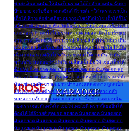
พ่อส่งเงินสามพัน ให้ฉันเรียนราม ได้อีกสักสามพัน ฉันคง
บ๊าย บาย จะไปซื้อกางเกงยีนส์ ลีวายส์มาใส่ เพราะเราเป็น
เด็กใต้ ลีวายส์อย่างเดียว อยากจะโชว์ถึงหิวโซ เด็กใต้ก็ไม่
หวั่น ตกตัวละหลายพัน กัดฟันซื้อมา ให้เด็กเทพเหลียวมอง
และต้องรู้ว่า เด็กใต้ไม่ธรรมดา แต่สุดยอด เดินโยกย้ายเย
ยวน กวนโอ๊ยพอได้ เพราะว่านุ่งลีวายส์ ตัวใหม่ใส่มา เดิน
เข้ามหาลัย จิ๊กโก๊มองหน้า ท่าจะมีปัญหา ไม่พอใจ ได้เป็น
เรื่องแน่นอน แต่ฉันไม่หวั่น เลยแหลงใต้ถามมัน ว่ามัน
พรั่นพรือ มันตอบว่าไม่พรื่อ เปลี่ยนเป็นยิ้มให้ เจอะเด็กใต้
ด้วยกัน ก็เลยรอด สุดยอด สุดยอด สุดยอด มันสุดยอด สุด
ยอด สุดยอด สุดยอด มันสุดยอด แอบหลงรักสาวราม ที่พัก
ห้องเช่า เธอผิวขาวผมยาว ปากแดงแหลงกลาง ถูกสเป็ก
จริงเธอ อยู่ห้องข้างข้าง อยากเข้าไปแหลงกลาง กลัว
ทองแดง กลับจากรามมาเจอ เธอมาซื้อข้าว แต่ก่อนนั้น
สองเรา เจอะกันครั้งใด เธอไม่เคยไยดี คราวนี้เธอยิ้มให้
ต้องให้ใส่ลีวายส์ สุดยอด สุดยอด มันสุดยอด มันสุดยอด
มันสุดยอด มันสุดยอด มันสุดยอด มันสุดยอด มันสุดยอด
มันสุดยอด มันสุดยอด มันสุดยอด มันสุดยอด มันสุดยอด