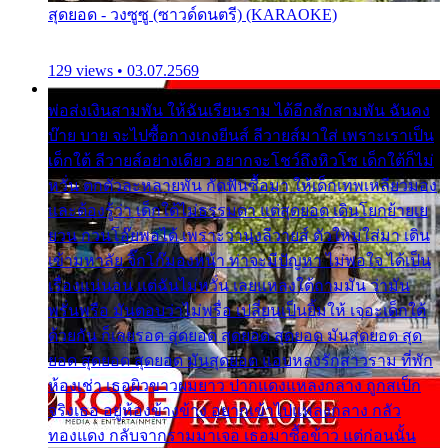
สุดยอด - วงซูซู (ซาวด์ดนตรี) (KARAOKE)
129 views • 03.07.2569
พ่อส่งเงินสามพัน ให้ฉันเรียนราม ได้อีกสักสามพัน ฉันคง
บ๊าย บาย จะไปซื้อกางเกงยีนส์ ลีวายส์มาใส่ เพราะเราเป็น
เด็กใต้ ลีวายส์อย่างเดียว อยากจะโชว์ถึงหิวโซ เด็กใต้ก็ไม่
หวั่น ตกตัวละหลายพัน กัดฟันซื้อมา ให้เด็กเทพเหลียวมอง
และต้องรู้ว่า เด็กใต้ไม่ธรรมดา แต่สุดยอด เดินโยกย้ายเย
ยวน กวนโอ๊ยพอได้ เพราะว่านุ่งลีวายส์ ตัวใหม่ใส่มา เดิน
เข้ามหาลัย จิ๊กโก๊มองหน้า ท่าจะมีปัญหา ไม่พอใจ ได้เป็น
เรื่องแน่นอน แต่ฉันไม่หวั่น เลยแหลงใต้ถามมัน ว่ามัน
พรั่นพรือ มันตอบว่าไม่พรื่อ เปลี่ยนเป็นยิ้มให้ เจอะเด็กใต้
ด้วยกัน ก็เลยรอด สุดยอด สุดยอด สุดยอด มันสุดยอด สุด
ยอด สุดยอด สุดยอด มันสุดยอด แอบหลงรักสาวราม ที่พัก
ห้องเช่า เธอผิวขาวผมยาว ปากแดงแหลงกลาง ถูกสเป็ก
จริงเธอ อยู่ห้องข้างข้าง อยากเข้าไปแหลงกลาง กลัว
ทองแดง กลับจากรามมาเจอ เธอมาซื้อข้าว แต่ก่อนนั้น