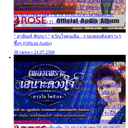
00:45:25 รอหน่อยน้องติ๋ม 15. 00:48:56 เรือล่มในหนอง 16.
00:51:43 บัตรเชิญสีเลือด 17. 00:56:07 อดีตรักโรงทอ 18.
01:00:00 เขมรไล่ควาย 19. 01:02:55 สาวสวนแตง 20.
01:05:51 แอบมอง 21. 01:09:27 พบรักปากน้ำโพ 22.
01:13:06 สายัณห์เมา
" สายัณห์ สัญญา " ขวัญใจคนเดิม - รวมเพลงดังเพราะๆ
ซึ้งๆ (Official Audio)
38 views • 21.07.2569
1. 00:00:00 ทำไมทำฉันได้ 2. 00:03:20 นางฟ้าสลัม 3.
00:06:50 คน 4. 00:10:36 บุญเหลือเกิน 5. 00:13:58 ฝนหยาด
สุดท้าย 6. 00:17:30 ยาใจยาจก 7. 00:20:30 คิดดูให้ดี 8.
00:24:21 ลบรอยแผลรัก 9. 00:27:35 เหมือนใจโดนกรีด 10.
00:30:54 ขบวนการเปาเปียว 11. 00:34:05 คำรำพัน 12.
00:37:20 ปาหนัน 13. 00:40:37 ใจเจ้ากรรม 14. 00:44:15 จูบ
ฉันแล้วจงตายเสีย 15. 00:47:24 ขอสูมาเต๊อะ 16. 00:51:11
คนใจมาร 17. 00:54:50 คืนทรมาน 18. 00:58:25 รักนี้สีดำ
19. 01:01:44 ส่วนเกิน 20. 01:05:42 หยาดน้ำฝนหยดน้ำตา
21. 01:09:13 เหลือเพียงฝัน 22. 01:13:26 เขา 23. 01:16:37