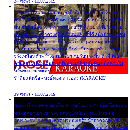
34 views • 10.07.2569
ไม่เคยรักใครแน่หรือ อยากเชื่อถือก็ไม่กล้า ติ๋มใช่คนสวย
ตรึงใจ ติ๋มใช่งามซึ้งตรึงตรา พี่หรือจะมาหมายร่วมชีวี ก็
คนเขาลืออื้อฉาว ว่าสาวๆรุมตอมพี่ ติ๋มอยากรับรักเหมือน
กัน แต่หวั่นจะช้ำดวงฤดี กลัวแฟนของพี่ชี้หน้าด่าทอ ก็คน
ชื่อต๋อยต้อยตุ้มตุ๋ยต่าย พี่ยังลืมได้ง่ายๆเลยหนอ แค่ตัวเรา
สาวบ้านนา แสนจะซอมซ่อ ขืนรักขืนรอคงช้ำสักวัน ถ้า
จริงเหมือนคำพร่ำเฉลย พี่อย่าเฉยรีบมาหมั้น ถ้าพี่สู่ขอ
ตามธรรมเนียม ติ๋มจะเตรียมรับเกลียวสัมพันธ์ ผิดหวังไม่
หวั่นขอยอมได้เคียง
รักติ๋มแน่หรือ - หงษ์ทอง ดาวอุดร (KARAOKE)
39 views • 10.07.2569
บัวทองโศก เพราะเป็นโรครักรุม ในอกกลัดกลุ้ม โดนแฟน
หนุ่มหลอกเอา เขารวย และรูปหล่อ มาพะเน้าพะนอ
ออเซาะจนใจเบา สงสาร บัวทองเศร้า น้ำตาคลอเบ้า เฝ้า
อาลัย หนุ่มรูปหล่อหนีไกล หัวใจบัวทองระรวย บัวทองโศก