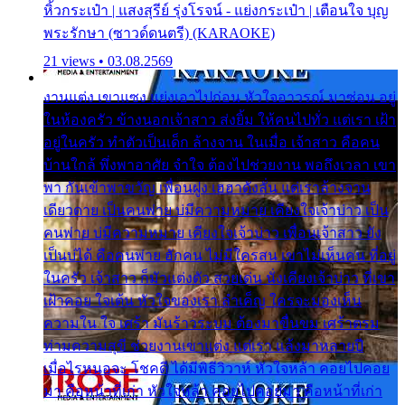
หิ้วกระเป๋า | แสงสุรีย์ รุ่งโรจน์ - แย่งกระเป๋า | เตือนใจ บุญ
พระรักษา (ซาวด์ดนตรี) (KARAOKE)
21 views • 03.08.2569
งานแต่ง เขาแซง แย่งเอาไปก่อน หัวใจอาวรณ์ มาซ่อน อยู่
ในห้องครัว ข้างนอกเจ้าสาว ส่งยิ้ม ให้คนไปทั่ว แต่เรา เฝ้า
อยู่ในครัว ทำตัวเป็นเด็ก ล้างจาน ในเมื่อ เจ้าสาว คือคน
บ้านใกล้ พึ่งพาอาศัย จำใจ ต้องไปช่วยงาน พอถึงเวลา เขา
พา กันเข้าพาขวัญ เพื่อนฝูง เฮฮาดังลั่น แต่เราล้างจาน
เดียวดาย เป็นคนพ่าย บ่มีความหมาย เคียงใจเจ้าบ่าว เป็น
คนพ่าย บ่มีความหมาย เคียงใจเจ้าบ่าว เพื่อนเจ้าสาว ยัง
เป็นบ่ได้ คือคนพ่าย ฮักคน ไม่มีใครสน เขาไม่เห็นคน ที่อยู่
ในครัว เจ้าสาว ก็มัวแต่งตัว สวยเด่น นั่งเคียงเจ้าบ่าว ที่เขา
เฝ้าคอย ใจเต้น หัวใจของเรา ลำเค็ญ ใครจะมองเห็น
ความใน ใจ เศร้า มันร้าวระบม ต้องมาขื่นขม เศร้าตรม
ท่ามความสุขี ช่วยงานเขาแต่ง แต่เรา แล้งมาหลายปี
เมื่อไรหนอจะ โชคดี ได้มีพิธีวิวาห์ หัวใจหล้า คอยไปคอย
มา คือหน้าที่เก่า หัวใจหล้า คอยไปคอยมา คือหน้าที่เก่า