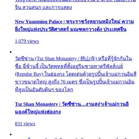
จีน สวนสนุก และการแสดง
New Yuanming Palace | พระราชวังหยวนหมิงใหม่ ความ
ยิ่งใหญ่แห่งประวัติศาสตร์ มณฑลกวางตุ้ง ประเทศจีน
1,079 views
วัดซีซ่าน (Tsz Shan Monastery / 慈山寺) หรือที่รู้จักกันใน
ชื่อ ฉี่ซ้านจี๋ เป็นวัดพุทธที่ตั้งอยู่ริมชายหาดรีพัลส์เบย์
(Repulse Bay) ในฮ่องกง โดดเด่นด้วยรูปปั้นเจ้าแม่กวนอิมสี
ขาวขนาดใหญ่ สูงถึง 76 เมตร ซึ่งเป็นรูปปั้นเจ้าแม่กวนอิม
ที่สูงเป็นอันดับต้นๆ ของโลก
Tsz Shan Monastery | วัดซีซ่าน…งามสง่าเจ้าแม่กวนอิ
มองค์ใหญ่แห่งฮ่องกง
831 views