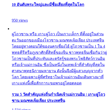
10 อันดับพระใหญ่และมีชื่อเสียงที่สุดในโลก
950 views
ผู่โถวซาน หรือ เกาะผู่โถว เป็นเกาะเล็กๆ ที่ตั้งอยู่ในส่วน
ตะวันออกของเมืองโจวซาน มณฑลเจ้อเจียง ประเทศจีน
โดยอยู่ทางตอนใต้ของนครเซี่ยงไฮ้ ผู่โถวซานเป็น 1 ใน 4
พุทธคีรีหรือภูเขาศักดิ์สิทธิ์ของจีน ชาวพุทธจีนเชื่อกันว่าผู่
โถวซานเป็นที่ประทับและตรัสรู้ของพระโพธิสัตว์กวนอิม
หรือเจ้าแม่กวนอิม ซึ่งเป็นหนึ่งในเทพเจ้าที่สำคัญที่สุดใน
ศาสนาพุทธนิกายมหายาน ดังนั้นจึงมีผู้แสวงบุญจากทั่ว
โลก โดยเฉพาะผู้ที่ศรัทธาในเจ้าแม่กวนอิมเดินทางมาที่
เกาะแห่งนี้เพื่อสักการะขอพรอยู่โดยตลอด
รวม 5 วัดสำคัญแห่งถิ่นกำเนิดเจ้าแม่กวนอิม | เกาะผู่โถว
ซาน มณฑลเจ้อเจียง ประเทศจีน
1,534 views