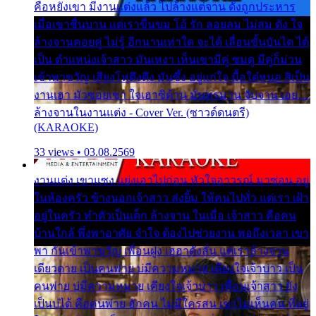
คือหยังเขา มีงานแต่งแล้ว ไปล้างแต่จาน ดั่งถูกประหาร
เมื่อเขาชื่นบาน แต่เราขื่นขม โอ้ รัก ลอยลม ไม่สม ดัง ใจ
ล้างจานคอยคู่ ไม่รู้ อีกนานเท่าใด จะได้ เลื่อนขั้นบันได ได้
เป็น ตำแหน่งเจ้าสาว มันเหงา เห็นเขามีคู่ ซมดู มีคู่ก็ม่วน
เข้าพาขวัญ เสียงโห่ตึงตึง มันซึ้ง อยู่แก่ใจ มื้อใด๋หนอ สิเป็น
งานเฮา มัวซอยเขา ใจเฮาซิด้าน มันทรมาน จับจาน เอย…
ล้างจานในงานแต่ง - Cover Ver. (ซาวด์ดนตรี)
(KARAOKE)
33 views • 03.08.2569
งานแต่ง เขาแซง แย่งเอาไปก่อน หัวใจอาวรณ์ มาซ่อน อยู่
ในห้องครัว ข้างนอกเจ้าสาว ส่งยิ้ม ให้คนไปทั่ว แต่เรา เฝ้า
อยู่ในครัว ทำตัวเป็นเด็ก ล้างจาน ในเมื่อ เจ้าสาว คือคน
บ้านใกล้ พึ่งพาอาศัย จำใจ ต้องไปช่วยงาน พอถึงเวลา เขา
พา กันเข้าพาขวัญ เพื่อนฝูง เฮฮาดังลั่น แต่เราล้างจาน
เดียวดาย เป็นคนพ่าย บ่มีความหมาย เคียงใจเจ้าบ่าว เป็น
คนพ่าย บ่มีความหมาย เคียงใจเจ้าบ่าว เพื่อนเจ้าสาว ยัง
เป็นบ่ได้ คือคนพ่าย ฮักคน ไม่มีใครสน เขาไม่เห็นคน ที่อยู่