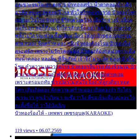
ออเซาะจนใจเบา สงสาร บัวทองเศร้า น้ำตาคลอเบ้า เฝ้า
อาลัย หนุ่มรูปหล่อหนีไกล หัวใจบัวทองระรวย บัวทองโศก
เพราะเป็นโรครักจาง ชีวิตเคว้งคว้าง เมื่อรักห่างร้างไกล
แม่ก็บอก พ่อก็สั่งจะรักใครสักครั้ง อย่าไปหวังความรวย
พลั้งไปใครจะช่วย ซื้อเปลมาไกว ให้ลูกบัวทอง เวรกรรม
ตามสนอง จึงเศร้าหมอง กลีบบัวทองต้องโรย บัวทองไม่
ตระหนัก เพราะไม่รักโคลนตม บัวทองท้องกลม เพราะลืม
ตมน้ำคลอง หลงลิ้น ที่สิ้นสัตย์ เจ้าจึงไม่ระมัด หลงกลิ่นลิ้น
โชย คำหวาน เขาวาดโรย บัวทองกลีบโรย ต้องร้อนรุม บัว
มาบานก่อนตูม ดุจไฟสุมร้อนรุมอุรา บัวทองผ่ายผอม
เพราะตรอมฤทัย ข้าวปลาไม่สนใจ ร้องไห้ลูกเดียว หยุด
โศก เสียเถิดทอง พักความเศร้าหมอง เถิดทองจ๋า ถึงใคร
เขาจะว่า ลูกเจ้าเกิดมา จะชื่อว่าไง พี่ขอเป็นเพื่อนปลอบใจ
จะตั้งชื่อให้ ว่าไอ้บังเอิญ
บัวทองร้องไห้ - เทพพร เพชรอุบล(KARAOKE)
119 views • 06.07.2569