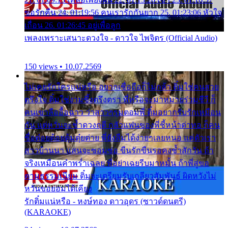
ขอรักคืน 24. 01:19:56 คนเรารักกันยาก 25. 01:23:06 หัวใจ
เถื่อน 26. 01:26:45 อยู่เพื่อลูก
เพลงเพราะเสนาะดวงใจ - ดาวใจ ไพจิตร (Official Audio)
150 views • 10.07.2569
ไม่เคยรักใครแน่หรือ อยากเชื่อถือก็ไม่กล้า ติ๋มใช่คนสวย
ตรึงใจ ติ๋มใช่งามซึ้งตรึงตรา พี่หรือจะมาหมายร่วมชีวี ก็
คนเขาลืออื้อฉาว ว่าสาวๆรุมตอมพี่ ติ๋มอยากรับรักเหมือน
กัน แต่หวั่นจะช้ำดวงฤดี กลัวแฟนของพี่ชี้หน้าด่าทอ ก็คน
ชื่อต๋อยต้อยตุ้มตุ๋ยต่าย พี่ยังลืมได้ง่ายๆเลยหนอ แค่ตัวเรา
สาวบ้านนา แสนจะซอมซ่อ ขืนรักขืนรอคงช้ำสักวัน ถ้า
จริงเหมือนคำพร่ำเฉลย พี่อย่าเฉยรีบมาหมั้น ถ้าพี่สู่ขอ
ตามธรรมเนียม ติ๋มจะเตรียมรับเกลียวสัมพันธ์ ผิดหวังไม่
หวั่นขอยอมได้เคียง
รักติ๋มแน่หรือ - หงษ์ทอง ดาวอุดร (ซาวด์ดนตรี)
(KARAOKE)