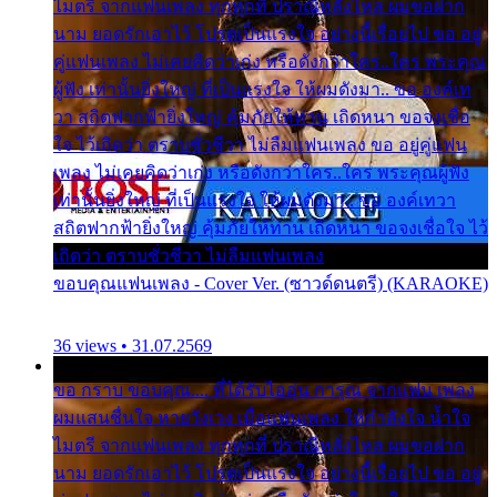
ไมตรี จากแฟนเพลง ทุกทุกที่ ปราณีหลั่งไหล ผมขอฝาก
นาม ยอดรักเอาไว้ โปรดเป็นแรงใจ อย่างนี้เรื่อยไป ขอ อยู่
คู่แฟนเพลง ไม่เคยคิดว่าเก่ง หรือดังกว่าใคร..ใคร พระคุณ
ผู้ฟัง เท่านั้นยิ่งใหญ่ ที่เป็นแรงใจ ให้ผมดังมา.. ขอ องค์เท
วา สถิตฟากฟ้ายิ่งใหญ่ คุ้มภัยให้ท่าน เถิดหนา ขอจงเชื่อ
ใจ ไว้เถิดว่า ตราบชั่วชีวา ไม่ลืมแฟนเพลง ขอ อยู่คู่แฟน
เพลง ไม่เคยคิดว่าเก่ง หรือดังกว่าใคร..ใคร พระคุณผู้ฟัง
เท่านั้นยิ่งใหญ่ ที่เป็นแรงใจ ให้ผมดังมา.. ขอ องค์เทวา
สถิตฟากฟ้ายิ่งใหญ่ คุ้มภัยให้ท่าน เถิดหนา ขอจงเชื่อใจ ไว้
เถิดว่า ตราบชั่วชีวา ไม่ลืมแฟนเพลง
ขอบคุณแฟนเพลง - Cover Ver. (ซาวด์ดนตรี) (KARAOKE)
36 views • 31.07.2569
ขอ กราบ ขอบคุณ.... ที่ได้รับไออุ่น การุณ จากแฟน เพลง
ผมแสนชื่นใจ หายวังเวง เมื่อแฟนเพลง ให้กำลังใจ น้ำใจ
ไมตรี จากแฟนเพลง ทุกทุกที่ ปราณีหลั่งไหล ผมขอฝาก
นาม ยอดรักเอาไว้ โปรดเป็นแรงใจ อย่างนี้เรื่อยไป ขอ อยู่