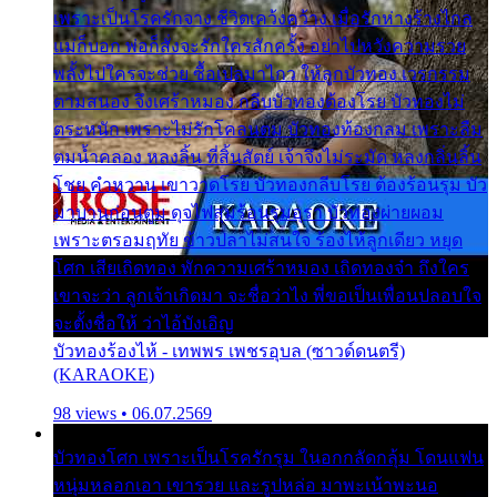
เพราะเป็นโรครักจาง ชีวิตเคว้งคว้าง เมื่อรักห่างร้างไกล
แม่ก็บอก พ่อก็สั่งจะรักใครสักครั้ง อย่าไปหวังความรวย
พลั้งไปใครจะช่วย ซื้อเปลมาไกว ให้ลูกบัวทอง เวรกรรม
ตามสนอง จึงเศร้าหมอง กลีบบัวทองต้องโรย บัวทองไม่
ตระหนัก เพราะไม่รักโคลนตม บัวทองท้องกลม เพราะลืม
ตมน้ำคลอง หลงลิ้น ที่สิ้นสัตย์ เจ้าจึงไม่ระมัด หลงกลิ่นลิ้น
โชย คำหวาน เขาวาดโรย บัวทองกลีบโรย ต้องร้อนรุม บัว
มาบานก่อนตูม ดุจไฟสุมร้อนรุมอุรา บัวทองผ่ายผอม
เพราะตรอมฤทัย ข้าวปลาไม่สนใจ ร้องไห้ลูกเดียว หยุด
โศก เสียเถิดทอง พักความเศร้าหมอง เถิดทองจ๋า ถึงใคร
เขาจะว่า ลูกเจ้าเกิดมา จะชื่อว่าไง พี่ขอเป็นเพื่อนปลอบใจ
จะตั้งชื่อให้ ว่าไอ้บังเอิญ
บัวทองร้องไห้ - เทพพร เพชรอุบล (ซาวด์ดนตรี)
(KARAOKE)
98 views • 06.07.2569
บัวทองโศก เพราะเป็นโรครักรุม ในอกกลัดกลุ้ม โดนแฟน
หนุ่มหลอกเอา เขารวย และรูปหล่อ มาพะเน้าพะนอ