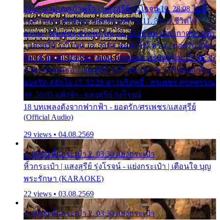
24:27 สามเณรกำพร้า - แสงสุรีย์ รุ่งโรจน์ 10. 28:08 ไม่มี
เวลาไปหาเมียน้อย - ยอดรัก สลักใจ 11. 31:29 ชีวิตไอ้
ธรรม - ศรเพชร ศรสุพรรณ 12. 35:26 ทหารอากาศขาดรัก
- แสงสุรีย์ รุ่งโรจน์ 13. 39:01 คนหัวใจโทรม - ยอดรัก สลัก
ใจ 14. 42:49 ไอ้หวังตายแน่ - ศรเพชร ศรสุพรรณ 15. 46:35
ธาตุแท้ของเธอ - แสงสุรีย์ รุ่งโรจน์ 16. 49:57 กำนันกำใน -
ยอดรัก สลักใจ 17. 52:29 สาวบริสุทธิ์ - ศรเพชร ศรสุพรรณ
18. 56:05 แต๋วจ๋า - แสงสุรีย์ รุ่งโรจน์
18 บทเพลงดังจากฟากฟ้า - ยอดรัก/ศรเพชร/แสงสุรีย์
(Official Audio)
29 views • 04.08.2569
1. 00:00 หิ้วกระเป๋า 2. 03:30 แย่งกระเป๋า
หิ้วกระเป๋า | แสงสุรีย์ รุ่งโรจน์ - แย่งกระเป๋า | เตือนใจ บุญ
พระรักษา (KARAOKE)
22 views • 03.08.2569
1. 00:00 หิ้วกระเป๋า 2. 03:30 แย่งกระเป๋า