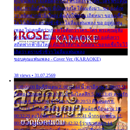
คู่แฟนเพลง ไม่เคยคิดว่าเก่ง หรือดังกว่าใคร..ใคร พระคุณ
ผู้ฟัง เท่านั้นยิ่งใหญ่ ที่เป็นแรงใจ ให้ผมดังมา.. ขอ องค์เท
วา สถิตฟากฟ้ายิ่งใหญ่ คุ้มภัยให้ท่าน เถิดหนา ขอจงเชื่อ
ใจ ไว้เถิดว่า ตราบชั่วชีวา ไม่ลืมแฟนเพลง ขอ อยู่คู่แฟน
เพลง ไม่เคยคิดว่าเก่ง หรือดังกว่าใคร..ใคร พระคุณผู้ฟัง
เท่านั้นยิ่งใหญ่ ที่เป็นแรงใจ ให้ผมดังมา.. ขอ องค์เทวา
สถิตฟากฟ้ายิ่งใหญ่ คุ้มภัยให้ท่าน เถิดหนา ขอจงเชื่อใจ ไว้
เถิดว่า ตราบชั่วชีวา ไม่ลืมแฟนเพลง
ขอบคุณแฟนเพลง - Cover Ver. (KARAOKE)
38 views • 31.07.2569
1. 00:00:00 ยินดีรับเดน 2. 00:03:44 น้ำตาอีสาน 3. 00:07:51
กิ่งทองใบหยก 4. 00:10:35 น้ำนิ่งไหลลึก 5. 00:13:49 ลานรัก
ลานเท 6. 00:17:06 จำใจจาก 7. 00:20:53 คืนฝนตก 8.
00:25:16 น้ำลงเดือนยี่ 9. 00:28:47 โสนน้อยเรือนงาม 10.
00:32:29 ตอไม้ที่ตายแล้ว 11. 00:35:41 น้ำกรดแช่เย็น 12.
00:39:08 อยากฟังซ้ำ 13. 00:42:32 รู้ว่าเขาหลอก 14.