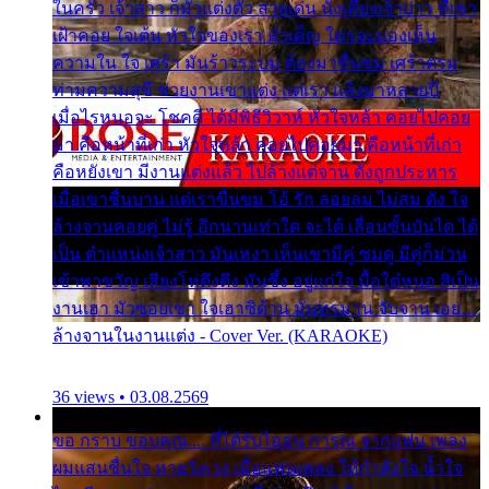
ในครัว เจ้าสาว ก็มัวแต่งตัว สวยเด่น นั่งเคียงเจ้าบ่าว ที่เขา
เฝ้าคอย ใจเต้น หัวใจของเรา ลำเค็ญ ใครจะมองเห็น
ความใน ใจ เศร้า มันร้าวระบม ต้องมาขื่นขม เศร้าตรม
ท่ามความสุขี ช่วยงานเขาแต่ง แต่เรา แล้งมาหลายปี
เมื่อไรหนอจะ โชคดี ได้มีพิธีวิวาห์ หัวใจหล้า คอยไปคอย
มา คือหน้าที่เก่า หัวใจหล้า คอยไปคอยมา คือหน้าที่เก่า
คือหยังเขา มีงานแต่งแล้ว ไปล้างแต่จาน ดั่งถูกประหาร
เมื่อเขาชื่นบาน แต่เราขื่นขม โอ้ รัก ลอยลม ไม่สม ดัง ใจ
ล้างจานคอยคู่ ไม่รู้ อีกนานเท่าใด จะได้ เลื่อนขั้นบันได ได้
เป็น ตำแหน่งเจ้าสาว มันเหงา เห็นเขามีคู่ ซมดู มีคู่ก็ม่วน
เข้าพาขวัญ เสียงโห่ตึงตึง มันซึ้ง อยู่แก่ใจ มื้อใด๋หนอ สิเป็น
งานเฮา มัวซอยเขา ใจเฮาซิด้าน มันทรมาน จับจาน เอย…
ล้างจานในงานแต่ง - Cover Ver. (KARAOKE)
36 views • 03.08.2569
ขอ กราบ ขอบคุณ.... ที่ได้รับไออุ่น การุณ จากแฟน เพลง
ผมแสนชื่นใจ หายวังเวง เมื่อแฟนเพลง ให้กำลังใจ น้ำใจ