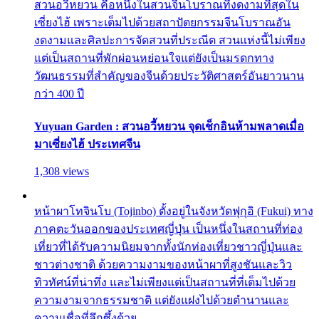
สวนอวี้หยวน คือหนึ่งในสวนจีนโบราณที่งดงามที่สุดใน
เซี่ยงไฮ้ เพราะเต็มไปด้วยสถาปัตยกรรมจีนโบราณอัน
งดงามและศิลปะการจัดสวนที่ประณีต สวนแห่งนี้ไม่เพียง
แต่เป็นสถานที่พักผ่อนหย่อนใจแต่ยังเป็นมรดกทาง
วัฒนธรรมที่สำคัญของจีนด้วยประวัติศาสตร์อันยาวนาน
กว่า 400 ปี
Yuyuan Garden : สวนอวี้หยวน จุดเช็กอินห้ามพลาดเมื่อ
มาเซี่ยงไฮ้ ประเทศจีน
1,308 views
หน้าผาโทจินโบ (Tojinbo) ตั้งอยู่ในจังหวัดฟุกุอิ (Fukui) ทาง
ภาคตะวันออกของประเทศญี่ปุ่น เป็นหนึ่งในสถานที่ท่อง
เที่ยวที่ได้รับความนิยมจากทั้งนักท่องเที่ยวชาวญี่ปุ่นและ
ชาวต่างชาติ ด้วยความงามของหน้าผาที่สูงชันและวิว
ทิวทัศน์ที่น่าทึ่ง และไม่เพียงแต่เป็นสถานที่ที่เต็มไปด้วย
ความงามจากธรรมชาติ แต่ยังแฝงไปด้วยตำนานและ
ความเชื่อที่ลึกซึ้งด้วย