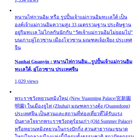
หนานไห่กวนอิม หรือ รูปปั้นเจ้าแม่กวนอิมทะเลใต้ เป็น
องค์เจ้าแม่กวนอิมความสูง 33 เมตรรวมฐาน ประดิษฐาน
อยู่ริมทะเล ไม่ไกลกันนักกับ “วัดเจ้าแม่กวนอิมไม่ยอมไป”
บนเกาะผู่โถวซาน เมืองโจวซาน มณฑลเจ้อเจียง ประเทศ
จีน
Nanhai Guanyin : หนานไห่กวนอิม...รูปปั้นเจ้าแม่กวนอิม
ทะเลใต้, ผู่โถวซาน ประเทศจีน
1,029 views
พระราชวังหยวนหมิงใหม่ (New Yuanming Palace/宮新園
明園) ในเมืองจูไห่ (Zhuhai) มณฑลกวางตุ้ง (Quangdong)
ประเทศจีน เป็นสวนและสถานที่ท่องเที่ยวที่ได้รับแรง
บันดาลใจจากพระราชวังฤดูร้อนเก่า (Old Summer Palace)
หรือหยวนหมิงหยวนในกรุงปักกิ่ง สวนสาธารณะขนาด
ใหญ่ใจกลางเมืองแห่งนี้มีครบทั้งธรรมชาติ สถาปัตยกรรม