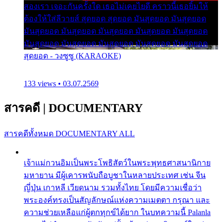
สองเรา เจอะกันครั้งใด เธอไม่เคยไยดี คราวนี้เธอยิ้มให้
ต้องให้ใส่ลีวายส์ สุดยอด สุดยอด มันสุดยอด มันสุดยอด
มันสุดยอด มันสุดยอด มันสุดยอด มันสุดยอด มันสุดยอด
มันสุดยอด มันสุดยอด มันสุดยอด มันสุดยอด มันสุดยอด
สุดยอด - วงซูซู (KARAOKE)
133 views • 03.07.2569
สารคดี
|
DOCUMENTARY
สารคดีทั้งหมด
DOCUMENTARY ALL
เจ้าแม่กวนอิมเป็นพระโพธิสัตว์ในพระพุทธศาสนานิกาย
มหายาน มีผู้เคารพนับถือบูชาในหลายประเทศ เช่น จีน
ญี่ปุ่น เกาหลี เวียดนาม รวมทั้งไทย โดยมีความเชื่อว่า
พระองค์ทรงเป็นสัญลักษณ์แห่งความเมตตา กรุณา และ
ความช่วยเหลือแก่ผู้ตกทุกข์ได้ยาก ในบทความนี้ Palanla