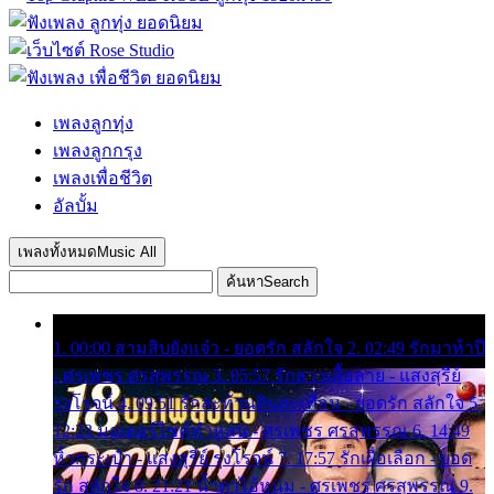
เพลงลูกทุ่ง
เพลงลูกกรุง
เพลงเพื่อชีวิต
อัลบั้ม
เพลงทั้งหมด
Music All
ค้นหา
Search
1. 00:00 สามสิบยังแจ๋ว - ยอดรัก สลักใจ 2. 02:49 รักมาห้าปี
- ศรเพชร ศรสุพรรณ 3. 05:57 รักสาวเสื้อลาย - แสงสุรีย์
รุ่งโรจน์ 4. 09:51 รักสะท้านดินสะเทือน - ยอดรัก สลักใจ 5.
12:23 มอเตอร์ไซค์ทำหล่น - ศรเพชร ศรสุพรรณ 6. 14:49
หิ้วกระเป๋า - แสงสุรีย์ รุ่งโรจน์ 7. 17:57 รักเผื่อเลือก - ยอด
รัก สลักใจ 8. 21:21 น้ำตาไอ้หนุ่ม - ศรเพชร ศรสุพรรณ 9.