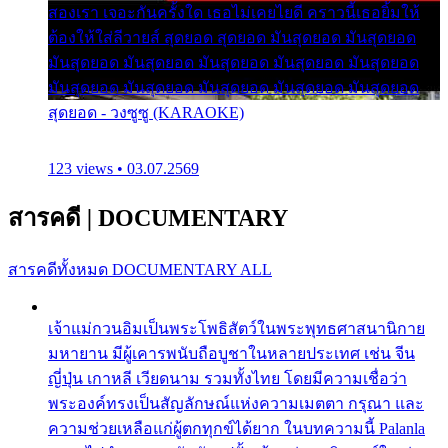
สองเรา เจอะกันครั้งใด เธอไม่เคยไยดี คราวนี้เธอยิ้มให้
ต้องให้ใส่ลีวายส์ สุดยอด สุดยอด มันสุดยอด มันสุดยอด
มันสุดยอด มันสุดยอด มันสุดยอด มันสุดยอด มันสุดยอด
มันสุดยอด มันสุดยอด มันสุดยอด มันสุดยอด มันสุดยอด
สุดยอด - วงซูซู (KARAOKE)
123 views • 03.07.2569
สารคดี
|
DOCUMENTARY
สารคดีทั้งหมด
DOCUMENTARY ALL
เจ้าแม่กวนอิมเป็นพระโพธิสัตว์ในพระพุทธศาสนานิกาย
มหายาน มีผู้เคารพนับถือบูชาในหลายประเทศ เช่น จีน
ญี่ปุ่น เกาหลี เวียดนาม รวมทั้งไทย โดยมีความเชื่อว่า
พระองค์ทรงเป็นสัญลักษณ์แห่งความเมตตา กรุณา และ
ความช่วยเหลือแก่ผู้ตกทุกข์ได้ยาก ในบทความนี้ Palanla