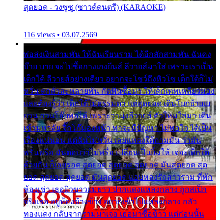
สุดยอด - วงซูซู (ซาวด์ดนตรี) (KARAOKE)
116 views • 03.07.2569
พ่อส่งเงินสามพัน ให้ฉันเรียนราม ได้อีกสักสามพัน ฉันคง
บ๊าย บาย จะไปซื้อกางเกงยีนส์ ลีวายส์มาใส่ เพราะเราเป็น
เด็กใต้ ลีวายส์อย่างเดียว อยากจะโชว์ถึงหิวโซ เด็กใต้ก็ไม่
หวั่น ตกตัวละหลายพัน กัดฟันซื้อมา ให้เด็กเทพเหลียวมอง
และต้องรู้ว่า เด็กใต้ไม่ธรรมดา แต่สุดยอด เดินโยกย้ายเย
ยวน กวนโอ๊ยพอได้ เพราะว่านุ่งลีวายส์ ตัวใหม่ใส่มา เดิน
เข้ามหาลัย จิ๊กโก๊มองหน้า ท่าจะมีปัญหา ไม่พอใจ ได้เป็น
เรื่องแน่นอน แต่ฉันไม่หวั่น เลยแหลงใต้ถามมัน ว่ามัน
พรั่นพรือ มันตอบว่าไม่พรื่อ เปลี่ยนเป็นยิ้มให้ เจอะเด็กใต้
ด้วยกัน ก็เลยรอด สุดยอด สุดยอด สุดยอด มันสุดยอด สุด
ยอด สุดยอด สุดยอด มันสุดยอด แอบหลงรักสาวราม ที่พัก
ห้องเช่า เธอผิวขาวผมยาว ปากแดงแหลงกลาง ถูกสเป็ก
จริงเธอ อยู่ห้องข้างข้าง อยากเข้าไปแหลงกลาง กลัว
ทองแดง กลับจากรามมาเจอ เธอมาซื้อข้าว แต่ก่อนนั้น