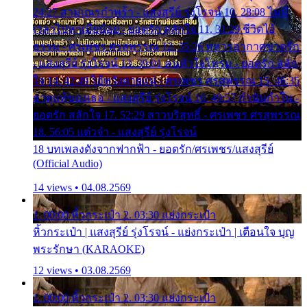
24:27 สามเณรกำพร้า - แสงสุรีย์ รุ่งโรจน์ 10. 28:08 ไม่มี
เวลาไปหาเมียน้อย - ยอดรัก สลักใจ 11. 31:29 ชีวิตไอ้
ธรรม - ศรเพชร ศรสุพรรณ 12. 35:26 ทหารอากาศขาดรัก
- แสงสุรีย์ รุ่งโรจน์ 13. 39:01 คนหัวใจโทรม - ยอดรัก สลัก
ใจ 14. 42:49 ไอ้หวังตายแน่ - ศรเพชร ศรสุพรรณ 15. 46:35
ธาตุแท้ของเธอ - แสงสุรีย์ รุ่งโรจน์ 16. 49:57 กำนันกำใน -
ยอดรัก สลักใจ 17. 52:29 สาวบริสุทธิ์ - ศรเพชร ศรสุพรรณ
18. 56:05 แต๋วจ๋า - แสงสุรีย์ รุ่งโรจน์
18 บทเพลงดังจากฟากฟ้า - ยอดรัก/ศรเพชร/แสงสุรีย์
(Official Audio)
14 views • 04.08.2569
1. 00:00 หิ้วกระเป๋า 2. 03:30 แย่งกระเป๋า
หิ้วกระเป๋า | แสงสุรีย์ รุ่งโรจน์ - แย่งกระเป๋า | เตือนใจ บุญ
พระรักษา (KARAOKE)
12 views • 03.08.2569
1. 00:00 หิ้วกระเป๋า 2. 03:30 แย่งกระเป๋า