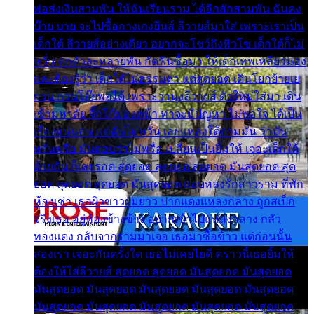
พ่อส่งเงินสามพัน ให้ฉันเรียนราม ได้อีกสักสามพัน ฉันคง
บ๊าย บาย จะไปซื้อกางเกงยีนส์ ลีวายส์มาใส่ เพราะเราเป็น
เด็กใต้ ลีวายส์อย่างเดียว อยากจะโชว์ถึงหิวโซ เด็กใต้ก็ไม่
หวั่น ตกตัวละหลายพัน กัดฟันซื้อมา ให้เด็กเทพเหลียวมอง
และต้องรู้ว่า เด็กใต้ไม่ธรรมดา แต่สุดยอด เดินโยกย้ายเย
ยวน กวนโอ๊ยพอได้ เพราะว่านุ่งลีวายส์ ตัวใหม่ใส่มา เดิน
เข้ามหาลัย จิ๊กโก๊มองหน้า ท่าจะมีปัญหา ไม่พอใจ ได้เป็น
เรื่องแน่นอน แต่ฉันไม่หวั่น เลยแหลงใต้ถามมัน ว่ามัน
พรั่นพรือ มันตอบว่าไม่พรื่อ เปลี่ยนเป็นยิ้มให้ เจอะเด็กใต้
ด้วยกัน ก็เลยรอด สุดยอด สุดยอด สุดยอด มันสุดยอด สุด
ยอด สุดยอด สุดยอด มันสุดยอด แอบหลงรักสาวราม ที่พัก
ห้องเช่า เธอผิวขาวผมยาว ปากแดงแหลงกลาง ถูกสเป็ก
จริงเธอ อยู่ห้องข้างข้าง อยากเข้าไปแหลงกลาง กลัว
ทองแดง กลับจากรามมาเจอ เธอมาซื้อข้าว แต่ก่อนนั้น
สองเรา เจอะกันครั้งใด เธอไม่เคยไยดี คราวนี้เธอยิ้มให้
ต้องให้ใส่ลีวายส์ สุดยอด สุดยอด มันสุดยอด มันสุดยอด
มันสุดยอด มันสุดยอด มันสุดยอด มันสุดยอด มันสุดยอด
มันสุดยอด มันสุดยอด มันสุดยอด มันสุดยอด มันสุดยอด