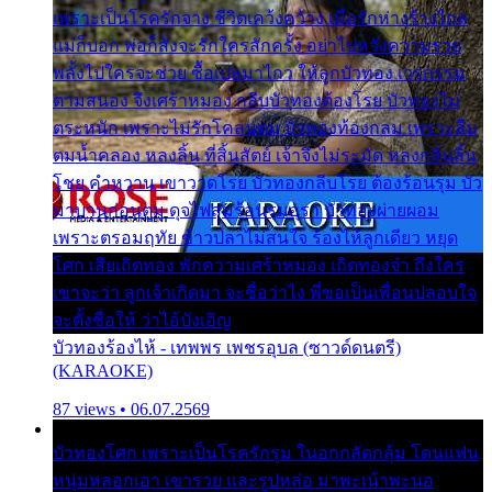
เพราะเป็นโรครักจาง ชีวิตเคว้งคว้าง เมื่อรักห่างร้างไกล
แม่ก็บอก พ่อก็สั่งจะรักใครสักครั้ง อย่าไปหวังความรวย
พลั้งไปใครจะช่วย ซื้อเปลมาไกว ให้ลูกบัวทอง เวรกรรม
ตามสนอง จึงเศร้าหมอง กลีบบัวทองต้องโรย บัวทองไม่
ตระหนัก เพราะไม่รักโคลนตม บัวทองท้องกลม เพราะลืม
ตมน้ำคลอง หลงลิ้น ที่สิ้นสัตย์ เจ้าจึงไม่ระมัด หลงกลิ่นลิ้น
โชย คำหวาน เขาวาดโรย บัวทองกลีบโรย ต้องร้อนรุม บัว
มาบานก่อนตูม ดุจไฟสุมร้อนรุมอุรา บัวทองผ่ายผอม
เพราะตรอมฤทัย ข้าวปลาไม่สนใจ ร้องไห้ลูกเดียว หยุด
โศก เสียเถิดทอง พักความเศร้าหมอง เถิดทองจ๋า ถึงใคร
เขาจะว่า ลูกเจ้าเกิดมา จะชื่อว่าไง พี่ขอเป็นเพื่อนปลอบใจ
จะตั้งชื่อให้ ว่าไอ้บังเอิญ
บัวทองร้องไห้ - เทพพร เพชรอุบล (ซาวด์ดนตรี)
(KARAOKE)
87 views • 06.07.2569
บัวทองโศก เพราะเป็นโรครักรุม ในอกกลัดกลุ้ม โดนแฟน
หนุ่มหลอกเอา เขารวย และรูปหล่อ มาพะเน้าพะนอ