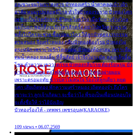
ออเซาะจนใจเบา สงสาร บัวทองเศร้า น้ำตาคลอเบ้า เฝ้า
อาลัย หนุ่มรูปหล่อหนีไกล หัวใจบัวทองระรวย บัวทองโศก
เพราะเป็นโรครักจาง ชีวิตเคว้งคว้าง เมื่อรักห่างร้างไกล
แม่ก็บอก พ่อก็สั่งจะรักใครสักครั้ง อย่าไปหวังความรวย
พลั้งไปใครจะช่วย ซื้อเปลมาไกว ให้ลูกบัวทอง เวรกรรม
ตามสนอง จึงเศร้าหมอง กลีบบัวทองต้องโรย บัวทองไม่
ตระหนัก เพราะไม่รักโคลนตม บัวทองท้องกลม เพราะลืม
ตมน้ำคลอง หลงลิ้น ที่สิ้นสัตย์ เจ้าจึงไม่ระมัด หลงกลิ่นลิ้น
โชย คำหวาน เขาวาดโรย บัวทองกลีบโรย ต้องร้อนรุม บัว
มาบานก่อนตูม ดุจไฟสุมร้อนรุมอุรา บัวทองผ่ายผอม
เพราะตรอมฤทัย ข้าวปลาไม่สนใจ ร้องไห้ลูกเดียว หยุด
โศก เสียเถิดทอง พักความเศร้าหมอง เถิดทองจ๋า ถึงใคร
เขาจะว่า ลูกเจ้าเกิดมา จะชื่อว่าไง พี่ขอเป็นเพื่อนปลอบใจ
จะตั้งชื่อให้ ว่าไอ้บังเอิญ
บัวทองร้องไห้ - เทพพร เพชรอุบล(KARAOKE)
109 views • 06.07.2569