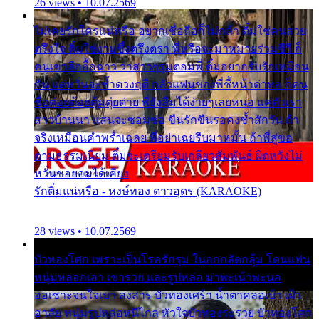
26 views • 10.07.2569
ไม่เคยรักใครแน่หรือ อยากเชื่อถือก็ไม่กล้า ติ๋มใช่คนสวย
ตรึงใจ ติ๋มใช่งามซึ้งตรึงตรา พี่หรือจะมาหมายร่วมชีวี ก็
คนเขาลืออื้อฉาว ว่าสาวๆรุมตอมพี่ ติ๋มอยากรับรักเหมือน
กัน แต่หวั่นจะช้ำดวงฤดี กลัวแฟนของพี่ชี้หน้าด่าทอ ก็คน
ชื่อต๋อยต้อยตุ้มตุ๋ยต่าย พี่ยังลืมได้ง่ายๆเลยหนอ แค่ตัวเรา
สาวบ้านนา แสนจะซอมซ่อ ขืนรักขืนรอคงช้ำสักวัน ถ้า
จริงเหมือนคำพร่ำเฉลย พี่อย่าเฉยรีบมาหมั้น ถ้าพี่สู่ขอ
ตามธรรมเนียม ติ๋มจะเตรียมรับเกลียวสัมพันธ์ ผิดหวังไม่
หวั่นขอยอมได้เคียง
รักติ๋มแน่หรือ - หงษ์ทอง ดาวอุดร (KARAOKE)
28 views • 10.07.2569
บัวทองโศก เพราะเป็นโรครักรุม ในอกกลัดกลุ้ม โดนแฟน
หนุ่มหลอกเอา เขารวย และรูปหล่อ มาพะเน้าพะนอ
ออเซาะจนใจเบา สงสาร บัวทองเศร้า น้ำตาคลอเบ้า เฝ้า
อาลัย หนุ่มรูปหล่อหนีไกล หัวใจบัวทองระรวย บัวทองโศก