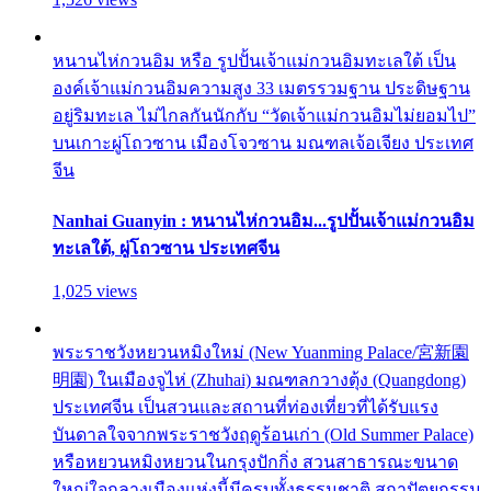
หนานไห่กวนอิม หรือ รูปปั้นเจ้าแม่กวนอิมทะเลใต้ เป็น
องค์เจ้าแม่กวนอิมความสูง 33 เมตรรวมฐาน ประดิษฐาน
อยู่ริมทะเล ไม่ไกลกันนักกับ “วัดเจ้าแม่กวนอิมไม่ยอมไป”
บนเกาะผู่โถวซาน เมืองโจวซาน มณฑลเจ้อเจียง ประเทศ
จีน
Nanhai Guanyin : หนานไห่กวนอิม...รูปปั้นเจ้าแม่กวนอิม
ทะเลใต้, ผู่โถวซาน ประเทศจีน
1,025 views
พระราชวังหยวนหมิงใหม่ (New Yuanming Palace/宮新園
明園) ในเมืองจูไห่ (Zhuhai) มณฑลกวางตุ้ง (Quangdong)
ประเทศจีน เป็นสวนและสถานที่ท่องเที่ยวที่ได้รับแรง
บันดาลใจจากพระราชวังฤดูร้อนเก่า (Old Summer Palace)
หรือหยวนหมิงหยวนในกรุงปักกิ่ง สวนสาธารณะขนาด
ใหญ่ใจกลางเมืองแห่งนี้มีครบทั้งธรรมชาติ สถาปัตยกรรม