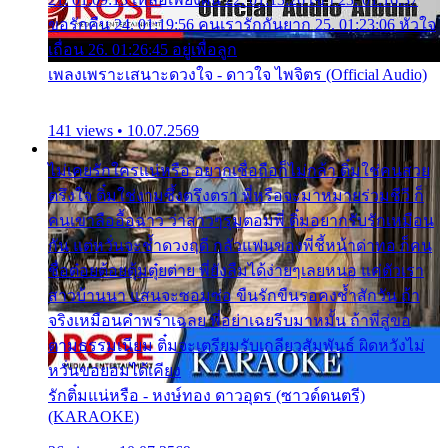
ขอรักคืน 24. 01:19:56 คนเรารักกันยาก 25. 01:23:06 หัวใจ
เถื่อน 26. 01:26:45 อยู่เพื่อลูก
เพลงเพราะเสนาะดวงใจ - ดาวใจ ไพจิตร (Official Audio)
141 views • 10.07.2569
ไม่เคยรักใครแน่หรือ อยากเชื่อถือก็ไม่กล้า ติ๋มใช่คนสวย
ตรึงใจ ติ๋มใช่งามซึ้งตรึงตรา พี่หรือจะมาหมายร่วมชีวี ก็
คนเขาลืออื้อฉาว ว่าสาวๆรุมตอมพี่ ติ๋มอยากรับรักเหมือน
กัน แต่หวั่นจะช้ำดวงฤดี กลัวแฟนของพี่ชี้หน้าด่าทอ ก็คน
ชื่อต๋อยต้อยตุ้มตุ๋ยต่าย พี่ยังลืมได้ง่ายๆเลยหนอ แค่ตัวเรา
สาวบ้านนา แสนจะซอมซ่อ ขืนรักขืนรอคงช้ำสักวัน ถ้า
จริงเหมือนคำพร่ำเฉลย พี่อย่าเฉยรีบมาหมั้น ถ้าพี่สู่ขอ
ตามธรรมเนียม ติ๋มจะเตรียมรับเกลียวสัมพันธ์ ผิดหวังไม่
หวั่นขอยอมได้เคียง
รักติ๋มแน่หรือ - หงษ์ทอง ดาวอุดร (ซาวด์ดนตรี)
(KARAOKE)