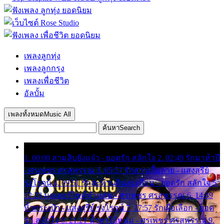
เพลงลูกทุ่ง
เพลงลูกกรุง
เพลงเพื่อชีวิต
อัลบั้ม
เพลงทั้งหมด
Music All
ค้นหา
Search
1. 00:00 สามสิบยังแจ๋ว - ยอดรัก สลักใจ 2. 02:49 รักมาห้าปี
- ศรเพชร ศรสุพรรณ 3. 05:57 รักสาวเสื้อลาย - แสงสุรีย์
รุ่งโรจน์ 4. 09:51 รักสะท้านดินสะเทือน - ยอดรัก สลักใจ 5.
12:23 มอเตอร์ไซค์ทำหล่น - ศรเพชร ศรสุพรรณ 6. 14:49
หิ้วกระเป๋า - แสงสุรีย์ รุ่งโรจน์ 7. 17:57 รักเผื่อเลือก - ยอด
รัก สลักใจ 8. 21:21 น้ำตาไอ้หนุ่ม - ศรเพชร ศรสุพรรณ 9.