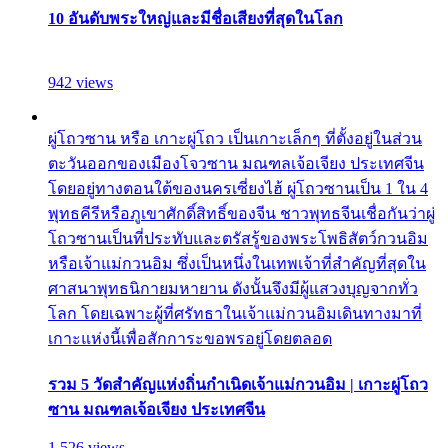
10 อันดับพระใหญ่และมีชื่อเสียงที่สุดในโลก
942 views
ผู่โถวซาน หรือ เกาะผู่โถว เป็นเกาะเล็กๆ ที่ตั้งอยู่ในส่วน
ตะวันออกของเมืองโจวซาน มณฑลเจ้อเจียง ประเทศจีน
โดยอยู่ทางตอนใต้ของนครเซี่ยงไฮ้ ผู่โถวซานเป็น 1 ใน 4
พุทธคีรีหรือภูเขาศักดิ์สิทธิ์ของจีน ชาวพุทธจีนเชื่อกันว่าผู่
โถวซานเป็นที่ประทับและตรัสรู้ของพระโพธิสัตว์กวนอิม
หรือเจ้าแม่กวนอิม ซึ่งเป็นหนึ่งในเทพเจ้าที่สำคัญที่สุดใน
ศาสนาพุทธนิกายมหายาน ดังนั้นจึงมีผู้แสวงบุญจากทั่ว
โลก โดยเฉพาะผู้ที่ศรัทธาในเจ้าแม่กวนอิมเดินทางมาที่
เกาะแห่งนี้เพื่อสักการะขอพรอยู่โดยตลอด
รวม 5 วัดสำคัญแห่งถิ่นกำเนิดเจ้าแม่กวนอิม | เกาะผู่โถว
ซาน มณฑลเจ้อเจียง ประเทศจีน
1,526 views