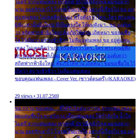
ไมตรี จากแฟนเพลง ทุกทุกที่ ปราณีหลั่งไหล ผมขอฝาก
นาม ยอดรักเอาไว้ โปรดเป็นแรงใจ อย่างนี้เรื่อยไป ขอ อยู่
คู่แฟนเพลง ไม่เคยคิดว่าเก่ง หรือดังกว่าใคร..ใคร พระคุณ
ผู้ฟัง เท่านั้นยิ่งใหญ่ ที่เป็นแรงใจ ให้ผมดังมา.. ขอ องค์เท
วา สถิตฟากฟ้ายิ่งใหญ่ คุ้มภัยให้ท่าน เถิดหนา ขอจงเชื่อ
ใจ ไว้เถิดว่า ตราบชั่วชีวา ไม่ลืมแฟนเพลง ขอ อยู่คู่แฟน
เพลง ไม่เคยคิดว่าเก่ง หรือดังกว่าใคร..ใคร พระคุณผู้ฟัง
เท่านั้นยิ่งใหญ่ ที่เป็นแรงใจ ให้ผมดังมา.. ขอ องค์เทวา
สถิตฟากฟ้ายิ่งใหญ่ คุ้มภัยให้ท่าน เถิดหนา ขอจงเชื่อใจ ไว้
เถิดว่า ตราบชั่วชีวา ไม่ลืมแฟนเพลง
ขอบคุณแฟนเพลง - Cover Ver. (ซาวด์ดนตรี) (KARAOKE)
29 views • 31.07.2569
ขอ กราบ ขอบคุณ.... ที่ได้รับไออุ่น การุณ จากแฟน เพลง
ผมแสนชื่นใจ หายวังเวง เมื่อแฟนเพลง ให้กำลังใจ น้ำใจ
ไมตรี จากแฟนเพลง ทุกทุกที่ ปราณีหลั่งไหล ผมขอฝาก
นาม ยอดรักเอาไว้ โปรดเป็นแรงใจ อย่างนี้เรื่อยไป ขอ อยู่