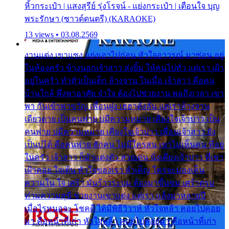
หิ้วกระเป๋า | แสงสุรีย์ รุ่งโรจน์ - แย่งกระเป๋า | เตือนใจ บุญ
พระรักษา (ซาวด์ดนตรี) (KARAOKE)
13 views • 03.08.2569
งานแต่ง เขาแซง แย่งเอาไปก่อน หัวใจอาวรณ์ มาซ่อน อยู่
ในห้องครัว ข้างนอกเจ้าสาว ส่งยิ้ม ให้คนไปทั่ว แต่เรา เฝ้า
อยู่ในครัว ทำตัวเป็นเด็ก ล้างจาน ในเมื่อ เจ้าสาว คือคน
บ้านใกล้ พึ่งพาอาศัย จำใจ ต้องไปช่วยงาน พอถึงเวลา เขา
พา กันเข้าพาขวัญ เพื่อนฝูง เฮฮาดังลั่น แต่เราล้างจาน
เดียวดาย เป็นคนพ่าย บ่มีความหมาย เคียงใจเจ้าบ่าว เป็น
คนพ่าย บ่มีความหมาย เคียงใจเจ้าบ่าว เพื่อนเจ้าสาว ยัง
เป็นบ่ได้ คือคนพ่าย ฮักคน ไม่มีใครสน เขาไม่เห็นคน ที่อยู่
ในครัว เจ้าสาว ก็มัวแต่งตัว สวยเด่น นั่งเคียงเจ้าบ่าว ที่เขา
เฝ้าคอย ใจเต้น หัวใจของเรา ลำเค็ญ ใครจะมองเห็น
ความใน ใจ เศร้า มันร้าวระบม ต้องมาขื่นขม เศร้าตรม
ท่ามความสุขี ช่วยงานเขาแต่ง แต่เรา แล้งมาหลายปี
เมื่อไรหนอจะ โชคดี ได้มีพิธีวิวาห์ หัวใจหล้า คอยไปคอย
มา คือหน้าที่เก่า หัวใจหล้า คอยไปคอยมา คือหน้าที่เก่า