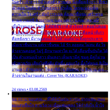
ในครัว เจ้าสาว ก็มัวแต่งตัว สวยเด่น นั่งเคียงเจ้าบ่าว ที่เขา
เฝ้าคอย ใจเต้น หัวใจของเรา ลำเค็ญ ใครจะมองเห็น
ความใน ใจ เศร้า มันร้าวระบม ต้องมาขื่นขม เศร้าตรม
ท่ามความสุขี ช่วยงานเขาแต่ง แต่เรา แล้งมาหลายปี
เมื่อไรหนอจะ โชคดี ได้มีพิธีวิวาห์ หัวใจหล้า คอยไปคอย
มา คือหน้าที่เก่า หัวใจหล้า คอยไปคอยมา คือหน้าที่เก่า
คือหยังเขา มีงานแต่งแล้ว ไปล้างแต่จาน ดั่งถูกประหาร
เมื่อเขาชื่นบาน แต่เราขื่นขม โอ้ รัก ลอยลม ไม่สม ดัง ใจ
ล้างจานคอยคู่ ไม่รู้ อีกนานเท่าใด จะได้ เลื่อนขั้นบันได ได้
เป็น ตำแหน่งเจ้าสาว มันเหงา เห็นเขามีคู่ ซมดู มีคู่ก็ม่วน
เข้าพาขวัญ เสียงโห่ตึงตึง มันซึ้ง อยู่แก่ใจ มื้อใด๋หนอ สิเป็น
งานเฮา มัวซอยเขา ใจเฮาซิด้าน มันทรมาน จับจาน เอย…
ล้างจานในงานแต่ง - Cover Ver. (KARAOKE)
24 views • 03.08.2569
ขอ กราบ ขอบคุณ.... ที่ได้รับไออุ่น การุณ จากแฟน เพลง
ผมแสนชื่นใจ หายวังเวง เมื่อแฟนเพลง ให้กำลังใจ น้ำใจ