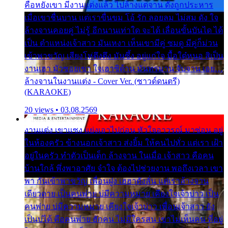
คือหยังเขา มีงานแต่งแล้ว ไปล้างแต่จาน ดั่งถูกประหาร
เมื่อเขาชื่นบาน แต่เราขื่นขม โอ้ รัก ลอยลม ไม่สม ดัง ใจ
ล้างจานคอยคู่ ไม่รู้ อีกนานเท่าใด จะได้ เลื่อนขั้นบันได ได้
เป็น ตำแหน่งเจ้าสาว มันเหงา เห็นเขามีคู่ ซมดู มีคู่ก็ม่วน
เข้าพาขวัญ เสียงโห่ตึงตึง มันซึ้ง อยู่แก่ใจ มื้อใด๋หนอ สิเป็น
งานเฮา มัวซอยเขา ใจเฮาซิด้าน มันทรมาน จับจาน เอย…
ล้างจานในงานแต่ง - Cover Ver. (ซาวด์ดนตรี)
(KARAOKE)
20 views • 03.08.2569
งานแต่ง เขาแซง แย่งเอาไปก่อน หัวใจอาวรณ์ มาซ่อน อยู่
ในห้องครัว ข้างนอกเจ้าสาว ส่งยิ้ม ให้คนไปทั่ว แต่เรา เฝ้า
อยู่ในครัว ทำตัวเป็นเด็ก ล้างจาน ในเมื่อ เจ้าสาว คือคน
บ้านใกล้ พึ่งพาอาศัย จำใจ ต้องไปช่วยงาน พอถึงเวลา เขา
พา กันเข้าพาขวัญ เพื่อนฝูง เฮฮาดังลั่น แต่เราล้างจาน
เดียวดาย เป็นคนพ่าย บ่มีความหมาย เคียงใจเจ้าบ่าว เป็น
คนพ่าย บ่มีความหมาย เคียงใจเจ้าบ่าว เพื่อนเจ้าสาว ยัง
เป็นบ่ได้ คือคนพ่าย ฮักคน ไม่มีใครสน เขาไม่เห็นคน ที่อยู่