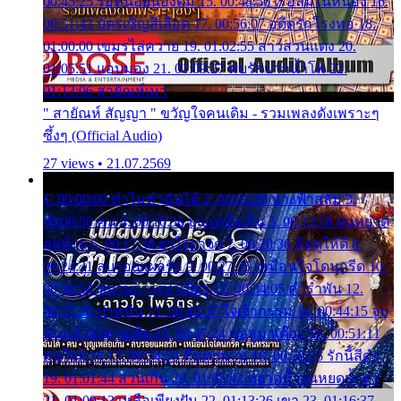
00:45:25 รอหน่อยน้องติ๋ม 15. 00:48:56 เรือล่มในหนอง 16.
00:51:43 บัตรเชิญสีเลือด 17. 00:56:07 อดีตรักโรงทอ 18.
01:00:00 เขมรไล่ควาย 19. 01:02:55 สาวสวนแตง 20.
01:05:51 แอบมอง 21. 01:09:27 พบรักปากน้ำโพ 22.
01:13:06 สายัณห์เมา
" สายัณห์ สัญญา " ขวัญใจคนเดิม - รวมเพลงดังเพราะๆ
ซึ้งๆ (Official Audio)
27 views • 21.07.2569
1. 00:00:00 ทำไมทำฉันได้ 2. 00:03:20 นางฟ้าสลัม 3.
00:06:50 คน 4. 00:10:36 บุญเหลือเกิน 5. 00:13:58 ฝนหยาด
สุดท้าย 6. 00:17:30 ยาใจยาจก 7. 00:20:30 คิดดูให้ดี 8.
00:24:21 ลบรอยแผลรัก 9. 00:27:35 เหมือนใจโดนกรีด 10.
00:30:54 ขบวนการเปาเปียว 11. 00:34:05 คำรำพัน 12.
00:37:20 ปาหนัน 13. 00:40:37 ใจเจ้ากรรม 14. 00:44:15 จูบ
ฉันแล้วจงตายเสีย 15. 00:47:24 ขอสูมาเต๊อะ 16. 00:51:11
คนใจมาร 17. 00:54:50 คืนทรมาน 18. 00:58:25 รักนี้สีดำ
19. 01:01:44 ส่วนเกิน 20. 01:05:42 หยาดน้ำฝนหยดน้ำตา
21. 01:09:13 เหลือเพียงฝัน 22. 01:13:26 เขา 23. 01:16:37