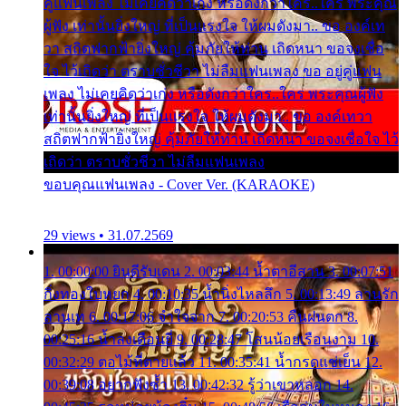
คู่แฟนเพลง ไม่เคยคิดว่าเก่ง หรือดังกว่าใคร..ใคร พระคุณ
ผู้ฟัง เท่านั้นยิ่งใหญ่ ที่เป็นแรงใจ ให้ผมดังมา.. ขอ องค์เท
วา สถิตฟากฟ้ายิ่งใหญ่ คุ้มภัยให้ท่าน เถิดหนา ขอจงเชื่อ
ใจ ไว้เถิดว่า ตราบชั่วชีวา ไม่ลืมแฟนเพลง ขอ อยู่คู่แฟน
เพลง ไม่เคยคิดว่าเก่ง หรือดังกว่าใคร..ใคร พระคุณผู้ฟัง
เท่านั้นยิ่งใหญ่ ที่เป็นแรงใจ ให้ผมดังมา.. ขอ องค์เทวา
สถิตฟากฟ้ายิ่งใหญ่ คุ้มภัยให้ท่าน เถิดหนา ขอจงเชื่อใจ ไว้
เถิดว่า ตราบชั่วชีวา ไม่ลืมแฟนเพลง
ขอบคุณแฟนเพลง - Cover Ver. (KARAOKE)
29 views • 31.07.2569
1. 00:00:00 ยินดีรับเดน 2. 00:03:44 น้ำตาอีสาน 3. 00:07:51
กิ่งทองใบหยก 4. 00:10:35 น้ำนิ่งไหลลึก 5. 00:13:49 ลานรัก
ลานเท 6. 00:17:06 จำใจจาก 7. 00:20:53 คืนฝนตก 8.
00:25:16 น้ำลงเดือนยี่ 9. 00:28:47 โสนน้อยเรือนงาม 10.
00:32:29 ตอไม้ที่ตายแล้ว 11. 00:35:41 น้ำกรดแช่เย็น 12.
00:39:08 อยากฟังซ้ำ 13. 00:42:32 รู้ว่าเขาหลอก 14.