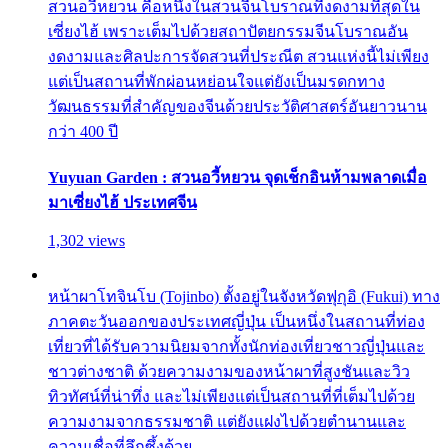
สวนอวี้หยวน คือหนึ่งในสวนจีนโบราณที่งดงามที่สุดใน
เซี่ยงไฮ้ เพราะเต็มไปด้วยสถาปัตยกรรมจีนโบราณอัน
งดงามและศิลปะการจัดสวนที่ประณีต สวนแห่งนี้ไม่เพียง
แต่เป็นสถานที่พักผ่อนหย่อนใจแต่ยังเป็นมรดกทาง
วัฒนธรรมที่สำคัญของจีนด้วยประวัติศาสตร์อันยาวนาน
กว่า 400 ปี
Yuyuan Garden : สวนอวี้หยวน จุดเช็กอินห้ามพลาดเมื่อ
มาเซี่ยงไฮ้ ประเทศจีน
1,302 views
หน้าผาโทจินโบ (Tojinbo) ตั้งอยู่ในจังหวัดฟุกุอิ (Fukui) ทาง
ภาคตะวันออกของประเทศญี่ปุ่น เป็นหนึ่งในสถานที่ท่อง
เที่ยวที่ได้รับความนิยมจากทั้งนักท่องเที่ยวชาวญี่ปุ่นและ
ชาวต่างชาติ ด้วยความงามของหน้าผาที่สูงชันและวิว
ทิวทัศน์ที่น่าทึ่ง และไม่เพียงแต่เป็นสถานที่ที่เต็มไปด้วย
ความงามจากธรรมชาติ แต่ยังแฝงไปด้วยตำนานและ
ความเชื่อที่ลึกซึ้งด้วย