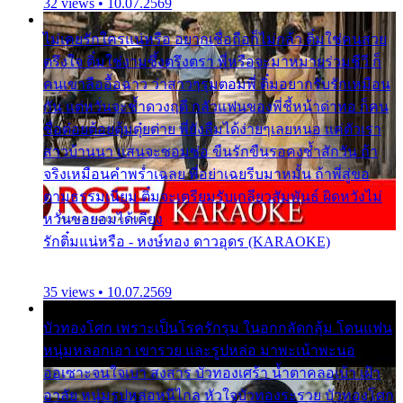
32 views • 10.07.2569
ไม่เคยรักใครแน่หรือ อยากเชื่อถือก็ไม่กล้า ติ๋มใช่คนสวย
ตรึงใจ ติ๋มใช่งามซึ้งตรึงตรา พี่หรือจะมาหมายร่วมชีวี ก็
คนเขาลืออื้อฉาว ว่าสาวๆรุมตอมพี่ ติ๋มอยากรับรักเหมือน
กัน แต่หวั่นจะช้ำดวงฤดี กลัวแฟนของพี่ชี้หน้าด่าทอ ก็คน
ชื่อต๋อยต้อยตุ้มตุ๋ยต่าย พี่ยังลืมได้ง่ายๆเลยหนอ แค่ตัวเรา
สาวบ้านนา แสนจะซอมซ่อ ขืนรักขืนรอคงช้ำสักวัน ถ้า
จริงเหมือนคำพร่ำเฉลย พี่อย่าเฉยรีบมาหมั้น ถ้าพี่สู่ขอ
ตามธรรมเนียม ติ๋มจะเตรียมรับเกลียวสัมพันธ์ ผิดหวังไม่
หวั่นขอยอมได้เคียง
รักติ๋มแน่หรือ - หงษ์ทอง ดาวอุดร (KARAOKE)
35 views • 10.07.2569
บัวทองโศก เพราะเป็นโรครักรุม ในอกกลัดกลุ้ม โดนแฟน
หนุ่มหลอกเอา เขารวย และรูปหล่อ มาพะเน้าพะนอ
ออเซาะจนใจเบา สงสาร บัวทองเศร้า น้ำตาคลอเบ้า เฝ้า
อาลัย หนุ่มรูปหล่อหนีไกล หัวใจบัวทองระรวย บัวทองโศก