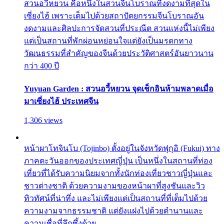
สวนอวี้หยวน คือหนึ่งในสวนจีนโบราณที่งดงามที่สุดใน
เซี่ยงไฮ้ เพราะเต็มไปด้วยสถาปัตยกรรมจีนโบราณอัน
งดงามและศิลปะการจัดสวนที่ประณีต สวนแห่งนี้ไม่เพียง
แต่เป็นสถานที่พักผ่อนหย่อนใจแต่ยังเป็นมรดกทาง
วัฒนธรรมที่สำคัญของจีนด้วยประวัติศาสตร์อันยาวนาน
กว่า 400 ปี
Yuyuan Garden : สวนอวี้หยวน จุดเช็กอินห้ามพลาดเมื่อ
มาเซี่ยงไฮ้ ประเทศจีน
1,306 views
หน้าผาโทจินโบ (Tojinbo) ตั้งอยู่ในจังหวัดฟุกุอิ (Fukui) ทาง
ภาคตะวันออกของประเทศญี่ปุ่น เป็นหนึ่งในสถานที่ท่อง
เที่ยวที่ได้รับความนิยมจากทั้งนักท่องเที่ยวชาวญี่ปุ่นและ
ชาวต่างชาติ ด้วยความงามของหน้าผาที่สูงชันและวิว
ทิวทัศน์ที่น่าทึ่ง และไม่เพียงแต่เป็นสถานที่ที่เต็มไปด้วย
ความงามจากธรรมชาติ แต่ยังแฝงไปด้วยตำนานและ
ความเชื่อที่ลึกซึ้งด้วย