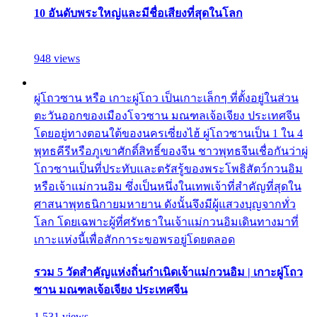
10 อันดับพระใหญ่และมีชื่อเสียงที่สุดในโลก
948 views
ผู่โถวซาน หรือ เกาะผู่โถว เป็นเกาะเล็กๆ ที่ตั้งอยู่ในส่วน
ตะวันออกของเมืองโจวซาน มณฑลเจ้อเจียง ประเทศจีน
โดยอยู่ทางตอนใต้ของนครเซี่ยงไฮ้ ผู่โถวซานเป็น 1 ใน 4
พุทธคีรีหรือภูเขาศักดิ์สิทธิ์ของจีน ชาวพุทธจีนเชื่อกันว่าผู่
โถวซานเป็นที่ประทับและตรัสรู้ของพระโพธิสัตว์กวนอิม
หรือเจ้าแม่กวนอิม ซึ่งเป็นหนึ่งในเทพเจ้าที่สำคัญที่สุดใน
ศาสนาพุทธนิกายมหายาน ดังนั้นจึงมีผู้แสวงบุญจากทั่ว
โลก โดยเฉพาะผู้ที่ศรัทธาในเจ้าแม่กวนอิมเดินทางมาที่
เกาะแห่งนี้เพื่อสักการะขอพรอยู่โดยตลอด
รวม 5 วัดสำคัญแห่งถิ่นกำเนิดเจ้าแม่กวนอิม | เกาะผู่โถว
ซาน มณฑลเจ้อเจียง ประเทศจีน
1,531 views