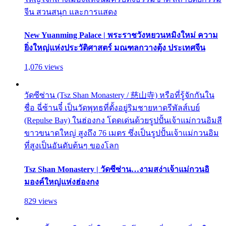
จีน สวนสนุก และการแสดง
New Yuanming Palace | พระราชวังหยวนหมิงใหม่ ความ
ยิ่งใหญ่แห่งประวัติศาสตร์ มณฑลกวางตุ้ง ประเทศจีน
1,076 views
วัดซีซ่าน (Tsz Shan Monastery / 慈山寺) หรือที่รู้จักกันใน
ชื่อ ฉี่ซ้านจี๋ เป็นวัดพุทธที่ตั้งอยู่ริมชายหาดรีพัลส์เบย์
(Repulse Bay) ในฮ่องกง โดดเด่นด้วยรูปปั้นเจ้าแม่กวนอิมสี
ขาวขนาดใหญ่ สูงถึง 76 เมตร ซึ่งเป็นรูปปั้นเจ้าแม่กวนอิม
ที่สูงเป็นอันดับต้นๆ ของโลก
Tsz Shan Monastery | วัดซีซ่าน…งามสง่าเจ้าแม่กวนอิ
มองค์ใหญ่แห่งฮ่องกง
829 views