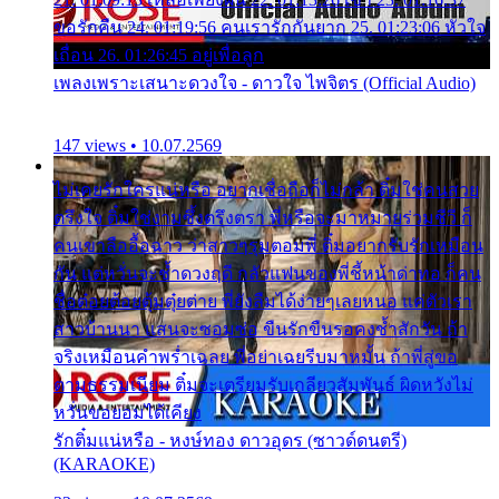
ขอรักคืน 24. 01:19:56 คนเรารักกันยาก 25. 01:23:06 หัวใจ
เถื่อน 26. 01:26:45 อยู่เพื่อลูก
เพลงเพราะเสนาะดวงใจ - ดาวใจ ไพจิตร (Official Audio)
147 views • 10.07.2569
ไม่เคยรักใครแน่หรือ อยากเชื่อถือก็ไม่กล้า ติ๋มใช่คนสวย
ตรึงใจ ติ๋มใช่งามซึ้งตรึงตรา พี่หรือจะมาหมายร่วมชีวี ก็
คนเขาลืออื้อฉาว ว่าสาวๆรุมตอมพี่ ติ๋มอยากรับรักเหมือน
กัน แต่หวั่นจะช้ำดวงฤดี กลัวแฟนของพี่ชี้หน้าด่าทอ ก็คน
ชื่อต๋อยต้อยตุ้มตุ๋ยต่าย พี่ยังลืมได้ง่ายๆเลยหนอ แค่ตัวเรา
สาวบ้านนา แสนจะซอมซ่อ ขืนรักขืนรอคงช้ำสักวัน ถ้า
จริงเหมือนคำพร่ำเฉลย พี่อย่าเฉยรีบมาหมั้น ถ้าพี่สู่ขอ
ตามธรรมเนียม ติ๋มจะเตรียมรับเกลียวสัมพันธ์ ผิดหวังไม่
หวั่นขอยอมได้เคียง
รักติ๋มแน่หรือ - หงษ์ทอง ดาวอุดร (ซาวด์ดนตรี)
(KARAOKE)