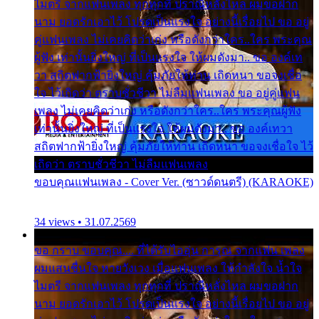
ไมตรี จากแฟนเพลง ทุกทุกที่ ปราณีหลั่งไหล ผมขอฝาก
นาม ยอดรักเอาไว้ โปรดเป็นแรงใจ อย่างนี้เรื่อยไป ขอ อยู่
คู่แฟนเพลง ไม่เคยคิดว่าเก่ง หรือดังกว่าใคร..ใคร พระคุณ
ผู้ฟัง เท่านั้นยิ่งใหญ่ ที่เป็นแรงใจ ให้ผมดังมา.. ขอ องค์เท
วา สถิตฟากฟ้ายิ่งใหญ่ คุ้มภัยให้ท่าน เถิดหนา ขอจงเชื่อ
ใจ ไว้เถิดว่า ตราบชั่วชีวา ไม่ลืมแฟนเพลง ขอ อยู่คู่แฟน
เพลง ไม่เคยคิดว่าเก่ง หรือดังกว่าใคร..ใคร พระคุณผู้ฟัง
เท่านั้นยิ่งใหญ่ ที่เป็นแรงใจ ให้ผมดังมา.. ขอ องค์เทวา
สถิตฟากฟ้ายิ่งใหญ่ คุ้มภัยให้ท่าน เถิดหนา ขอจงเชื่อใจ ไว้
เถิดว่า ตราบชั่วชีวา ไม่ลืมแฟนเพลง
ขอบคุณแฟนเพลง - Cover Ver. (ซาวด์ดนตรี) (KARAOKE)
34 views • 31.07.2569
ขอ กราบ ขอบคุณ.... ที่ได้รับไออุ่น การุณ จากแฟน เพลง
ผมแสนชื่นใจ หายวังเวง เมื่อแฟนเพลง ให้กำลังใจ น้ำใจ
ไมตรี จากแฟนเพลง ทุกทุกที่ ปราณีหลั่งไหล ผมขอฝาก
นาม ยอดรักเอาไว้ โปรดเป็นแรงใจ อย่างนี้เรื่อยไป ขอ อยู่