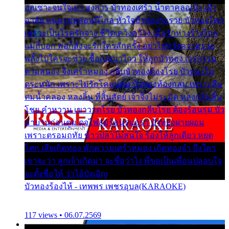
ออเซาะจนใจเบา สงสาร บัวทองเศร้า น้ำตาคลอเบ้า เฝ้า
อาลัย หนุ่มรูปหล่อหนีไกล หัวใจบัวทองระรวย บัวทองโศก
เพราะเป็นโรครักจาง ชีวิตเคว้งคว้าง เมื่อรักห่างร้างไกล
แม่ก็บอก พ่อก็สั่งจะรักใครสักครั้ง อย่าไปหวังความรวย
พลั้งไปใครจะช่วย ซื้อเปลมาไกว ให้ลูกบัวทอง เวรกรรม
ตามสนอง จึงเศร้าหมอง กลีบบัวทองต้องโรย บัวทองไม่
ตระหนัก เพราะไม่รักโคลนตม บัวทองท้องกลม เพราะลืม
ตมน้ำคลอง หลงลิ้น ที่สิ้นสัตย์ เจ้าจึงไม่ระมัด หลงกลิ่นลิ้น
โชย คำหวาน เขาวาดโรย บัวทองกลีบโรย ต้องร้อนรุม บัว
มาบานก่อนตูม ดุจไฟสุมร้อนรุมอุรา บัวทองผ่ายผอม
เพราะตรอมฤทัย ข้าวปลาไม่สนใจ ร้องไห้ลูกเดียว หยุด
โศก เสียเถิดทอง พักความเศร้าหมอง เถิดทองจ๋า ถึงใคร
เขาจะว่า ลูกเจ้าเกิดมา จะชื่อว่าไง พี่ขอเป็นเพื่อนปลอบใจ
จะตั้งชื่อให้ ว่าไอ้บังเอิญ
บัวทองร้องไห้ - เทพพร เพชรอุบล(KARAOKE)
117 views • 06.07.2569