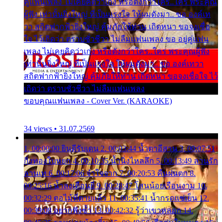
คู่แฟนเพลง ไม่เคยคิดว่าเก่ง หรือดังกว่าใคร..ใคร พระคุณ
ผู้ฟัง เท่านั้นยิ่งใหญ่ ที่เป็นแรงใจ ให้ผมดังมา.. ขอ องค์เท
วา สถิตฟากฟ้ายิ่งใหญ่ คุ้มภัยให้ท่าน เถิดหนา ขอจงเชื่อ
ใจ ไว้เถิดว่า ตราบชั่วชีวา ไม่ลืมแฟนเพลง ขอ อยู่คู่แฟน
เพลง ไม่เคยคิดว่าเก่ง หรือดังกว่าใคร..ใคร พระคุณผู้ฟัง
เท่านั้นยิ่งใหญ่ ที่เป็นแรงใจ ให้ผมดังมา.. ขอ องค์เทวา
สถิตฟากฟ้ายิ่งใหญ่ คุ้มภัยให้ท่าน เถิดหนา ขอจงเชื่อใจ ไว้
เถิดว่า ตราบชั่วชีวา ไม่ลืมแฟนเพลง
ขอบคุณแฟนเพลง - Cover Ver. (KARAOKE)
34 views • 31.07.2569
1. 00:00:00 ยินดีรับเดน 2. 00:03:44 น้ำตาอีสาน 3. 00:07:51
กิ่งทองใบหยก 4. 00:10:35 น้ำนิ่งไหลลึก 5. 00:13:49 ลานรัก
ลานเท 6. 00:17:06 จำใจจาก 7. 00:20:53 คืนฝนตก 8.
00:25:16 น้ำลงเดือนยี่ 9. 00:28:47 โสนน้อยเรือนงาม 10.
00:32:29 ตอไม้ที่ตายแล้ว 11. 00:35:41 น้ำกรดแช่เย็น 12.
00:39:08 อยากฟังซ้ำ 13. 00:42:32 รู้ว่าเขาหลอก 14.