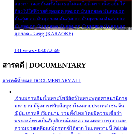
สองเรา เจอะกันครั้งใด เธอไม่เคยไยดี คราวนี้เธอยิ้มให้
ต้องให้ใส่ลีวายส์ สุดยอด สุดยอด มันสุดยอด มันสุดยอด
มันสุดยอด มันสุดยอด มันสุดยอด มันสุดยอด มันสุดยอด
มันสุดยอด มันสุดยอด มันสุดยอด มันสุดยอด มันสุดยอด
สุดยอด - วงซูซู (KARAOKE)
131 views • 03.07.2569
สารคดี
|
DOCUMENTARY
สารคดีทั้งหมด
DOCUMENTARY ALL
เจ้าแม่กวนอิมเป็นพระโพธิสัตว์ในพระพุทธศาสนานิกาย
มหายาน มีผู้เคารพนับถือบูชาในหลายประเทศ เช่น จีน
ญี่ปุ่น เกาหลี เวียดนาม รวมทั้งไทย โดยมีความเชื่อว่า
พระองค์ทรงเป็นสัญลักษณ์แห่งความเมตตา กรุณา และ
ความช่วยเหลือแก่ผู้ตกทุกข์ได้ยาก ในบทความนี้ Palanla