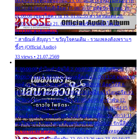
00:45:25 รอหน่อยน้องติ๋ม 15. 00:48:56 เรือล่มในหนอง 16.
00:51:43 บัตรเชิญสีเลือด 17. 00:56:07 อดีตรักโรงทอ 18.
01:00:00 เขมรไล่ควาย 19. 01:02:55 สาวสวนแตง 20.
01:05:51 แอบมอง 21. 01:09:27 พบรักปากน้ำโพ 22.
01:13:06 สายัณห์เมา
" สายัณห์ สัญญา " ขวัญใจคนเดิม - รวมเพลงดังเพราะๆ
ซึ้งๆ (Official Audio)
33 views • 21.07.2569
1. 00:00:00 ทำไมทำฉันได้ 2. 00:03:20 นางฟ้าสลัม 3.
00:06:50 คน 4. 00:10:36 บุญเหลือเกิน 5. 00:13:58 ฝนหยาด
สุดท้าย 6. 00:17:30 ยาใจยาจก 7. 00:20:30 คิดดูให้ดี 8.
00:24:21 ลบรอยแผลรัก 9. 00:27:35 เหมือนใจโดนกรีด 10.
00:30:54 ขบวนการเปาเปียว 11. 00:34:05 คำรำพัน 12.
00:37:20 ปาหนัน 13. 00:40:37 ใจเจ้ากรรม 14. 00:44:15 จูบ
ฉันแล้วจงตายเสีย 15. 00:47:24 ขอสูมาเต๊อะ 16. 00:51:11
คนใจมาร 17. 00:54:50 คืนทรมาน 18. 00:58:25 รักนี้สีดำ
19. 01:01:44 ส่วนเกิน 20. 01:05:42 หยาดน้ำฝนหยดน้ำตา
21. 01:09:13 เหลือเพียงฝัน 22. 01:13:26 เขา 23. 01:16:37