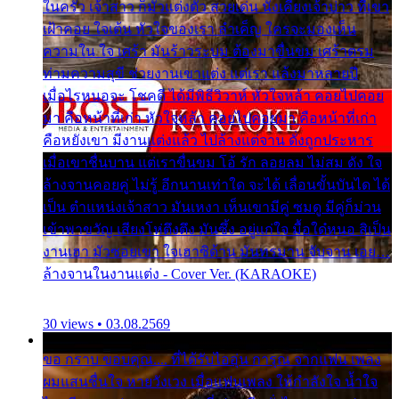
ในครัว เจ้าสาว ก็มัวแต่งตัว สวยเด่น นั่งเคียงเจ้าบ่าว ที่เขา
เฝ้าคอย ใจเต้น หัวใจของเรา ลำเค็ญ ใครจะมองเห็น
ความใน ใจ เศร้า มันร้าวระบม ต้องมาขื่นขม เศร้าตรม
ท่ามความสุขี ช่วยงานเขาแต่ง แต่เรา แล้งมาหลายปี
เมื่อไรหนอจะ โชคดี ได้มีพิธีวิวาห์ หัวใจหล้า คอยไปคอย
มา คือหน้าที่เก่า หัวใจหล้า คอยไปคอยมา คือหน้าที่เก่า
คือหยังเขา มีงานแต่งแล้ว ไปล้างแต่จาน ดั่งถูกประหาร
เมื่อเขาชื่นบาน แต่เราขื่นขม โอ้ รัก ลอยลม ไม่สม ดัง ใจ
ล้างจานคอยคู่ ไม่รู้ อีกนานเท่าใด จะได้ เลื่อนขั้นบันได ได้
เป็น ตำแหน่งเจ้าสาว มันเหงา เห็นเขามีคู่ ซมดู มีคู่ก็ม่วน
เข้าพาขวัญ เสียงโห่ตึงตึง มันซึ้ง อยู่แก่ใจ มื้อใด๋หนอ สิเป็น
งานเฮา มัวซอยเขา ใจเฮาซิด้าน มันทรมาน จับจาน เอย…
ล้างจานในงานแต่ง - Cover Ver. (KARAOKE)
30 views • 03.08.2569
ขอ กราบ ขอบคุณ.... ที่ได้รับไออุ่น การุณ จากแฟน เพลง
ผมแสนชื่นใจ หายวังเวง เมื่อแฟนเพลง ให้กำลังใจ น้ำใจ