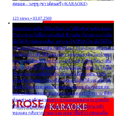
สุดยอด - วงซูซู (ซาวด์ดนตรี) (KARAOKE)
123 views • 03.07.2569
พ่อส่งเงินสามพัน ให้ฉันเรียนราม ได้อีกสักสามพัน ฉันคง
บ๊าย บาย จะไปซื้อกางเกงยีนส์ ลีวายส์มาใส่ เพราะเราเป็น
เด็กใต้ ลีวายส์อย่างเดียว อยากจะโชว์ถึงหิวโซ เด็กใต้ก็ไม่
หวั่น ตกตัวละหลายพัน กัดฟันซื้อมา ให้เด็กเทพเหลียวมอง
และต้องรู้ว่า เด็กใต้ไม่ธรรมดา แต่สุดยอด เดินโยกย้ายเย
ยวน กวนโอ๊ยพอได้ เพราะว่านุ่งลีวายส์ ตัวใหม่ใส่มา เดิน
เข้ามหาลัย จิ๊กโก๊มองหน้า ท่าจะมีปัญหา ไม่พอใจ ได้เป็น
เรื่องแน่นอน แต่ฉันไม่หวั่น เลยแหลงใต้ถามมัน ว่ามัน
พรั่นพรือ มันตอบว่าไม่พรื่อ เปลี่ยนเป็นยิ้มให้ เจอะเด็กใต้
ด้วยกัน ก็เลยรอด สุดยอด สุดยอด สุดยอด มันสุดยอด สุด
ยอด สุดยอด สุดยอด มันสุดยอด แอบหลงรักสาวราม ที่พัก
ห้องเช่า เธอผิวขาวผมยาว ปากแดงแหลงกลาง ถูกสเป็ก
จริงเธอ อยู่ห้องข้างข้าง อยากเข้าไปแหลงกลาง กลัว
ทองแดง กลับจากรามมาเจอ เธอมาซื้อข้าว แต่ก่อนนั้น