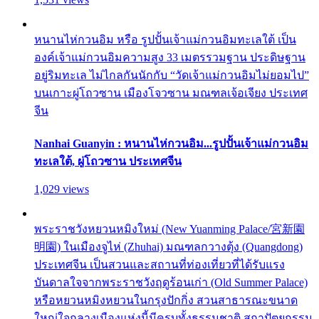
หนานไห่กวนอิม หรือ รูปปั้นเจ้าแม่กวนอิมทะเลใต้ เป็น
องค์เจ้าแม่กวนอิมความสูง 33 เมตรรวมฐาน ประดิษฐาน
อยู่ริมทะเล ไม่ไกลกันนักกับ “วัดเจ้าแม่กวนอิมไม่ยอมไป”
บนเกาะผู่โถวซาน เมืองโจวซาน มณฑลเจ้อเจียง ประเทศ
จีน
Nanhai Guanyin : หนานไห่กวนอิม...รูปปั้นเจ้าแม่กวนอิม
ทะเลใต้, ผู่โถวซาน ประเทศจีน
1,029 views
พระราชวังหยวนหมิงใหม่ (New Yuanming Palace/宮新園
明園) ในเมืองจูไห่ (Zhuhai) มณฑลกวางตุ้ง (Quangdong)
ประเทศจีน เป็นสวนและสถานที่ท่องเที่ยวที่ได้รับแรง
บันดาลใจจากพระราชวังฤดูร้อนเก่า (Old Summer Palace)
หรือหยวนหมิงหยวนในกรุงปักกิ่ง สวนสาธารณะขนาด
ใหญ่ใจกลางเมืองแห่งนี้มีครบทั้งธรรมชาติ สถาปัตยกรรม