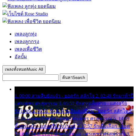
เพลงลูกทุ่ง
เพลงลูกกรุง
เพลงเพื่อชีวิต
อัลบั้ม
เพลงทั้งหมด
Music All
ค้นหา
Search
1. 00:00 สามสิบยังแจ๋ว - ยอดรัก สลักใจ 2. 02:49 รักมาห้าปี
- ศรเพชร ศรสุพรรณ 3. 05:57 รักสาวเสื้อลาย - แสงสุรีย์
รุ่งโรจน์ 4. 09:51 รักสะท้านดินสะเทือน - ยอดรัก สลักใจ 5.
12:23 มอเตอร์ไซค์ทำหล่น - ศรเพชร ศรสุพรรณ 6. 14:49
หิ้วกระเป๋า - แสงสุรีย์ รุ่งโรจน์ 7. 17:57 รักเผื่อเลือก - ยอด
รัก สลักใจ 8. 21:21 น้ำตาไอ้หนุ่ม - ศรเพชร ศรสุพรรณ 9.