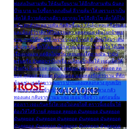
พ่อส่งเงินสามพัน ให้ฉันเรียนราม ได้อีกสักสามพัน ฉันคง
บ๊าย บาย จะไปซื้อกางเกงยีนส์ ลีวายส์มาใส่ เพราะเราเป็น
เด็กใต้ ลีวายส์อย่างเดียว อยากจะโชว์ถึงหิวโซ เด็กใต้ก็ไม่
หวั่น ตกตัวละหลายพัน กัดฟันซื้อมา ให้เด็กเทพเหลียวมอง
และต้องรู้ว่า เด็กใต้ไม่ธรรมดา แต่สุดยอด เดินโยกย้ายเย
ยวน กวนโอ๊ยพอได้ เพราะว่านุ่งลีวายส์ ตัวใหม่ใส่มา เดิน
เข้ามหาลัย จิ๊กโก๊มองหน้า ท่าจะมีปัญหา ไม่พอใจ ได้เป็น
เรื่องแน่นอน แต่ฉันไม่หวั่น เลยแหลงใต้ถามมัน ว่ามัน
พรั่นพรือ มันตอบว่าไม่พรื่อ เปลี่ยนเป็นยิ้มให้ เจอะเด็กใต้
ด้วยกัน ก็เลยรอด สุดยอด สุดยอด สุดยอด มันสุดยอด สุด
ยอด สุดยอด สุดยอด มันสุดยอด แอบหลงรักสาวราม ที่พัก
ห้องเช่า เธอผิวขาวผมยาว ปากแดงแหลงกลาง ถูกสเป็ก
จริงเธอ อยู่ห้องข้างข้าง อยากเข้าไปแหลงกลาง กลัว
ทองแดง กลับจากรามมาเจอ เธอมาซื้อข้าว แต่ก่อนนั้น
สองเรา เจอะกันครั้งใด เธอไม่เคยไยดี คราวนี้เธอยิ้มให้
ต้องให้ใส่ลีวายส์ สุดยอด สุดยอด มันสุดยอด มันสุดยอด
มันสุดยอด มันสุดยอด มันสุดยอด มันสุดยอด มันสุดยอด
มันสุดยอด มันสุดยอด มันสุดยอด มันสุดยอด มันสุดยอด