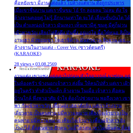
คือหยังเขา มีงานแต่งแล้ว ไปล้างแต่จาน ดั่งถูกประหาร
เมื่อเขาชื่นบาน แต่เราขื่นขม โอ้ รัก ลอยลม ไม่สม ดัง ใจ
ล้างจานคอยคู่ ไม่รู้ อีกนานเท่าใด จะได้ เลื่อนขั้นบันได ได้
เป็น ตำแหน่งเจ้าสาว มันเหงา เห็นเขามีคู่ ซมดู มีคู่ก็ม่วน
เข้าพาขวัญ เสียงโห่ตึงตึง มันซึ้ง อยู่แก่ใจ มื้อใด๋หนอ สิเป็น
งานเฮา มัวซอยเขา ใจเฮาซิด้าน มันทรมาน จับจาน เอย…
ล้างจานในงานแต่ง - Cover Ver. (ซาวด์ดนตรี)
(KARAOKE)
28 views • 03.08.2569
งานแต่ง เขาแซง แย่งเอาไปก่อน หัวใจอาวรณ์ มาซ่อน อยู่
ในห้องครัว ข้างนอกเจ้าสาว ส่งยิ้ม ให้คนไปทั่ว แต่เรา เฝ้า
อยู่ในครัว ทำตัวเป็นเด็ก ล้างจาน ในเมื่อ เจ้าสาว คือคน
บ้านใกล้ พึ่งพาอาศัย จำใจ ต้องไปช่วยงาน พอถึงเวลา เขา
พา กันเข้าพาขวัญ เพื่อนฝูง เฮฮาดังลั่น แต่เราล้างจาน
เดียวดาย เป็นคนพ่าย บ่มีความหมาย เคียงใจเจ้าบ่าว เป็น
คนพ่าย บ่มีความหมาย เคียงใจเจ้าบ่าว เพื่อนเจ้าสาว ยัง
เป็นบ่ได้ คือคนพ่าย ฮักคน ไม่มีใครสน เขาไม่เห็นคน ที่อยู่