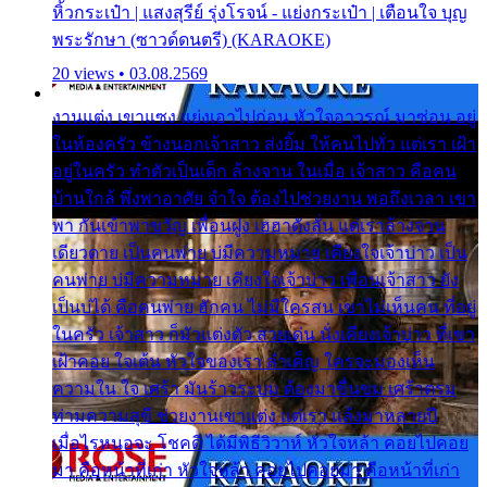
หิ้วกระเป๋า | แสงสุรีย์ รุ่งโรจน์ - แย่งกระเป๋า | เตือนใจ บุญ
พระรักษา (ซาวด์ดนตรี) (KARAOKE)
20 views • 03.08.2569
งานแต่ง เขาแซง แย่งเอาไปก่อน หัวใจอาวรณ์ มาซ่อน อยู่
ในห้องครัว ข้างนอกเจ้าสาว ส่งยิ้ม ให้คนไปทั่ว แต่เรา เฝ้า
อยู่ในครัว ทำตัวเป็นเด็ก ล้างจาน ในเมื่อ เจ้าสาว คือคน
บ้านใกล้ พึ่งพาอาศัย จำใจ ต้องไปช่วยงาน พอถึงเวลา เขา
พา กันเข้าพาขวัญ เพื่อนฝูง เฮฮาดังลั่น แต่เราล้างจาน
เดียวดาย เป็นคนพ่าย บ่มีความหมาย เคียงใจเจ้าบ่าว เป็น
คนพ่าย บ่มีความหมาย เคียงใจเจ้าบ่าว เพื่อนเจ้าสาว ยัง
เป็นบ่ได้ คือคนพ่าย ฮักคน ไม่มีใครสน เขาไม่เห็นคน ที่อยู่
ในครัว เจ้าสาว ก็มัวแต่งตัว สวยเด่น นั่งเคียงเจ้าบ่าว ที่เขา
เฝ้าคอย ใจเต้น หัวใจของเรา ลำเค็ญ ใครจะมองเห็น
ความใน ใจ เศร้า มันร้าวระบม ต้องมาขื่นขม เศร้าตรม
ท่ามความสุขี ช่วยงานเขาแต่ง แต่เรา แล้งมาหลายปี
เมื่อไรหนอจะ โชคดี ได้มีพิธีวิวาห์ หัวใจหล้า คอยไปคอย
มา คือหน้าที่เก่า หัวใจหล้า คอยไปคอยมา คือหน้าที่เก่า