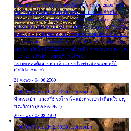
24:27 สามเณรกำพร้า - แสงสุรีย์ รุ่งโรจน์ 10. 28:08 ไม่มี
เวลาไปหาเมียน้อย - ยอดรัก สลักใจ 11. 31:29 ชีวิตไอ้
ธรรม - ศรเพชร ศรสุพรรณ 12. 35:26 ทหารอากาศขาดรัก
- แสงสุรีย์ รุ่งโรจน์ 13. 39:01 คนหัวใจโทรม - ยอดรัก สลัก
ใจ 14. 42:49 ไอ้หวังตายแน่ - ศรเพชร ศรสุพรรณ 15. 46:35
ธาตุแท้ของเธอ - แสงสุรีย์ รุ่งโรจน์ 16. 49:57 กำนันกำใน -
ยอดรัก สลักใจ 17. 52:29 สาวบริสุทธิ์ - ศรเพชร ศรสุพรรณ
18. 56:05 แต๋วจ๋า - แสงสุรีย์ รุ่งโรจน์
18 บทเพลงดังจากฟากฟ้า - ยอดรัก/ศรเพชร/แสงสุรีย์
(Official Audio)
21 views • 04.08.2569
1. 00:00 หิ้วกระเป๋า 2. 03:30 แย่งกระเป๋า
หิ้วกระเป๋า | แสงสุรีย์ รุ่งโรจน์ - แย่งกระเป๋า | เตือนใจ บุญ
พระรักษา (KARAOKE)
20 views • 03.08.2569
1. 00:00 หิ้วกระเป๋า 2. 03:30 แย่งกระเป๋า