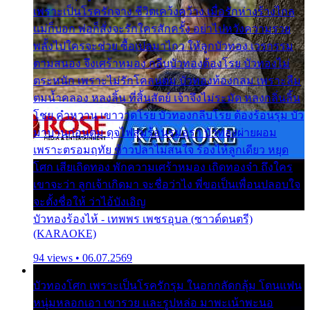
เพราะเป็นโรครักจาง ชีวิตเคว้งคว้าง เมื่อรักห่างร้างไกล
แม่ก็บอก พ่อก็สั่งจะรักใครสักครั้ง อย่าไปหวังความรวย
พลั้งไปใครจะช่วย ซื้อเปลมาไกว ให้ลูกบัวทอง เวรกรรม
ตามสนอง จึงเศร้าหมอง กลีบบัวทองต้องโรย บัวทองไม่
ตระหนัก เพราะไม่รักโคลนตม บัวทองท้องกลม เพราะลืม
ตมน้ำคลอง หลงลิ้น ที่สิ้นสัตย์ เจ้าจึงไม่ระมัด หลงกลิ่นลิ้น
โชย คำหวาน เขาวาดโรย บัวทองกลีบโรย ต้องร้อนรุม บัว
มาบานก่อนตูม ดุจไฟสุมร้อนรุมอุรา บัวทองผ่ายผอม
เพราะตรอมฤทัย ข้าวปลาไม่สนใจ ร้องไห้ลูกเดียว หยุด
โศก เสียเถิดทอง พักความเศร้าหมอง เถิดทองจ๋า ถึงใคร
เขาจะว่า ลูกเจ้าเกิดมา จะชื่อว่าไง พี่ขอเป็นเพื่อนปลอบใจ
จะตั้งชื่อให้ ว่าไอ้บังเอิญ
บัวทองร้องไห้ - เทพพร เพชรอุบล (ซาวด์ดนตรี)
(KARAOKE)
94 views • 06.07.2569
บัวทองโศก เพราะเป็นโรครักรุม ในอกกลัดกลุ้ม โดนแฟน
หนุ่มหลอกเอา เขารวย และรูปหล่อ มาพะเน้าพะนอ