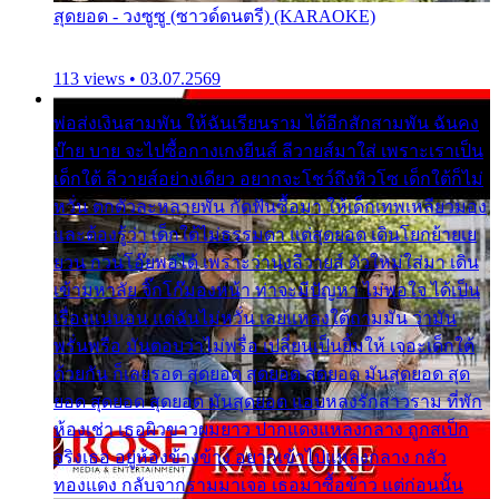
สุดยอด - วงซูซู (ซาวด์ดนตรี) (KARAOKE)
113 views • 03.07.2569
พ่อส่งเงินสามพัน ให้ฉันเรียนราม ได้อีกสักสามพัน ฉันคง
บ๊าย บาย จะไปซื้อกางเกงยีนส์ ลีวายส์มาใส่ เพราะเราเป็น
เด็กใต้ ลีวายส์อย่างเดียว อยากจะโชว์ถึงหิวโซ เด็กใต้ก็ไม่
หวั่น ตกตัวละหลายพัน กัดฟันซื้อมา ให้เด็กเทพเหลียวมอง
และต้องรู้ว่า เด็กใต้ไม่ธรรมดา แต่สุดยอด เดินโยกย้ายเย
ยวน กวนโอ๊ยพอได้ เพราะว่านุ่งลีวายส์ ตัวใหม่ใส่มา เดิน
เข้ามหาลัย จิ๊กโก๊มองหน้า ท่าจะมีปัญหา ไม่พอใจ ได้เป็น
เรื่องแน่นอน แต่ฉันไม่หวั่น เลยแหลงใต้ถามมัน ว่ามัน
พรั่นพรือ มันตอบว่าไม่พรื่อ เปลี่ยนเป็นยิ้มให้ เจอะเด็กใต้
ด้วยกัน ก็เลยรอด สุดยอด สุดยอด สุดยอด มันสุดยอด สุด
ยอด สุดยอด สุดยอด มันสุดยอด แอบหลงรักสาวราม ที่พัก
ห้องเช่า เธอผิวขาวผมยาว ปากแดงแหลงกลาง ถูกสเป็ก
จริงเธอ อยู่ห้องข้างข้าง อยากเข้าไปแหลงกลาง กลัว
ทองแดง กลับจากรามมาเจอ เธอมาซื้อข้าว แต่ก่อนนั้น