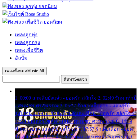
เพลงลูกทุ่ง
เพลงลูกกรุง
เพลงเพื่อชีวิต
อัลบั้ม
เพลงทั้งหมด
Music All
ค้นหา
Search
1. 00:00 สามสิบยังแจ๋ว - ยอดรัก สลักใจ 2. 02:49 รักมาห้าปี
- ศรเพชร ศรสุพรรณ 3. 05:57 รักสาวเสื้อลาย - แสงสุรีย์
รุ่งโรจน์ 4. 09:51 รักสะท้านดินสะเทือน - ยอดรัก สลักใจ 5.
12:23 มอเตอร์ไซค์ทำหล่น - ศรเพชร ศรสุพรรณ 6. 14:49
หิ้วกระเป๋า - แสงสุรีย์ รุ่งโรจน์ 7. 17:57 รักเผื่อเลือก - ยอด
รัก สลักใจ 8. 21:21 น้ำตาไอ้หนุ่ม - ศรเพชร ศรสุพรรณ 9.