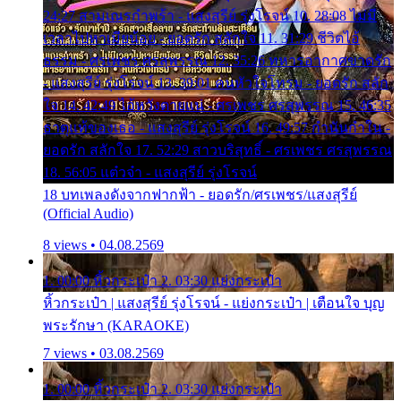
24:27 สามเณรกำพร้า - แสงสุรีย์ รุ่งโรจน์ 10. 28:08 ไม่มี
เวลาไปหาเมียน้อย - ยอดรัก สลักใจ 11. 31:29 ชีวิตไอ้
ธรรม - ศรเพชร ศรสุพรรณ 12. 35:26 ทหารอากาศขาดรัก
- แสงสุรีย์ รุ่งโรจน์ 13. 39:01 คนหัวใจโทรม - ยอดรัก สลัก
ใจ 14. 42:49 ไอ้หวังตายแน่ - ศรเพชร ศรสุพรรณ 15. 46:35
ธาตุแท้ของเธอ - แสงสุรีย์ รุ่งโรจน์ 16. 49:57 กำนันกำใน -
ยอดรัก สลักใจ 17. 52:29 สาวบริสุทธิ์ - ศรเพชร ศรสุพรรณ
18. 56:05 แต๋วจ๋า - แสงสุรีย์ รุ่งโรจน์
18 บทเพลงดังจากฟากฟ้า - ยอดรัก/ศรเพชร/แสงสุรีย์
(Official Audio)
8 views • 04.08.2569
1. 00:00 หิ้วกระเป๋า 2. 03:30 แย่งกระเป๋า
หิ้วกระเป๋า | แสงสุรีย์ รุ่งโรจน์ - แย่งกระเป๋า | เตือนใจ บุญ
พระรักษา (KARAOKE)
7 views • 03.08.2569
1. 00:00 หิ้วกระเป๋า 2. 03:30 แย่งกระเป๋า