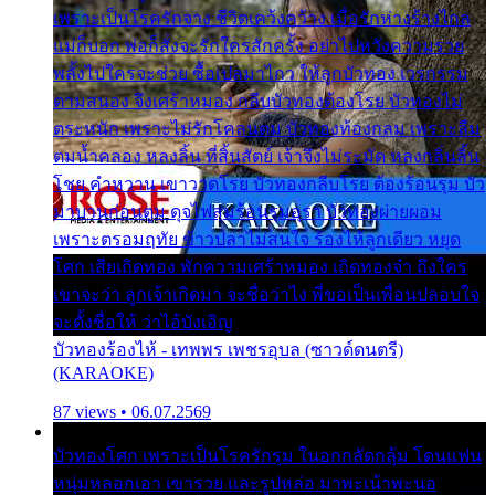
เพราะเป็นโรครักจาง ชีวิตเคว้งคว้าง เมื่อรักห่างร้างไกล
แม่ก็บอก พ่อก็สั่งจะรักใครสักครั้ง อย่าไปหวังความรวย
พลั้งไปใครจะช่วย ซื้อเปลมาไกว ให้ลูกบัวทอง เวรกรรม
ตามสนอง จึงเศร้าหมอง กลีบบัวทองต้องโรย บัวทองไม่
ตระหนัก เพราะไม่รักโคลนตม บัวทองท้องกลม เพราะลืม
ตมน้ำคลอง หลงลิ้น ที่สิ้นสัตย์ เจ้าจึงไม่ระมัด หลงกลิ่นลิ้น
โชย คำหวาน เขาวาดโรย บัวทองกลีบโรย ต้องร้อนรุม บัว
มาบานก่อนตูม ดุจไฟสุมร้อนรุมอุรา บัวทองผ่ายผอม
เพราะตรอมฤทัย ข้าวปลาไม่สนใจ ร้องไห้ลูกเดียว หยุด
โศก เสียเถิดทอง พักความเศร้าหมอง เถิดทองจ๋า ถึงใคร
เขาจะว่า ลูกเจ้าเกิดมา จะชื่อว่าไง พี่ขอเป็นเพื่อนปลอบใจ
จะตั้งชื่อให้ ว่าไอ้บังเอิญ
บัวทองร้องไห้ - เทพพร เพชรอุบล (ซาวด์ดนตรี)
(KARAOKE)
87 views • 06.07.2569
บัวทองโศก เพราะเป็นโรครักรุม ในอกกลัดกลุ้ม โดนแฟน
หนุ่มหลอกเอา เขารวย และรูปหล่อ มาพะเน้าพะนอ