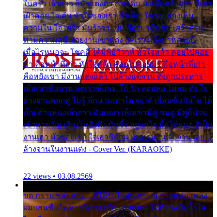
ในครัว เจ้าสาว ก็มัวแต่งตัว สวยเด่น นั่งเคียงเจ้าบ่าว ที่เขา
เฝ้าคอย ใจเต้น หัวใจของเรา ลำเค็ญ ใครจะมองเห็น
ความใน ใจ เศร้า มันร้าวระบม ต้องมาขื่นขม เศร้าตรม
ท่ามความสุขี ช่วยงานเขาแต่ง แต่เรา แล้งมาหลายปี
เมื่อไรหนอจะ โชคดี ได้มีพิธีวิวาห์ หัวใจหล้า คอยไปคอย
มา คือหน้าที่เก่า หัวใจหล้า คอยไปคอยมา คือหน้าที่เก่า
คือหยังเขา มีงานแต่งแล้ว ไปล้างแต่จาน ดั่งถูกประหาร
เมื่อเขาชื่นบาน แต่เราขื่นขม โอ้ รัก ลอยลม ไม่สม ดัง ใจ
ล้างจานคอยคู่ ไม่รู้ อีกนานเท่าใด จะได้ เลื่อนขั้นบันได ได้
เป็น ตำแหน่งเจ้าสาว มันเหงา เห็นเขามีคู่ ซมดู มีคู่ก็ม่วน
เข้าพาขวัญ เสียงโห่ตึงตึง มันซึ้ง อยู่แก่ใจ มื้อใด๋หนอ สิเป็น
งานเฮา มัวซอยเขา ใจเฮาซิด้าน มันทรมาน จับจาน เอย…
ล้างจานในงานแต่ง - Cover Ver. (KARAOKE)
22 views • 03.08.2569
ขอ กราบ ขอบคุณ.... ที่ได้รับไออุ่น การุณ จากแฟน เพลง
ผมแสนชื่นใจ หายวังเวง เมื่อแฟนเพลง ให้กำลังใจ น้ำใจ