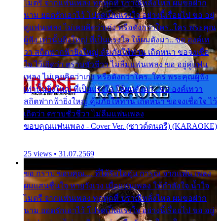
ไมตรี จากแฟนเพลง ทุกทุกที่ ปราณีหลั่งไหล ผมขอฝาก
นาม ยอดรักเอาไว้ โปรดเป็นแรงใจ อย่างนี้เรื่อยไป ขอ อยู่
คู่แฟนเพลง ไม่เคยคิดว่าเก่ง หรือดังกว่าใคร..ใคร พระคุณ
ผู้ฟัง เท่านั้นยิ่งใหญ่ ที่เป็นแรงใจ ให้ผมดังมา.. ขอ องค์เท
วา สถิตฟากฟ้ายิ่งใหญ่ คุ้มภัยให้ท่าน เถิดหนา ขอจงเชื่อ
ใจ ไว้เถิดว่า ตราบชั่วชีวา ไม่ลืมแฟนเพลง ขอ อยู่คู่แฟน
เพลง ไม่เคยคิดว่าเก่ง หรือดังกว่าใคร..ใคร พระคุณผู้ฟัง
เท่านั้นยิ่งใหญ่ ที่เป็นแรงใจ ให้ผมดังมา.. ขอ องค์เทวา
สถิตฟากฟ้ายิ่งใหญ่ คุ้มภัยให้ท่าน เถิดหนา ขอจงเชื่อใจ ไว้
เถิดว่า ตราบชั่วชีวา ไม่ลืมแฟนเพลง
ขอบคุณแฟนเพลง - Cover Ver. (ซาวด์ดนตรี) (KARAOKE)
25 views • 31.07.2569
ขอ กราบ ขอบคุณ.... ที่ได้รับไออุ่น การุณ จากแฟน เพลง
ผมแสนชื่นใจ หายวังเวง เมื่อแฟนเพลง ให้กำลังใจ น้ำใจ
ไมตรี จากแฟนเพลง ทุกทุกที่ ปราณีหลั่งไหล ผมขอฝาก
นาม ยอดรักเอาไว้ โปรดเป็นแรงใจ อย่างนี้เรื่อยไป ขอ อยู่