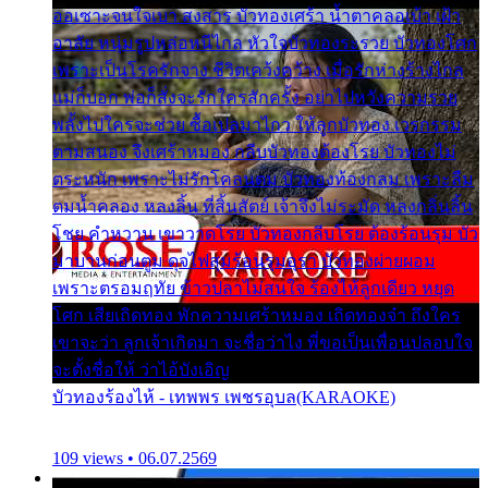
ออเซาะจนใจเบา สงสาร บัวทองเศร้า น้ำตาคลอเบ้า เฝ้า
อาลัย หนุ่มรูปหล่อหนีไกล หัวใจบัวทองระรวย บัวทองโศก
เพราะเป็นโรครักจาง ชีวิตเคว้งคว้าง เมื่อรักห่างร้างไกล
แม่ก็บอก พ่อก็สั่งจะรักใครสักครั้ง อย่าไปหวังความรวย
พลั้งไปใครจะช่วย ซื้อเปลมาไกว ให้ลูกบัวทอง เวรกรรม
ตามสนอง จึงเศร้าหมอง กลีบบัวทองต้องโรย บัวทองไม่
ตระหนัก เพราะไม่รักโคลนตม บัวทองท้องกลม เพราะลืม
ตมน้ำคลอง หลงลิ้น ที่สิ้นสัตย์ เจ้าจึงไม่ระมัด หลงกลิ่นลิ้น
โชย คำหวาน เขาวาดโรย บัวทองกลีบโรย ต้องร้อนรุม บัว
มาบานก่อนตูม ดุจไฟสุมร้อนรุมอุรา บัวทองผ่ายผอม
เพราะตรอมฤทัย ข้าวปลาไม่สนใจ ร้องไห้ลูกเดียว หยุด
โศก เสียเถิดทอง พักความเศร้าหมอง เถิดทองจ๋า ถึงใคร
เขาจะว่า ลูกเจ้าเกิดมา จะชื่อว่าไง พี่ขอเป็นเพื่อนปลอบใจ
จะตั้งชื่อให้ ว่าไอ้บังเอิญ
บัวทองร้องไห้ - เทพพร เพชรอุบล(KARAOKE)
109 views • 06.07.2569