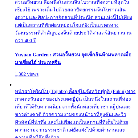
สวนอวี้หยวน คือหนึ่งในสวนจีนโบราณที่งดงามที่สุดใน
เซี่ยงไฮ้ เพราะเต็มไปด้วยสถาปัตยกรรมจีนโบราณอัน
งดงามและศิลปะการจัดสวนที่ประณีต สวนแห่งนี้ไม่เพียง
แต่เป็นสถานที่พักผ่อนหย่อนใจแต่ยังเป็นมรดกทาง
วัฒนธรรมที่สำคัญของจีนด้วยประวัติศาสตร์อันยาวนาน
กว่า 400 ปี
Yuyuan Garden : สวนอวี้หยวน จุดเช็กอินห้ามพลาดเมื่อ
มาเซี่ยงไฮ้ ประเทศจีน
1,302 views
หน้าผาโทจินโบ (Tojinbo) ตั้งอยู่ในจังหวัดฟุกุอิ (Fukui) ทาง
ภาคตะวันออกของประเทศญี่ปุ่น เป็นหนึ่งในสถานที่ท่อง
เที่ยวที่ได้รับความนิยมจากทั้งนักท่องเที่ยวชาวญี่ปุ่นและ
ชาวต่างชาติ ด้วยความงามของหน้าผาที่สูงชันและวิว
ทิวทัศน์ที่น่าทึ่ง และไม่เพียงแต่เป็นสถานที่ที่เต็มไปด้วย
ความงามจากธรรมชาติ แต่ยังแฝงไปด้วยตำนานและ
ความเชื่อที่ลึกซึ้งด้วย