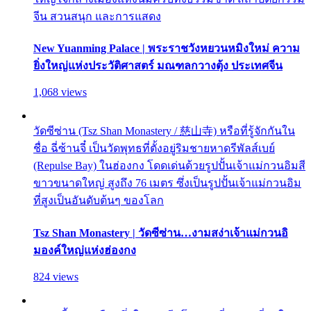
จีน สวนสนุก และการแสดง
New Yuanming Palace | พระราชวังหยวนหมิงใหม่ ความ
ยิ่งใหญ่แห่งประวัติศาสตร์ มณฑลกวางตุ้ง ประเทศจีน
1,068 views
วัดซีซ่าน (Tsz Shan Monastery / 慈山寺) หรือที่รู้จักกันใน
ชื่อ ฉี่ซ้านจี๋ เป็นวัดพุทธที่ตั้งอยู่ริมชายหาดรีพัลส์เบย์
(Repulse Bay) ในฮ่องกง โดดเด่นด้วยรูปปั้นเจ้าแม่กวนอิมสี
ขาวขนาดใหญ่ สูงถึง 76 เมตร ซึ่งเป็นรูปปั้นเจ้าแม่กวนอิม
ที่สูงเป็นอันดับต้นๆ ของโลก
Tsz Shan Monastery | วัดซีซ่าน…งามสง่าเจ้าแม่กวนอิ
มองค์ใหญ่แห่งฮ่องกง
824 views