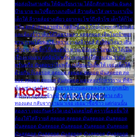
พ่อส่งเงินสามพัน ให้ฉันเรียนราม ได้อีกสักสามพัน ฉันคง
บ๊าย บาย จะไปซื้อกางเกงยีนส์ ลีวายส์มาใส่ เพราะเราเป็น
เด็กใต้ ลีวายส์อย่างเดียว อยากจะโชว์ถึงหิวโซ เด็กใต้ก็ไม่
หวั่น ตกตัวละหลายพัน กัดฟันซื้อมา ให้เด็กเทพเหลียวมอง
และต้องรู้ว่า เด็กใต้ไม่ธรรมดา แต่สุดยอด เดินโยกย้ายเย
ยวน กวนโอ๊ยพอได้ เพราะว่านุ่งลีวายส์ ตัวใหม่ใส่มา เดิน
เข้ามหาลัย จิ๊กโก๊มองหน้า ท่าจะมีปัญหา ไม่พอใจ ได้เป็น
เรื่องแน่นอน แต่ฉันไม่หวั่น เลยแหลงใต้ถามมัน ว่ามัน
พรั่นพรือ มันตอบว่าไม่พรื่อ เปลี่ยนเป็นยิ้มให้ เจอะเด็กใต้
ด้วยกัน ก็เลยรอด สุดยอด สุดยอด สุดยอด มันสุดยอด สุด
ยอด สุดยอด สุดยอด มันสุดยอด แอบหลงรักสาวราม ที่พัก
ห้องเช่า เธอผิวขาวผมยาว ปากแดงแหลงกลาง ถูกสเป็ก
จริงเธอ อยู่ห้องข้างข้าง อยากเข้าไปแหลงกลาง กลัว
ทองแดง กลับจากรามมาเจอ เธอมาซื้อข้าว แต่ก่อนนั้น
สองเรา เจอะกันครั้งใด เธอไม่เคยไยดี คราวนี้เธอยิ้มให้
ต้องให้ใส่ลีวายส์ สุดยอด สุดยอด มันสุดยอด มันสุดยอด
มันสุดยอด มันสุดยอด มันสุดยอด มันสุดยอด มันสุดยอด
มันสุดยอด มันสุดยอด มันสุดยอด มันสุดยอด มันสุดยอด