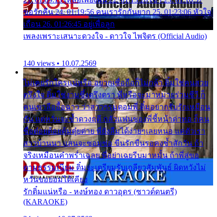
ขอรักคืน 24. 01:19:56 คนเรารักกันยาก 25. 01:23:06 หัวใจ
เถื่อน 26. 01:26:45 อยู่เพื่อลูก
เพลงเพราะเสนาะดวงใจ - ดาวใจ ไพจิตร (Official Audio)
140 views • 10.07.2569
ไม่เคยรักใครแน่หรือ อยากเชื่อถือก็ไม่กล้า ติ๋มใช่คนสวย
ตรึงใจ ติ๋มใช่งามซึ้งตรึงตรา พี่หรือจะมาหมายร่วมชีวี ก็
คนเขาลืออื้อฉาว ว่าสาวๆรุมตอมพี่ ติ๋มอยากรับรักเหมือน
กัน แต่หวั่นจะช้ำดวงฤดี กลัวแฟนของพี่ชี้หน้าด่าทอ ก็คน
ชื่อต๋อยต้อยตุ้มตุ๋ยต่าย พี่ยังลืมได้ง่ายๆเลยหนอ แค่ตัวเรา
สาวบ้านนา แสนจะซอมซ่อ ขืนรักขืนรอคงช้ำสักวัน ถ้า
จริงเหมือนคำพร่ำเฉลย พี่อย่าเฉยรีบมาหมั้น ถ้าพี่สู่ขอ
ตามธรรมเนียม ติ๋มจะเตรียมรับเกลียวสัมพันธ์ ผิดหวังไม่
หวั่นขอยอมได้เคียง
รักติ๋มแน่หรือ - หงษ์ทอง ดาวอุดร (ซาวด์ดนตรี)
(KARAOKE)