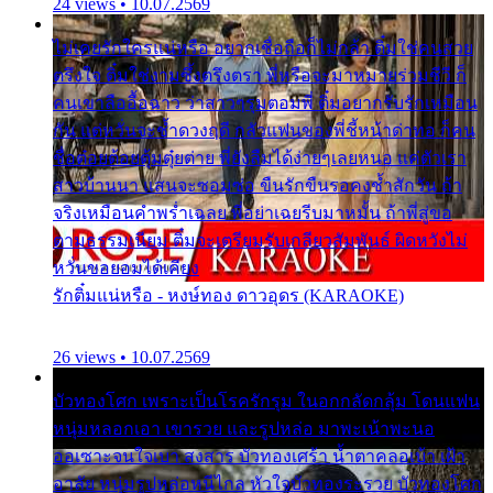
24 views • 10.07.2569
ไม่เคยรักใครแน่หรือ อยากเชื่อถือก็ไม่กล้า ติ๋มใช่คนสวย
ตรึงใจ ติ๋มใช่งามซึ้งตรึงตรา พี่หรือจะมาหมายร่วมชีวี ก็
คนเขาลืออื้อฉาว ว่าสาวๆรุมตอมพี่ ติ๋มอยากรับรักเหมือน
กัน แต่หวั่นจะช้ำดวงฤดี กลัวแฟนของพี่ชี้หน้าด่าทอ ก็คน
ชื่อต๋อยต้อยตุ้มตุ๋ยต่าย พี่ยังลืมได้ง่ายๆเลยหนอ แค่ตัวเรา
สาวบ้านนา แสนจะซอมซ่อ ขืนรักขืนรอคงช้ำสักวัน ถ้า
จริงเหมือนคำพร่ำเฉลย พี่อย่าเฉยรีบมาหมั้น ถ้าพี่สู่ขอ
ตามธรรมเนียม ติ๋มจะเตรียมรับเกลียวสัมพันธ์ ผิดหวังไม่
หวั่นขอยอมได้เคียง
รักติ๋มแน่หรือ - หงษ์ทอง ดาวอุดร (KARAOKE)
26 views • 10.07.2569
บัวทองโศก เพราะเป็นโรครักรุม ในอกกลัดกลุ้ม โดนแฟน
หนุ่มหลอกเอา เขารวย และรูปหล่อ มาพะเน้าพะนอ
ออเซาะจนใจเบา สงสาร บัวทองเศร้า น้ำตาคลอเบ้า เฝ้า
อาลัย หนุ่มรูปหล่อหนีไกล หัวใจบัวทองระรวย บัวทองโศก