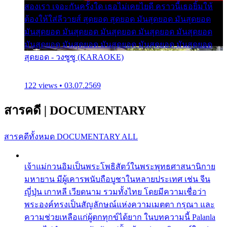
สองเรา เจอะกันครั้งใด เธอไม่เคยไยดี คราวนี้เธอยิ้มให้
ต้องให้ใส่ลีวายส์ สุดยอด สุดยอด มันสุดยอด มันสุดยอด
มันสุดยอด มันสุดยอด มันสุดยอด มันสุดยอด มันสุดยอด
มันสุดยอด มันสุดยอด มันสุดยอด มันสุดยอด มันสุดยอด
สุดยอด - วงซูซู (KARAOKE)
122 views • 03.07.2569
สารคดี
|
DOCUMENTARY
สารคดีทั้งหมด
DOCUMENTARY ALL
เจ้าแม่กวนอิมเป็นพระโพธิสัตว์ในพระพุทธศาสนานิกาย
มหายาน มีผู้เคารพนับถือบูชาในหลายประเทศ เช่น จีน
ญี่ปุ่น เกาหลี เวียดนาม รวมทั้งไทย โดยมีความเชื่อว่า
พระองค์ทรงเป็นสัญลักษณ์แห่งความเมตตา กรุณา และ
ความช่วยเหลือแก่ผู้ตกทุกข์ได้ยาก ในบทความนี้ Palanla