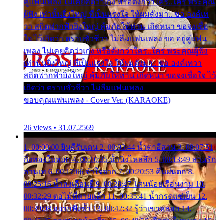
คู่แฟนเพลง ไม่เคยคิดว่าเก่ง หรือดังกว่าใคร..ใคร พระคุณ
ผู้ฟัง เท่านั้นยิ่งใหญ่ ที่เป็นแรงใจ ให้ผมดังมา.. ขอ องค์เท
วา สถิตฟากฟ้ายิ่งใหญ่ คุ้มภัยให้ท่าน เถิดหนา ขอจงเชื่อ
ใจ ไว้เถิดว่า ตราบชั่วชีวา ไม่ลืมแฟนเพลง ขอ อยู่คู่แฟน
เพลง ไม่เคยคิดว่าเก่ง หรือดังกว่าใคร..ใคร พระคุณผู้ฟัง
เท่านั้นยิ่งใหญ่ ที่เป็นแรงใจ ให้ผมดังมา.. ขอ องค์เทวา
สถิตฟากฟ้ายิ่งใหญ่ คุ้มภัยให้ท่าน เถิดหนา ขอจงเชื่อใจ ไว้
เถิดว่า ตราบชั่วชีวา ไม่ลืมแฟนเพลง
ขอบคุณแฟนเพลง - Cover Ver. (KARAOKE)
26 views • 31.07.2569
1. 00:00:00 ยินดีรับเดน 2. 00:03:44 น้ำตาอีสาน 3. 00:07:51
กิ่งทองใบหยก 4. 00:10:35 น้ำนิ่งไหลลึก 5. 00:13:49 ลานรัก
ลานเท 6. 00:17:06 จำใจจาก 7. 00:20:53 คืนฝนตก 8.
00:25:16 น้ำลงเดือนยี่ 9. 00:28:47 โสนน้อยเรือนงาม 10.
00:32:29 ตอไม้ที่ตายแล้ว 11. 00:35:41 น้ำกรดแช่เย็น 12.
00:39:08 อยากฟังซ้ำ 13. 00:42:32 รู้ว่าเขาหลอก 14.