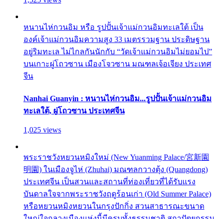
หนานไห่กวนอิม หรือ รูปปั้นเจ้าแม่กวนอิมทะเลใต้ เป็น
องค์เจ้าแม่กวนอิมความสูง 33 เมตรรวมฐาน ประดิษฐาน
อยู่ริมทะเล ไม่ไกลกันนักกับ “วัดเจ้าแม่กวนอิมไม่ยอมไป”
บนเกาะผู่โถวซาน เมืองโจวซาน มณฑลเจ้อเจียง ประเทศ
จีน
Nanhai Guanyin : หนานไห่กวนอิม...รูปปั้นเจ้าแม่กวนอิม
ทะเลใต้, ผู่โถวซาน ประเทศจีน
1,025 views
พระราชวังหยวนหมิงใหม่ (New Yuanming Palace/宮新園
明園) ในเมืองจูไห่ (Zhuhai) มณฑลกวางตุ้ง (Quangdong)
ประเทศจีน เป็นสวนและสถานที่ท่องเที่ยวที่ได้รับแรง
บันดาลใจจากพระราชวังฤดูร้อนเก่า (Old Summer Palace)
หรือหยวนหมิงหยวนในกรุงปักกิ่ง สวนสาธารณะขนาด
ใหญ่ใจกลางเมืองแห่งนี้มีครบทั้งธรรมชาติ สถาปัตยกรรม