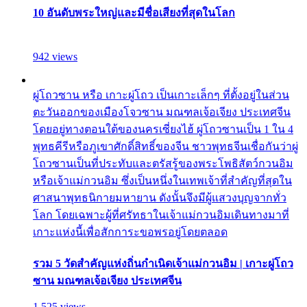
10 อันดับพระใหญ่และมีชื่อเสียงที่สุดในโลก
942 views
ผู่โถวซาน หรือ เกาะผู่โถว เป็นเกาะเล็กๆ ที่ตั้งอยู่ในส่วน
ตะวันออกของเมืองโจวซาน มณฑลเจ้อเจียง ประเทศจีน
โดยอยู่ทางตอนใต้ของนครเซี่ยงไฮ้ ผู่โถวซานเป็น 1 ใน 4
พุทธคีรีหรือภูเขาศักดิ์สิทธิ์ของจีน ชาวพุทธจีนเชื่อกันว่าผู่
โถวซานเป็นที่ประทับและตรัสรู้ของพระโพธิสัตว์กวนอิม
หรือเจ้าแม่กวนอิม ซึ่งเป็นหนึ่งในเทพเจ้าที่สำคัญที่สุดใน
ศาสนาพุทธนิกายมหายาน ดังนั้นจึงมีผู้แสวงบุญจากทั่ว
โลก โดยเฉพาะผู้ที่ศรัทธาในเจ้าแม่กวนอิมเดินทางมาที่
เกาะแห่งนี้เพื่อสักการะขอพรอยู่โดยตลอด
รวม 5 วัดสำคัญแห่งถิ่นกำเนิดเจ้าแม่กวนอิม | เกาะผู่โถว
ซาน มณฑลเจ้อเจียง ประเทศจีน
1,525 views