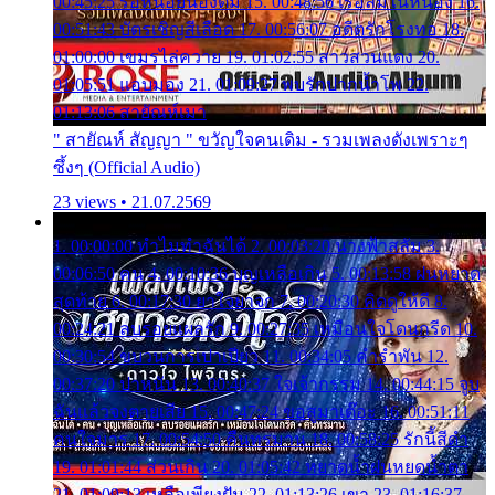
00:45:25 รอหน่อยน้องติ๋ม 15. 00:48:56 เรือล่มในหนอง 16.
00:51:43 บัตรเชิญสีเลือด 17. 00:56:07 อดีตรักโรงทอ 18.
01:00:00 เขมรไล่ควาย 19. 01:02:55 สาวสวนแตง 20.
01:05:51 แอบมอง 21. 01:09:27 พบรักปากน้ำโพ 22.
01:13:06 สายัณห์เมา
" สายัณห์ สัญญา " ขวัญใจคนเดิม - รวมเพลงดังเพราะๆ
ซึ้งๆ (Official Audio)
23 views • 21.07.2569
1. 00:00:00 ทำไมทำฉันได้ 2. 00:03:20 นางฟ้าสลัม 3.
00:06:50 คน 4. 00:10:36 บุญเหลือเกิน 5. 00:13:58 ฝนหยาด
สุดท้าย 6. 00:17:30 ยาใจยาจก 7. 00:20:30 คิดดูให้ดี 8.
00:24:21 ลบรอยแผลรัก 9. 00:27:35 เหมือนใจโดนกรีด 10.
00:30:54 ขบวนการเปาเปียว 11. 00:34:05 คำรำพัน 12.
00:37:20 ปาหนัน 13. 00:40:37 ใจเจ้ากรรม 14. 00:44:15 จูบ
ฉันแล้วจงตายเสีย 15. 00:47:24 ขอสูมาเต๊อะ 16. 00:51:11
คนใจมาร 17. 00:54:50 คืนทรมาน 18. 00:58:25 รักนี้สีดำ
19. 01:01:44 ส่วนเกิน 20. 01:05:42 หยาดน้ำฝนหยดน้ำตา
21. 01:09:13 เหลือเพียงฝัน 22. 01:13:26 เขา 23. 01:16:37