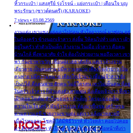
หิ้วกระเป๋า | แสงสุรีย์ รุ่งโรจน์ - แย่งกระเป๋า | เตือนใจ บุญ
พระรักษา (ซาวด์ดนตรี) (KARAOKE)
7 views • 03.08.2569
งานแต่ง เขาแซง แย่งเอาไปก่อน หัวใจอาวรณ์ มาซ่อน อยู่
ในห้องครัว ข้างนอกเจ้าสาว ส่งยิ้ม ให้คนไปทั่ว แต่เรา เฝ้า
อยู่ในครัว ทำตัวเป็นเด็ก ล้างจาน ในเมื่อ เจ้าสาว คือคน
บ้านใกล้ พึ่งพาอาศัย จำใจ ต้องไปช่วยงาน พอถึงเวลา เขา
พา กันเข้าพาขวัญ เพื่อนฝูง เฮฮาดังลั่น แต่เราล้างจาน
เดียวดาย เป็นคนพ่าย บ่มีความหมาย เคียงใจเจ้าบ่าว เป็น
คนพ่าย บ่มีความหมาย เคียงใจเจ้าบ่าว เพื่อนเจ้าสาว ยัง
เป็นบ่ได้ คือคนพ่าย ฮักคน ไม่มีใครสน เขาไม่เห็นคน ที่อยู่
ในครัว เจ้าสาว ก็มัวแต่งตัว สวยเด่น นั่งเคียงเจ้าบ่าว ที่เขา
เฝ้าคอย ใจเต้น หัวใจของเรา ลำเค็ญ ใครจะมองเห็น
ความใน ใจ เศร้า มันร้าวระบม ต้องมาขื่นขม เศร้าตรม
ท่ามความสุขี ช่วยงานเขาแต่ง แต่เรา แล้งมาหลายปี
เมื่อไรหนอจะ โชคดี ได้มีพิธีวิวาห์ หัวใจหล้า คอยไปคอย
มา คือหน้าที่เก่า หัวใจหล้า คอยไปคอยมา คือหน้าที่เก่า