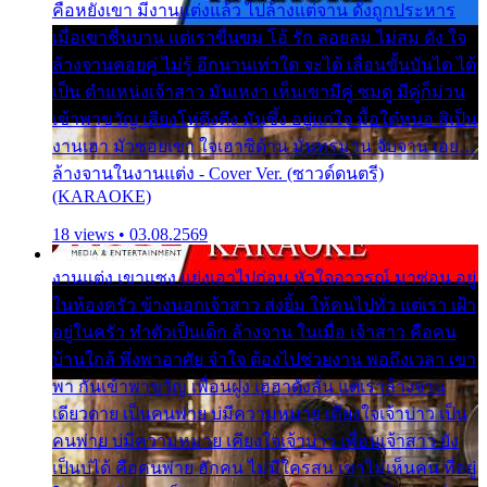
คือหยังเขา มีงานแต่งแล้ว ไปล้างแต่จาน ดั่งถูกประหาร
เมื่อเขาชื่นบาน แต่เราขื่นขม โอ้ รัก ลอยลม ไม่สม ดัง ใจ
ล้างจานคอยคู่ ไม่รู้ อีกนานเท่าใด จะได้ เลื่อนขั้นบันได ได้
เป็น ตำแหน่งเจ้าสาว มันเหงา เห็นเขามีคู่ ซมดู มีคู่ก็ม่วน
เข้าพาขวัญ เสียงโห่ตึงตึง มันซึ้ง อยู่แก่ใจ มื้อใด๋หนอ สิเป็น
งานเฮา มัวซอยเขา ใจเฮาซิด้าน มันทรมาน จับจาน เอย…
ล้างจานในงานแต่ง - Cover Ver. (ซาวด์ดนตรี)
(KARAOKE)
18 views • 03.08.2569
งานแต่ง เขาแซง แย่งเอาไปก่อน หัวใจอาวรณ์ มาซ่อน อยู่
ในห้องครัว ข้างนอกเจ้าสาว ส่งยิ้ม ให้คนไปทั่ว แต่เรา เฝ้า
อยู่ในครัว ทำตัวเป็นเด็ก ล้างจาน ในเมื่อ เจ้าสาว คือคน
บ้านใกล้ พึ่งพาอาศัย จำใจ ต้องไปช่วยงาน พอถึงเวลา เขา
พา กันเข้าพาขวัญ เพื่อนฝูง เฮฮาดังลั่น แต่เราล้างจาน
เดียวดาย เป็นคนพ่าย บ่มีความหมาย เคียงใจเจ้าบ่าว เป็น
คนพ่าย บ่มีความหมาย เคียงใจเจ้าบ่าว เพื่อนเจ้าสาว ยัง
เป็นบ่ได้ คือคนพ่าย ฮักคน ไม่มีใครสน เขาไม่เห็นคน ที่อยู่