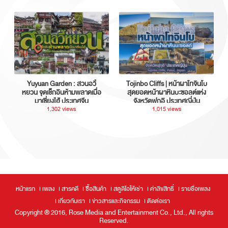
Yuyuan Garden : สวนอวี้
Tojinbo Cliffs | หน้าผาโทจินโบ
หยวน จุดเช็กอินห้ามพลาดเมื่อ
สุดยอดหน้าผาหินบะซอลต์แห่ง
มาเซี่ยงไฮ้ ประเทศจีน
จังหวัดฟุกุอิ ประเทศญี่ปุ่น
1,302 views
1,015 views
หน้าแรก
เพลง
สารคดี
ซื้อสินค้า
สตูดิโอให้เช่า
ค่าลิขสิทธิ์
รายชื่อเพลง
เกี่ยวกับเรา
ข่าวสารและกิจกรรม
ติดต่อเรา
Copyright ® 2016, Rose Media and Entertainment Co., Ltd., All rights
Reserved.