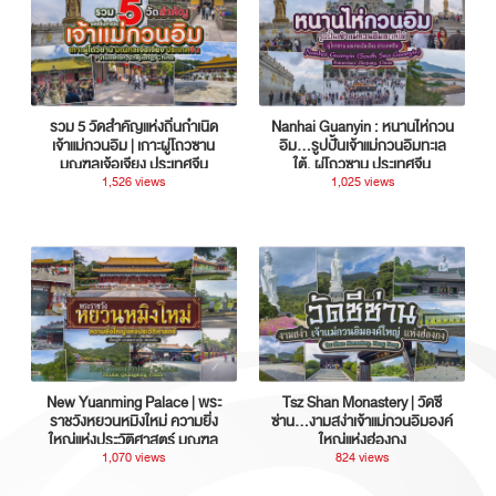
รวม 5 วัดสำคัญแห่งถิ่นกำเนิด
Nanhai Guanyin : หนานไห่กวน
เจ้าแม่กวนอิม | เกาะผู่โถวซาน
อิม...รูปปั้นเจ้าแม่กวนอิมทะเล
มณฑลเจ้อเจียง ประเทศจีน
ใต้, ผู่โถวซาน ประเทศจีน
1,526 views
1,025 views
New Yuanming Palace | พระ
Tsz Shan Monastery | วัดซี
ราชวังหยวนหมิงใหม่ ความยิ่ง
ซ่าน…งามสง่าเจ้าแม่กวนอิมองค์
ใหญ่แห่งประวัติศาสตร์ มณฑล
ใหญ่แห่งฮ่องกง
กวางตุ้ง ประเทศจีน
1,070 views
824 views