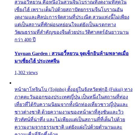
สวนอวี้หยวน คือหนึ่งในสวนจีนโบราณที่งดงามที่สุดใน
เซี่ยงไฮ้ เพราะเต็มไปด้วยสถาปัตยกรรมจีนโบราณอัน
งดงามและศิลปะการจัดสวนที่ประณีต สวนแห่งนี้ไม่เพียง
แต่เป็นสถานที่พักผ่อนหย่อนใจแต่ยังเป็นมรดกทาง
วัฒนธรรมที่สำคัญของจีนด้วยประวัติศาสตร์อันยาวนาน
กว่า 400 ปี
Yuyuan Garden : สวนอวี้หยวน จุดเช็กอินห้ามพลาดเมื่อ
มาเซี่ยงไฮ้ ประเทศจีน
1,302 views
หน้าผาโทจินโบ (Tojinbo) ตั้งอยู่ในจังหวัดฟุกุอิ (Fukui) ทาง
ภาคตะวันออกของประเทศญี่ปุ่น เป็นหนึ่งในสถานที่ท่อง
เที่ยวที่ได้รับความนิยมจากทั้งนักท่องเที่ยวชาวญี่ปุ่นและ
ชาวต่างชาติ ด้วยความงามของหน้าผาที่สูงชันและวิว
ทิวทัศน์ที่น่าทึ่ง และไม่เพียงแต่เป็นสถานที่ที่เต็มไปด้วย
ความงามจากธรรมชาติ แต่ยังแฝงไปด้วยตำนานและ
ความเชื่อที่ลึกซึ้งด้วย