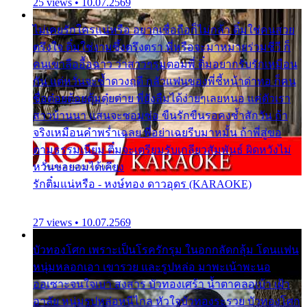
25 views • 10.07.2569
ไม่เคยรักใครแน่หรือ อยากเชื่อถือก็ไม่กล้า ติ๋มใช่คนสวย
ตรึงใจ ติ๋มใช่งามซึ้งตรึงตรา พี่หรือจะมาหมายร่วมชีวี ก็
คนเขาลืออื้อฉาว ว่าสาวๆรุมตอมพี่ ติ๋มอยากรับรักเหมือน
กัน แต่หวั่นจะช้ำดวงฤดี กลัวแฟนของพี่ชี้หน้าด่าทอ ก็คน
ชื่อต๋อยต้อยตุ้มตุ๋ยต่าย พี่ยังลืมได้ง่ายๆเลยหนอ แค่ตัวเรา
สาวบ้านนา แสนจะซอมซ่อ ขืนรักขืนรอคงช้ำสักวัน ถ้า
จริงเหมือนคำพร่ำเฉลย พี่อย่าเฉยรีบมาหมั้น ถ้าพี่สู่ขอ
ตามธรรมเนียม ติ๋มจะเตรียมรับเกลียวสัมพันธ์ ผิดหวังไม่
หวั่นขอยอมได้เคียง
รักติ๋มแน่หรือ - หงษ์ทอง ดาวอุดร (KARAOKE)
27 views • 10.07.2569
บัวทองโศก เพราะเป็นโรครักรุม ในอกกลัดกลุ้ม โดนแฟน
หนุ่มหลอกเอา เขารวย และรูปหล่อ มาพะเน้าพะนอ
ออเซาะจนใจเบา สงสาร บัวทองเศร้า น้ำตาคลอเบ้า เฝ้า
อาลัย หนุ่มรูปหล่อหนีไกล หัวใจบัวทองระรวย บัวทองโศก