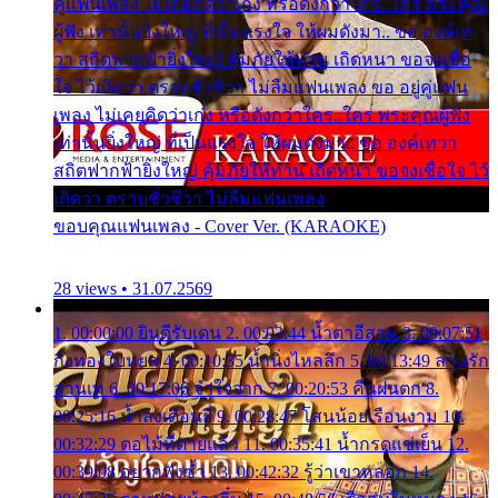
คู่แฟนเพลง ไม่เคยคิดว่าเก่ง หรือดังกว่าใคร..ใคร พระคุณ
ผู้ฟัง เท่านั้นยิ่งใหญ่ ที่เป็นแรงใจ ให้ผมดังมา.. ขอ องค์เท
วา สถิตฟากฟ้ายิ่งใหญ่ คุ้มภัยให้ท่าน เถิดหนา ขอจงเชื่อ
ใจ ไว้เถิดว่า ตราบชั่วชีวา ไม่ลืมแฟนเพลง ขอ อยู่คู่แฟน
เพลง ไม่เคยคิดว่าเก่ง หรือดังกว่าใคร..ใคร พระคุณผู้ฟัง
เท่านั้นยิ่งใหญ่ ที่เป็นแรงใจ ให้ผมดังมา.. ขอ องค์เทวา
สถิตฟากฟ้ายิ่งใหญ่ คุ้มภัยให้ท่าน เถิดหนา ขอจงเชื่อใจ ไว้
เถิดว่า ตราบชั่วชีวา ไม่ลืมแฟนเพลง
ขอบคุณแฟนเพลง - Cover Ver. (KARAOKE)
28 views • 31.07.2569
1. 00:00:00 ยินดีรับเดน 2. 00:03:44 น้ำตาอีสาน 3. 00:07:51
กิ่งทองใบหยก 4. 00:10:35 น้ำนิ่งไหลลึก 5. 00:13:49 ลานรัก
ลานเท 6. 00:17:06 จำใจจาก 7. 00:20:53 คืนฝนตก 8.
00:25:16 น้ำลงเดือนยี่ 9. 00:28:47 โสนน้อยเรือนงาม 10.
00:32:29 ตอไม้ที่ตายแล้ว 11. 00:35:41 น้ำกรดแช่เย็น 12.
00:39:08 อยากฟังซ้ำ 13. 00:42:32 รู้ว่าเขาหลอก 14.