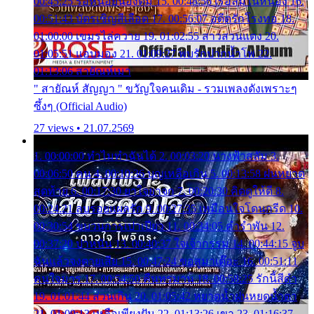
00:45:25 รอหน่อยน้องติ๋ม 15. 00:48:56 เรือล่มในหนอง 16.
00:51:43 บัตรเชิญสีเลือด 17. 00:56:07 อดีตรักโรงทอ 18.
01:00:00 เขมรไล่ควาย 19. 01:02:55 สาวสวนแตง 20.
01:05:51 แอบมอง 21. 01:09:27 พบรักปากน้ำโพ 22.
01:13:06 สายัณห์เมา
" สายัณห์ สัญญา " ขวัญใจคนเดิม - รวมเพลงดังเพราะๆ
ซึ้งๆ (Official Audio)
27 views • 21.07.2569
1. 00:00:00 ทำไมทำฉันได้ 2. 00:03:20 นางฟ้าสลัม 3.
00:06:50 คน 4. 00:10:36 บุญเหลือเกิน 5. 00:13:58 ฝนหยาด
สุดท้าย 6. 00:17:30 ยาใจยาจก 7. 00:20:30 คิดดูให้ดี 8.
00:24:21 ลบรอยแผลรัก 9. 00:27:35 เหมือนใจโดนกรีด 10.
00:30:54 ขบวนการเปาเปียว 11. 00:34:05 คำรำพัน 12.
00:37:20 ปาหนัน 13. 00:40:37 ใจเจ้ากรรม 14. 00:44:15 จูบ
ฉันแล้วจงตายเสีย 15. 00:47:24 ขอสูมาเต๊อะ 16. 00:51:11
คนใจมาร 17. 00:54:50 คืนทรมาน 18. 00:58:25 รักนี้สีดำ
19. 01:01:44 ส่วนเกิน 20. 01:05:42 หยาดน้ำฝนหยดน้ำตา
21. 01:09:13 เหลือเพียงฝัน 22. 01:13:26 เขา 23. 01:16:37