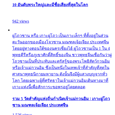
10 อันดับพระใหญ่และมีชื่อเสียงที่สุดในโลก
942 views
ผู่โถวซาน หรือ เกาะผู่โถว เป็นเกาะเล็กๆ ที่ตั้งอยู่ในส่วน
ตะวันออกของเมืองโจวซาน มณฑลเจ้อเจียง ประเทศจีน
โดยอยู่ทางตอนใต้ของนครเซี่ยงไฮ้ ผู่โถวซานเป็น 1 ใน 4
พุทธคีรีหรือภูเขาศักดิ์สิทธิ์ของจีน ชาวพุทธจีนเชื่อกันว่าผู่
โถวซานเป็นที่ประทับและตรัสรู้ของพระโพธิสัตว์กวนอิม
หรือเจ้าแม่กวนอิม ซึ่งเป็นหนึ่งในเทพเจ้าที่สำคัญที่สุดใน
ศาสนาพุทธนิกายมหายาน ดังนั้นจึงมีผู้แสวงบุญจากทั่ว
โลก โดยเฉพาะผู้ที่ศรัทธาในเจ้าแม่กวนอิมเดินทางมาที่
เกาะแห่งนี้เพื่อสักการะขอพรอยู่โดยตลอด
รวม 5 วัดสำคัญแห่งถิ่นกำเนิดเจ้าแม่กวนอิม | เกาะผู่โถว
ซาน มณฑลเจ้อเจียง ประเทศจีน
1,526 views