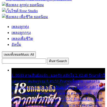
เพลงลูกทุ่ง
เพลงลูกกรุง
เพลงเพื่อชีวิต
อัลบั้ม
เพลงทั้งหมด
Music All
ค้นหา
Search
1. 00:00 สามสิบยังแจ๋ว - ยอดรัก สลักใจ 2. 02:49 รักมาห้าปี
- ศรเพชร ศรสุพรรณ 3. 05:57 รักสาวเสื้อลาย - แสงสุรีย์
รุ่งโรจน์ 4. 09:51 รักสะท้านดินสะเทือน - ยอดรัก สลักใจ 5.
12:23 มอเตอร์ไซค์ทำหล่น - ศรเพชร ศรสุพรรณ 6. 14:49
หิ้วกระเป๋า - แสงสุรีย์ รุ่งโรจน์ 7. 17:57 รักเผื่อเลือก - ยอด
รัก สลักใจ 8. 21:21 น้ำตาไอ้หนุ่ม - ศรเพชร ศรสุพรรณ 9.