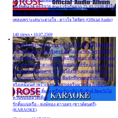
ขอรักคืน 24. 01:19:56 คนเรารักกันยาก 25. 01:23:06 หัวใจ
เถื่อน 26. 01:26:45 อยู่เพื่อลูก
เพลงเพราะเสนาะดวงใจ - ดาวใจ ไพจิตร (Official Audio)
140 views • 10.07.2569
ไม่เคยรักใครแน่หรือ อยากเชื่อถือก็ไม่กล้า ติ๋มใช่คนสวย
ตรึงใจ ติ๋มใช่งามซึ้งตรึงตรา พี่หรือจะมาหมายร่วมชีวี ก็
คนเขาลืออื้อฉาว ว่าสาวๆรุมตอมพี่ ติ๋มอยากรับรักเหมือน
กัน แต่หวั่นจะช้ำดวงฤดี กลัวแฟนของพี่ชี้หน้าด่าทอ ก็คน
ชื่อต๋อยต้อยตุ้มตุ๋ยต่าย พี่ยังลืมได้ง่ายๆเลยหนอ แค่ตัวเรา
สาวบ้านนา แสนจะซอมซ่อ ขืนรักขืนรอคงช้ำสักวัน ถ้า
จริงเหมือนคำพร่ำเฉลย พี่อย่าเฉยรีบมาหมั้น ถ้าพี่สู่ขอ
ตามธรรมเนียม ติ๋มจะเตรียมรับเกลียวสัมพันธ์ ผิดหวังไม่
หวั่นขอยอมได้เคียง
รักติ๋มแน่หรือ - หงษ์ทอง ดาวอุดร (ซาวด์ดนตรี)
(KARAOKE)