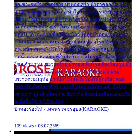
ออเซาะจนใจเบา สงสาร บัวทองเศร้า น้ำตาคลอเบ้า เฝ้า
อาลัย หนุ่มรูปหล่อหนีไกล หัวใจบัวทองระรวย บัวทองโศก
เพราะเป็นโรครักจาง ชีวิตเคว้งคว้าง เมื่อรักห่างร้างไกล
แม่ก็บอก พ่อก็สั่งจะรักใครสักครั้ง อย่าไปหวังความรวย
พลั้งไปใครจะช่วย ซื้อเปลมาไกว ให้ลูกบัวทอง เวรกรรม
ตามสนอง จึงเศร้าหมอง กลีบบัวทองต้องโรย บัวทองไม่
ตระหนัก เพราะไม่รักโคลนตม บัวทองท้องกลม เพราะลืม
ตมน้ำคลอง หลงลิ้น ที่สิ้นสัตย์ เจ้าจึงไม่ระมัด หลงกลิ่นลิ้น
โชย คำหวาน เขาวาดโรย บัวทองกลีบโรย ต้องร้อนรุม บัว
มาบานก่อนตูม ดุจไฟสุมร้อนรุมอุรา บัวทองผ่ายผอม
เพราะตรอมฤทัย ข้าวปลาไม่สนใจ ร้องไห้ลูกเดียว หยุด
โศก เสียเถิดทอง พักความเศร้าหมอง เถิดทองจ๋า ถึงใคร
เขาจะว่า ลูกเจ้าเกิดมา จะชื่อว่าไง พี่ขอเป็นเพื่อนปลอบใจ
จะตั้งชื่อให้ ว่าไอ้บังเอิญ
บัวทองร้องไห้ - เทพพร เพชรอุบล(KARAOKE)
109 views • 06.07.2569