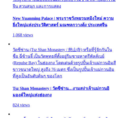
จีน สวนสนุก และการแสดง
New Yuanming Palace | พระราชวังหยวนหมิงใหม่ ความ
ยิ่งใหญ่แห่งประวัติศาสตร์ มณฑลกวางตุ้ง ประเทศจีน
1,068 views
วัดซีซ่าน (Tsz Shan Monastery / 慈山寺) หรือที่รู้จักกันใน
ชื่อ ฉี่ซ้านจี๋ เป็นวัดพุทธที่ตั้งอยู่ริมชายหาดรีพัลส์เบย์
(Repulse Bay) ในฮ่องกง โดดเด่นด้วยรูปปั้นเจ้าแม่กวนอิมสี
ขาวขนาดใหญ่ สูงถึง 76 เมตร ซึ่งเป็นรูปปั้นเจ้าแม่กวนอิม
ที่สูงเป็นอันดับต้นๆ ของโลก
Tsz Shan Monastery | วัดซีซ่าน…งามสง่าเจ้าแม่กวนอิ
มองค์ใหญ่แห่งฮ่องกง
824 views