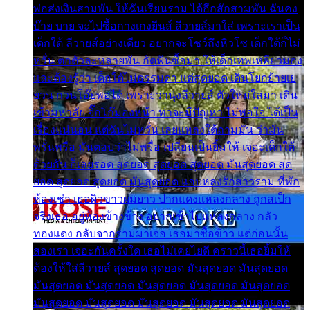
พ่อส่งเงินสามพัน ให้ฉันเรียนราม ได้อีกสักสามพัน ฉันคง
บ๊าย บาย จะไปซื้อกางเกงยีนส์ ลีวายส์มาใส่ เพราะเราเป็น
เด็กใต้ ลีวายส์อย่างเดียว อยากจะโชว์ถึงหิวโซ เด็กใต้ก็ไม่
หวั่น ตกตัวละหลายพัน กัดฟันซื้อมา ให้เด็กเทพเหลียวมอง
และต้องรู้ว่า เด็กใต้ไม่ธรรมดา แต่สุดยอด เดินโยกย้ายเย
ยวน กวนโอ๊ยพอได้ เพราะว่านุ่งลีวายส์ ตัวใหม่ใส่มา เดิน
เข้ามหาลัย จิ๊กโก๊มองหน้า ท่าจะมีปัญหา ไม่พอใจ ได้เป็น
เรื่องแน่นอน แต่ฉันไม่หวั่น เลยแหลงใต้ถามมัน ว่ามัน
พรั่นพรือ มันตอบว่าไม่พรื่อ เปลี่ยนเป็นยิ้มให้ เจอะเด็กใต้
ด้วยกัน ก็เลยรอด สุดยอด สุดยอด สุดยอด มันสุดยอด สุด
ยอด สุดยอด สุดยอด มันสุดยอด แอบหลงรักสาวราม ที่พัก
ห้องเช่า เธอผิวขาวผมยาว ปากแดงแหลงกลาง ถูกสเป็ก
จริงเธอ อยู่ห้องข้างข้าง อยากเข้าไปแหลงกลาง กลัว
ทองแดง กลับจากรามมาเจอ เธอมาซื้อข้าว แต่ก่อนนั้น
สองเรา เจอะกันครั้งใด เธอไม่เคยไยดี คราวนี้เธอยิ้มให้
ต้องให้ใส่ลีวายส์ สุดยอด สุดยอด มันสุดยอด มันสุดยอด
มันสุดยอด มันสุดยอด มันสุดยอด มันสุดยอด มันสุดยอด
มันสุดยอด มันสุดยอด มันสุดยอด มันสุดยอด มันสุดยอด