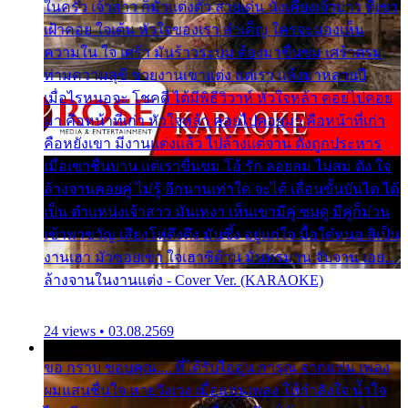
ในครัว เจ้าสาว ก็มัวแต่งตัว สวยเด่น นั่งเคียงเจ้าบ่าว ที่เขา
เฝ้าคอย ใจเต้น หัวใจของเรา ลำเค็ญ ใครจะมองเห็น
ความใน ใจ เศร้า มันร้าวระบม ต้องมาขื่นขม เศร้าตรม
ท่ามความสุขี ช่วยงานเขาแต่ง แต่เรา แล้งมาหลายปี
เมื่อไรหนอจะ โชคดี ได้มีพิธีวิวาห์ หัวใจหล้า คอยไปคอย
มา คือหน้าที่เก่า หัวใจหล้า คอยไปคอยมา คือหน้าที่เก่า
คือหยังเขา มีงานแต่งแล้ว ไปล้างแต่จาน ดั่งถูกประหาร
เมื่อเขาชื่นบาน แต่เราขื่นขม โอ้ รัก ลอยลม ไม่สม ดัง ใจ
ล้างจานคอยคู่ ไม่รู้ อีกนานเท่าใด จะได้ เลื่อนขั้นบันได ได้
เป็น ตำแหน่งเจ้าสาว มันเหงา เห็นเขามีคู่ ซมดู มีคู่ก็ม่วน
เข้าพาขวัญ เสียงโห่ตึงตึง มันซึ้ง อยู่แก่ใจ มื้อใด๋หนอ สิเป็น
งานเฮา มัวซอยเขา ใจเฮาซิด้าน มันทรมาน จับจาน เอย…
ล้างจานในงานแต่ง - Cover Ver. (KARAOKE)
24 views • 03.08.2569
ขอ กราบ ขอบคุณ.... ที่ได้รับไออุ่น การุณ จากแฟน เพลง
ผมแสนชื่นใจ หายวังเวง เมื่อแฟนเพลง ให้กำลังใจ น้ำใจ