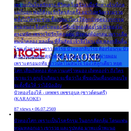
เพราะเป็นโรครักจาง ชีวิตเคว้งคว้าง เมื่อรักห่างร้างไกล
แม่ก็บอก พ่อก็สั่งจะรักใครสักครั้ง อย่าไปหวังความรวย
พลั้งไปใครจะช่วย ซื้อเปลมาไกว ให้ลูกบัวทอง เวรกรรม
ตามสนอง จึงเศร้าหมอง กลีบบัวทองต้องโรย บัวทองไม่
ตระหนัก เพราะไม่รักโคลนตม บัวทองท้องกลม เพราะลืม
ตมน้ำคลอง หลงลิ้น ที่สิ้นสัตย์ เจ้าจึงไม่ระมัด หลงกลิ่นลิ้น
โชย คำหวาน เขาวาดโรย บัวทองกลีบโรย ต้องร้อนรุม บัว
มาบานก่อนตูม ดุจไฟสุมร้อนรุมอุรา บัวทองผ่ายผอม
เพราะตรอมฤทัย ข้าวปลาไม่สนใจ ร้องไห้ลูกเดียว หยุด
โศก เสียเถิดทอง พักความเศร้าหมอง เถิดทองจ๋า ถึงใคร
เขาจะว่า ลูกเจ้าเกิดมา จะชื่อว่าไง พี่ขอเป็นเพื่อนปลอบใจ
จะตั้งชื่อให้ ว่าไอ้บังเอิญ
บัวทองร้องไห้ - เทพพร เพชรอุบล (ซาวด์ดนตรี)
(KARAOKE)
87 views • 06.07.2569
บัวทองโศก เพราะเป็นโรครักรุม ในอกกลัดกลุ้ม โดนแฟน
หนุ่มหลอกเอา เขารวย และรูปหล่อ มาพะเน้าพะนอ