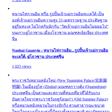
หนานไห่กวนอิม หรือ รูปปั้นเจ้าแม่กวนอิมทะเลใต้ เป็น
องค์เจ้าแม่กวนอิมความสูง 33 เมตรรวมฐาน ประดิษฐาน
อยู่ริมทะเล ไม่ไกลกันนักกับ “วัดเจ้าแม่กวนอิมไม่ยอมไป”
บนเกาะผู่โถวซาน เมืองโจวซาน มณฑลเจ้อเจียง ประเทศ
จีน
Nanhai Guanyin : หนานไห่กวนอิม...รูปปั้นเจ้าแม่กวนอิม
ทะเลใต้, ผู่โถวซาน ประเทศจีน
1,025 views
พระราชวังหยวนหมิงใหม่ (New Yuanming Palace/宮新園
明園) ในเมืองจูไห่ (Zhuhai) มณฑลกวางตุ้ง (Quangdong)
ประเทศจีน เป็นสวนและสถานที่ท่องเที่ยวที่ได้รับแรง
บันดาลใจจากพระราชวังฤดูร้อนเก่า (Old Summer Palace)
หรือหยวนหมิงหยวนในกรุงปักกิ่ง สวนสาธารณะขนาด
ใหญ่ใจกลางเมืองแห่งนี้มีครบทั้งธรรมชาติ สถาปัตยกรรม