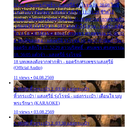
24:27 สามเณรกำพร้า - แสงสุรีย์ รุ่งโรจน์ 10. 28:08 ไม่มี
เวลาไปหาเมียน้อย - ยอดรัก สลักใจ 11. 31:29 ชีวิตไอ้
ธรรม - ศรเพชร ศรสุพรรณ 12. 35:26 ทหารอากาศขาดรัก
- แสงสุรีย์ รุ่งโรจน์ 13. 39:01 คนหัวใจโทรม - ยอดรัก สลัก
ใจ 14. 42:49 ไอ้หวังตายแน่ - ศรเพชร ศรสุพรรณ 15. 46:35
ธาตุแท้ของเธอ - แสงสุรีย์ รุ่งโรจน์ 16. 49:57 กำนันกำใน -
ยอดรัก สลักใจ 17. 52:29 สาวบริสุทธิ์ - ศรเพชร ศรสุพรรณ
18. 56:05 แต๋วจ๋า - แสงสุรีย์ รุ่งโรจน์
18 บทเพลงดังจากฟากฟ้า - ยอดรัก/ศรเพชร/แสงสุรีย์
(Official Audio)
11 views • 04.08.2569
1. 00:00 หิ้วกระเป๋า 2. 03:30 แย่งกระเป๋า
หิ้วกระเป๋า | แสงสุรีย์ รุ่งโรจน์ - แย่งกระเป๋า | เตือนใจ บุญ
พระรักษา (KARAOKE)
10 views • 03.08.2569
1. 00:00 หิ้วกระเป๋า 2. 03:30 แย่งกระเป๋า