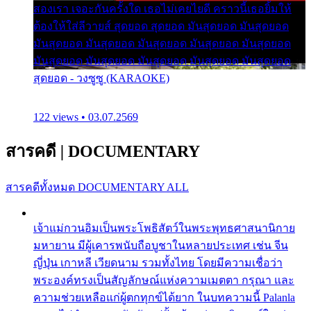
สองเรา เจอะกันครั้งใด เธอไม่เคยไยดี คราวนี้เธอยิ้มให้
ต้องให้ใส่ลีวายส์ สุดยอด สุดยอด มันสุดยอด มันสุดยอด
มันสุดยอด มันสุดยอด มันสุดยอด มันสุดยอด มันสุดยอด
มันสุดยอด มันสุดยอด มันสุดยอด มันสุดยอด มันสุดยอด
สุดยอด - วงซูซู (KARAOKE)
122 views • 03.07.2569
สารคดี
|
DOCUMENTARY
สารคดีทั้งหมด
DOCUMENTARY ALL
เจ้าแม่กวนอิมเป็นพระโพธิสัตว์ในพระพุทธศาสนานิกาย
มหายาน มีผู้เคารพนับถือบูชาในหลายประเทศ เช่น จีน
ญี่ปุ่น เกาหลี เวียดนาม รวมทั้งไทย โดยมีความเชื่อว่า
พระองค์ทรงเป็นสัญลักษณ์แห่งความเมตตา กรุณา และ
ความช่วยเหลือแก่ผู้ตกทุกข์ได้ยาก ในบทความนี้ Palanla