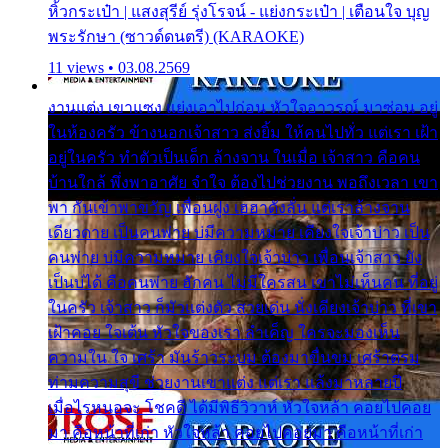
หิ้วกระเป๋า | แสงสุรีย์ รุ่งโรจน์ - แย่งกระเป๋า | เตือนใจ บุญ
พระรักษา (ซาวด์ดนตรี) (KARAOKE)
11 views • 03.08.2569
งานแต่ง เขาแซง แย่งเอาไปก่อน หัวใจอาวรณ์ มาซ่อน อยู่
ในห้องครัว ข้างนอกเจ้าสาว ส่งยิ้ม ให้คนไปทั่ว แต่เรา เฝ้า
อยู่ในครัว ทำตัวเป็นเด็ก ล้างจาน ในเมื่อ เจ้าสาว คือคน
บ้านใกล้ พึ่งพาอาศัย จำใจ ต้องไปช่วยงาน พอถึงเวลา เขา
พา กันเข้าพาขวัญ เพื่อนฝูง เฮฮาดังลั่น แต่เราล้างจาน
เดียวดาย เป็นคนพ่าย บ่มีความหมาย เคียงใจเจ้าบ่าว เป็น
คนพ่าย บ่มีความหมาย เคียงใจเจ้าบ่าว เพื่อนเจ้าสาว ยัง
เป็นบ่ได้ คือคนพ่าย ฮักคน ไม่มีใครสน เขาไม่เห็นคน ที่อยู่
ในครัว เจ้าสาว ก็มัวแต่งตัว สวยเด่น นั่งเคียงเจ้าบ่าว ที่เขา
เฝ้าคอย ใจเต้น หัวใจของเรา ลำเค็ญ ใครจะมองเห็น
ความใน ใจ เศร้า มันร้าวระบม ต้องมาขื่นขม เศร้าตรม
ท่ามความสุขี ช่วยงานเขาแต่ง แต่เรา แล้งมาหลายปี
เมื่อไรหนอจะ โชคดี ได้มีพิธีวิวาห์ หัวใจหล้า คอยไปคอย
มา คือหน้าที่เก่า หัวใจหล้า คอยไปคอยมา คือหน้าที่เก่า