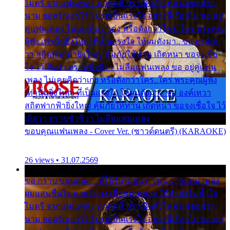
ไมตรี จากแฟนเพลง ทุกทุกที่ ปราณีหลั่งไหล ผมขอฝาก
นาม ยอดรักเอาไว้ โปรดเป็นแรงใจ อย่างนี้เรื่อยไป ขอ อยู่
คู่แฟนเพลง ไม่เคยคิดว่าเก่ง หรือดังกว่าใคร..ใคร พระคุณ
ผู้ฟัง เท่านั้นยิ่งใหญ่ ที่เป็นแรงใจ ให้ผมดังมา.. ขอ องค์เท
วา สถิตฟากฟ้ายิ่งใหญ่ คุ้มภัยให้ท่าน เถิดหนา ขอจงเชื่อ
ใจ ไว้เถิดว่า ตราบชั่วชีวา ไม่ลืมแฟนเพลง ขอ อยู่คู่แฟน
เพลง ไม่เคยคิดว่าเก่ง หรือดังกว่าใคร..ใคร พระคุณผู้ฟัง
เท่านั้นยิ่งใหญ่ ที่เป็นแรงใจ ให้ผมดังมา.. ขอ องค์เทวา
สถิตฟากฟ้ายิ่งใหญ่ คุ้มภัยให้ท่าน เถิดหนา ขอจงเชื่อใจ ไว้
เถิดว่า ตราบชั่วชีวา ไม่ลืมแฟนเพลง
ขอบคุณแฟนเพลง - Cover Ver. (ซาวด์ดนตรี) (KARAOKE)
26 views • 31.07.2569
ขอ กราบ ขอบคุณ.... ที่ได้รับไออุ่น การุณ จากแฟน เพลง
ผมแสนชื่นใจ หายวังเวง เมื่อแฟนเพลง ให้กำลังใจ น้ำใจ
ไมตรี จากแฟนเพลง ทุกทุกที่ ปราณีหลั่งไหล ผมขอฝาก
นาม ยอดรักเอาไว้ โปรดเป็นแรงใจ อย่างนี้เรื่อยไป ขอ อยู่