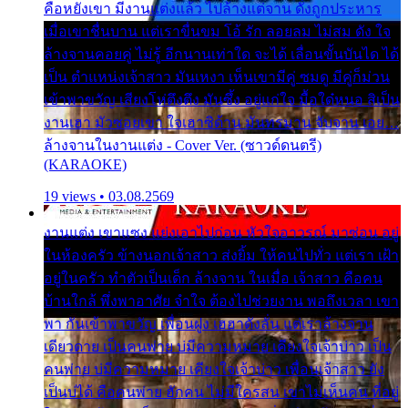
คือหยังเขา มีงานแต่งแล้ว ไปล้างแต่จาน ดั่งถูกประหาร
เมื่อเขาชื่นบาน แต่เราขื่นขม โอ้ รัก ลอยลม ไม่สม ดัง ใจ
ล้างจานคอยคู่ ไม่รู้ อีกนานเท่าใด จะได้ เลื่อนขั้นบันได ได้
เป็น ตำแหน่งเจ้าสาว มันเหงา เห็นเขามีคู่ ซมดู มีคู่ก็ม่วน
เข้าพาขวัญ เสียงโห่ตึงตึง มันซึ้ง อยู่แก่ใจ มื้อใด๋หนอ สิเป็น
งานเฮา มัวซอยเขา ใจเฮาซิด้าน มันทรมาน จับจาน เอย…
ล้างจานในงานแต่ง - Cover Ver. (ซาวด์ดนตรี)
(KARAOKE)
19 views • 03.08.2569
งานแต่ง เขาแซง แย่งเอาไปก่อน หัวใจอาวรณ์ มาซ่อน อยู่
ในห้องครัว ข้างนอกเจ้าสาว ส่งยิ้ม ให้คนไปทั่ว แต่เรา เฝ้า
อยู่ในครัว ทำตัวเป็นเด็ก ล้างจาน ในเมื่อ เจ้าสาว คือคน
บ้านใกล้ พึ่งพาอาศัย จำใจ ต้องไปช่วยงาน พอถึงเวลา เขา
พา กันเข้าพาขวัญ เพื่อนฝูง เฮฮาดังลั่น แต่เราล้างจาน
เดียวดาย เป็นคนพ่าย บ่มีความหมาย เคียงใจเจ้าบ่าว เป็น
คนพ่าย บ่มีความหมาย เคียงใจเจ้าบ่าว เพื่อนเจ้าสาว ยัง
เป็นบ่ได้ คือคนพ่าย ฮักคน ไม่มีใครสน เขาไม่เห็นคน ที่อยู่