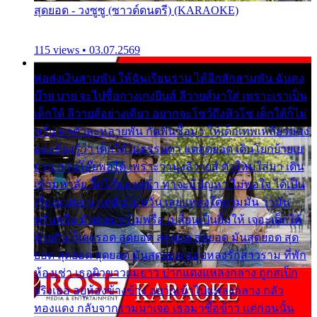
สุดยอด - วงซูซู (ซาวด์ดนตรี) (KARAOKE)
115 views • 03.07.2569
พ่อส่งเงินสามพัน ให้ฉันเรียนราม ได้อีกสักสามพัน ฉันคง
บ๊าย บาย จะไปซื้อกางเกงยีนส์ ลีวายส์มาใส่ เพราะเราเป็น
เด็กใต้ ลีวายส์อย่างเดียว อยากจะโชว์ถึงหิวโซ เด็กใต้ก็ไม่
หวั่น ตกตัวละหลายพัน กัดฟันซื้อมา ให้เด็กเทพเหลียวมอง
และต้องรู้ว่า เด็กใต้ไม่ธรรมดา แต่สุดยอด เดินโยกย้ายเย
ยวน กวนโอ๊ยพอได้ เพราะว่านุ่งลีวายส์ ตัวใหม่ใส่มา เดิน
เข้ามหาลัย จิ๊กโก๊มองหน้า ท่าจะมีปัญหา ไม่พอใจ ได้เป็น
เรื่องแน่นอน แต่ฉันไม่หวั่น เลยแหลงใต้ถามมัน ว่ามัน
พรั่นพรือ มันตอบว่าไม่พรื่อ เปลี่ยนเป็นยิ้มให้ เจอะเด็กใต้
ด้วยกัน ก็เลยรอด สุดยอด สุดยอด สุดยอด มันสุดยอด สุด
ยอด สุดยอด สุดยอด มันสุดยอด แอบหลงรักสาวราม ที่พัก
ห้องเช่า เธอผิวขาวผมยาว ปากแดงแหลงกลาง ถูกสเป็ก
จริงเธอ อยู่ห้องข้างข้าง อยากเข้าไปแหลงกลาง กลัว
ทองแดง กลับจากรามมาเจอ เธอมาซื้อข้าว แต่ก่อนนั้น