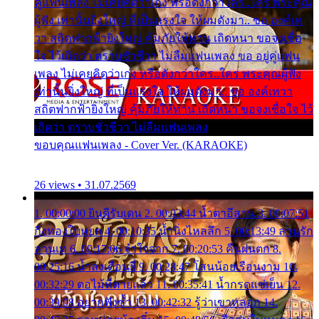
คู่แฟนเพลง ไม่เคยคิดว่าเก่ง หรือดังกว่าใคร..ใคร พระคุณ
ผู้ฟัง เท่านั้นยิ่งใหญ่ ที่เป็นแรงใจ ให้ผมดังมา.. ขอ องค์เท
วา สถิตฟากฟ้ายิ่งใหญ่ คุ้มภัยให้ท่าน เถิดหนา ขอจงเชื่อ
ใจ ไว้เถิดว่า ตราบชั่วชีวา ไม่ลืมแฟนเพลง ขอ อยู่คู่แฟน
เพลง ไม่เคยคิดว่าเก่ง หรือดังกว่าใคร..ใคร พระคุณผู้ฟัง
เท่านั้นยิ่งใหญ่ ที่เป็นแรงใจ ให้ผมดังมา.. ขอ องค์เทวา
สถิตฟากฟ้ายิ่งใหญ่ คุ้มภัยให้ท่าน เถิดหนา ขอจงเชื่อใจ ไว้
เถิดว่า ตราบชั่วชีวา ไม่ลืมแฟนเพลง
ขอบคุณแฟนเพลง - Cover Ver. (KARAOKE)
26 views • 31.07.2569
1. 00:00:00 ยินดีรับเดน 2. 00:03:44 น้ำตาอีสาน 3. 00:07:51
กิ่งทองใบหยก 4. 00:10:35 น้ำนิ่งไหลลึก 5. 00:13:49 ลานรัก
ลานเท 6. 00:17:06 จำใจจาก 7. 00:20:53 คืนฝนตก 8.
00:25:16 น้ำลงเดือนยี่ 9. 00:28:47 โสนน้อยเรือนงาม 10.
00:32:29 ตอไม้ที่ตายแล้ว 11. 00:35:41 น้ำกรดแช่เย็น 12.
00:39:08 อยากฟังซ้ำ 13. 00:42:32 รู้ว่าเขาหลอก 14.