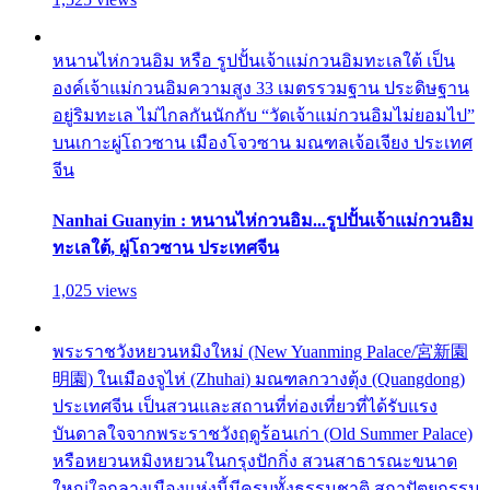
หนานไห่กวนอิม หรือ รูปปั้นเจ้าแม่กวนอิมทะเลใต้ เป็น
องค์เจ้าแม่กวนอิมความสูง 33 เมตรรวมฐาน ประดิษฐาน
อยู่ริมทะเล ไม่ไกลกันนักกับ “วัดเจ้าแม่กวนอิมไม่ยอมไป”
บนเกาะผู่โถวซาน เมืองโจวซาน มณฑลเจ้อเจียง ประเทศ
จีน
Nanhai Guanyin : หนานไห่กวนอิม...รูปปั้นเจ้าแม่กวนอิม
ทะเลใต้, ผู่โถวซาน ประเทศจีน
1,025 views
พระราชวังหยวนหมิงใหม่ (New Yuanming Palace/宮新園
明園) ในเมืองจูไห่ (Zhuhai) มณฑลกวางตุ้ง (Quangdong)
ประเทศจีน เป็นสวนและสถานที่ท่องเที่ยวที่ได้รับแรง
บันดาลใจจากพระราชวังฤดูร้อนเก่า (Old Summer Palace)
หรือหยวนหมิงหยวนในกรุงปักกิ่ง สวนสาธารณะขนาด
ใหญ่ใจกลางเมืองแห่งนี้มีครบทั้งธรรมชาติ สถาปัตยกรรม