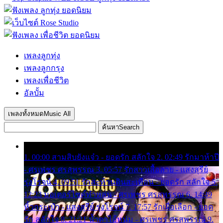
เพลงลูกทุ่ง
เพลงลูกกรุง
เพลงเพื่อชีวิต
อัลบั้ม
เพลงทั้งหมด
Music All
ค้นหา
Search
1. 00:00 สามสิบยังแจ๋ว - ยอดรัก สลักใจ 2. 02:49 รักมาห้าปี
- ศรเพชร ศรสุพรรณ 3. 05:57 รักสาวเสื้อลาย - แสงสุรีย์
รุ่งโรจน์ 4. 09:51 รักสะท้านดินสะเทือน - ยอดรัก สลักใจ 5.
12:23 มอเตอร์ไซค์ทำหล่น - ศรเพชร ศรสุพรรณ 6. 14:49
หิ้วกระเป๋า - แสงสุรีย์ รุ่งโรจน์ 7. 17:57 รักเผื่อเลือก - ยอด
รัก สลักใจ 8. 21:21 น้ำตาไอ้หนุ่ม - ศรเพชร ศรสุพรรณ 9.