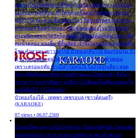
เพราะเป็นโรครักจาง ชีวิตเคว้งคว้าง เมื่อรักห่างร้างไกล
แม่ก็บอก พ่อก็สั่งจะรักใครสักครั้ง อย่าไปหวังความรวย
พลั้งไปใครจะช่วย ซื้อเปลมาไกว ให้ลูกบัวทอง เวรกรรม
ตามสนอง จึงเศร้าหมอง กลีบบัวทองต้องโรย บัวทองไม่
ตระหนัก เพราะไม่รักโคลนตม บัวทองท้องกลม เพราะลืม
ตมน้ำคลอง หลงลิ้น ที่สิ้นสัตย์ เจ้าจึงไม่ระมัด หลงกลิ่นลิ้น
โชย คำหวาน เขาวาดโรย บัวทองกลีบโรย ต้องร้อนรุม บัว
มาบานก่อนตูม ดุจไฟสุมร้อนรุมอุรา บัวทองผ่ายผอม
เพราะตรอมฤทัย ข้าวปลาไม่สนใจ ร้องไห้ลูกเดียว หยุด
โศก เสียเถิดทอง พักความเศร้าหมอง เถิดทองจ๋า ถึงใคร
เขาจะว่า ลูกเจ้าเกิดมา จะชื่อว่าไง พี่ขอเป็นเพื่อนปลอบใจ
จะตั้งชื่อให้ ว่าไอ้บังเอิญ
บัวทองร้องไห้ - เทพพร เพชรอุบล (ซาวด์ดนตรี)
(KARAOKE)
87 views • 06.07.2569
บัวทองโศก เพราะเป็นโรครักรุม ในอกกลัดกลุ้ม โดนแฟน
หนุ่มหลอกเอา เขารวย และรูปหล่อ มาพะเน้าพะนอ