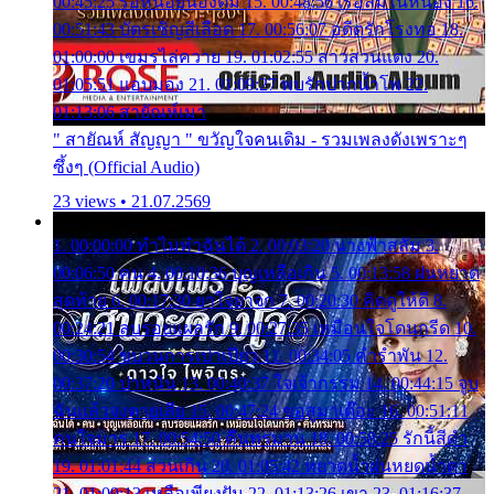
00:45:25 รอหน่อยน้องติ๋ม 15. 00:48:56 เรือล่มในหนอง 16.
00:51:43 บัตรเชิญสีเลือด 17. 00:56:07 อดีตรักโรงทอ 18.
01:00:00 เขมรไล่ควาย 19. 01:02:55 สาวสวนแตง 20.
01:05:51 แอบมอง 21. 01:09:27 พบรักปากน้ำโพ 22.
01:13:06 สายัณห์เมา
" สายัณห์ สัญญา " ขวัญใจคนเดิม - รวมเพลงดังเพราะๆ
ซึ้งๆ (Official Audio)
23 views • 21.07.2569
1. 00:00:00 ทำไมทำฉันได้ 2. 00:03:20 นางฟ้าสลัม 3.
00:06:50 คน 4. 00:10:36 บุญเหลือเกิน 5. 00:13:58 ฝนหยาด
สุดท้าย 6. 00:17:30 ยาใจยาจก 7. 00:20:30 คิดดูให้ดี 8.
00:24:21 ลบรอยแผลรัก 9. 00:27:35 เหมือนใจโดนกรีด 10.
00:30:54 ขบวนการเปาเปียว 11. 00:34:05 คำรำพัน 12.
00:37:20 ปาหนัน 13. 00:40:37 ใจเจ้ากรรม 14. 00:44:15 จูบ
ฉันแล้วจงตายเสีย 15. 00:47:24 ขอสูมาเต๊อะ 16. 00:51:11
คนใจมาร 17. 00:54:50 คืนทรมาน 18. 00:58:25 รักนี้สีดำ
19. 01:01:44 ส่วนเกิน 20. 01:05:42 หยาดน้ำฝนหยดน้ำตา
21. 01:09:13 เหลือเพียงฝัน 22. 01:13:26 เขา 23. 01:16:37