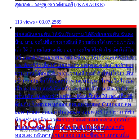
สุดยอด - วงซูซู (ซาวด์ดนตรี) (KARAOKE)
113 views • 03.07.2569
พ่อส่งเงินสามพัน ให้ฉันเรียนราม ได้อีกสักสามพัน ฉันคง
บ๊าย บาย จะไปซื้อกางเกงยีนส์ ลีวายส์มาใส่ เพราะเราเป็น
เด็กใต้ ลีวายส์อย่างเดียว อยากจะโชว์ถึงหิวโซ เด็กใต้ก็ไม่
หวั่น ตกตัวละหลายพัน กัดฟันซื้อมา ให้เด็กเทพเหลียวมอง
และต้องรู้ว่า เด็กใต้ไม่ธรรมดา แต่สุดยอด เดินโยกย้ายเย
ยวน กวนโอ๊ยพอได้ เพราะว่านุ่งลีวายส์ ตัวใหม่ใส่มา เดิน
เข้ามหาลัย จิ๊กโก๊มองหน้า ท่าจะมีปัญหา ไม่พอใจ ได้เป็น
เรื่องแน่นอน แต่ฉันไม่หวั่น เลยแหลงใต้ถามมัน ว่ามัน
พรั่นพรือ มันตอบว่าไม่พรื่อ เปลี่ยนเป็นยิ้มให้ เจอะเด็กใต้
ด้วยกัน ก็เลยรอด สุดยอด สุดยอด สุดยอด มันสุดยอด สุด
ยอด สุดยอด สุดยอด มันสุดยอด แอบหลงรักสาวราม ที่พัก
ห้องเช่า เธอผิวขาวผมยาว ปากแดงแหลงกลาง ถูกสเป็ก
จริงเธอ อยู่ห้องข้างข้าง อยากเข้าไปแหลงกลาง กลัว
ทองแดง กลับจากรามมาเจอ เธอมาซื้อข้าว แต่ก่อนนั้น