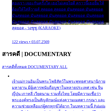
สองเรา เจอะกันครั้งใด เธอไม่เคยไยดี คราวนี้เธอยิ้มให้
ต้องให้ใส่ลีวายส์ สุดยอด สุดยอด มันสุดยอด มันสุดยอด
มันสุดยอด มันสุดยอด มันสุดยอด มันสุดยอด มันสุดยอด
มันสุดยอด มันสุดยอด มันสุดยอด มันสุดยอด มันสุดยอด
สุดยอด - วงซูซู (KARAOKE)
122 views • 03.07.2569
สารคดี
|
DOCUMENTARY
สารคดีทั้งหมด
DOCUMENTARY ALL
เจ้าแม่กวนอิมเป็นพระโพธิสัตว์ในพระพุทธศาสนานิกาย
มหายาน มีผู้เคารพนับถือบูชาในหลายประเทศ เช่น จีน
ญี่ปุ่น เกาหลี เวียดนาม รวมทั้งไทย โดยมีความเชื่อว่า
พระองค์ทรงเป็นสัญลักษณ์แห่งความเมตตา กรุณา และ
ความช่วยเหลือแก่ผู้ตกทุกข์ได้ยาก ในบทความนี้ Palanla