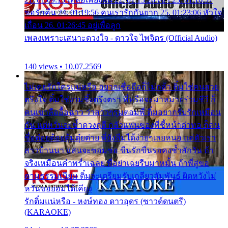
ขอรักคืน 24. 01:19:56 คนเรารักกันยาก 25. 01:23:06 หัวใจ
เถื่อน 26. 01:26:45 อยู่เพื่อลูก
เพลงเพราะเสนาะดวงใจ - ดาวใจ ไพจิตร (Official Audio)
140 views • 10.07.2569
ไม่เคยรักใครแน่หรือ อยากเชื่อถือก็ไม่กล้า ติ๋มใช่คนสวย
ตรึงใจ ติ๋มใช่งามซึ้งตรึงตรา พี่หรือจะมาหมายร่วมชีวี ก็
คนเขาลืออื้อฉาว ว่าสาวๆรุมตอมพี่ ติ๋มอยากรับรักเหมือน
กัน แต่หวั่นจะช้ำดวงฤดี กลัวแฟนของพี่ชี้หน้าด่าทอ ก็คน
ชื่อต๋อยต้อยตุ้มตุ๋ยต่าย พี่ยังลืมได้ง่ายๆเลยหนอ แค่ตัวเรา
สาวบ้านนา แสนจะซอมซ่อ ขืนรักขืนรอคงช้ำสักวัน ถ้า
จริงเหมือนคำพร่ำเฉลย พี่อย่าเฉยรีบมาหมั้น ถ้าพี่สู่ขอ
ตามธรรมเนียม ติ๋มจะเตรียมรับเกลียวสัมพันธ์ ผิดหวังไม่
หวั่นขอยอมได้เคียง
รักติ๋มแน่หรือ - หงษ์ทอง ดาวอุดร (ซาวด์ดนตรี)
(KARAOKE)