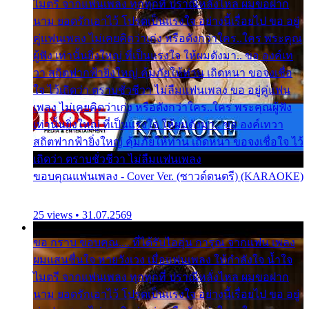
ไมตรี จากแฟนเพลง ทุกทุกที่ ปราณีหลั่งไหล ผมขอฝาก
นาม ยอดรักเอาไว้ โปรดเป็นแรงใจ อย่างนี้เรื่อยไป ขอ อยู่
คู่แฟนเพลง ไม่เคยคิดว่าเก่ง หรือดังกว่าใคร..ใคร พระคุณ
ผู้ฟัง เท่านั้นยิ่งใหญ่ ที่เป็นแรงใจ ให้ผมดังมา.. ขอ องค์เท
วา สถิตฟากฟ้ายิ่งใหญ่ คุ้มภัยให้ท่าน เถิดหนา ขอจงเชื่อ
ใจ ไว้เถิดว่า ตราบชั่วชีวา ไม่ลืมแฟนเพลง ขอ อยู่คู่แฟน
เพลง ไม่เคยคิดว่าเก่ง หรือดังกว่าใคร..ใคร พระคุณผู้ฟัง
เท่านั้นยิ่งใหญ่ ที่เป็นแรงใจ ให้ผมดังมา.. ขอ องค์เทวา
สถิตฟากฟ้ายิ่งใหญ่ คุ้มภัยให้ท่าน เถิดหนา ขอจงเชื่อใจ ไว้
เถิดว่า ตราบชั่วชีวา ไม่ลืมแฟนเพลง
ขอบคุณแฟนเพลง - Cover Ver. (ซาวด์ดนตรี) (KARAOKE)
25 views • 31.07.2569
ขอ กราบ ขอบคุณ.... ที่ได้รับไออุ่น การุณ จากแฟน เพลง
ผมแสนชื่นใจ หายวังเวง เมื่อแฟนเพลง ให้กำลังใจ น้ำใจ
ไมตรี จากแฟนเพลง ทุกทุกที่ ปราณีหลั่งไหล ผมขอฝาก
นาม ยอดรักเอาไว้ โปรดเป็นแรงใจ อย่างนี้เรื่อยไป ขอ อยู่