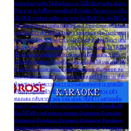
พ่อส่งเงินสามพัน ให้ฉันเรียนราม ได้อีกสักสามพัน ฉันคง
บ๊าย บาย จะไปซื้อกางเกงยีนส์ ลีวายส์มาใส่ เพราะเราเป็น
เด็กใต้ ลีวายส์อย่างเดียว อยากจะโชว์ถึงหิวโซ เด็กใต้ก็ไม่
หวั่น ตกตัวละหลายพัน กัดฟันซื้อมา ให้เด็กเทพเหลียวมอง
และต้องรู้ว่า เด็กใต้ไม่ธรรมดา แต่สุดยอด เดินโยกย้ายเย
ยวน กวนโอ๊ยพอได้ เพราะว่านุ่งลีวายส์ ตัวใหม่ใส่มา เดิน
เข้ามหาลัย จิ๊กโก๊มองหน้า ท่าจะมีปัญหา ไม่พอใจ ได้เป็น
เรื่องแน่นอน แต่ฉันไม่หวั่น เลยแหลงใต้ถามมัน ว่ามัน
พรั่นพรือ มันตอบว่าไม่พรื่อ เปลี่ยนเป็นยิ้มให้ เจอะเด็กใต้
ด้วยกัน ก็เลยรอด สุดยอด สุดยอด สุดยอด มันสุดยอด สุด
ยอด สุดยอด สุดยอด มันสุดยอด แอบหลงรักสาวราม ที่พัก
ห้องเช่า เธอผิวขาวผมยาว ปากแดงแหลงกลาง ถูกสเป็ก
จริงเธอ อยู่ห้องข้างข้าง อยากเข้าไปแหลงกลาง กลัว
ทองแดง กลับจากรามมาเจอ เธอมาซื้อข้าว แต่ก่อนนั้น
สองเรา เจอะกันครั้งใด เธอไม่เคยไยดี คราวนี้เธอยิ้มให้
ต้องให้ใส่ลีวายส์ สุดยอด สุดยอด มันสุดยอด มันสุดยอด
มันสุดยอด มันสุดยอด มันสุดยอด มันสุดยอด มันสุดยอด
มันสุดยอด มันสุดยอด มันสุดยอด มันสุดยอด มันสุดยอด