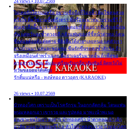
24 views • 10.07.2569
ไม่เคยรักใครแน่หรือ อยากเชื่อถือก็ไม่กล้า ติ๋มใช่คนสวย
ตรึงใจ ติ๋มใช่งามซึ้งตรึงตรา พี่หรือจะมาหมายร่วมชีวี ก็
คนเขาลืออื้อฉาว ว่าสาวๆรุมตอมพี่ ติ๋มอยากรับรักเหมือน
กัน แต่หวั่นจะช้ำดวงฤดี กลัวแฟนของพี่ชี้หน้าด่าทอ ก็คน
ชื่อต๋อยต้อยตุ้มตุ๋ยต่าย พี่ยังลืมได้ง่ายๆเลยหนอ แค่ตัวเรา
สาวบ้านนา แสนจะซอมซ่อ ขืนรักขืนรอคงช้ำสักวัน ถ้า
จริงเหมือนคำพร่ำเฉลย พี่อย่าเฉยรีบมาหมั้น ถ้าพี่สู่ขอ
ตามธรรมเนียม ติ๋มจะเตรียมรับเกลียวสัมพันธ์ ผิดหวังไม่
หวั่นขอยอมได้เคียง
รักติ๋มแน่หรือ - หงษ์ทอง ดาวอุดร (KARAOKE)
26 views • 10.07.2569
บัวทองโศก เพราะเป็นโรครักรุม ในอกกลัดกลุ้ม โดนแฟน
หนุ่มหลอกเอา เขารวย และรูปหล่อ มาพะเน้าพะนอ
ออเซาะจนใจเบา สงสาร บัวทองเศร้า น้ำตาคลอเบ้า เฝ้า
อาลัย หนุ่มรูปหล่อหนีไกล หัวใจบัวทองระรวย บัวทองโศก