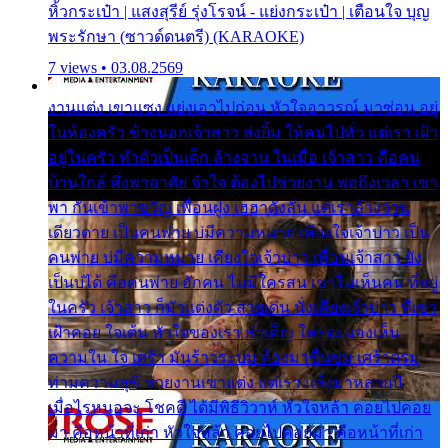
หิ้วกระเป๋า | แสงสุรีย์ รุ่งโรจน์ - แย่งกระเป๋า | เตือนใจ บุญ
พระรักษา (ซาวด์ดนตรี) (KARAOKE)
7 views • 03.08.2569
งานแต่ง เขาแซง แย่งเอาไปก่อน หัวใจอาวรณ์ มาซ่อน อยู่
ในห้องครัว ข้างนอกเจ้าสาว ส่งยิ้ม ให้คนไปทั่ว แต่เรา เฝ้า
อยู่ในครัว ทำตัวเป็นเด็ก ล้างจาน ในเมื่อ เจ้าสาว คือคน
บ้านใกล้ พึ่งพาอาศัย จำใจ ต้องไปช่วยงาน พอถึงเวลา เขา
พา กันเข้าพาขวัญ เพื่อนฝูง เฮฮาดังลั่น แต่เราล้างจาน
เดียวดาย เป็นคนพ่าย บ่มีความหมาย เคียงใจเจ้าบ่าว เป็น
คนพ่าย บ่มีความหมาย เคียงใจเจ้าบ่าว เพื่อนเจ้าสาว ยัง
เป็นบ่ได้ คือคนพ่าย ฮักคน ไม่มีใครสน เขาไม่เห็นคน ที่อยู่
ในครัว เจ้าสาว ก็มัวแต่งตัว สวยเด่น นั่งเคียงเจ้าบ่าว ที่เขา
เฝ้าคอย ใจเต้น หัวใจของเรา ลำเค็ญ ใครจะมองเห็น
ความใน ใจ เศร้า มันร้าวระบม ต้องมาขื่นขม เศร้าตรม
ท่ามความสุขี ช่วยงานเขาแต่ง แต่เรา แล้งมาหลายปี
เมื่อไรหนอจะ โชคดี ได้มีพิธีวิวาห์ หัวใจหล้า คอยไปคอย
มา คือหน้าที่เก่า หัวใจหล้า คอยไปคอยมา คือหน้าที่เก่า