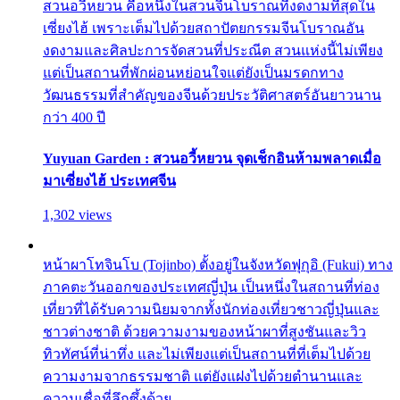
สวนอวี้หยวน คือหนึ่งในสวนจีนโบราณที่งดงามที่สุดใน
เซี่ยงไฮ้ เพราะเต็มไปด้วยสถาปัตยกรรมจีนโบราณอัน
งดงามและศิลปะการจัดสวนที่ประณีต สวนแห่งนี้ไม่เพียง
แต่เป็นสถานที่พักผ่อนหย่อนใจแต่ยังเป็นมรดกทาง
วัฒนธรรมที่สำคัญของจีนด้วยประวัติศาสตร์อันยาวนาน
กว่า 400 ปี
Yuyuan Garden : สวนอวี้หยวน จุดเช็กอินห้ามพลาดเมื่อ
มาเซี่ยงไฮ้ ประเทศจีน
1,302 views
หน้าผาโทจินโบ (Tojinbo) ตั้งอยู่ในจังหวัดฟุกุอิ (Fukui) ทาง
ภาคตะวันออกของประเทศญี่ปุ่น เป็นหนึ่งในสถานที่ท่อง
เที่ยวที่ได้รับความนิยมจากทั้งนักท่องเที่ยวชาวญี่ปุ่นและ
ชาวต่างชาติ ด้วยความงามของหน้าผาที่สูงชันและวิว
ทิวทัศน์ที่น่าทึ่ง และไม่เพียงแต่เป็นสถานที่ที่เต็มไปด้วย
ความงามจากธรรมชาติ แต่ยังแฝงไปด้วยตำนานและ
ความเชื่อที่ลึกซึ้งด้วย