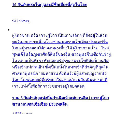
10 อันดับพระใหญ่และมีชื่อเสียงที่สุดในโลก
942 views
ผู่โถวซาน หรือ เกาะผู่โถว เป็นเกาะเล็กๆ ที่ตั้งอยู่ในส่วน
ตะวันออกของเมืองโจวซาน มณฑลเจ้อเจียง ประเทศจีน
โดยอยู่ทางตอนใต้ของนครเซี่ยงไฮ้ ผู่โถวซานเป็น 1 ใน 4
พุทธคีรีหรือภูเขาศักดิ์สิทธิ์ของจีน ชาวพุทธจีนเชื่อกันว่าผู่
โถวซานเป็นที่ประทับและตรัสรู้ของพระโพธิสัตว์กวนอิม
หรือเจ้าแม่กวนอิม ซึ่งเป็นหนึ่งในเทพเจ้าที่สำคัญที่สุดใน
ศาสนาพุทธนิกายมหายาน ดังนั้นจึงมีผู้แสวงบุญจากทั่ว
โลก โดยเฉพาะผู้ที่ศรัทธาในเจ้าแม่กวนอิมเดินทางมาที่
เกาะแห่งนี้เพื่อสักการะขอพรอยู่โดยตลอด
รวม 5 วัดสำคัญแห่งถิ่นกำเนิดเจ้าแม่กวนอิม | เกาะผู่โถว
ซาน มณฑลเจ้อเจียง ประเทศจีน
1,525 views