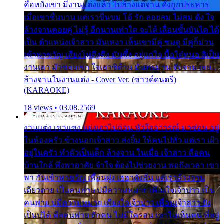
คือหยังเขา มีงานแต่งแล้ว ไปล้างแต่จาน ดั่งถูกประหาร
เมื่อเขาชื่นบาน แต่เราขื่นขม โอ้ รัก ลอยลม ไม่สม ดัง ใจ
ล้างจานคอยคู่ ไม่รู้ อีกนานเท่าใด จะได้ เลื่อนขั้นบันได ได้
เป็น ตำแหน่งเจ้าสาว มันเหงา เห็นเขามีคู่ ซมดู มีคู่ก็ม่วน
เข้าพาขวัญ เสียงโห่ตึงตึง มันซึ้ง อยู่แก่ใจ มื้อใด๋หนอ สิเป็น
งานเฮา มัวซอยเขา ใจเฮาซิด้าน มันทรมาน จับจาน เอย…
ล้างจานในงานแต่ง - Cover Ver. (ซาวด์ดนตรี)
(KARAOKE)
18 views • 03.08.2569
งานแต่ง เขาแซง แย่งเอาไปก่อน หัวใจอาวรณ์ มาซ่อน อยู่
ในห้องครัว ข้างนอกเจ้าสาว ส่งยิ้ม ให้คนไปทั่ว แต่เรา เฝ้า
อยู่ในครัว ทำตัวเป็นเด็ก ล้างจาน ในเมื่อ เจ้าสาว คือคน
บ้านใกล้ พึ่งพาอาศัย จำใจ ต้องไปช่วยงาน พอถึงเวลา เขา
พา กันเข้าพาขวัญ เพื่อนฝูง เฮฮาดังลั่น แต่เราล้างจาน
เดียวดาย เป็นคนพ่าย บ่มีความหมาย เคียงใจเจ้าบ่าว เป็น
คนพ่าย บ่มีความหมาย เคียงใจเจ้าบ่าว เพื่อนเจ้าสาว ยัง
เป็นบ่ได้ คือคนพ่าย ฮักคน ไม่มีใครสน เขาไม่เห็นคน ที่อยู่