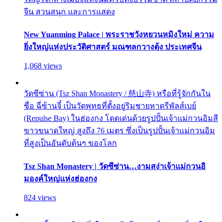
จีน สวนสนุก และการแสดง
New Yuanming Palace | พระราชวังหยวนหมิงใหม่ ความ
ยิ่งใหญ่แห่งประวัติศาสตร์ มณฑลกวางตุ้ง ประเทศจีน
1,068 views
วัดซีซ่าน (Tsz Shan Monastery / 慈山寺) หรือที่รู้จักกันใน
ชื่อ ฉี่ซ้านจี๋ เป็นวัดพุทธที่ตั้งอยู่ริมชายหาดรีพัลส์เบย์
(Repulse Bay) ในฮ่องกง โดดเด่นด้วยรูปปั้นเจ้าแม่กวนอิมสี
ขาวขนาดใหญ่ สูงถึง 76 เมตร ซึ่งเป็นรูปปั้นเจ้าแม่กวนอิม
ที่สูงเป็นอันดับต้นๆ ของโลก
Tsz Shan Monastery | วัดซีซ่าน…งามสง่าเจ้าแม่กวนอิ
มองค์ใหญ่แห่งฮ่องกง
824 views