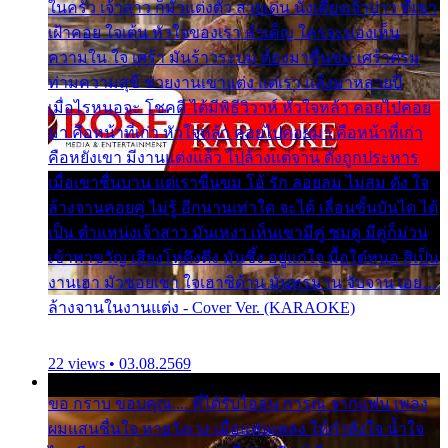
ในครัว เจ้าสาว ก็มัวแต่งตัว สวยเด่น นั่งเคียงเจ้าบ่าว ที่เขา
เฝ้าคอย ใจเต้น หัวใจของเรา ลำเค็ญ ใครจะมองเห็น
ความใน ใจ เศร้า มันร้าวระบม ต้องมาขื่นขม เศร้าตรม
ท่ามความสุขี ช่วยงานเขาแต่ง แต่เรา แล้งมาหลายปี
เมื่อไรหนอจะ โชคดี ได้มีพิธีวิวาห์ หัวใจหล้า คอยไปคอย
มา คือหน้าที่เก่า หัวใจหล้า คอยไปคอยมา คือหน้าที่เก่า
คือหยังเขา มีงานแต่งแล้ว ไปล้างแต่จาน ดั่งถูกประหาร
เมื่อเขาชื่นบาน แต่เราขื่นขม โอ้ รัก ลอยลม ไม่สม ดัง ใจ
ล้างจานคอยคู่ ไม่รู้ อีกนานเท่าใด จะได้ เลื่อนขั้นบันได ได้
เป็น ตำแหน่งเจ้าสาว มันเหงา เห็นเขามีคู่ ซมดู มีคู่ก็ม่วน
เข้าพาขวัญ เสียงโห่ตึงตึง มันซึ้ง อยู่แก่ใจ มื้อใด๋หนอ สิเป็น
งานเฮา มัวซอยเขา ใจเฮาซิด้าน มันทรมาน จับจาน เอย…
ล้างจานในงานแต่ง - Cover Ver. (KARAOKE)
22 views • 03.08.2569
ขอ กราบ ขอบคุณ.... ที่ได้รับไออุ่น การุณ จากแฟน เพลง
ผมแสนชื่นใจ หายวังเวง เมื่อแฟนเพลง ให้กำลังใจ น้ำใจ