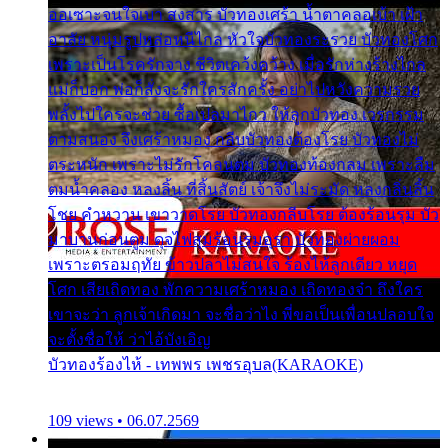
ออเซาะจนใจเบา สงสาร บัวทองเศร้า น้ำตาคลอเบ้า เฝ้า
อาลัย หนุ่มรูปหล่อหนีไกล หัวใจบัวทองระรวย บัวทองโศก
เพราะเป็นโรครักจาง ชีวิตเคว้งคว้าง เมื่อรักห่างร้างไกล
แม่ก็บอก พ่อก็สั่งจะรักใครสักครั้ง อย่าไปหวังความรวย
พลั้งไปใครจะช่วย ซื้อเปลมาไกว ให้ลูกบัวทอง เวรกรรม
ตามสนอง จึงเศร้าหมอง กลีบบัวทองต้องโรย บัวทองไม่
ตระหนัก เพราะไม่รักโคลนตม บัวทองท้องกลม เพราะลืม
ตมน้ำคลอง หลงลิ้น ที่สิ้นสัตย์ เจ้าจึงไม่ระมัด หลงกลิ่นลิ้น
โชย คำหวาน เขาวาดโรย บัวทองกลีบโรย ต้องร้อนรุม บัว
มาบานก่อนตูม ดุจไฟสุมร้อนรุมอุรา บัวทองผ่ายผอม
เพราะตรอมฤทัย ข้าวปลาไม่สนใจ ร้องไห้ลูกเดียว หยุด
โศก เสียเถิดทอง พักความเศร้าหมอง เถิดทองจ๋า ถึงใคร
เขาจะว่า ลูกเจ้าเกิดมา จะชื่อว่าไง พี่ขอเป็นเพื่อนปลอบใจ
จะตั้งชื่อให้ ว่าไอ้บังเอิญ
บัวทองร้องไห้ - เทพพร เพชรอุบล(KARAOKE)
109 views • 06.07.2569