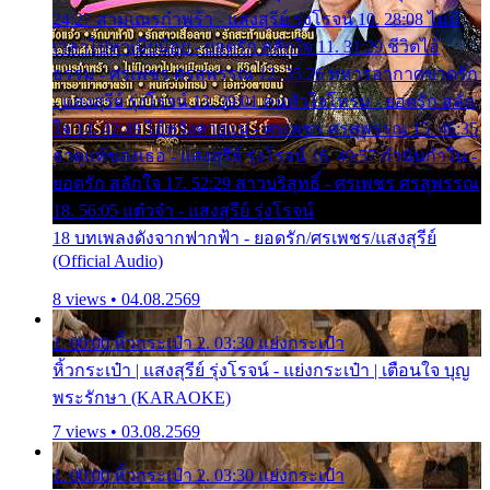
24:27 สามเณรกำพร้า - แสงสุรีย์ รุ่งโรจน์ 10. 28:08 ไม่มี
เวลาไปหาเมียน้อย - ยอดรัก สลักใจ 11. 31:29 ชีวิตไอ้
ธรรม - ศรเพชร ศรสุพรรณ 12. 35:26 ทหารอากาศขาดรัก
- แสงสุรีย์ รุ่งโรจน์ 13. 39:01 คนหัวใจโทรม - ยอดรัก สลัก
ใจ 14. 42:49 ไอ้หวังตายแน่ - ศรเพชร ศรสุพรรณ 15. 46:35
ธาตุแท้ของเธอ - แสงสุรีย์ รุ่งโรจน์ 16. 49:57 กำนันกำใน -
ยอดรัก สลักใจ 17. 52:29 สาวบริสุทธิ์ - ศรเพชร ศรสุพรรณ
18. 56:05 แต๋วจ๋า - แสงสุรีย์ รุ่งโรจน์
18 บทเพลงดังจากฟากฟ้า - ยอดรัก/ศรเพชร/แสงสุรีย์
(Official Audio)
8 views • 04.08.2569
1. 00:00 หิ้วกระเป๋า 2. 03:30 แย่งกระเป๋า
หิ้วกระเป๋า | แสงสุรีย์ รุ่งโรจน์ - แย่งกระเป๋า | เตือนใจ บุญ
พระรักษา (KARAOKE)
7 views • 03.08.2569
1. 00:00 หิ้วกระเป๋า 2. 03:30 แย่งกระเป๋า