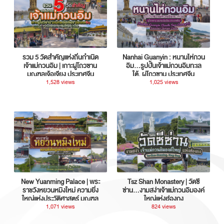
รวม 5 วัดสำคัญแห่งถิ่นกำเนิด
Nanhai Guanyin : หนานไห่กวน
เจ้าแม่กวนอิม | เกาะผู่โถวซาน
อิม...รูปปั้นเจ้าแม่กวนอิมทะเล
มณฑลเจ้อเจียง ประเทศจีน
ใต้, ผู่โถวซาน ประเทศจีน
1,528 views
1,025 views
New Yuanming Palace | พระ
Tsz Shan Monastery | วัดซี
ราชวังหยวนหมิงใหม่ ความยิ่ง
ซ่าน…งามสง่าเจ้าแม่กวนอิมองค์
ใหญ่แห่งประวัติศาสตร์ มณฑล
ใหญ่แห่งฮ่องกง
กวางตุ้ง ประเทศจีน
1,071 views
824 views