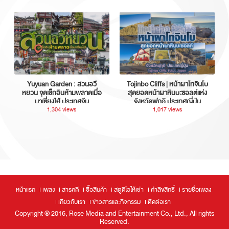
Yuyuan Garden : สวนอวี้
Tojinbo Cliffs | หน้าผาโทจินโบ
หยวน จุดเช็กอินห้ามพลาดเมื่อ
สุดยอดหน้าผาหินบะซอลต์แห่ง
มาเซี่ยงไฮ้ ประเทศจีน
จังหวัดฟุกุอิ ประเทศญี่ปุ่น
1,304 views
1,017 views
หน้าแรก
เพลง
สารคดี
ซื้อสินค้า
สตูดิโอให้เช่า
ค่าลิขสิทธิ์
รายชื่อเพลง
เกี่ยวกับเรา
ข่าวสารและกิจกรรม
ติดต่อเรา
Copyright ® 2016, Rose Media and Entertainment Co., Ltd., All rights
Reserved.