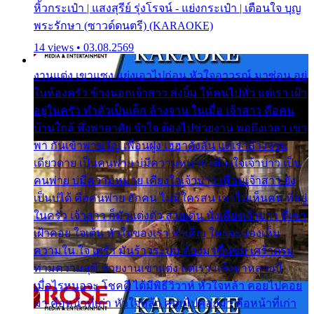
หิ้วกระเป๋า | แสงสุรีย์ รุ่งโรจน์ - แย่งกระเป๋า | เตือนใจ บุญ
พระรักษา (ซาวด์ดนตรี) (KARAOKE)
14 views • 03.08.2569
งานแต่ง เขาแซง แย่งเอาไปก่อน หัวใจอาวรณ์ มาซ่อน อยู่
ในห้องครัว ข้างนอกเจ้าสาว ส่งยิ้ม ให้คนไปทั่ว แต่เรา เฝ้า
อยู่ในครัว ทำตัวเป็นเด็ก ล้างจาน ในเมื่อ เจ้าสาว คือคน
บ้านใกล้ พึ่งพาอาศัย จำใจ ต้องไปช่วยงาน พอถึงเวลา เขา
พา กันเข้าพาขวัญ เพื่อนฝูง เฮฮาดังลั่น แต่เราล้างจาน
เดียวดาย เป็นคนพ่าย บ่มีความหมาย เคียงใจเจ้าบ่าว เป็น
คนพ่าย บ่มีความหมาย เคียงใจเจ้าบ่าว เพื่อนเจ้าสาว ยัง
เป็นบ่ได้ คือคนพ่าย ฮักคน ไม่มีใครสน เขาไม่เห็นคน ที่อยู่
ในครัว เจ้าสาว ก็มัวแต่งตัว สวยเด่น นั่งเคียงเจ้าบ่าว ที่เขา
เฝ้าคอย ใจเต้น หัวใจของเรา ลำเค็ญ ใครจะมองเห็น
ความใน ใจ เศร้า มันร้าวระบม ต้องมาขื่นขม เศร้าตรม
ท่ามความสุขี ช่วยงานเขาแต่ง แต่เรา แล้งมาหลายปี
เมื่อไรหนอจะ โชคดี ได้มีพิธีวิวาห์ หัวใจหล้า คอยไปคอย
มา คือหน้าที่เก่า หัวใจหล้า คอยไปคอยมา คือหน้าที่เก่า