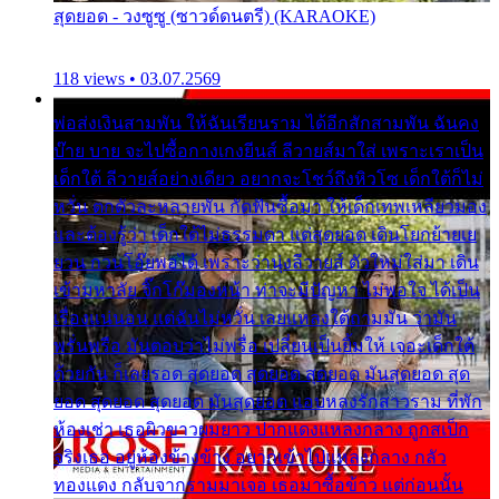
สุดยอด - วงซูซู (ซาวด์ดนตรี) (KARAOKE)
118 views • 03.07.2569
พ่อส่งเงินสามพัน ให้ฉันเรียนราม ได้อีกสักสามพัน ฉันคง
บ๊าย บาย จะไปซื้อกางเกงยีนส์ ลีวายส์มาใส่ เพราะเราเป็น
เด็กใต้ ลีวายส์อย่างเดียว อยากจะโชว์ถึงหิวโซ เด็กใต้ก็ไม่
หวั่น ตกตัวละหลายพัน กัดฟันซื้อมา ให้เด็กเทพเหลียวมอง
และต้องรู้ว่า เด็กใต้ไม่ธรรมดา แต่สุดยอด เดินโยกย้ายเย
ยวน กวนโอ๊ยพอได้ เพราะว่านุ่งลีวายส์ ตัวใหม่ใส่มา เดิน
เข้ามหาลัย จิ๊กโก๊มองหน้า ท่าจะมีปัญหา ไม่พอใจ ได้เป็น
เรื่องแน่นอน แต่ฉันไม่หวั่น เลยแหลงใต้ถามมัน ว่ามัน
พรั่นพรือ มันตอบว่าไม่พรื่อ เปลี่ยนเป็นยิ้มให้ เจอะเด็กใต้
ด้วยกัน ก็เลยรอด สุดยอด สุดยอด สุดยอด มันสุดยอด สุด
ยอด สุดยอด สุดยอด มันสุดยอด แอบหลงรักสาวราม ที่พัก
ห้องเช่า เธอผิวขาวผมยาว ปากแดงแหลงกลาง ถูกสเป็ก
จริงเธอ อยู่ห้องข้างข้าง อยากเข้าไปแหลงกลาง กลัว
ทองแดง กลับจากรามมาเจอ เธอมาซื้อข้าว แต่ก่อนนั้น