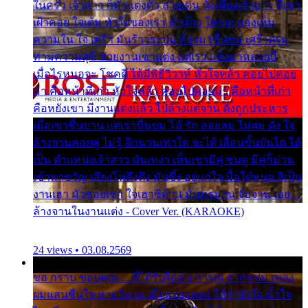
ในครัว เจ้าสาว ก็มัวแต่งตัว สวยเด่น นั่งเคียงเจ้าบ่าว ที่เขา
เฝ้าคอย ใจเต้น หัวใจของเรา ลำเค็ญ ใครจะมองเห็น
ความใน ใจ เศร้า มันร้าวระบม ต้องมาขื่นขม เศร้าตรม
ท่ามความสุขี ช่วยงานเขาแต่ง แต่เรา แล้งมาหลายปี
เมื่อไรหนอจะ โชคดี ได้มีพิธีวิวาห์ หัวใจหล้า คอยไปคอย
มา คือหน้าที่เก่า หัวใจหล้า คอยไปคอยมา คือหน้าที่เก่า
คือหยังเขา มีงานแต่งแล้ว ไปล้างแต่จาน ดั่งถูกประหาร
เมื่อเขาชื่นบาน แต่เราขื่นขม โอ้ รัก ลอยลม ไม่สม ดัง ใจ
ล้างจานคอยคู่ ไม่รู้ อีกนานเท่าใด จะได้ เลื่อนขั้นบันได ได้
เป็น ตำแหน่งเจ้าสาว มันเหงา เห็นเขามีคู่ ซมดู มีคู่ก็ม่วน
เข้าพาขวัญ เสียงโห่ตึงตึง มันซึ้ง อยู่แก่ใจ มื้อใด๋หนอ สิเป็น
งานเฮา มัวซอยเขา ใจเฮาซิด้าน มันทรมาน จับจาน เอย…
ล้างจานในงานแต่ง - Cover Ver. (KARAOKE)
24 views • 03.08.2569
ขอ กราบ ขอบคุณ.... ที่ได้รับไออุ่น การุณ จากแฟน เพลง
ผมแสนชื่นใจ หายวังเวง เมื่อแฟนเพลง ให้กำลังใจ น้ำใจ