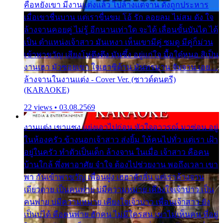
คือหยังเขา มีงานแต่งแล้ว ไปล้างแต่จาน ดั่งถูกประหาร
เมื่อเขาชื่นบาน แต่เราขื่นขม โอ้ รัก ลอยลม ไม่สม ดัง ใจ
ล้างจานคอยคู่ ไม่รู้ อีกนานเท่าใด จะได้ เลื่อนขั้นบันได ได้
เป็น ตำแหน่งเจ้าสาว มันเหงา เห็นเขามีคู่ ซมดู มีคู่ก็ม่วน
เข้าพาขวัญ เสียงโห่ตึงตึง มันซึ้ง อยู่แก่ใจ มื้อใด๋หนอ สิเป็น
งานเฮา มัวซอยเขา ใจเฮาซิด้าน มันทรมาน จับจาน เอย…
ล้างจานในงานแต่ง - Cover Ver. (ซาวด์ดนตรี)
(KARAOKE)
22 views • 03.08.2569
งานแต่ง เขาแซง แย่งเอาไปก่อน หัวใจอาวรณ์ มาซ่อน อยู่
ในห้องครัว ข้างนอกเจ้าสาว ส่งยิ้ม ให้คนไปทั่ว แต่เรา เฝ้า
อยู่ในครัว ทำตัวเป็นเด็ก ล้างจาน ในเมื่อ เจ้าสาว คือคน
บ้านใกล้ พึ่งพาอาศัย จำใจ ต้องไปช่วยงาน พอถึงเวลา เขา
พา กันเข้าพาขวัญ เพื่อนฝูง เฮฮาดังลั่น แต่เราล้างจาน
เดียวดาย เป็นคนพ่าย บ่มีความหมาย เคียงใจเจ้าบ่าว เป็น
คนพ่าย บ่มีความหมาย เคียงใจเจ้าบ่าว เพื่อนเจ้าสาว ยัง
เป็นบ่ได้ คือคนพ่าย ฮักคน ไม่มีใครสน เขาไม่เห็นคน ที่อยู่