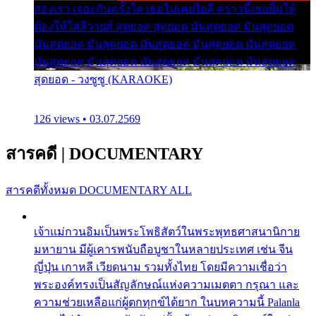
สองเรา เจอะกันครั้งใด เธอไม่เคยไยดี คราวนี้เธอยิ้มให้
ต้องให้ใส่ลีวายส์ สุดยอด สุดยอด มันสุดยอด มันสุดยอด
มันสุดยอด มันสุดยอด มันสุดยอด มันสุดยอด มันสุดยอด
มันสุดยอด มันสุดยอด มันสุดยอด มันสุดยอด มันสุดยอด
สุดยอด - วงซูซู (KARAOKE)
126 views • 03.07.2569
สารคดี
|
DOCUMENTARY
สารคดีทั้งหมด
DOCUMENTARY ALL
เจ้าแม่กวนอิมเป็นพระโพธิสัตว์ในพระพุทธศาสนานิกาย
มหายาน มีผู้เคารพนับถือบูชาในหลายประเทศ เช่น จีน
ญี่ปุ่น เกาหลี เวียดนาม รวมทั้งไทย โดยมีความเชื่อว่า
พระองค์ทรงเป็นสัญลักษณ์แห่งความเมตตา กรุณา และ
ความช่วยเหลือแก่ผู้ตกทุกข์ได้ยาก ในบทความนี้ Palanla