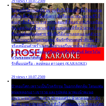
29 views • 10.07.2569
ไม่เคยรักใครแน่หรือ อยากเชื่อถือก็ไม่กล้า ติ๋มใช่คนสวย
ตรึงใจ ติ๋มใช่งามซึ้งตรึงตรา พี่หรือจะมาหมายร่วมชีวี ก็
คนเขาลืออื้อฉาว ว่าสาวๆรุมตอมพี่ ติ๋มอยากรับรักเหมือน
กัน แต่หวั่นจะช้ำดวงฤดี กลัวแฟนของพี่ชี้หน้าด่าทอ ก็คน
ชื่อต๋อยต้อยตุ้มตุ๋ยต่าย พี่ยังลืมได้ง่ายๆเลยหนอ แค่ตัวเรา
สาวบ้านนา แสนจะซอมซ่อ ขืนรักขืนรอคงช้ำสักวัน ถ้า
จริงเหมือนคำพร่ำเฉลย พี่อย่าเฉยรีบมาหมั้น ถ้าพี่สู่ขอ
ตามธรรมเนียม ติ๋มจะเตรียมรับเกลียวสัมพันธ์ ผิดหวังไม่
หวั่นขอยอมได้เคียง
รักติ๋มแน่หรือ - หงษ์ทอง ดาวอุดร (KARAOKE)
29 views • 10.07.2569
บัวทองโศก เพราะเป็นโรครักรุม ในอกกลัดกลุ้ม โดนแฟน
หนุ่มหลอกเอา เขารวย และรูปหล่อ มาพะเน้าพะนอ
ออเซาะจนใจเบา สงสาร บัวทองเศร้า น้ำตาคลอเบ้า เฝ้า
อาลัย หนุ่มรูปหล่อหนีไกล หัวใจบัวทองระรวย บัวทองโศก