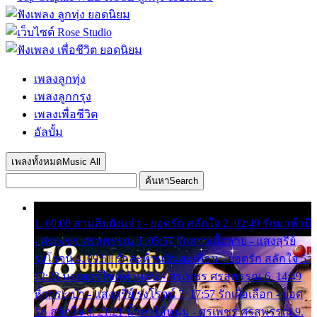
เพลงลูกทุ่ง
เพลงลูกกรุง
เพลงเพื่อชีวิต
อัลบั้ม
เพลงทั้งหมด
Music All
ค้นหา
Search
1. 00:00 สามสิบยังแจ๋ว - ยอดรัก สลักใจ 2. 02:49 รักมาห้าปี
- ศรเพชร ศรสุพรรณ 3. 05:57 รักสาวเสื้อลาย - แสงสุรีย์
รุ่งโรจน์ 4. 09:51 รักสะท้านดินสะเทือน - ยอดรัก สลักใจ 5.
12:23 มอเตอร์ไซค์ทำหล่น - ศรเพชร ศรสุพรรณ 6. 14:49
หิ้วกระเป๋า - แสงสุรีย์ รุ่งโรจน์ 7. 17:57 รักเผื่อเลือก - ยอด
รัก สลักใจ 8. 21:21 น้ำตาไอ้หนุ่ม - ศรเพชร ศรสุพรรณ 9.