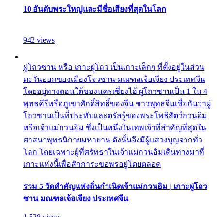
10 อันดับพระใหญ่และมีชื่อเสียงที่สุดในโลก
942 views
ผู่โถวซาน หรือ เกาะผู่โถว เป็นเกาะเล็กๆ ที่ตั้งอยู่ในส่วน
ตะวันออกของเมืองโจวซาน มณฑลเจ้อเจียง ประเทศจีน
โดยอยู่ทางตอนใต้ของนครเซี่ยงไฮ้ ผู่โถวซานเป็น 1 ใน 4
พุทธคีรีหรือภูเขาศักดิ์สิทธิ์ของจีน ชาวพุทธจีนเชื่อกันว่าผู่
โถวซานเป็นที่ประทับและตรัสรู้ของพระโพธิสัตว์กวนอิม
หรือเจ้าแม่กวนอิม ซึ่งเป็นหนึ่งในเทพเจ้าที่สำคัญที่สุดใน
ศาสนาพุทธนิกายมหายาน ดังนั้นจึงมีผู้แสวงบุญจากทั่ว
โลก โดยเฉพาะผู้ที่ศรัทธาในเจ้าแม่กวนอิมเดินทางมาที่
เกาะแห่งนี้เพื่อสักการะขอพรอยู่โดยตลอด
รวม 5 วัดสำคัญแห่งถิ่นกำเนิดเจ้าแม่กวนอิม | เกาะผู่โถว
ซาน มณฑลเจ้อเจียง ประเทศจีน
1,528 views