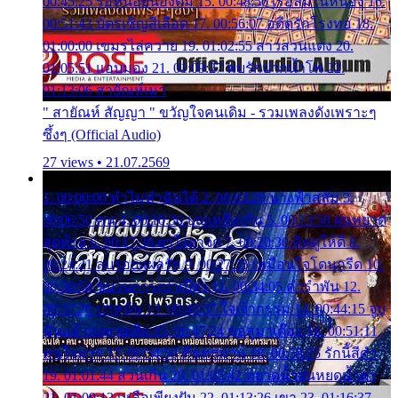
00:45:25 รอหน่อยน้องติ๋ม 15. 00:48:56 เรือล่มในหนอง 16.
00:51:43 บัตรเชิญสีเลือด 17. 00:56:07 อดีตรักโรงทอ 18.
01:00:00 เขมรไล่ควาย 19. 01:02:55 สาวสวนแตง 20.
01:05:51 แอบมอง 21. 01:09:27 พบรักปากน้ำโพ 22.
01:13:06 สายัณห์เมา
" สายัณห์ สัญญา " ขวัญใจคนเดิม - รวมเพลงดังเพราะๆ
ซึ้งๆ (Official Audio)
27 views • 21.07.2569
1. 00:00:00 ทำไมทำฉันได้ 2. 00:03:20 นางฟ้าสลัม 3.
00:06:50 คน 4. 00:10:36 บุญเหลือเกิน 5. 00:13:58 ฝนหยาด
สุดท้าย 6. 00:17:30 ยาใจยาจก 7. 00:20:30 คิดดูให้ดี 8.
00:24:21 ลบรอยแผลรัก 9. 00:27:35 เหมือนใจโดนกรีด 10.
00:30:54 ขบวนการเปาเปียว 11. 00:34:05 คำรำพัน 12.
00:37:20 ปาหนัน 13. 00:40:37 ใจเจ้ากรรม 14. 00:44:15 จูบ
ฉันแล้วจงตายเสีย 15. 00:47:24 ขอสูมาเต๊อะ 16. 00:51:11
คนใจมาร 17. 00:54:50 คืนทรมาน 18. 00:58:25 รักนี้สีดำ
19. 01:01:44 ส่วนเกิน 20. 01:05:42 หยาดน้ำฝนหยดน้ำตา
21. 01:09:13 เหลือเพียงฝัน 22. 01:13:26 เขา 23. 01:16:37