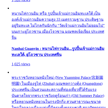
หนานไห่กวนอิม หรือ รูปปั้นเจ้าแม่กวนอิมทะเลใต้ เป็น
องค์เจ้าแม่กวนอิมความสูง 33 เมตรรวมฐาน ประดิษฐาน
อยู่ริมทะเล ไม่ไกลกันนักกับ “วัดเจ้าแม่กวนอิมไม่ยอมไป”
บนเกาะผู่โถวซาน เมืองโจวซาน มณฑลเจ้อเจียง ประเทศ
จีน
Nanhai Guanyin : หนานไห่กวนอิม...รูปปั้นเจ้าแม่กวนอิม
ทะเลใต้, ผู่โถวซาน ประเทศจีน
1,025 views
พระราชวังหยวนหมิงใหม่ (New Yuanming Palace/宮新園
明園) ในเมืองจูไห่ (Zhuhai) มณฑลกวางตุ้ง (Quangdong)
ประเทศจีน เป็นสวนและสถานที่ท่องเที่ยวที่ได้รับแรง
บันดาลใจจากพระราชวังฤดูร้อนเก่า (Old Summer Palace)
หรือหยวนหมิงหยวนในกรุงปักกิ่ง สวนสาธารณะขนาด
ใหญ่ใจกลางเมืองแห่งนี้มีครบทั้งธรรมชาติ สถาปัตยกรรม