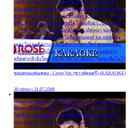
ไมตรี จากแฟนเพลง ทุกทุกที่ ปราณีหลั่งไหล ผมขอฝาก
นาม ยอดรักเอาไว้ โปรดเป็นแรงใจ อย่างนี้เรื่อยไป ขอ อยู่
คู่แฟนเพลง ไม่เคยคิดว่าเก่ง หรือดังกว่าใคร..ใคร พระคุณ
ผู้ฟัง เท่านั้นยิ่งใหญ่ ที่เป็นแรงใจ ให้ผมดังมา.. ขอ องค์เท
วา สถิตฟากฟ้ายิ่งใหญ่ คุ้มภัยให้ท่าน เถิดหนา ขอจงเชื่อ
ใจ ไว้เถิดว่า ตราบชั่วชีวา ไม่ลืมแฟนเพลง ขอ อยู่คู่แฟน
เพลง ไม่เคยคิดว่าเก่ง หรือดังกว่าใคร..ใคร พระคุณผู้ฟัง
เท่านั้นยิ่งใหญ่ ที่เป็นแรงใจ ให้ผมดังมา.. ขอ องค์เทวา
สถิตฟากฟ้ายิ่งใหญ่ คุ้มภัยให้ท่าน เถิดหนา ขอจงเชื่อใจ ไว้
เถิดว่า ตราบชั่วชีวา ไม่ลืมแฟนเพลง
ขอบคุณแฟนเพลง - Cover Ver. (ซาวด์ดนตรี) (KARAOKE)
30 views • 31.07.2569
ขอ กราบ ขอบคุณ.... ที่ได้รับไออุ่น การุณ จากแฟน เพลง
ผมแสนชื่นใจ หายวังเวง เมื่อแฟนเพลง ให้กำลังใจ น้ำใจ
ไมตรี จากแฟนเพลง ทุกทุกที่ ปราณีหลั่งไหล ผมขอฝาก
นาม ยอดรักเอาไว้ โปรดเป็นแรงใจ อย่างนี้เรื่อยไป ขอ อยู่