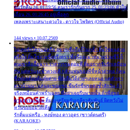
ขอรักคืน 24. 01:19:56 คนเรารักกันยาก 25. 01:23:06 หัวใจ
เถื่อน 26. 01:26:45 อยู่เพื่อลูก
เพลงเพราะเสนาะดวงใจ - ดาวใจ ไพจิตร (Official Audio)
144 views • 10.07.2569
ไม่เคยรักใครแน่หรือ อยากเชื่อถือก็ไม่กล้า ติ๋มใช่คนสวย
ตรึงใจ ติ๋มใช่งามซึ้งตรึงตรา พี่หรือจะมาหมายร่วมชีวี ก็
คนเขาลืออื้อฉาว ว่าสาวๆรุมตอมพี่ ติ๋มอยากรับรักเหมือน
กัน แต่หวั่นจะช้ำดวงฤดี กลัวแฟนของพี่ชี้หน้าด่าทอ ก็คน
ชื่อต๋อยต้อยตุ้มตุ๋ยต่าย พี่ยังลืมได้ง่ายๆเลยหนอ แค่ตัวเรา
สาวบ้านนา แสนจะซอมซ่อ ขืนรักขืนรอคงช้ำสักวัน ถ้า
จริงเหมือนคำพร่ำเฉลย พี่อย่าเฉยรีบมาหมั้น ถ้าพี่สู่ขอ
ตามธรรมเนียม ติ๋มจะเตรียมรับเกลียวสัมพันธ์ ผิดหวังไม่
หวั่นขอยอมได้เคียง
รักติ๋มแน่หรือ - หงษ์ทอง ดาวอุดร (ซาวด์ดนตรี)
(KARAOKE)