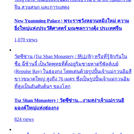
จีน สวนสนุก และการแสดง
New Yuanming Palace | พระราชวังหยวนหมิงใหม่ ความ
ยิ่งใหญ่แห่งประวัติศาสตร์ มณฑลกวางตุ้ง ประเทศจีน
1,070 views
วัดซีซ่าน (Tsz Shan Monastery / 慈山寺) หรือที่รู้จักกันใน
ชื่อ ฉี่ซ้านจี๋ เป็นวัดพุทธที่ตั้งอยู่ริมชายหาดรีพัลส์เบย์
(Repulse Bay) ในฮ่องกง โดดเด่นด้วยรูปปั้นเจ้าแม่กวนอิมสี
ขาวขนาดใหญ่ สูงถึง 76 เมตร ซึ่งเป็นรูปปั้นเจ้าแม่กวนอิม
ที่สูงเป็นอันดับต้นๆ ของโลก
Tsz Shan Monastery | วัดซีซ่าน…งามสง่าเจ้าแม่กวนอิ
มองค์ใหญ่แห่งฮ่องกง
824 views