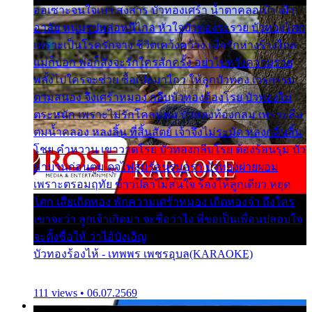
ออเซาะจนใจเบา สงสาร บัวทองเศร้า น้ำตาคลอเบ้า เฝ้า
อาลัย หนุ่มรูปหล่อหนีไกล หัวใจบัวทองระรวย บัวทองโศก
เพราะเป็นโรครักจาง ชีวิตเคว้งคว้าง เมื่อรักห่างร้างไกล
แม่ก็บอก พ่อก็สั่งจะรักใครสักครั้ง อย่าไปหวังความรวย
พลั้งไปใครจะช่วย ซื้อเปลมาไกว ให้ลูกบัวทอง เวรกรรม
ตามสนอง จึงเศร้าหมอง กลีบบัวทองต้องโรย บัวทองไม่
ตระหนัก เพราะไม่รักโคลนตม บัวทองท้องกลม เพราะลืม
ตมน้ำคลอง หลงลิ้น ที่สิ้นสัตย์ เจ้าจึงไม่ระมัด หลงกลิ่นลิ้น
โชย คำหวาน เขาวาดโรย บัวทองกลีบโรย ต้องร้อนรุม บัว
มาบานก่อนตูม ดุจไฟสุมร้อนรุมอุรา บัวทองผ่ายผอม
เพราะตรอมฤทัย ข้าวปลาไม่สนใจ ร้องไห้ลูกเดียว หยุด
โศก เสียเถิดทอง พักความเศร้าหมอง เถิดทองจ๋า ถึงใคร
เขาจะว่า ลูกเจ้าเกิดมา จะชื่อว่าไง พี่ขอเป็นเพื่อนปลอบใจ
จะตั้งชื่อให้ ว่าไอ้บังเอิญ
บัวทองร้องไห้ - เทพพร เพชรอุบล(KARAOKE)
111 views • 06.07.2569