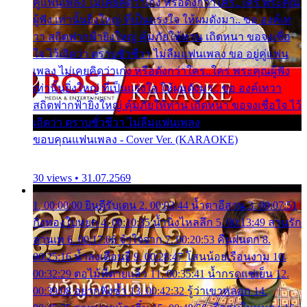
คู่แฟนเพลง ไม่เคยคิดว่าเก่ง หรือดังกว่าใคร..ใคร พระคุณ
ผู้ฟัง เท่านั้นยิ่งใหญ่ ที่เป็นแรงใจ ให้ผมดังมา.. ขอ องค์เท
วา สถิตฟากฟ้ายิ่งใหญ่ คุ้มภัยให้ท่าน เถิดหนา ขอจงเชื่อ
ใจ ไว้เถิดว่า ตราบชั่วชีวา ไม่ลืมแฟนเพลง ขอ อยู่คู่แฟน
เพลง ไม่เคยคิดว่าเก่ง หรือดังกว่าใคร..ใคร พระคุณผู้ฟัง
เท่านั้นยิ่งใหญ่ ที่เป็นแรงใจ ให้ผมดังมา.. ขอ องค์เทวา
สถิตฟากฟ้ายิ่งใหญ่ คุ้มภัยให้ท่าน เถิดหนา ขอจงเชื่อใจ ไว้
เถิดว่า ตราบชั่วชีวา ไม่ลืมแฟนเพลง
ขอบคุณแฟนเพลง - Cover Ver. (KARAOKE)
30 views • 31.07.2569
1. 00:00:00 ยินดีรับเดน 2. 00:03:44 น้ำตาอีสาน 3. 00:07:51
กิ่งทองใบหยก 4. 00:10:35 น้ำนิ่งไหลลึก 5. 00:13:49 ลานรัก
ลานเท 6. 00:17:06 จำใจจาก 7. 00:20:53 คืนฝนตก 8.
00:25:16 น้ำลงเดือนยี่ 9. 00:28:47 โสนน้อยเรือนงาม 10.
00:32:29 ตอไม้ที่ตายแล้ว 11. 00:35:41 น้ำกรดแช่เย็น 12.
00:39:08 อยากฟังซ้ำ 13. 00:42:32 รู้ว่าเขาหลอก 14.