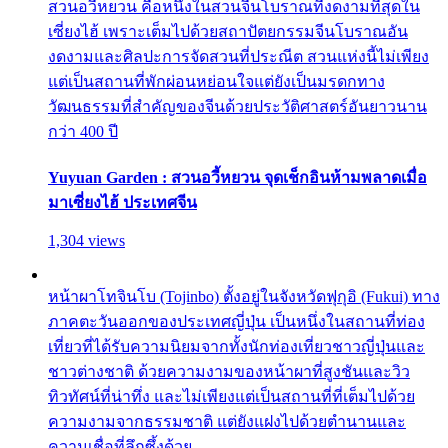
สวนอวี้หยวน คือหนึ่งในสวนจีนโบราณที่งดงามที่สุดใน
เซี่ยงไฮ้ เพราะเต็มไปด้วยสถาปัตยกรรมจีนโบราณอัน
งดงามและศิลปะการจัดสวนที่ประณีต สวนแห่งนี้ไม่เพียง
แต่เป็นสถานที่พักผ่อนหย่อนใจแต่ยังเป็นมรดกทาง
วัฒนธรรมที่สำคัญของจีนด้วยประวัติศาสตร์อันยาวนาน
กว่า 400 ปี
Yuyuan Garden : สวนอวี้หยวน จุดเช็กอินห้ามพลาดเมื่อ
มาเซี่ยงไฮ้ ประเทศจีน
1,304 views
หน้าผาโทจินโบ (Tojinbo) ตั้งอยู่ในจังหวัดฟุกุอิ (Fukui) ทาง
ภาคตะวันออกของประเทศญี่ปุ่น เป็นหนึ่งในสถานที่ท่อง
เที่ยวที่ได้รับความนิยมจากทั้งนักท่องเที่ยวชาวญี่ปุ่นและ
ชาวต่างชาติ ด้วยความงามของหน้าผาที่สูงชันและวิว
ทิวทัศน์ที่น่าทึ่ง และไม่เพียงแต่เป็นสถานที่ที่เต็มไปด้วย
ความงามจากธรรมชาติ แต่ยังแฝงไปด้วยตำนานและ
ความเชื่อที่ลึกซึ้งด้วย