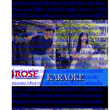
พ่อส่งเงินสามพัน ให้ฉันเรียนราม ได้อีกสักสามพัน ฉันคง
บ๊าย บาย จะไปซื้อกางเกงยีนส์ ลีวายส์มาใส่ เพราะเราเป็น
เด็กใต้ ลีวายส์อย่างเดียว อยากจะโชว์ถึงหิวโซ เด็กใต้ก็ไม่
หวั่น ตกตัวละหลายพัน กัดฟันซื้อมา ให้เด็กเทพเหลียวมอง
และต้องรู้ว่า เด็กใต้ไม่ธรรมดา แต่สุดยอด เดินโยกย้ายเย
ยวน กวนโอ๊ยพอได้ เพราะว่านุ่งลีวายส์ ตัวใหม่ใส่มา เดิน
เข้ามหาลัย จิ๊กโก๊มองหน้า ท่าจะมีปัญหา ไม่พอใจ ได้เป็น
เรื่องแน่นอน แต่ฉันไม่หวั่น เลยแหลงใต้ถามมัน ว่ามัน
พรั่นพรือ มันตอบว่าไม่พรื่อ เปลี่ยนเป็นยิ้มให้ เจอะเด็กใต้
ด้วยกัน ก็เลยรอด สุดยอด สุดยอด สุดยอด มันสุดยอด สุด
ยอด สุดยอด สุดยอด มันสุดยอด แอบหลงรักสาวราม ที่พัก
ห้องเช่า เธอผิวขาวผมยาว ปากแดงแหลงกลาง ถูกสเป็ก
จริงเธอ อยู่ห้องข้างข้าง อยากเข้าไปแหลงกลาง กลัว
ทองแดง กลับจากรามมาเจอ เธอมาซื้อข้าว แต่ก่อนนั้น
สองเรา เจอะกันครั้งใด เธอไม่เคยไยดี คราวนี้เธอยิ้มให้
ต้องให้ใส่ลีวายส์ สุดยอด สุดยอด มันสุดยอด มันสุดยอด
มันสุดยอด มันสุดยอด มันสุดยอด มันสุดยอด มันสุดยอด
มันสุดยอด มันสุดยอด มันสุดยอด มันสุดยอด มันสุดยอด