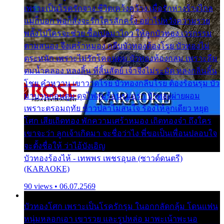
เพราะเป็นโรครักจาง ชีวิตเคว้งคว้าง เมื่อรักห่างร้างไกล
แม่ก็บอก พ่อก็สั่งจะรักใครสักครั้ง อย่าไปหวังความรวย
พลั้งไปใครจะช่วย ซื้อเปลมาไกว ให้ลูกบัวทอง เวรกรรม
ตามสนอง จึงเศร้าหมอง กลีบบัวทองต้องโรย บัวทองไม่
ตระหนัก เพราะไม่รักโคลนตม บัวทองท้องกลม เพราะลืม
ตมน้ำคลอง หลงลิ้น ที่สิ้นสัตย์ เจ้าจึงไม่ระมัด หลงกลิ่นลิ้น
โชย คำหวาน เขาวาดโรย บัวทองกลีบโรย ต้องร้อนรุม บัว
มาบานก่อนตูม ดุจไฟสุมร้อนรุมอุรา บัวทองผ่ายผอม
เพราะตรอมฤทัย ข้าวปลาไม่สนใจ ร้องไห้ลูกเดียว หยุด
โศก เสียเถิดทอง พักความเศร้าหมอง เถิดทองจ๋า ถึงใคร
เขาจะว่า ลูกเจ้าเกิดมา จะชื่อว่าไง พี่ขอเป็นเพื่อนปลอบใจ
จะตั้งชื่อให้ ว่าไอ้บังเอิญ
บัวทองร้องไห้ - เทพพร เพชรอุบล (ซาวด์ดนตรี)
(KARAOKE)
90 views • 06.07.2569
บัวทองโศก เพราะเป็นโรครักรุม ในอกกลัดกลุ้ม โดนแฟน
หนุ่มหลอกเอา เขารวย และรูปหล่อ มาพะเน้าพะนอ