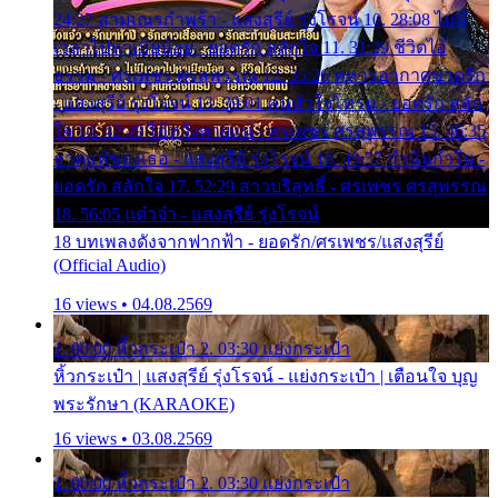
24:27 สามเณรกำพร้า - แสงสุรีย์ รุ่งโรจน์ 10. 28:08 ไม่มี
เวลาไปหาเมียน้อย - ยอดรัก สลักใจ 11. 31:29 ชีวิตไอ้
ธรรม - ศรเพชร ศรสุพรรณ 12. 35:26 ทหารอากาศขาดรัก
- แสงสุรีย์ รุ่งโรจน์ 13. 39:01 คนหัวใจโทรม - ยอดรัก สลัก
ใจ 14. 42:49 ไอ้หวังตายแน่ - ศรเพชร ศรสุพรรณ 15. 46:35
ธาตุแท้ของเธอ - แสงสุรีย์ รุ่งโรจน์ 16. 49:57 กำนันกำใน -
ยอดรัก สลักใจ 17. 52:29 สาวบริสุทธิ์ - ศรเพชร ศรสุพรรณ
18. 56:05 แต๋วจ๋า - แสงสุรีย์ รุ่งโรจน์
18 บทเพลงดังจากฟากฟ้า - ยอดรัก/ศรเพชร/แสงสุรีย์
(Official Audio)
16 views • 04.08.2569
1. 00:00 หิ้วกระเป๋า 2. 03:30 แย่งกระเป๋า
หิ้วกระเป๋า | แสงสุรีย์ รุ่งโรจน์ - แย่งกระเป๋า | เตือนใจ บุญ
พระรักษา (KARAOKE)
16 views • 03.08.2569
1. 00:00 หิ้วกระเป๋า 2. 03:30 แย่งกระเป๋า