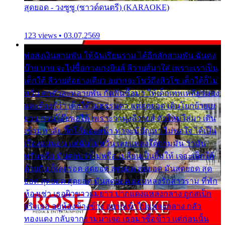
สุดยอด - วงซูซู (ซาวด์ดนตรี) (KARAOKE)
123 views • 03.07.2569
พ่อส่งเงินสามพัน ให้ฉันเรียนราม ได้อีกสักสามพัน ฉันคง
บ๊าย บาย จะไปซื้อกางเกงยีนส์ ลีวายส์มาใส่ เพราะเราเป็น
เด็กใต้ ลีวายส์อย่างเดียว อยากจะโชว์ถึงหิวโซ เด็กใต้ก็ไม่
หวั่น ตกตัวละหลายพัน กัดฟันซื้อมา ให้เด็กเทพเหลียวมอง
และต้องรู้ว่า เด็กใต้ไม่ธรรมดา แต่สุดยอด เดินโยกย้ายเย
ยวน กวนโอ๊ยพอได้ เพราะว่านุ่งลีวายส์ ตัวใหม่ใส่มา เดิน
เข้ามหาลัย จิ๊กโก๊มองหน้า ท่าจะมีปัญหา ไม่พอใจ ได้เป็น
เรื่องแน่นอน แต่ฉันไม่หวั่น เลยแหลงใต้ถามมัน ว่ามัน
พรั่นพรือ มันตอบว่าไม่พรื่อ เปลี่ยนเป็นยิ้มให้ เจอะเด็กใต้
ด้วยกัน ก็เลยรอด สุดยอด สุดยอด สุดยอด มันสุดยอด สุด
ยอด สุดยอด สุดยอด มันสุดยอด แอบหลงรักสาวราม ที่พัก
ห้องเช่า เธอผิวขาวผมยาว ปากแดงแหลงกลาง ถูกสเป็ก
จริงเธอ อยู่ห้องข้างข้าง อยากเข้าไปแหลงกลาง กลัว
ทองแดง กลับจากรามมาเจอ เธอมาซื้อข้าว แต่ก่อนนั้น