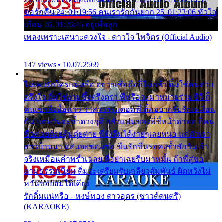
ขอรักคืน 24. 01:19:56 คนเรารักกันยาก 25. 01:23:06 หัวใจ
เถื่อน 26. 01:26:45 อยู่เพื่อลูก
เพลงเพราะเสนาะดวงใจ - ดาวใจ ไพจิตร (Official Audio)
147 views • 10.07.2569
ไม่เคยรักใครแน่หรือ อยากเชื่อถือก็ไม่กล้า ติ๋มใช่คนสวย
ตรึงใจ ติ๋มใช่งามซึ้งตรึงตรา พี่หรือจะมาหมายร่วมชีวี ก็
คนเขาลืออื้อฉาว ว่าสาวๆรุมตอมพี่ ติ๋มอยากรับรักเหมือน
กัน แต่หวั่นจะช้ำดวงฤดี กลัวแฟนของพี่ชี้หน้าด่าทอ ก็คน
ชื่อต๋อยต้อยตุ้มตุ๋ยต่าย พี่ยังลืมได้ง่ายๆเลยหนอ แค่ตัวเรา
สาวบ้านนา แสนจะซอมซ่อ ขืนรักขืนรอคงช้ำสักวัน ถ้า
จริงเหมือนคำพร่ำเฉลย พี่อย่าเฉยรีบมาหมั้น ถ้าพี่สู่ขอ
ตามธรรมเนียม ติ๋มจะเตรียมรับเกลียวสัมพันธ์ ผิดหวังไม่
หวั่นขอยอมได้เคียง
รักติ๋มแน่หรือ - หงษ์ทอง ดาวอุดร (ซาวด์ดนตรี)
(KARAOKE)