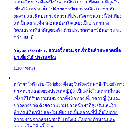
สวนอวี้หยวน คือหนึ่งในสวนจีนโบราณที่งดงามที่สุดใน
เซี่ยงไฮ้ เพราะเต็มไปด้วยสถาปัตยกรรมจีนโบราณอัน
งดงามและศิลปะการจัดสวนที่ประณีต สวนแห่งนี้ไม่เพียง
แต่เป็นสถานที่พักผ่อนหย่อนใจแต่ยังเป็นมรดกทาง
วัฒนธรรมที่สำคัญของจีนด้วยประวัติศาสตร์อันยาวนาน
กว่า 400 ปี
Yuyuan Garden : สวนอวี้หยวน จุดเช็กอินห้ามพลาดเมื่อ
มาเซี่ยงไฮ้ ประเทศจีน
1,307 views
หน้าผาโทจินโบ (Tojinbo) ตั้งอยู่ในจังหวัดฟุกุอิ (Fukui) ทาง
ภาคตะวันออกของประเทศญี่ปุ่น เป็นหนึ่งในสถานที่ท่อง
เที่ยวที่ได้รับความนิยมจากทั้งนักท่องเที่ยวชาวญี่ปุ่นและ
ชาวต่างชาติ ด้วยความงามของหน้าผาที่สูงชันและวิว
ทิวทัศน์ที่น่าทึ่ง และไม่เพียงแต่เป็นสถานที่ที่เต็มไปด้วย
ความงามจากธรรมชาติ แต่ยังแฝงไปด้วยตำนานและ
ความเชื่อที่ลึกซึ้งด้วย