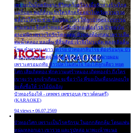
เพราะเป็นโรครักจาง ชีวิตเคว้งคว้าง เมื่อรักห่างร้างไกล
แม่ก็บอก พ่อก็สั่งจะรักใครสักครั้ง อย่าไปหวังความรวย
พลั้งไปใครจะช่วย ซื้อเปลมาไกว ให้ลูกบัวทอง เวรกรรม
ตามสนอง จึงเศร้าหมอง กลีบบัวทองต้องโรย บัวทองไม่
ตระหนัก เพราะไม่รักโคลนตม บัวทองท้องกลม เพราะลืม
ตมน้ำคลอง หลงลิ้น ที่สิ้นสัตย์ เจ้าจึงไม่ระมัด หลงกลิ่นลิ้น
โชย คำหวาน เขาวาดโรย บัวทองกลีบโรย ต้องร้อนรุม บัว
มาบานก่อนตูม ดุจไฟสุมร้อนรุมอุรา บัวทองผ่ายผอม
เพราะตรอมฤทัย ข้าวปลาไม่สนใจ ร้องไห้ลูกเดียว หยุด
โศก เสียเถิดทอง พักความเศร้าหมอง เถิดทองจ๋า ถึงใคร
เขาจะว่า ลูกเจ้าเกิดมา จะชื่อว่าไง พี่ขอเป็นเพื่อนปลอบใจ
จะตั้งชื่อให้ ว่าไอ้บังเอิญ
บัวทองร้องไห้ - เทพพร เพชรอุบล (ซาวด์ดนตรี)
(KARAOKE)
94 views • 06.07.2569
บัวทองโศก เพราะเป็นโรครักรุม ในอกกลัดกลุ้ม โดนแฟน
หนุ่มหลอกเอา เขารวย และรูปหล่อ มาพะเน้าพะนอ