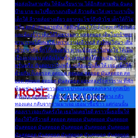
พ่อส่งเงินสามพัน ให้ฉันเรียนราม ได้อีกสักสามพัน ฉันคง
บ๊าย บาย จะไปซื้อกางเกงยีนส์ ลีวายส์มาใส่ เพราะเราเป็น
เด็กใต้ ลีวายส์อย่างเดียว อยากจะโชว์ถึงหิวโซ เด็กใต้ก็ไม่
หวั่น ตกตัวละหลายพัน กัดฟันซื้อมา ให้เด็กเทพเหลียวมอง
และต้องรู้ว่า เด็กใต้ไม่ธรรมดา แต่สุดยอด เดินโยกย้ายเย
ยวน กวนโอ๊ยพอได้ เพราะว่านุ่งลีวายส์ ตัวใหม่ใส่มา เดิน
เข้ามหาลัย จิ๊กโก๊มองหน้า ท่าจะมีปัญหา ไม่พอใจ ได้เป็น
เรื่องแน่นอน แต่ฉันไม่หวั่น เลยแหลงใต้ถามมัน ว่ามัน
พรั่นพรือ มันตอบว่าไม่พรื่อ เปลี่ยนเป็นยิ้มให้ เจอะเด็กใต้
ด้วยกัน ก็เลยรอด สุดยอด สุดยอด สุดยอด มันสุดยอด สุด
ยอด สุดยอด สุดยอด มันสุดยอด แอบหลงรักสาวราม ที่พัก
ห้องเช่า เธอผิวขาวผมยาว ปากแดงแหลงกลาง ถูกสเป็ก
จริงเธอ อยู่ห้องข้างข้าง อยากเข้าไปแหลงกลาง กลัว
ทองแดง กลับจากรามมาเจอ เธอมาซื้อข้าว แต่ก่อนนั้น
สองเรา เจอะกันครั้งใด เธอไม่เคยไยดี คราวนี้เธอยิ้มให้
ต้องให้ใส่ลีวายส์ สุดยอด สุดยอด มันสุดยอด มันสุดยอด
มันสุดยอด มันสุดยอด มันสุดยอด มันสุดยอด มันสุดยอด
มันสุดยอด มันสุดยอด มันสุดยอด มันสุดยอด มันสุดยอด