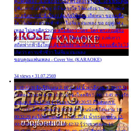
คู่แฟนเพลง ไม่เคยคิดว่าเก่ง หรือดังกว่าใคร..ใคร พระคุณ
ผู้ฟัง เท่านั้นยิ่งใหญ่ ที่เป็นแรงใจ ให้ผมดังมา.. ขอ องค์เท
วา สถิตฟากฟ้ายิ่งใหญ่ คุ้มภัยให้ท่าน เถิดหนา ขอจงเชื่อ
ใจ ไว้เถิดว่า ตราบชั่วชีวา ไม่ลืมแฟนเพลง ขอ อยู่คู่แฟน
เพลง ไม่เคยคิดว่าเก่ง หรือดังกว่าใคร..ใคร พระคุณผู้ฟัง
เท่านั้นยิ่งใหญ่ ที่เป็นแรงใจ ให้ผมดังมา.. ขอ องค์เทวา
สถิตฟากฟ้ายิ่งใหญ่ คุ้มภัยให้ท่าน เถิดหนา ขอจงเชื่อใจ ไว้
เถิดว่า ตราบชั่วชีวา ไม่ลืมแฟนเพลง
ขอบคุณแฟนเพลง - Cover Ver. (KARAOKE)
34 views • 31.07.2569
1. 00:00:00 ยินดีรับเดน 2. 00:03:44 น้ำตาอีสาน 3. 00:07:51
กิ่งทองใบหยก 4. 00:10:35 น้ำนิ่งไหลลึก 5. 00:13:49 ลานรัก
ลานเท 6. 00:17:06 จำใจจาก 7. 00:20:53 คืนฝนตก 8.
00:25:16 น้ำลงเดือนยี่ 9. 00:28:47 โสนน้อยเรือนงาม 10.
00:32:29 ตอไม้ที่ตายแล้ว 11. 00:35:41 น้ำกรดแช่เย็น 12.
00:39:08 อยากฟังซ้ำ 13. 00:42:32 รู้ว่าเขาหลอก 14.