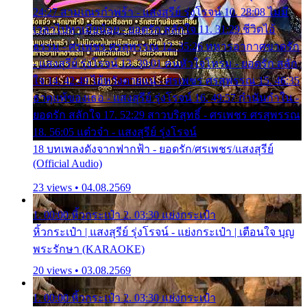
24:27 สามเณรกำพร้า - แสงสุรีย์ รุ่งโรจน์ 10. 28:08 ไม่มี
เวลาไปหาเมียน้อย - ยอดรัก สลักใจ 11. 31:29 ชีวิตไอ้
ธรรม - ศรเพชร ศรสุพรรณ 12. 35:26 ทหารอากาศขาดรัก
- แสงสุรีย์ รุ่งโรจน์ 13. 39:01 คนหัวใจโทรม - ยอดรัก สลัก
ใจ 14. 42:49 ไอ้หวังตายแน่ - ศรเพชร ศรสุพรรณ 15. 46:35
ธาตุแท้ของเธอ - แสงสุรีย์ รุ่งโรจน์ 16. 49:57 กำนันกำใน -
ยอดรัก สลักใจ 17. 52:29 สาวบริสุทธิ์ - ศรเพชร ศรสุพรรณ
18. 56:05 แต๋วจ๋า - แสงสุรีย์ รุ่งโรจน์
18 บทเพลงดังจากฟากฟ้า - ยอดรัก/ศรเพชร/แสงสุรีย์
(Official Audio)
23 views • 04.08.2569
1. 00:00 หิ้วกระเป๋า 2. 03:30 แย่งกระเป๋า
หิ้วกระเป๋า | แสงสุรีย์ รุ่งโรจน์ - แย่งกระเป๋า | เตือนใจ บุญ
พระรักษา (KARAOKE)
20 views • 03.08.2569
1. 00:00 หิ้วกระเป๋า 2. 03:30 แย่งกระเป๋า