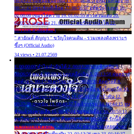
00:45:25 รอหน่อยน้องติ๋ม 15. 00:48:56 เรือล่มในหนอง 16.
00:51:43 บัตรเชิญสีเลือด 17. 00:56:07 อดีตรักโรงทอ 18.
01:00:00 เขมรไล่ควาย 19. 01:02:55 สาวสวนแตง 20.
01:05:51 แอบมอง 21. 01:09:27 พบรักปากน้ำโพ 22.
01:13:06 สายัณห์เมา
" สายัณห์ สัญญา " ขวัญใจคนเดิม - รวมเพลงดังเพราะๆ
ซึ้งๆ (Official Audio)
34 views • 21.07.2569
1. 00:00:00 ทำไมทำฉันได้ 2. 00:03:20 นางฟ้าสลัม 3.
00:06:50 คน 4. 00:10:36 บุญเหลือเกิน 5. 00:13:58 ฝนหยาด
สุดท้าย 6. 00:17:30 ยาใจยาจก 7. 00:20:30 คิดดูให้ดี 8.
00:24:21 ลบรอยแผลรัก 9. 00:27:35 เหมือนใจโดนกรีด 10.
00:30:54 ขบวนการเปาเปียว 11. 00:34:05 คำรำพัน 12.
00:37:20 ปาหนัน 13. 00:40:37 ใจเจ้ากรรม 14. 00:44:15 จูบ
ฉันแล้วจงตายเสีย 15. 00:47:24 ขอสูมาเต๊อะ 16. 00:51:11
คนใจมาร 17. 00:54:50 คืนทรมาน 18. 00:58:25 รักนี้สีดำ
19. 01:01:44 ส่วนเกิน 20. 01:05:42 หยาดน้ำฝนหยดน้ำตา
21. 01:09:13 เหลือเพียงฝัน 22. 01:13:26 เขา 23. 01:16:37