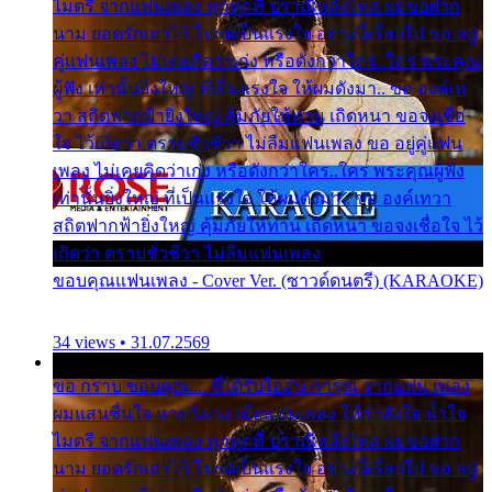
ไมตรี จากแฟนเพลง ทุกทุกที่ ปราณีหลั่งไหล ผมขอฝาก
นาม ยอดรักเอาไว้ โปรดเป็นแรงใจ อย่างนี้เรื่อยไป ขอ อยู่
คู่แฟนเพลง ไม่เคยคิดว่าเก่ง หรือดังกว่าใคร..ใคร พระคุณ
ผู้ฟัง เท่านั้นยิ่งใหญ่ ที่เป็นแรงใจ ให้ผมดังมา.. ขอ องค์เท
วา สถิตฟากฟ้ายิ่งใหญ่ คุ้มภัยให้ท่าน เถิดหนา ขอจงเชื่อ
ใจ ไว้เถิดว่า ตราบชั่วชีวา ไม่ลืมแฟนเพลง ขอ อยู่คู่แฟน
เพลง ไม่เคยคิดว่าเก่ง หรือดังกว่าใคร..ใคร พระคุณผู้ฟัง
เท่านั้นยิ่งใหญ่ ที่เป็นแรงใจ ให้ผมดังมา.. ขอ องค์เทวา
สถิตฟากฟ้ายิ่งใหญ่ คุ้มภัยให้ท่าน เถิดหนา ขอจงเชื่อใจ ไว้
เถิดว่า ตราบชั่วชีวา ไม่ลืมแฟนเพลง
ขอบคุณแฟนเพลง - Cover Ver. (ซาวด์ดนตรี) (KARAOKE)
34 views • 31.07.2569
ขอ กราบ ขอบคุณ.... ที่ได้รับไออุ่น การุณ จากแฟน เพลง
ผมแสนชื่นใจ หายวังเวง เมื่อแฟนเพลง ให้กำลังใจ น้ำใจ
ไมตรี จากแฟนเพลง ทุกทุกที่ ปราณีหลั่งไหล ผมขอฝาก
นาม ยอดรักเอาไว้ โปรดเป็นแรงใจ อย่างนี้เรื่อยไป ขอ อยู่