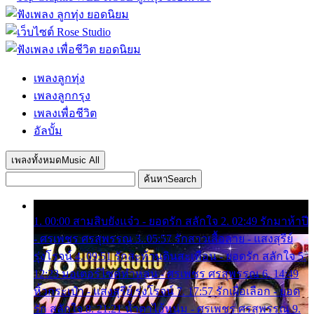
เพลงลูกทุ่ง
เพลงลูกกรุง
เพลงเพื่อชีวิต
อัลบั้ม
เพลงทั้งหมด
Music All
ค้นหา
Search
1. 00:00 สามสิบยังแจ๋ว - ยอดรัก สลักใจ 2. 02:49 รักมาห้าปี
- ศรเพชร ศรสุพรรณ 3. 05:57 รักสาวเสื้อลาย - แสงสุรีย์
รุ่งโรจน์ 4. 09:51 รักสะท้านดินสะเทือน - ยอดรัก สลักใจ 5.
12:23 มอเตอร์ไซค์ทำหล่น - ศรเพชร ศรสุพรรณ 6. 14:49
หิ้วกระเป๋า - แสงสุรีย์ รุ่งโรจน์ 7. 17:57 รักเผื่อเลือก - ยอด
รัก สลักใจ 8. 21:21 น้ำตาไอ้หนุ่ม - ศรเพชร ศรสุพรรณ 9.