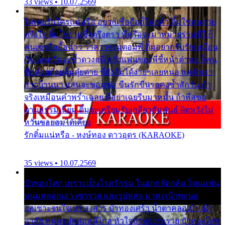
33 views • 10.07.2569
ไม่เคยรักใครแน่หรือ อยากเชื่อถือก็ไม่กล้า ติ๋มใช่คนสวย
ตรึงใจ ติ๋มใช่งามซึ้งตรึงตรา พี่หรือจะมาหมายร่วมชีวี ก็
คนเขาลืออื้อฉาว ว่าสาวๆรุมตอมพี่ ติ๋มอยากรับรักเหมือน
กัน แต่หวั่นจะช้ำดวงฤดี กลัวแฟนของพี่ชี้หน้าด่าทอ ก็คน
ชื่อต๋อยต้อยตุ้มตุ๋ยต่าย พี่ยังลืมได้ง่ายๆเลยหนอ แค่ตัวเรา
สาวบ้านนา แสนจะซอมซ่อ ขืนรักขืนรอคงช้ำสักวัน ถ้า
จริงเหมือนคำพร่ำเฉลย พี่อย่าเฉยรีบมาหมั้น ถ้าพี่สู่ขอ
ตามธรรมเนียม ติ๋มจะเตรียมรับเกลียวสัมพันธ์ ผิดหวังไม่
หวั่นขอยอมได้เคียง
รักติ๋มแน่หรือ - หงษ์ทอง ดาวอุดร (KARAOKE)
35 views • 10.07.2569
บัวทองโศก เพราะเป็นโรครักรุม ในอกกลัดกลุ้ม โดนแฟน
หนุ่มหลอกเอา เขารวย และรูปหล่อ มาพะเน้าพะนอ
ออเซาะจนใจเบา สงสาร บัวทองเศร้า น้ำตาคลอเบ้า เฝ้า
อาลัย หนุ่มรูปหล่อหนีไกล หัวใจบัวทองระรวย บัวทองโศก