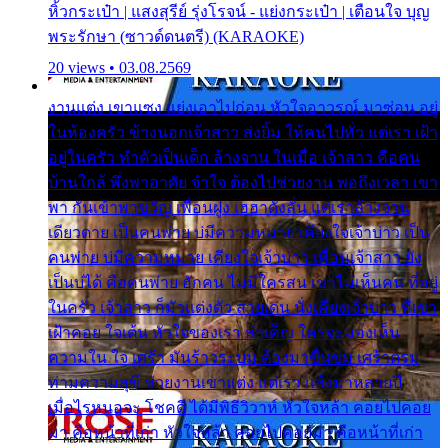
หิ้วกระเป๋า | แสงสุรีย์ รุ่งโรจน์ - แย่งกระเป๋า | เตือนใจ บุญ
พระรักษา (ซาวด์ดนตรี) (KARAOKE)
20 views • 03.08.2569
งานแต่ง เขาแซง แย่งเอาไปก่อน หัวใจอาวรณ์ มาซ่อน อยู่
ในห้องครัว ข้างนอกเจ้าสาว ส่งยิ้ม ให้คนไปทั่ว แต่เรา เฝ้า
อยู่ในครัว ทำตัวเป็นเด็ก ล้างจาน ในเมื่อ เจ้าสาว คือคน
บ้านใกล้ พึ่งพาอาศัย จำใจ ต้องไปช่วยงาน พอถึงเวลา เขา
พา กันเข้าพาขวัญ เพื่อนฝูง เฮฮาดังลั่น แต่เราล้างจาน
เดียวดาย เป็นคนพ่าย บ่มีความหมาย เคียงใจเจ้าบ่าว เป็น
คนพ่าย บ่มีความหมาย เคียงใจเจ้าบ่าว เพื่อนเจ้าสาว ยัง
เป็นบ่ได้ คือคนพ่าย ฮักคน ไม่มีใครสน เขาไม่เห็นคน ที่อยู่
ในครัว เจ้าสาว ก็มัวแต่งตัว สวยเด่น นั่งเคียงเจ้าบ่าว ที่เขา
เฝ้าคอย ใจเต้น หัวใจของเรา ลำเค็ญ ใครจะมองเห็น
ความใน ใจ เศร้า มันร้าวระบม ต้องมาขื่นขม เศร้าตรม
ท่ามความสุขี ช่วยงานเขาแต่ง แต่เรา แล้งมาหลายปี
เมื่อไรหนอจะ โชคดี ได้มีพิธีวิวาห์ หัวใจหล้า คอยไปคอย
มา คือหน้าที่เก่า หัวใจหล้า คอยไปคอยมา คือหน้าที่เก่า