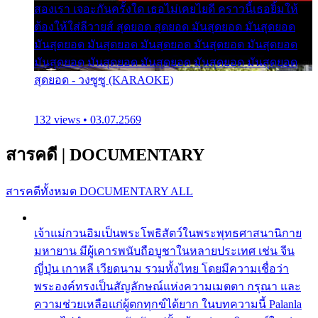
สองเรา เจอะกันครั้งใด เธอไม่เคยไยดี คราวนี้เธอยิ้มให้
ต้องให้ใส่ลีวายส์ สุดยอด สุดยอด มันสุดยอด มันสุดยอด
มันสุดยอด มันสุดยอด มันสุดยอด มันสุดยอด มันสุดยอด
มันสุดยอด มันสุดยอด มันสุดยอด มันสุดยอด มันสุดยอด
สุดยอด - วงซูซู (KARAOKE)
132 views • 03.07.2569
สารคดี
|
DOCUMENTARY
สารคดีทั้งหมด
DOCUMENTARY ALL
เจ้าแม่กวนอิมเป็นพระโพธิสัตว์ในพระพุทธศาสนานิกาย
มหายาน มีผู้เคารพนับถือบูชาในหลายประเทศ เช่น จีน
ญี่ปุ่น เกาหลี เวียดนาม รวมทั้งไทย โดยมีความเชื่อว่า
พระองค์ทรงเป็นสัญลักษณ์แห่งความเมตตา กรุณา และ
ความช่วยเหลือแก่ผู้ตกทุกข์ได้ยาก ในบทความนี้ Palanla