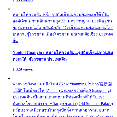
หนานไห่กวนอิม หรือ รูปปั้นเจ้าแม่กวนอิมทะเลใต้ เป็น
องค์เจ้าแม่กวนอิมความสูง 33 เมตรรวมฐาน ประดิษฐาน
อยู่ริมทะเล ไม่ไกลกันนักกับ “วัดเจ้าแม่กวนอิมไม่ยอมไป”
บนเกาะผู่โถวซาน เมืองโจวซาน มณฑลเจ้อเจียง ประเทศ
จีน
Nanhai Guanyin : หนานไห่กวนอิม...รูปปั้นเจ้าแม่กวนอิม
ทะเลใต้, ผู่โถวซาน ประเทศจีน
1,029 views
พระราชวังหยวนหมิงใหม่ (New Yuanming Palace/宮新園
明園) ในเมืองจูไห่ (Zhuhai) มณฑลกวางตุ้ง (Quangdong)
ประเทศจีน เป็นสวนและสถานที่ท่องเที่ยวที่ได้รับแรง
บันดาลใจจากพระราชวังฤดูร้อนเก่า (Old Summer Palace)
หรือหยวนหมิงหยวนในกรุงปักกิ่ง สวนสาธารณะขนาด
ใหญ่ใจกลางเมืองแห่งนี้มีครบทั้งธรรมชาติ สถาปัตยกรรม