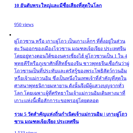
10 อันดับพระใหญ่และมีชื่อเสียงที่สุดในโลก
950 views
ผู่โถวซาน หรือ เกาะผู่โถว เป็นเกาะเล็กๆ ที่ตั้งอยู่ในส่วน
ตะวันออกของเมืองโจวซาน มณฑลเจ้อเจียง ประเทศจีน
โดยอยู่ทางตอนใต้ของนครเซี่ยงไฮ้ ผู่โถวซานเป็น 1 ใน 4
พุทธคีรีหรือภูเขาศักดิ์สิทธิ์ของจีน ชาวพุทธจีนเชื่อกันว่าผู่
โถวซานเป็นที่ประทับและตรัสรู้ของพระโพธิสัตว์กวนอิม
หรือเจ้าแม่กวนอิม ซึ่งเป็นหนึ่งในเทพเจ้าที่สำคัญที่สุดใน
ศาสนาพุทธนิกายมหายาน ดังนั้นจึงมีผู้แสวงบุญจากทั่ว
โลก โดยเฉพาะผู้ที่ศรัทธาในเจ้าแม่กวนอิมเดินทางมาที่
เกาะแห่งนี้เพื่อสักการะขอพรอยู่โดยตลอด
รวม 5 วัดสำคัญแห่งถิ่นกำเนิดเจ้าแม่กวนอิม | เกาะผู่โถว
ซาน มณฑลเจ้อเจียง ประเทศจีน
1,533 views