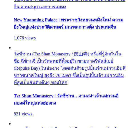
จีน สวนสนุก และการแสดง
New Yuanming Palace | พระราชวังหยวนหมิงใหม่ ความ
ยิ่งใหญ่แห่งประวัติศาสตร์ มณฑลกวางตุ้ง ประเทศจีน
1,076 views
วัดซีซ่าน (Tsz Shan Monastery / 慈山寺) หรือที่รู้จักกันใน
ชื่อ ฉี่ซ้านจี๋ เป็นวัดพุทธที่ตั้งอยู่ริมชายหาดรีพัลส์เบย์
(Repulse Bay) ในฮ่องกง โดดเด่นด้วยรูปปั้นเจ้าแม่กวนอิมสี
ขาวขนาดใหญ่ สูงถึง 76 เมตร ซึ่งเป็นรูปปั้นเจ้าแม่กวนอิม
ที่สูงเป็นอันดับต้นๆ ของโลก
Tsz Shan Monastery | วัดซีซ่าน…งามสง่าเจ้าแม่กวนอิ
มองค์ใหญ่แห่งฮ่องกง
831 views