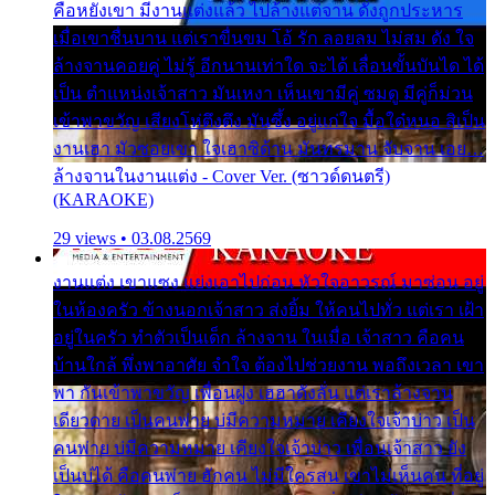
คือหยังเขา มีงานแต่งแล้ว ไปล้างแต่จาน ดั่งถูกประหาร
เมื่อเขาชื่นบาน แต่เราขื่นขม โอ้ รัก ลอยลม ไม่สม ดัง ใจ
ล้างจานคอยคู่ ไม่รู้ อีกนานเท่าใด จะได้ เลื่อนขั้นบันได ได้
เป็น ตำแหน่งเจ้าสาว มันเหงา เห็นเขามีคู่ ซมดู มีคู่ก็ม่วน
เข้าพาขวัญ เสียงโห่ตึงตึง มันซึ้ง อยู่แก่ใจ มื้อใด๋หนอ สิเป็น
งานเฮา มัวซอยเขา ใจเฮาซิด้าน มันทรมาน จับจาน เอย…
ล้างจานในงานแต่ง - Cover Ver. (ซาวด์ดนตรี)
(KARAOKE)
29 views • 03.08.2569
งานแต่ง เขาแซง แย่งเอาไปก่อน หัวใจอาวรณ์ มาซ่อน อยู่
ในห้องครัว ข้างนอกเจ้าสาว ส่งยิ้ม ให้คนไปทั่ว แต่เรา เฝ้า
อยู่ในครัว ทำตัวเป็นเด็ก ล้างจาน ในเมื่อ เจ้าสาว คือคน
บ้านใกล้ พึ่งพาอาศัย จำใจ ต้องไปช่วยงาน พอถึงเวลา เขา
พา กันเข้าพาขวัญ เพื่อนฝูง เฮฮาดังลั่น แต่เราล้างจาน
เดียวดาย เป็นคนพ่าย บ่มีความหมาย เคียงใจเจ้าบ่าว เป็น
คนพ่าย บ่มีความหมาย เคียงใจเจ้าบ่าว เพื่อนเจ้าสาว ยัง
เป็นบ่ได้ คือคนพ่าย ฮักคน ไม่มีใครสน เขาไม่เห็นคน ที่อยู่