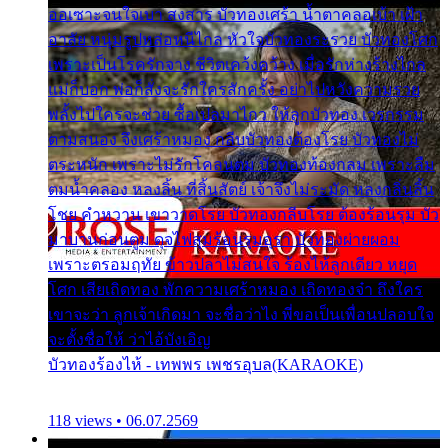
ออเซาะจนใจเบา สงสาร บัวทองเศร้า น้ำตาคลอเบ้า เฝ้า
อาลัย หนุ่มรูปหล่อหนีไกล หัวใจบัวทองระรวย บัวทองโศก
เพราะเป็นโรครักจาง ชีวิตเคว้งคว้าง เมื่อรักห่างร้างไกล
แม่ก็บอก พ่อก็สั่งจะรักใครสักครั้ง อย่าไปหวังความรวย
พลั้งไปใครจะช่วย ซื้อเปลมาไกว ให้ลูกบัวทอง เวรกรรม
ตามสนอง จึงเศร้าหมอง กลีบบัวทองต้องโรย บัวทองไม่
ตระหนัก เพราะไม่รักโคลนตม บัวทองท้องกลม เพราะลืม
ตมน้ำคลอง หลงลิ้น ที่สิ้นสัตย์ เจ้าจึงไม่ระมัด หลงกลิ่นลิ้น
โชย คำหวาน เขาวาดโรย บัวทองกลีบโรย ต้องร้อนรุม บัว
มาบานก่อนตูม ดุจไฟสุมร้อนรุมอุรา บัวทองผ่ายผอม
เพราะตรอมฤทัย ข้าวปลาไม่สนใจ ร้องไห้ลูกเดียว หยุด
โศก เสียเถิดทอง พักความเศร้าหมอง เถิดทองจ๋า ถึงใคร
เขาจะว่า ลูกเจ้าเกิดมา จะชื่อว่าไง พี่ขอเป็นเพื่อนปลอบใจ
จะตั้งชื่อให้ ว่าไอ้บังเอิญ
บัวทองร้องไห้ - เทพพร เพชรอุบล(KARAOKE)
118 views • 06.07.2569