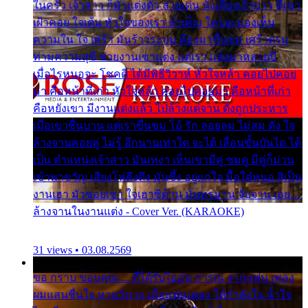
ในครัว เจ้าสาว ก็มัวแต่งตัว สวยเด่น นั่งเคียงเจ้าบ่าว ที่เขา
เฝ้าคอย ใจเต้น หัวใจของเรา ลำเค็ญ ใครจะมองเห็น
ความใน ใจ เศร้า มันร้าวระบม ต้องมาขื่นขม เศร้าตรม
ท่ามความสุขี ช่วยงานเขาแต่ง แต่เรา แล้งมาหลายปี
เมื่อไรหนอจะ โชคดี ได้มีพิธีวิวาห์ หัวใจหล้า คอยไปคอย
มา คือหน้าที่เก่า หัวใจหล้า คอยไปคอยมา คือหน้าที่เก่า
คือหยังเขา มีงานแต่งแล้ว ไปล้างแต่จาน ดั่งถูกประหาร
เมื่อเขาชื่นบาน แต่เราขื่นขม โอ้ รัก ลอยลม ไม่สม ดัง ใจ
ล้างจานคอยคู่ ไม่รู้ อีกนานเท่าใด จะได้ เลื่อนขั้นบันได ได้
เป็น ตำแหน่งเจ้าสาว มันเหงา เห็นเขามีคู่ ซมดู มีคู่ก็ม่วน
เข้าพาขวัญ เสียงโห่ตึงตึง มันซึ้ง อยู่แก่ใจ มื้อใด๋หนอ สิเป็น
งานเฮา มัวซอยเขา ใจเฮาซิด้าน มันทรมาน จับจาน เอย…
ล้างจานในงานแต่ง - Cover Ver. (KARAOKE)
31 views • 03.08.2569
ขอ กราบ ขอบคุณ.... ที่ได้รับไออุ่น การุณ จากแฟน เพลง
ผมแสนชื่นใจ หายวังเวง เมื่อแฟนเพลง ให้กำลังใจ น้ำใจ