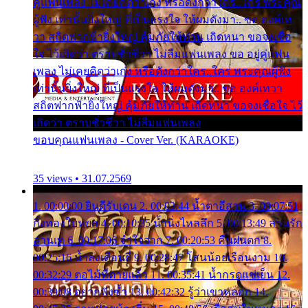
คู่แฟนเพลง ไม่เคยคิดว่าเก่ง หรือดังกว่าใคร..ใคร พระคุณ
ผู้ฟัง เท่านั้นยิ่งใหญ่ ที่เป็นแรงใจ ให้ผมดังมา.. ขอ องค์เท
วา สถิตฟากฟ้ายิ่งใหญ่ คุ้มภัยให้ท่าน เถิดหนา ขอจงเชื่อ
ใจ ไว้เถิดว่า ตราบชั่วชีวา ไม่ลืมแฟนเพลง ขอ อยู่คู่แฟน
เพลง ไม่เคยคิดว่าเก่ง หรือดังกว่าใคร..ใคร พระคุณผู้ฟัง
เท่านั้นยิ่งใหญ่ ที่เป็นแรงใจ ให้ผมดังมา.. ขอ องค์เทวา
สถิตฟากฟ้ายิ่งใหญ่ คุ้มภัยให้ท่าน เถิดหนา ขอจงเชื่อใจ ไว้
เถิดว่า ตราบชั่วชีวา ไม่ลืมแฟนเพลง
ขอบคุณแฟนเพลง - Cover Ver. (KARAOKE)
35 views • 31.07.2569
1. 00:00:00 ยินดีรับเดน 2. 00:03:44 น้ำตาอีสาน 3. 00:07:51
กิ่งทองใบหยก 4. 00:10:35 น้ำนิ่งไหลลึก 5. 00:13:49 ลานรัก
ลานเท 6. 00:17:06 จำใจจาก 7. 00:20:53 คืนฝนตก 8.
00:25:16 น้ำลงเดือนยี่ 9. 00:28:47 โสนน้อยเรือนงาม 10.
00:32:29 ตอไม้ที่ตายแล้ว 11. 00:35:41 น้ำกรดแช่เย็น 12.
00:39:08 อยากฟังซ้ำ 13. 00:42:32 รู้ว่าเขาหลอก 14.