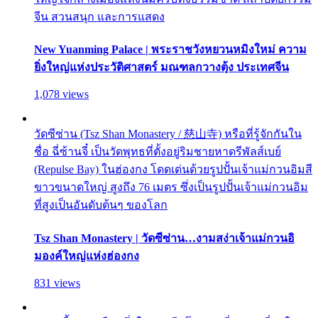
จีน สวนสนุก และการแสดง
New Yuanming Palace | พระราชวังหยวนหมิงใหม่ ความ
ยิ่งใหญ่แห่งประวัติศาสตร์ มณฑลกวางตุ้ง ประเทศจีน
1,078 views
วัดซีซ่าน (Tsz Shan Monastery / 慈山寺) หรือที่รู้จักกันใน
ชื่อ ฉี่ซ้านจี๋ เป็นวัดพุทธที่ตั้งอยู่ริมชายหาดรีพัลส์เบย์
(Repulse Bay) ในฮ่องกง โดดเด่นด้วยรูปปั้นเจ้าแม่กวนอิมสี
ขาวขนาดใหญ่ สูงถึง 76 เมตร ซึ่งเป็นรูปปั้นเจ้าแม่กวนอิม
ที่สูงเป็นอันดับต้นๆ ของโลก
Tsz Shan Monastery | วัดซีซ่าน…งามสง่าเจ้าแม่กวนอิ
มองค์ใหญ่แห่งฮ่องกง
831 views