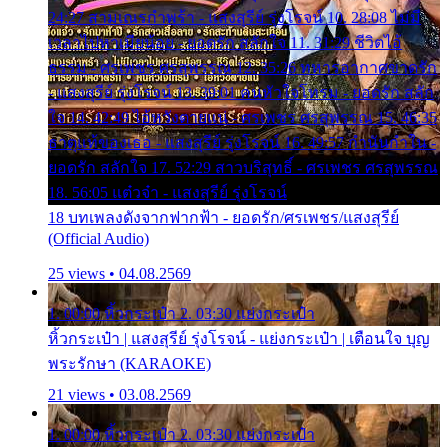
24:27 สามเณรกำพร้า - แสงสุรีย์ รุ่งโรจน์ 10. 28:08 ไม่มี
เวลาไปหาเมียน้อย - ยอดรัก สลักใจ 11. 31:29 ชีวิตไอ้
ธรรม - ศรเพชร ศรสุพรรณ 12. 35:26 ทหารอากาศขาดรัก
- แสงสุรีย์ รุ่งโรจน์ 13. 39:01 คนหัวใจโทรม - ยอดรัก สลัก
ใจ 14. 42:49 ไอ้หวังตายแน่ - ศรเพชร ศรสุพรรณ 15. 46:35
ธาตุแท้ของเธอ - แสงสุรีย์ รุ่งโรจน์ 16. 49:57 กำนันกำใน -
ยอดรัก สลักใจ 17. 52:29 สาวบริสุทธิ์ - ศรเพชร ศรสุพรรณ
18. 56:05 แต๋วจ๋า - แสงสุรีย์ รุ่งโรจน์
18 บทเพลงดังจากฟากฟ้า - ยอดรัก/ศรเพชร/แสงสุรีย์
(Official Audio)
25 views • 04.08.2569
1. 00:00 หิ้วกระเป๋า 2. 03:30 แย่งกระเป๋า
หิ้วกระเป๋า | แสงสุรีย์ รุ่งโรจน์ - แย่งกระเป๋า | เตือนใจ บุญ
พระรักษา (KARAOKE)
21 views • 03.08.2569
1. 00:00 หิ้วกระเป๋า 2. 03:30 แย่งกระเป๋า