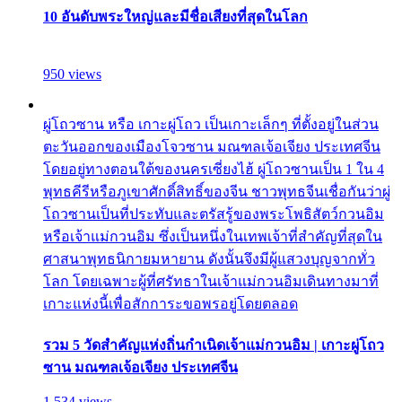
10 อันดับพระใหญ่และมีชื่อเสียงที่สุดในโลก
950 views
ผู่โถวซาน หรือ เกาะผู่โถว เป็นเกาะเล็กๆ ที่ตั้งอยู่ในส่วน
ตะวันออกของเมืองโจวซาน มณฑลเจ้อเจียง ประเทศจีน
โดยอยู่ทางตอนใต้ของนครเซี่ยงไฮ้ ผู่โถวซานเป็น 1 ใน 4
พุทธคีรีหรือภูเขาศักดิ์สิทธิ์ของจีน ชาวพุทธจีนเชื่อกันว่าผู่
โถวซานเป็นที่ประทับและตรัสรู้ของพระโพธิสัตว์กวนอิม
หรือเจ้าแม่กวนอิม ซึ่งเป็นหนึ่งในเทพเจ้าที่สำคัญที่สุดใน
ศาสนาพุทธนิกายมหายาน ดังนั้นจึงมีผู้แสวงบุญจากทั่ว
โลก โดยเฉพาะผู้ที่ศรัทธาในเจ้าแม่กวนอิมเดินทางมาที่
เกาะแห่งนี้เพื่อสักการะขอพรอยู่โดยตลอด
รวม 5 วัดสำคัญแห่งถิ่นกำเนิดเจ้าแม่กวนอิม | เกาะผู่โถว
ซาน มณฑลเจ้อเจียง ประเทศจีน
1,534 views