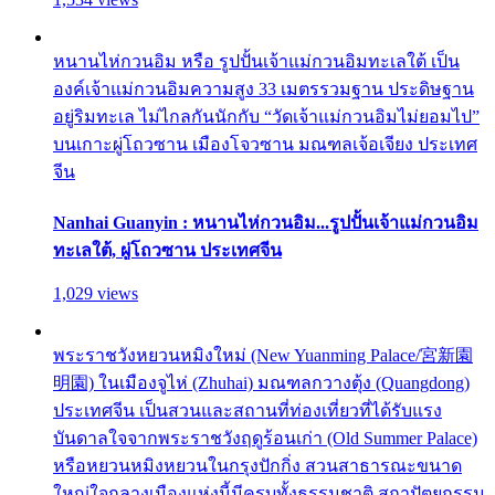
หนานไห่กวนอิม หรือ รูปปั้นเจ้าแม่กวนอิมทะเลใต้ เป็น
องค์เจ้าแม่กวนอิมความสูง 33 เมตรรวมฐาน ประดิษฐาน
อยู่ริมทะเล ไม่ไกลกันนักกับ “วัดเจ้าแม่กวนอิมไม่ยอมไป”
บนเกาะผู่โถวซาน เมืองโจวซาน มณฑลเจ้อเจียง ประเทศ
จีน
Nanhai Guanyin : หนานไห่กวนอิม...รูปปั้นเจ้าแม่กวนอิม
ทะเลใต้, ผู่โถวซาน ประเทศจีน
1,029 views
พระราชวังหยวนหมิงใหม่ (New Yuanming Palace/宮新園
明園) ในเมืองจูไห่ (Zhuhai) มณฑลกวางตุ้ง (Quangdong)
ประเทศจีน เป็นสวนและสถานที่ท่องเที่ยวที่ได้รับแรง
บันดาลใจจากพระราชวังฤดูร้อนเก่า (Old Summer Palace)
หรือหยวนหมิงหยวนในกรุงปักกิ่ง สวนสาธารณะขนาด
ใหญ่ใจกลางเมืองแห่งนี้มีครบทั้งธรรมชาติ สถาปัตยกรรม