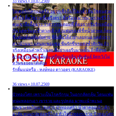
33 views • 10.07.2569
ไม่เคยรักใครแน่หรือ อยากเชื่อถือก็ไม่กล้า ติ๋มใช่คนสวย
ตรึงใจ ติ๋มใช่งามซึ้งตรึงตรา พี่หรือจะมาหมายร่วมชีวี ก็
คนเขาลืออื้อฉาว ว่าสาวๆรุมตอมพี่ ติ๋มอยากรับรักเหมือน
กัน แต่หวั่นจะช้ำดวงฤดี กลัวแฟนของพี่ชี้หน้าด่าทอ ก็คน
ชื่อต๋อยต้อยตุ้มตุ๋ยต่าย พี่ยังลืมได้ง่ายๆเลยหนอ แค่ตัวเรา
สาวบ้านนา แสนจะซอมซ่อ ขืนรักขืนรอคงช้ำสักวัน ถ้า
จริงเหมือนคำพร่ำเฉลย พี่อย่าเฉยรีบมาหมั้น ถ้าพี่สู่ขอ
ตามธรรมเนียม ติ๋มจะเตรียมรับเกลียวสัมพันธ์ ผิดหวังไม่
หวั่นขอยอมได้เคียง
รักติ๋มแน่หรือ - หงษ์ทอง ดาวอุดร (KARAOKE)
36 views • 10.07.2569
บัวทองโศก เพราะเป็นโรครักรุม ในอกกลัดกลุ้ม โดนแฟน
หนุ่มหลอกเอา เขารวย และรูปหล่อ มาพะเน้าพะนอ
ออเซาะจนใจเบา สงสาร บัวทองเศร้า น้ำตาคลอเบ้า เฝ้า
อาลัย หนุ่มรูปหล่อหนีไกล หัวใจบัวทองระรวย บัวทองโศก