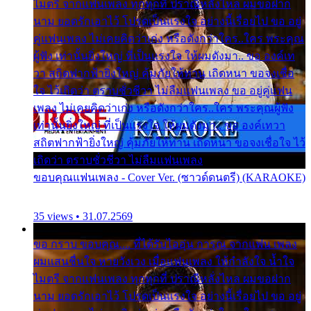
ไมตรี จากแฟนเพลง ทุกทุกที่ ปราณีหลั่งไหล ผมขอฝาก
นาม ยอดรักเอาไว้ โปรดเป็นแรงใจ อย่างนี้เรื่อยไป ขอ อยู่
คู่แฟนเพลง ไม่เคยคิดว่าเก่ง หรือดังกว่าใคร..ใคร พระคุณ
ผู้ฟัง เท่านั้นยิ่งใหญ่ ที่เป็นแรงใจ ให้ผมดังมา.. ขอ องค์เท
วา สถิตฟากฟ้ายิ่งใหญ่ คุ้มภัยให้ท่าน เถิดหนา ขอจงเชื่อ
ใจ ไว้เถิดว่า ตราบชั่วชีวา ไม่ลืมแฟนเพลง ขอ อยู่คู่แฟน
เพลง ไม่เคยคิดว่าเก่ง หรือดังกว่าใคร..ใคร พระคุณผู้ฟัง
เท่านั้นยิ่งใหญ่ ที่เป็นแรงใจ ให้ผมดังมา.. ขอ องค์เทวา
สถิตฟากฟ้ายิ่งใหญ่ คุ้มภัยให้ท่าน เถิดหนา ขอจงเชื่อใจ ไว้
เถิดว่า ตราบชั่วชีวา ไม่ลืมแฟนเพลง
ขอบคุณแฟนเพลง - Cover Ver. (ซาวด์ดนตรี) (KARAOKE)
35 views • 31.07.2569
ขอ กราบ ขอบคุณ.... ที่ได้รับไออุ่น การุณ จากแฟน เพลง
ผมแสนชื่นใจ หายวังเวง เมื่อแฟนเพลง ให้กำลังใจ น้ำใจ
ไมตรี จากแฟนเพลง ทุกทุกที่ ปราณีหลั่งไหล ผมขอฝาก
นาม ยอดรักเอาไว้ โปรดเป็นแรงใจ อย่างนี้เรื่อยไป ขอ อยู่