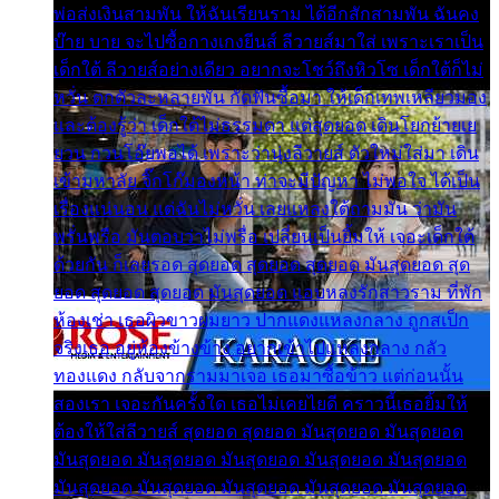
พ่อส่งเงินสามพัน ให้ฉันเรียนราม ได้อีกสักสามพัน ฉันคง
บ๊าย บาย จะไปซื้อกางเกงยีนส์ ลีวายส์มาใส่ เพราะเราเป็น
เด็กใต้ ลีวายส์อย่างเดียว อยากจะโชว์ถึงหิวโซ เด็กใต้ก็ไม่
หวั่น ตกตัวละหลายพัน กัดฟันซื้อมา ให้เด็กเทพเหลียวมอง
และต้องรู้ว่า เด็กใต้ไม่ธรรมดา แต่สุดยอด เดินโยกย้ายเย
ยวน กวนโอ๊ยพอได้ เพราะว่านุ่งลีวายส์ ตัวใหม่ใส่มา เดิน
เข้ามหาลัย จิ๊กโก๊มองหน้า ท่าจะมีปัญหา ไม่พอใจ ได้เป็น
เรื่องแน่นอน แต่ฉันไม่หวั่น เลยแหลงใต้ถามมัน ว่ามัน
พรั่นพรือ มันตอบว่าไม่พรื่อ เปลี่ยนเป็นยิ้มให้ เจอะเด็กใต้
ด้วยกัน ก็เลยรอด สุดยอด สุดยอด สุดยอด มันสุดยอด สุด
ยอด สุดยอด สุดยอด มันสุดยอด แอบหลงรักสาวราม ที่พัก
ห้องเช่า เธอผิวขาวผมยาว ปากแดงแหลงกลาง ถูกสเป็ก
จริงเธอ อยู่ห้องข้างข้าง อยากเข้าไปแหลงกลาง กลัว
ทองแดง กลับจากรามมาเจอ เธอมาซื้อข้าว แต่ก่อนนั้น
สองเรา เจอะกันครั้งใด เธอไม่เคยไยดี คราวนี้เธอยิ้มให้
ต้องให้ใส่ลีวายส์ สุดยอด สุดยอด มันสุดยอด มันสุดยอด
มันสุดยอด มันสุดยอด มันสุดยอด มันสุดยอด มันสุดยอด
มันสุดยอด มันสุดยอด มันสุดยอด มันสุดยอด มันสุดยอด