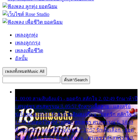
เพลงลูกทุ่ง
เพลงลูกกรุง
เพลงเพื่อชีวิต
อัลบั้ม
เพลงทั้งหมด
Music All
ค้นหา
Search
1. 00:00 สามสิบยังแจ๋ว - ยอดรัก สลักใจ 2. 02:49 รักมาห้าปี
- ศรเพชร ศรสุพรรณ 3. 05:57 รักสาวเสื้อลาย - แสงสุรีย์
รุ่งโรจน์ 4. 09:51 รักสะท้านดินสะเทือน - ยอดรัก สลักใจ 5.
12:23 มอเตอร์ไซค์ทำหล่น - ศรเพชร ศรสุพรรณ 6. 14:49
หิ้วกระเป๋า - แสงสุรีย์ รุ่งโรจน์ 7. 17:57 รักเผื่อเลือก - ยอด
รัก สลักใจ 8. 21:21 น้ำตาไอ้หนุ่ม - ศรเพชร ศรสุพรรณ 9.