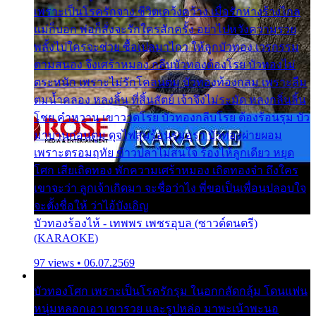
เพราะเป็นโรครักจาง ชีวิตเคว้งคว้าง เมื่อรักห่างร้างไกล
แม่ก็บอก พ่อก็สั่งจะรักใครสักครั้ง อย่าไปหวังความรวย
พลั้งไปใครจะช่วย ซื้อเปลมาไกว ให้ลูกบัวทอง เวรกรรม
ตามสนอง จึงเศร้าหมอง กลีบบัวทองต้องโรย บัวทองไม่
ตระหนัก เพราะไม่รักโคลนตม บัวทองท้องกลม เพราะลืม
ตมน้ำคลอง หลงลิ้น ที่สิ้นสัตย์ เจ้าจึงไม่ระมัด หลงกลิ่นลิ้น
โชย คำหวาน เขาวาดโรย บัวทองกลีบโรย ต้องร้อนรุม บัว
มาบานก่อนตูม ดุจไฟสุมร้อนรุมอุรา บัวทองผ่ายผอม
เพราะตรอมฤทัย ข้าวปลาไม่สนใจ ร้องไห้ลูกเดียว หยุด
โศก เสียเถิดทอง พักความเศร้าหมอง เถิดทองจ๋า ถึงใคร
เขาจะว่า ลูกเจ้าเกิดมา จะชื่อว่าไง พี่ขอเป็นเพื่อนปลอบใจ
จะตั้งชื่อให้ ว่าไอ้บังเอิญ
บัวทองร้องไห้ - เทพพร เพชรอุบล (ซาวด์ดนตรี)
(KARAOKE)
97 views • 06.07.2569
บัวทองโศก เพราะเป็นโรครักรุม ในอกกลัดกลุ้ม โดนแฟน
หนุ่มหลอกเอา เขารวย และรูปหล่อ มาพะเน้าพะนอ