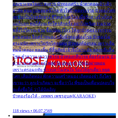
ออเซาะจนใจเบา สงสาร บัวทองเศร้า น้ำตาคลอเบ้า เฝ้า
อาลัย หนุ่มรูปหล่อหนีไกล หัวใจบัวทองระรวย บัวทองโศก
เพราะเป็นโรครักจาง ชีวิตเคว้งคว้าง เมื่อรักห่างร้างไกล
แม่ก็บอก พ่อก็สั่งจะรักใครสักครั้ง อย่าไปหวังความรวย
พลั้งไปใครจะช่วย ซื้อเปลมาไกว ให้ลูกบัวทอง เวรกรรม
ตามสนอง จึงเศร้าหมอง กลีบบัวทองต้องโรย บัวทองไม่
ตระหนัก เพราะไม่รักโคลนตม บัวทองท้องกลม เพราะลืม
ตมน้ำคลอง หลงลิ้น ที่สิ้นสัตย์ เจ้าจึงไม่ระมัด หลงกลิ่นลิ้น
โชย คำหวาน เขาวาดโรย บัวทองกลีบโรย ต้องร้อนรุม บัว
มาบานก่อนตูม ดุจไฟสุมร้อนรุมอุรา บัวทองผ่ายผอม
เพราะตรอมฤทัย ข้าวปลาไม่สนใจ ร้องไห้ลูกเดียว หยุด
โศก เสียเถิดทอง พักความเศร้าหมอง เถิดทองจ๋า ถึงใคร
เขาจะว่า ลูกเจ้าเกิดมา จะชื่อว่าไง พี่ขอเป็นเพื่อนปลอบใจ
จะตั้งชื่อให้ ว่าไอ้บังเอิญ
บัวทองร้องไห้ - เทพพร เพชรอุบล(KARAOKE)
118 views • 06.07.2569