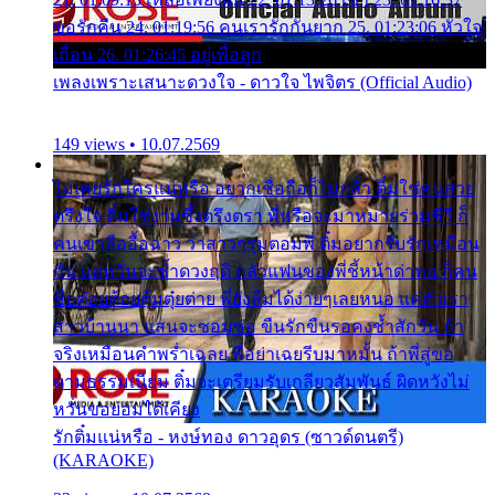
ขอรักคืน 24. 01:19:56 คนเรารักกันยาก 25. 01:23:06 หัวใจ
เถื่อน 26. 01:26:45 อยู่เพื่อลูก
เพลงเพราะเสนาะดวงใจ - ดาวใจ ไพจิตร (Official Audio)
149 views • 10.07.2569
ไม่เคยรักใครแน่หรือ อยากเชื่อถือก็ไม่กล้า ติ๋มใช่คนสวย
ตรึงใจ ติ๋มใช่งามซึ้งตรึงตรา พี่หรือจะมาหมายร่วมชีวี ก็
คนเขาลืออื้อฉาว ว่าสาวๆรุมตอมพี่ ติ๋มอยากรับรักเหมือน
กัน แต่หวั่นจะช้ำดวงฤดี กลัวแฟนของพี่ชี้หน้าด่าทอ ก็คน
ชื่อต๋อยต้อยตุ้มตุ๋ยต่าย พี่ยังลืมได้ง่ายๆเลยหนอ แค่ตัวเรา
สาวบ้านนา แสนจะซอมซ่อ ขืนรักขืนรอคงช้ำสักวัน ถ้า
จริงเหมือนคำพร่ำเฉลย พี่อย่าเฉยรีบมาหมั้น ถ้าพี่สู่ขอ
ตามธรรมเนียม ติ๋มจะเตรียมรับเกลียวสัมพันธ์ ผิดหวังไม่
หวั่นขอยอมได้เคียง
รักติ๋มแน่หรือ - หงษ์ทอง ดาวอุดร (ซาวด์ดนตรี)
(KARAOKE)