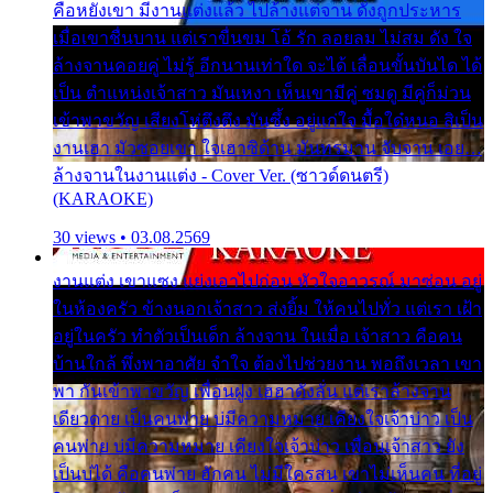
คือหยังเขา มีงานแต่งแล้ว ไปล้างแต่จาน ดั่งถูกประหาร
เมื่อเขาชื่นบาน แต่เราขื่นขม โอ้ รัก ลอยลม ไม่สม ดัง ใจ
ล้างจานคอยคู่ ไม่รู้ อีกนานเท่าใด จะได้ เลื่อนขั้นบันได ได้
เป็น ตำแหน่งเจ้าสาว มันเหงา เห็นเขามีคู่ ซมดู มีคู่ก็ม่วน
เข้าพาขวัญ เสียงโห่ตึงตึง มันซึ้ง อยู่แก่ใจ มื้อใด๋หนอ สิเป็น
งานเฮา มัวซอยเขา ใจเฮาซิด้าน มันทรมาน จับจาน เอย…
ล้างจานในงานแต่ง - Cover Ver. (ซาวด์ดนตรี)
(KARAOKE)
30 views • 03.08.2569
งานแต่ง เขาแซง แย่งเอาไปก่อน หัวใจอาวรณ์ มาซ่อน อยู่
ในห้องครัว ข้างนอกเจ้าสาว ส่งยิ้ม ให้คนไปทั่ว แต่เรา เฝ้า
อยู่ในครัว ทำตัวเป็นเด็ก ล้างจาน ในเมื่อ เจ้าสาว คือคน
บ้านใกล้ พึ่งพาอาศัย จำใจ ต้องไปช่วยงาน พอถึงเวลา เขา
พา กันเข้าพาขวัญ เพื่อนฝูง เฮฮาดังลั่น แต่เราล้างจาน
เดียวดาย เป็นคนพ่าย บ่มีความหมาย เคียงใจเจ้าบ่าว เป็น
คนพ่าย บ่มีความหมาย เคียงใจเจ้าบ่าว เพื่อนเจ้าสาว ยัง
เป็นบ่ได้ คือคนพ่าย ฮักคน ไม่มีใครสน เขาไม่เห็นคน ที่อยู่