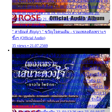
00:45:25 รอหน่อยน้องติ๋ม 15. 00:48:56 เรือล่มในหนอง 16.
00:51:43 บัตรเชิญสีเลือด 17. 00:56:07 อดีตรักโรงทอ 18.
01:00:00 เขมรไล่ควาย 19. 01:02:55 สาวสวนแตง 20.
01:05:51 แอบมอง 21. 01:09:27 พบรักปากน้ำโพ 22.
01:13:06 สายัณห์เมา
" สายัณห์ สัญญา " ขวัญใจคนเดิม - รวมเพลงดังเพราะๆ
ซึ้งๆ (Official Audio)
35 views • 21.07.2569
1. 00:00:00 ทำไมทำฉันได้ 2. 00:03:20 นางฟ้าสลัม 3.
00:06:50 คน 4. 00:10:36 บุญเหลือเกิน 5. 00:13:58 ฝนหยาด
สุดท้าย 6. 00:17:30 ยาใจยาจก 7. 00:20:30 คิดดูให้ดี 8.
00:24:21 ลบรอยแผลรัก 9. 00:27:35 เหมือนใจโดนกรีด 10.
00:30:54 ขบวนการเปาเปียว 11. 00:34:05 คำรำพัน 12.
00:37:20 ปาหนัน 13. 00:40:37 ใจเจ้ากรรม 14. 00:44:15 จูบ
ฉันแล้วจงตายเสีย 15. 00:47:24 ขอสูมาเต๊อะ 16. 00:51:11
คนใจมาร 17. 00:54:50 คืนทรมาน 18. 00:58:25 รักนี้สีดำ
19. 01:01:44 ส่วนเกิน 20. 01:05:42 หยาดน้ำฝนหยดน้ำตา
21. 01:09:13 เหลือเพียงฝัน 22. 01:13:26 เขา 23. 01:16:37