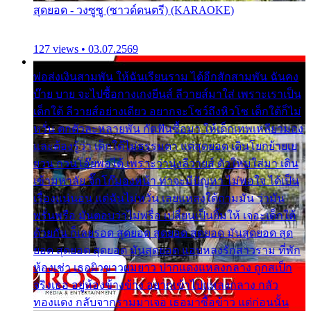
สุดยอด - วงซูซู (ซาวด์ดนตรี) (KARAOKE)
127 views • 03.07.2569
พ่อส่งเงินสามพัน ให้ฉันเรียนราม ได้อีกสักสามพัน ฉันคง
บ๊าย บาย จะไปซื้อกางเกงยีนส์ ลีวายส์มาใส่ เพราะเราเป็น
เด็กใต้ ลีวายส์อย่างเดียว อยากจะโชว์ถึงหิวโซ เด็กใต้ก็ไม่
หวั่น ตกตัวละหลายพัน กัดฟันซื้อมา ให้เด็กเทพเหลียวมอง
และต้องรู้ว่า เด็กใต้ไม่ธรรมดา แต่สุดยอด เดินโยกย้ายเย
ยวน กวนโอ๊ยพอได้ เพราะว่านุ่งลีวายส์ ตัวใหม่ใส่มา เดิน
เข้ามหาลัย จิ๊กโก๊มองหน้า ท่าจะมีปัญหา ไม่พอใจ ได้เป็น
เรื่องแน่นอน แต่ฉันไม่หวั่น เลยแหลงใต้ถามมัน ว่ามัน
พรั่นพรือ มันตอบว่าไม่พรื่อ เปลี่ยนเป็นยิ้มให้ เจอะเด็กใต้
ด้วยกัน ก็เลยรอด สุดยอด สุดยอด สุดยอด มันสุดยอด สุด
ยอด สุดยอด สุดยอด มันสุดยอด แอบหลงรักสาวราม ที่พัก
ห้องเช่า เธอผิวขาวผมยาว ปากแดงแหลงกลาง ถูกสเป็ก
จริงเธอ อยู่ห้องข้างข้าง อยากเข้าไปแหลงกลาง กลัว
ทองแดง กลับจากรามมาเจอ เธอมาซื้อข้าว แต่ก่อนนั้น