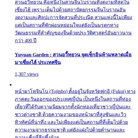
สวนอวี้หยวน คือหนึ่งในสวนจีนโบราณที่งดงามที่สุดใน
เซี่ยงไฮ้ เพราะเต็มไปด้วยสถาปัตยกรรมจีนโบราณอัน
งดงามและศิลปะการจัดสวนที่ประณีต สวนแห่งนี้ไม่เพียง
แต่เป็นสถานที่พักผ่อนหย่อนใจแต่ยังเป็นมรดกทาง
วัฒนธรรมที่สำคัญของจีนด้วยประวัติศาสตร์อันยาวนาน
กว่า 400 ปี
Yuyuan Garden : สวนอวี้หยวน จุดเช็กอินห้ามพลาดเมื่อ
มาเซี่ยงไฮ้ ประเทศจีน
1,307 views
หน้าผาโทจินโบ (Tojinbo) ตั้งอยู่ในจังหวัดฟุกุอิ (Fukui) ทาง
ภาคตะวันออกของประเทศญี่ปุ่น เป็นหนึ่งในสถานที่ท่อง
เที่ยวที่ได้รับความนิยมจากทั้งนักท่องเที่ยวชาวญี่ปุ่นและ
ชาวต่างชาติ ด้วยความงามของหน้าผาที่สูงชันและวิว
ทิวทัศน์ที่น่าทึ่ง และไม่เพียงแต่เป็นสถานที่ที่เต็มไปด้วย
ความงามจากธรรมชาติ แต่ยังแฝงไปด้วยตำนานและ
ความเชื่อที่ลึกซึ้งด้วย