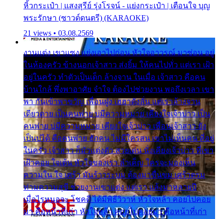
หิ้วกระเป๋า | แสงสุรีย์ รุ่งโรจน์ - แย่งกระเป๋า | เตือนใจ บุญ
พระรักษา (ซาวด์ดนตรี) (KARAOKE)
21 views • 03.08.2569
งานแต่ง เขาแซง แย่งเอาไปก่อน หัวใจอาวรณ์ มาซ่อน อยู่
ในห้องครัว ข้างนอกเจ้าสาว ส่งยิ้ม ให้คนไปทั่ว แต่เรา เฝ้า
อยู่ในครัว ทำตัวเป็นเด็ก ล้างจาน ในเมื่อ เจ้าสาว คือคน
บ้านใกล้ พึ่งพาอาศัย จำใจ ต้องไปช่วยงาน พอถึงเวลา เขา
พา กันเข้าพาขวัญ เพื่อนฝูง เฮฮาดังลั่น แต่เราล้างจาน
เดียวดาย เป็นคนพ่าย บ่มีความหมาย เคียงใจเจ้าบ่าว เป็น
คนพ่าย บ่มีความหมาย เคียงใจเจ้าบ่าว เพื่อนเจ้าสาว ยัง
เป็นบ่ได้ คือคนพ่าย ฮักคน ไม่มีใครสน เขาไม่เห็นคน ที่อยู่
ในครัว เจ้าสาว ก็มัวแต่งตัว สวยเด่น นั่งเคียงเจ้าบ่าว ที่เขา
เฝ้าคอย ใจเต้น หัวใจของเรา ลำเค็ญ ใครจะมองเห็น
ความใน ใจ เศร้า มันร้าวระบม ต้องมาขื่นขม เศร้าตรม
ท่ามความสุขี ช่วยงานเขาแต่ง แต่เรา แล้งมาหลายปี
เมื่อไรหนอจะ โชคดี ได้มีพิธีวิวาห์ หัวใจหล้า คอยไปคอย
มา คือหน้าที่เก่า หัวใจหล้า คอยไปคอยมา คือหน้าที่เก่า