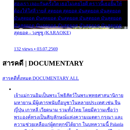
สองเรา เจอะกันครั้งใด เธอไม่เคยไยดี คราวนี้เธอยิ้มให้
ต้องให้ใส่ลีวายส์ สุดยอด สุดยอด มันสุดยอด มันสุดยอด
มันสุดยอด มันสุดยอด มันสุดยอด มันสุดยอด มันสุดยอด
มันสุดยอด มันสุดยอด มันสุดยอด มันสุดยอด มันสุดยอด
สุดยอด - วงซูซู (KARAOKE)
132 views • 03.07.2569
สารคดี
|
DOCUMENTARY
สารคดีทั้งหมด
DOCUMENTARY ALL
เจ้าแม่กวนอิมเป็นพระโพธิสัตว์ในพระพุทธศาสนานิกาย
มหายาน มีผู้เคารพนับถือบูชาในหลายประเทศ เช่น จีน
ญี่ปุ่น เกาหลี เวียดนาม รวมทั้งไทย โดยมีความเชื่อว่า
พระองค์ทรงเป็นสัญลักษณ์แห่งความเมตตา กรุณา และ
ความช่วยเหลือแก่ผู้ตกทุกข์ได้ยาก ในบทความนี้ Palanla