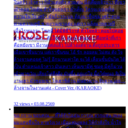
ในครัว เจ้าสาว ก็มัวแต่งตัว สวยเด่น นั่งเคียงเจ้าบ่าว ที่เขา
เฝ้าคอย ใจเต้น หัวใจของเรา ลำเค็ญ ใครจะมองเห็น
ความใน ใจ เศร้า มันร้าวระบม ต้องมาขื่นขม เศร้าตรม
ท่ามความสุขี ช่วยงานเขาแต่ง แต่เรา แล้งมาหลายปี
เมื่อไรหนอจะ โชคดี ได้มีพิธีวิวาห์ หัวใจหล้า คอยไปคอย
มา คือหน้าที่เก่า หัวใจหล้า คอยไปคอยมา คือหน้าที่เก่า
คือหยังเขา มีงานแต่งแล้ว ไปล้างแต่จาน ดั่งถูกประหาร
เมื่อเขาชื่นบาน แต่เราขื่นขม โอ้ รัก ลอยลม ไม่สม ดัง ใจ
ล้างจานคอยคู่ ไม่รู้ อีกนานเท่าใด จะได้ เลื่อนขั้นบันได ได้
เป็น ตำแหน่งเจ้าสาว มันเหงา เห็นเขามีคู่ ซมดู มีคู่ก็ม่วน
เข้าพาขวัญ เสียงโห่ตึงตึง มันซึ้ง อยู่แก่ใจ มื้อใด๋หนอ สิเป็น
งานเฮา มัวซอยเขา ใจเฮาซิด้าน มันทรมาน จับจาน เอย…
ล้างจานในงานแต่ง - Cover Ver. (KARAOKE)
32 views • 03.08.2569
ขอ กราบ ขอบคุณ.... ที่ได้รับไออุ่น การุณ จากแฟน เพลง
ผมแสนชื่นใจ หายวังเวง เมื่อแฟนเพลง ให้กำลังใจ น้ำใจ