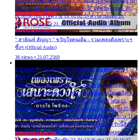
00:45:25 รอหน่อยน้องติ๋ม 15. 00:48:56 เรือล่มในหนอง 16.
00:51:43 บัตรเชิญสีเลือด 17. 00:56:07 อดีตรักโรงทอ 18.
01:00:00 เขมรไล่ควาย 19. 01:02:55 สาวสวนแตง 20.
01:05:51 แอบมอง 21. 01:09:27 พบรักปากน้ำโพ 22.
01:13:06 สายัณห์เมา
" สายัณห์ สัญญา " ขวัญใจคนเดิม - รวมเพลงดังเพราะๆ
ซึ้งๆ (Official Audio)
36 views • 21.07.2569
1. 00:00:00 ทำไมทำฉันได้ 2. 00:03:20 นางฟ้าสลัม 3.
00:06:50 คน 4. 00:10:36 บุญเหลือเกิน 5. 00:13:58 ฝนหยาด
สุดท้าย 6. 00:17:30 ยาใจยาจก 7. 00:20:30 คิดดูให้ดี 8.
00:24:21 ลบรอยแผลรัก 9. 00:27:35 เหมือนใจโดนกรีด 10.
00:30:54 ขบวนการเปาเปียว 11. 00:34:05 คำรำพัน 12.
00:37:20 ปาหนัน 13. 00:40:37 ใจเจ้ากรรม 14. 00:44:15 จูบ
ฉันแล้วจงตายเสีย 15. 00:47:24 ขอสูมาเต๊อะ 16. 00:51:11
คนใจมาร 17. 00:54:50 คืนทรมาน 18. 00:58:25 รักนี้สีดำ
19. 01:01:44 ส่วนเกิน 20. 01:05:42 หยาดน้ำฝนหยดน้ำตา
21. 01:09:13 เหลือเพียงฝัน 22. 01:13:26 เขา 23. 01:16:37