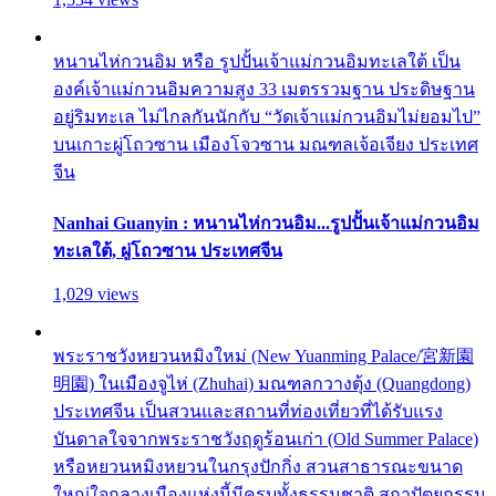
หนานไห่กวนอิม หรือ รูปปั้นเจ้าแม่กวนอิมทะเลใต้ เป็น
องค์เจ้าแม่กวนอิมความสูง 33 เมตรรวมฐาน ประดิษฐาน
อยู่ริมทะเล ไม่ไกลกันนักกับ “วัดเจ้าแม่กวนอิมไม่ยอมไป”
บนเกาะผู่โถวซาน เมืองโจวซาน มณฑลเจ้อเจียง ประเทศ
จีน
Nanhai Guanyin : หนานไห่กวนอิม...รูปปั้นเจ้าแม่กวนอิม
ทะเลใต้, ผู่โถวซาน ประเทศจีน
1,029 views
พระราชวังหยวนหมิงใหม่ (New Yuanming Palace/宮新園
明園) ในเมืองจูไห่ (Zhuhai) มณฑลกวางตุ้ง (Quangdong)
ประเทศจีน เป็นสวนและสถานที่ท่องเที่ยวที่ได้รับแรง
บันดาลใจจากพระราชวังฤดูร้อนเก่า (Old Summer Palace)
หรือหยวนหมิงหยวนในกรุงปักกิ่ง สวนสาธารณะขนาด
ใหญ่ใจกลางเมืองแห่งนี้มีครบทั้งธรรมชาติ สถาปัตยกรรม