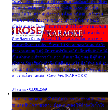
ในครัว เจ้าสาว ก็มัวแต่งตัว สวยเด่น นั่งเคียงเจ้าบ่าว ที่เขา
เฝ้าคอย ใจเต้น หัวใจของเรา ลำเค็ญ ใครจะมองเห็น
ความใน ใจ เศร้า มันร้าวระบม ต้องมาขื่นขม เศร้าตรม
ท่ามความสุขี ช่วยงานเขาแต่ง แต่เรา แล้งมาหลายปี
เมื่อไรหนอจะ โชคดี ได้มีพิธีวิวาห์ หัวใจหล้า คอยไปคอย
มา คือหน้าที่เก่า หัวใจหล้า คอยไปคอยมา คือหน้าที่เก่า
คือหยังเขา มีงานแต่งแล้ว ไปล้างแต่จาน ดั่งถูกประหาร
เมื่อเขาชื่นบาน แต่เราขื่นขม โอ้ รัก ลอยลม ไม่สม ดัง ใจ
ล้างจานคอยคู่ ไม่รู้ อีกนานเท่าใด จะได้ เลื่อนขั้นบันได ได้
เป็น ตำแหน่งเจ้าสาว มันเหงา เห็นเขามีคู่ ซมดู มีคู่ก็ม่วน
เข้าพาขวัญ เสียงโห่ตึงตึง มันซึ้ง อยู่แก่ใจ มื้อใด๋หนอ สิเป็น
งานเฮา มัวซอยเขา ใจเฮาซิด้าน มันทรมาน จับจาน เอย…
ล้างจานในงานแต่ง - Cover Ver. (KARAOKE)
34 views • 03.08.2569
ขอ กราบ ขอบคุณ.... ที่ได้รับไออุ่น การุณ จากแฟน เพลง
ผมแสนชื่นใจ หายวังเวง เมื่อแฟนเพลง ให้กำลังใจ น้ำใจ