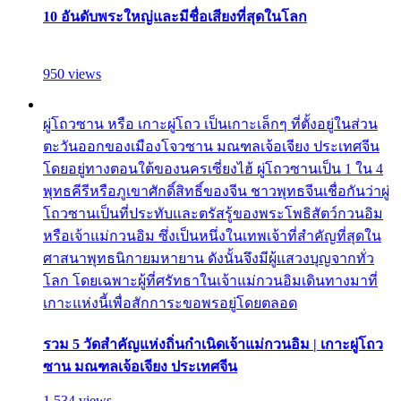
10 อันดับพระใหญ่และมีชื่อเสียงที่สุดในโลก
950 views
ผู่โถวซาน หรือ เกาะผู่โถว เป็นเกาะเล็กๆ ที่ตั้งอยู่ในส่วน
ตะวันออกของเมืองโจวซาน มณฑลเจ้อเจียง ประเทศจีน
โดยอยู่ทางตอนใต้ของนครเซี่ยงไฮ้ ผู่โถวซานเป็น 1 ใน 4
พุทธคีรีหรือภูเขาศักดิ์สิทธิ์ของจีน ชาวพุทธจีนเชื่อกันว่าผู่
โถวซานเป็นที่ประทับและตรัสรู้ของพระโพธิสัตว์กวนอิม
หรือเจ้าแม่กวนอิม ซึ่งเป็นหนึ่งในเทพเจ้าที่สำคัญที่สุดใน
ศาสนาพุทธนิกายมหายาน ดังนั้นจึงมีผู้แสวงบุญจากทั่ว
โลก โดยเฉพาะผู้ที่ศรัทธาในเจ้าแม่กวนอิมเดินทางมาที่
เกาะแห่งนี้เพื่อสักการะขอพรอยู่โดยตลอด
รวม 5 วัดสำคัญแห่งถิ่นกำเนิดเจ้าแม่กวนอิม | เกาะผู่โถว
ซาน มณฑลเจ้อเจียง ประเทศจีน
1,534 views