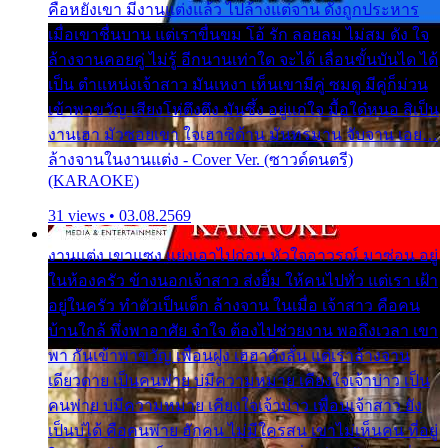
คือหยังเขา มีงานแต่งแล้ว ไปล้างแต่จาน ดั่งถูกประหาร
เมื่อเขาชื่นบาน แต่เราขื่นขม โอ้ รัก ลอยลม ไม่สม ดัง ใจ
ล้างจานคอยคู่ ไม่รู้ อีกนานเท่าใด จะได้ เลื่อนขั้นบันได ได้
เป็น ตำแหน่งเจ้าสาว มันเหงา เห็นเขามีคู่ ซมดู มีคู่ก็ม่วน
เข้าพาขวัญ เสียงโห่ตึงตึง มันซึ้ง อยู่แก่ใจ มื้อใด๋หนอ สิเป็น
งานเฮา มัวซอยเขา ใจเฮาซิด้าน มันทรมาน จับจาน เอย…
ล้างจานในงานแต่ง - Cover Ver. (ซาวด์ดนตรี)
(KARAOKE)
31 views • 03.08.2569
งานแต่ง เขาแซง แย่งเอาไปก่อน หัวใจอาวรณ์ มาซ่อน อยู่
ในห้องครัว ข้างนอกเจ้าสาว ส่งยิ้ม ให้คนไปทั่ว แต่เรา เฝ้า
อยู่ในครัว ทำตัวเป็นเด็ก ล้างจาน ในเมื่อ เจ้าสาว คือคน
บ้านใกล้ พึ่งพาอาศัย จำใจ ต้องไปช่วยงาน พอถึงเวลา เขา
พา กันเข้าพาขวัญ เพื่อนฝูง เฮฮาดังลั่น แต่เราล้างจาน
เดียวดาย เป็นคนพ่าย บ่มีความหมาย เคียงใจเจ้าบ่าว เป็น
คนพ่าย บ่มีความหมาย เคียงใจเจ้าบ่าว เพื่อนเจ้าสาว ยัง
เป็นบ่ได้ คือคนพ่าย ฮักคน ไม่มีใครสน เขาไม่เห็นคน ที่อยู่