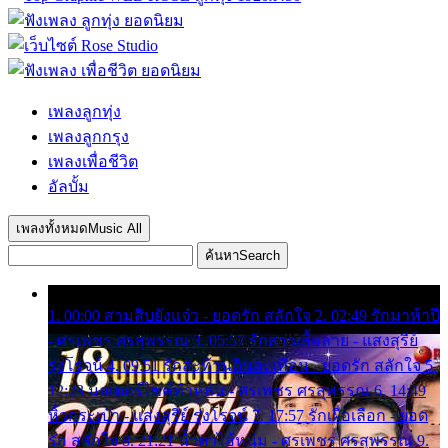
เพลงลูกทุ่ง
เพลงลูกกรุง
เพลงเพื่อชีวิต
อัลบั้ม
เพลงทั้งหมด
Music All
ค้นหา
Search
1. 00:00 สามสิบยังแจ๋ว - ยอดรัก สลักใจ 2. 02:49 รักมาห้าปี
- ศรเพชร ศรสุพรรณ 3. 05:57 รักสาวเสื้อลาย - แสงสุรีย์
รุ่งโรจน์ 4. 09:51 รักสะท้านดินสะเทือน - ยอดรัก สลักใจ 5.
12:23 มอเตอร์ไซค์ทำหล่น - ศรเพชร ศรสุพรรณ 6. 14:49
หิ้วกระเป๋า - แสงสุรีย์ รุ่งโรจน์ 7. 17:57 รักเผื่อเลือก - ยอด
รัก สลักใจ 8. 21:21 น้ำตาไอ้หนุ่ม - ศรเพชร ศรสุพรรณ 9.