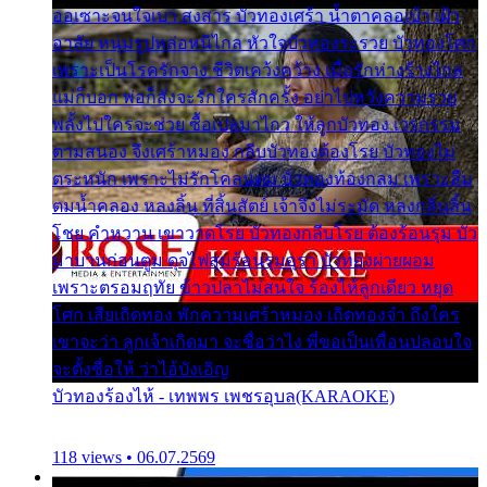
ออเซาะจนใจเบา สงสาร บัวทองเศร้า น้ำตาคลอเบ้า เฝ้า
อาลัย หนุ่มรูปหล่อหนีไกล หัวใจบัวทองระรวย บัวทองโศก
เพราะเป็นโรครักจาง ชีวิตเคว้งคว้าง เมื่อรักห่างร้างไกล
แม่ก็บอก พ่อก็สั่งจะรักใครสักครั้ง อย่าไปหวังความรวย
พลั้งไปใครจะช่วย ซื้อเปลมาไกว ให้ลูกบัวทอง เวรกรรม
ตามสนอง จึงเศร้าหมอง กลีบบัวทองต้องโรย บัวทองไม่
ตระหนัก เพราะไม่รักโคลนตม บัวทองท้องกลม เพราะลืม
ตมน้ำคลอง หลงลิ้น ที่สิ้นสัตย์ เจ้าจึงไม่ระมัด หลงกลิ่นลิ้น
โชย คำหวาน เขาวาดโรย บัวทองกลีบโรย ต้องร้อนรุม บัว
มาบานก่อนตูม ดุจไฟสุมร้อนรุมอุรา บัวทองผ่ายผอม
เพราะตรอมฤทัย ข้าวปลาไม่สนใจ ร้องไห้ลูกเดียว หยุด
โศก เสียเถิดทอง พักความเศร้าหมอง เถิดทองจ๋า ถึงใคร
เขาจะว่า ลูกเจ้าเกิดมา จะชื่อว่าไง พี่ขอเป็นเพื่อนปลอบใจ
จะตั้งชื่อให้ ว่าไอ้บังเอิญ
บัวทองร้องไห้ - เทพพร เพชรอุบล(KARAOKE)
118 views • 06.07.2569