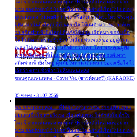
ไมตรี จากแฟนเพลง ทุกทุกที่ ปราณีหลั่งไหล ผมขอฝาก
นาม ยอดรักเอาไว้ โปรดเป็นแรงใจ อย่างนี้เรื่อยไป ขอ อยู่
คู่แฟนเพลง ไม่เคยคิดว่าเก่ง หรือดังกว่าใคร..ใคร พระคุณ
ผู้ฟัง เท่านั้นยิ่งใหญ่ ที่เป็นแรงใจ ให้ผมดังมา.. ขอ องค์เท
วา สถิตฟากฟ้ายิ่งใหญ่ คุ้มภัยให้ท่าน เถิดหนา ขอจงเชื่อ
ใจ ไว้เถิดว่า ตราบชั่วชีวา ไม่ลืมแฟนเพลง ขอ อยู่คู่แฟน
เพลง ไม่เคยคิดว่าเก่ง หรือดังกว่าใคร..ใคร พระคุณผู้ฟัง
เท่านั้นยิ่งใหญ่ ที่เป็นแรงใจ ให้ผมดังมา.. ขอ องค์เทวา
สถิตฟากฟ้ายิ่งใหญ่ คุ้มภัยให้ท่าน เถิดหนา ขอจงเชื่อใจ ไว้
เถิดว่า ตราบชั่วชีวา ไม่ลืมแฟนเพลง
ขอบคุณแฟนเพลง - Cover Ver. (ซาวด์ดนตรี) (KARAOKE)
35 views • 31.07.2569
ขอ กราบ ขอบคุณ.... ที่ได้รับไออุ่น การุณ จากแฟน เพลง
ผมแสนชื่นใจ หายวังเวง เมื่อแฟนเพลง ให้กำลังใจ น้ำใจ
ไมตรี จากแฟนเพลง ทุกทุกที่ ปราณีหลั่งไหล ผมขอฝาก
นาม ยอดรักเอาไว้ โปรดเป็นแรงใจ อย่างนี้เรื่อยไป ขอ อยู่