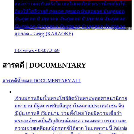
สองเรา เจอะกันครั้งใด เธอไม่เคยไยดี คราวนี้เธอยิ้มให้
ต้องให้ใส่ลีวายส์ สุดยอด สุดยอด มันสุดยอด มันสุดยอด
มันสุดยอด มันสุดยอด มันสุดยอด มันสุดยอด มันสุดยอด
มันสุดยอด มันสุดยอด มันสุดยอด มันสุดยอด มันสุดยอด
สุดยอด - วงซูซู (KARAOKE)
133 views • 03.07.2569
สารคดี
|
DOCUMENTARY
สารคดีทั้งหมด
DOCUMENTARY ALL
เจ้าแม่กวนอิมเป็นพระโพธิสัตว์ในพระพุทธศาสนานิกาย
มหายาน มีผู้เคารพนับถือบูชาในหลายประเทศ เช่น จีน
ญี่ปุ่น เกาหลี เวียดนาม รวมทั้งไทย โดยมีความเชื่อว่า
พระองค์ทรงเป็นสัญลักษณ์แห่งความเมตตา กรุณา และ
ความช่วยเหลือแก่ผู้ตกทุกข์ได้ยาก ในบทความนี้ Palanla