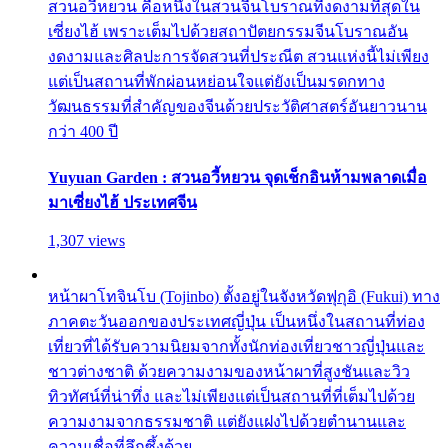
สวนอวี้หยวน คือหนึ่งในสวนจีนโบราณที่งดงามที่สุดใน
เซี่ยงไฮ้ เพราะเต็มไปด้วยสถาปัตยกรรมจีนโบราณอัน
งดงามและศิลปะการจัดสวนที่ประณีต สวนแห่งนี้ไม่เพียง
แต่เป็นสถานที่พักผ่อนหย่อนใจแต่ยังเป็นมรดกทาง
วัฒนธรรมที่สำคัญของจีนด้วยประวัติศาสตร์อันยาวนาน
กว่า 400 ปี
Yuyuan Garden : สวนอวี้หยวน จุดเช็กอินห้ามพลาดเมื่อ
มาเซี่ยงไฮ้ ประเทศจีน
1,307 views
หน้าผาโทจินโบ (Tojinbo) ตั้งอยู่ในจังหวัดฟุกุอิ (Fukui) ทาง
ภาคตะวันออกของประเทศญี่ปุ่น เป็นหนึ่งในสถานที่ท่อง
เที่ยวที่ได้รับความนิยมจากทั้งนักท่องเที่ยวชาวญี่ปุ่นและ
ชาวต่างชาติ ด้วยความงามของหน้าผาที่สูงชันและวิว
ทิวทัศน์ที่น่าทึ่ง และไม่เพียงแต่เป็นสถานที่ที่เต็มไปด้วย
ความงามจากธรรมชาติ แต่ยังแฝงไปด้วยตำนานและ
ความเชื่อที่ลึกซึ้งด้วย