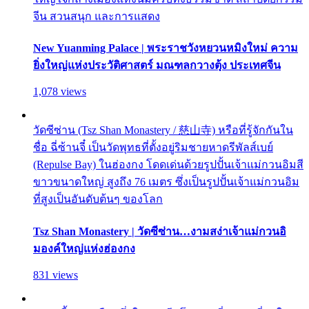
จีน สวนสนุก และการแสดง
New Yuanming Palace | พระราชวังหยวนหมิงใหม่ ความ
ยิ่งใหญ่แห่งประวัติศาสตร์ มณฑลกวางตุ้ง ประเทศจีน
1,078 views
วัดซีซ่าน (Tsz Shan Monastery / 慈山寺) หรือที่รู้จักกันใน
ชื่อ ฉี่ซ้านจี๋ เป็นวัดพุทธที่ตั้งอยู่ริมชายหาดรีพัลส์เบย์
(Repulse Bay) ในฮ่องกง โดดเด่นด้วยรูปปั้นเจ้าแม่กวนอิมสี
ขาวขนาดใหญ่ สูงถึง 76 เมตร ซึ่งเป็นรูปปั้นเจ้าแม่กวนอิม
ที่สูงเป็นอันดับต้นๆ ของโลก
Tsz Shan Monastery | วัดซีซ่าน…งามสง่าเจ้าแม่กวนอิ
มองค์ใหญ่แห่งฮ่องกง
831 views