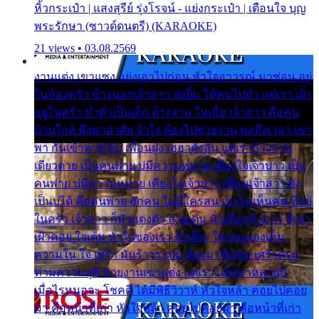
หิ้วกระเป๋า | แสงสุรีย์ รุ่งโรจน์ - แย่งกระเป๋า | เตือนใจ บุญ
พระรักษา (ซาวด์ดนตรี) (KARAOKE)
21 views • 03.08.2569
งานแต่ง เขาแซง แย่งเอาไปก่อน หัวใจอาวรณ์ มาซ่อน อยู่
ในห้องครัว ข้างนอกเจ้าสาว ส่งยิ้ม ให้คนไปทั่ว แต่เรา เฝ้า
อยู่ในครัว ทำตัวเป็นเด็ก ล้างจาน ในเมื่อ เจ้าสาว คือคน
บ้านใกล้ พึ่งพาอาศัย จำใจ ต้องไปช่วยงาน พอถึงเวลา เขา
พา กันเข้าพาขวัญ เพื่อนฝูง เฮฮาดังลั่น แต่เราล้างจาน
เดียวดาย เป็นคนพ่าย บ่มีความหมาย เคียงใจเจ้าบ่าว เป็น
คนพ่าย บ่มีความหมาย เคียงใจเจ้าบ่าว เพื่อนเจ้าสาว ยัง
เป็นบ่ได้ คือคนพ่าย ฮักคน ไม่มีใครสน เขาไม่เห็นคน ที่อยู่
ในครัว เจ้าสาว ก็มัวแต่งตัว สวยเด่น นั่งเคียงเจ้าบ่าว ที่เขา
เฝ้าคอย ใจเต้น หัวใจของเรา ลำเค็ญ ใครจะมองเห็น
ความใน ใจ เศร้า มันร้าวระบม ต้องมาขื่นขม เศร้าตรม
ท่ามความสุขี ช่วยงานเขาแต่ง แต่เรา แล้งมาหลายปี
เมื่อไรหนอจะ โชคดี ได้มีพิธีวิวาห์ หัวใจหล้า คอยไปคอย
มา คือหน้าที่เก่า หัวใจหล้า คอยไปคอยมา คือหน้าที่เก่า