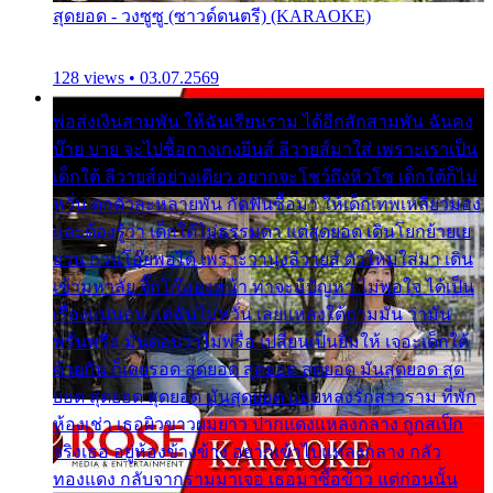
สุดยอด - วงซูซู (ซาวด์ดนตรี) (KARAOKE)
128 views • 03.07.2569
พ่อส่งเงินสามพัน ให้ฉันเรียนราม ได้อีกสักสามพัน ฉันคง
บ๊าย บาย จะไปซื้อกางเกงยีนส์ ลีวายส์มาใส่ เพราะเราเป็น
เด็กใต้ ลีวายส์อย่างเดียว อยากจะโชว์ถึงหิวโซ เด็กใต้ก็ไม่
หวั่น ตกตัวละหลายพัน กัดฟันซื้อมา ให้เด็กเทพเหลียวมอง
และต้องรู้ว่า เด็กใต้ไม่ธรรมดา แต่สุดยอด เดินโยกย้ายเย
ยวน กวนโอ๊ยพอได้ เพราะว่านุ่งลีวายส์ ตัวใหม่ใส่มา เดิน
เข้ามหาลัย จิ๊กโก๊มองหน้า ท่าจะมีปัญหา ไม่พอใจ ได้เป็น
เรื่องแน่นอน แต่ฉันไม่หวั่น เลยแหลงใต้ถามมัน ว่ามัน
พรั่นพรือ มันตอบว่าไม่พรื่อ เปลี่ยนเป็นยิ้มให้ เจอะเด็กใต้
ด้วยกัน ก็เลยรอด สุดยอด สุดยอด สุดยอด มันสุดยอด สุด
ยอด สุดยอด สุดยอด มันสุดยอด แอบหลงรักสาวราม ที่พัก
ห้องเช่า เธอผิวขาวผมยาว ปากแดงแหลงกลาง ถูกสเป็ก
จริงเธอ อยู่ห้องข้างข้าง อยากเข้าไปแหลงกลาง กลัว
ทองแดง กลับจากรามมาเจอ เธอมาซื้อข้าว แต่ก่อนนั้น