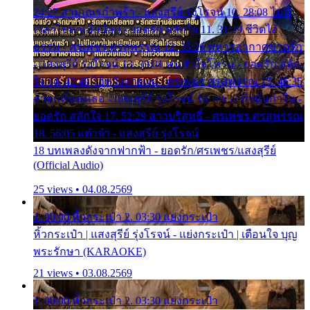
24:27 สามเณรกำพร้า - แสงสุรีย์ รุ่งโรจน์ 10. 28:08 ไม่มี
เวลาไปหาเมียน้อย - ยอดรัก สลักใจ 11. 31:29 ชีวิตไอ้
ธรรม - ศรเพชร ศรสุพรรณ 12. 35:26 ทหารอากาศขาดรัก
- แสงสุรีย์ รุ่งโรจน์ 13. 39:01 คนหัวใจโทรม - ยอดรัก สลัก
ใจ 14. 42:49 ไอ้หวังตายแน่ - ศรเพชร ศรสุพรรณ 15. 46:35
ธาตุแท้ของเธอ - แสงสุรีย์ รุ่งโรจน์ 16. 49:57 กำนันกำใน -
ยอดรัก สลักใจ 17. 52:29 สาวบริสุทธิ์ - ศรเพชร ศรสุพรรณ
18. 56:05 แต๋วจ๋า - แสงสุรีย์ รุ่งโรจน์
18 บทเพลงดังจากฟากฟ้า - ยอดรัก/ศรเพชร/แสงสุรีย์
(Official Audio)
25 views • 04.08.2569
1. 00:00 หิ้วกระเป๋า 2. 03:30 แย่งกระเป๋า
หิ้วกระเป๋า | แสงสุรีย์ รุ่งโรจน์ - แย่งกระเป๋า | เตือนใจ บุญ
พระรักษา (KARAOKE)
21 views • 03.08.2569
1. 00:00 หิ้วกระเป๋า 2. 03:30 แย่งกระเป๋า