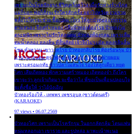
เพราะเป็นโรครักจาง ชีวิตเคว้งคว้าง เมื่อรักห่างร้างไกล
แม่ก็บอก พ่อก็สั่งจะรักใครสักครั้ง อย่าไปหวังความรวย
พลั้งไปใครจะช่วย ซื้อเปลมาไกว ให้ลูกบัวทอง เวรกรรม
ตามสนอง จึงเศร้าหมอง กลีบบัวทองต้องโรย บัวทองไม่
ตระหนัก เพราะไม่รักโคลนตม บัวทองท้องกลม เพราะลืม
ตมน้ำคลอง หลงลิ้น ที่สิ้นสัตย์ เจ้าจึงไม่ระมัด หลงกลิ่นลิ้น
โชย คำหวาน เขาวาดโรย บัวทองกลีบโรย ต้องร้อนรุม บัว
มาบานก่อนตูม ดุจไฟสุมร้อนรุมอุรา บัวทองผ่ายผอม
เพราะตรอมฤทัย ข้าวปลาไม่สนใจ ร้องไห้ลูกเดียว หยุด
โศก เสียเถิดทอง พักความเศร้าหมอง เถิดทองจ๋า ถึงใคร
เขาจะว่า ลูกเจ้าเกิดมา จะชื่อว่าไง พี่ขอเป็นเพื่อนปลอบใจ
จะตั้งชื่อให้ ว่าไอ้บังเอิญ
บัวทองร้องไห้ - เทพพร เพชรอุบล (ซาวด์ดนตรี)
(KARAOKE)
97 views • 06.07.2569
บัวทองโศก เพราะเป็นโรครักรุม ในอกกลัดกลุ้ม โดนแฟน
หนุ่มหลอกเอา เขารวย และรูปหล่อ มาพะเน้าพะนอ