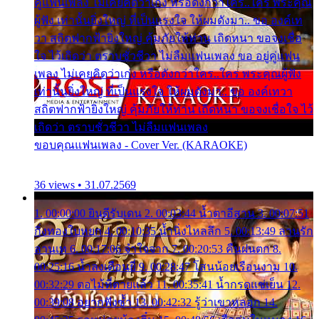
คู่แฟนเพลง ไม่เคยคิดว่าเก่ง หรือดังกว่าใคร..ใคร พระคุณ
ผู้ฟัง เท่านั้นยิ่งใหญ่ ที่เป็นแรงใจ ให้ผมดังมา.. ขอ องค์เท
วา สถิตฟากฟ้ายิ่งใหญ่ คุ้มภัยให้ท่าน เถิดหนา ขอจงเชื่อ
ใจ ไว้เถิดว่า ตราบชั่วชีวา ไม่ลืมแฟนเพลง ขอ อยู่คู่แฟน
เพลง ไม่เคยคิดว่าเก่ง หรือดังกว่าใคร..ใคร พระคุณผู้ฟัง
เท่านั้นยิ่งใหญ่ ที่เป็นแรงใจ ให้ผมดังมา.. ขอ องค์เทวา
สถิตฟากฟ้ายิ่งใหญ่ คุ้มภัยให้ท่าน เถิดหนา ขอจงเชื่อใจ ไว้
เถิดว่า ตราบชั่วชีวา ไม่ลืมแฟนเพลง
ขอบคุณแฟนเพลง - Cover Ver. (KARAOKE)
36 views • 31.07.2569
1. 00:00:00 ยินดีรับเดน 2. 00:03:44 น้ำตาอีสาน 3. 00:07:51
กิ่งทองใบหยก 4. 00:10:35 น้ำนิ่งไหลลึก 5. 00:13:49 ลานรัก
ลานเท 6. 00:17:06 จำใจจาก 7. 00:20:53 คืนฝนตก 8.
00:25:16 น้ำลงเดือนยี่ 9. 00:28:47 โสนน้อยเรือนงาม 10.
00:32:29 ตอไม้ที่ตายแล้ว 11. 00:35:41 น้ำกรดแช่เย็น 12.
00:39:08 อยากฟังซ้ำ 13. 00:42:32 รู้ว่าเขาหลอก 14.