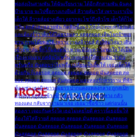
พ่อส่งเงินสามพัน ให้ฉันเรียนราม ได้อีกสักสามพัน ฉันคง
บ๊าย บาย จะไปซื้อกางเกงยีนส์ ลีวายส์มาใส่ เพราะเราเป็น
เด็กใต้ ลีวายส์อย่างเดียว อยากจะโชว์ถึงหิวโซ เด็กใต้ก็ไม่
หวั่น ตกตัวละหลายพัน กัดฟันซื้อมา ให้เด็กเทพเหลียวมอง
และต้องรู้ว่า เด็กใต้ไม่ธรรมดา แต่สุดยอด เดินโยกย้ายเย
ยวน กวนโอ๊ยพอได้ เพราะว่านุ่งลีวายส์ ตัวใหม่ใส่มา เดิน
เข้ามหาลัย จิ๊กโก๊มองหน้า ท่าจะมีปัญหา ไม่พอใจ ได้เป็น
เรื่องแน่นอน แต่ฉันไม่หวั่น เลยแหลงใต้ถามมัน ว่ามัน
พรั่นพรือ มันตอบว่าไม่พรื่อ เปลี่ยนเป็นยิ้มให้ เจอะเด็กใต้
ด้วยกัน ก็เลยรอด สุดยอด สุดยอด สุดยอด มันสุดยอด สุด
ยอด สุดยอด สุดยอด มันสุดยอด แอบหลงรักสาวราม ที่พัก
ห้องเช่า เธอผิวขาวผมยาว ปากแดงแหลงกลาง ถูกสเป็ก
จริงเธอ อยู่ห้องข้างข้าง อยากเข้าไปแหลงกลาง กลัว
ทองแดง กลับจากรามมาเจอ เธอมาซื้อข้าว แต่ก่อนนั้น
สองเรา เจอะกันครั้งใด เธอไม่เคยไยดี คราวนี้เธอยิ้มให้
ต้องให้ใส่ลีวายส์ สุดยอด สุดยอด มันสุดยอด มันสุดยอด
มันสุดยอด มันสุดยอด มันสุดยอด มันสุดยอด มันสุดยอด
มันสุดยอด มันสุดยอด มันสุดยอด มันสุดยอด มันสุดยอด