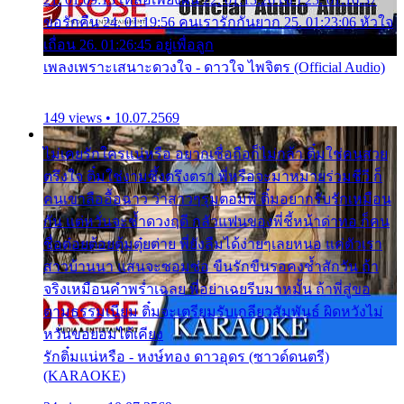
ขอรักคืน 24. 01:19:56 คนเรารักกันยาก 25. 01:23:06 หัวใจ
เถื่อน 26. 01:26:45 อยู่เพื่อลูก
เพลงเพราะเสนาะดวงใจ - ดาวใจ ไพจิตร (Official Audio)
149 views • 10.07.2569
ไม่เคยรักใครแน่หรือ อยากเชื่อถือก็ไม่กล้า ติ๋มใช่คนสวย
ตรึงใจ ติ๋มใช่งามซึ้งตรึงตรา พี่หรือจะมาหมายร่วมชีวี ก็
คนเขาลืออื้อฉาว ว่าสาวๆรุมตอมพี่ ติ๋มอยากรับรักเหมือน
กัน แต่หวั่นจะช้ำดวงฤดี กลัวแฟนของพี่ชี้หน้าด่าทอ ก็คน
ชื่อต๋อยต้อยตุ้มตุ๋ยต่าย พี่ยังลืมได้ง่ายๆเลยหนอ แค่ตัวเรา
สาวบ้านนา แสนจะซอมซ่อ ขืนรักขืนรอคงช้ำสักวัน ถ้า
จริงเหมือนคำพร่ำเฉลย พี่อย่าเฉยรีบมาหมั้น ถ้าพี่สู่ขอ
ตามธรรมเนียม ติ๋มจะเตรียมรับเกลียวสัมพันธ์ ผิดหวังไม่
หวั่นขอยอมได้เคียง
รักติ๋มแน่หรือ - หงษ์ทอง ดาวอุดร (ซาวด์ดนตรี)
(KARAOKE)