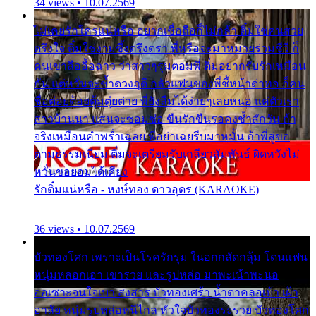
34 views • 10.07.2569
ไม่เคยรักใครแน่หรือ อยากเชื่อถือก็ไม่กล้า ติ๋มใช่คนสวย
ตรึงใจ ติ๋มใช่งามซึ้งตรึงตรา พี่หรือจะมาหมายร่วมชีวี ก็
คนเขาลืออื้อฉาว ว่าสาวๆรุมตอมพี่ ติ๋มอยากรับรักเหมือน
กัน แต่หวั่นจะช้ำดวงฤดี กลัวแฟนของพี่ชี้หน้าด่าทอ ก็คน
ชื่อต๋อยต้อยตุ้มตุ๋ยต่าย พี่ยังลืมได้ง่ายๆเลยหนอ แค่ตัวเรา
สาวบ้านนา แสนจะซอมซ่อ ขืนรักขืนรอคงช้ำสักวัน ถ้า
จริงเหมือนคำพร่ำเฉลย พี่อย่าเฉยรีบมาหมั้น ถ้าพี่สู่ขอ
ตามธรรมเนียม ติ๋มจะเตรียมรับเกลียวสัมพันธ์ ผิดหวังไม่
หวั่นขอยอมได้เคียง
รักติ๋มแน่หรือ - หงษ์ทอง ดาวอุดร (KARAOKE)
36 views • 10.07.2569
บัวทองโศก เพราะเป็นโรครักรุม ในอกกลัดกลุ้ม โดนแฟน
หนุ่มหลอกเอา เขารวย และรูปหล่อ มาพะเน้าพะนอ
ออเซาะจนใจเบา สงสาร บัวทองเศร้า น้ำตาคลอเบ้า เฝ้า
อาลัย หนุ่มรูปหล่อหนีไกล หัวใจบัวทองระรวย บัวทองโศก