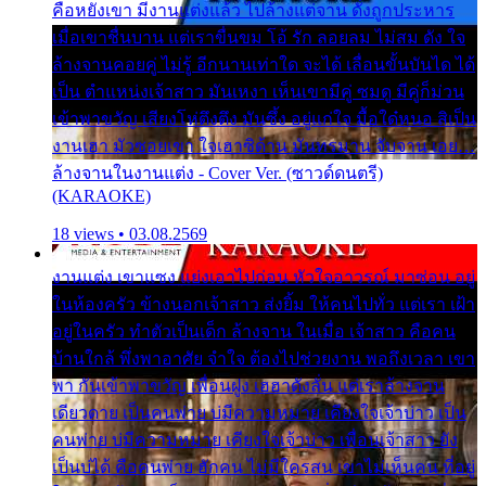
คือหยังเขา มีงานแต่งแล้ว ไปล้างแต่จาน ดั่งถูกประหาร
เมื่อเขาชื่นบาน แต่เราขื่นขม โอ้ รัก ลอยลม ไม่สม ดัง ใจ
ล้างจานคอยคู่ ไม่รู้ อีกนานเท่าใด จะได้ เลื่อนขั้นบันได ได้
เป็น ตำแหน่งเจ้าสาว มันเหงา เห็นเขามีคู่ ซมดู มีคู่ก็ม่วน
เข้าพาขวัญ เสียงโห่ตึงตึง มันซึ้ง อยู่แก่ใจ มื้อใด๋หนอ สิเป็น
งานเฮา มัวซอยเขา ใจเฮาซิด้าน มันทรมาน จับจาน เอย…
ล้างจานในงานแต่ง - Cover Ver. (ซาวด์ดนตรี)
(KARAOKE)
18 views • 03.08.2569
งานแต่ง เขาแซง แย่งเอาไปก่อน หัวใจอาวรณ์ มาซ่อน อยู่
ในห้องครัว ข้างนอกเจ้าสาว ส่งยิ้ม ให้คนไปทั่ว แต่เรา เฝ้า
อยู่ในครัว ทำตัวเป็นเด็ก ล้างจาน ในเมื่อ เจ้าสาว คือคน
บ้านใกล้ พึ่งพาอาศัย จำใจ ต้องไปช่วยงาน พอถึงเวลา เขา
พา กันเข้าพาขวัญ เพื่อนฝูง เฮฮาดังลั่น แต่เราล้างจาน
เดียวดาย เป็นคนพ่าย บ่มีความหมาย เคียงใจเจ้าบ่าว เป็น
คนพ่าย บ่มีความหมาย เคียงใจเจ้าบ่าว เพื่อนเจ้าสาว ยัง
เป็นบ่ได้ คือคนพ่าย ฮักคน ไม่มีใครสน เขาไม่เห็นคน ที่อยู่