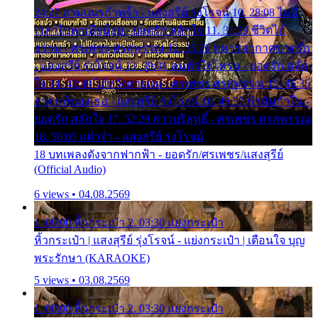
24:27 สามเณรกำพร้า - แสงสุรีย์ รุ่งโรจน์ 10. 28:08 ไม่มี
เวลาไปหาเมียน้อย - ยอดรัก สลักใจ 11. 31:29 ชีวิตไอ้
ธรรม - ศรเพชร ศรสุพรรณ 12. 35:26 ทหารอากาศขาดรัก
- แสงสุรีย์ รุ่งโรจน์ 13. 39:01 คนหัวใจโทรม - ยอดรัก สลัก
ใจ 14. 42:49 ไอ้หวังตายแน่ - ศรเพชร ศรสุพรรณ 15. 46:35
ธาตุแท้ของเธอ - แสงสุรีย์ รุ่งโรจน์ 16. 49:57 กำนันกำใน -
ยอดรัก สลักใจ 17. 52:29 สาวบริสุทธิ์ - ศรเพชร ศรสุพรรณ
18. 56:05 แต๋วจ๋า - แสงสุรีย์ รุ่งโรจน์
18 บทเพลงดังจากฟากฟ้า - ยอดรัก/ศรเพชร/แสงสุรีย์
(Official Audio)
6 views • 04.08.2569
1. 00:00 หิ้วกระเป๋า 2. 03:30 แย่งกระเป๋า
หิ้วกระเป๋า | แสงสุรีย์ รุ่งโรจน์ - แย่งกระเป๋า | เตือนใจ บุญ
พระรักษา (KARAOKE)
5 views • 03.08.2569
1. 00:00 หิ้วกระเป๋า 2. 03:30 แย่งกระเป๋า