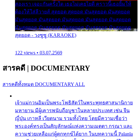
สองเรา เจอะกันครั้งใด เธอไม่เคยไยดี คราวนี้เธอยิ้มให้
ต้องให้ใส่ลีวายส์ สุดยอด สุดยอด มันสุดยอด มันสุดยอด
มันสุดยอด มันสุดยอด มันสุดยอด มันสุดยอด มันสุดยอด
มันสุดยอด มันสุดยอด มันสุดยอด มันสุดยอด มันสุดยอด
สุดยอด - วงซูซู (KARAOKE)
122 views • 03.07.2569
สารคดี
|
DOCUMENTARY
สารคดีทั้งหมด
DOCUMENTARY ALL
เจ้าแม่กวนอิมเป็นพระโพธิสัตว์ในพระพุทธศาสนานิกาย
มหายาน มีผู้เคารพนับถือบูชาในหลายประเทศ เช่น จีน
ญี่ปุ่น เกาหลี เวียดนาม รวมทั้งไทย โดยมีความเชื่อว่า
พระองค์ทรงเป็นสัญลักษณ์แห่งความเมตตา กรุณา และ
ความช่วยเหลือแก่ผู้ตกทุกข์ได้ยาก ในบทความนี้ Palanla