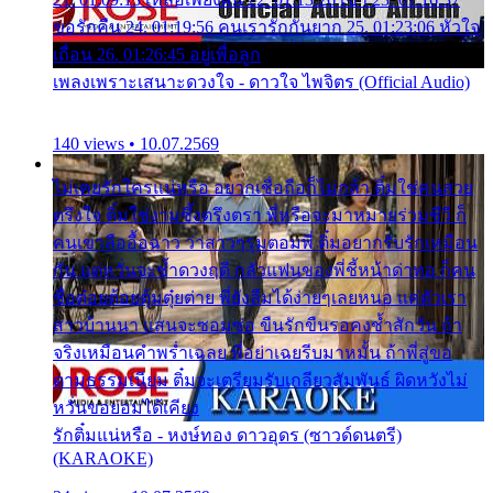
ขอรักคืน 24. 01:19:56 คนเรารักกันยาก 25. 01:23:06 หัวใจ
เถื่อน 26. 01:26:45 อยู่เพื่อลูก
เพลงเพราะเสนาะดวงใจ - ดาวใจ ไพจิตร (Official Audio)
140 views • 10.07.2569
ไม่เคยรักใครแน่หรือ อยากเชื่อถือก็ไม่กล้า ติ๋มใช่คนสวย
ตรึงใจ ติ๋มใช่งามซึ้งตรึงตรา พี่หรือจะมาหมายร่วมชีวี ก็
คนเขาลืออื้อฉาว ว่าสาวๆรุมตอมพี่ ติ๋มอยากรับรักเหมือน
กัน แต่หวั่นจะช้ำดวงฤดี กลัวแฟนของพี่ชี้หน้าด่าทอ ก็คน
ชื่อต๋อยต้อยตุ้มตุ๋ยต่าย พี่ยังลืมได้ง่ายๆเลยหนอ แค่ตัวเรา
สาวบ้านนา แสนจะซอมซ่อ ขืนรักขืนรอคงช้ำสักวัน ถ้า
จริงเหมือนคำพร่ำเฉลย พี่อย่าเฉยรีบมาหมั้น ถ้าพี่สู่ขอ
ตามธรรมเนียม ติ๋มจะเตรียมรับเกลียวสัมพันธ์ ผิดหวังไม่
หวั่นขอยอมได้เคียง
รักติ๋มแน่หรือ - หงษ์ทอง ดาวอุดร (ซาวด์ดนตรี)
(KARAOKE)