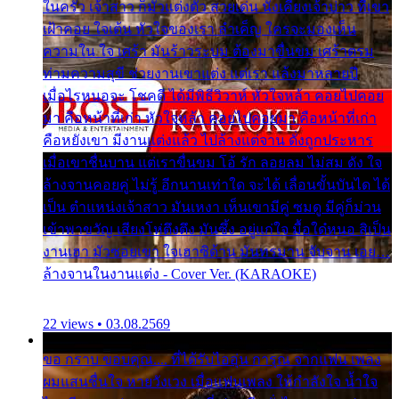
ในครัว เจ้าสาว ก็มัวแต่งตัว สวยเด่น นั่งเคียงเจ้าบ่าว ที่เขา
เฝ้าคอย ใจเต้น หัวใจของเรา ลำเค็ญ ใครจะมองเห็น
ความใน ใจ เศร้า มันร้าวระบม ต้องมาขื่นขม เศร้าตรม
ท่ามความสุขี ช่วยงานเขาแต่ง แต่เรา แล้งมาหลายปี
เมื่อไรหนอจะ โชคดี ได้มีพิธีวิวาห์ หัวใจหล้า คอยไปคอย
มา คือหน้าที่เก่า หัวใจหล้า คอยไปคอยมา คือหน้าที่เก่า
คือหยังเขา มีงานแต่งแล้ว ไปล้างแต่จาน ดั่งถูกประหาร
เมื่อเขาชื่นบาน แต่เราขื่นขม โอ้ รัก ลอยลม ไม่สม ดัง ใจ
ล้างจานคอยคู่ ไม่รู้ อีกนานเท่าใด จะได้ เลื่อนขั้นบันได ได้
เป็น ตำแหน่งเจ้าสาว มันเหงา เห็นเขามีคู่ ซมดู มีคู่ก็ม่วน
เข้าพาขวัญ เสียงโห่ตึงตึง มันซึ้ง อยู่แก่ใจ มื้อใด๋หนอ สิเป็น
งานเฮา มัวซอยเขา ใจเฮาซิด้าน มันทรมาน จับจาน เอย…
ล้างจานในงานแต่ง - Cover Ver. (KARAOKE)
22 views • 03.08.2569
ขอ กราบ ขอบคุณ.... ที่ได้รับไออุ่น การุณ จากแฟน เพลง
ผมแสนชื่นใจ หายวังเวง เมื่อแฟนเพลง ให้กำลังใจ น้ำใจ