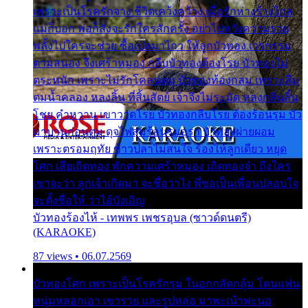
เพราะเป็นโรครักจาง ชีวิตเคว้งคว้าง เมื่อรักห่างร้างไกล
แม่ก็บอก พ่อก็สั่งจะรักใครสักครั้ง อย่าไปหวังความรวย
พลั้งไปใครจะช่วย ซื้อเปลมาไกว ให้ลูกบัวทอง เวรกรรม
ตามสนอง จึงเศร้าหมอง กลีบบัวทองต้องโรย บัวทองไม่
ตระหนัก เพราะไม่รักโคลนตม บัวทองท้องกลม เพราะลืม
ตมน้ำคลอง หลงลิ้น ที่สิ้นสัตย์ เจ้าจึงไม่ระมัด หลงกลิ่นลิ้น
โชย คำหวาน เขาวาดโรย บัวทองกลีบโรย ต้องร้อนรุม บัว
มาบานก่อนตูม ดุจไฟสุมร้อนรุมอุรา บัวทองผ่ายผอม
เพราะตรอมฤทัย ข้าวปลาไม่สนใจ ร้องไห้ลูกเดียว หยุด
โศก เสียเถิดทอง พักความเศร้าหมอง เถิดทองจ๋า ถึงใคร
เขาจะว่า ลูกเจ้าเกิดมา จะชื่อว่าไง พี่ขอเป็นเพื่อนปลอบใจ
จะตั้งชื่อให้ ว่าไอ้บังเอิญ
บัวทองร้องไห้ - เทพพร เพชรอุบล (ซาวด์ดนตรี)
(KARAOKE)
87 views • 06.07.2569
บัวทองโศก เพราะเป็นโรครักรุม ในอกกลัดกลุ้ม โดนแฟน
หนุ่มหลอกเอา เขารวย และรูปหล่อ มาพะเน้าพะนอ