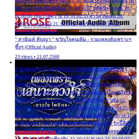
00:45:25 รอหน่อยน้องติ๋ม 15. 00:48:56 เรือล่มในหนอง 16.
00:51:43 บัตรเชิญสีเลือด 17. 00:56:07 อดีตรักโรงทอ 18.
01:00:00 เขมรไล่ควาย 19. 01:02:55 สาวสวนแตง 20.
01:05:51 แอบมอง 21. 01:09:27 พบรักปากน้ำโพ 22.
01:13:06 สายัณห์เมา
" สายัณห์ สัญญา " ขวัญใจคนเดิม - รวมเพลงดังเพราะๆ
ซึ้งๆ (Official Audio)
23 views • 21.07.2569
1. 00:00:00 ทำไมทำฉันได้ 2. 00:03:20 นางฟ้าสลัม 3.
00:06:50 คน 4. 00:10:36 บุญเหลือเกิน 5. 00:13:58 ฝนหยาด
สุดท้าย 6. 00:17:30 ยาใจยาจก 7. 00:20:30 คิดดูให้ดี 8.
00:24:21 ลบรอยแผลรัก 9. 00:27:35 เหมือนใจโดนกรีด 10.
00:30:54 ขบวนการเปาเปียว 11. 00:34:05 คำรำพัน 12.
00:37:20 ปาหนัน 13. 00:40:37 ใจเจ้ากรรม 14. 00:44:15 จูบ
ฉันแล้วจงตายเสีย 15. 00:47:24 ขอสูมาเต๊อะ 16. 00:51:11
คนใจมาร 17. 00:54:50 คืนทรมาน 18. 00:58:25 รักนี้สีดำ
19. 01:01:44 ส่วนเกิน 20. 01:05:42 หยาดน้ำฝนหยดน้ำตา
21. 01:09:13 เหลือเพียงฝัน 22. 01:13:26 เขา 23. 01:16:37