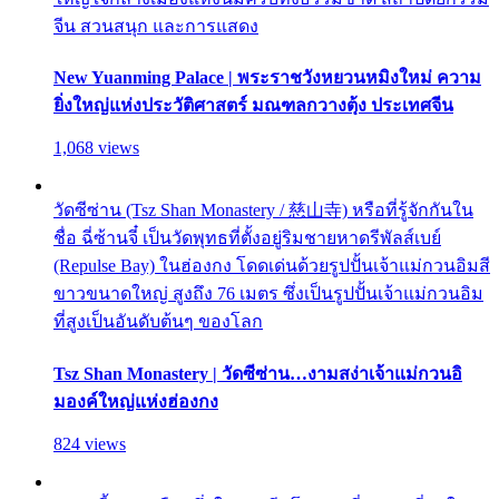
จีน สวนสนุก และการแสดง
New Yuanming Palace | พระราชวังหยวนหมิงใหม่ ความ
ยิ่งใหญ่แห่งประวัติศาสตร์ มณฑลกวางตุ้ง ประเทศจีน
1,068 views
วัดซีซ่าน (Tsz Shan Monastery / 慈山寺) หรือที่รู้จักกันใน
ชื่อ ฉี่ซ้านจี๋ เป็นวัดพุทธที่ตั้งอยู่ริมชายหาดรีพัลส์เบย์
(Repulse Bay) ในฮ่องกง โดดเด่นด้วยรูปปั้นเจ้าแม่กวนอิมสี
ขาวขนาดใหญ่ สูงถึง 76 เมตร ซึ่งเป็นรูปปั้นเจ้าแม่กวนอิม
ที่สูงเป็นอันดับต้นๆ ของโลก
Tsz Shan Monastery | วัดซีซ่าน…งามสง่าเจ้าแม่กวนอิ
มองค์ใหญ่แห่งฮ่องกง
824 views