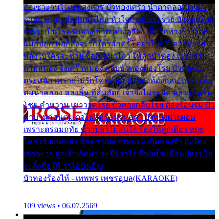
ออเซาะจนใจเบา สงสาร บัวทองเศร้า น้ำตาคลอเบ้า เฝ้า
อาลัย หนุ่มรูปหล่อหนีไกล หัวใจบัวทองระรวย บัวทองโศก
เพราะเป็นโรครักจาง ชีวิตเคว้งคว้าง เมื่อรักห่างร้างไกล
แม่ก็บอก พ่อก็สั่งจะรักใครสักครั้ง อย่าไปหวังความรวย
พลั้งไปใครจะช่วย ซื้อเปลมาไกว ให้ลูกบัวทอง เวรกรรม
ตามสนอง จึงเศร้าหมอง กลีบบัวทองต้องโรย บัวทองไม่
ตระหนัก เพราะไม่รักโคลนตม บัวทองท้องกลม เพราะลืม
ตมน้ำคลอง หลงลิ้น ที่สิ้นสัตย์ เจ้าจึงไม่ระมัด หลงกลิ่นลิ้น
โชย คำหวาน เขาวาดโรย บัวทองกลีบโรย ต้องร้อนรุม บัว
มาบานก่อนตูม ดุจไฟสุมร้อนรุมอุรา บัวทองผ่ายผอม
เพราะตรอมฤทัย ข้าวปลาไม่สนใจ ร้องไห้ลูกเดียว หยุด
โศก เสียเถิดทอง พักความเศร้าหมอง เถิดทองจ๋า ถึงใคร
เขาจะว่า ลูกเจ้าเกิดมา จะชื่อว่าไง พี่ขอเป็นเพื่อนปลอบใจ
จะตั้งชื่อให้ ว่าไอ้บังเอิญ
บัวทองร้องไห้ - เทพพร เพชรอุบล(KARAOKE)
109 views • 06.07.2569