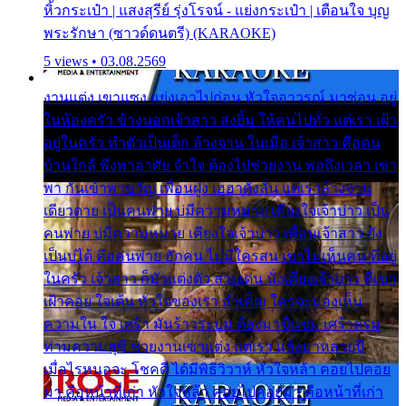
หิ้วกระเป๋า | แสงสุรีย์ รุ่งโรจน์ - แย่งกระเป๋า | เตือนใจ บุญ
พระรักษา (ซาวด์ดนตรี) (KARAOKE)
5 views • 03.08.2569
งานแต่ง เขาแซง แย่งเอาไปก่อน หัวใจอาวรณ์ มาซ่อน อยู่
ในห้องครัว ข้างนอกเจ้าสาว ส่งยิ้ม ให้คนไปทั่ว แต่เรา เฝ้า
อยู่ในครัว ทำตัวเป็นเด็ก ล้างจาน ในเมื่อ เจ้าสาว คือคน
บ้านใกล้ พึ่งพาอาศัย จำใจ ต้องไปช่วยงาน พอถึงเวลา เขา
พา กันเข้าพาขวัญ เพื่อนฝูง เฮฮาดังลั่น แต่เราล้างจาน
เดียวดาย เป็นคนพ่าย บ่มีความหมาย เคียงใจเจ้าบ่าว เป็น
คนพ่าย บ่มีความหมาย เคียงใจเจ้าบ่าว เพื่อนเจ้าสาว ยัง
เป็นบ่ได้ คือคนพ่าย ฮักคน ไม่มีใครสน เขาไม่เห็นคน ที่อยู่
ในครัว เจ้าสาว ก็มัวแต่งตัว สวยเด่น นั่งเคียงเจ้าบ่าว ที่เขา
เฝ้าคอย ใจเต้น หัวใจของเรา ลำเค็ญ ใครจะมองเห็น
ความใน ใจ เศร้า มันร้าวระบม ต้องมาขื่นขม เศร้าตรม
ท่ามความสุขี ช่วยงานเขาแต่ง แต่เรา แล้งมาหลายปี
เมื่อไรหนอจะ โชคดี ได้มีพิธีวิวาห์ หัวใจหล้า คอยไปคอย
มา คือหน้าที่เก่า หัวใจหล้า คอยไปคอยมา คือหน้าที่เก่า