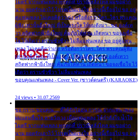
ไมตรี จากแฟนเพลง ทุกทุกที่ ปราณีหลั่งไหล ผมขอฝาก
นาม ยอดรักเอาไว้ โปรดเป็นแรงใจ อย่างนี้เรื่อยไป ขอ อยู่
คู่แฟนเพลง ไม่เคยคิดว่าเก่ง หรือดังกว่าใคร..ใคร พระคุณ
ผู้ฟัง เท่านั้นยิ่งใหญ่ ที่เป็นแรงใจ ให้ผมดังมา.. ขอ องค์เท
วา สถิตฟากฟ้ายิ่งใหญ่ คุ้มภัยให้ท่าน เถิดหนา ขอจงเชื่อ
ใจ ไว้เถิดว่า ตราบชั่วชีวา ไม่ลืมแฟนเพลง ขอ อยู่คู่แฟน
เพลง ไม่เคยคิดว่าเก่ง หรือดังกว่าใคร..ใคร พระคุณผู้ฟัง
เท่านั้นยิ่งใหญ่ ที่เป็นแรงใจ ให้ผมดังมา.. ขอ องค์เทวา
สถิตฟากฟ้ายิ่งใหญ่ คุ้มภัยให้ท่าน เถิดหนา ขอจงเชื่อใจ ไว้
เถิดว่า ตราบชั่วชีวา ไม่ลืมแฟนเพลง
ขอบคุณแฟนเพลง - Cover Ver. (ซาวด์ดนตรี) (KARAOKE)
24 views • 31.07.2569
ขอ กราบ ขอบคุณ.... ที่ได้รับไออุ่น การุณ จากแฟน เพลง
ผมแสนชื่นใจ หายวังเวง เมื่อแฟนเพลง ให้กำลังใจ น้ำใจ
ไมตรี จากแฟนเพลง ทุกทุกที่ ปราณีหลั่งไหล ผมขอฝาก
นาม ยอดรักเอาไว้ โปรดเป็นแรงใจ อย่างนี้เรื่อยไป ขอ อยู่