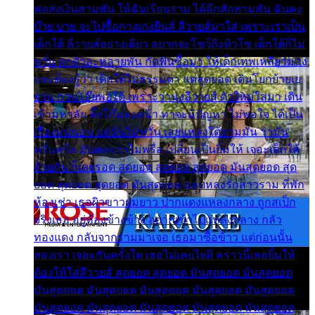
พ่อส่งเงินสามพัน ให้ฉันเรียนราม ได้อีกสักสามพัน ฉันคง
บ๊าย บาย จะไปซื้อกางเกงยีนส์ ลีวายส์มาใส่ เพราะเราเป็น
เด็กใต้ ลีวายส์อย่างเดียว อยากจะโชว์ถึงหิวโซ เด็กใต้ก็ไม่
หวั่น ตกตัวละหลายพัน กัดฟันซื้อมา ให้เด็กเทพเหลียวมอง
และต้องรู้ว่า เด็กใต้ไม่ธรรมดา แต่สุดยอด เดินโยกย้ายเย
ยวน กวนโอ๊ยพอได้ เพราะว่านุ่งลีวายส์ ตัวใหม่ใส่มา เดิน
เข้ามหาลัย จิ๊กโก๊มองหน้า ท่าจะมีปัญหา ไม่พอใจ ได้เป็น
เรื่องแน่นอน แต่ฉันไม่หวั่น เลยแหลงใต้ถามมัน ว่ามัน
พรั่นพรือ มันตอบว่าไม่พรื่อ เปลี่ยนเป็นยิ้มให้ เจอะเด็กใต้
ด้วยกัน ก็เลยรอด สุดยอด สุดยอด สุดยอด มันสุดยอด สุด
ยอด สุดยอด สุดยอด มันสุดยอด แอบหลงรักสาวราม ที่พัก
ห้องเช่า เธอผิวขาวผมยาว ปากแดงแหลงกลาง ถูกสเป็ก
จริงเธอ อยู่ห้องข้างข้าง อยากเข้าไปแหลงกลาง กลัว
ทองแดง กลับจากรามมาเจอ เธอมาซื้อข้าว แต่ก่อนนั้น
สองเรา เจอะกันครั้งใด เธอไม่เคยไยดี คราวนี้เธอยิ้มให้
ต้องให้ใส่ลีวายส์ สุดยอด สุดยอด มันสุดยอด มันสุดยอด
มันสุดยอด มันสุดยอด มันสุดยอด มันสุดยอด มันสุดยอด
มันสุดยอด มันสุดยอด มันสุดยอด มันสุดยอด มันสุดยอด