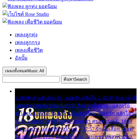
เพลงลูกทุ่ง
เพลงลูกกรุง
เพลงเพื่อชีวิต
อัลบั้ม
เพลงทั้งหมด
Music All
ค้นหา
Search
1. 00:00 สามสิบยังแจ๋ว - ยอดรัก สลักใจ 2. 02:49 รักมาห้าปี
- ศรเพชร ศรสุพรรณ 3. 05:57 รักสาวเสื้อลาย - แสงสุรีย์
รุ่งโรจน์ 4. 09:51 รักสะท้านดินสะเทือน - ยอดรัก สลักใจ 5.
12:23 มอเตอร์ไซค์ทำหล่น - ศรเพชร ศรสุพรรณ 6. 14:49
หิ้วกระเป๋า - แสงสุรีย์ รุ่งโรจน์ 7. 17:57 รักเผื่อเลือก - ยอด
รัก สลักใจ 8. 21:21 น้ำตาไอ้หนุ่ม - ศรเพชร ศรสุพรรณ 9.