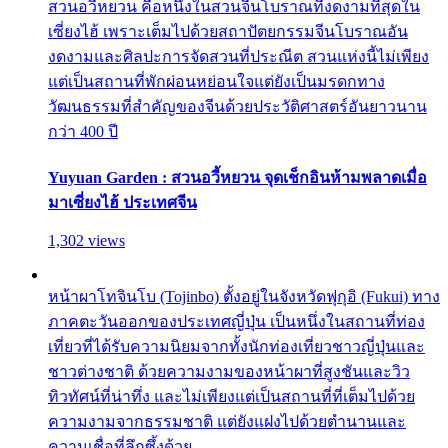
สวนอวี้หยวน คือหนึ่งในสวนจีนโบราณที่งดงามที่สุดใน
เซี่ยงไฮ้ เพราะเต็มไปด้วยสถาปัตยกรรมจีนโบราณอัน
งดงามและศิลปะการจัดสวนที่ประณีต สวนแห่งนี้ไม่เพียง
แต่เป็นสถานที่พักผ่อนหย่อนใจแต่ยังเป็นมรดกทาง
วัฒนธรรมที่สำคัญของจีนด้วยประวัติศาสตร์อันยาวนาน
กว่า 400 ปี
Yuyuan Garden : สวนอวี้หยวน จุดเช็กอินห้ามพลาดเมื่อ
มาเซี่ยงไฮ้ ประเทศจีน
1,302 views
หน้าผาโทจินโบ (Tojinbo) ตั้งอยู่ในจังหวัดฟุกุอิ (Fukui) ทาง
ภาคตะวันออกของประเทศญี่ปุ่น เป็นหนึ่งในสถานที่ท่อง
เที่ยวที่ได้รับความนิยมจากทั้งนักท่องเที่ยวชาวญี่ปุ่นและ
ชาวต่างชาติ ด้วยความงามของหน้าผาที่สูงชันและวิว
ทิวทัศน์ที่น่าทึ่ง และไม่เพียงแต่เป็นสถานที่ที่เต็มไปด้วย
ความงามจากธรรมชาติ แต่ยังแฝงไปด้วยตำนานและ
ความเชื่อที่ลึกซึ้งด้วย