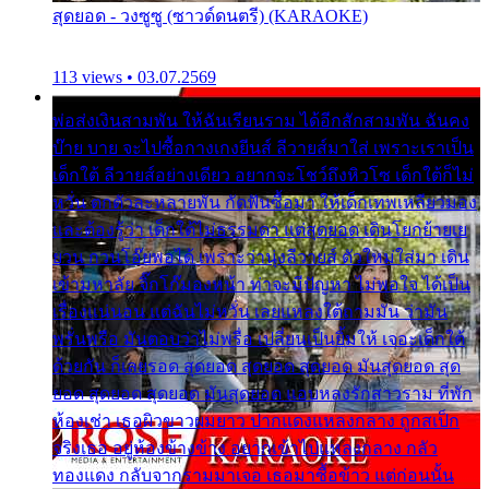
สุดยอด - วงซูซู (ซาวด์ดนตรี) (KARAOKE)
113 views • 03.07.2569
พ่อส่งเงินสามพัน ให้ฉันเรียนราม ได้อีกสักสามพัน ฉันคง
บ๊าย บาย จะไปซื้อกางเกงยีนส์ ลีวายส์มาใส่ เพราะเราเป็น
เด็กใต้ ลีวายส์อย่างเดียว อยากจะโชว์ถึงหิวโซ เด็กใต้ก็ไม่
หวั่น ตกตัวละหลายพัน กัดฟันซื้อมา ให้เด็กเทพเหลียวมอง
และต้องรู้ว่า เด็กใต้ไม่ธรรมดา แต่สุดยอด เดินโยกย้ายเย
ยวน กวนโอ๊ยพอได้ เพราะว่านุ่งลีวายส์ ตัวใหม่ใส่มา เดิน
เข้ามหาลัย จิ๊กโก๊มองหน้า ท่าจะมีปัญหา ไม่พอใจ ได้เป็น
เรื่องแน่นอน แต่ฉันไม่หวั่น เลยแหลงใต้ถามมัน ว่ามัน
พรั่นพรือ มันตอบว่าไม่พรื่อ เปลี่ยนเป็นยิ้มให้ เจอะเด็กใต้
ด้วยกัน ก็เลยรอด สุดยอด สุดยอด สุดยอด มันสุดยอด สุด
ยอด สุดยอด สุดยอด มันสุดยอด แอบหลงรักสาวราม ที่พัก
ห้องเช่า เธอผิวขาวผมยาว ปากแดงแหลงกลาง ถูกสเป็ก
จริงเธอ อยู่ห้องข้างข้าง อยากเข้าไปแหลงกลาง กลัว
ทองแดง กลับจากรามมาเจอ เธอมาซื้อข้าว แต่ก่อนนั้น