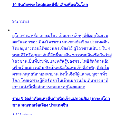
10 อันดับพระใหญ่และมีชื่อเสียงที่สุดในโลก
942 views
ผู่โถวซาน หรือ เกาะผู่โถว เป็นเกาะเล็กๆ ที่ตั้งอยู่ในส่วน
ตะวันออกของเมืองโจวซาน มณฑลเจ้อเจียง ประเทศจีน
โดยอยู่ทางตอนใต้ของนครเซี่ยงไฮ้ ผู่โถวซานเป็น 1 ใน 4
พุทธคีรีหรือภูเขาศักดิ์สิทธิ์ของจีน ชาวพุทธจีนเชื่อกันว่าผู่
โถวซานเป็นที่ประทับและตรัสรู้ของพระโพธิสัตว์กวนอิม
หรือเจ้าแม่กวนอิม ซึ่งเป็นหนึ่งในเทพเจ้าที่สำคัญที่สุดใน
ศาสนาพุทธนิกายมหายาน ดังนั้นจึงมีผู้แสวงบุญจากทั่ว
โลก โดยเฉพาะผู้ที่ศรัทธาในเจ้าแม่กวนอิมเดินทางมาที่
เกาะแห่งนี้เพื่อสักการะขอพรอยู่โดยตลอด
รวม 5 วัดสำคัญแห่งถิ่นกำเนิดเจ้าแม่กวนอิม | เกาะผู่โถว
ซาน มณฑลเจ้อเจียง ประเทศจีน
1,525 views