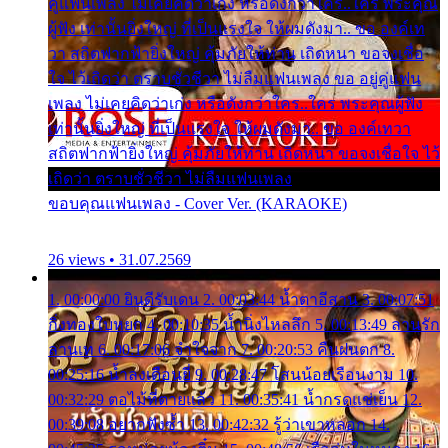
คู่แฟนเพลง ไม่เคยคิดว่าเก่ง หรือดังกว่าใคร..ใคร พระคุณ
ผู้ฟัง เท่านั้นยิ่งใหญ่ ที่เป็นแรงใจ ให้ผมดังมา.. ขอ องค์เท
วา สถิตฟากฟ้ายิ่งใหญ่ คุ้มภัยให้ท่าน เถิดหนา ขอจงเชื่อ
ใจ ไว้เถิดว่า ตราบชั่วชีวา ไม่ลืมแฟนเพลง ขอ อยู่คู่แฟน
เพลง ไม่เคยคิดว่าเก่ง หรือดังกว่าใคร..ใคร พระคุณผู้ฟัง
เท่านั้นยิ่งใหญ่ ที่เป็นแรงใจ ให้ผมดังมา.. ขอ องค์เทวา
สถิตฟากฟ้ายิ่งใหญ่ คุ้มภัยให้ท่าน เถิดหนา ขอจงเชื่อใจ ไว้
เถิดว่า ตราบชั่วชีวา ไม่ลืมแฟนเพลง
ขอบคุณแฟนเพลง - Cover Ver. (KARAOKE)
26 views • 31.07.2569
1. 00:00:00 ยินดีรับเดน 2. 00:03:44 น้ำตาอีสาน 3. 00:07:51
กิ่งทองใบหยก 4. 00:10:35 น้ำนิ่งไหลลึก 5. 00:13:49 ลานรัก
ลานเท 6. 00:17:06 จำใจจาก 7. 00:20:53 คืนฝนตก 8.
00:25:16 น้ำลงเดือนยี่ 9. 00:28:47 โสนน้อยเรือนงาม 10.
00:32:29 ตอไม้ที่ตายแล้ว 11. 00:35:41 น้ำกรดแช่เย็น 12.
00:39:08 อยากฟังซ้ำ 13. 00:42:32 รู้ว่าเขาหลอก 14.