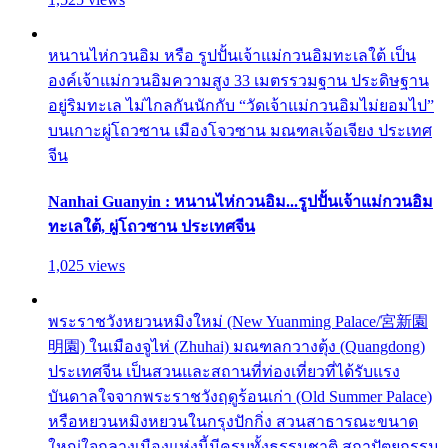
หนานไห่กวนอิม หรือ รูปปั้นเจ้าแม่กวนอิมทะเลใต้ เป็น
องค์เจ้าแม่กวนอิมความสูง 33 เมตรรวมฐาน ประดิษฐาน
อยู่ริมทะเล ไม่ไกลกันนักกับ “วัดเจ้าแม่กวนอิมไม่ยอมไป”
บนเกาะผู่โถวซาน เมืองโจวซาน มณฑลเจ้อเจียง ประเทศ
จีน
Nanhai Guanyin : หนานไห่กวนอิม...รูปปั้นเจ้าแม่กวนอิม
ทะเลใต้, ผู่โถวซาน ประเทศจีน
1,025 views
พระราชวังหยวนหมิงใหม่ (New Yuanming Palace/宮新園
明園) ในเมืองจูไห่ (Zhuhai) มณฑลกวางตุ้ง (Quangdong)
ประเทศจีน เป็นสวนและสถานที่ท่องเที่ยวที่ได้รับแรง
บันดาลใจจากพระราชวังฤดูร้อนเก่า (Old Summer Palace)
หรือหยวนหมิงหยวนในกรุงปักกิ่ง สวนสาธารณะขนาด
ใหญ่ใจกลางเมืองแห่งนี้มีครบทั้งธรรมชาติ สถาปัตยกรรม