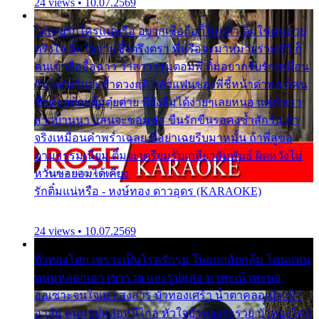
24 views • 10.07.2569
ไม่เคยรักใครแน่หรือ อยากเชื่อถือก็ไม่กล้า ติ๋มใช่คนสวย
ตรึงใจ ติ๋มใช่งามซึ้งตรึงตรา พี่หรือจะมาหมายร่วมชีวี ก็
คนเขาลืออื้อฉาว ว่าสาวๆรุมตอมพี่ ติ๋มอยากรับรักเหมือน
กัน แต่หวั่นจะช้ำดวงฤดี กลัวแฟนของพี่ชี้หน้าด่าทอ ก็คน
ชื่อต๋อยต้อยตุ้มตุ๋ยต่าย พี่ยังลืมได้ง่ายๆเลยหนอ แค่ตัวเรา
สาวบ้านนา แสนจะซอมซ่อ ขืนรักขืนรอคงช้ำสักวัน ถ้า
จริงเหมือนคำพร่ำเฉลย พี่อย่าเฉยรีบมาหมั้น ถ้าพี่สู่ขอ
ตามธรรมเนียม ติ๋มจะเตรียมรับเกลียวสัมพันธ์ ผิดหวังไม่
หวั่นขอยอมได้เคียง
รักติ๋มแน่หรือ - หงษ์ทอง ดาวอุดร (KARAOKE)
24 views • 10.07.2569
บัวทองโศก เพราะเป็นโรครักรุม ในอกกลัดกลุ้ม โดนแฟน
หนุ่มหลอกเอา เขารวย และรูปหล่อ มาพะเน้าพะนอ
ออเซาะจนใจเบา สงสาร บัวทองเศร้า น้ำตาคลอเบ้า เฝ้า
อาลัย หนุ่มรูปหล่อหนีไกล หัวใจบัวทองระรวย บัวทองโศก