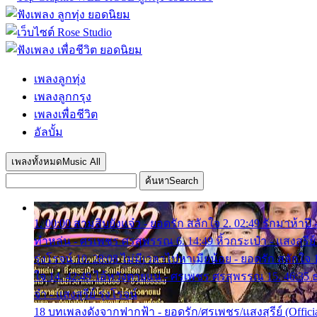
เพลงลูกทุ่ง
เพลงลูกกรุง
เพลงเพื่อชีวิต
อัลบั้ม
เพลงทั้งหมด
Music All
ค้นหา
Search
1. 00:00 สามสิบยังแจ๋ว - ยอดรัก สลักใจ 2. 02:49 รักมาห้าปี
ทำหล่น - ศรเพชร ศรสุพรรณ 6. 14:49 หิ้วกระเป๋า - แสงสุรีย์ 
รุ่งโรจน์ 10. 28:08 ไม่มีเวลาไปหาเมียน้อย - ยอดรัก สลักใ
ใจ 14. 42:49 ไอ้หวังตายแน่ - ศรเพชร ศรสุพรรณ 15. 46:35 ธา
จ๋า - แสงสุรีย์ รุ่งโรจน์
18 บทเพลงดังจากฟากฟ้า - ยอดรัก/ศรเพชร/แสงสุรีย์ (Officia