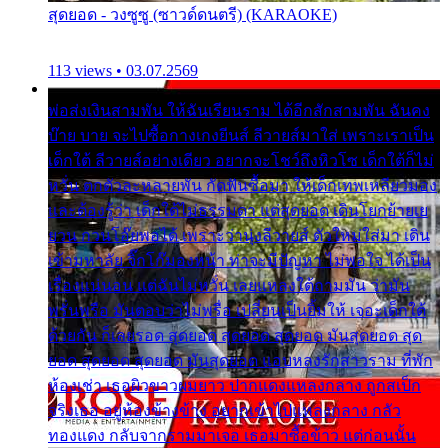
สุดยอด - วงซูซู (ซาวด์ดนตรี) (KARAOKE)
113 views • 03.07.2569
พ่อส่งเงินสามพัน ให้ฉันเรียนราม ได้อีกสักสามพัน ฉันคง
บ๊าย บาย จะไปซื้อกางเกงยีนส์ ลีวายส์มาใส่ เพราะเราเป็น
เด็กใต้ ลีวายส์อย่างเดียว อยากจะโชว์ถึงหิวโซ เด็กใต้ก็ไม่
หวั่น ตกตัวละหลายพัน กัดฟันซื้อมา ให้เด็กเทพเหลียวมอง
และต้องรู้ว่า เด็กใต้ไม่ธรรมดา แต่สุดยอด เดินโยกย้ายเย
ยวน กวนโอ๊ยพอได้ เพราะว่านุ่งลีวายส์ ตัวใหม่ใส่มา เดิน
เข้ามหาลัย จิ๊กโก๊มองหน้า ท่าจะมีปัญหา ไม่พอใจ ได้เป็น
เรื่องแน่นอน แต่ฉันไม่หวั่น เลยแหลงใต้ถามมัน ว่ามัน
พรั่นพรือ มันตอบว่าไม่พรื่อ เปลี่ยนเป็นยิ้มให้ เจอะเด็กใต้
ด้วยกัน ก็เลยรอด สุดยอด สุดยอด สุดยอด มันสุดยอด สุด
ยอด สุดยอด สุดยอด มันสุดยอด แอบหลงรักสาวราม ที่พัก
ห้องเช่า เธอผิวขาวผมยาว ปากแดงแหลงกลาง ถูกสเป็ก
จริงเธอ อยู่ห้องข้างข้าง อยากเข้าไปแหลงกลาง กลัว
ทองแดง กลับจากรามมาเจอ เธอมาซื้อข้าว แต่ก่อนนั้น