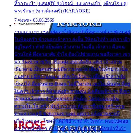
หิ้วกระเป๋า | แสงสุรีย์ รุ่งโรจน์ - แย่งกระเป๋า | เตือนใจ บุญ
พระรักษา (ซาวด์ดนตรี) (KARAOKE)
7 views • 03.08.2569
งานแต่ง เขาแซง แย่งเอาไปก่อน หัวใจอาวรณ์ มาซ่อน อยู่
ในห้องครัว ข้างนอกเจ้าสาว ส่งยิ้ม ให้คนไปทั่ว แต่เรา เฝ้า
อยู่ในครัว ทำตัวเป็นเด็ก ล้างจาน ในเมื่อ เจ้าสาว คือคน
บ้านใกล้ พึ่งพาอาศัย จำใจ ต้องไปช่วยงาน พอถึงเวลา เขา
พา กันเข้าพาขวัญ เพื่อนฝูง เฮฮาดังลั่น แต่เราล้างจาน
เดียวดาย เป็นคนพ่าย บ่มีความหมาย เคียงใจเจ้าบ่าว เป็น
คนพ่าย บ่มีความหมาย เคียงใจเจ้าบ่าว เพื่อนเจ้าสาว ยัง
เป็นบ่ได้ คือคนพ่าย ฮักคน ไม่มีใครสน เขาไม่เห็นคน ที่อยู่
ในครัว เจ้าสาว ก็มัวแต่งตัว สวยเด่น นั่งเคียงเจ้าบ่าว ที่เขา
เฝ้าคอย ใจเต้น หัวใจของเรา ลำเค็ญ ใครจะมองเห็น
ความใน ใจ เศร้า มันร้าวระบม ต้องมาขื่นขม เศร้าตรม
ท่ามความสุขี ช่วยงานเขาแต่ง แต่เรา แล้งมาหลายปี
เมื่อไรหนอจะ โชคดี ได้มีพิธีวิวาห์ หัวใจหล้า คอยไปคอย
มา คือหน้าที่เก่า หัวใจหล้า คอยไปคอยมา คือหน้าที่เก่า