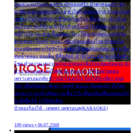
ออเซาะจนใจเบา สงสาร บัวทองเศร้า น้ำตาคลอเบ้า เฝ้า
อาลัย หนุ่มรูปหล่อหนีไกล หัวใจบัวทองระรวย บัวทองโศก
เพราะเป็นโรครักจาง ชีวิตเคว้งคว้าง เมื่อรักห่างร้างไกล
แม่ก็บอก พ่อก็สั่งจะรักใครสักครั้ง อย่าไปหวังความรวย
พลั้งไปใครจะช่วย ซื้อเปลมาไกว ให้ลูกบัวทอง เวรกรรม
ตามสนอง จึงเศร้าหมอง กลีบบัวทองต้องโรย บัวทองไม่
ตระหนัก เพราะไม่รักโคลนตม บัวทองท้องกลม เพราะลืม
ตมน้ำคลอง หลงลิ้น ที่สิ้นสัตย์ เจ้าจึงไม่ระมัด หลงกลิ่นลิ้น
โชย คำหวาน เขาวาดโรย บัวทองกลีบโรย ต้องร้อนรุม บัว
มาบานก่อนตูม ดุจไฟสุมร้อนรุมอุรา บัวทองผ่ายผอม
เพราะตรอมฤทัย ข้าวปลาไม่สนใจ ร้องไห้ลูกเดียว หยุด
โศก เสียเถิดทอง พักความเศร้าหมอง เถิดทองจ๋า ถึงใคร
เขาจะว่า ลูกเจ้าเกิดมา จะชื่อว่าไง พี่ขอเป็นเพื่อนปลอบใจ
จะตั้งชื่อให้ ว่าไอ้บังเอิญ
บัวทองร้องไห้ - เทพพร เพชรอุบล(KARAOKE)
109 views • 06.07.2569