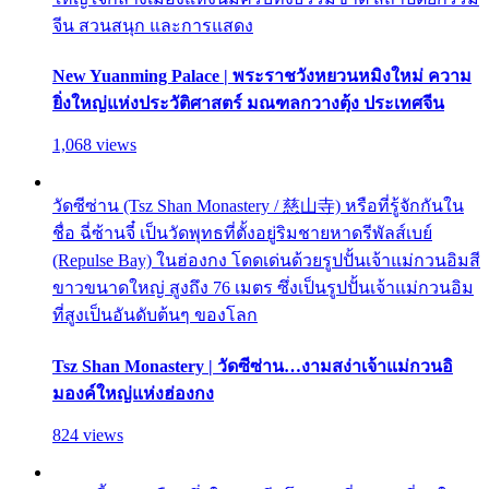
จีน สวนสนุก และการแสดง
New Yuanming Palace | พระราชวังหยวนหมิงใหม่ ความ
ยิ่งใหญ่แห่งประวัติศาสตร์ มณฑลกวางตุ้ง ประเทศจีน
1,068 views
วัดซีซ่าน (Tsz Shan Monastery / 慈山寺) หรือที่รู้จักกันใน
ชื่อ ฉี่ซ้านจี๋ เป็นวัดพุทธที่ตั้งอยู่ริมชายหาดรีพัลส์เบย์
(Repulse Bay) ในฮ่องกง โดดเด่นด้วยรูปปั้นเจ้าแม่กวนอิมสี
ขาวขนาดใหญ่ สูงถึง 76 เมตร ซึ่งเป็นรูปปั้นเจ้าแม่กวนอิม
ที่สูงเป็นอันดับต้นๆ ของโลก
Tsz Shan Monastery | วัดซีซ่าน…งามสง่าเจ้าแม่กวนอิ
มองค์ใหญ่แห่งฮ่องกง
824 views