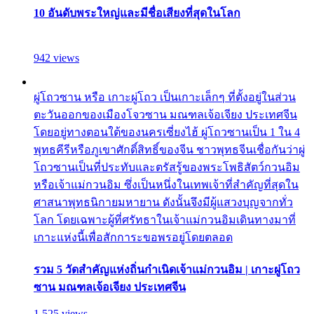
10 อันดับพระใหญ่และมีชื่อเสียงที่สุดในโลก
942 views
ผู่โถวซาน หรือ เกาะผู่โถว เป็นเกาะเล็กๆ ที่ตั้งอยู่ในส่วน
ตะวันออกของเมืองโจวซาน มณฑลเจ้อเจียง ประเทศจีน
โดยอยู่ทางตอนใต้ของนครเซี่ยงไฮ้ ผู่โถวซานเป็น 1 ใน 4
พุทธคีรีหรือภูเขาศักดิ์สิทธิ์ของจีน ชาวพุทธจีนเชื่อกันว่าผู่
โถวซานเป็นที่ประทับและตรัสรู้ของพระโพธิสัตว์กวนอิม
หรือเจ้าแม่กวนอิม ซึ่งเป็นหนึ่งในเทพเจ้าที่สำคัญที่สุดใน
ศาสนาพุทธนิกายมหายาน ดังนั้นจึงมีผู้แสวงบุญจากทั่ว
โลก โดยเฉพาะผู้ที่ศรัทธาในเจ้าแม่กวนอิมเดินทางมาที่
เกาะแห่งนี้เพื่อสักการะขอพรอยู่โดยตลอด
รวม 5 วัดสำคัญแห่งถิ่นกำเนิดเจ้าแม่กวนอิม | เกาะผู่โถว
ซาน มณฑลเจ้อเจียง ประเทศจีน
1,525 views