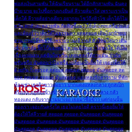
พ่อส่งเงินสามพัน ให้ฉันเรียนราม ได้อีกสักสามพัน ฉันคง
บ๊าย บาย จะไปซื้อกางเกงยีนส์ ลีวายส์มาใส่ เพราะเราเป็น
เด็กใต้ ลีวายส์อย่างเดียว อยากจะโชว์ถึงหิวโซ เด็กใต้ก็ไม่
หวั่น ตกตัวละหลายพัน กัดฟันซื้อมา ให้เด็กเทพเหลียวมอง
และต้องรู้ว่า เด็กใต้ไม่ธรรมดา แต่สุดยอด เดินโยกย้ายเย
ยวน กวนโอ๊ยพอได้ เพราะว่านุ่งลีวายส์ ตัวใหม่ใส่มา เดิน
เข้ามหาลัย จิ๊กโก๊มองหน้า ท่าจะมีปัญหา ไม่พอใจ ได้เป็น
เรื่องแน่นอน แต่ฉันไม่หวั่น เลยแหลงใต้ถามมัน ว่ามัน
พรั่นพรือ มันตอบว่าไม่พรื่อ เปลี่ยนเป็นยิ้มให้ เจอะเด็กใต้
ด้วยกัน ก็เลยรอด สุดยอด สุดยอด สุดยอด มันสุดยอด สุด
ยอด สุดยอด สุดยอด มันสุดยอด แอบหลงรักสาวราม ที่พัก
ห้องเช่า เธอผิวขาวผมยาว ปากแดงแหลงกลาง ถูกสเป็ก
จริงเธอ อยู่ห้องข้างข้าง อยากเข้าไปแหลงกลาง กลัว
ทองแดง กลับจากรามมาเจอ เธอมาซื้อข้าว แต่ก่อนนั้น
สองเรา เจอะกันครั้งใด เธอไม่เคยไยดี คราวนี้เธอยิ้มให้
ต้องให้ใส่ลีวายส์ สุดยอด สุดยอด มันสุดยอด มันสุดยอด
มันสุดยอด มันสุดยอด มันสุดยอด มันสุดยอด มันสุดยอด
มันสุดยอด มันสุดยอด มันสุดยอด มันสุดยอด มันสุดยอด