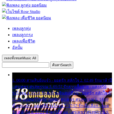
เพลงลูกทุ่ง
เพลงลูกกรุง
เพลงเพื่อชีวิต
อัลบั้ม
เพลงทั้งหมด
Music All
ค้นหา
Search
1. 00:00 สามสิบยังแจ๋ว - ยอดรัก สลักใจ 2. 02:49 รักมาห้าปี
- ศรเพชร ศรสุพรรณ 3. 05:57 รักสาวเสื้อลาย - แสงสุรีย์
รุ่งโรจน์ 4. 09:51 รักสะท้านดินสะเทือน - ยอดรัก สลักใจ 5.
12:23 มอเตอร์ไซค์ทำหล่น - ศรเพชร ศรสุพรรณ 6. 14:49
หิ้วกระเป๋า - แสงสุรีย์ รุ่งโรจน์ 7. 17:57 รักเผื่อเลือก - ยอด
รัก สลักใจ 8. 21:21 น้ำตาไอ้หนุ่ม - ศรเพชร ศรสุพรรณ 9.