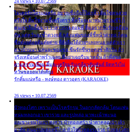
24 views • 10.07.2569
ไม่เคยรักใครแน่หรือ อยากเชื่อถือก็ไม่กล้า ติ๋มใช่คนสวย
ตรึงใจ ติ๋มใช่งามซึ้งตรึงตรา พี่หรือจะมาหมายร่วมชีวี ก็
คนเขาลืออื้อฉาว ว่าสาวๆรุมตอมพี่ ติ๋มอยากรับรักเหมือน
กัน แต่หวั่นจะช้ำดวงฤดี กลัวแฟนของพี่ชี้หน้าด่าทอ ก็คน
ชื่อต๋อยต้อยตุ้มตุ๋ยต่าย พี่ยังลืมได้ง่ายๆเลยหนอ แค่ตัวเรา
สาวบ้านนา แสนจะซอมซ่อ ขืนรักขืนรอคงช้ำสักวัน ถ้า
จริงเหมือนคำพร่ำเฉลย พี่อย่าเฉยรีบมาหมั้น ถ้าพี่สู่ขอ
ตามธรรมเนียม ติ๋มจะเตรียมรับเกลียวสัมพันธ์ ผิดหวังไม่
หวั่นขอยอมได้เคียง
รักติ๋มแน่หรือ - หงษ์ทอง ดาวอุดร (KARAOKE)
26 views • 10.07.2569
บัวทองโศก เพราะเป็นโรครักรุม ในอกกลัดกลุ้ม โดนแฟน
หนุ่มหลอกเอา เขารวย และรูปหล่อ มาพะเน้าพะนอ
ออเซาะจนใจเบา สงสาร บัวทองเศร้า น้ำตาคลอเบ้า เฝ้า
อาลัย หนุ่มรูปหล่อหนีไกล หัวใจบัวทองระรวย บัวทองโศก