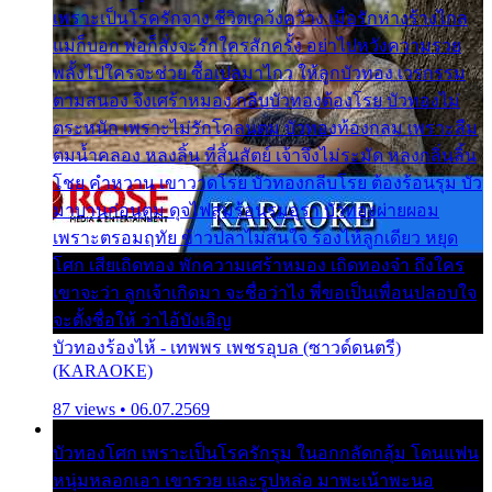
เพราะเป็นโรครักจาง ชีวิตเคว้งคว้าง เมื่อรักห่างร้างไกล
แม่ก็บอก พ่อก็สั่งจะรักใครสักครั้ง อย่าไปหวังความรวย
พลั้งไปใครจะช่วย ซื้อเปลมาไกว ให้ลูกบัวทอง เวรกรรม
ตามสนอง จึงเศร้าหมอง กลีบบัวทองต้องโรย บัวทองไม่
ตระหนัก เพราะไม่รักโคลนตม บัวทองท้องกลม เพราะลืม
ตมน้ำคลอง หลงลิ้น ที่สิ้นสัตย์ เจ้าจึงไม่ระมัด หลงกลิ่นลิ้น
โชย คำหวาน เขาวาดโรย บัวทองกลีบโรย ต้องร้อนรุม บัว
มาบานก่อนตูม ดุจไฟสุมร้อนรุมอุรา บัวทองผ่ายผอม
เพราะตรอมฤทัย ข้าวปลาไม่สนใจ ร้องไห้ลูกเดียว หยุด
โศก เสียเถิดทอง พักความเศร้าหมอง เถิดทองจ๋า ถึงใคร
เขาจะว่า ลูกเจ้าเกิดมา จะชื่อว่าไง พี่ขอเป็นเพื่อนปลอบใจ
จะตั้งชื่อให้ ว่าไอ้บังเอิญ
บัวทองร้องไห้ - เทพพร เพชรอุบล (ซาวด์ดนตรี)
(KARAOKE)
87 views • 06.07.2569
บัวทองโศก เพราะเป็นโรครักรุม ในอกกลัดกลุ้ม โดนแฟน
หนุ่มหลอกเอา เขารวย และรูปหล่อ มาพะเน้าพะนอ