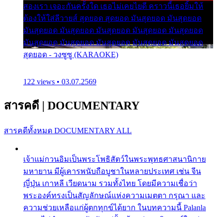
สองเรา เจอะกันครั้งใด เธอไม่เคยไยดี คราวนี้เธอยิ้มให้
ต้องให้ใส่ลีวายส์ สุดยอด สุดยอด มันสุดยอด มันสุดยอด
มันสุดยอด มันสุดยอด มันสุดยอด มันสุดยอด มันสุดยอด
มันสุดยอด มันสุดยอด มันสุดยอด มันสุดยอด มันสุดยอด
สุดยอด - วงซูซู (KARAOKE)
122 views • 03.07.2569
สารคดี
|
DOCUMENTARY
สารคดีทั้งหมด
DOCUMENTARY ALL
เจ้าแม่กวนอิมเป็นพระโพธิสัตว์ในพระพุทธศาสนานิกาย
มหายาน มีผู้เคารพนับถือบูชาในหลายประเทศ เช่น จีน
ญี่ปุ่น เกาหลี เวียดนาม รวมทั้งไทย โดยมีความเชื่อว่า
พระองค์ทรงเป็นสัญลักษณ์แห่งความเมตตา กรุณา และ
ความช่วยเหลือแก่ผู้ตกทุกข์ได้ยาก ในบทความนี้ Palanla