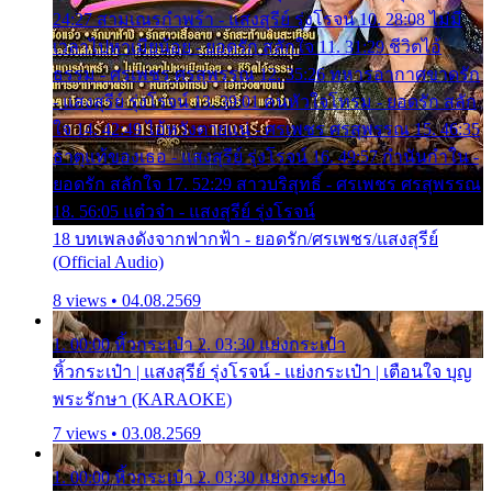
24:27 สามเณรกำพร้า - แสงสุรีย์ รุ่งโรจน์ 10. 28:08 ไม่มี
เวลาไปหาเมียน้อย - ยอดรัก สลักใจ 11. 31:29 ชีวิตไอ้
ธรรม - ศรเพชร ศรสุพรรณ 12. 35:26 ทหารอากาศขาดรัก
- แสงสุรีย์ รุ่งโรจน์ 13. 39:01 คนหัวใจโทรม - ยอดรัก สลัก
ใจ 14. 42:49 ไอ้หวังตายแน่ - ศรเพชร ศรสุพรรณ 15. 46:35
ธาตุแท้ของเธอ - แสงสุรีย์ รุ่งโรจน์ 16. 49:57 กำนันกำใน -
ยอดรัก สลักใจ 17. 52:29 สาวบริสุทธิ์ - ศรเพชร ศรสุพรรณ
18. 56:05 แต๋วจ๋า - แสงสุรีย์ รุ่งโรจน์
18 บทเพลงดังจากฟากฟ้า - ยอดรัก/ศรเพชร/แสงสุรีย์
(Official Audio)
8 views • 04.08.2569
1. 00:00 หิ้วกระเป๋า 2. 03:30 แย่งกระเป๋า
หิ้วกระเป๋า | แสงสุรีย์ รุ่งโรจน์ - แย่งกระเป๋า | เตือนใจ บุญ
พระรักษา (KARAOKE)
7 views • 03.08.2569
1. 00:00 หิ้วกระเป๋า 2. 03:30 แย่งกระเป๋า