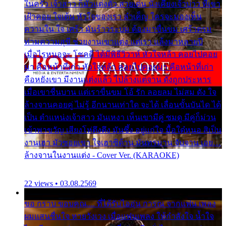
ในครัว เจ้าสาว ก็มัวแต่งตัว สวยเด่น นั่งเคียงเจ้าบ่าว ที่เขา
เฝ้าคอย ใจเต้น หัวใจของเรา ลำเค็ญ ใครจะมองเห็น
ความใน ใจ เศร้า มันร้าวระบม ต้องมาขื่นขม เศร้าตรม
ท่ามความสุขี ช่วยงานเขาแต่ง แต่เรา แล้งมาหลายปี
เมื่อไรหนอจะ โชคดี ได้มีพิธีวิวาห์ หัวใจหล้า คอยไปคอย
มา คือหน้าที่เก่า หัวใจหล้า คอยไปคอยมา คือหน้าที่เก่า
คือหยังเขา มีงานแต่งแล้ว ไปล้างแต่จาน ดั่งถูกประหาร
เมื่อเขาชื่นบาน แต่เราขื่นขม โอ้ รัก ลอยลม ไม่สม ดัง ใจ
ล้างจานคอยคู่ ไม่รู้ อีกนานเท่าใด จะได้ เลื่อนขั้นบันได ได้
เป็น ตำแหน่งเจ้าสาว มันเหงา เห็นเขามีคู่ ซมดู มีคู่ก็ม่วน
เข้าพาขวัญ เสียงโห่ตึงตึง มันซึ้ง อยู่แก่ใจ มื้อใด๋หนอ สิเป็น
งานเฮา มัวซอยเขา ใจเฮาซิด้าน มันทรมาน จับจาน เอย…
ล้างจานในงานแต่ง - Cover Ver. (KARAOKE)
22 views • 03.08.2569
ขอ กราบ ขอบคุณ.... ที่ได้รับไออุ่น การุณ จากแฟน เพลง
ผมแสนชื่นใจ หายวังเวง เมื่อแฟนเพลง ให้กำลังใจ น้ำใจ