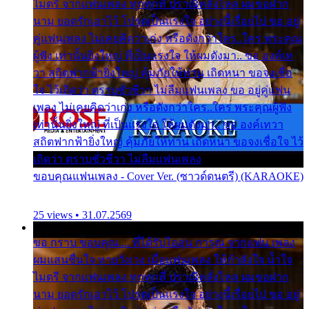
ไมตรี จากแฟนเพลง ทุกทุกที่ ปราณีหลั่งไหล ผมขอฝาก
นาม ยอดรักเอาไว้ โปรดเป็นแรงใจ อย่างนี้เรื่อยไป ขอ อยู่
คู่แฟนเพลง ไม่เคยคิดว่าเก่ง หรือดังกว่าใคร..ใคร พระคุณ
ผู้ฟัง เท่านั้นยิ่งใหญ่ ที่เป็นแรงใจ ให้ผมดังมา.. ขอ องค์เท
วา สถิตฟากฟ้ายิ่งใหญ่ คุ้มภัยให้ท่าน เถิดหนา ขอจงเชื่อ
ใจ ไว้เถิดว่า ตราบชั่วชีวา ไม่ลืมแฟนเพลง ขอ อยู่คู่แฟน
เพลง ไม่เคยคิดว่าเก่ง หรือดังกว่าใคร..ใคร พระคุณผู้ฟัง
เท่านั้นยิ่งใหญ่ ที่เป็นแรงใจ ให้ผมดังมา.. ขอ องค์เทวา
สถิตฟากฟ้ายิ่งใหญ่ คุ้มภัยให้ท่าน เถิดหนา ขอจงเชื่อใจ ไว้
เถิดว่า ตราบชั่วชีวา ไม่ลืมแฟนเพลง
ขอบคุณแฟนเพลง - Cover Ver. (ซาวด์ดนตรี) (KARAOKE)
25 views • 31.07.2569
ขอ กราบ ขอบคุณ.... ที่ได้รับไออุ่น การุณ จากแฟน เพลง
ผมแสนชื่นใจ หายวังเวง เมื่อแฟนเพลง ให้กำลังใจ น้ำใจ
ไมตรี จากแฟนเพลง ทุกทุกที่ ปราณีหลั่งไหล ผมขอฝาก
นาม ยอดรักเอาไว้ โปรดเป็นแรงใจ อย่างนี้เรื่อยไป ขอ อยู่