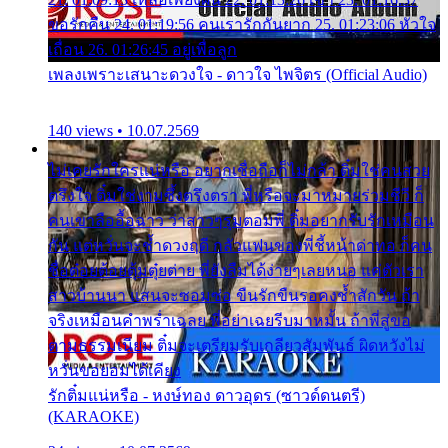
ขอรักคืน 24. 01:19:56 คนเรารักกันยาก 25. 01:23:06 หัวใจ
เถื่อน 26. 01:26:45 อยู่เพื่อลูก
เพลงเพราะเสนาะดวงใจ - ดาวใจ ไพจิตร (Official Audio)
140 views • 10.07.2569
ไม่เคยรักใครแน่หรือ อยากเชื่อถือก็ไม่กล้า ติ๋มใช่คนสวย
ตรึงใจ ติ๋มใช่งามซึ้งตรึงตรา พี่หรือจะมาหมายร่วมชีวี ก็
คนเขาลืออื้อฉาว ว่าสาวๆรุมตอมพี่ ติ๋มอยากรับรักเหมือน
กัน แต่หวั่นจะช้ำดวงฤดี กลัวแฟนของพี่ชี้หน้าด่าทอ ก็คน
ชื่อต๋อยต้อยตุ้มตุ๋ยต่าย พี่ยังลืมได้ง่ายๆเลยหนอ แค่ตัวเรา
สาวบ้านนา แสนจะซอมซ่อ ขืนรักขืนรอคงช้ำสักวัน ถ้า
จริงเหมือนคำพร่ำเฉลย พี่อย่าเฉยรีบมาหมั้น ถ้าพี่สู่ขอ
ตามธรรมเนียม ติ๋มจะเตรียมรับเกลียวสัมพันธ์ ผิดหวังไม่
หวั่นขอยอมได้เคียง
รักติ๋มแน่หรือ - หงษ์ทอง ดาวอุดร (ซาวด์ดนตรี)
(KARAOKE)