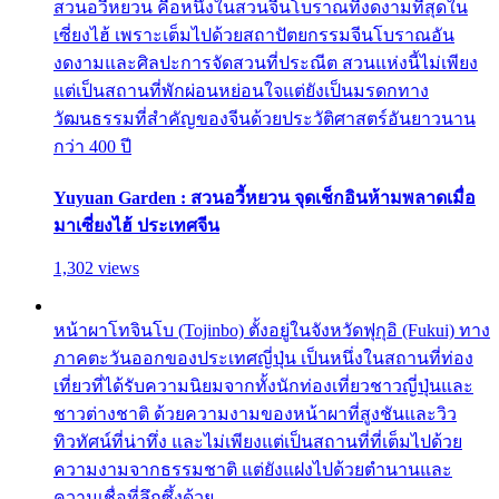
สวนอวี้หยวน คือหนึ่งในสวนจีนโบราณที่งดงามที่สุดใน
เซี่ยงไฮ้ เพราะเต็มไปด้วยสถาปัตยกรรมจีนโบราณอัน
งดงามและศิลปะการจัดสวนที่ประณีต สวนแห่งนี้ไม่เพียง
แต่เป็นสถานที่พักผ่อนหย่อนใจแต่ยังเป็นมรดกทาง
วัฒนธรรมที่สำคัญของจีนด้วยประวัติศาสตร์อันยาวนาน
กว่า 400 ปี
Yuyuan Garden : สวนอวี้หยวน จุดเช็กอินห้ามพลาดเมื่อ
มาเซี่ยงไฮ้ ประเทศจีน
1,302 views
หน้าผาโทจินโบ (Tojinbo) ตั้งอยู่ในจังหวัดฟุกุอิ (Fukui) ทาง
ภาคตะวันออกของประเทศญี่ปุ่น เป็นหนึ่งในสถานที่ท่อง
เที่ยวที่ได้รับความนิยมจากทั้งนักท่องเที่ยวชาวญี่ปุ่นและ
ชาวต่างชาติ ด้วยความงามของหน้าผาที่สูงชันและวิว
ทิวทัศน์ที่น่าทึ่ง และไม่เพียงแต่เป็นสถานที่ที่เต็มไปด้วย
ความงามจากธรรมชาติ แต่ยังแฝงไปด้วยตำนานและ
ความเชื่อที่ลึกซึ้งด้วย