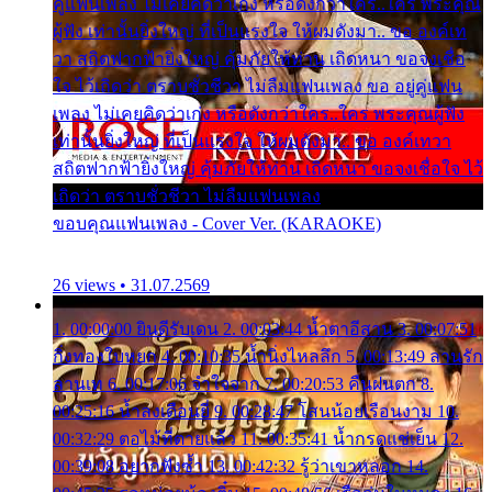
คู่แฟนเพลง ไม่เคยคิดว่าเก่ง หรือดังกว่าใคร..ใคร พระคุณ
ผู้ฟัง เท่านั้นยิ่งใหญ่ ที่เป็นแรงใจ ให้ผมดังมา.. ขอ องค์เท
วา สถิตฟากฟ้ายิ่งใหญ่ คุ้มภัยให้ท่าน เถิดหนา ขอจงเชื่อ
ใจ ไว้เถิดว่า ตราบชั่วชีวา ไม่ลืมแฟนเพลง ขอ อยู่คู่แฟน
เพลง ไม่เคยคิดว่าเก่ง หรือดังกว่าใคร..ใคร พระคุณผู้ฟัง
เท่านั้นยิ่งใหญ่ ที่เป็นแรงใจ ให้ผมดังมา.. ขอ องค์เทวา
สถิตฟากฟ้ายิ่งใหญ่ คุ้มภัยให้ท่าน เถิดหนา ขอจงเชื่อใจ ไว้
เถิดว่า ตราบชั่วชีวา ไม่ลืมแฟนเพลง
ขอบคุณแฟนเพลง - Cover Ver. (KARAOKE)
26 views • 31.07.2569
1. 00:00:00 ยินดีรับเดน 2. 00:03:44 น้ำตาอีสาน 3. 00:07:51
กิ่งทองใบหยก 4. 00:10:35 น้ำนิ่งไหลลึก 5. 00:13:49 ลานรัก
ลานเท 6. 00:17:06 จำใจจาก 7. 00:20:53 คืนฝนตก 8.
00:25:16 น้ำลงเดือนยี่ 9. 00:28:47 โสนน้อยเรือนงาม 10.
00:32:29 ตอไม้ที่ตายแล้ว 11. 00:35:41 น้ำกรดแช่เย็น 12.
00:39:08 อยากฟังซ้ำ 13. 00:42:32 รู้ว่าเขาหลอก 14.