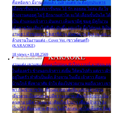
คือหยังเขา มีงานแต่งแล้ว ไปล้างแต่จาน ดั่งถูกประหาร
เมื่อเขาชื่นบาน แต่เราขื่นขม โอ้ รัก ลอยลม ไม่สม ดัง ใจ
ล้างจานคอยคู่ ไม่รู้ อีกนานเท่าใด จะได้ เลื่อนขั้นบันได ได้
เป็น ตำแหน่งเจ้าสาว มันเหงา เห็นเขามีคู่ ซมดู มีคู่ก็ม่วน
เข้าพาขวัญ เสียงโห่ตึงตึง มันซึ้ง อยู่แก่ใจ มื้อใด๋หนอ สิเป็น
งานเฮา มัวซอยเขา ใจเฮาซิด้าน มันทรมาน จับจาน เอย…
ล้างจานในงานแต่ง - Cover Ver. (ซาวด์ดนตรี)
(KARAOKE)
18 views • 03.08.2569
งานแต่ง เขาแซง แย่งเอาไปก่อน หัวใจอาวรณ์ มาซ่อน อยู่
ในห้องครัว ข้างนอกเจ้าสาว ส่งยิ้ม ให้คนไปทั่ว แต่เรา เฝ้า
อยู่ในครัว ทำตัวเป็นเด็ก ล้างจาน ในเมื่อ เจ้าสาว คือคน
บ้านใกล้ พึ่งพาอาศัย จำใจ ต้องไปช่วยงาน พอถึงเวลา เขา
พา กันเข้าพาขวัญ เพื่อนฝูง เฮฮาดังลั่น แต่เราล้างจาน
เดียวดาย เป็นคนพ่าย บ่มีความหมาย เคียงใจเจ้าบ่าว เป็น
คนพ่าย บ่มีความหมาย เคียงใจเจ้าบ่าว เพื่อนเจ้าสาว ยัง
เป็นบ่ได้ คือคนพ่าย ฮักคน ไม่มีใครสน เขาไม่เห็นคน ที่อยู่