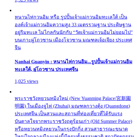
หนานไห่กวนอิม หรือ รูปปั้นเจ้าแม่กวนอิมทะเลใต้ เป็น
องค์เจ้าแม่กวนอิมความสูง 33 เมตรรวมฐาน ประดิษฐาน
อยู่ริมทะเล ไม่ไกลกันนักกับ “วัดเจ้าแม่กวนอิมไม่ยอมไป”
บนเกาะผู่โถวซาน เมืองโจวซาน มณฑลเจ้อเจียง ประเทศ
จีน
Nanhai Guanyin : หนานไห่กวนอิม...รูปปั้นเจ้าแม่กวนอิม
ทะเลใต้, ผู่โถวซาน ประเทศจีน
1,025 views
พระราชวังหยวนหมิงใหม่ (New Yuanming Palace/宮新園
明園) ในเมืองจูไห่ (Zhuhai) มณฑลกวางตุ้ง (Quangdong)
ประเทศจีน เป็นสวนและสถานที่ท่องเที่ยวที่ได้รับแรง
บันดาลใจจากพระราชวังฤดูร้อนเก่า (Old Summer Palace)
หรือหยวนหมิงหยวนในกรุงปักกิ่ง สวนสาธารณะขนาด
ใหญ่ใจกลางเมืองแห่งนี้มีครบทั้งธรรมชาติ สถาปัตยกรรม