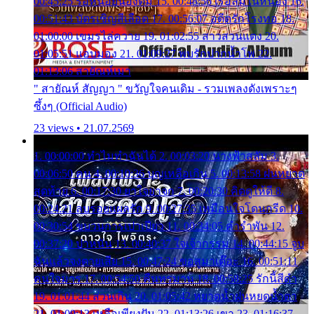
00:45:25 รอหน่อยน้องติ๋ม 15. 00:48:56 เรือล่มในหนอง 16.
00:51:43 บัตรเชิญสีเลือด 17. 00:56:07 อดีตรักโรงทอ 18.
01:00:00 เขมรไล่ควาย 19. 01:02:55 สาวสวนแตง 20.
01:05:51 แอบมอง 21. 01:09:27 พบรักปากน้ำโพ 22.
01:13:06 สายัณห์เมา
" สายัณห์ สัญญา " ขวัญใจคนเดิม - รวมเพลงดังเพราะๆ
ซึ้งๆ (Official Audio)
23 views • 21.07.2569
1. 00:00:00 ทำไมทำฉันได้ 2. 00:03:20 นางฟ้าสลัม 3.
00:06:50 คน 4. 00:10:36 บุญเหลือเกิน 5. 00:13:58 ฝนหยาด
สุดท้าย 6. 00:17:30 ยาใจยาจก 7. 00:20:30 คิดดูให้ดี 8.
00:24:21 ลบรอยแผลรัก 9. 00:27:35 เหมือนใจโดนกรีด 10.
00:30:54 ขบวนการเปาเปียว 11. 00:34:05 คำรำพัน 12.
00:37:20 ปาหนัน 13. 00:40:37 ใจเจ้ากรรม 14. 00:44:15 จูบ
ฉันแล้วจงตายเสีย 15. 00:47:24 ขอสูมาเต๊อะ 16. 00:51:11
คนใจมาร 17. 00:54:50 คืนทรมาน 18. 00:58:25 รักนี้สีดำ
19. 01:01:44 ส่วนเกิน 20. 01:05:42 หยาดน้ำฝนหยดน้ำตา
21. 01:09:13 เหลือเพียงฝัน 22. 01:13:26 เขา 23. 01:16:37