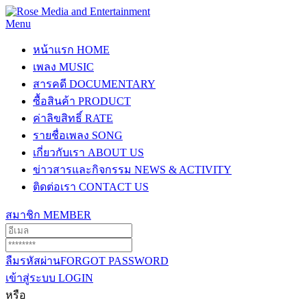
Menu
หน้าแรก
HOME
เพลง
MUSIC
สารคดี
DOCUMENTARY
ซื้อสินค้า
PRODUCT
ค่าลิขสิทธิ์
RATE
รายชื่อเพลง
SONG
เกี่ยวกับเรา
ABOUT US
ข่าวสารและกิจกรรม
NEWS & ACTIVITY
ติดต่อเรา
CONTACT US
สมาชิก
MEMBER
ลืมรหัสผ่าน
FORGOT PASSWORD
เข้าสู่ระบบ
LOGIN
หรือ