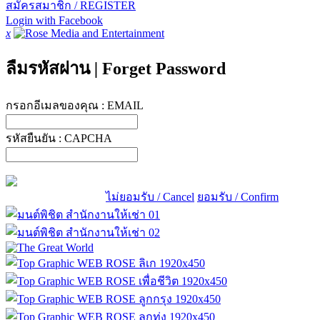
สมัครสมาชิก / REGISTER
Login with Facebook
x
ลืมรหัสผ่าน
|
Forget Password
กรอกอีเมลของคุณ :
EMAIL
รหัสยืนยัน :
CAPCHA
ไม่ยอมรับ / Cancel
ยอมรับ / Confirm