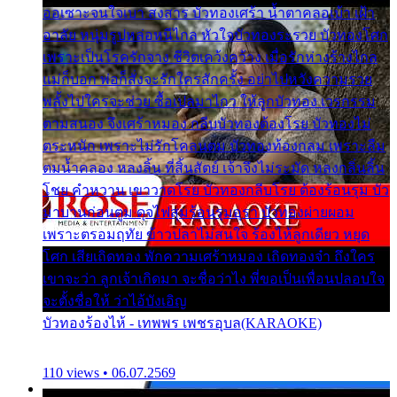
ออเซาะจนใจเบา สงสาร บัวทองเศร้า น้ำตาคลอเบ้า เฝ้า
อาลัย หนุ่มรูปหล่อหนีไกล หัวใจบัวทองระรวย บัวทองโศก
เพราะเป็นโรครักจาง ชีวิตเคว้งคว้าง เมื่อรักห่างร้างไกล
แม่ก็บอก พ่อก็สั่งจะรักใครสักครั้ง อย่าไปหวังความรวย
พลั้งไปใครจะช่วย ซื้อเปลมาไกว ให้ลูกบัวทอง เวรกรรม
ตามสนอง จึงเศร้าหมอง กลีบบัวทองต้องโรย บัวทองไม่
ตระหนัก เพราะไม่รักโคลนตม บัวทองท้องกลม เพราะลืม
ตมน้ำคลอง หลงลิ้น ที่สิ้นสัตย์ เจ้าจึงไม่ระมัด หลงกลิ่นลิ้น
โชย คำหวาน เขาวาดโรย บัวทองกลีบโรย ต้องร้อนรุม บัว
มาบานก่อนตูม ดุจไฟสุมร้อนรุมอุรา บัวทองผ่ายผอม
เพราะตรอมฤทัย ข้าวปลาไม่สนใจ ร้องไห้ลูกเดียว หยุด
โศก เสียเถิดทอง พักความเศร้าหมอง เถิดทองจ๋า ถึงใคร
เขาจะว่า ลูกเจ้าเกิดมา จะชื่อว่าไง พี่ขอเป็นเพื่อนปลอบใจ
จะตั้งชื่อให้ ว่าไอ้บังเอิญ
บัวทองร้องไห้ - เทพพร เพชรอุบล(KARAOKE)
110 views • 06.07.2569