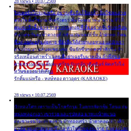
28 views • 10.07.2569
ไม่เคยรักใครแน่หรือ อยากเชื่อถือก็ไม่กล้า ติ๋มใช่คนสวย
ตรึงใจ ติ๋มใช่งามซึ้งตรึงตรา พี่หรือจะมาหมายร่วมชีวี ก็
คนเขาลืออื้อฉาว ว่าสาวๆรุมตอมพี่ ติ๋มอยากรับรักเหมือน
กัน แต่หวั่นจะช้ำดวงฤดี กลัวแฟนของพี่ชี้หน้าด่าทอ ก็คน
ชื่อต๋อยต้อยตุ้มตุ๋ยต่าย พี่ยังลืมได้ง่ายๆเลยหนอ แค่ตัวเรา
สาวบ้านนา แสนจะซอมซ่อ ขืนรักขืนรอคงช้ำสักวัน ถ้า
จริงเหมือนคำพร่ำเฉลย พี่อย่าเฉยรีบมาหมั้น ถ้าพี่สู่ขอ
ตามธรรมเนียม ติ๋มจะเตรียมรับเกลียวสัมพันธ์ ผิดหวังไม่
หวั่นขอยอมได้เคียง
รักติ๋มแน่หรือ - หงษ์ทอง ดาวอุดร (KARAOKE)
28 views • 10.07.2569
บัวทองโศก เพราะเป็นโรครักรุม ในอกกลัดกลุ้ม โดนแฟน
หนุ่มหลอกเอา เขารวย และรูปหล่อ มาพะเน้าพะนอ
ออเซาะจนใจเบา สงสาร บัวทองเศร้า น้ำตาคลอเบ้า เฝ้า
อาลัย หนุ่มรูปหล่อหนีไกล หัวใจบัวทองระรวย บัวทองโศก