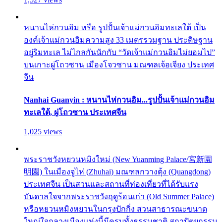
หนานไห่กวนอิม หรือ รูปปั้นเจ้าแม่กวนอิมทะเลใต้ เป็น
องค์เจ้าแม่กวนอิมความสูง 33 เมตรรวมฐาน ประดิษฐาน
อยู่ริมทะเล ไม่ไกลกันนักกับ “วัดเจ้าแม่กวนอิมไม่ยอมไป”
บนเกาะผู่โถวซาน เมืองโจวซาน มณฑลเจ้อเจียง ประเทศ
จีน
Nanhai Guanyin : หนานไห่กวนอิม...รูปปั้นเจ้าแม่กวนอิม
ทะเลใต้, ผู่โถวซาน ประเทศจีน
1,025 views
พระราชวังหยวนหมิงใหม่ (New Yuanming Palace/宮新園
明園) ในเมืองจูไห่ (Zhuhai) มณฑลกวางตุ้ง (Quangdong)
ประเทศจีน เป็นสวนและสถานที่ท่องเที่ยวที่ได้รับแรง
บันดาลใจจากพระราชวังฤดูร้อนเก่า (Old Summer Palace)
หรือหยวนหมิงหยวนในกรุงปักกิ่ง สวนสาธารณะขนาด
ใหญ่ใจกลางเมืองแห่งนี้มีครบทั้งธรรมชาติ สถาปัตยกรรม