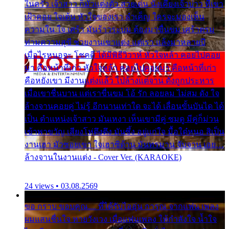
ในครัว เจ้าสาว ก็มัวแต่งตัว สวยเด่น นั่งเคียงเจ้าบ่าว ที่เขา
เฝ้าคอย ใจเต้น หัวใจของเรา ลำเค็ญ ใครจะมองเห็น
ความใน ใจ เศร้า มันร้าวระบม ต้องมาขื่นขม เศร้าตรม
ท่ามความสุขี ช่วยงานเขาแต่ง แต่เรา แล้งมาหลายปี
เมื่อไรหนอจะ โชคดี ได้มีพิธีวิวาห์ หัวใจหล้า คอยไปคอย
มา คือหน้าที่เก่า หัวใจหล้า คอยไปคอยมา คือหน้าที่เก่า
คือหยังเขา มีงานแต่งแล้ว ไปล้างแต่จาน ดั่งถูกประหาร
เมื่อเขาชื่นบาน แต่เราขื่นขม โอ้ รัก ลอยลม ไม่สม ดัง ใจ
ล้างจานคอยคู่ ไม่รู้ อีกนานเท่าใด จะได้ เลื่อนขั้นบันได ได้
เป็น ตำแหน่งเจ้าสาว มันเหงา เห็นเขามีคู่ ซมดู มีคู่ก็ม่วน
เข้าพาขวัญ เสียงโห่ตึงตึง มันซึ้ง อยู่แก่ใจ มื้อใด๋หนอ สิเป็น
งานเฮา มัวซอยเขา ใจเฮาซิด้าน มันทรมาน จับจาน เอย…
ล้างจานในงานแต่ง - Cover Ver. (KARAOKE)
24 views • 03.08.2569
ขอ กราบ ขอบคุณ.... ที่ได้รับไออุ่น การุณ จากแฟน เพลง
ผมแสนชื่นใจ หายวังเวง เมื่อแฟนเพลง ให้กำลังใจ น้ำใจ