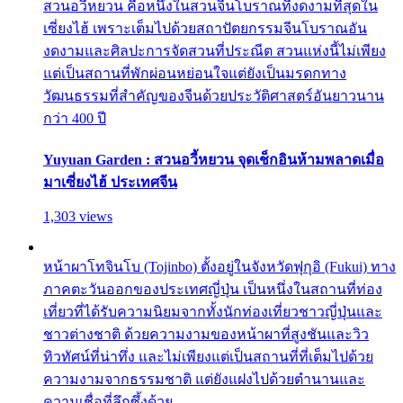
สวนอวี้หยวน คือหนึ่งในสวนจีนโบราณที่งดงามที่สุดใน
เซี่ยงไฮ้ เพราะเต็มไปด้วยสถาปัตยกรรมจีนโบราณอัน
งดงามและศิลปะการจัดสวนที่ประณีต สวนแห่งนี้ไม่เพียง
แต่เป็นสถานที่พักผ่อนหย่อนใจแต่ยังเป็นมรดกทาง
วัฒนธรรมที่สำคัญของจีนด้วยประวัติศาสตร์อันยาวนาน
กว่า 400 ปี
Yuyuan Garden : สวนอวี้หยวน จุดเช็กอินห้ามพลาดเมื่อ
มาเซี่ยงไฮ้ ประเทศจีน
1,303 views
หน้าผาโทจินโบ (Tojinbo) ตั้งอยู่ในจังหวัดฟุกุอิ (Fukui) ทาง
ภาคตะวันออกของประเทศญี่ปุ่น เป็นหนึ่งในสถานที่ท่อง
เที่ยวที่ได้รับความนิยมจากทั้งนักท่องเที่ยวชาวญี่ปุ่นและ
ชาวต่างชาติ ด้วยความงามของหน้าผาที่สูงชันและวิว
ทิวทัศน์ที่น่าทึ่ง และไม่เพียงแต่เป็นสถานที่ที่เต็มไปด้วย
ความงามจากธรรมชาติ แต่ยังแฝงไปด้วยตำนานและ
ความเชื่อที่ลึกซึ้งด้วย