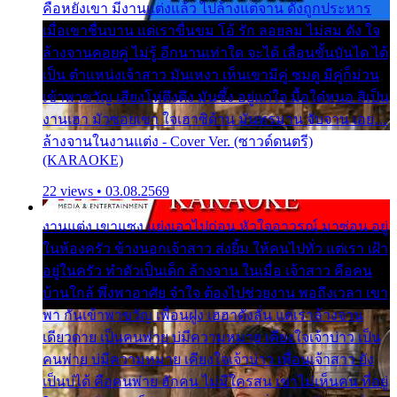
คือหยังเขา มีงานแต่งแล้ว ไปล้างแต่จาน ดั่งถูกประหาร
เมื่อเขาชื่นบาน แต่เราขื่นขม โอ้ รัก ลอยลม ไม่สม ดัง ใจ
ล้างจานคอยคู่ ไม่รู้ อีกนานเท่าใด จะได้ เลื่อนขั้นบันได ได้
เป็น ตำแหน่งเจ้าสาว มันเหงา เห็นเขามีคู่ ซมดู มีคู่ก็ม่วน
เข้าพาขวัญ เสียงโห่ตึงตึง มันซึ้ง อยู่แก่ใจ มื้อใด๋หนอ สิเป็น
งานเฮา มัวซอยเขา ใจเฮาซิด้าน มันทรมาน จับจาน เอย…
ล้างจานในงานแต่ง - Cover Ver. (ซาวด์ดนตรี)
(KARAOKE)
22 views • 03.08.2569
งานแต่ง เขาแซง แย่งเอาไปก่อน หัวใจอาวรณ์ มาซ่อน อยู่
ในห้องครัว ข้างนอกเจ้าสาว ส่งยิ้ม ให้คนไปทั่ว แต่เรา เฝ้า
อยู่ในครัว ทำตัวเป็นเด็ก ล้างจาน ในเมื่อ เจ้าสาว คือคน
บ้านใกล้ พึ่งพาอาศัย จำใจ ต้องไปช่วยงาน พอถึงเวลา เขา
พา กันเข้าพาขวัญ เพื่อนฝูง เฮฮาดังลั่น แต่เราล้างจาน
เดียวดาย เป็นคนพ่าย บ่มีความหมาย เคียงใจเจ้าบ่าว เป็น
คนพ่าย บ่มีความหมาย เคียงใจเจ้าบ่าว เพื่อนเจ้าสาว ยัง
เป็นบ่ได้ คือคนพ่าย ฮักคน ไม่มีใครสน เขาไม่เห็นคน ที่อยู่