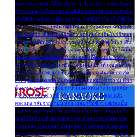
พ่อส่งเงินสามพัน ให้ฉันเรียนราม ได้อีกสักสามพัน ฉันคง
บ๊าย บาย จะไปซื้อกางเกงยีนส์ ลีวายส์มาใส่ เพราะเราเป็น
เด็กใต้ ลีวายส์อย่างเดียว อยากจะโชว์ถึงหิวโซ เด็กใต้ก็ไม่
หวั่น ตกตัวละหลายพัน กัดฟันซื้อมา ให้เด็กเทพเหลียวมอง
และต้องรู้ว่า เด็กใต้ไม่ธรรมดา แต่สุดยอด เดินโยกย้ายเย
ยวน กวนโอ๊ยพอได้ เพราะว่านุ่งลีวายส์ ตัวใหม่ใส่มา เดิน
เข้ามหาลัย จิ๊กโก๊มองหน้า ท่าจะมีปัญหา ไม่พอใจ ได้เป็น
เรื่องแน่นอน แต่ฉันไม่หวั่น เลยแหลงใต้ถามมัน ว่ามัน
พรั่นพรือ มันตอบว่าไม่พรื่อ เปลี่ยนเป็นยิ้มให้ เจอะเด็กใต้
ด้วยกัน ก็เลยรอด สุดยอด สุดยอด สุดยอด มันสุดยอด สุด
ยอด สุดยอด สุดยอด มันสุดยอด แอบหลงรักสาวราม ที่พัก
ห้องเช่า เธอผิวขาวผมยาว ปากแดงแหลงกลาง ถูกสเป็ก
จริงเธอ อยู่ห้องข้างข้าง อยากเข้าไปแหลงกลาง กลัว
ทองแดง กลับจากรามมาเจอ เธอมาซื้อข้าว แต่ก่อนนั้น
สองเรา เจอะกันครั้งใด เธอไม่เคยไยดี คราวนี้เธอยิ้มให้
ต้องให้ใส่ลีวายส์ สุดยอด สุดยอด มันสุดยอด มันสุดยอด
มันสุดยอด มันสุดยอด มันสุดยอด มันสุดยอด มันสุดยอด
มันสุดยอด มันสุดยอด มันสุดยอด มันสุดยอด มันสุดยอด