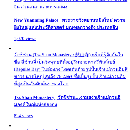
จีน สวนสนุก และการแสดง
New Yuanming Palace | พระราชวังหยวนหมิงใหม่ ความ
ยิ่งใหญ่แห่งประวัติศาสตร์ มณฑลกวางตุ้ง ประเทศจีน
1,070 views
วัดซีซ่าน (Tsz Shan Monastery / 慈山寺) หรือที่รู้จักกันใน
ชื่อ ฉี่ซ้านจี๋ เป็นวัดพุทธที่ตั้งอยู่ริมชายหาดรีพัลส์เบย์
(Repulse Bay) ในฮ่องกง โดดเด่นด้วยรูปปั้นเจ้าแม่กวนอิมสี
ขาวขนาดใหญ่ สูงถึง 76 เมตร ซึ่งเป็นรูปปั้นเจ้าแม่กวนอิม
ที่สูงเป็นอันดับต้นๆ ของโลก
Tsz Shan Monastery | วัดซีซ่าน…งามสง่าเจ้าแม่กวนอิ
มองค์ใหญ่แห่งฮ่องกง
824 views