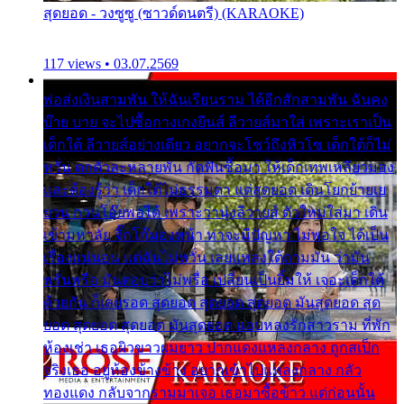
สุดยอด - วงซูซู (ซาวด์ดนตรี) (KARAOKE)
117 views • 03.07.2569
พ่อส่งเงินสามพัน ให้ฉันเรียนราม ได้อีกสักสามพัน ฉันคง
บ๊าย บาย จะไปซื้อกางเกงยีนส์ ลีวายส์มาใส่ เพราะเราเป็น
เด็กใต้ ลีวายส์อย่างเดียว อยากจะโชว์ถึงหิวโซ เด็กใต้ก็ไม่
หวั่น ตกตัวละหลายพัน กัดฟันซื้อมา ให้เด็กเทพเหลียวมอง
และต้องรู้ว่า เด็กใต้ไม่ธรรมดา แต่สุดยอด เดินโยกย้ายเย
ยวน กวนโอ๊ยพอได้ เพราะว่านุ่งลีวายส์ ตัวใหม่ใส่มา เดิน
เข้ามหาลัย จิ๊กโก๊มองหน้า ท่าจะมีปัญหา ไม่พอใจ ได้เป็น
เรื่องแน่นอน แต่ฉันไม่หวั่น เลยแหลงใต้ถามมัน ว่ามัน
พรั่นพรือ มันตอบว่าไม่พรื่อ เปลี่ยนเป็นยิ้มให้ เจอะเด็กใต้
ด้วยกัน ก็เลยรอด สุดยอด สุดยอด สุดยอด มันสุดยอด สุด
ยอด สุดยอด สุดยอด มันสุดยอด แอบหลงรักสาวราม ที่พัก
ห้องเช่า เธอผิวขาวผมยาว ปากแดงแหลงกลาง ถูกสเป็ก
จริงเธอ อยู่ห้องข้างข้าง อยากเข้าไปแหลงกลาง กลัว
ทองแดง กลับจากรามมาเจอ เธอมาซื้อข้าว แต่ก่อนนั้น