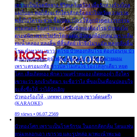
เพราะเป็นโรครักจาง ชีวิตเคว้งคว้าง เมื่อรักห่างร้างไกล
แม่ก็บอก พ่อก็สั่งจะรักใครสักครั้ง อย่าไปหวังความรวย
พลั้งไปใครจะช่วย ซื้อเปลมาไกว ให้ลูกบัวทอง เวรกรรม
ตามสนอง จึงเศร้าหมอง กลีบบัวทองต้องโรย บัวทองไม่
ตระหนัก เพราะไม่รักโคลนตม บัวทองท้องกลม เพราะลืม
ตมน้ำคลอง หลงลิ้น ที่สิ้นสัตย์ เจ้าจึงไม่ระมัด หลงกลิ่นลิ้น
โชย คำหวาน เขาวาดโรย บัวทองกลีบโรย ต้องร้อนรุม บัว
มาบานก่อนตูม ดุจไฟสุมร้อนรุมอุรา บัวทองผ่ายผอม
เพราะตรอมฤทัย ข้าวปลาไม่สนใจ ร้องไห้ลูกเดียว หยุด
โศก เสียเถิดทอง พักความเศร้าหมอง เถิดทองจ๋า ถึงใคร
เขาจะว่า ลูกเจ้าเกิดมา จะชื่อว่าไง พี่ขอเป็นเพื่อนปลอบใจ
จะตั้งชื่อให้ ว่าไอ้บังเอิญ
บัวทองร้องไห้ - เทพพร เพชรอุบล (ซาวด์ดนตรี)
(KARAOKE)
89 views • 06.07.2569
บัวทองโศก เพราะเป็นโรครักรุม ในอกกลัดกลุ้ม โดนแฟน
หนุ่มหลอกเอา เขารวย และรูปหล่อ มาพะเน้าพะนอ