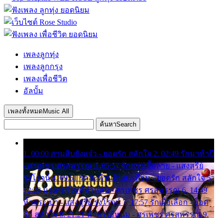
เพลงลูกทุ่ง
เพลงลูกกรุง
เพลงเพื่อชีวิต
อัลบั้ม
เพลงทั้งหมด
Music All
ค้นหา
Search
1. 00:00 สามสิบยังแจ๋ว - ยอดรัก สลักใจ 2. 02:49 รักมาห้าปี
- ศรเพชร ศรสุพรรณ 3. 05:57 รักสาวเสื้อลาย - แสงสุรีย์
รุ่งโรจน์ 4. 09:51 รักสะท้านดินสะเทือน - ยอดรัก สลักใจ 5.
12:23 มอเตอร์ไซค์ทำหล่น - ศรเพชร ศรสุพรรณ 6. 14:49
หิ้วกระเป๋า - แสงสุรีย์ รุ่งโรจน์ 7. 17:57 รักเผื่อเลือก - ยอด
รัก สลักใจ 8. 21:21 น้ำตาไอ้หนุ่ม - ศรเพชร ศรสุพรรณ 9.