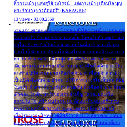
หิ้วกระเป๋า | แสงสุรีย์ รุ่งโรจน์ - แย่งกระเป๋า | เตือนใจ บุญ
พระรักษา (ซาวด์ดนตรี) (KARAOKE)
13 views • 03.08.2569
งานแต่ง เขาแซง แย่งเอาไปก่อน หัวใจอาวรณ์ มาซ่อน อยู่
ในห้องครัว ข้างนอกเจ้าสาว ส่งยิ้ม ให้คนไปทั่ว แต่เรา เฝ้า
อยู่ในครัว ทำตัวเป็นเด็ก ล้างจาน ในเมื่อ เจ้าสาว คือคน
บ้านใกล้ พึ่งพาอาศัย จำใจ ต้องไปช่วยงาน พอถึงเวลา เขา
พา กันเข้าพาขวัญ เพื่อนฝูง เฮฮาดังลั่น แต่เราล้างจาน
เดียวดาย เป็นคนพ่าย บ่มีความหมาย เคียงใจเจ้าบ่าว เป็น
คนพ่าย บ่มีความหมาย เคียงใจเจ้าบ่าว เพื่อนเจ้าสาว ยัง
เป็นบ่ได้ คือคนพ่าย ฮักคน ไม่มีใครสน เขาไม่เห็นคน ที่อยู่
ในครัว เจ้าสาว ก็มัวแต่งตัว สวยเด่น นั่งเคียงเจ้าบ่าว ที่เขา
เฝ้าคอย ใจเต้น หัวใจของเรา ลำเค็ญ ใครจะมองเห็น
ความใน ใจ เศร้า มันร้าวระบม ต้องมาขื่นขม เศร้าตรม
ท่ามความสุขี ช่วยงานเขาแต่ง แต่เรา แล้งมาหลายปี
เมื่อไรหนอจะ โชคดี ได้มีพิธีวิวาห์ หัวใจหล้า คอยไปคอย
มา คือหน้าที่เก่า หัวใจหล้า คอยไปคอยมา คือหน้าที่เก่า