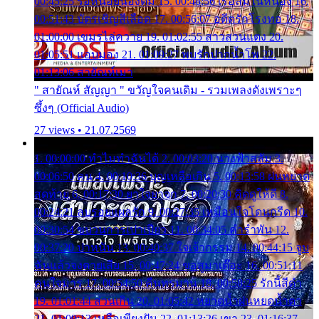
00:45:25 รอหน่อยน้องติ๋ม 15. 00:48:56 เรือล่มในหนอง 16.
00:51:43 บัตรเชิญสีเลือด 17. 00:56:07 อดีตรักโรงทอ 18.
01:00:00 เขมรไล่ควาย 19. 01:02:55 สาวสวนแตง 20.
01:05:51 แอบมอง 21. 01:09:27 พบรักปากน้ำโพ 22.
01:13:06 สายัณห์เมา
" สายัณห์ สัญญา " ขวัญใจคนเดิม - รวมเพลงดังเพราะๆ
ซึ้งๆ (Official Audio)
27 views • 21.07.2569
1. 00:00:00 ทำไมทำฉันได้ 2. 00:03:20 นางฟ้าสลัม 3.
00:06:50 คน 4. 00:10:36 บุญเหลือเกิน 5. 00:13:58 ฝนหยาด
สุดท้าย 6. 00:17:30 ยาใจยาจก 7. 00:20:30 คิดดูให้ดี 8.
00:24:21 ลบรอยแผลรัก 9. 00:27:35 เหมือนใจโดนกรีด 10.
00:30:54 ขบวนการเปาเปียว 11. 00:34:05 คำรำพัน 12.
00:37:20 ปาหนัน 13. 00:40:37 ใจเจ้ากรรม 14. 00:44:15 จูบ
ฉันแล้วจงตายเสีย 15. 00:47:24 ขอสูมาเต๊อะ 16. 00:51:11
คนใจมาร 17. 00:54:50 คืนทรมาน 18. 00:58:25 รักนี้สีดำ
19. 01:01:44 ส่วนเกิน 20. 01:05:42 หยาดน้ำฝนหยดน้ำตา
21. 01:09:13 เหลือเพียงฝัน 22. 01:13:26 เขา 23. 01:16:37