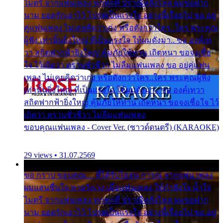
ไมตรี จากแฟนเพลง ทุกทุกที่ ปราณีหลั่งไหล ผมขอฝาก
นาม ยอดรักเอาไว้ โปรดเป็นแรงใจ อย่างนี้เรื่อยไป ขอ อยู่
คู่แฟนเพลง ไม่เคยคิดว่าเก่ง หรือดังกว่าใคร..ใคร พระคุณ
ผู้ฟัง เท่านั้นยิ่งใหญ่ ที่เป็นแรงใจ ให้ผมดังมา.. ขอ องค์เท
วา สถิตฟากฟ้ายิ่งใหญ่ คุ้มภัยให้ท่าน เถิดหนา ขอจงเชื่อ
ใจ ไว้เถิดว่า ตราบชั่วชีวา ไม่ลืมแฟนเพลง ขอ อยู่คู่แฟน
เพลง ไม่เคยคิดว่าเก่ง หรือดังกว่าใคร..ใคร พระคุณผู้ฟัง
เท่านั้นยิ่งใหญ่ ที่เป็นแรงใจ ให้ผมดังมา.. ขอ องค์เทวา
สถิตฟากฟ้ายิ่งใหญ่ คุ้มภัยให้ท่าน เถิดหนา ขอจงเชื่อใจ ไว้
เถิดว่า ตราบชั่วชีวา ไม่ลืมแฟนเพลง
ขอบคุณแฟนเพลง - Cover Ver. (ซาวด์ดนตรี) (KARAOKE)
29 views • 31.07.2569
ขอ กราบ ขอบคุณ.... ที่ได้รับไออุ่น การุณ จากแฟน เพลง
ผมแสนชื่นใจ หายวังเวง เมื่อแฟนเพลง ให้กำลังใจ น้ำใจ
ไมตรี จากแฟนเพลง ทุกทุกที่ ปราณีหลั่งไหล ผมขอฝาก
นาม ยอดรักเอาไว้ โปรดเป็นแรงใจ อย่างนี้เรื่อยไป ขอ อยู่