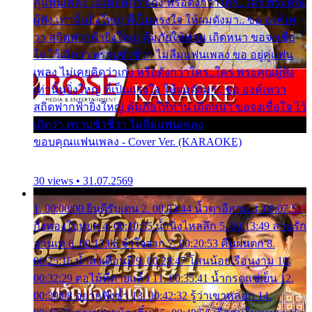
คู่แฟนเพลง ไม่เคยคิดว่าเก่ง หรือดังกว่าใคร..ใคร พระคุณ
ผู้ฟัง เท่านั้นยิ่งใหญ่ ที่เป็นแรงใจ ให้ผมดังมา.. ขอ องค์เท
วา สถิตฟากฟ้ายิ่งใหญ่ คุ้มภัยให้ท่าน เถิดหนา ขอจงเชื่อ
ใจ ไว้เถิดว่า ตราบชั่วชีวา ไม่ลืมแฟนเพลง ขอ อยู่คู่แฟน
เพลง ไม่เคยคิดว่าเก่ง หรือดังกว่าใคร..ใคร พระคุณผู้ฟัง
เท่านั้นยิ่งใหญ่ ที่เป็นแรงใจ ให้ผมดังมา.. ขอ องค์เทวา
สถิตฟากฟ้ายิ่งใหญ่ คุ้มภัยให้ท่าน เถิดหนา ขอจงเชื่อใจ ไว้
เถิดว่า ตราบชั่วชีวา ไม่ลืมแฟนเพลง
ขอบคุณแฟนเพลง - Cover Ver. (KARAOKE)
30 views • 31.07.2569
1. 00:00:00 ยินดีรับเดน 2. 00:03:44 น้ำตาอีสาน 3. 00:07:51
กิ่งทองใบหยก 4. 00:10:35 น้ำนิ่งไหลลึก 5. 00:13:49 ลานรัก
ลานเท 6. 00:17:06 จำใจจาก 7. 00:20:53 คืนฝนตก 8.
00:25:16 น้ำลงเดือนยี่ 9. 00:28:47 โสนน้อยเรือนงาม 10.
00:32:29 ตอไม้ที่ตายแล้ว 11. 00:35:41 น้ำกรดแช่เย็น 12.
00:39:08 อยากฟังซ้ำ 13. 00:42:32 รู้ว่าเขาหลอก 14.