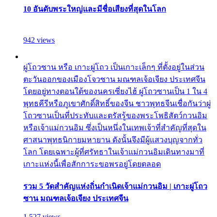
10 อันดับพระใหญ่และมีชื่อเสียงที่สุดในโลก
942 views
ผู่โถวซาน หรือ เกาะผู่โถว เป็นเกาะเล็กๆ ที่ตั้งอยู่ในส่วน
ตะวันออกของเมืองโจวซาน มณฑลเจ้อเจียง ประเทศจีน
โดยอยู่ทางตอนใต้ของนครเซี่ยงไฮ้ ผู่โถวซานเป็น 1 ใน 4
พุทธคีรีหรือภูเขาศักดิ์สิทธิ์ของจีน ชาวพุทธจีนเชื่อกันว่าผู่
โถวซานเป็นที่ประทับและตรัสรู้ของพระโพธิสัตว์กวนอิม
หรือเจ้าแม่กวนอิม ซึ่งเป็นหนึ่งในเทพเจ้าที่สำคัญที่สุดใน
ศาสนาพุทธนิกายมหายาน ดังนั้นจึงมีผู้แสวงบุญจากทั่ว
โลก โดยเฉพาะผู้ที่ศรัทธาในเจ้าแม่กวนอิมเดินทางมาที่
เกาะแห่งนี้เพื่อสักการะขอพรอยู่โดยตลอด
รวม 5 วัดสำคัญแห่งถิ่นกำเนิดเจ้าแม่กวนอิม | เกาะผู่โถว
ซาน มณฑลเจ้อเจียง ประเทศจีน
1,527 views