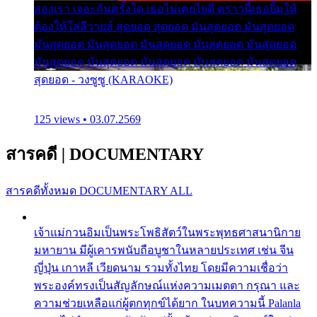
สองเรา เจอะกันครั้งใด เธอไม่เคยไยดี คราวนี้เธอยิ้มให้
ต้องให้ใส่ลีวายส์ สุดยอด สุดยอด มันสุดยอด มันสุดยอด
มันสุดยอด มันสุดยอด มันสุดยอด มันสุดยอด มันสุดยอด
มันสุดยอด มันสุดยอด มันสุดยอด มันสุดยอด มันสุดยอด
สุดยอด - วงซูซู (KARAOKE)
125 views • 03.07.2569
สารคดี
|
DOCUMENTARY
สารคดีทั้งหมด
DOCUMENTARY ALL
เจ้าแม่กวนอิมเป็นพระโพธิสัตว์ในพระพุทธศาสนานิกาย
มหายาน มีผู้เคารพนับถือบูชาในหลายประเทศ เช่น จีน
ญี่ปุ่น เกาหลี เวียดนาม รวมทั้งไทย โดยมีความเชื่อว่า
พระองค์ทรงเป็นสัญลักษณ์แห่งความเมตตา กรุณา และ
ความช่วยเหลือแก่ผู้ตกทุกข์ได้ยาก ในบทความนี้ Palanla