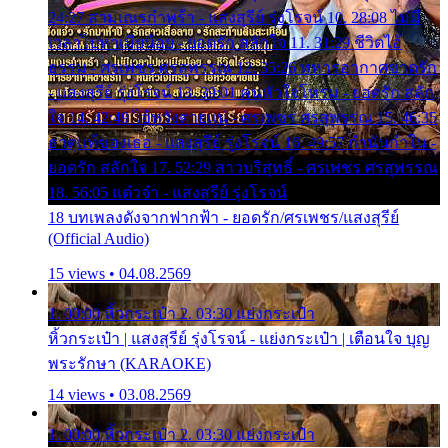
24:27 สามเณรกำพร้า - แสงสุรีย์ รุ่งโรจน์ 10. 28:08 ไม่มี
เวลาไปหาเมียน้อย - ยอดรัก สลักใจ 11. 31:29 ชีวิตไอ้
ธรรม - ศรเพชร ศรสุพรรณ 12. 35:26 ทหารอากาศขาดรัก
- แสงสุรีย์ รุ่งโรจน์ 13. 39:01 คนหัวใจโทรม - ยอดรัก สลัก
ใจ 14. 42:49 ไอ้หวังตายแน่ - ศรเพชร ศรสุพรรณ 15. 46:35
ธาตุแท้ของเธอ - แสงสุรีย์ รุ่งโรจน์ 16. 49:57 กำนันกำใน -
ยอดรัก สลักใจ 17. 52:29 สาวบริสุทธิ์ - ศรเพชร ศรสุพรรณ
18. 56:05 แต๋วจ๋า - แสงสุรีย์ รุ่งโรจน์
18 บทเพลงดังจากฟากฟ้า - ยอดรัก/ศรเพชร/แสงสุรีย์
(Official Audio)
15 views • 04.08.2569
1. 00:00 หิ้วกระเป๋า 2. 03:30 แย่งกระเป๋า
หิ้วกระเป๋า | แสงสุรีย์ รุ่งโรจน์ - แย่งกระเป๋า | เตือนใจ บุญ
พระรักษา (KARAOKE)
14 views • 03.08.2569
1. 00:00 หิ้วกระเป๋า 2. 03:30 แย่งกระเป๋า