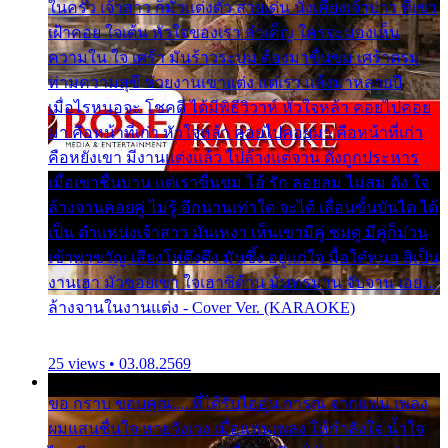
ในครัว เจ้าสาว ก็มัวแต่งตัว สวยเด่น นั่งเคียงเจ้าบ่าว ที่เขา
เฝ้าคอย ใจเต้น หัวใจของเรา ลำเค็ญ ใครจะมองเห็น
ความใน ใจ เศร้า มันร้าวระบม ต้องมาขื่นขม เศร้าตรม
ท่ามความสุขี ช่วยงานเขาแต่ง แต่เรา แล้งมาหลายปี
เมื่อไรหนอจะ โชคดี ได้มีพิธีวิวาห์ หัวใจหล้า คอยไปคอย
มา คือหน้าที่เก่า หัวใจหล้า คอยไปคอยมา คือหน้าที่เก่า
คือหยังเขา มีงานแต่งแล้ว ไปล้างแต่จาน ดั่งถูกประหาร
เมื่อเขาชื่นบาน แต่เราขื่นขม โอ้ รัก ลอยลม ไม่สม ดัง ใจ
ล้างจานคอยคู่ ไม่รู้ อีกนานเท่าใด จะได้ เลื่อนขั้นบันได ได้
เป็น ตำแหน่งเจ้าสาว มันเหงา เห็นเขามีคู่ ซมดู มีคู่ก็ม่วน
เข้าพาขวัญ เสียงโห่ตึงตึง มันซึ้ง อยู่แก่ใจ มื้อใด๋หนอ สิเป็น
งานเฮา มัวซอยเขา ใจเฮาซิด้าน มันทรมาน จับจาน เอย…
ล้างจานในงานแต่ง - Cover Ver. (KARAOKE)
25 views • 03.08.2569
ขอ กราบ ขอบคุณ.... ที่ได้รับไออุ่น การุณ จากแฟน เพลง
ผมแสนชื่นใจ หายวังเวง เมื่อแฟนเพลง ให้กำลังใจ น้ำใจ