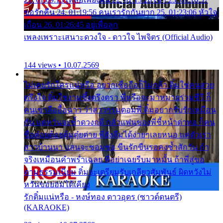
ขอรักคืน 24. 01:19:56 คนเรารักกันยาก 25. 01:23:06 หัวใจ
เถื่อน 26. 01:26:45 อยู่เพื่อลูก
เพลงเพราะเสนาะดวงใจ - ดาวใจ ไพจิตร (Official Audio)
144 views • 10.07.2569
ไม่เคยรักใครแน่หรือ อยากเชื่อถือก็ไม่กล้า ติ๋มใช่คนสวย
ตรึงใจ ติ๋มใช่งามซึ้งตรึงตรา พี่หรือจะมาหมายร่วมชีวี ก็
คนเขาลืออื้อฉาว ว่าสาวๆรุมตอมพี่ ติ๋มอยากรับรักเหมือน
กัน แต่หวั่นจะช้ำดวงฤดี กลัวแฟนของพี่ชี้หน้าด่าทอ ก็คน
ชื่อต๋อยต้อยตุ้มตุ๋ยต่าย พี่ยังลืมได้ง่ายๆเลยหนอ แค่ตัวเรา
สาวบ้านนา แสนจะซอมซ่อ ขืนรักขืนรอคงช้ำสักวัน ถ้า
จริงเหมือนคำพร่ำเฉลย พี่อย่าเฉยรีบมาหมั้น ถ้าพี่สู่ขอ
ตามธรรมเนียม ติ๋มจะเตรียมรับเกลียวสัมพันธ์ ผิดหวังไม่
หวั่นขอยอมได้เคียง
รักติ๋มแน่หรือ - หงษ์ทอง ดาวอุดร (ซาวด์ดนตรี)
(KARAOKE)