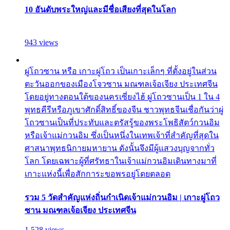
10 อันดับพระใหญ่และมีชื่อเสียงที่สุดในโลก
943 views
ผู่โถวซาน หรือ เกาะผู่โถว เป็นเกาะเล็กๆ ที่ตั้งอยู่ในส่วน
ตะวันออกของเมืองโจวซาน มณฑลเจ้อเจียง ประเทศจีน
โดยอยู่ทางตอนใต้ของนครเซี่ยงไฮ้ ผู่โถวซานเป็น 1 ใน 4
พุทธคีรีหรือภูเขาศักดิ์สิทธิ์ของจีน ชาวพุทธจีนเชื่อกันว่าผู่
โถวซานเป็นที่ประทับและตรัสรู้ของพระโพธิสัตว์กวนอิม
หรือเจ้าแม่กวนอิม ซึ่งเป็นหนึ่งในเทพเจ้าที่สำคัญที่สุดใน
ศาสนาพุทธนิกายมหายาน ดังนั้นจึงมีผู้แสวงบุญจากทั่ว
โลก โดยเฉพาะผู้ที่ศรัทธาในเจ้าแม่กวนอิมเดินทางมาที่
เกาะแห่งนี้เพื่อสักการะขอพรอยู่โดยตลอด
รวม 5 วัดสำคัญแห่งถิ่นกำเนิดเจ้าแม่กวนอิม | เกาะผู่โถว
ซาน มณฑลเจ้อเจียง ประเทศจีน
1,528 views