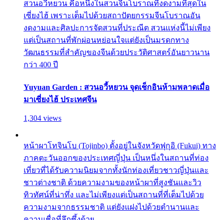
สวนอวี้หยวน คือหนึ่งในสวนจีนโบราณที่งดงามที่สุดใน
เซี่ยงไฮ้ เพราะเต็มไปด้วยสถาปัตยกรรมจีนโบราณอัน
งดงามและศิลปะการจัดสวนที่ประณีต สวนแห่งนี้ไม่เพียง
แต่เป็นสถานที่พักผ่อนหย่อนใจแต่ยังเป็นมรดกทาง
วัฒนธรรมที่สำคัญของจีนด้วยประวัติศาสตร์อันยาวนาน
กว่า 400 ปี
Yuyuan Garden : สวนอวี้หยวน จุดเช็กอินห้ามพลาดเมื่อ
มาเซี่ยงไฮ้ ประเทศจีน
1,304 views
หน้าผาโทจินโบ (Tojinbo) ตั้งอยู่ในจังหวัดฟุกุอิ (Fukui) ทาง
ภาคตะวันออกของประเทศญี่ปุ่น เป็นหนึ่งในสถานที่ท่อง
เที่ยวที่ได้รับความนิยมจากทั้งนักท่องเที่ยวชาวญี่ปุ่นและ
ชาวต่างชาติ ด้วยความงามของหน้าผาที่สูงชันและวิว
ทิวทัศน์ที่น่าทึ่ง และไม่เพียงแต่เป็นสถานที่ที่เต็มไปด้วย
ความงามจากธรรมชาติ แต่ยังแฝงไปด้วยตำนานและ
ความเชื่อที่ลึกซึ้งด้วย