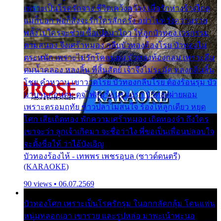
เพราะเป็นโรครักจาง ชีวิตเคว้งคว้าง เมื่อรักห่างร้างไกล
แม่ก็บอก พ่อก็สั่งจะรักใครสักครั้ง อย่าไปหวังความรวย
พลั้งไปใครจะช่วย ซื้อเปลมาไกว ให้ลูกบัวทอง เวรกรรม
ตามสนอง จึงเศร้าหมอง กลีบบัวทองต้องโรย บัวทองไม่
ตระหนัก เพราะไม่รักโคลนตม บัวทองท้องกลม เพราะลืม
ตมน้ำคลอง หลงลิ้น ที่สิ้นสัตย์ เจ้าจึงไม่ระมัด หลงกลิ่นลิ้น
โชย คำหวาน เขาวาดโรย บัวทองกลีบโรย ต้องร้อนรุม บัว
มาบานก่อนตูม ดุจไฟสุมร้อนรุมอุรา บัวทองผ่ายผอม
เพราะตรอมฤทัย ข้าวปลาไม่สนใจ ร้องไห้ลูกเดียว หยุด
โศก เสียเถิดทอง พักความเศร้าหมอง เถิดทองจ๋า ถึงใคร
เขาจะว่า ลูกเจ้าเกิดมา จะชื่อว่าไง พี่ขอเป็นเพื่อนปลอบใจ
จะตั้งชื่อให้ ว่าไอ้บังเอิญ
บัวทองร้องไห้ - เทพพร เพชรอุบล (ซาวด์ดนตรี)
(KARAOKE)
90 views • 06.07.2569
บัวทองโศก เพราะเป็นโรครักรุม ในอกกลัดกลุ้ม โดนแฟน
หนุ่มหลอกเอา เขารวย และรูปหล่อ มาพะเน้าพะนอ