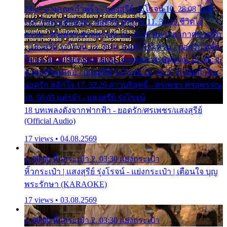
24:27 สามเณรกำพร้า - แสงสุรีย์ รุ่งโรจน์ 10. 28:08 ไม่มี
เวลาไปหาเมียน้อย - ยอดรัก สลักใจ 11. 31:29 ชีวิตไอ้
ธรรม - ศรเพชร ศรสุพรรณ 12. 35:26 ทหารอากาศขาดรัก
- แสงสุรีย์ รุ่งโรจน์ 13. 39:01 คนหัวใจโทรม - ยอดรัก สลัก
ใจ 14. 42:49 ไอ้หวังตายแน่ - ศรเพชร ศรสุพรรณ 15. 46:35
ธาตุแท้ของเธอ - แสงสุรีย์ รุ่งโรจน์ 16. 49:57 กำนันกำใน -
ยอดรัก สลักใจ 17. 52:29 สาวบริสุทธิ์ - ศรเพชร ศรสุพรรณ
18. 56:05 แต๋วจ๋า - แสงสุรีย์ รุ่งโรจน์
18 บทเพลงดังจากฟากฟ้า - ยอดรัก/ศรเพชร/แสงสุรีย์
(Official Audio)
17 views • 04.08.2569
1. 00:00 หิ้วกระเป๋า 2. 03:30 แย่งกระเป๋า
หิ้วกระเป๋า | แสงสุรีย์ รุ่งโรจน์ - แย่งกระเป๋า | เตือนใจ บุญ
พระรักษา (KARAOKE)
17 views • 03.08.2569
1. 00:00 หิ้วกระเป๋า 2. 03:30 แย่งกระเป๋า