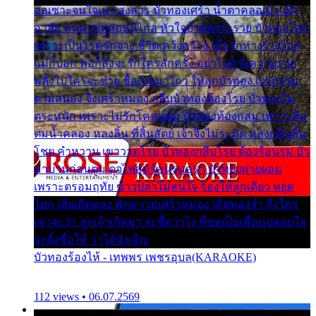
ออเซาะจนใจเบา สงสาร บัวทองเศร้า น้ำตาคลอเบ้า เฝ้า
อาลัย หนุ่มรูปหล่อหนีไกล หัวใจบัวทองระรวย บัวทองโศก
เพราะเป็นโรครักจาง ชีวิตเคว้งคว้าง เมื่อรักห่างร้างไกล
แม่ก็บอก พ่อก็สั่งจะรักใครสักครั้ง อย่าไปหวังความรวย
พลั้งไปใครจะช่วย ซื้อเปลมาไกว ให้ลูกบัวทอง เวรกรรม
ตามสนอง จึงเศร้าหมอง กลีบบัวทองต้องโรย บัวทองไม่
ตระหนัก เพราะไม่รักโคลนตม บัวทองท้องกลม เพราะลืม
ตมน้ำคลอง หลงลิ้น ที่สิ้นสัตย์ เจ้าจึงไม่ระมัด หลงกลิ่นลิ้น
โชย คำหวาน เขาวาดโรย บัวทองกลีบโรย ต้องร้อนรุม บัว
มาบานก่อนตูม ดุจไฟสุมร้อนรุมอุรา บัวทองผ่ายผอม
เพราะตรอมฤทัย ข้าวปลาไม่สนใจ ร้องไห้ลูกเดียว หยุด
โศก เสียเถิดทอง พักความเศร้าหมอง เถิดทองจ๋า ถึงใคร
เขาจะว่า ลูกเจ้าเกิดมา จะชื่อว่าไง พี่ขอเป็นเพื่อนปลอบใจ
จะตั้งชื่อให้ ว่าไอ้บังเอิญ
บัวทองร้องไห้ - เทพพร เพชรอุบล(KARAOKE)
112 views • 06.07.2569