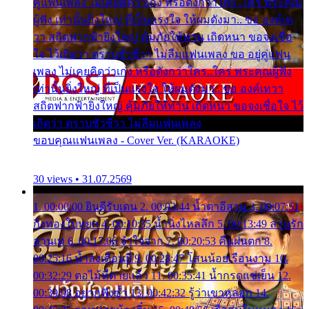
คู่แฟนเพลง ไม่เคยคิดว่าเก่ง หรือดังกว่าใคร..ใคร พระคุณ
ผู้ฟัง เท่านั้นยิ่งใหญ่ ที่เป็นแรงใจ ให้ผมดังมา.. ขอ องค์เท
วา สถิตฟากฟ้ายิ่งใหญ่ คุ้มภัยให้ท่าน เถิดหนา ขอจงเชื่อ
ใจ ไว้เถิดว่า ตราบชั่วชีวา ไม่ลืมแฟนเพลง ขอ อยู่คู่แฟน
เพลง ไม่เคยคิดว่าเก่ง หรือดังกว่าใคร..ใคร พระคุณผู้ฟัง
เท่านั้นยิ่งใหญ่ ที่เป็นแรงใจ ให้ผมดังมา.. ขอ องค์เทวา
สถิตฟากฟ้ายิ่งใหญ่ คุ้มภัยให้ท่าน เถิดหนา ขอจงเชื่อใจ ไว้
เถิดว่า ตราบชั่วชีวา ไม่ลืมแฟนเพลง
ขอบคุณแฟนเพลง - Cover Ver. (KARAOKE)
30 views • 31.07.2569
1. 00:00:00 ยินดีรับเดน 2. 00:03:44 น้ำตาอีสาน 3. 00:07:51
กิ่งทองใบหยก 4. 00:10:35 น้ำนิ่งไหลลึก 5. 00:13:49 ลานรัก
ลานเท 6. 00:17:06 จำใจจาก 7. 00:20:53 คืนฝนตก 8.
00:25:16 น้ำลงเดือนยี่ 9. 00:28:47 โสนน้อยเรือนงาม 10.
00:32:29 ตอไม้ที่ตายแล้ว 11. 00:35:41 น้ำกรดแช่เย็น 12.
00:39:08 อยากฟังซ้ำ 13. 00:42:32 รู้ว่าเขาหลอก 14.