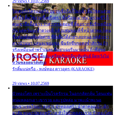
29 views • 10.07.2569
ไม่เคยรักใครแน่หรือ อยากเชื่อถือก็ไม่กล้า ติ๋มใช่คนสวย
ตรึงใจ ติ๋มใช่งามซึ้งตรึงตรา พี่หรือจะมาหมายร่วมชีวี ก็
คนเขาลืออื้อฉาว ว่าสาวๆรุมตอมพี่ ติ๋มอยากรับรักเหมือน
กัน แต่หวั่นจะช้ำดวงฤดี กลัวแฟนของพี่ชี้หน้าด่าทอ ก็คน
ชื่อต๋อยต้อยตุ้มตุ๋ยต่าย พี่ยังลืมได้ง่ายๆเลยหนอ แค่ตัวเรา
สาวบ้านนา แสนจะซอมซ่อ ขืนรักขืนรอคงช้ำสักวัน ถ้า
จริงเหมือนคำพร่ำเฉลย พี่อย่าเฉยรีบมาหมั้น ถ้าพี่สู่ขอ
ตามธรรมเนียม ติ๋มจะเตรียมรับเกลียวสัมพันธ์ ผิดหวังไม่
หวั่นขอยอมได้เคียง
รักติ๋มแน่หรือ - หงษ์ทอง ดาวอุดร (KARAOKE)
29 views • 10.07.2569
บัวทองโศก เพราะเป็นโรครักรุม ในอกกลัดกลุ้ม โดนแฟน
หนุ่มหลอกเอา เขารวย และรูปหล่อ มาพะเน้าพะนอ
ออเซาะจนใจเบา สงสาร บัวทองเศร้า น้ำตาคลอเบ้า เฝ้า
อาลัย หนุ่มรูปหล่อหนีไกล หัวใจบัวทองระรวย บัวทองโศก