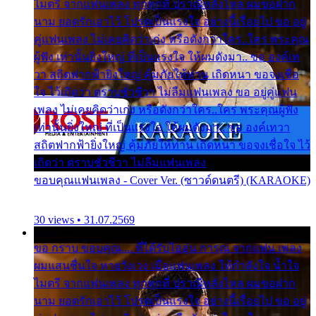
ไมตรี จากแฟนเพลง ทุกทุกที่ ปราณีหลั่งไหล ผมขอฝาก
นาม ยอดรักเอาไว้ โปรดเป็นแรงใจ อย่างนี้เรื่อยไป ขอ อยู่
คู่แฟนเพลง ไม่เคยคิดว่าเก่ง หรือดังกว่าใคร..ใคร พระคุณ
ผู้ฟัง เท่านั้นยิ่งใหญ่ ที่เป็นแรงใจ ให้ผมดังมา.. ขอ องค์เท
วา สถิตฟากฟ้ายิ่งใหญ่ คุ้มภัยให้ท่าน เถิดหนา ขอจงเชื่อ
ใจ ไว้เถิดว่า ตราบชั่วชีวา ไม่ลืมแฟนเพลง ขอ อยู่คู่แฟน
เพลง ไม่เคยคิดว่าเก่ง หรือดังกว่าใคร..ใคร พระคุณผู้ฟัง
เท่านั้นยิ่งใหญ่ ที่เป็นแรงใจ ให้ผมดังมา.. ขอ องค์เทวา
สถิตฟากฟ้ายิ่งใหญ่ คุ้มภัยให้ท่าน เถิดหนา ขอจงเชื่อใจ ไว้
เถิดว่า ตราบชั่วชีวา ไม่ลืมแฟนเพลง
ขอบคุณแฟนเพลง - Cover Ver. (ซาวด์ดนตรี) (KARAOKE)
30 views • 31.07.2569
ขอ กราบ ขอบคุณ.... ที่ได้รับไออุ่น การุณ จากแฟน เพลง
ผมแสนชื่นใจ หายวังเวง เมื่อแฟนเพลง ให้กำลังใจ น้ำใจ
ไมตรี จากแฟนเพลง ทุกทุกที่ ปราณีหลั่งไหล ผมขอฝาก
นาม ยอดรักเอาไว้ โปรดเป็นแรงใจ อย่างนี้เรื่อยไป ขอ อยู่