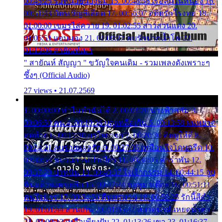
00:45:25 รอหน่อยน้องติ๋ม 15. 00:48:56 เรือล่มในหนอง 16.
00:51:43 บัตรเชิญสีเลือด 17. 00:56:07 อดีตรักโรงทอ 18.
01:00:00 เขมรไล่ควาย 19. 01:02:55 สาวสวนแตง 20.
01:05:51 แอบมอง 21. 01:09:27 พบรักปากน้ำโพ 22.
01:13:06 สายัณห์เมา
" สายัณห์ สัญญา " ขวัญใจคนเดิม - รวมเพลงดังเพราะๆ
ซึ้งๆ (Official Audio)
27 views • 21.07.2569
1. 00:00:00 ทำไมทำฉันได้ 2. 00:03:20 นางฟ้าสลัม 3.
00:06:50 คน 4. 00:10:36 บุญเหลือเกิน 5. 00:13:58 ฝนหยาด
สุดท้าย 6. 00:17:30 ยาใจยาจก 7. 00:20:30 คิดดูให้ดี 8.
00:24:21 ลบรอยแผลรัก 9. 00:27:35 เหมือนใจโดนกรีด 10.
00:30:54 ขบวนการเปาเปียว 11. 00:34:05 คำรำพัน 12.
00:37:20 ปาหนัน 13. 00:40:37 ใจเจ้ากรรม 14. 00:44:15 จูบ
ฉันแล้วจงตายเสีย 15. 00:47:24 ขอสูมาเต๊อะ 16. 00:51:11
คนใจมาร 17. 00:54:50 คืนทรมาน 18. 00:58:25 รักนี้สีดำ
19. 01:01:44 ส่วนเกิน 20. 01:05:42 หยาดน้ำฝนหยดน้ำตา
21. 01:09:13 เหลือเพียงฝัน 22. 01:13:26 เขา 23. 01:16:37