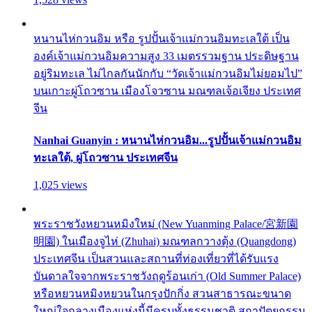
หนานไห่กวนอิม หรือ รูปปั้นเจ้าแม่กวนอิมทะเลใต้ เป็น
องค์เจ้าแม่กวนอิมความสูง 33 เมตรรวมฐาน ประดิษฐาน
อยู่ริมทะเล ไม่ไกลกันนักกับ “วัดเจ้าแม่กวนอิมไม่ยอมไป”
บนเกาะผู่โถวซาน เมืองโจวซาน มณฑลเจ้อเจียง ประเทศ
จีน
Nanhai Guanyin : หนานไห่กวนอิม...รูปปั้นเจ้าแม่กวนอิม
ทะเลใต้, ผู่โถวซาน ประเทศจีน
1,025 views
พระราชวังหยวนหมิงใหม่ (New Yuanming Palace/宮新園
明園) ในเมืองจูไห่ (Zhuhai) มณฑลกวางตุ้ง (Quangdong)
ประเทศจีน เป็นสวนและสถานที่ท่องเที่ยวที่ได้รับแรง
บันดาลใจจากพระราชวังฤดูร้อนเก่า (Old Summer Palace)
หรือหยวนหมิงหยวนในกรุงปักกิ่ง สวนสาธารณะขนาด
ใหญ่ใจกลางเมืองแห่งนี้มีครบทั้งธรรมชาติ สถาปัตยกรรม