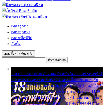
เพลงลูกทุ่ง
เพลงลูกกรุง
เพลงเพื่อชีวิต
อัลบั้ม
เพลงทั้งหมด
Music All
ค้นหา
Search
1. 00:00 สามสิบยังแจ๋ว - ยอดรัก สลักใจ 2. 02:49 รักมาห้าปี
- ศรเพชร ศรสุพรรณ 3. 05:57 รักสาวเสื้อลาย - แสงสุรีย์
รุ่งโรจน์ 4. 09:51 รักสะท้านดินสะเทือน - ยอดรัก สลักใจ 5.
12:23 มอเตอร์ไซค์ทำหล่น - ศรเพชร ศรสุพรรณ 6. 14:49
หิ้วกระเป๋า - แสงสุรีย์ รุ่งโรจน์ 7. 17:57 รักเผื่อเลือก - ยอด
รัก สลักใจ 8. 21:21 น้ำตาไอ้หนุ่ม - ศรเพชร ศรสุพรรณ 9.