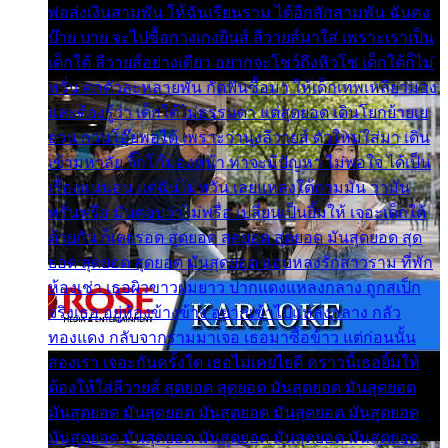
พ่อส่งเงินสามพัน ให้ฉันเรียนราม ได้อีกสักสามพัน ฉันคง
บ๊าย บาย จะไปซื้อกางเกงยีนส์ ลีวายส์มาใส่ เพราะเราเป็น
เด็กใต้ ลีวายส์อย่างเดียว อยากจะโชว์ถึงหิวโซ เด็กใต้ก็ไม่
หวั่น ตกตัวละหลายพัน กัดฟันซื้อมา ให้เด็กเทพเหลียวมอง
และต้องรู้ว่า เด็กใต้ไม่ธรรมดา แต่สุดยอด เดินโยกย้ายเย
ยวน กวนโอ๊ยพอได้ เพราะว่านุ่งลีวายส์ ตัวใหม่ใส่มา เดิน
เข้ามหาลัย จิ๊กโก๊มองหน้า ท่าจะมีปัญหา ไม่พอใจ ได้เป็น
เรื่องแน่นอน แต่ฉันไม่หวั่น เลยแหลงใต้ถามมัน ว่ามัน
พรั่นพรือ มันตอบว่าไม่พรื่อ เปลี่ยนเป็นยิ้มให้ เจอะเด็กใต้
ด้วยกัน ก็เลยรอด สุดยอด สุดยอด สุดยอด มันสุดยอด สุด
ยอด สุดยอด สุดยอด มันสุดยอด แอบหลงรักสาวราม ที่พัก
ห้องเช่า เธอผิวขาวผมยาว ปากแดงแหลงกลาง ถูกสเป็ก
จริงเธอ อยู่ห้องข้างข้าง อยากเข้าไปแหลงกลาง กลัว
ทองแดง กลับจากรามมาเจอ เธอมาซื้อข้าว แต่ก่อนนั้น
สองเรา เจอะกันครั้งใด เธอไม่เคยไยดี คราวนี้เธอยิ้มให้
ต้องให้ใส่ลีวายส์ สุดยอด สุดยอด มันสุดยอด มันสุดยอด
มันสุดยอด มันสุดยอด มันสุดยอด มันสุดยอด มันสุดยอด
มันสุดยอด มันสุดยอด มันสุดยอด มันสุดยอด มันสุดยอด