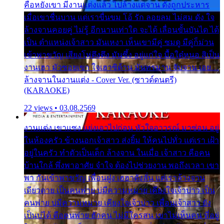
คือหยังเขา มีงานแต่งแล้ว ไปล้างแต่จาน ดั่งถูกประหาร
เมื่อเขาชื่นบาน แต่เราขื่นขม โอ้ รัก ลอยลม ไม่สม ดัง ใจ
ล้างจานคอยคู่ ไม่รู้ อีกนานเท่าใด จะได้ เลื่อนขั้นบันได ได้
เป็น ตำแหน่งเจ้าสาว มันเหงา เห็นเขามีคู่ ซมดู มีคู่ก็ม่วน
เข้าพาขวัญ เสียงโห่ตึงตึง มันซึ้ง อยู่แก่ใจ มื้อใด๋หนอ สิเป็น
งานเฮา มัวซอยเขา ใจเฮาซิด้าน มันทรมาน จับจาน เอย…
ล้างจานในงานแต่ง - Cover Ver. (ซาวด์ดนตรี)
(KARAOKE)
22 views • 03.08.2569
งานแต่ง เขาแซง แย่งเอาไปก่อน หัวใจอาวรณ์ มาซ่อน อยู่
ในห้องครัว ข้างนอกเจ้าสาว ส่งยิ้ม ให้คนไปทั่ว แต่เรา เฝ้า
อยู่ในครัว ทำตัวเป็นเด็ก ล้างจาน ในเมื่อ เจ้าสาว คือคน
บ้านใกล้ พึ่งพาอาศัย จำใจ ต้องไปช่วยงาน พอถึงเวลา เขา
พา กันเข้าพาขวัญ เพื่อนฝูง เฮฮาดังลั่น แต่เราล้างจาน
เดียวดาย เป็นคนพ่าย บ่มีความหมาย เคียงใจเจ้าบ่าว เป็น
คนพ่าย บ่มีความหมาย เคียงใจเจ้าบ่าว เพื่อนเจ้าสาว ยัง
เป็นบ่ได้ คือคนพ่าย ฮักคน ไม่มีใครสน เขาไม่เห็นคน ที่อยู่