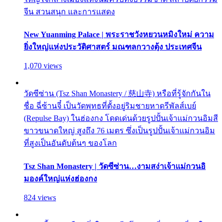
จีน สวนสนุก และการแสดง
New Yuanming Palace | พระราชวังหยวนหมิงใหม่ ความ
ยิ่งใหญ่แห่งประวัติศาสตร์ มณฑลกวางตุ้ง ประเทศจีน
1,070 views
วัดซีซ่าน (Tsz Shan Monastery / 慈山寺) หรือที่รู้จักกันใน
ชื่อ ฉี่ซ้านจี๋ เป็นวัดพุทธที่ตั้งอยู่ริมชายหาดรีพัลส์เบย์
(Repulse Bay) ในฮ่องกง โดดเด่นด้วยรูปปั้นเจ้าแม่กวนอิมสี
ขาวขนาดใหญ่ สูงถึง 76 เมตร ซึ่งเป็นรูปปั้นเจ้าแม่กวนอิม
ที่สูงเป็นอันดับต้นๆ ของโลก
Tsz Shan Monastery | วัดซีซ่าน…งามสง่าเจ้าแม่กวนอิ
มองค์ใหญ่แห่งฮ่องกง
824 views