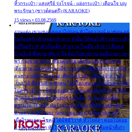
หิ้วกระเป๋า | แสงสุรีย์ รุ่งโรจน์ - แย่งกระเป๋า | เตือนใจ บุญ
พระรักษา (ซาวด์ดนตรี) (KARAOKE)
15 views • 03.08.2569
งานแต่ง เขาแซง แย่งเอาไปก่อน หัวใจอาวรณ์ มาซ่อน อยู่
ในห้องครัว ข้างนอกเจ้าสาว ส่งยิ้ม ให้คนไปทั่ว แต่เรา เฝ้า
อยู่ในครัว ทำตัวเป็นเด็ก ล้างจาน ในเมื่อ เจ้าสาว คือคน
บ้านใกล้ พึ่งพาอาศัย จำใจ ต้องไปช่วยงาน พอถึงเวลา เขา
พา กันเข้าพาขวัญ เพื่อนฝูง เฮฮาดังลั่น แต่เราล้างจาน
เดียวดาย เป็นคนพ่าย บ่มีความหมาย เคียงใจเจ้าบ่าว เป็น
คนพ่าย บ่มีความหมาย เคียงใจเจ้าบ่าว เพื่อนเจ้าสาว ยัง
เป็นบ่ได้ คือคนพ่าย ฮักคน ไม่มีใครสน เขาไม่เห็นคน ที่อยู่
ในครัว เจ้าสาว ก็มัวแต่งตัว สวยเด่น นั่งเคียงเจ้าบ่าว ที่เขา
เฝ้าคอย ใจเต้น หัวใจของเรา ลำเค็ญ ใครจะมองเห็น
ความใน ใจ เศร้า มันร้าวระบม ต้องมาขื่นขม เศร้าตรม
ท่ามความสุขี ช่วยงานเขาแต่ง แต่เรา แล้งมาหลายปี
เมื่อไรหนอจะ โชคดี ได้มีพิธีวิวาห์ หัวใจหล้า คอยไปคอย
มา คือหน้าที่เก่า หัวใจหล้า คอยไปคอยมา คือหน้าที่เก่า