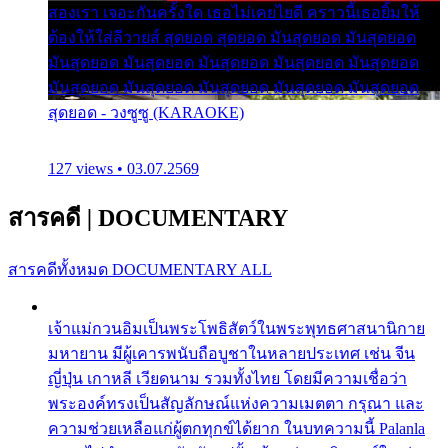
สองเรา เจอะกันครั้งใด เธอไม่เคยไยดี คราวนี้เธอยิ้มให้
ต้องให้ใส่ลีวายส์ สุดยอด สุดยอด มันสุดยอด มันสุดยอด
มันสุดยอด มันสุดยอด มันสุดยอด มันสุดยอด มันสุดยอด
มันสุดยอด มันสุดยอด มันสุดยอด มันสุดยอด มันสุดยอด
สุดยอด - วงซูซู (KARAOKE)
127 views • 03.07.2569
สารคดี
|
DOCUMENTARY
สารคดีทั้งหมด
DOCUMENTARY ALL
เจ้าแม่กวนอิมเป็นพระโพธิสัตว์ในพระพุทธศาสนานิกาย
มหายาน มีผู้เคารพนับถือบูชาในหลายประเทศ เช่น จีน
ญี่ปุ่น เกาหลี เวียดนาม รวมทั้งไทย โดยมีความเชื่อว่า
พระองค์ทรงเป็นสัญลักษณ์แห่งความเมตตา กรุณา และ
ความช่วยเหลือแก่ผู้ตกทุกข์ได้ยาก ในบทความนี้ Palanla