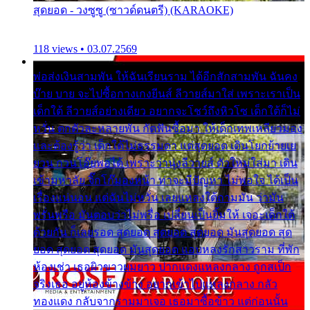
สุดยอด - วงซูซู (ซาวด์ดนตรี) (KARAOKE)
118 views • 03.07.2569
พ่อส่งเงินสามพัน ให้ฉันเรียนราม ได้อีกสักสามพัน ฉันคง
บ๊าย บาย จะไปซื้อกางเกงยีนส์ ลีวายส์มาใส่ เพราะเราเป็น
เด็กใต้ ลีวายส์อย่างเดียว อยากจะโชว์ถึงหิวโซ เด็กใต้ก็ไม่
หวั่น ตกตัวละหลายพัน กัดฟันซื้อมา ให้เด็กเทพเหลียวมอง
และต้องรู้ว่า เด็กใต้ไม่ธรรมดา แต่สุดยอด เดินโยกย้ายเย
ยวน กวนโอ๊ยพอได้ เพราะว่านุ่งลีวายส์ ตัวใหม่ใส่มา เดิน
เข้ามหาลัย จิ๊กโก๊มองหน้า ท่าจะมีปัญหา ไม่พอใจ ได้เป็น
เรื่องแน่นอน แต่ฉันไม่หวั่น เลยแหลงใต้ถามมัน ว่ามัน
พรั่นพรือ มันตอบว่าไม่พรื่อ เปลี่ยนเป็นยิ้มให้ เจอะเด็กใต้
ด้วยกัน ก็เลยรอด สุดยอด สุดยอด สุดยอด มันสุดยอด สุด
ยอด สุดยอด สุดยอด มันสุดยอด แอบหลงรักสาวราม ที่พัก
ห้องเช่า เธอผิวขาวผมยาว ปากแดงแหลงกลาง ถูกสเป็ก
จริงเธอ อยู่ห้องข้างข้าง อยากเข้าไปแหลงกลาง กลัว
ทองแดง กลับจากรามมาเจอ เธอมาซื้อข้าว แต่ก่อนนั้น