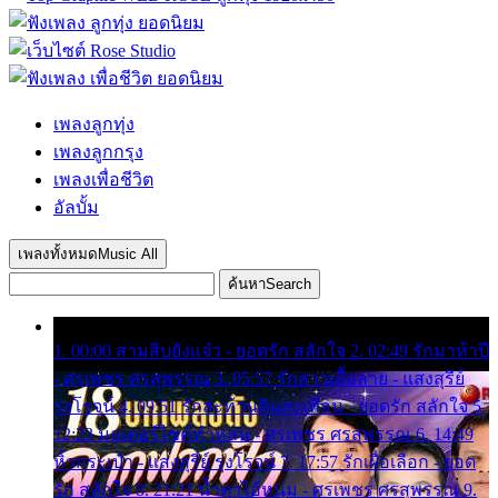
เพลงลูกทุ่ง
เพลงลูกกรุง
เพลงเพื่อชีวิต
อัลบั้ม
เพลงทั้งหมด
Music All
ค้นหา
Search
1. 00:00 สามสิบยังแจ๋ว - ยอดรัก สลักใจ 2. 02:49 รักมาห้าปี
- ศรเพชร ศรสุพรรณ 3. 05:57 รักสาวเสื้อลาย - แสงสุรีย์
รุ่งโรจน์ 4. 09:51 รักสะท้านดินสะเทือน - ยอดรัก สลักใจ 5.
12:23 มอเตอร์ไซค์ทำหล่น - ศรเพชร ศรสุพรรณ 6. 14:49
หิ้วกระเป๋า - แสงสุรีย์ รุ่งโรจน์ 7. 17:57 รักเผื่อเลือก - ยอด
รัก สลักใจ 8. 21:21 น้ำตาไอ้หนุ่ม - ศรเพชร ศรสุพรรณ 9.