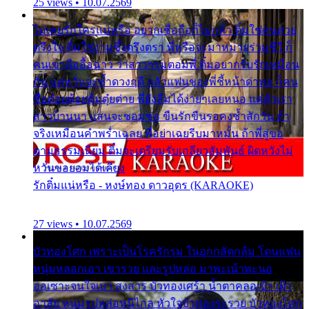
25 views • 10.07.2569
ไม่เคยรักใครแน่หรือ อยากเชื่อถือก็ไม่กล้า ติ๋มใช่คนสวย
ตรึงใจ ติ๋มใช่งามซึ้งตรึงตรา พี่หรือจะมาหมายร่วมชีวี ก็
คนเขาลืออื้อฉาว ว่าสาวๆรุมตอมพี่ ติ๋มอยากรับรักเหมือน
กัน แต่หวั่นจะช้ำดวงฤดี กลัวแฟนของพี่ชี้หน้าด่าทอ ก็คน
ชื่อต๋อยต้อยตุ้มตุ๋ยต่าย พี่ยังลืมได้ง่ายๆเลยหนอ แค่ตัวเรา
สาวบ้านนา แสนจะซอมซ่อ ขืนรักขืนรอคงช้ำสักวัน ถ้า
จริงเหมือนคำพร่ำเฉลย พี่อย่าเฉยรีบมาหมั้น ถ้าพี่สู่ขอ
ตามธรรมเนียม ติ๋มจะเตรียมรับเกลียวสัมพันธ์ ผิดหวังไม่
หวั่นขอยอมได้เคียง
รักติ๋มแน่หรือ - หงษ์ทอง ดาวอุดร (KARAOKE)
27 views • 10.07.2569
บัวทองโศก เพราะเป็นโรครักรุม ในอกกลัดกลุ้ม โดนแฟน
หนุ่มหลอกเอา เขารวย และรูปหล่อ มาพะเน้าพะนอ
ออเซาะจนใจเบา สงสาร บัวทองเศร้า น้ำตาคลอเบ้า เฝ้า
อาลัย หนุ่มรูปหล่อหนีไกล หัวใจบัวทองระรวย บัวทองโศก