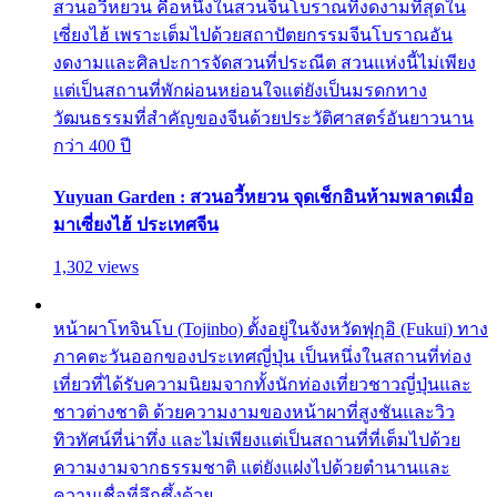
สวนอวี้หยวน คือหนึ่งในสวนจีนโบราณที่งดงามที่สุดใน
เซี่ยงไฮ้ เพราะเต็มไปด้วยสถาปัตยกรรมจีนโบราณอัน
งดงามและศิลปะการจัดสวนที่ประณีต สวนแห่งนี้ไม่เพียง
แต่เป็นสถานที่พักผ่อนหย่อนใจแต่ยังเป็นมรดกทาง
วัฒนธรรมที่สำคัญของจีนด้วยประวัติศาสตร์อันยาวนาน
กว่า 400 ปี
Yuyuan Garden : สวนอวี้หยวน จุดเช็กอินห้ามพลาดเมื่อ
มาเซี่ยงไฮ้ ประเทศจีน
1,302 views
หน้าผาโทจินโบ (Tojinbo) ตั้งอยู่ในจังหวัดฟุกุอิ (Fukui) ทาง
ภาคตะวันออกของประเทศญี่ปุ่น เป็นหนึ่งในสถานที่ท่อง
เที่ยวที่ได้รับความนิยมจากทั้งนักท่องเที่ยวชาวญี่ปุ่นและ
ชาวต่างชาติ ด้วยความงามของหน้าผาที่สูงชันและวิว
ทิวทัศน์ที่น่าทึ่ง และไม่เพียงแต่เป็นสถานที่ที่เต็มไปด้วย
ความงามจากธรรมชาติ แต่ยังแฝงไปด้วยตำนานและ
ความเชื่อที่ลึกซึ้งด้วย