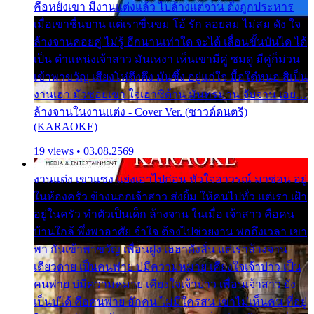
คือหยังเขา มีงานแต่งแล้ว ไปล้างแต่จาน ดั่งถูกประหาร
เมื่อเขาชื่นบาน แต่เราขื่นขม โอ้ รัก ลอยลม ไม่สม ดัง ใจ
ล้างจานคอยคู่ ไม่รู้ อีกนานเท่าใด จะได้ เลื่อนขั้นบันได ได้
เป็น ตำแหน่งเจ้าสาว มันเหงา เห็นเขามีคู่ ซมดู มีคู่ก็ม่วน
เข้าพาขวัญ เสียงโห่ตึงตึง มันซึ้ง อยู่แก่ใจ มื้อใด๋หนอ สิเป็น
งานเฮา มัวซอยเขา ใจเฮาซิด้าน มันทรมาน จับจาน เอย…
ล้างจานในงานแต่ง - Cover Ver. (ซาวด์ดนตรี)
(KARAOKE)
19 views • 03.08.2569
งานแต่ง เขาแซง แย่งเอาไปก่อน หัวใจอาวรณ์ มาซ่อน อยู่
ในห้องครัว ข้างนอกเจ้าสาว ส่งยิ้ม ให้คนไปทั่ว แต่เรา เฝ้า
อยู่ในครัว ทำตัวเป็นเด็ก ล้างจาน ในเมื่อ เจ้าสาว คือคน
บ้านใกล้ พึ่งพาอาศัย จำใจ ต้องไปช่วยงาน พอถึงเวลา เขา
พา กันเข้าพาขวัญ เพื่อนฝูง เฮฮาดังลั่น แต่เราล้างจาน
เดียวดาย เป็นคนพ่าย บ่มีความหมาย เคียงใจเจ้าบ่าว เป็น
คนพ่าย บ่มีความหมาย เคียงใจเจ้าบ่าว เพื่อนเจ้าสาว ยัง
เป็นบ่ได้ คือคนพ่าย ฮักคน ไม่มีใครสน เขาไม่เห็นคน ที่อยู่