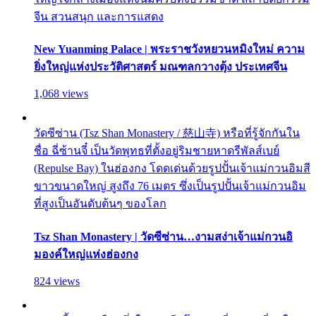
จีน สวนสนุก และการแสดง
New Yuanming Palace | พระราชวังหยวนหมิงใหม่ ความ
ยิ่งใหญ่แห่งประวัติศาสตร์ มณฑลกวางตุ้ง ประเทศจีน
1,068 views
วัดซีซ่าน (Tsz Shan Monastery / 慈山寺) หรือที่รู้จักกันใน
ชื่อ ฉี่ซ้านจี๋ เป็นวัดพุทธที่ตั้งอยู่ริมชายหาดรีพัลส์เบย์
(Repulse Bay) ในฮ่องกง โดดเด่นด้วยรูปปั้นเจ้าแม่กวนอิมสี
ขาวขนาดใหญ่ สูงถึง 76 เมตร ซึ่งเป็นรูปปั้นเจ้าแม่กวนอิม
ที่สูงเป็นอันดับต้นๆ ของโลก
Tsz Shan Monastery | วัดซีซ่าน…งามสง่าเจ้าแม่กวนอิ
มองค์ใหญ่แห่งฮ่องกง
824 views