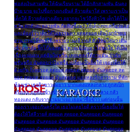
พ่อส่งเงินสามพัน ให้ฉันเรียนราม ได้อีกสักสามพัน ฉันคง
บ๊าย บาย จะไปซื้อกางเกงยีนส์ ลีวายส์มาใส่ เพราะเราเป็น
เด็กใต้ ลีวายส์อย่างเดียว อยากจะโชว์ถึงหิวโซ เด็กใต้ก็ไม่
หวั่น ตกตัวละหลายพัน กัดฟันซื้อมา ให้เด็กเทพเหลียวมอง
และต้องรู้ว่า เด็กใต้ไม่ธรรมดา แต่สุดยอด เดินโยกย้ายเย
ยวน กวนโอ๊ยพอได้ เพราะว่านุ่งลีวายส์ ตัวใหม่ใส่มา เดิน
เข้ามหาลัย จิ๊กโก๊มองหน้า ท่าจะมีปัญหา ไม่พอใจ ได้เป็น
เรื่องแน่นอน แต่ฉันไม่หวั่น เลยแหลงใต้ถามมัน ว่ามัน
พรั่นพรือ มันตอบว่าไม่พรื่อ เปลี่ยนเป็นยิ้มให้ เจอะเด็กใต้
ด้วยกัน ก็เลยรอด สุดยอด สุดยอด สุดยอด มันสุดยอด สุด
ยอด สุดยอด สุดยอด มันสุดยอด แอบหลงรักสาวราม ที่พัก
ห้องเช่า เธอผิวขาวผมยาว ปากแดงแหลงกลาง ถูกสเป็ก
จริงเธอ อยู่ห้องข้างข้าง อยากเข้าไปแหลงกลาง กลัว
ทองแดง กลับจากรามมาเจอ เธอมาซื้อข้าว แต่ก่อนนั้น
สองเรา เจอะกันครั้งใด เธอไม่เคยไยดี คราวนี้เธอยิ้มให้
ต้องให้ใส่ลีวายส์ สุดยอด สุดยอด มันสุดยอด มันสุดยอด
มันสุดยอด มันสุดยอด มันสุดยอด มันสุดยอด มันสุดยอด
มันสุดยอด มันสุดยอด มันสุดยอด มันสุดยอด มันสุดยอด