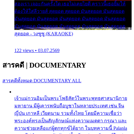
สองเรา เจอะกันครั้งใด เธอไม่เคยไยดี คราวนี้เธอยิ้มให้
ต้องให้ใส่ลีวายส์ สุดยอด สุดยอด มันสุดยอด มันสุดยอด
มันสุดยอด มันสุดยอด มันสุดยอด มันสุดยอด มันสุดยอด
มันสุดยอด มันสุดยอด มันสุดยอด มันสุดยอด มันสุดยอด
สุดยอด - วงซูซู (KARAOKE)
122 views • 03.07.2569
สารคดี
|
DOCUMENTARY
สารคดีทั้งหมด
DOCUMENTARY ALL
เจ้าแม่กวนอิมเป็นพระโพธิสัตว์ในพระพุทธศาสนานิกาย
มหายาน มีผู้เคารพนับถือบูชาในหลายประเทศ เช่น จีน
ญี่ปุ่น เกาหลี เวียดนาม รวมทั้งไทย โดยมีความเชื่อว่า
พระองค์ทรงเป็นสัญลักษณ์แห่งความเมตตา กรุณา และ
ความช่วยเหลือแก่ผู้ตกทุกข์ได้ยาก ในบทความนี้ Palanla