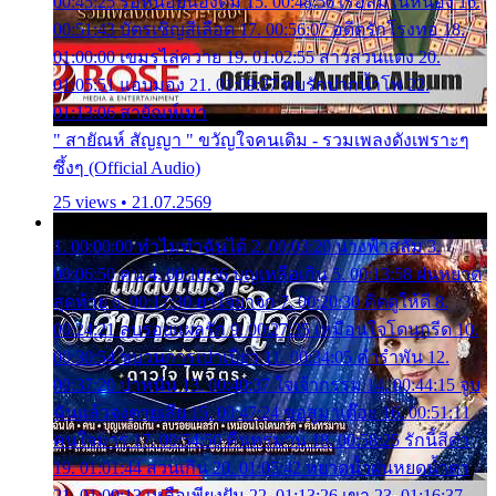
00:45:25 รอหน่อยน้องติ๋ม 15. 00:48:56 เรือล่มในหนอง 16.
00:51:43 บัตรเชิญสีเลือด 17. 00:56:07 อดีตรักโรงทอ 18.
01:00:00 เขมรไล่ควาย 19. 01:02:55 สาวสวนแตง 20.
01:05:51 แอบมอง 21. 01:09:27 พบรักปากน้ำโพ 22.
01:13:06 สายัณห์เมา
" สายัณห์ สัญญา " ขวัญใจคนเดิม - รวมเพลงดังเพราะๆ
ซึ้งๆ (Official Audio)
25 views • 21.07.2569
1. 00:00:00 ทำไมทำฉันได้ 2. 00:03:20 นางฟ้าสลัม 3.
00:06:50 คน 4. 00:10:36 บุญเหลือเกิน 5. 00:13:58 ฝนหยาด
สุดท้าย 6. 00:17:30 ยาใจยาจก 7. 00:20:30 คิดดูให้ดี 8.
00:24:21 ลบรอยแผลรัก 9. 00:27:35 เหมือนใจโดนกรีด 10.
00:30:54 ขบวนการเปาเปียว 11. 00:34:05 คำรำพัน 12.
00:37:20 ปาหนัน 13. 00:40:37 ใจเจ้ากรรม 14. 00:44:15 จูบ
ฉันแล้วจงตายเสีย 15. 00:47:24 ขอสูมาเต๊อะ 16. 00:51:11
คนใจมาร 17. 00:54:50 คืนทรมาน 18. 00:58:25 รักนี้สีดำ
19. 01:01:44 ส่วนเกิน 20. 01:05:42 หยาดน้ำฝนหยดน้ำตา
21. 01:09:13 เหลือเพียงฝัน 22. 01:13:26 เขา 23. 01:16:37