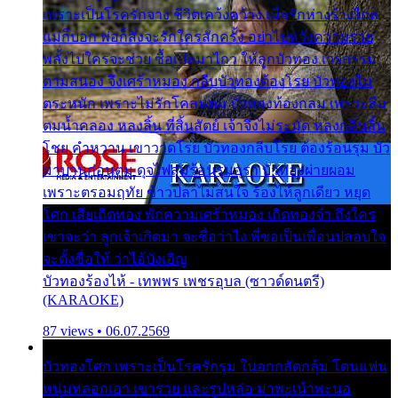
เพราะเป็นโรครักจาง ชีวิตเคว้งคว้าง เมื่อรักห่างร้างไกล
แม่ก็บอก พ่อก็สั่งจะรักใครสักครั้ง อย่าไปหวังความรวย
พลั้งไปใครจะช่วย ซื้อเปลมาไกว ให้ลูกบัวทอง เวรกรรม
ตามสนอง จึงเศร้าหมอง กลีบบัวทองต้องโรย บัวทองไม่
ตระหนัก เพราะไม่รักโคลนตม บัวทองท้องกลม เพราะลืม
ตมน้ำคลอง หลงลิ้น ที่สิ้นสัตย์ เจ้าจึงไม่ระมัด หลงกลิ่นลิ้น
โชย คำหวาน เขาวาดโรย บัวทองกลีบโรย ต้องร้อนรุม บัว
มาบานก่อนตูม ดุจไฟสุมร้อนรุมอุรา บัวทองผ่ายผอม
เพราะตรอมฤทัย ข้าวปลาไม่สนใจ ร้องไห้ลูกเดียว หยุด
โศก เสียเถิดทอง พักความเศร้าหมอง เถิดทองจ๋า ถึงใคร
เขาจะว่า ลูกเจ้าเกิดมา จะชื่อว่าไง พี่ขอเป็นเพื่อนปลอบใจ
จะตั้งชื่อให้ ว่าไอ้บังเอิญ
บัวทองร้องไห้ - เทพพร เพชรอุบล (ซาวด์ดนตรี)
(KARAOKE)
87 views • 06.07.2569
บัวทองโศก เพราะเป็นโรครักรุม ในอกกลัดกลุ้ม โดนแฟน
หนุ่มหลอกเอา เขารวย และรูปหล่อ มาพะเน้าพะนอ