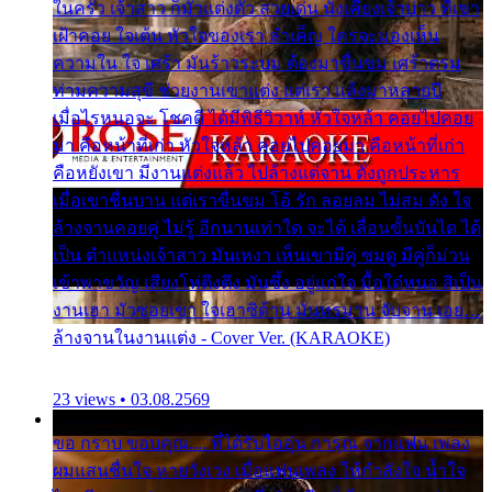
ในครัว เจ้าสาว ก็มัวแต่งตัว สวยเด่น นั่งเคียงเจ้าบ่าว ที่เขา
เฝ้าคอย ใจเต้น หัวใจของเรา ลำเค็ญ ใครจะมองเห็น
ความใน ใจ เศร้า มันร้าวระบม ต้องมาขื่นขม เศร้าตรม
ท่ามความสุขี ช่วยงานเขาแต่ง แต่เรา แล้งมาหลายปี
เมื่อไรหนอจะ โชคดี ได้มีพิธีวิวาห์ หัวใจหล้า คอยไปคอย
มา คือหน้าที่เก่า หัวใจหล้า คอยไปคอยมา คือหน้าที่เก่า
คือหยังเขา มีงานแต่งแล้ว ไปล้างแต่จาน ดั่งถูกประหาร
เมื่อเขาชื่นบาน แต่เราขื่นขม โอ้ รัก ลอยลม ไม่สม ดัง ใจ
ล้างจานคอยคู่ ไม่รู้ อีกนานเท่าใด จะได้ เลื่อนขั้นบันได ได้
เป็น ตำแหน่งเจ้าสาว มันเหงา เห็นเขามีคู่ ซมดู มีคู่ก็ม่วน
เข้าพาขวัญ เสียงโห่ตึงตึง มันซึ้ง อยู่แก่ใจ มื้อใด๋หนอ สิเป็น
งานเฮา มัวซอยเขา ใจเฮาซิด้าน มันทรมาน จับจาน เอย…
ล้างจานในงานแต่ง - Cover Ver. (KARAOKE)
23 views • 03.08.2569
ขอ กราบ ขอบคุณ.... ที่ได้รับไออุ่น การุณ จากแฟน เพลง
ผมแสนชื่นใจ หายวังเวง เมื่อแฟนเพลง ให้กำลังใจ น้ำใจ