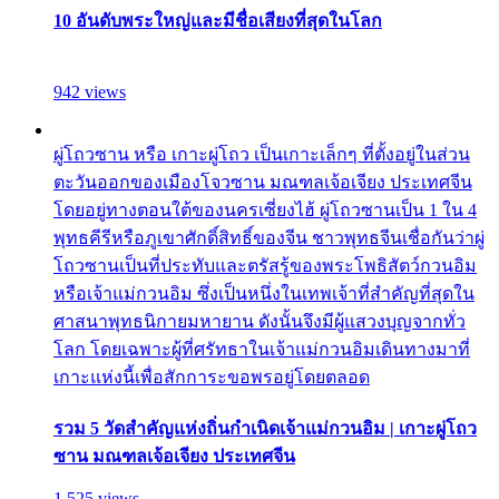
10 อันดับพระใหญ่และมีชื่อเสียงที่สุดในโลก
942 views
ผู่โถวซาน หรือ เกาะผู่โถว เป็นเกาะเล็กๆ ที่ตั้งอยู่ในส่วน
ตะวันออกของเมืองโจวซาน มณฑลเจ้อเจียง ประเทศจีน
โดยอยู่ทางตอนใต้ของนครเซี่ยงไฮ้ ผู่โถวซานเป็น 1 ใน 4
พุทธคีรีหรือภูเขาศักดิ์สิทธิ์ของจีน ชาวพุทธจีนเชื่อกันว่าผู่
โถวซานเป็นที่ประทับและตรัสรู้ของพระโพธิสัตว์กวนอิม
หรือเจ้าแม่กวนอิม ซึ่งเป็นหนึ่งในเทพเจ้าที่สำคัญที่สุดใน
ศาสนาพุทธนิกายมหายาน ดังนั้นจึงมีผู้แสวงบุญจากทั่ว
โลก โดยเฉพาะผู้ที่ศรัทธาในเจ้าแม่กวนอิมเดินทางมาที่
เกาะแห่งนี้เพื่อสักการะขอพรอยู่โดยตลอด
รวม 5 วัดสำคัญแห่งถิ่นกำเนิดเจ้าแม่กวนอิม | เกาะผู่โถว
ซาน มณฑลเจ้อเจียง ประเทศจีน
1,525 views