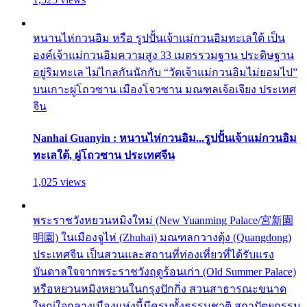
หนานไห่กวนอิม หรือ รูปปั้นเจ้าแม่กวนอิมทะเลใต้ เป็น
องค์เจ้าแม่กวนอิมความสูง 33 เมตรรวมฐาน ประดิษฐาน
อยู่ริมทะเล ไม่ไกลกันนักกับ “วัดเจ้าแม่กวนอิมไม่ยอมไป”
บนเกาะผู่โถวซาน เมืองโจวซาน มณฑลเจ้อเจียง ประเทศ
จีน
Nanhai Guanyin : หนานไห่กวนอิม...รูปปั้นเจ้าแม่กวนอิม
ทะเลใต้, ผู่โถวซาน ประเทศจีน
1,025 views
พระราชวังหยวนหมิงใหม่ (New Yuanming Palace/宮新園
明園) ในเมืองจูไห่ (Zhuhai) มณฑลกวางตุ้ง (Quangdong)
ประเทศจีน เป็นสวนและสถานที่ท่องเที่ยวที่ได้รับแรง
บันดาลใจจากพระราชวังฤดูร้อนเก่า (Old Summer Palace)
หรือหยวนหมิงหยวนในกรุงปักกิ่ง สวนสาธารณะขนาด
ใหญ่ใจกลางเมืองแห่งนี้มีครบทั้งธรรมชาติ สถาปัตยกรรม