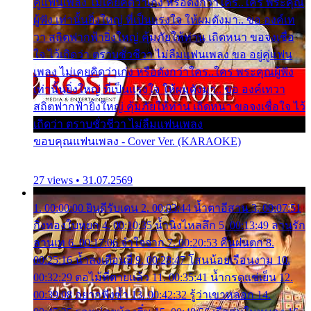
คู่แฟนเพลง ไม่เคยคิดว่าเก่ง หรือดังกว่าใคร..ใคร พระคุณ
ผู้ฟัง เท่านั้นยิ่งใหญ่ ที่เป็นแรงใจ ให้ผมดังมา.. ขอ องค์เท
วา สถิตฟากฟ้ายิ่งใหญ่ คุ้มภัยให้ท่าน เถิดหนา ขอจงเชื่อ
ใจ ไว้เถิดว่า ตราบชั่วชีวา ไม่ลืมแฟนเพลง ขอ อยู่คู่แฟน
เพลง ไม่เคยคิดว่าเก่ง หรือดังกว่าใคร..ใคร พระคุณผู้ฟัง
เท่านั้นยิ่งใหญ่ ที่เป็นแรงใจ ให้ผมดังมา.. ขอ องค์เทวา
สถิตฟากฟ้ายิ่งใหญ่ คุ้มภัยให้ท่าน เถิดหนา ขอจงเชื่อใจ ไว้
เถิดว่า ตราบชั่วชีวา ไม่ลืมแฟนเพลง
ขอบคุณแฟนเพลง - Cover Ver. (KARAOKE)
27 views • 31.07.2569
1. 00:00:00 ยินดีรับเดน 2. 00:03:44 น้ำตาอีสาน 3. 00:07:51
กิ่งทองใบหยก 4. 00:10:35 น้ำนิ่งไหลลึก 5. 00:13:49 ลานรัก
ลานเท 6. 00:17:06 จำใจจาก 7. 00:20:53 คืนฝนตก 8.
00:25:16 น้ำลงเดือนยี่ 9. 00:28:47 โสนน้อยเรือนงาม 10.
00:32:29 ตอไม้ที่ตายแล้ว 11. 00:35:41 น้ำกรดแช่เย็น 12.
00:39:08 อยากฟังซ้ำ 13. 00:42:32 รู้ว่าเขาหลอก 14.