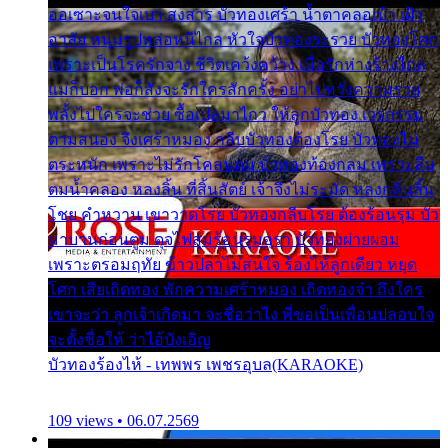
ออเซาะจนใจเบา สงสาร บัวทองเศร้า น้ำตาคลอเบ้า เฝ้า
อาลัย หนุ่มรูปหล่อหนีไกล หัวใจบัวทองระรวย บัวทองโศก
เพราะเป็นโรครักจาง ชีวิตเคว้งคว้าง เมื่อรักห่างร้างไกล
แม่ก็บอก พ่อก็สั่งจะรักใครสักครั้ง อย่าไปหวังความรวย
พลั้งไปใครจะช่วย ซื้อเปลมาไกว ให้ลูกบัวทอง เวรกรรม
ตามสนอง จึงเศร้าหมอง กลีบบัวทองต้องโรย บัวทองไม่
ตระหนัก เพราะไม่รักโคลนตม บัวทองท้องกลม เพราะลืม
ตมน้ำคลอง หลงลิ้น ที่สิ้นสัตย์ เจ้าจึงไม่ระมัด หลงกลิ่นลิ้น
โชย คำหวาน เขาวาดโรย บัวทองกลีบโรย ต้องร้อนรุม บัว
มาบานก่อนตูม ดุจไฟสุมร้อนรุมอุรา บัวทองผ่ายผอม
เพราะตรอมฤทัย ข้าวปลาไม่สนใจ ร้องไห้ลูกเดียว หยุด
โศก เสียเถิดทอง พักความเศร้าหมอง เถิดทองจ๋า ถึงใคร
เขาจะว่า ลูกเจ้าเกิดมา จะชื่อว่าไง พี่ขอเป็นเพื่อนปลอบใจ
จะตั้งชื่อให้ ว่าไอ้บังเอิญ
บัวทองร้องไห้ - เทพพร เพชรอุบล(KARAOKE)
109 views • 06.07.2569