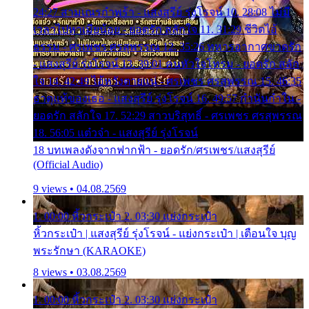
24:27 สามเณรกำพร้า - แสงสุรีย์ รุ่งโรจน์ 10. 28:08 ไม่มี
เวลาไปหาเมียน้อย - ยอดรัก สลักใจ 11. 31:29 ชีวิตไอ้
ธรรม - ศรเพชร ศรสุพรรณ 12. 35:26 ทหารอากาศขาดรัก
- แสงสุรีย์ รุ่งโรจน์ 13. 39:01 คนหัวใจโทรม - ยอดรัก สลัก
ใจ 14. 42:49 ไอ้หวังตายแน่ - ศรเพชร ศรสุพรรณ 15. 46:35
ธาตุแท้ของเธอ - แสงสุรีย์ รุ่งโรจน์ 16. 49:57 กำนันกำใน -
ยอดรัก สลักใจ 17. 52:29 สาวบริสุทธิ์ - ศรเพชร ศรสุพรรณ
18. 56:05 แต๋วจ๋า - แสงสุรีย์ รุ่งโรจน์
18 บทเพลงดังจากฟากฟ้า - ยอดรัก/ศรเพชร/แสงสุรีย์
(Official Audio)
9 views • 04.08.2569
1. 00:00 หิ้วกระเป๋า 2. 03:30 แย่งกระเป๋า
หิ้วกระเป๋า | แสงสุรีย์ รุ่งโรจน์ - แย่งกระเป๋า | เตือนใจ บุญ
พระรักษา (KARAOKE)
8 views • 03.08.2569
1. 00:00 หิ้วกระเป๋า 2. 03:30 แย่งกระเป๋า