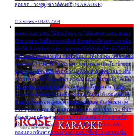
สุดยอด - วงซูซู (ซาวด์ดนตรี) (KARAOKE)
113 views • 03.07.2569
พ่อส่งเงินสามพัน ให้ฉันเรียนราม ได้อีกสักสามพัน ฉันคง
บ๊าย บาย จะไปซื้อกางเกงยีนส์ ลีวายส์มาใส่ เพราะเราเป็น
เด็กใต้ ลีวายส์อย่างเดียว อยากจะโชว์ถึงหิวโซ เด็กใต้ก็ไม่
หวั่น ตกตัวละหลายพัน กัดฟันซื้อมา ให้เด็กเทพเหลียวมอง
และต้องรู้ว่า เด็กใต้ไม่ธรรมดา แต่สุดยอด เดินโยกย้ายเย
ยวน กวนโอ๊ยพอได้ เพราะว่านุ่งลีวายส์ ตัวใหม่ใส่มา เดิน
เข้ามหาลัย จิ๊กโก๊มองหน้า ท่าจะมีปัญหา ไม่พอใจ ได้เป็น
เรื่องแน่นอน แต่ฉันไม่หวั่น เลยแหลงใต้ถามมัน ว่ามัน
พรั่นพรือ มันตอบว่าไม่พรื่อ เปลี่ยนเป็นยิ้มให้ เจอะเด็กใต้
ด้วยกัน ก็เลยรอด สุดยอด สุดยอด สุดยอด มันสุดยอด สุด
ยอด สุดยอด สุดยอด มันสุดยอด แอบหลงรักสาวราม ที่พัก
ห้องเช่า เธอผิวขาวผมยาว ปากแดงแหลงกลาง ถูกสเป็ก
จริงเธอ อยู่ห้องข้างข้าง อยากเข้าไปแหลงกลาง กลัว
ทองแดง กลับจากรามมาเจอ เธอมาซื้อข้าว แต่ก่อนนั้น