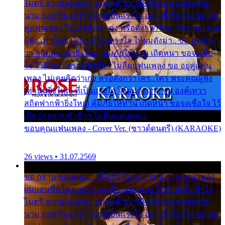
ไมตรี จากแฟนเพลง ทุกทุกที่ ปราณีหลั่งไหล ผมขอฝาก
นาม ยอดรักเอาไว้ โปรดเป็นแรงใจ อย่างนี้เรื่อยไป ขอ อยู่
คู่แฟนเพลง ไม่เคยคิดว่าเก่ง หรือดังกว่าใคร..ใคร พระคุณ
ผู้ฟัง เท่านั้นยิ่งใหญ่ ที่เป็นแรงใจ ให้ผมดังมา.. ขอ องค์เท
วา สถิตฟากฟ้ายิ่งใหญ่ คุ้มภัยให้ท่าน เถิดหนา ขอจงเชื่อ
ใจ ไว้เถิดว่า ตราบชั่วชีวา ไม่ลืมแฟนเพลง ขอ อยู่คู่แฟน
เพลง ไม่เคยคิดว่าเก่ง หรือดังกว่าใคร..ใคร พระคุณผู้ฟัง
เท่านั้นยิ่งใหญ่ ที่เป็นแรงใจ ให้ผมดังมา.. ขอ องค์เทวา
สถิตฟากฟ้ายิ่งใหญ่ คุ้มภัยให้ท่าน เถิดหนา ขอจงเชื่อใจ ไว้
เถิดว่า ตราบชั่วชีวา ไม่ลืมแฟนเพลง
ขอบคุณแฟนเพลง - Cover Ver. (ซาวด์ดนตรี) (KARAOKE)
26 views • 31.07.2569
ขอ กราบ ขอบคุณ.... ที่ได้รับไออุ่น การุณ จากแฟน เพลง
ผมแสนชื่นใจ หายวังเวง เมื่อแฟนเพลง ให้กำลังใจ น้ำใจ
ไมตรี จากแฟนเพลง ทุกทุกที่ ปราณีหลั่งไหล ผมขอฝาก
นาม ยอดรักเอาไว้ โปรดเป็นแรงใจ อย่างนี้เรื่อยไป ขอ อยู่