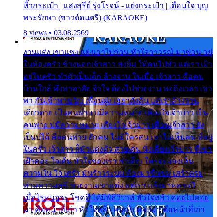
หิ้วกระเป๋า | แสงสุรีย์ รุ่งโรจน์ - แย่งกระเป๋า | เตือนใจ บุญ
พระรักษา (ซาวด์ดนตรี) (KARAOKE)
8 views • 03.08.2569
งานแต่ง เขาแซง แย่งเอาไปก่อน หัวใจอาวรณ์ มาซ่อน อยู่
ในห้องครัว ข้างนอกเจ้าสาว ส่งยิ้ม ให้คนไปทั่ว แต่เรา เฝ้า
อยู่ในครัว ทำตัวเป็นเด็ก ล้างจาน ในเมื่อ เจ้าสาว คือคน
บ้านใกล้ พึ่งพาอาศัย จำใจ ต้องไปช่วยงาน พอถึงเวลา เขา
พา กันเข้าพาขวัญ เพื่อนฝูง เฮฮาดังลั่น แต่เราล้างจาน
เดียวดาย เป็นคนพ่าย บ่มีความหมาย เคียงใจเจ้าบ่าว เป็น
คนพ่าย บ่มีความหมาย เคียงใจเจ้าบ่าว เพื่อนเจ้าสาว ยัง
เป็นบ่ได้ คือคนพ่าย ฮักคน ไม่มีใครสน เขาไม่เห็นคน ที่อยู่
ในครัว เจ้าสาว ก็มัวแต่งตัว สวยเด่น นั่งเคียงเจ้าบ่าว ที่เขา
เฝ้าคอย ใจเต้น หัวใจของเรา ลำเค็ญ ใครจะมองเห็น
ความใน ใจ เศร้า มันร้าวระบม ต้องมาขื่นขม เศร้าตรม
ท่ามความสุขี ช่วยงานเขาแต่ง แต่เรา แล้งมาหลายปี
เมื่อไรหนอจะ โชคดี ได้มีพิธีวิวาห์ หัวใจหล้า คอยไปคอย
มา คือหน้าที่เก่า หัวใจหล้า คอยไปคอยมา คือหน้าที่เก่า