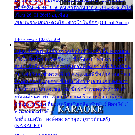
ขอรักคืน 24. 01:19:56 คนเรารักกันยาก 25. 01:23:06 หัวใจ
เถื่อน 26. 01:26:45 อยู่เพื่อลูก
เพลงเพราะเสนาะดวงใจ - ดาวใจ ไพจิตร (Official Audio)
140 views • 10.07.2569
ไม่เคยรักใครแน่หรือ อยากเชื่อถือก็ไม่กล้า ติ๋มใช่คนสวย
ตรึงใจ ติ๋มใช่งามซึ้งตรึงตรา พี่หรือจะมาหมายร่วมชีวี ก็
คนเขาลืออื้อฉาว ว่าสาวๆรุมตอมพี่ ติ๋มอยากรับรักเหมือน
กัน แต่หวั่นจะช้ำดวงฤดี กลัวแฟนของพี่ชี้หน้าด่าทอ ก็คน
ชื่อต๋อยต้อยตุ้มตุ๋ยต่าย พี่ยังลืมได้ง่ายๆเลยหนอ แค่ตัวเรา
สาวบ้านนา แสนจะซอมซ่อ ขืนรักขืนรอคงช้ำสักวัน ถ้า
จริงเหมือนคำพร่ำเฉลย พี่อย่าเฉยรีบมาหมั้น ถ้าพี่สู่ขอ
ตามธรรมเนียม ติ๋มจะเตรียมรับเกลียวสัมพันธ์ ผิดหวังไม่
หวั่นขอยอมได้เคียง
รักติ๋มแน่หรือ - หงษ์ทอง ดาวอุดร (ซาวด์ดนตรี)
(KARAOKE)