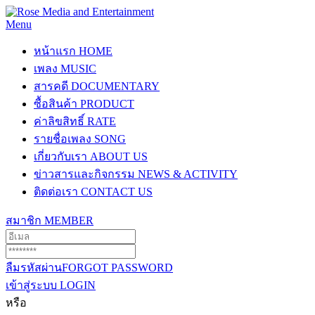
Menu
หน้าแรก
HOME
เพลง
MUSIC
สารคดี
DOCUMENTARY
ซื้อสินค้า
PRODUCT
ค่าลิขสิทธิ์
RATE
รายชื่อเพลง
SONG
เกี่ยวกับเรา
ABOUT US
ข่าวสารและกิจกรรม
NEWS & ACTIVITY
ติดต่อเรา
CONTACT US
สมาชิก
MEMBER
ลืมรหัสผ่าน
FORGOT PASSWORD
เข้าสู่ระบบ
LOGIN
หรือ