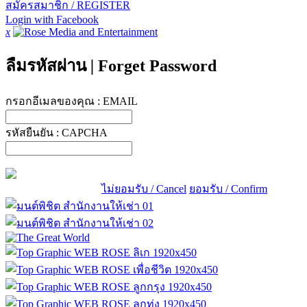
สมัครสมาชิก / REGISTER
Login with Facebook
x
ลืมรหัสผ่าน
|
Forget Password
กรอกอีเมลของคุณ :
EMAIL
รหัสยืนยัน :
CAPCHA
ไม่ยอมรับ / Cancel
ยอมรับ / Confirm