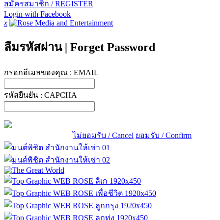
สมัครสมาชิก / REGISTER
Login with Facebook
x
ลืมรหัสผ่าน
|
Forget Password
กรอกอีเมลของคุณ :
EMAIL
รหัสยืนยัน :
CAPCHA
ไม่ยอมรับ / Cancel
ยอมรับ / Confirm