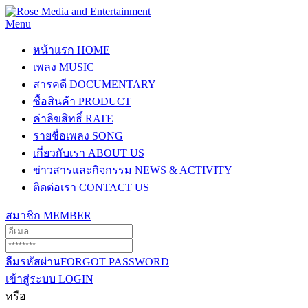
Menu
หน้าแรก
HOME
เพลง
MUSIC
สารคดี
DOCUMENTARY
ซื้อสินค้า
PRODUCT
ค่าลิขสิทธิ์
RATE
รายชื่อเพลง
SONG
เกี่ยวกับเรา
ABOUT US
ข่าวสารและกิจกรรม
NEWS & ACTIVITY
ติดต่อเรา
CONTACT US
สมาชิก
MEMBER
ลืมรหัสผ่าน
FORGOT PASSWORD
เข้าสู่ระบบ
LOGIN
หรือ