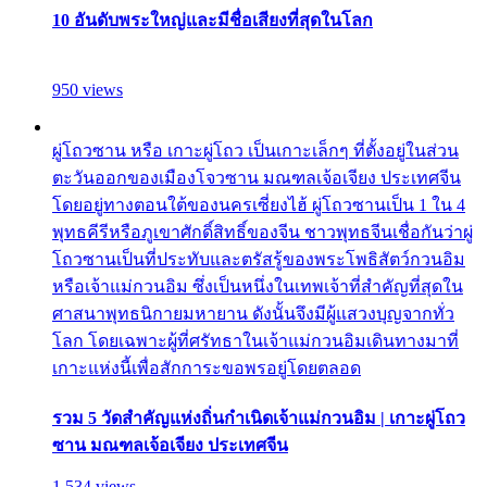
10 อันดับพระใหญ่และมีชื่อเสียงที่สุดในโลก
950 views
ผู่โถวซาน หรือ เกาะผู่โถว เป็นเกาะเล็กๆ ที่ตั้งอยู่ในส่วน
ตะวันออกของเมืองโจวซาน มณฑลเจ้อเจียง ประเทศจีน
โดยอยู่ทางตอนใต้ของนครเซี่ยงไฮ้ ผู่โถวซานเป็น 1 ใน 4
พุทธคีรีหรือภูเขาศักดิ์สิทธิ์ของจีน ชาวพุทธจีนเชื่อกันว่าผู่
โถวซานเป็นที่ประทับและตรัสรู้ของพระโพธิสัตว์กวนอิม
หรือเจ้าแม่กวนอิม ซึ่งเป็นหนึ่งในเทพเจ้าที่สำคัญที่สุดใน
ศาสนาพุทธนิกายมหายาน ดังนั้นจึงมีผู้แสวงบุญจากทั่ว
โลก โดยเฉพาะผู้ที่ศรัทธาในเจ้าแม่กวนอิมเดินทางมาที่
เกาะแห่งนี้เพื่อสักการะขอพรอยู่โดยตลอด
รวม 5 วัดสำคัญแห่งถิ่นกำเนิดเจ้าแม่กวนอิม | เกาะผู่โถว
ซาน มณฑลเจ้อเจียง ประเทศจีน
1,534 views