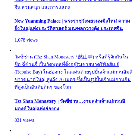
จีน สวนสนุก และการแสดง
New Yuanming Palace | พระราชวังหยวนหมิงใหม่ ความ
ยิ่งใหญ่แห่งประวัติศาสตร์ มณฑลกวางตุ้ง ประเทศจีน
1,078 views
วัดซีซ่าน (Tsz Shan Monastery / 慈山寺) หรือที่รู้จักกันใน
ชื่อ ฉี่ซ้านจี๋ เป็นวัดพุทธที่ตั้งอยู่ริมชายหาดรีพัลส์เบย์
(Repulse Bay) ในฮ่องกง โดดเด่นด้วยรูปปั้นเจ้าแม่กวนอิมสี
ขาวขนาดใหญ่ สูงถึง 76 เมตร ซึ่งเป็นรูปปั้นเจ้าแม่กวนอิม
ที่สูงเป็นอันดับต้นๆ ของโลก
Tsz Shan Monastery | วัดซีซ่าน…งามสง่าเจ้าแม่กวนอิ
มองค์ใหญ่แห่งฮ่องกง
831 views