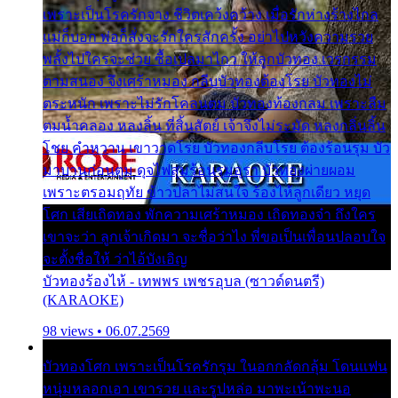
เพราะเป็นโรครักจาง ชีวิตเคว้งคว้าง เมื่อรักห่างร้างไกล
แม่ก็บอก พ่อก็สั่งจะรักใครสักครั้ง อย่าไปหวังความรวย
พลั้งไปใครจะช่วย ซื้อเปลมาไกว ให้ลูกบัวทอง เวรกรรม
ตามสนอง จึงเศร้าหมอง กลีบบัวทองต้องโรย บัวทองไม่
ตระหนัก เพราะไม่รักโคลนตม บัวทองท้องกลม เพราะลืม
ตมน้ำคลอง หลงลิ้น ที่สิ้นสัตย์ เจ้าจึงไม่ระมัด หลงกลิ่นลิ้น
โชย คำหวาน เขาวาดโรย บัวทองกลีบโรย ต้องร้อนรุม บัว
มาบานก่อนตูม ดุจไฟสุมร้อนรุมอุรา บัวทองผ่ายผอม
เพราะตรอมฤทัย ข้าวปลาไม่สนใจ ร้องไห้ลูกเดียว หยุด
โศก เสียเถิดทอง พักความเศร้าหมอง เถิดทองจ๋า ถึงใคร
เขาจะว่า ลูกเจ้าเกิดมา จะชื่อว่าไง พี่ขอเป็นเพื่อนปลอบใจ
จะตั้งชื่อให้ ว่าไอ้บังเอิญ
บัวทองร้องไห้ - เทพพร เพชรอุบล (ซาวด์ดนตรี)
(KARAOKE)
98 views • 06.07.2569
บัวทองโศก เพราะเป็นโรครักรุม ในอกกลัดกลุ้ม โดนแฟน
หนุ่มหลอกเอา เขารวย และรูปหล่อ มาพะเน้าพะนอ