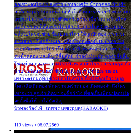
ออเซาะจนใจเบา สงสาร บัวทองเศร้า น้ำตาคลอเบ้า เฝ้า
อาลัย หนุ่มรูปหล่อหนีไกล หัวใจบัวทองระรวย บัวทองโศก
เพราะเป็นโรครักจาง ชีวิตเคว้งคว้าง เมื่อรักห่างร้างไกล
แม่ก็บอก พ่อก็สั่งจะรักใครสักครั้ง อย่าไปหวังความรวย
พลั้งไปใครจะช่วย ซื้อเปลมาไกว ให้ลูกบัวทอง เวรกรรม
ตามสนอง จึงเศร้าหมอง กลีบบัวทองต้องโรย บัวทองไม่
ตระหนัก เพราะไม่รักโคลนตม บัวทองท้องกลม เพราะลืม
ตมน้ำคลอง หลงลิ้น ที่สิ้นสัตย์ เจ้าจึงไม่ระมัด หลงกลิ่นลิ้น
โชย คำหวาน เขาวาดโรย บัวทองกลีบโรย ต้องร้อนรุม บัว
มาบานก่อนตูม ดุจไฟสุมร้อนรุมอุรา บัวทองผ่ายผอม
เพราะตรอมฤทัย ข้าวปลาไม่สนใจ ร้องไห้ลูกเดียว หยุด
โศก เสียเถิดทอง พักความเศร้าหมอง เถิดทองจ๋า ถึงใคร
เขาจะว่า ลูกเจ้าเกิดมา จะชื่อว่าไง พี่ขอเป็นเพื่อนปลอบใจ
จะตั้งชื่อให้ ว่าไอ้บังเอิญ
บัวทองร้องไห้ - เทพพร เพชรอุบล(KARAOKE)
119 views • 06.07.2569