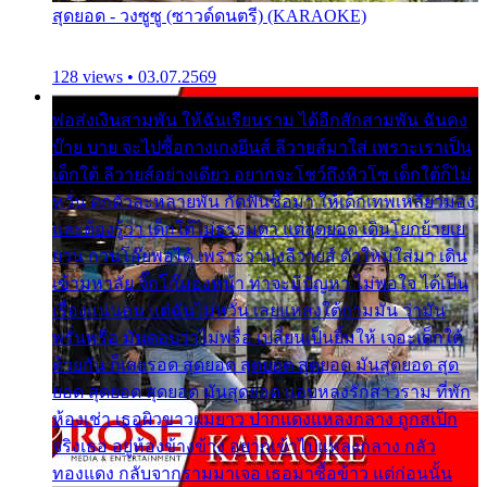
สุดยอด - วงซูซู (ซาวด์ดนตรี) (KARAOKE)
128 views • 03.07.2569
พ่อส่งเงินสามพัน ให้ฉันเรียนราม ได้อีกสักสามพัน ฉันคง
บ๊าย บาย จะไปซื้อกางเกงยีนส์ ลีวายส์มาใส่ เพราะเราเป็น
เด็กใต้ ลีวายส์อย่างเดียว อยากจะโชว์ถึงหิวโซ เด็กใต้ก็ไม่
หวั่น ตกตัวละหลายพัน กัดฟันซื้อมา ให้เด็กเทพเหลียวมอง
และต้องรู้ว่า เด็กใต้ไม่ธรรมดา แต่สุดยอด เดินโยกย้ายเย
ยวน กวนโอ๊ยพอได้ เพราะว่านุ่งลีวายส์ ตัวใหม่ใส่มา เดิน
เข้ามหาลัย จิ๊กโก๊มองหน้า ท่าจะมีปัญหา ไม่พอใจ ได้เป็น
เรื่องแน่นอน แต่ฉันไม่หวั่น เลยแหลงใต้ถามมัน ว่ามัน
พรั่นพรือ มันตอบว่าไม่พรื่อ เปลี่ยนเป็นยิ้มให้ เจอะเด็กใต้
ด้วยกัน ก็เลยรอด สุดยอด สุดยอด สุดยอด มันสุดยอด สุด
ยอด สุดยอด สุดยอด มันสุดยอด แอบหลงรักสาวราม ที่พัก
ห้องเช่า เธอผิวขาวผมยาว ปากแดงแหลงกลาง ถูกสเป็ก
จริงเธอ อยู่ห้องข้างข้าง อยากเข้าไปแหลงกลาง กลัว
ทองแดง กลับจากรามมาเจอ เธอมาซื้อข้าว แต่ก่อนนั้น