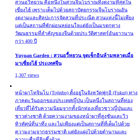
สวนอวี้หยวน คือหนึ่งในสวนจีนโบราณที่งดงามที่สุดใน
เซี่ยงไฮ้ เพราะเต็มไปด้วยสถาปัตยกรรมจีนโบราณอัน
งดงามและศิลปะการจัดสวนที่ประณีต สวนแห่งนี้ไม่เพียง
แต่เป็นสถานที่พักผ่อนหย่อนใจแต่ยังเป็นมรดกทาง
วัฒนธรรมที่สำคัญของจีนด้วยประวัติศาสตร์อันยาวนาน
กว่า 400 ปี
Yuyuan Garden : สวนอวี้หยวน จุดเช็กอินห้ามพลาดเมื่อ
มาเซี่ยงไฮ้ ประเทศจีน
1,307 views
หน้าผาโทจินโบ (Tojinbo) ตั้งอยู่ในจังหวัดฟุกุอิ (Fukui) ทาง
ภาคตะวันออกของประเทศญี่ปุ่น เป็นหนึ่งในสถานที่ท่อง
เที่ยวที่ได้รับความนิยมจากทั้งนักท่องเที่ยวชาวญี่ปุ่นและ
ชาวต่างชาติ ด้วยความงามของหน้าผาที่สูงชันและวิว
ทิวทัศน์ที่น่าทึ่ง และไม่เพียงแต่เป็นสถานที่ที่เต็มไปด้วย
ความงามจากธรรมชาติ แต่ยังแฝงไปด้วยตำนานและ
ความเชื่อที่ลึกซึ้งด้วย