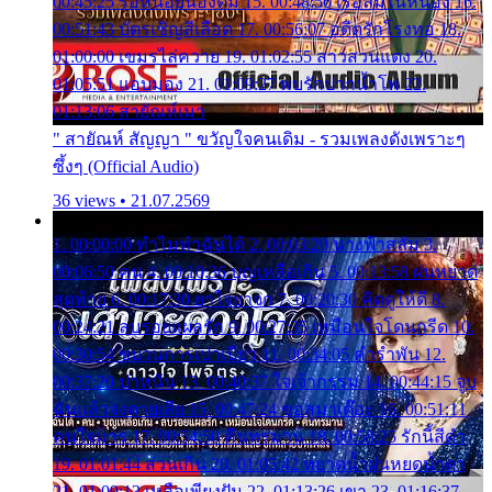
00:45:25 รอหน่อยน้องติ๋ม 15. 00:48:56 เรือล่มในหนอง 16.
00:51:43 บัตรเชิญสีเลือด 17. 00:56:07 อดีตรักโรงทอ 18.
01:00:00 เขมรไล่ควาย 19. 01:02:55 สาวสวนแตง 20.
01:05:51 แอบมอง 21. 01:09:27 พบรักปากน้ำโพ 22.
01:13:06 สายัณห์เมา
" สายัณห์ สัญญา " ขวัญใจคนเดิม - รวมเพลงดังเพราะๆ
ซึ้งๆ (Official Audio)
36 views • 21.07.2569
1. 00:00:00 ทำไมทำฉันได้ 2. 00:03:20 นางฟ้าสลัม 3.
00:06:50 คน 4. 00:10:36 บุญเหลือเกิน 5. 00:13:58 ฝนหยาด
สุดท้าย 6. 00:17:30 ยาใจยาจก 7. 00:20:30 คิดดูให้ดี 8.
00:24:21 ลบรอยแผลรัก 9. 00:27:35 เหมือนใจโดนกรีด 10.
00:30:54 ขบวนการเปาเปียว 11. 00:34:05 คำรำพัน 12.
00:37:20 ปาหนัน 13. 00:40:37 ใจเจ้ากรรม 14. 00:44:15 จูบ
ฉันแล้วจงตายเสีย 15. 00:47:24 ขอสูมาเต๊อะ 16. 00:51:11
คนใจมาร 17. 00:54:50 คืนทรมาน 18. 00:58:25 รักนี้สีดำ
19. 01:01:44 ส่วนเกิน 20. 01:05:42 หยาดน้ำฝนหยดน้ำตา
21. 01:09:13 เหลือเพียงฝัน 22. 01:13:26 เขา 23. 01:16:37