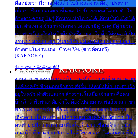
คือหยังเขา มีงานแต่งแล้ว ไปล้างแต่จาน ดั่งถูกประหาร
เมื่อเขาชื่นบาน แต่เราขื่นขม โอ้ รัก ลอยลม ไม่สม ดัง ใจ
ล้างจานคอยคู่ ไม่รู้ อีกนานเท่าใด จะได้ เลื่อนขั้นบันได ได้
เป็น ตำแหน่งเจ้าสาว มันเหงา เห็นเขามีคู่ ซมดู มีคู่ก็ม่วน
เข้าพาขวัญ เสียงโห่ตึงตึง มันซึ้ง อยู่แก่ใจ มื้อใด๋หนอ สิเป็น
งานเฮา มัวซอยเขา ใจเฮาซิด้าน มันทรมาน จับจาน เอย…
ล้างจานในงานแต่ง - Cover Ver. (ซาวด์ดนตรี)
(KARAOKE)
32 views • 03.08.2569
งานแต่ง เขาแซง แย่งเอาไปก่อน หัวใจอาวรณ์ มาซ่อน อยู่
ในห้องครัว ข้างนอกเจ้าสาว ส่งยิ้ม ให้คนไปทั่ว แต่เรา เฝ้า
อยู่ในครัว ทำตัวเป็นเด็ก ล้างจาน ในเมื่อ เจ้าสาว คือคน
บ้านใกล้ พึ่งพาอาศัย จำใจ ต้องไปช่วยงาน พอถึงเวลา เขา
พา กันเข้าพาขวัญ เพื่อนฝูง เฮฮาดังลั่น แต่เราล้างจาน
เดียวดาย เป็นคนพ่าย บ่มีความหมาย เคียงใจเจ้าบ่าว เป็น
คนพ่าย บ่มีความหมาย เคียงใจเจ้าบ่าว เพื่อนเจ้าสาว ยัง
เป็นบ่ได้ คือคนพ่าย ฮักคน ไม่มีใครสน เขาไม่เห็นคน ที่อยู่