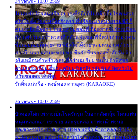
34 views • 10.07.2569
ไม่เคยรักใครแน่หรือ อยากเชื่อถือก็ไม่กล้า ติ๋มใช่คนสวย
ตรึงใจ ติ๋มใช่งามซึ้งตรึงตรา พี่หรือจะมาหมายร่วมชีวี ก็
คนเขาลืออื้อฉาว ว่าสาวๆรุมตอมพี่ ติ๋มอยากรับรักเหมือน
กัน แต่หวั่นจะช้ำดวงฤดี กลัวแฟนของพี่ชี้หน้าด่าทอ ก็คน
ชื่อต๋อยต้อยตุ้มตุ๋ยต่าย พี่ยังลืมได้ง่ายๆเลยหนอ แค่ตัวเรา
สาวบ้านนา แสนจะซอมซ่อ ขืนรักขืนรอคงช้ำสักวัน ถ้า
จริงเหมือนคำพร่ำเฉลย พี่อย่าเฉยรีบมาหมั้น ถ้าพี่สู่ขอ
ตามธรรมเนียม ติ๋มจะเตรียมรับเกลียวสัมพันธ์ ผิดหวังไม่
หวั่นขอยอมได้เคียง
รักติ๋มแน่หรือ - หงษ์ทอง ดาวอุดร (KARAOKE)
36 views • 10.07.2569
บัวทองโศก เพราะเป็นโรครักรุม ในอกกลัดกลุ้ม โดนแฟน
หนุ่มหลอกเอา เขารวย และรูปหล่อ มาพะเน้าพะนอ
ออเซาะจนใจเบา สงสาร บัวทองเศร้า น้ำตาคลอเบ้า เฝ้า
อาลัย หนุ่มรูปหล่อหนีไกล หัวใจบัวทองระรวย บัวทองโศก