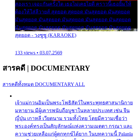
สองเรา เจอะกันครั้งใด เธอไม่เคยไยดี คราวนี้เธอยิ้มให้
ต้องให้ใส่ลีวายส์ สุดยอด สุดยอด มันสุดยอด มันสุดยอด
มันสุดยอด มันสุดยอด มันสุดยอด มันสุดยอด มันสุดยอด
มันสุดยอด มันสุดยอด มันสุดยอด มันสุดยอด มันสุดยอด
สุดยอด - วงซูซู (KARAOKE)
133 views • 03.07.2569
สารคดี
|
DOCUMENTARY
สารคดีทั้งหมด
DOCUMENTARY ALL
เจ้าแม่กวนอิมเป็นพระโพธิสัตว์ในพระพุทธศาสนานิกาย
มหายาน มีผู้เคารพนับถือบูชาในหลายประเทศ เช่น จีน
ญี่ปุ่น เกาหลี เวียดนาม รวมทั้งไทย โดยมีความเชื่อว่า
พระองค์ทรงเป็นสัญลักษณ์แห่งความเมตตา กรุณา และ
ความช่วยเหลือแก่ผู้ตกทุกข์ได้ยาก ในบทความนี้ Palanla