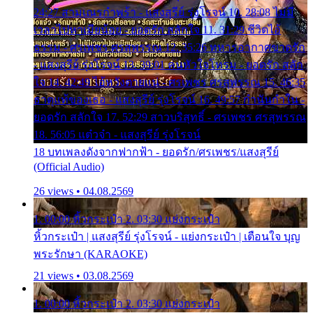
24:27 สามเณรกำพร้า - แสงสุรีย์ รุ่งโรจน์ 10. 28:08 ไม่มี
เวลาไปหาเมียน้อย - ยอดรัก สลักใจ 11. 31:29 ชีวิตไอ้
ธรรม - ศรเพชร ศรสุพรรณ 12. 35:26 ทหารอากาศขาดรัก
- แสงสุรีย์ รุ่งโรจน์ 13. 39:01 คนหัวใจโทรม - ยอดรัก สลัก
ใจ 14. 42:49 ไอ้หวังตายแน่ - ศรเพชร ศรสุพรรณ 15. 46:35
ธาตุแท้ของเธอ - แสงสุรีย์ รุ่งโรจน์ 16. 49:57 กำนันกำใน -
ยอดรัก สลักใจ 17. 52:29 สาวบริสุทธิ์ - ศรเพชร ศรสุพรรณ
18. 56:05 แต๋วจ๋า - แสงสุรีย์ รุ่งโรจน์
18 บทเพลงดังจากฟากฟ้า - ยอดรัก/ศรเพชร/แสงสุรีย์
(Official Audio)
26 views • 04.08.2569
1. 00:00 หิ้วกระเป๋า 2. 03:30 แย่งกระเป๋า
หิ้วกระเป๋า | แสงสุรีย์ รุ่งโรจน์ - แย่งกระเป๋า | เตือนใจ บุญ
พระรักษา (KARAOKE)
21 views • 03.08.2569
1. 00:00 หิ้วกระเป๋า 2. 03:30 แย่งกระเป๋า