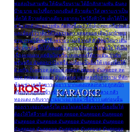
พ่อส่งเงินสามพัน ให้ฉันเรียนราม ได้อีกสักสามพัน ฉันคง
บ๊าย บาย จะไปซื้อกางเกงยีนส์ ลีวายส์มาใส่ เพราะเราเป็น
เด็กใต้ ลีวายส์อย่างเดียว อยากจะโชว์ถึงหิวโซ เด็กใต้ก็ไม่
หวั่น ตกตัวละหลายพัน กัดฟันซื้อมา ให้เด็กเทพเหลียวมอง
และต้องรู้ว่า เด็กใต้ไม่ธรรมดา แต่สุดยอด เดินโยกย้ายเย
ยวน กวนโอ๊ยพอได้ เพราะว่านุ่งลีวายส์ ตัวใหม่ใส่มา เดิน
เข้ามหาลัย จิ๊กโก๊มองหน้า ท่าจะมีปัญหา ไม่พอใจ ได้เป็น
เรื่องแน่นอน แต่ฉันไม่หวั่น เลยแหลงใต้ถามมัน ว่ามัน
พรั่นพรือ มันตอบว่าไม่พรื่อ เปลี่ยนเป็นยิ้มให้ เจอะเด็กใต้
ด้วยกัน ก็เลยรอด สุดยอด สุดยอด สุดยอด มันสุดยอด สุด
ยอด สุดยอด สุดยอด มันสุดยอด แอบหลงรักสาวราม ที่พัก
ห้องเช่า เธอผิวขาวผมยาว ปากแดงแหลงกลาง ถูกสเป็ก
จริงเธอ อยู่ห้องข้างข้าง อยากเข้าไปแหลงกลาง กลัว
ทองแดง กลับจากรามมาเจอ เธอมาซื้อข้าว แต่ก่อนนั้น
สองเรา เจอะกันครั้งใด เธอไม่เคยไยดี คราวนี้เธอยิ้มให้
ต้องให้ใส่ลีวายส์ สุดยอด สุดยอด มันสุดยอด มันสุดยอด
มันสุดยอด มันสุดยอด มันสุดยอด มันสุดยอด มันสุดยอด
มันสุดยอด มันสุดยอด มันสุดยอด มันสุดยอด มันสุดยอด