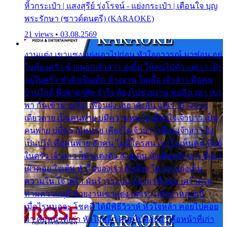
หิ้วกระเป๋า | แสงสุรีย์ รุ่งโรจน์ - แย่งกระเป๋า | เตือนใจ บุญ
พระรักษา (ซาวด์ดนตรี) (KARAOKE)
21 views • 03.08.2569
งานแต่ง เขาแซง แย่งเอาไปก่อน หัวใจอาวรณ์ มาซ่อน อยู่
ในห้องครัว ข้างนอกเจ้าสาว ส่งยิ้ม ให้คนไปทั่ว แต่เรา เฝ้า
อยู่ในครัว ทำตัวเป็นเด็ก ล้างจาน ในเมื่อ เจ้าสาว คือคน
บ้านใกล้ พึ่งพาอาศัย จำใจ ต้องไปช่วยงาน พอถึงเวลา เขา
พา กันเข้าพาขวัญ เพื่อนฝูง เฮฮาดังลั่น แต่เราล้างจาน
เดียวดาย เป็นคนพ่าย บ่มีความหมาย เคียงใจเจ้าบ่าว เป็น
คนพ่าย บ่มีความหมาย เคียงใจเจ้าบ่าว เพื่อนเจ้าสาว ยัง
เป็นบ่ได้ คือคนพ่าย ฮักคน ไม่มีใครสน เขาไม่เห็นคน ที่อยู่
ในครัว เจ้าสาว ก็มัวแต่งตัว สวยเด่น นั่งเคียงเจ้าบ่าว ที่เขา
เฝ้าคอย ใจเต้น หัวใจของเรา ลำเค็ญ ใครจะมองเห็น
ความใน ใจ เศร้า มันร้าวระบม ต้องมาขื่นขม เศร้าตรม
ท่ามความสุขี ช่วยงานเขาแต่ง แต่เรา แล้งมาหลายปี
เมื่อไรหนอจะ โชคดี ได้มีพิธีวิวาห์ หัวใจหล้า คอยไปคอย
มา คือหน้าที่เก่า หัวใจหล้า คอยไปคอยมา คือหน้าที่เก่า