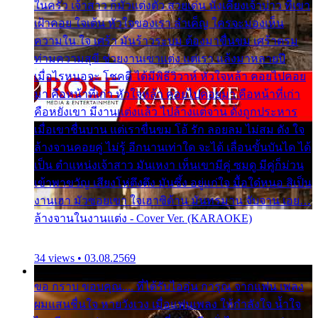
ในครัว เจ้าสาว ก็มัวแต่งตัว สวยเด่น นั่งเคียงเจ้าบ่าว ที่เขา
เฝ้าคอย ใจเต้น หัวใจของเรา ลำเค็ญ ใครจะมองเห็น
ความใน ใจ เศร้า มันร้าวระบม ต้องมาขื่นขม เศร้าตรม
ท่ามความสุขี ช่วยงานเขาแต่ง แต่เรา แล้งมาหลายปี
เมื่อไรหนอจะ โชคดี ได้มีพิธีวิวาห์ หัวใจหล้า คอยไปคอย
มา คือหน้าที่เก่า หัวใจหล้า คอยไปคอยมา คือหน้าที่เก่า
คือหยังเขา มีงานแต่งแล้ว ไปล้างแต่จาน ดั่งถูกประหาร
เมื่อเขาชื่นบาน แต่เราขื่นขม โอ้ รัก ลอยลม ไม่สม ดัง ใจ
ล้างจานคอยคู่ ไม่รู้ อีกนานเท่าใด จะได้ เลื่อนขั้นบันได ได้
เป็น ตำแหน่งเจ้าสาว มันเหงา เห็นเขามีคู่ ซมดู มีคู่ก็ม่วน
เข้าพาขวัญ เสียงโห่ตึงตึง มันซึ้ง อยู่แก่ใจ มื้อใด๋หนอ สิเป็น
งานเฮา มัวซอยเขา ใจเฮาซิด้าน มันทรมาน จับจาน เอย…
ล้างจานในงานแต่ง - Cover Ver. (KARAOKE)
34 views • 03.08.2569
ขอ กราบ ขอบคุณ.... ที่ได้รับไออุ่น การุณ จากแฟน เพลง
ผมแสนชื่นใจ หายวังเวง เมื่อแฟนเพลง ให้กำลังใจ น้ำใจ