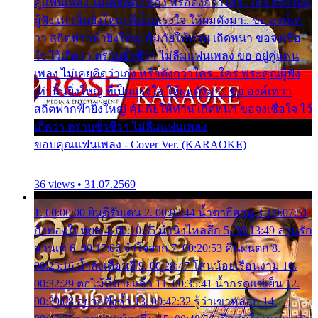
คู่แฟนเพลง ไม่เคยคิดว่าเก่ง หรือดังกว่าใคร..ใคร พระคุณ
ผู้ฟัง เท่านั้นยิ่งใหญ่ ที่เป็นแรงใจ ให้ผมดังมา.. ขอ องค์เท
วา สถิตฟากฟ้ายิ่งใหญ่ คุ้มภัยให้ท่าน เถิดหนา ขอจงเชื่อ
ใจ ไว้เถิดว่า ตราบชั่วชีวา ไม่ลืมแฟนเพลง ขอ อยู่คู่แฟน
เพลง ไม่เคยคิดว่าเก่ง หรือดังกว่าใคร..ใคร พระคุณผู้ฟัง
เท่านั้นยิ่งใหญ่ ที่เป็นแรงใจ ให้ผมดังมา.. ขอ องค์เทวา
สถิตฟากฟ้ายิ่งใหญ่ คุ้มภัยให้ท่าน เถิดหนา ขอจงเชื่อใจ ไว้
เถิดว่า ตราบชั่วชีวา ไม่ลืมแฟนเพลง
ขอบคุณแฟนเพลง - Cover Ver. (KARAOKE)
36 views • 31.07.2569
1. 00:00:00 ยินดีรับเดน 2. 00:03:44 น้ำตาอีสาน 3. 00:07:51
กิ่งทองใบหยก 4. 00:10:35 น้ำนิ่งไหลลึก 5. 00:13:49 ลานรัก
ลานเท 6. 00:17:06 จำใจจาก 7. 00:20:53 คืนฝนตก 8.
00:25:16 น้ำลงเดือนยี่ 9. 00:28:47 โสนน้อยเรือนงาม 10.
00:32:29 ตอไม้ที่ตายแล้ว 11. 00:35:41 น้ำกรดแช่เย็น 12.
00:39:08 อยากฟังซ้ำ 13. 00:42:32 รู้ว่าเขาหลอก 14.