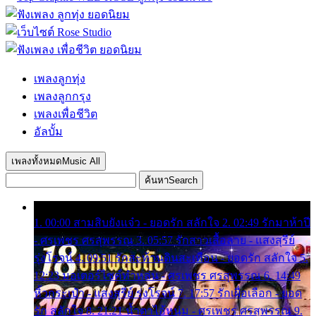
เพลงลูกทุ่ง
เพลงลูกกรุง
เพลงเพื่อชีวิต
อัลบั้ม
เพลงทั้งหมด
Music All
ค้นหา
Search
1. 00:00 สามสิบยังแจ๋ว - ยอดรัก สลักใจ 2. 02:49 รักมาห้าปี
- ศรเพชร ศรสุพรรณ 3. 05:57 รักสาวเสื้อลาย - แสงสุรีย์
รุ่งโรจน์ 4. 09:51 รักสะท้านดินสะเทือน - ยอดรัก สลักใจ 5.
12:23 มอเตอร์ไซค์ทำหล่น - ศรเพชร ศรสุพรรณ 6. 14:49
หิ้วกระเป๋า - แสงสุรีย์ รุ่งโรจน์ 7. 17:57 รักเผื่อเลือก - ยอด
รัก สลักใจ 8. 21:21 น้ำตาไอ้หนุ่ม - ศรเพชร ศรสุพรรณ 9.