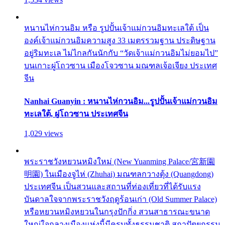
หนานไห่กวนอิม หรือ รูปปั้นเจ้าแม่กวนอิมทะเลใต้ เป็น
องค์เจ้าแม่กวนอิมความสูง 33 เมตรรวมฐาน ประดิษฐาน
อยู่ริมทะเล ไม่ไกลกันนักกับ “วัดเจ้าแม่กวนอิมไม่ยอมไป”
บนเกาะผู่โถวซาน เมืองโจวซาน มณฑลเจ้อเจียง ประเทศ
จีน
Nanhai Guanyin : หนานไห่กวนอิม...รูปปั้นเจ้าแม่กวนอิม
ทะเลใต้, ผู่โถวซาน ประเทศจีน
1,029 views
พระราชวังหยวนหมิงใหม่ (New Yuanming Palace/宮新園
明園) ในเมืองจูไห่ (Zhuhai) มณฑลกวางตุ้ง (Quangdong)
ประเทศจีน เป็นสวนและสถานที่ท่องเที่ยวที่ได้รับแรง
บันดาลใจจากพระราชวังฤดูร้อนเก่า (Old Summer Palace)
หรือหยวนหมิงหยวนในกรุงปักกิ่ง สวนสาธารณะขนาด
ใหญ่ใจกลางเมืองแห่งนี้มีครบทั้งธรรมชาติ สถาปัตยกรรม