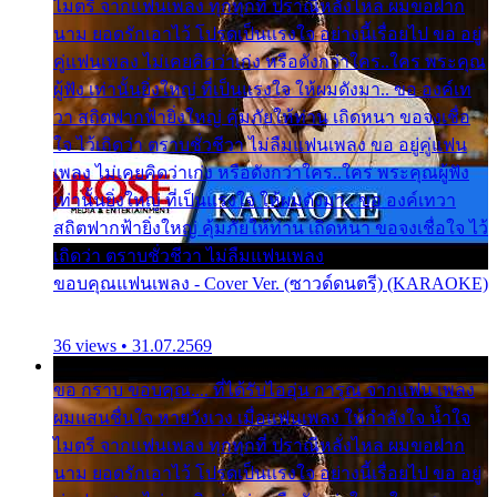
ไมตรี จากแฟนเพลง ทุกทุกที่ ปราณีหลั่งไหล ผมขอฝาก
นาม ยอดรักเอาไว้ โปรดเป็นแรงใจ อย่างนี้เรื่อยไป ขอ อยู่
คู่แฟนเพลง ไม่เคยคิดว่าเก่ง หรือดังกว่าใคร..ใคร พระคุณ
ผู้ฟัง เท่านั้นยิ่งใหญ่ ที่เป็นแรงใจ ให้ผมดังมา.. ขอ องค์เท
วา สถิตฟากฟ้ายิ่งใหญ่ คุ้มภัยให้ท่าน เถิดหนา ขอจงเชื่อ
ใจ ไว้เถิดว่า ตราบชั่วชีวา ไม่ลืมแฟนเพลง ขอ อยู่คู่แฟน
เพลง ไม่เคยคิดว่าเก่ง หรือดังกว่าใคร..ใคร พระคุณผู้ฟัง
เท่านั้นยิ่งใหญ่ ที่เป็นแรงใจ ให้ผมดังมา.. ขอ องค์เทวา
สถิตฟากฟ้ายิ่งใหญ่ คุ้มภัยให้ท่าน เถิดหนา ขอจงเชื่อใจ ไว้
เถิดว่า ตราบชั่วชีวา ไม่ลืมแฟนเพลง
ขอบคุณแฟนเพลง - Cover Ver. (ซาวด์ดนตรี) (KARAOKE)
36 views • 31.07.2569
ขอ กราบ ขอบคุณ.... ที่ได้รับไออุ่น การุณ จากแฟน เพลง
ผมแสนชื่นใจ หายวังเวง เมื่อแฟนเพลง ให้กำลังใจ น้ำใจ
ไมตรี จากแฟนเพลง ทุกทุกที่ ปราณีหลั่งไหล ผมขอฝาก
นาม ยอดรักเอาไว้ โปรดเป็นแรงใจ อย่างนี้เรื่อยไป ขอ อยู่