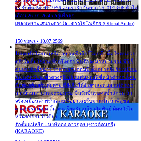
ขอรักคืน 24. 01:19:56 คนเรารักกันยาก 25. 01:23:06 หัวใจ
เถื่อน 26. 01:26:45 อยู่เพื่อลูก
เพลงเพราะเสนาะดวงใจ - ดาวใจ ไพจิตร (Official Audio)
150 views • 10.07.2569
ไม่เคยรักใครแน่หรือ อยากเชื่อถือก็ไม่กล้า ติ๋มใช่คนสวย
ตรึงใจ ติ๋มใช่งามซึ้งตรึงตรา พี่หรือจะมาหมายร่วมชีวี ก็
คนเขาลืออื้อฉาว ว่าสาวๆรุมตอมพี่ ติ๋มอยากรับรักเหมือน
กัน แต่หวั่นจะช้ำดวงฤดี กลัวแฟนของพี่ชี้หน้าด่าทอ ก็คน
ชื่อต๋อยต้อยตุ้มตุ๋ยต่าย พี่ยังลืมได้ง่ายๆเลยหนอ แค่ตัวเรา
สาวบ้านนา แสนจะซอมซ่อ ขืนรักขืนรอคงช้ำสักวัน ถ้า
จริงเหมือนคำพร่ำเฉลย พี่อย่าเฉยรีบมาหมั้น ถ้าพี่สู่ขอ
ตามธรรมเนียม ติ๋มจะเตรียมรับเกลียวสัมพันธ์ ผิดหวังไม่
หวั่นขอยอมได้เคียง
รักติ๋มแน่หรือ - หงษ์ทอง ดาวอุดร (ซาวด์ดนตรี)
(KARAOKE)