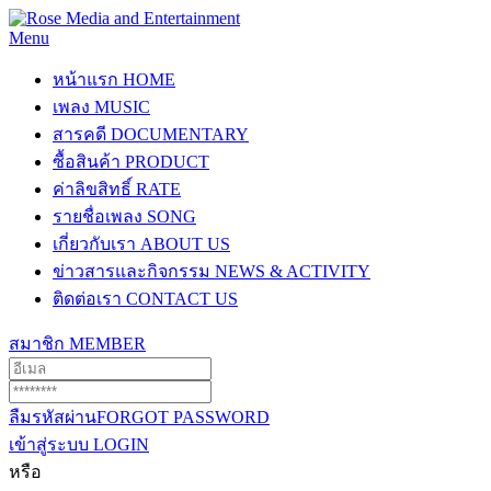
Menu
หน้าแรก
HOME
เพลง
MUSIC
สารคดี
DOCUMENTARY
ซื้อสินค้า
PRODUCT
ค่าลิขสิทธิ์
RATE
รายชื่อเพลง
SONG
เกี่ยวกับเรา
ABOUT US
ข่าวสารและกิจกรรม
NEWS & ACTIVITY
ติดต่อเรา
CONTACT US
สมาชิก
MEMBER
ลืมรหัสผ่าน
FORGOT PASSWORD
เข้าสู่ระบบ
LOGIN
หรือ