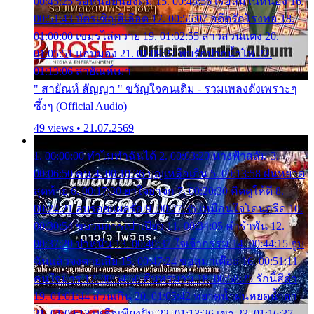
00:45:25 รอหน่อยน้องติ๋ม 15. 00:48:56 เรือล่มในหนอง 16.
00:51:43 บัตรเชิญสีเลือด 17. 00:56:07 อดีตรักโรงทอ 18.
01:00:00 เขมรไล่ควาย 19. 01:02:55 สาวสวนแตง 20.
01:05:51 แอบมอง 21. 01:09:27 พบรักปากน้ำโพ 22.
01:13:06 สายัณห์เมา
" สายัณห์ สัญญา " ขวัญใจคนเดิม - รวมเพลงดังเพราะๆ
ซึ้งๆ (Official Audio)
49 views • 21.07.2569
1. 00:00:00 ทำไมทำฉันได้ 2. 00:03:20 นางฟ้าสลัม 3.
00:06:50 คน 4. 00:10:36 บุญเหลือเกิน 5. 00:13:58 ฝนหยาด
สุดท้าย 6. 00:17:30 ยาใจยาจก 7. 00:20:30 คิดดูให้ดี 8.
00:24:21 ลบรอยแผลรัก 9. 00:27:35 เหมือนใจโดนกรีด 10.
00:30:54 ขบวนการเปาเปียว 11. 00:34:05 คำรำพัน 12.
00:37:20 ปาหนัน 13. 00:40:37 ใจเจ้ากรรม 14. 00:44:15 จูบ
ฉันแล้วจงตายเสีย 15. 00:47:24 ขอสูมาเต๊อะ 16. 00:51:11
คนใจมาร 17. 00:54:50 คืนทรมาน 18. 00:58:25 รักนี้สีดำ
19. 01:01:44 ส่วนเกิน 20. 01:05:42 หยาดน้ำฝนหยดน้ำตา
21. 01:09:13 เหลือเพียงฝัน 22. 01:13:26 เขา 23. 01:16:37