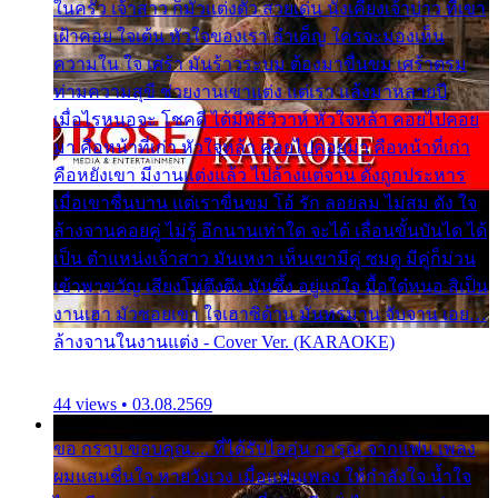
ในครัว เจ้าสาว ก็มัวแต่งตัว สวยเด่น นั่งเคียงเจ้าบ่าว ที่เขา
เฝ้าคอย ใจเต้น หัวใจของเรา ลำเค็ญ ใครจะมองเห็น
ความใน ใจ เศร้า มันร้าวระบม ต้องมาขื่นขม เศร้าตรม
ท่ามความสุขี ช่วยงานเขาแต่ง แต่เรา แล้งมาหลายปี
เมื่อไรหนอจะ โชคดี ได้มีพิธีวิวาห์ หัวใจหล้า คอยไปคอย
มา คือหน้าที่เก่า หัวใจหล้า คอยไปคอยมา คือหน้าที่เก่า
คือหยังเขา มีงานแต่งแล้ว ไปล้างแต่จาน ดั่งถูกประหาร
เมื่อเขาชื่นบาน แต่เราขื่นขม โอ้ รัก ลอยลม ไม่สม ดัง ใจ
ล้างจานคอยคู่ ไม่รู้ อีกนานเท่าใด จะได้ เลื่อนขั้นบันได ได้
เป็น ตำแหน่งเจ้าสาว มันเหงา เห็นเขามีคู่ ซมดู มีคู่ก็ม่วน
เข้าพาขวัญ เสียงโห่ตึงตึง มันซึ้ง อยู่แก่ใจ มื้อใด๋หนอ สิเป็น
งานเฮา มัวซอยเขา ใจเฮาซิด้าน มันทรมาน จับจาน เอย…
ล้างจานในงานแต่ง - Cover Ver. (KARAOKE)
44 views • 03.08.2569
ขอ กราบ ขอบคุณ.... ที่ได้รับไออุ่น การุณ จากแฟน เพลง
ผมแสนชื่นใจ หายวังเวง เมื่อแฟนเพลง ให้กำลังใจ น้ำใจ