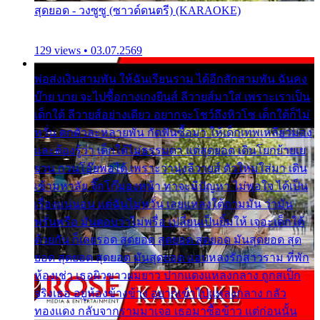
สุดยอด - วงซูซู (ซาวด์ดนตรี) (KARAOKE)
129 views • 03.07.2569
พ่อส่งเงินสามพัน ให้ฉันเรียนราม ได้อีกสักสามพัน ฉันคง
บ๊าย บาย จะไปซื้อกางเกงยีนส์ ลีวายส์มาใส่ เพราะเราเป็น
เด็กใต้ ลีวายส์อย่างเดียว อยากจะโชว์ถึงหิวโซ เด็กใต้ก็ไม่
หวั่น ตกตัวละหลายพัน กัดฟันซื้อมา ให้เด็กเทพเหลียวมอง
และต้องรู้ว่า เด็กใต้ไม่ธรรมดา แต่สุดยอด เดินโยกย้ายเย
ยวน กวนโอ๊ยพอได้ เพราะว่านุ่งลีวายส์ ตัวใหม่ใส่มา เดิน
เข้ามหาลัย จิ๊กโก๊มองหน้า ท่าจะมีปัญหา ไม่พอใจ ได้เป็น
เรื่องแน่นอน แต่ฉันไม่หวั่น เลยแหลงใต้ถามมัน ว่ามัน
พรั่นพรือ มันตอบว่าไม่พรื่อ เปลี่ยนเป็นยิ้มให้ เจอะเด็กใต้
ด้วยกัน ก็เลยรอด สุดยอด สุดยอด สุดยอด มันสุดยอด สุด
ยอด สุดยอด สุดยอด มันสุดยอด แอบหลงรักสาวราม ที่พัก
ห้องเช่า เธอผิวขาวผมยาว ปากแดงแหลงกลาง ถูกสเป็ก
จริงเธอ อยู่ห้องข้างข้าง อยากเข้าไปแหลงกลาง กลัว
ทองแดง กลับจากรามมาเจอ เธอมาซื้อข้าว แต่ก่อนนั้น