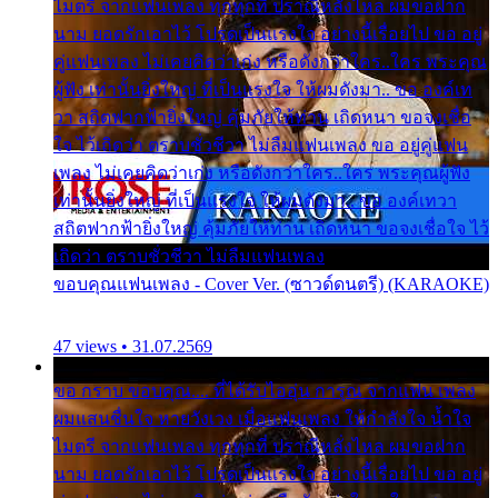
ไมตรี จากแฟนเพลง ทุกทุกที่ ปราณีหลั่งไหล ผมขอฝาก
นาม ยอดรักเอาไว้ โปรดเป็นแรงใจ อย่างนี้เรื่อยไป ขอ อยู่
คู่แฟนเพลง ไม่เคยคิดว่าเก่ง หรือดังกว่าใคร..ใคร พระคุณ
ผู้ฟัง เท่านั้นยิ่งใหญ่ ที่เป็นแรงใจ ให้ผมดังมา.. ขอ องค์เท
วา สถิตฟากฟ้ายิ่งใหญ่ คุ้มภัยให้ท่าน เถิดหนา ขอจงเชื่อ
ใจ ไว้เถิดว่า ตราบชั่วชีวา ไม่ลืมแฟนเพลง ขอ อยู่คู่แฟน
เพลง ไม่เคยคิดว่าเก่ง หรือดังกว่าใคร..ใคร พระคุณผู้ฟัง
เท่านั้นยิ่งใหญ่ ที่เป็นแรงใจ ให้ผมดังมา.. ขอ องค์เทวา
สถิตฟากฟ้ายิ่งใหญ่ คุ้มภัยให้ท่าน เถิดหนา ขอจงเชื่อใจ ไว้
เถิดว่า ตราบชั่วชีวา ไม่ลืมแฟนเพลง
ขอบคุณแฟนเพลง - Cover Ver. (ซาวด์ดนตรี) (KARAOKE)
47 views • 31.07.2569
ขอ กราบ ขอบคุณ.... ที่ได้รับไออุ่น การุณ จากแฟน เพลง
ผมแสนชื่นใจ หายวังเวง เมื่อแฟนเพลง ให้กำลังใจ น้ำใจ
ไมตรี จากแฟนเพลง ทุกทุกที่ ปราณีหลั่งไหล ผมขอฝาก
นาม ยอดรักเอาไว้ โปรดเป็นแรงใจ อย่างนี้เรื่อยไป ขอ อยู่