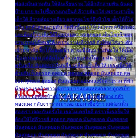
พ่อส่งเงินสามพัน ให้ฉันเรียนราม ได้อีกสักสามพัน ฉันคง
บ๊าย บาย จะไปซื้อกางเกงยีนส์ ลีวายส์มาใส่ เพราะเราเป็น
เด็กใต้ ลีวายส์อย่างเดียว อยากจะโชว์ถึงหิวโซ เด็กใต้ก็ไม่
หวั่น ตกตัวละหลายพัน กัดฟันซื้อมา ให้เด็กเทพเหลียวมอง
และต้องรู้ว่า เด็กใต้ไม่ธรรมดา แต่สุดยอด เดินโยกย้ายเย
ยวน กวนโอ๊ยพอได้ เพราะว่านุ่งลีวายส์ ตัวใหม่ใส่มา เดิน
เข้ามหาลัย จิ๊กโก๊มองหน้า ท่าจะมีปัญหา ไม่พอใจ ได้เป็น
เรื่องแน่นอน แต่ฉันไม่หวั่น เลยแหลงใต้ถามมัน ว่ามัน
พรั่นพรือ มันตอบว่าไม่พรื่อ เปลี่ยนเป็นยิ้มให้ เจอะเด็กใต้
ด้วยกัน ก็เลยรอด สุดยอด สุดยอด สุดยอด มันสุดยอด สุด
ยอด สุดยอด สุดยอด มันสุดยอด แอบหลงรักสาวราม ที่พัก
ห้องเช่า เธอผิวขาวผมยาว ปากแดงแหลงกลาง ถูกสเป็ก
จริงเธอ อยู่ห้องข้างข้าง อยากเข้าไปแหลงกลาง กลัว
ทองแดง กลับจากรามมาเจอ เธอมาซื้อข้าว แต่ก่อนนั้น
สองเรา เจอะกันครั้งใด เธอไม่เคยไยดี คราวนี้เธอยิ้มให้
ต้องให้ใส่ลีวายส์ สุดยอด สุดยอด มันสุดยอด มันสุดยอด
มันสุดยอด มันสุดยอด มันสุดยอด มันสุดยอด มันสุดยอด
มันสุดยอด มันสุดยอด มันสุดยอด มันสุดยอด มันสุดยอด