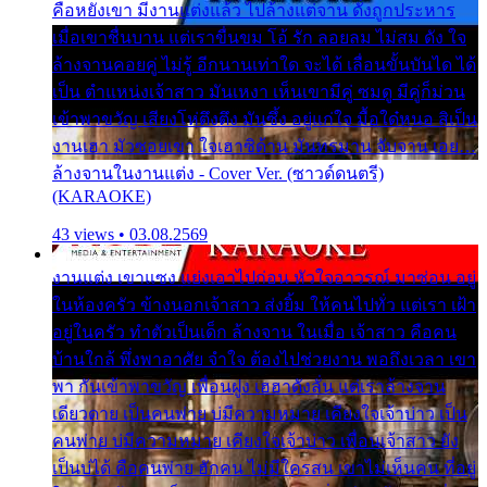
คือหยังเขา มีงานแต่งแล้ว ไปล้างแต่จาน ดั่งถูกประหาร
เมื่อเขาชื่นบาน แต่เราขื่นขม โอ้ รัก ลอยลม ไม่สม ดัง ใจ
ล้างจานคอยคู่ ไม่รู้ อีกนานเท่าใด จะได้ เลื่อนขั้นบันได ได้
เป็น ตำแหน่งเจ้าสาว มันเหงา เห็นเขามีคู่ ซมดู มีคู่ก็ม่วน
เข้าพาขวัญ เสียงโห่ตึงตึง มันซึ้ง อยู่แก่ใจ มื้อใด๋หนอ สิเป็น
งานเฮา มัวซอยเขา ใจเฮาซิด้าน มันทรมาน จับจาน เอย…
ล้างจานในงานแต่ง - Cover Ver. (ซาวด์ดนตรี)
(KARAOKE)
43 views • 03.08.2569
งานแต่ง เขาแซง แย่งเอาไปก่อน หัวใจอาวรณ์ มาซ่อน อยู่
ในห้องครัว ข้างนอกเจ้าสาว ส่งยิ้ม ให้คนไปทั่ว แต่เรา เฝ้า
อยู่ในครัว ทำตัวเป็นเด็ก ล้างจาน ในเมื่อ เจ้าสาว คือคน
บ้านใกล้ พึ่งพาอาศัย จำใจ ต้องไปช่วยงาน พอถึงเวลา เขา
พา กันเข้าพาขวัญ เพื่อนฝูง เฮฮาดังลั่น แต่เราล้างจาน
เดียวดาย เป็นคนพ่าย บ่มีความหมาย เคียงใจเจ้าบ่าว เป็น
คนพ่าย บ่มีความหมาย เคียงใจเจ้าบ่าว เพื่อนเจ้าสาว ยัง
เป็นบ่ได้ คือคนพ่าย ฮักคน ไม่มีใครสน เขาไม่เห็นคน ที่อยู่