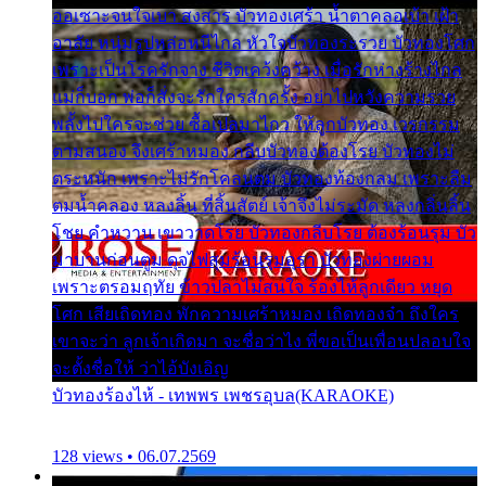
ออเซาะจนใจเบา สงสาร บัวทองเศร้า น้ำตาคลอเบ้า เฝ้า
อาลัย หนุ่มรูปหล่อหนีไกล หัวใจบัวทองระรวย บัวทองโศก
เพราะเป็นโรครักจาง ชีวิตเคว้งคว้าง เมื่อรักห่างร้างไกล
แม่ก็บอก พ่อก็สั่งจะรักใครสักครั้ง อย่าไปหวังความรวย
พลั้งไปใครจะช่วย ซื้อเปลมาไกว ให้ลูกบัวทอง เวรกรรม
ตามสนอง จึงเศร้าหมอง กลีบบัวทองต้องโรย บัวทองไม่
ตระหนัก เพราะไม่รักโคลนตม บัวทองท้องกลม เพราะลืม
ตมน้ำคลอง หลงลิ้น ที่สิ้นสัตย์ เจ้าจึงไม่ระมัด หลงกลิ่นลิ้น
โชย คำหวาน เขาวาดโรย บัวทองกลีบโรย ต้องร้อนรุม บัว
มาบานก่อนตูม ดุจไฟสุมร้อนรุมอุรา บัวทองผ่ายผอม
เพราะตรอมฤทัย ข้าวปลาไม่สนใจ ร้องไห้ลูกเดียว หยุด
โศก เสียเถิดทอง พักความเศร้าหมอง เถิดทองจ๋า ถึงใคร
เขาจะว่า ลูกเจ้าเกิดมา จะชื่อว่าไง พี่ขอเป็นเพื่อนปลอบใจ
จะตั้งชื่อให้ ว่าไอ้บังเอิญ
บัวทองร้องไห้ - เทพพร เพชรอุบล(KARAOKE)
128 views • 06.07.2569