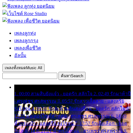
เพลงลูกทุ่ง
เพลงลูกกรุง
เพลงเพื่อชีวิต
อัลบั้ม
เพลงทั้งหมด
Music All
ค้นหา
Search
1. 00:00 สามสิบยังแจ๋ว - ยอดรัก สลักใจ 2. 02:49 รักมาห้าปี
- ศรเพชร ศรสุพรรณ 3. 05:57 รักสาวเสื้อลาย - แสงสุรีย์
รุ่งโรจน์ 4. 09:51 รักสะท้านดินสะเทือน - ยอดรัก สลักใจ 5.
12:23 มอเตอร์ไซค์ทำหล่น - ศรเพชร ศรสุพรรณ 6. 14:49
หิ้วกระเป๋า - แสงสุรีย์ รุ่งโรจน์ 7. 17:57 รักเผื่อเลือก - ยอด
รัก สลักใจ 8. 21:21 น้ำตาไอ้หนุ่ม - ศรเพชร ศรสุพรรณ 9.