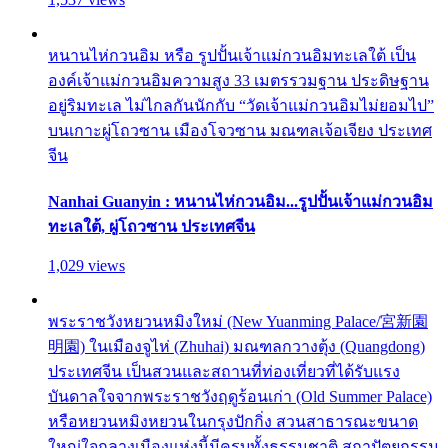
หนานไห่กวนอิม หรือ รูปปั้นเจ้าแม่กวนอิมทะเลใต้ เป็น
องค์เจ้าแม่กวนอิมความสูง 33 เมตรรวมฐาน ประดิษฐาน
อยู่ริมทะเล ไม่ไกลกันนักกับ “วัดเจ้าแม่กวนอิมไม่ยอมไป”
บนเกาะผู่โถวซาน เมืองโจวซาน มณฑลเจ้อเจียง ประเทศ
จีน
Nanhai Guanyin : หนานไห่กวนอิม...รูปปั้นเจ้าแม่กวนอิม
ทะเลใต้, ผู่โถวซาน ประเทศจีน
1,029 views
พระราชวังหยวนหมิงใหม่ (New Yuanming Palace/宮新園
明園) ในเมืองจูไห่ (Zhuhai) มณฑลกวางตุ้ง (Quangdong)
ประเทศจีน เป็นสวนและสถานที่ท่องเที่ยวที่ได้รับแรง
บันดาลใจจากพระราชวังฤดูร้อนเก่า (Old Summer Palace)
หรือหยวนหมิงหยวนในกรุงปักกิ่ง สวนสาธารณะขนาด
ใหญ่ใจกลางเมืองแห่งนี้มีครบทั้งธรรมชาติ สถาปัตยกรรม