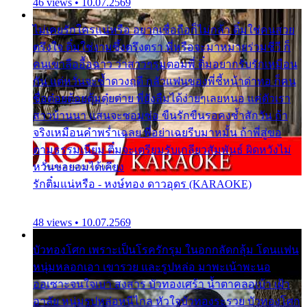
46 views • 10.07.2569
ไม่เคยรักใครแน่หรือ อยากเชื่อถือก็ไม่กล้า ติ๋มใช่คนสวย
ตรึงใจ ติ๋มใช่งามซึ้งตรึงตรา พี่หรือจะมาหมายร่วมชีวี ก็
คนเขาลืออื้อฉาว ว่าสาวๆรุมตอมพี่ ติ๋มอยากรับรักเหมือน
กัน แต่หวั่นจะช้ำดวงฤดี กลัวแฟนของพี่ชี้หน้าด่าทอ ก็คน
ชื่อต๋อยต้อยตุ้มตุ๋ยต่าย พี่ยังลืมได้ง่ายๆเลยหนอ แค่ตัวเรา
สาวบ้านนา แสนจะซอมซ่อ ขืนรักขืนรอคงช้ำสักวัน ถ้า
จริงเหมือนคำพร่ำเฉลย พี่อย่าเฉยรีบมาหมั้น ถ้าพี่สู่ขอ
ตามธรรมเนียม ติ๋มจะเตรียมรับเกลียวสัมพันธ์ ผิดหวังไม่
หวั่นขอยอมได้เคียง
รักติ๋มแน่หรือ - หงษ์ทอง ดาวอุดร (KARAOKE)
48 views • 10.07.2569
บัวทองโศก เพราะเป็นโรครักรุม ในอกกลัดกลุ้ม โดนแฟน
หนุ่มหลอกเอา เขารวย และรูปหล่อ มาพะเน้าพะนอ
ออเซาะจนใจเบา สงสาร บัวทองเศร้า น้ำตาคลอเบ้า เฝ้า
อาลัย หนุ่มรูปหล่อหนีไกล หัวใจบัวทองระรวย บัวทองโศก