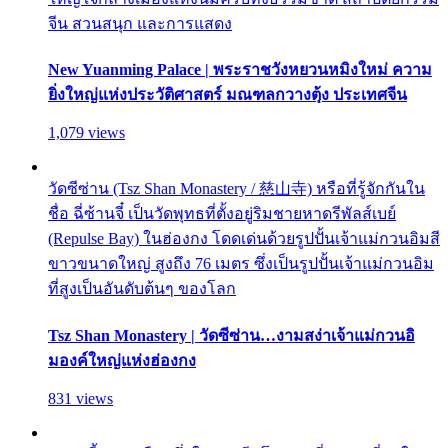
จีน สวนสนุก และการแสดง
New Yuanming Palace | พระราชวังหยวนหมิงใหม่ ความ
ยิ่งใหญ่แห่งประวัติศาสตร์ มณฑลกวางตุ้ง ประเทศจีน
1,079 views
วัดซีซ่าน (Tsz Shan Monastery / 慈山寺) หรือที่รู้จักกันใน
ชื่อ ฉี่ซ้านจี๋ เป็นวัดพุทธที่ตั้งอยู่ริมชายหาดรีพัลส์เบย์
(Repulse Bay) ในฮ่องกง โดดเด่นด้วยรูปปั้นเจ้าแม่กวนอิมสี
ขาวขนาดใหญ่ สูงถึง 76 เมตร ซึ่งเป็นรูปปั้นเจ้าแม่กวนอิม
ที่สูงเป็นอันดับต้นๆ ของโลก
Tsz Shan Monastery | วัดซีซ่าน…งามสง่าเจ้าแม่กวนอิ
มองค์ใหญ่แห่งฮ่องกง
831 views