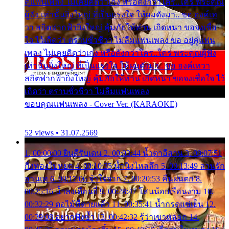
คู่แฟนเพลง ไม่เคยคิดว่าเก่ง หรือดังกว่าใคร..ใคร พระคุณ
ผู้ฟัง เท่านั้นยิ่งใหญ่ ที่เป็นแรงใจ ให้ผมดังมา.. ขอ องค์เท
วา สถิตฟากฟ้ายิ่งใหญ่ คุ้มภัยให้ท่าน เถิดหนา ขอจงเชื่อ
ใจ ไว้เถิดว่า ตราบชั่วชีวา ไม่ลืมแฟนเพลง ขอ อยู่คู่แฟน
เพลง ไม่เคยคิดว่าเก่ง หรือดังกว่าใคร..ใคร พระคุณผู้ฟัง
เท่านั้นยิ่งใหญ่ ที่เป็นแรงใจ ให้ผมดังมา.. ขอ องค์เทวา
สถิตฟากฟ้ายิ่งใหญ่ คุ้มภัยให้ท่าน เถิดหนา ขอจงเชื่อใจ ไว้
เถิดว่า ตราบชั่วชีวา ไม่ลืมแฟนเพลง
ขอบคุณแฟนเพลง - Cover Ver. (KARAOKE)
52 views • 31.07.2569
1. 00:00:00 ยินดีรับเดน 2. 00:03:44 น้ำตาอีสาน 3. 00:07:51
กิ่งทองใบหยก 4. 00:10:35 น้ำนิ่งไหลลึก 5. 00:13:49 ลานรัก
ลานเท 6. 00:17:06 จำใจจาก 7. 00:20:53 คืนฝนตก 8.
00:25:16 น้ำลงเดือนยี่ 9. 00:28:47 โสนน้อยเรือนงาม 10.
00:32:29 ตอไม้ที่ตายแล้ว 11. 00:35:41 น้ำกรดแช่เย็น 12.
00:39:08 อยากฟังซ้ำ 13. 00:42:32 รู้ว่าเขาหลอก 14.