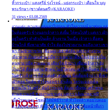
หิ้วกระเป๋า | แสงสุรีย์ รุ่งโรจน์ - แย่งกระเป๋า | เตือนใจ บุญ
พระรักษา (ซาวด์ดนตรี) (KARAOKE)
31 views • 03.08.2569
งานแต่ง เขาแซง แย่งเอาไปก่อน หัวใจอาวรณ์ มาซ่อน อยู่
ในห้องครัว ข้างนอกเจ้าสาว ส่งยิ้ม ให้คนไปทั่ว แต่เรา เฝ้า
อยู่ในครัว ทำตัวเป็นเด็ก ล้างจาน ในเมื่อ เจ้าสาว คือคน
บ้านใกล้ พึ่งพาอาศัย จำใจ ต้องไปช่วยงาน พอถึงเวลา เขา
พา กันเข้าพาขวัญ เพื่อนฝูง เฮฮาดังลั่น แต่เราล้างจาน
เดียวดาย เป็นคนพ่าย บ่มีความหมาย เคียงใจเจ้าบ่าว เป็น
คนพ่าย บ่มีความหมาย เคียงใจเจ้าบ่าว เพื่อนเจ้าสาว ยัง
เป็นบ่ได้ คือคนพ่าย ฮักคน ไม่มีใครสน เขาไม่เห็นคน ที่อยู่
ในครัว เจ้าสาว ก็มัวแต่งตัว สวยเด่น นั่งเคียงเจ้าบ่าว ที่เขา
เฝ้าคอย ใจเต้น หัวใจของเรา ลำเค็ญ ใครจะมองเห็น
ความใน ใจ เศร้า มันร้าวระบม ต้องมาขื่นขม เศร้าตรม
ท่ามความสุขี ช่วยงานเขาแต่ง แต่เรา แล้งมาหลายปี
เมื่อไรหนอจะ โชคดี ได้มีพิธีวิวาห์ หัวใจหล้า คอยไปคอย
มา คือหน้าที่เก่า หัวใจหล้า คอยไปคอยมา คือหน้าที่เก่า