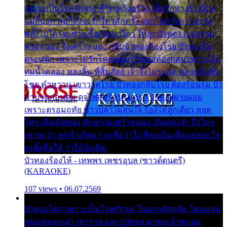
เพราะเป็นโรครักจาง ชีวิตเคว้งคว้าง เมื่อรักห่างร้างไกล
แม่ก็บอก พ่อก็สั่งจะรักใครสักครั้ง อย่าไปหวังความรวย
พลั้งไปใครจะช่วย ซื้อเปลมาไกว ให้ลูกบัวทอง เวรกรรม
ตามสนอง จึงเศร้าหมอง กลีบบัวทองต้องโรย บัวทองไม่
ตระหนัก เพราะไม่รักโคลนตม บัวทองท้องกลม เพราะลืม
ตมน้ำคลอง หลงลิ้น ที่สิ้นสัตย์ เจ้าจึงไม่ระมัด หลงกลิ่นลิ้น
โชย คำหวาน เขาวาดโรย บัวทองกลีบโรย ต้องร้อนรุม บัว
มาบานก่อนตูม ดุจไฟสุมร้อนรุมอุรา บัวทองผ่ายผอม
เพราะตรอมฤทัย ข้าวปลาไม่สนใจ ร้องไห้ลูกเดียว หยุด
โศก เสียเถิดทอง พักความเศร้าหมอง เถิดทองจ๋า ถึงใคร
เขาจะว่า ลูกเจ้าเกิดมา จะชื่อว่าไง พี่ขอเป็นเพื่อนปลอบใจ
จะตั้งชื่อให้ ว่าไอ้บังเอิญ
บัวทองร้องไห้ - เทพพร เพชรอุบล (ซาวด์ดนตรี)
(KARAOKE)
107 views • 06.07.2569
บัวทองโศก เพราะเป็นโรครักรุม ในอกกลัดกลุ้ม โดนแฟน
หนุ่มหลอกเอา เขารวย และรูปหล่อ มาพะเน้าพะนอ