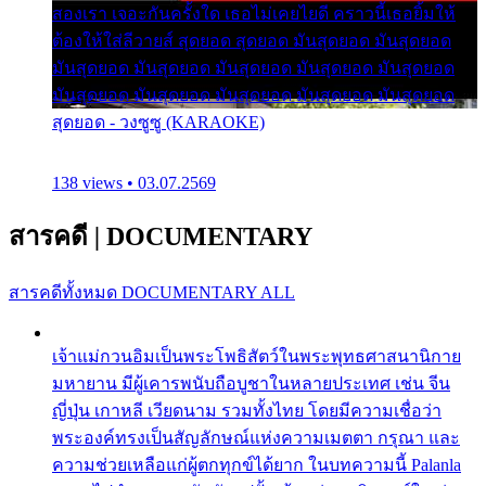
สองเรา เจอะกันครั้งใด เธอไม่เคยไยดี คราวนี้เธอยิ้มให้
ต้องให้ใส่ลีวายส์ สุดยอด สุดยอด มันสุดยอด มันสุดยอด
มันสุดยอด มันสุดยอด มันสุดยอด มันสุดยอด มันสุดยอด
มันสุดยอด มันสุดยอด มันสุดยอด มันสุดยอด มันสุดยอด
สุดยอด - วงซูซู (KARAOKE)
138 views • 03.07.2569
สารคดี
|
DOCUMENTARY
สารคดีทั้งหมด
DOCUMENTARY ALL
เจ้าแม่กวนอิมเป็นพระโพธิสัตว์ในพระพุทธศาสนานิกาย
มหายาน มีผู้เคารพนับถือบูชาในหลายประเทศ เช่น จีน
ญี่ปุ่น เกาหลี เวียดนาม รวมทั้งไทย โดยมีความเชื่อว่า
พระองค์ทรงเป็นสัญลักษณ์แห่งความเมตตา กรุณา และ
ความช่วยเหลือแก่ผู้ตกทุกข์ได้ยาก ในบทความนี้ Palanla