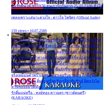
ขอรักคืน 24. 01:19:56 คนเรารักกันยาก 25. 01:23:06 หัวใจ
เถื่อน 26. 01:26:45 อยู่เพื่อลูก
เพลงเพราะเสนาะดวงใจ - ดาวใจ ไพจิตร (Official Audio)
159 views • 10.07.2569
ไม่เคยรักใครแน่หรือ อยากเชื่อถือก็ไม่กล้า ติ๋มใช่คนสวย
ตรึงใจ ติ๋มใช่งามซึ้งตรึงตรา พี่หรือจะมาหมายร่วมชีวี ก็
คนเขาลืออื้อฉาว ว่าสาวๆรุมตอมพี่ ติ๋มอยากรับรักเหมือน
กัน แต่หวั่นจะช้ำดวงฤดี กลัวแฟนของพี่ชี้หน้าด่าทอ ก็คน
ชื่อต๋อยต้อยตุ้มตุ๋ยต่าย พี่ยังลืมได้ง่ายๆเลยหนอ แค่ตัวเรา
สาวบ้านนา แสนจะซอมซ่อ ขืนรักขืนรอคงช้ำสักวัน ถ้า
จริงเหมือนคำพร่ำเฉลย พี่อย่าเฉยรีบมาหมั้น ถ้าพี่สู่ขอ
ตามธรรมเนียม ติ๋มจะเตรียมรับเกลียวสัมพันธ์ ผิดหวังไม่
หวั่นขอยอมได้เคียง
รักติ๋มแน่หรือ - หงษ์ทอง ดาวอุดร (ซาวด์ดนตรี)
(KARAOKE)