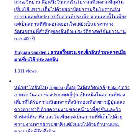
สวนอวี้หยวน คือหนึ่งในสวนจีนโบราณที่งดงามที่สุดใน
เซี่ยงไฮ้ เพราะเต็มไปด้วยสถาปัตยกรรมจีนโบราณอัน
งดงามและศิลปะการจัดสวนที่ประณีต สวนแห่งนี้ไม่เพียง
แต่เป็นสถานที่พักผ่อนหย่อนใจแต่ยังเป็นมรดกทาง
วัฒนธรรมที่สำคัญของจีนด้วยประวัติศาสตร์อันยาวนาน
กว่า 400 ปี
Yuyuan Garden : สวนอวี้หยวน จุดเช็กอินห้ามพลาดเมื่อ
มาเซี่ยงไฮ้ ประเทศจีน
1,311 views
หน้าผาโทจินโบ (Tojinbo) ตั้งอยู่ในจังหวัดฟุกุอิ (Fukui) ทาง
ภาคตะวันออกของประเทศญี่ปุ่น เป็นหนึ่งในสถานที่ท่อง
เที่ยวที่ได้รับความนิยมจากทั้งนักท่องเที่ยวชาวญี่ปุ่นและ
ชาวต่างชาติ ด้วยความงามของหน้าผาที่สูงชันและวิว
ทิวทัศน์ที่น่าทึ่ง และไม่เพียงแต่เป็นสถานที่ที่เต็มไปด้วย
ความงามจากธรรมชาติ แต่ยังแฝงไปด้วยตำนานและ
ความเชื่อที่ลึกซึ้งด้วย