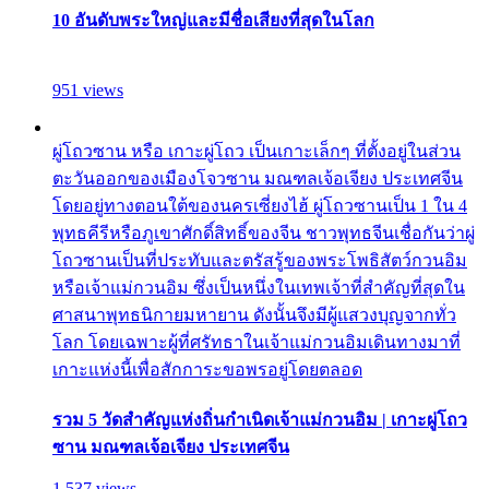
10 อันดับพระใหญ่และมีชื่อเสียงที่สุดในโลก
951 views
ผู่โถวซาน หรือ เกาะผู่โถว เป็นเกาะเล็กๆ ที่ตั้งอยู่ในส่วน
ตะวันออกของเมืองโจวซาน มณฑลเจ้อเจียง ประเทศจีน
โดยอยู่ทางตอนใต้ของนครเซี่ยงไฮ้ ผู่โถวซานเป็น 1 ใน 4
พุทธคีรีหรือภูเขาศักดิ์สิทธิ์ของจีน ชาวพุทธจีนเชื่อกันว่าผู่
โถวซานเป็นที่ประทับและตรัสรู้ของพระโพธิสัตว์กวนอิม
หรือเจ้าแม่กวนอิม ซึ่งเป็นหนึ่งในเทพเจ้าที่สำคัญที่สุดใน
ศาสนาพุทธนิกายมหายาน ดังนั้นจึงมีผู้แสวงบุญจากทั่ว
โลก โดยเฉพาะผู้ที่ศรัทธาในเจ้าแม่กวนอิมเดินทางมาที่
เกาะแห่งนี้เพื่อสักการะขอพรอยู่โดยตลอด
รวม 5 วัดสำคัญแห่งถิ่นกำเนิดเจ้าแม่กวนอิม | เกาะผู่โถว
ซาน มณฑลเจ้อเจียง ประเทศจีน
1,537 views