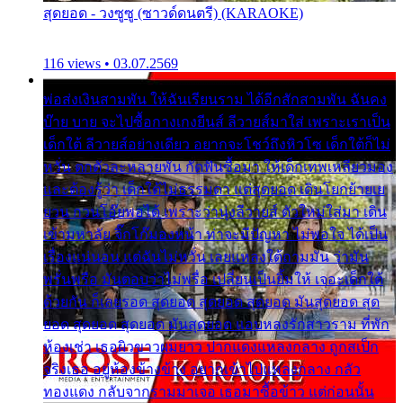
สุดยอด - วงซูซู (ซาวด์ดนตรี) (KARAOKE)
116 views • 03.07.2569
พ่อส่งเงินสามพัน ให้ฉันเรียนราม ได้อีกสักสามพัน ฉันคง
บ๊าย บาย จะไปซื้อกางเกงยีนส์ ลีวายส์มาใส่ เพราะเราเป็น
เด็กใต้ ลีวายส์อย่างเดียว อยากจะโชว์ถึงหิวโซ เด็กใต้ก็ไม่
หวั่น ตกตัวละหลายพัน กัดฟันซื้อมา ให้เด็กเทพเหลียวมอง
และต้องรู้ว่า เด็กใต้ไม่ธรรมดา แต่สุดยอด เดินโยกย้ายเย
ยวน กวนโอ๊ยพอได้ เพราะว่านุ่งลีวายส์ ตัวใหม่ใส่มา เดิน
เข้ามหาลัย จิ๊กโก๊มองหน้า ท่าจะมีปัญหา ไม่พอใจ ได้เป็น
เรื่องแน่นอน แต่ฉันไม่หวั่น เลยแหลงใต้ถามมัน ว่ามัน
พรั่นพรือ มันตอบว่าไม่พรื่อ เปลี่ยนเป็นยิ้มให้ เจอะเด็กใต้
ด้วยกัน ก็เลยรอด สุดยอด สุดยอด สุดยอด มันสุดยอด สุด
ยอด สุดยอด สุดยอด มันสุดยอด แอบหลงรักสาวราม ที่พัก
ห้องเช่า เธอผิวขาวผมยาว ปากแดงแหลงกลาง ถูกสเป็ก
จริงเธอ อยู่ห้องข้างข้าง อยากเข้าไปแหลงกลาง กลัว
ทองแดง กลับจากรามมาเจอ เธอมาซื้อข้าว แต่ก่อนนั้น