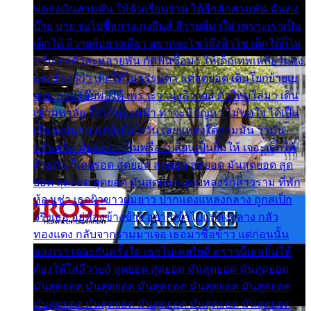
พ่อส่งเงินสามพัน ให้ฉันเรียนราม ได้อีกสักสามพัน ฉันคง
บ๊าย บาย จะไปซื้อกางเกงยีนส์ ลีวายส์มาใส่ เพราะเราเป็น
เด็กใต้ ลีวายส์อย่างเดียว อยากจะโชว์ถึงหิวโซ เด็กใต้ก็ไม่
หวั่น ตกตัวละหลายพัน กัดฟันซื้อมา ให้เด็กเทพเหลียวมอง
และต้องรู้ว่า เด็กใต้ไม่ธรรมดา แต่สุดยอด เดินโยกย้ายเย
ยวน กวนโอ๊ยพอได้ เพราะว่านุ่งลีวายส์ ตัวใหม่ใส่มา เดิน
เข้ามหาลัย จิ๊กโก๊มองหน้า ท่าจะมีปัญหา ไม่พอใจ ได้เป็น
เรื่องแน่นอน แต่ฉันไม่หวั่น เลยแหลงใต้ถามมัน ว่ามัน
พรั่นพรือ มันตอบว่าไม่พรื่อ เปลี่ยนเป็นยิ้มให้ เจอะเด็กใต้
ด้วยกัน ก็เลยรอด สุดยอด สุดยอด สุดยอด มันสุดยอด สุด
ยอด สุดยอด สุดยอด มันสุดยอด แอบหลงรักสาวราม ที่พัก
ห้องเช่า เธอผิวขาวผมยาว ปากแดงแหลงกลาง ถูกสเป็ก
จริงเธอ อยู่ห้องข้างข้าง อยากเข้าไปแหลงกลาง กลัว
ทองแดง กลับจากรามมาเจอ เธอมาซื้อข้าว แต่ก่อนนั้น
สองเรา เจอะกันครั้งใด เธอไม่เคยไยดี คราวนี้เธอยิ้มให้
ต้องให้ใส่ลีวายส์ สุดยอด สุดยอด มันสุดยอด มันสุดยอด
มันสุดยอด มันสุดยอด มันสุดยอด มันสุดยอด มันสุดยอด
มันสุดยอด มันสุดยอด มันสุดยอด มันสุดยอด มันสุดยอด