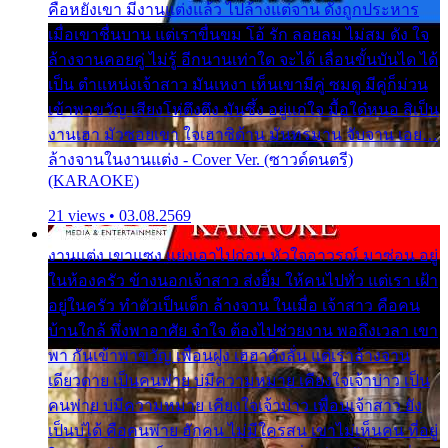
คือหยังเขา มีงานแต่งแล้ว ไปล้างแต่จาน ดั่งถูกประหาร
เมื่อเขาชื่นบาน แต่เราขื่นขม โอ้ รัก ลอยลม ไม่สม ดัง ใจ
ล้างจานคอยคู่ ไม่รู้ อีกนานเท่าใด จะได้ เลื่อนขั้นบันได ได้
เป็น ตำแหน่งเจ้าสาว มันเหงา เห็นเขามีคู่ ซมดู มีคู่ก็ม่วน
เข้าพาขวัญ เสียงโห่ตึงตึง มันซึ้ง อยู่แก่ใจ มื้อใด๋หนอ สิเป็น
งานเฮา มัวซอยเขา ใจเฮาซิด้าน มันทรมาน จับจาน เอย…
ล้างจานในงานแต่ง - Cover Ver. (ซาวด์ดนตรี)
(KARAOKE)
21 views • 03.08.2569
งานแต่ง เขาแซง แย่งเอาไปก่อน หัวใจอาวรณ์ มาซ่อน อยู่
ในห้องครัว ข้างนอกเจ้าสาว ส่งยิ้ม ให้คนไปทั่ว แต่เรา เฝ้า
อยู่ในครัว ทำตัวเป็นเด็ก ล้างจาน ในเมื่อ เจ้าสาว คือคน
บ้านใกล้ พึ่งพาอาศัย จำใจ ต้องไปช่วยงาน พอถึงเวลา เขา
พา กันเข้าพาขวัญ เพื่อนฝูง เฮฮาดังลั่น แต่เราล้างจาน
เดียวดาย เป็นคนพ่าย บ่มีความหมาย เคียงใจเจ้าบ่าว เป็น
คนพ่าย บ่มีความหมาย เคียงใจเจ้าบ่าว เพื่อนเจ้าสาว ยัง
เป็นบ่ได้ คือคนพ่าย ฮักคน ไม่มีใครสน เขาไม่เห็นคน ที่อยู่