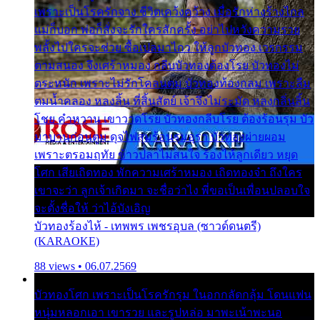
เพราะเป็นโรครักจาง ชีวิตเคว้งคว้าง เมื่อรักห่างร้างไกล
แม่ก็บอก พ่อก็สั่งจะรักใครสักครั้ง อย่าไปหวังความรวย
พลั้งไปใครจะช่วย ซื้อเปลมาไกว ให้ลูกบัวทอง เวรกรรม
ตามสนอง จึงเศร้าหมอง กลีบบัวทองต้องโรย บัวทองไม่
ตระหนัก เพราะไม่รักโคลนตม บัวทองท้องกลม เพราะลืม
ตมน้ำคลอง หลงลิ้น ที่สิ้นสัตย์ เจ้าจึงไม่ระมัด หลงกลิ่นลิ้น
โชย คำหวาน เขาวาดโรย บัวทองกลีบโรย ต้องร้อนรุม บัว
มาบานก่อนตูม ดุจไฟสุมร้อนรุมอุรา บัวทองผ่ายผอม
เพราะตรอมฤทัย ข้าวปลาไม่สนใจ ร้องไห้ลูกเดียว หยุด
โศก เสียเถิดทอง พักความเศร้าหมอง เถิดทองจ๋า ถึงใคร
เขาจะว่า ลูกเจ้าเกิดมา จะชื่อว่าไง พี่ขอเป็นเพื่อนปลอบใจ
จะตั้งชื่อให้ ว่าไอ้บังเอิญ
บัวทองร้องไห้ - เทพพร เพชรอุบล (ซาวด์ดนตรี)
(KARAOKE)
88 views • 06.07.2569
บัวทองโศก เพราะเป็นโรครักรุม ในอกกลัดกลุ้ม โดนแฟน
หนุ่มหลอกเอา เขารวย และรูปหล่อ มาพะเน้าพะนอ