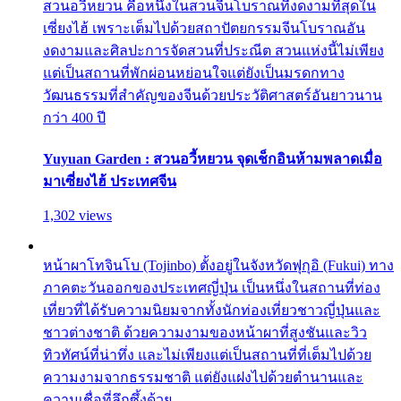
สวนอวี้หยวน คือหนึ่งในสวนจีนโบราณที่งดงามที่สุดใน
เซี่ยงไฮ้ เพราะเต็มไปด้วยสถาปัตยกรรมจีนโบราณอัน
งดงามและศิลปะการจัดสวนที่ประณีต สวนแห่งนี้ไม่เพียง
แต่เป็นสถานที่พักผ่อนหย่อนใจแต่ยังเป็นมรดกทาง
วัฒนธรรมที่สำคัญของจีนด้วยประวัติศาสตร์อันยาวนาน
กว่า 400 ปี
Yuyuan Garden : สวนอวี้หยวน จุดเช็กอินห้ามพลาดเมื่อ
มาเซี่ยงไฮ้ ประเทศจีน
1,302 views
หน้าผาโทจินโบ (Tojinbo) ตั้งอยู่ในจังหวัดฟุกุอิ (Fukui) ทาง
ภาคตะวันออกของประเทศญี่ปุ่น เป็นหนึ่งในสถานที่ท่อง
เที่ยวที่ได้รับความนิยมจากทั้งนักท่องเที่ยวชาวญี่ปุ่นและ
ชาวต่างชาติ ด้วยความงามของหน้าผาที่สูงชันและวิว
ทิวทัศน์ที่น่าทึ่ง และไม่เพียงแต่เป็นสถานที่ที่เต็มไปด้วย
ความงามจากธรรมชาติ แต่ยังแฝงไปด้วยตำนานและ
ความเชื่อที่ลึกซึ้งด้วย