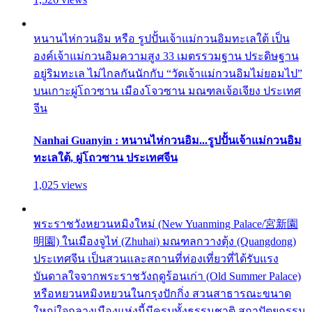
หนานไห่กวนอิม หรือ รูปปั้นเจ้าแม่กวนอิมทะเลใต้ เป็น
องค์เจ้าแม่กวนอิมความสูง 33 เมตรรวมฐาน ประดิษฐาน
อยู่ริมทะเล ไม่ไกลกันนักกับ “วัดเจ้าแม่กวนอิมไม่ยอมไป”
บนเกาะผู่โถวซาน เมืองโจวซาน มณฑลเจ้อเจียง ประเทศ
จีน
Nanhai Guanyin : หนานไห่กวนอิม...รูปปั้นเจ้าแม่กวนอิม
ทะเลใต้, ผู่โถวซาน ประเทศจีน
1,025 views
พระราชวังหยวนหมิงใหม่ (New Yuanming Palace/宮新園
明園) ในเมืองจูไห่ (Zhuhai) มณฑลกวางตุ้ง (Quangdong)
ประเทศจีน เป็นสวนและสถานที่ท่องเที่ยวที่ได้รับแรง
บันดาลใจจากพระราชวังฤดูร้อนเก่า (Old Summer Palace)
หรือหยวนหมิงหยวนในกรุงปักกิ่ง สวนสาธารณะขนาด
ใหญ่ใจกลางเมืองแห่งนี้มีครบทั้งธรรมชาติ สถาปัตยกรรม