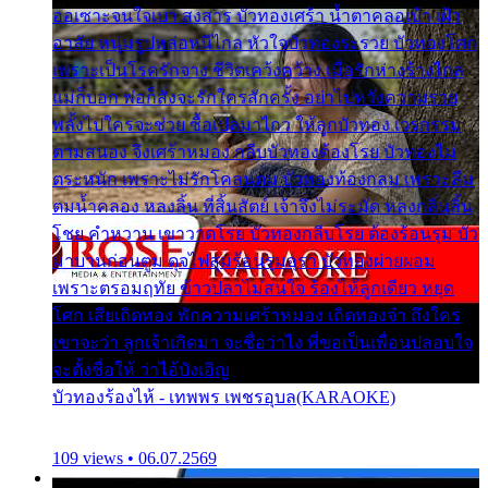
ออเซาะจนใจเบา สงสาร บัวทองเศร้า น้ำตาคลอเบ้า เฝ้า
อาลัย หนุ่มรูปหล่อหนีไกล หัวใจบัวทองระรวย บัวทองโศก
เพราะเป็นโรครักจาง ชีวิตเคว้งคว้าง เมื่อรักห่างร้างไกล
แม่ก็บอก พ่อก็สั่งจะรักใครสักครั้ง อย่าไปหวังความรวย
พลั้งไปใครจะช่วย ซื้อเปลมาไกว ให้ลูกบัวทอง เวรกรรม
ตามสนอง จึงเศร้าหมอง กลีบบัวทองต้องโรย บัวทองไม่
ตระหนัก เพราะไม่รักโคลนตม บัวทองท้องกลม เพราะลืม
ตมน้ำคลอง หลงลิ้น ที่สิ้นสัตย์ เจ้าจึงไม่ระมัด หลงกลิ่นลิ้น
โชย คำหวาน เขาวาดโรย บัวทองกลีบโรย ต้องร้อนรุม บัว
มาบานก่อนตูม ดุจไฟสุมร้อนรุมอุรา บัวทองผ่ายผอม
เพราะตรอมฤทัย ข้าวปลาไม่สนใจ ร้องไห้ลูกเดียว หยุด
โศก เสียเถิดทอง พักความเศร้าหมอง เถิดทองจ๋า ถึงใคร
เขาจะว่า ลูกเจ้าเกิดมา จะชื่อว่าไง พี่ขอเป็นเพื่อนปลอบใจ
จะตั้งชื่อให้ ว่าไอ้บังเอิญ
บัวทองร้องไห้ - เทพพร เพชรอุบล(KARAOKE)
109 views • 06.07.2569