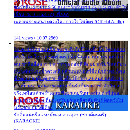
ขอรักคืน 24. 01:19:56 คนเรารักกันยาก 25. 01:23:06 หัวใจ
เถื่อน 26. 01:26:45 อยู่เพื่อลูก
เพลงเพราะเสนาะดวงใจ - ดาวใจ ไพจิตร (Official Audio)
141 views • 10.07.2569
ไม่เคยรักใครแน่หรือ อยากเชื่อถือก็ไม่กล้า ติ๋มใช่คนสวย
ตรึงใจ ติ๋มใช่งามซึ้งตรึงตรา พี่หรือจะมาหมายร่วมชีวี ก็
คนเขาลืออื้อฉาว ว่าสาวๆรุมตอมพี่ ติ๋มอยากรับรักเหมือน
กัน แต่หวั่นจะช้ำดวงฤดี กลัวแฟนของพี่ชี้หน้าด่าทอ ก็คน
ชื่อต๋อยต้อยตุ้มตุ๋ยต่าย พี่ยังลืมได้ง่ายๆเลยหนอ แค่ตัวเรา
สาวบ้านนา แสนจะซอมซ่อ ขืนรักขืนรอคงช้ำสักวัน ถ้า
จริงเหมือนคำพร่ำเฉลย พี่อย่าเฉยรีบมาหมั้น ถ้าพี่สู่ขอ
ตามธรรมเนียม ติ๋มจะเตรียมรับเกลียวสัมพันธ์ ผิดหวังไม่
หวั่นขอยอมได้เคียง
รักติ๋มแน่หรือ - หงษ์ทอง ดาวอุดร (ซาวด์ดนตรี)
(KARAOKE)