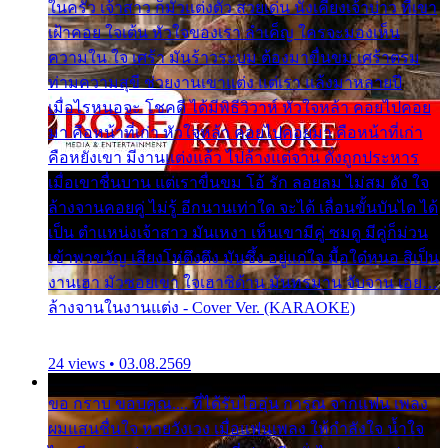
ในครัว เจ้าสาว ก็มัวแต่งตัว สวยเด่น นั่งเคียงเจ้าบ่าว ที่เขา
เฝ้าคอย ใจเต้น หัวใจของเรา ลำเค็ญ ใครจะมองเห็น
ความใน ใจ เศร้า มันร้าวระบม ต้องมาขื่นขม เศร้าตรม
ท่ามความสุขี ช่วยงานเขาแต่ง แต่เรา แล้งมาหลายปี
เมื่อไรหนอจะ โชคดี ได้มีพิธีวิวาห์ หัวใจหล้า คอยไปคอย
มา คือหน้าที่เก่า หัวใจหล้า คอยไปคอยมา คือหน้าที่เก่า
คือหยังเขา มีงานแต่งแล้ว ไปล้างแต่จาน ดั่งถูกประหาร
เมื่อเขาชื่นบาน แต่เราขื่นขม โอ้ รัก ลอยลม ไม่สม ดัง ใจ
ล้างจานคอยคู่ ไม่รู้ อีกนานเท่าใด จะได้ เลื่อนขั้นบันได ได้
เป็น ตำแหน่งเจ้าสาว มันเหงา เห็นเขามีคู่ ซมดู มีคู่ก็ม่วน
เข้าพาขวัญ เสียงโห่ตึงตึง มันซึ้ง อยู่แก่ใจ มื้อใด๋หนอ สิเป็น
งานเฮา มัวซอยเขา ใจเฮาซิด้าน มันทรมาน จับจาน เอย…
ล้างจานในงานแต่ง - Cover Ver. (KARAOKE)
24 views • 03.08.2569
ขอ กราบ ขอบคุณ.... ที่ได้รับไออุ่น การุณ จากแฟน เพลง
ผมแสนชื่นใจ หายวังเวง เมื่อแฟนเพลง ให้กำลังใจ น้ำใจ