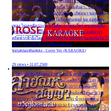
คู่แฟนเพลง ไม่เคยคิดว่าเก่ง หรือดังกว่าใคร..ใคร พระคุณ
ผู้ฟัง เท่านั้นยิ่งใหญ่ ที่เป็นแรงใจ ให้ผมดังมา.. ขอ องค์เท
วา สถิตฟากฟ้ายิ่งใหญ่ คุ้มภัยให้ท่าน เถิดหนา ขอจงเชื่อ
ใจ ไว้เถิดว่า ตราบชั่วชีวา ไม่ลืมแฟนเพลง ขอ อยู่คู่แฟน
เพลง ไม่เคยคิดว่าเก่ง หรือดังกว่าใคร..ใคร พระคุณผู้ฟัง
เท่านั้นยิ่งใหญ่ ที่เป็นแรงใจ ให้ผมดังมา.. ขอ องค์เทวา
สถิตฟากฟ้ายิ่งใหญ่ คุ้มภัยให้ท่าน เถิดหนา ขอจงเชื่อใจ ไว้
เถิดว่า ตราบชั่วชีวา ไม่ลืมแฟนเพลง
ขอบคุณแฟนเพลง - Cover Ver. (KARAOKE)
29 views • 31.07.2569
1. 00:00:00 ยินดีรับเดน 2. 00:03:44 น้ำตาอีสาน 3. 00:07:51
กิ่งทองใบหยก 4. 00:10:35 น้ำนิ่งไหลลึก 5. 00:13:49 ลานรัก
ลานเท 6. 00:17:06 จำใจจาก 7. 00:20:53 คืนฝนตก 8.
00:25:16 น้ำลงเดือนยี่ 9. 00:28:47 โสนน้อยเรือนงาม 10.
00:32:29 ตอไม้ที่ตายแล้ว 11. 00:35:41 น้ำกรดแช่เย็น 12.
00:39:08 อยากฟังซ้ำ 13. 00:42:32 รู้ว่าเขาหลอก 14.