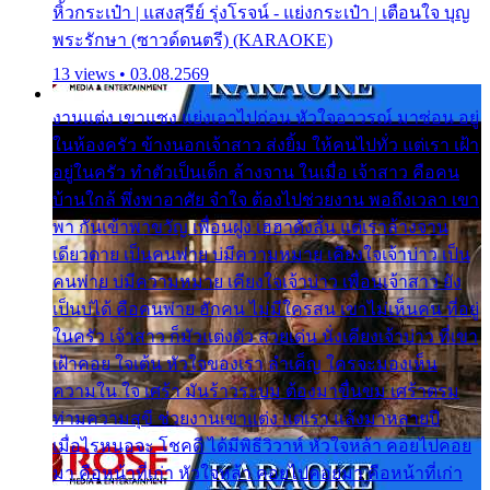
หิ้วกระเป๋า | แสงสุรีย์ รุ่งโรจน์ - แย่งกระเป๋า | เตือนใจ บุญ
พระรักษา (ซาวด์ดนตรี) (KARAOKE)
13 views • 03.08.2569
งานแต่ง เขาแซง แย่งเอาไปก่อน หัวใจอาวรณ์ มาซ่อน อยู่
ในห้องครัว ข้างนอกเจ้าสาว ส่งยิ้ม ให้คนไปทั่ว แต่เรา เฝ้า
อยู่ในครัว ทำตัวเป็นเด็ก ล้างจาน ในเมื่อ เจ้าสาว คือคน
บ้านใกล้ พึ่งพาอาศัย จำใจ ต้องไปช่วยงาน พอถึงเวลา เขา
พา กันเข้าพาขวัญ เพื่อนฝูง เฮฮาดังลั่น แต่เราล้างจาน
เดียวดาย เป็นคนพ่าย บ่มีความหมาย เคียงใจเจ้าบ่าว เป็น
คนพ่าย บ่มีความหมาย เคียงใจเจ้าบ่าว เพื่อนเจ้าสาว ยัง
เป็นบ่ได้ คือคนพ่าย ฮักคน ไม่มีใครสน เขาไม่เห็นคน ที่อยู่
ในครัว เจ้าสาว ก็มัวแต่งตัว สวยเด่น นั่งเคียงเจ้าบ่าว ที่เขา
เฝ้าคอย ใจเต้น หัวใจของเรา ลำเค็ญ ใครจะมองเห็น
ความใน ใจ เศร้า มันร้าวระบม ต้องมาขื่นขม เศร้าตรม
ท่ามความสุขี ช่วยงานเขาแต่ง แต่เรา แล้งมาหลายปี
เมื่อไรหนอจะ โชคดี ได้มีพิธีวิวาห์ หัวใจหล้า คอยไปคอย
มา คือหน้าที่เก่า หัวใจหล้า คอยไปคอยมา คือหน้าที่เก่า