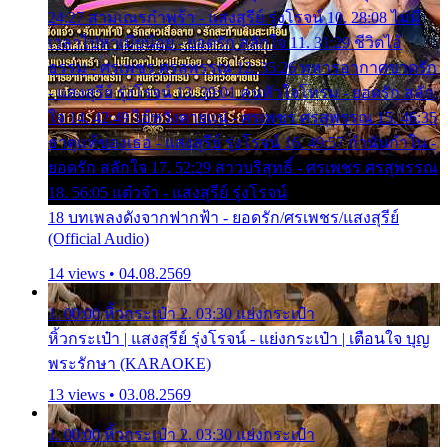
24:27 สามเณรกำพร้า - แสงสุรีย์ รุ่งโรจน์ 10. 28:08 ไม่มี
เวลาไปหาเมียน้อย - ยอดรัก สลักใจ 11. 31:29 ชีวิตไอ้
ธรรม - ศรเพชร ศรสุพรรณ 12. 35:26 ทหารอากาศขาดรัก
- แสงสุรีย์ รุ่งโรจน์ 13. 39:01 คนหัวใจโทรม - ยอดรัก สลัก
ใจ 14. 42:49 ไอ้หวังตายแน่ - ศรเพชร ศรสุพรรณ 15. 46:35
ธาตุแท้ของเธอ - แสงสุรีย์ รุ่งโรจน์ 16. 49:57 กำนันกำใน -
ยอดรัก สลักใจ 17. 52:29 สาวบริสุทธิ์ - ศรเพชร ศรสุพรรณ
18. 56:05 แต๋วจ๋า - แสงสุรีย์ รุ่งโรจน์
18 บทเพลงดังจากฟากฟ้า - ยอดรัก/ศรเพชร/แสงสุรีย์
(Official Audio)
14 views • 04.08.2569
1. 00:00 หิ้วกระเป๋า 2. 03:30 แย่งกระเป๋า
หิ้วกระเป๋า | แสงสุรีย์ รุ่งโรจน์ - แย่งกระเป๋า | เตือนใจ บุญ
พระรักษา (KARAOKE)
13 views • 03.08.2569
1. 00:00 หิ้วกระเป๋า 2. 03:30 แย่งกระเป๋า