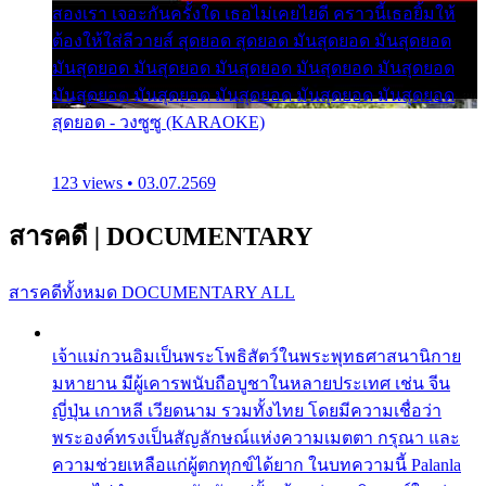
สองเรา เจอะกันครั้งใด เธอไม่เคยไยดี คราวนี้เธอยิ้มให้
ต้องให้ใส่ลีวายส์ สุดยอด สุดยอด มันสุดยอด มันสุดยอด
มันสุดยอด มันสุดยอด มันสุดยอด มันสุดยอด มันสุดยอด
มันสุดยอด มันสุดยอด มันสุดยอด มันสุดยอด มันสุดยอด
สุดยอด - วงซูซู (KARAOKE)
123 views • 03.07.2569
สารคดี
|
DOCUMENTARY
สารคดีทั้งหมด
DOCUMENTARY ALL
เจ้าแม่กวนอิมเป็นพระโพธิสัตว์ในพระพุทธศาสนานิกาย
มหายาน มีผู้เคารพนับถือบูชาในหลายประเทศ เช่น จีน
ญี่ปุ่น เกาหลี เวียดนาม รวมทั้งไทย โดยมีความเชื่อว่า
พระองค์ทรงเป็นสัญลักษณ์แห่งความเมตตา กรุณา และ
ความช่วยเหลือแก่ผู้ตกทุกข์ได้ยาก ในบทความนี้ Palanla