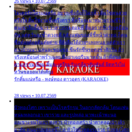
26 views • 10.07.2569
ไม่เคยรักใครแน่หรือ อยากเชื่อถือก็ไม่กล้า ติ๋มใช่คนสวย
ตรึงใจ ติ๋มใช่งามซึ้งตรึงตรา พี่หรือจะมาหมายร่วมชีวี ก็
คนเขาลืออื้อฉาว ว่าสาวๆรุมตอมพี่ ติ๋มอยากรับรักเหมือน
กัน แต่หวั่นจะช้ำดวงฤดี กลัวแฟนของพี่ชี้หน้าด่าทอ ก็คน
ชื่อต๋อยต้อยตุ้มตุ๋ยต่าย พี่ยังลืมได้ง่ายๆเลยหนอ แค่ตัวเรา
สาวบ้านนา แสนจะซอมซ่อ ขืนรักขืนรอคงช้ำสักวัน ถ้า
จริงเหมือนคำพร่ำเฉลย พี่อย่าเฉยรีบมาหมั้น ถ้าพี่สู่ขอ
ตามธรรมเนียม ติ๋มจะเตรียมรับเกลียวสัมพันธ์ ผิดหวังไม่
หวั่นขอยอมได้เคียง
รักติ๋มแน่หรือ - หงษ์ทอง ดาวอุดร (KARAOKE)
28 views • 10.07.2569
บัวทองโศก เพราะเป็นโรครักรุม ในอกกลัดกลุ้ม โดนแฟน
หนุ่มหลอกเอา เขารวย และรูปหล่อ มาพะเน้าพะนอ
ออเซาะจนใจเบา สงสาร บัวทองเศร้า น้ำตาคลอเบ้า เฝ้า
อาลัย หนุ่มรูปหล่อหนีไกล หัวใจบัวทองระรวย บัวทองโศก