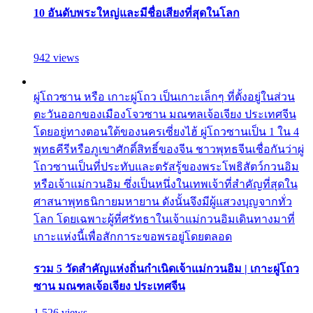
10 อันดับพระใหญ่และมีชื่อเสียงที่สุดในโลก
942 views
ผู่โถวซาน หรือ เกาะผู่โถว เป็นเกาะเล็กๆ ที่ตั้งอยู่ในส่วน
ตะวันออกของเมืองโจวซาน มณฑลเจ้อเจียง ประเทศจีน
โดยอยู่ทางตอนใต้ของนครเซี่ยงไฮ้ ผู่โถวซานเป็น 1 ใน 4
พุทธคีรีหรือภูเขาศักดิ์สิทธิ์ของจีน ชาวพุทธจีนเชื่อกันว่าผู่
โถวซานเป็นที่ประทับและตรัสรู้ของพระโพธิสัตว์กวนอิม
หรือเจ้าแม่กวนอิม ซึ่งเป็นหนึ่งในเทพเจ้าที่สำคัญที่สุดใน
ศาสนาพุทธนิกายมหายาน ดังนั้นจึงมีผู้แสวงบุญจากทั่ว
โลก โดยเฉพาะผู้ที่ศรัทธาในเจ้าแม่กวนอิมเดินทางมาที่
เกาะแห่งนี้เพื่อสักการะขอพรอยู่โดยตลอด
รวม 5 วัดสำคัญแห่งถิ่นกำเนิดเจ้าแม่กวนอิม | เกาะผู่โถว
ซาน มณฑลเจ้อเจียง ประเทศจีน
1,526 views