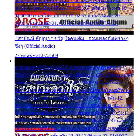
00:45:25 รอหน่อยน้องติ๋ม 15. 00:48:56 เรือล่มในหนอง 16.
00:51:43 บัตรเชิญสีเลือด 17. 00:56:07 อดีตรักโรงทอ 18.
01:00:00 เขมรไล่ควาย 19. 01:02:55 สาวสวนแตง 20.
01:05:51 แอบมอง 21. 01:09:27 พบรักปากน้ำโพ 22.
01:13:06 สายัณห์เมา
" สายัณห์ สัญญา " ขวัญใจคนเดิม - รวมเพลงดังเพราะๆ
ซึ้งๆ (Official Audio)
27 views • 21.07.2569
1. 00:00:00 ทำไมทำฉันได้ 2. 00:03:20 นางฟ้าสลัม 3.
00:06:50 คน 4. 00:10:36 บุญเหลือเกิน 5. 00:13:58 ฝนหยาด
สุดท้าย 6. 00:17:30 ยาใจยาจก 7. 00:20:30 คิดดูให้ดี 8.
00:24:21 ลบรอยแผลรัก 9. 00:27:35 เหมือนใจโดนกรีด 10.
00:30:54 ขบวนการเปาเปียว 11. 00:34:05 คำรำพัน 12.
00:37:20 ปาหนัน 13. 00:40:37 ใจเจ้ากรรม 14. 00:44:15 จูบ
ฉันแล้วจงตายเสีย 15. 00:47:24 ขอสูมาเต๊อะ 16. 00:51:11
คนใจมาร 17. 00:54:50 คืนทรมาน 18. 00:58:25 รักนี้สีดำ
19. 01:01:44 ส่วนเกิน 20. 01:05:42 หยาดน้ำฝนหยดน้ำตา
21. 01:09:13 เหลือเพียงฝัน 22. 01:13:26 เขา 23. 01:16:37