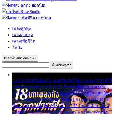
เพลงลูกทุ่ง
เพลงลูกกรุง
เพลงเพื่อชีวิต
อัลบั้ม
เพลงทั้งหมด
Music All
ค้นหา
Search
1. 00:00 สามสิบยังแจ๋ว - ยอดรัก สลักใจ 2. 02:49 รักมาห้าปี
- ศรเพชร ศรสุพรรณ 3. 05:57 รักสาวเสื้อลาย - แสงสุรีย์
รุ่งโรจน์ 4. 09:51 รักสะท้านดินสะเทือน - ยอดรัก สลักใจ 5.
12:23 มอเตอร์ไซค์ทำหล่น - ศรเพชร ศรสุพรรณ 6. 14:49
หิ้วกระเป๋า - แสงสุรีย์ รุ่งโรจน์ 7. 17:57 รักเผื่อเลือก - ยอด
รัก สลักใจ 8. 21:21 น้ำตาไอ้หนุ่ม - ศรเพชร ศรสุพรรณ 9.