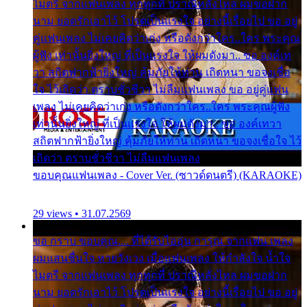
ไมตรี จากแฟนเพลง ทุกทุกที่ ปราณีหลั่งไหล ผมขอฝาก
นาม ยอดรักเอาไว้ โปรดเป็นแรงใจ อย่างนี้เรื่อยไป ขอ อยู่
คู่แฟนเพลง ไม่เคยคิดว่าเก่ง หรือดังกว่าใคร..ใคร พระคุณ
ผู้ฟัง เท่านั้นยิ่งใหญ่ ที่เป็นแรงใจ ให้ผมดังมา.. ขอ องค์เท
วา สถิตฟากฟ้ายิ่งใหญ่ คุ้มภัยให้ท่าน เถิดหนา ขอจงเชื่อ
ใจ ไว้เถิดว่า ตราบชั่วชีวา ไม่ลืมแฟนเพลง ขอ อยู่คู่แฟน
เพลง ไม่เคยคิดว่าเก่ง หรือดังกว่าใคร..ใคร พระคุณผู้ฟัง
เท่านั้นยิ่งใหญ่ ที่เป็นแรงใจ ให้ผมดังมา.. ขอ องค์เทวา
สถิตฟากฟ้ายิ่งใหญ่ คุ้มภัยให้ท่าน เถิดหนา ขอจงเชื่อใจ ไว้
เถิดว่า ตราบชั่วชีวา ไม่ลืมแฟนเพลง
ขอบคุณแฟนเพลง - Cover Ver. (ซาวด์ดนตรี) (KARAOKE)
29 views • 31.07.2569
ขอ กราบ ขอบคุณ.... ที่ได้รับไออุ่น การุณ จากแฟน เพลง
ผมแสนชื่นใจ หายวังเวง เมื่อแฟนเพลง ให้กำลังใจ น้ำใจ
ไมตรี จากแฟนเพลง ทุกทุกที่ ปราณีหลั่งไหล ผมขอฝาก
นาม ยอดรักเอาไว้ โปรดเป็นแรงใจ อย่างนี้เรื่อยไป ขอ อยู่