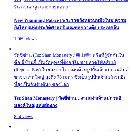
จีน สวนสนุก และการแสดง
New Yuanming Palace | พระราชวังหยวนหมิงใหม่ ความ
ยิ่งใหญ่แห่งประวัติศาสตร์ มณฑลกวางตุ้ง ประเทศจีน
1,069 views
วัดซีซ่าน (Tsz Shan Monastery / 慈山寺) หรือที่รู้จักกันใน
ชื่อ ฉี่ซ้านจี๋ เป็นวัดพุทธที่ตั้งอยู่ริมชายหาดรีพัลส์เบย์
(Repulse Bay) ในฮ่องกง โดดเด่นด้วยรูปปั้นเจ้าแม่กวนอิมสี
ขาวขนาดใหญ่ สูงถึง 76 เมตร ซึ่งเป็นรูปปั้นเจ้าแม่กวนอิม
ที่สูงเป็นอันดับต้นๆ ของโลก
Tsz Shan Monastery | วัดซีซ่าน…งามสง่าเจ้าแม่กวนอิ
มองค์ใหญ่แห่งฮ่องกง
824 views