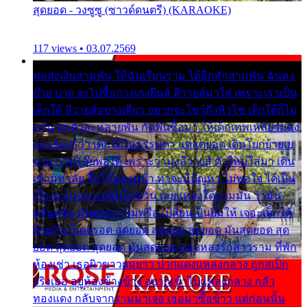
สุดยอด - วงซูซู (ซาวด์ดนตรี) (KARAOKE)
117 views • 03.07.2569
พ่อส่งเงินสามพัน ให้ฉันเรียนราม ได้อีกสักสามพัน ฉันคง
บ๊าย บาย จะไปซื้อกางเกงยีนส์ ลีวายส์มาใส่ เพราะเราเป็น
เด็กใต้ ลีวายส์อย่างเดียว อยากจะโชว์ถึงหิวโซ เด็กใต้ก็ไม่
หวั่น ตกตัวละหลายพัน กัดฟันซื้อมา ให้เด็กเทพเหลียวมอง
และต้องรู้ว่า เด็กใต้ไม่ธรรมดา แต่สุดยอด เดินโยกย้ายเย
ยวน กวนโอ๊ยพอได้ เพราะว่านุ่งลีวายส์ ตัวใหม่ใส่มา เดิน
เข้ามหาลัย จิ๊กโก๊มองหน้า ท่าจะมีปัญหา ไม่พอใจ ได้เป็น
เรื่องแน่นอน แต่ฉันไม่หวั่น เลยแหลงใต้ถามมัน ว่ามัน
พรั่นพรือ มันตอบว่าไม่พรื่อ เปลี่ยนเป็นยิ้มให้ เจอะเด็กใต้
ด้วยกัน ก็เลยรอด สุดยอด สุดยอด สุดยอด มันสุดยอด สุด
ยอด สุดยอด สุดยอด มันสุดยอด แอบหลงรักสาวราม ที่พัก
ห้องเช่า เธอผิวขาวผมยาว ปากแดงแหลงกลาง ถูกสเป็ก
จริงเธอ อยู่ห้องข้างข้าง อยากเข้าไปแหลงกลาง กลัว
ทองแดง กลับจากรามมาเจอ เธอมาซื้อข้าว แต่ก่อนนั้น