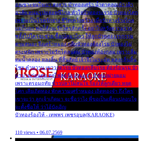
ออเซาะจนใจเบา สงสาร บัวทองเศร้า น้ำตาคลอเบ้า เฝ้า
อาลัย หนุ่มรูปหล่อหนีไกล หัวใจบัวทองระรวย บัวทองโศก
เพราะเป็นโรครักจาง ชีวิตเคว้งคว้าง เมื่อรักห่างร้างไกล
แม่ก็บอก พ่อก็สั่งจะรักใครสักครั้ง อย่าไปหวังความรวย
พลั้งไปใครจะช่วย ซื้อเปลมาไกว ให้ลูกบัวทอง เวรกรรม
ตามสนอง จึงเศร้าหมอง กลีบบัวทองต้องโรย บัวทองไม่
ตระหนัก เพราะไม่รักโคลนตม บัวทองท้องกลม เพราะลืม
ตมน้ำคลอง หลงลิ้น ที่สิ้นสัตย์ เจ้าจึงไม่ระมัด หลงกลิ่นลิ้น
โชย คำหวาน เขาวาดโรย บัวทองกลีบโรย ต้องร้อนรุม บัว
มาบานก่อนตูม ดุจไฟสุมร้อนรุมอุรา บัวทองผ่ายผอม
เพราะตรอมฤทัย ข้าวปลาไม่สนใจ ร้องไห้ลูกเดียว หยุด
โศก เสียเถิดทอง พักความเศร้าหมอง เถิดทองจ๋า ถึงใคร
เขาจะว่า ลูกเจ้าเกิดมา จะชื่อว่าไง พี่ขอเป็นเพื่อนปลอบใจ
จะตั้งชื่อให้ ว่าไอ้บังเอิญ
บัวทองร้องไห้ - เทพพร เพชรอุบล(KARAOKE)
110 views • 06.07.2569