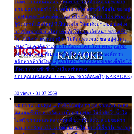
ไมตรี จากแฟนเพลง ทุกทุกที่ ปราณีหลั่งไหล ผมขอฝาก
นาม ยอดรักเอาไว้ โปรดเป็นแรงใจ อย่างนี้เรื่อยไป ขอ อยู่
คู่แฟนเพลง ไม่เคยคิดว่าเก่ง หรือดังกว่าใคร..ใคร พระคุณ
ผู้ฟัง เท่านั้นยิ่งใหญ่ ที่เป็นแรงใจ ให้ผมดังมา.. ขอ องค์เท
วา สถิตฟากฟ้ายิ่งใหญ่ คุ้มภัยให้ท่าน เถิดหนา ขอจงเชื่อ
ใจ ไว้เถิดว่า ตราบชั่วชีวา ไม่ลืมแฟนเพลง ขอ อยู่คู่แฟน
เพลง ไม่เคยคิดว่าเก่ง หรือดังกว่าใคร..ใคร พระคุณผู้ฟัง
เท่านั้นยิ่งใหญ่ ที่เป็นแรงใจ ให้ผมดังมา.. ขอ องค์เทวา
สถิตฟากฟ้ายิ่งใหญ่ คุ้มภัยให้ท่าน เถิดหนา ขอจงเชื่อใจ ไว้
เถิดว่า ตราบชั่วชีวา ไม่ลืมแฟนเพลง
ขอบคุณแฟนเพลง - Cover Ver. (ซาวด์ดนตรี) (KARAOKE)
30 views • 31.07.2569
ขอ กราบ ขอบคุณ.... ที่ได้รับไออุ่น การุณ จากแฟน เพลง
ผมแสนชื่นใจ หายวังเวง เมื่อแฟนเพลง ให้กำลังใจ น้ำใจ
ไมตรี จากแฟนเพลง ทุกทุกที่ ปราณีหลั่งไหล ผมขอฝาก
นาม ยอดรักเอาไว้ โปรดเป็นแรงใจ อย่างนี้เรื่อยไป ขอ อยู่