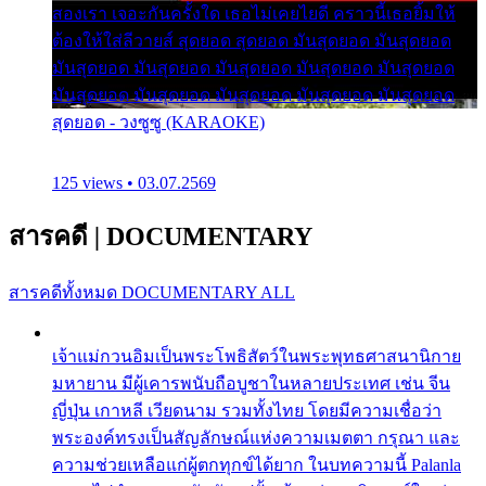
สองเรา เจอะกันครั้งใด เธอไม่เคยไยดี คราวนี้เธอยิ้มให้
ต้องให้ใส่ลีวายส์ สุดยอด สุดยอด มันสุดยอด มันสุดยอด
มันสุดยอด มันสุดยอด มันสุดยอด มันสุดยอด มันสุดยอด
มันสุดยอด มันสุดยอด มันสุดยอด มันสุดยอด มันสุดยอด
สุดยอด - วงซูซู (KARAOKE)
125 views • 03.07.2569
สารคดี
|
DOCUMENTARY
สารคดีทั้งหมด
DOCUMENTARY ALL
เจ้าแม่กวนอิมเป็นพระโพธิสัตว์ในพระพุทธศาสนานิกาย
มหายาน มีผู้เคารพนับถือบูชาในหลายประเทศ เช่น จีน
ญี่ปุ่น เกาหลี เวียดนาม รวมทั้งไทย โดยมีความเชื่อว่า
พระองค์ทรงเป็นสัญลักษณ์แห่งความเมตตา กรุณา และ
ความช่วยเหลือแก่ผู้ตกทุกข์ได้ยาก ในบทความนี้ Palanla