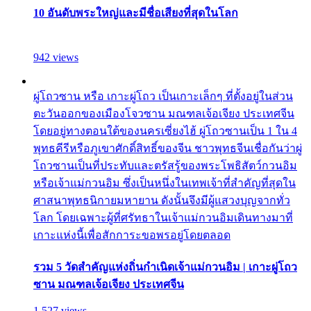
10 อันดับพระใหญ่และมีชื่อเสียงที่สุดในโลก
942 views
ผู่โถวซาน หรือ เกาะผู่โถว เป็นเกาะเล็กๆ ที่ตั้งอยู่ในส่วน
ตะวันออกของเมืองโจวซาน มณฑลเจ้อเจียง ประเทศจีน
โดยอยู่ทางตอนใต้ของนครเซี่ยงไฮ้ ผู่โถวซานเป็น 1 ใน 4
พุทธคีรีหรือภูเขาศักดิ์สิทธิ์ของจีน ชาวพุทธจีนเชื่อกันว่าผู่
โถวซานเป็นที่ประทับและตรัสรู้ของพระโพธิสัตว์กวนอิม
หรือเจ้าแม่กวนอิม ซึ่งเป็นหนึ่งในเทพเจ้าที่สำคัญที่สุดใน
ศาสนาพุทธนิกายมหายาน ดังนั้นจึงมีผู้แสวงบุญจากทั่ว
โลก โดยเฉพาะผู้ที่ศรัทธาในเจ้าแม่กวนอิมเดินทางมาที่
เกาะแห่งนี้เพื่อสักการะขอพรอยู่โดยตลอด
รวม 5 วัดสำคัญแห่งถิ่นกำเนิดเจ้าแม่กวนอิม | เกาะผู่โถว
ซาน มณฑลเจ้อเจียง ประเทศจีน
1,527 views