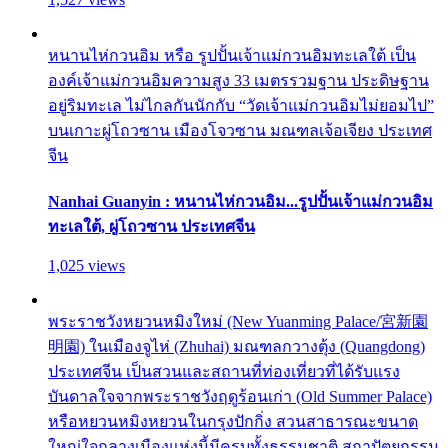
หนานไห่กวนอิม หรือ รูปปั้นเจ้าแม่กวนอิมทะเลใต้ เป็น
องค์เจ้าแม่กวนอิมความสูง 33 เมตรรวมฐาน ประดิษฐาน
อยู่ริมทะเล ไม่ไกลกันนักกับ “วัดเจ้าแม่กวนอิมไม่ยอมไป”
บนเกาะผู่โถวซาน เมืองโจวซาน มณฑลเจ้อเจียง ประเทศ
จีน
Nanhai Guanyin : หนานไห่กวนอิม...รูปปั้นเจ้าแม่กวนอิม
ทะเลใต้, ผู่โถวซาน ประเทศจีน
1,025 views
พระราชวังหยวนหมิงใหม่ (New Yuanming Palace/宮新園
明園) ในเมืองจูไห่ (Zhuhai) มณฑลกวางตุ้ง (Quangdong)
ประเทศจีน เป็นสวนและสถานที่ท่องเที่ยวที่ได้รับแรง
บันดาลใจจากพระราชวังฤดูร้อนเก่า (Old Summer Palace)
หรือหยวนหมิงหยวนในกรุงปักกิ่ง สวนสาธารณะขนาด
ใหญ่ใจกลางเมืองแห่งนี้มีครบทั้งธรรมชาติ สถาปัตยกรรม