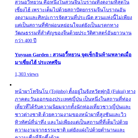
สวนอวี้หยวน คือหนึ่งในสวนจีนโบราณที่งดงามที่สุดใน
เซี่ยงไฮ้ เพราะเต็มไปด้วยสถาปัตยกรรมจีนโบราณอัน
งดงามและศิลปะการจัดสวนที่ประณีต สวนแห่งนี้ไม่เพียง
แต่เป็นสถานที่พักผ่อนหย่อนใจแต่ยังเป็นมรดกทาง
วัฒนธรรมที่สำคัญของจีนด้วยประวัติศาสตร์อันยาวนาน
กว่า 400 ปี
Yuyuan Garden : สวนอวี้หยวน จุดเช็กอินห้ามพลาดเมื่อ
มาเซี่ยงไฮ้ ประเทศจีน
1,303 views
หน้าผาโทจินโบ (Tojinbo) ตั้งอยู่ในจังหวัดฟุกุอิ (Fukui) ทาง
ภาคตะวันออกของประเทศญี่ปุ่น เป็นหนึ่งในสถานที่ท่อง
เที่ยวที่ได้รับความนิยมจากทั้งนักท่องเที่ยวชาวญี่ปุ่นและ
ชาวต่างชาติ ด้วยความงามของหน้าผาที่สูงชันและวิว
ทิวทัศน์ที่น่าทึ่ง และไม่เพียงแต่เป็นสถานที่ที่เต็มไปด้วย
ความงามจากธรรมชาติ แต่ยังแฝงไปด้วยตำนานและ
ความเชื่อที่ลึกซึ้งด้วย