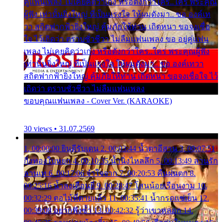
คู่แฟนเพลง ไม่เคยคิดว่าเก่ง หรือดังกว่าใคร..ใคร พระคุณ
ผู้ฟัง เท่านั้นยิ่งใหญ่ ที่เป็นแรงใจ ให้ผมดังมา.. ขอ องค์เท
วา สถิตฟากฟ้ายิ่งใหญ่ คุ้มภัยให้ท่าน เถิดหนา ขอจงเชื่อ
ใจ ไว้เถิดว่า ตราบชั่วชีวา ไม่ลืมแฟนเพลง ขอ อยู่คู่แฟน
เพลง ไม่เคยคิดว่าเก่ง หรือดังกว่าใคร..ใคร พระคุณผู้ฟัง
เท่านั้นยิ่งใหญ่ ที่เป็นแรงใจ ให้ผมดังมา.. ขอ องค์เทวา
สถิตฟากฟ้ายิ่งใหญ่ คุ้มภัยให้ท่าน เถิดหนา ขอจงเชื่อใจ ไว้
เถิดว่า ตราบชั่วชีวา ไม่ลืมแฟนเพลง
ขอบคุณแฟนเพลง - Cover Ver. (KARAOKE)
30 views • 31.07.2569
1. 00:00:00 ยินดีรับเดน 2. 00:03:44 น้ำตาอีสาน 3. 00:07:51
กิ่งทองใบหยก 4. 00:10:35 น้ำนิ่งไหลลึก 5. 00:13:49 ลานรัก
ลานเท 6. 00:17:06 จำใจจาก 7. 00:20:53 คืนฝนตก 8.
00:25:16 น้ำลงเดือนยี่ 9. 00:28:47 โสนน้อยเรือนงาม 10.
00:32:29 ตอไม้ที่ตายแล้ว 11. 00:35:41 น้ำกรดแช่เย็น 12.
00:39:08 อยากฟังซ้ำ 13. 00:42:32 รู้ว่าเขาหลอก 14.