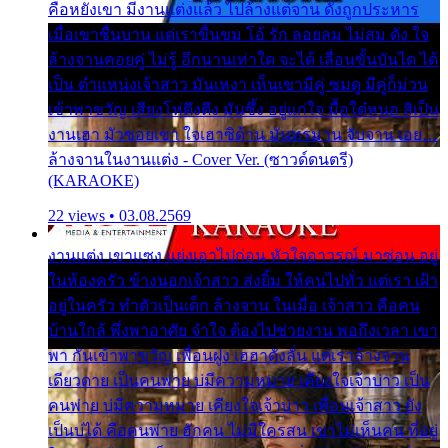
คือหยังเขา มีงานแต่งแล้ว ไปล้างแต่จาน ดั่งถูกประหาร
เมื่อเขาชื่นบาน แต่เราขื่นขม โอ้ รัก ลอยลม ไม่สม ดัง ใจ
ล้างจานคอยคู่ ไม่รู้ อีกนานเท่าใด จะได้ เลื่อนขั้นบันได ได้
เป็น ตำแหน่งเจ้าสาว มันเหงา เห็นเขามีคู่ ซมดู มีคู่ก็ม่วน
เข้าพาขวัญ เสียงโห่ตึงตึง มันซึ้ง อยู่แก่ใจ มื้อใด๋หนอ สิเป็น
งานเฮา มัวซอยเขา ใจเฮาซิด้าน มันทรมาน จับจาน เอย…
ล้างจานในงานแต่ง - Cover Ver. (ซาวด์ดนตรี)
(KARAOKE)
22 views • 03.08.2569
งานแต่ง เขาแซง แย่งเอาไปก่อน หัวใจอาวรณ์ มาซ่อน อยู่
ในห้องครัว ข้างนอกเจ้าสาว ส่งยิ้ม ให้คนไปทั่ว แต่เรา เฝ้า
อยู่ในครัว ทำตัวเป็นเด็ก ล้างจาน ในเมื่อ เจ้าสาว คือคน
บ้านใกล้ พึ่งพาอาศัย จำใจ ต้องไปช่วยงาน พอถึงเวลา เขา
พา กันเข้าพาขวัญ เพื่อนฝูง เฮฮาดังลั่น แต่เราล้างจาน
เดียวดาย เป็นคนพ่าย บ่มีความหมาย เคียงใจเจ้าบ่าว เป็น
คนพ่าย บ่มีความหมาย เคียงใจเจ้าบ่าว เพื่อนเจ้าสาว ยัง
เป็นบ่ได้ คือคนพ่าย ฮักคน ไม่มีใครสน เขาไม่เห็นคน ที่อยู่