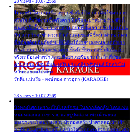
28 views • 10.07.2569
ไม่เคยรักใครแน่หรือ อยากเชื่อถือก็ไม่กล้า ติ๋มใช่คนสวย
ตรึงใจ ติ๋มใช่งามซึ้งตรึงตรา พี่หรือจะมาหมายร่วมชีวี ก็
คนเขาลืออื้อฉาว ว่าสาวๆรุมตอมพี่ ติ๋มอยากรับรักเหมือน
กัน แต่หวั่นจะช้ำดวงฤดี กลัวแฟนของพี่ชี้หน้าด่าทอ ก็คน
ชื่อต๋อยต้อยตุ้มตุ๋ยต่าย พี่ยังลืมได้ง่ายๆเลยหนอ แค่ตัวเรา
สาวบ้านนา แสนจะซอมซ่อ ขืนรักขืนรอคงช้ำสักวัน ถ้า
จริงเหมือนคำพร่ำเฉลย พี่อย่าเฉยรีบมาหมั้น ถ้าพี่สู่ขอ
ตามธรรมเนียม ติ๋มจะเตรียมรับเกลียวสัมพันธ์ ผิดหวังไม่
หวั่นขอยอมได้เคียง
รักติ๋มแน่หรือ - หงษ์ทอง ดาวอุดร (KARAOKE)
28 views • 10.07.2569
บัวทองโศก เพราะเป็นโรครักรุม ในอกกลัดกลุ้ม โดนแฟน
หนุ่มหลอกเอา เขารวย และรูปหล่อ มาพะเน้าพะนอ
ออเซาะจนใจเบา สงสาร บัวทองเศร้า น้ำตาคลอเบ้า เฝ้า
อาลัย หนุ่มรูปหล่อหนีไกล หัวใจบัวทองระรวย บัวทองโศก