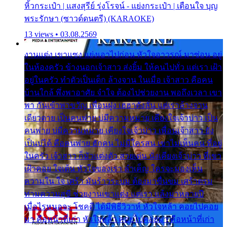
หิ้วกระเป๋า | แสงสุรีย์ รุ่งโรจน์ - แย่งกระเป๋า | เตือนใจ บุญ
พระรักษา (ซาวด์ดนตรี) (KARAOKE)
13 views • 03.08.2569
งานแต่ง เขาแซง แย่งเอาไปก่อน หัวใจอาวรณ์ มาซ่อน อยู่
ในห้องครัว ข้างนอกเจ้าสาว ส่งยิ้ม ให้คนไปทั่ว แต่เรา เฝ้า
อยู่ในครัว ทำตัวเป็นเด็ก ล้างจาน ในเมื่อ เจ้าสาว คือคน
บ้านใกล้ พึ่งพาอาศัย จำใจ ต้องไปช่วยงาน พอถึงเวลา เขา
พา กันเข้าพาขวัญ เพื่อนฝูง เฮฮาดังลั่น แต่เราล้างจาน
เดียวดาย เป็นคนพ่าย บ่มีความหมาย เคียงใจเจ้าบ่าว เป็น
คนพ่าย บ่มีความหมาย เคียงใจเจ้าบ่าว เพื่อนเจ้าสาว ยัง
เป็นบ่ได้ คือคนพ่าย ฮักคน ไม่มีใครสน เขาไม่เห็นคน ที่อยู่
ในครัว เจ้าสาว ก็มัวแต่งตัว สวยเด่น นั่งเคียงเจ้าบ่าว ที่เขา
เฝ้าคอย ใจเต้น หัวใจของเรา ลำเค็ญ ใครจะมองเห็น
ความใน ใจ เศร้า มันร้าวระบม ต้องมาขื่นขม เศร้าตรม
ท่ามความสุขี ช่วยงานเขาแต่ง แต่เรา แล้งมาหลายปี
เมื่อไรหนอจะ โชคดี ได้มีพิธีวิวาห์ หัวใจหล้า คอยไปคอย
มา คือหน้าที่เก่า หัวใจหล้า คอยไปคอยมา คือหน้าที่เก่า