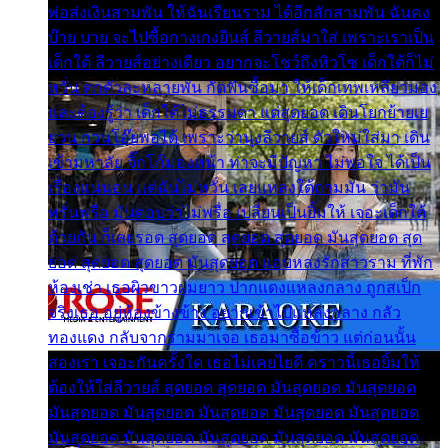
พ่อส่งเงินสามพัน ให้ฉันเรียนราม ได้อีกสักสามพัน ฉันคง
บ๊าย บาย จะไปซื้อกางเกงยีนส์ ลีวายส์มาใส่ เพราะเราเป็น
เด็กใต้ ลีวายส์อย่างเดียว อยากจะโชว์ถึงหิวโซ เด็กใต้ก็ไม่
หวั่น ตกตัวละหลายพัน กัดฟันซื้อมา ให้เด็กเทพเหลียวมอง
และต้องรู้ว่า เด็กใต้ไม่ธรรมดา แต่สุดยอด เดินโยกย้ายเย
ยวน กวนโอ๊ยพอได้ เพราะว่านุ่งลีวายส์ ตัวใหม่ใส่มา เดิน
เข้ามหาลัย จิ๊กโก๊มองหน้า ท่าจะมีปัญหา ไม่พอใจ ได้เป็น
เรื่องแน่นอน แต่ฉันไม่หวั่น เลยแหลงใต้ถามมัน ว่ามัน
พรั่นพรือ มันตอบว่าไม่พรื่อ เปลี่ยนเป็นยิ้มให้ เจอะเด็กใต้
ด้วยกัน ก็เลยรอด สุดยอด สุดยอด สุดยอด มันสุดยอด สุด
ยอด สุดยอด สุดยอด มันสุดยอด แอบหลงรักสาวราม ที่พัก
ห้องเช่า เธอผิวขาวผมยาว ปากแดงแหลงกลาง ถูกสเป็ก
จริงเธอ อยู่ห้องข้างข้าง อยากเข้าไปแหลงกลาง กลัว
ทองแดง กลับจากรามมาเจอ เธอมาซื้อข้าว แต่ก่อนนั้น
สองเรา เจอะกันครั้งใด เธอไม่เคยไยดี คราวนี้เธอยิ้มให้
ต้องให้ใส่ลีวายส์ สุดยอด สุดยอด มันสุดยอด มันสุดยอด
มันสุดยอด มันสุดยอด มันสุดยอด มันสุดยอด มันสุดยอด
มันสุดยอด มันสุดยอด มันสุดยอด มันสุดยอด มันสุดยอด