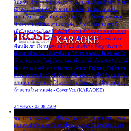
ในครัว เจ้าสาว ก็มัวแต่งตัว สวยเด่น นั่งเคียงเจ้าบ่าว ที่เขา
เฝ้าคอย ใจเต้น หัวใจของเรา ลำเค็ญ ใครจะมองเห็น
ความใน ใจ เศร้า มันร้าวระบม ต้องมาขื่นขม เศร้าตรม
ท่ามความสุขี ช่วยงานเขาแต่ง แต่เรา แล้งมาหลายปี
เมื่อไรหนอจะ โชคดี ได้มีพิธีวิวาห์ หัวใจหล้า คอยไปคอย
มา คือหน้าที่เก่า หัวใจหล้า คอยไปคอยมา คือหน้าที่เก่า
คือหยังเขา มีงานแต่งแล้ว ไปล้างแต่จาน ดั่งถูกประหาร
เมื่อเขาชื่นบาน แต่เราขื่นขม โอ้ รัก ลอยลม ไม่สม ดัง ใจ
ล้างจานคอยคู่ ไม่รู้ อีกนานเท่าใด จะได้ เลื่อนขั้นบันได ได้
เป็น ตำแหน่งเจ้าสาว มันเหงา เห็นเขามีคู่ ซมดู มีคู่ก็ม่วน
เข้าพาขวัญ เสียงโห่ตึงตึง มันซึ้ง อยู่แก่ใจ มื้อใด๋หนอ สิเป็น
งานเฮา มัวซอยเขา ใจเฮาซิด้าน มันทรมาน จับจาน เอย…
ล้างจานในงานแต่ง - Cover Ver. (KARAOKE)
24 views • 03.08.2569
ขอ กราบ ขอบคุณ.... ที่ได้รับไออุ่น การุณ จากแฟน เพลง
ผมแสนชื่นใจ หายวังเวง เมื่อแฟนเพลง ให้กำลังใจ น้ำใจ