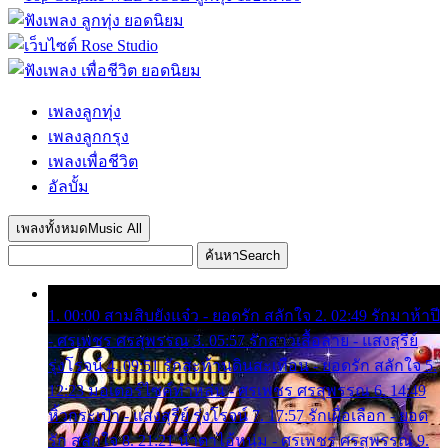
เพลงลูกทุ่ง
เพลงลูกกรุง
เพลงเพื่อชีวิต
อัลบั้ม
เพลงทั้งหมด
Music All
ค้นหา
Search
1. 00:00 สามสิบยังแจ๋ว - ยอดรัก สลักใจ 2. 02:49 รักมาห้าปี
- ศรเพชร ศรสุพรรณ 3. 05:57 รักสาวเสื้อลาย - แสงสุรีย์
รุ่งโรจน์ 4. 09:51 รักสะท้านดินสะเทือน - ยอดรัก สลักใจ 5.
12:23 มอเตอร์ไซค์ทำหล่น - ศรเพชร ศรสุพรรณ 6. 14:49
หิ้วกระเป๋า - แสงสุรีย์ รุ่งโรจน์ 7. 17:57 รักเผื่อเลือก - ยอด
รัก สลักใจ 8. 21:21 น้ำตาไอ้หนุ่ม - ศรเพชร ศรสุพรรณ 9.