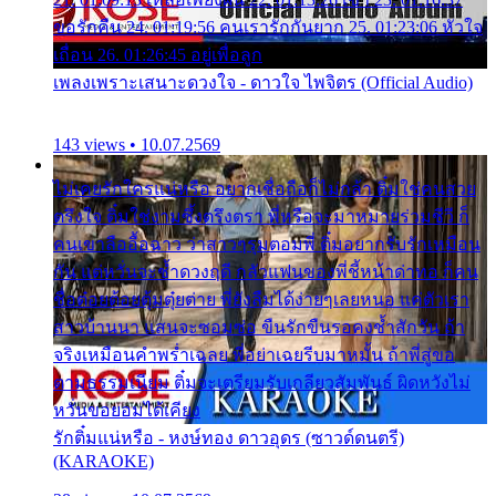
ขอรักคืน 24. 01:19:56 คนเรารักกันยาก 25. 01:23:06 หัวใจ
เถื่อน 26. 01:26:45 อยู่เพื่อลูก
เพลงเพราะเสนาะดวงใจ - ดาวใจ ไพจิตร (Official Audio)
143 views • 10.07.2569
ไม่เคยรักใครแน่หรือ อยากเชื่อถือก็ไม่กล้า ติ๋มใช่คนสวย
ตรึงใจ ติ๋มใช่งามซึ้งตรึงตรา พี่หรือจะมาหมายร่วมชีวี ก็
คนเขาลืออื้อฉาว ว่าสาวๆรุมตอมพี่ ติ๋มอยากรับรักเหมือน
กัน แต่หวั่นจะช้ำดวงฤดี กลัวแฟนของพี่ชี้หน้าด่าทอ ก็คน
ชื่อต๋อยต้อยตุ้มตุ๋ยต่าย พี่ยังลืมได้ง่ายๆเลยหนอ แค่ตัวเรา
สาวบ้านนา แสนจะซอมซ่อ ขืนรักขืนรอคงช้ำสักวัน ถ้า
จริงเหมือนคำพร่ำเฉลย พี่อย่าเฉยรีบมาหมั้น ถ้าพี่สู่ขอ
ตามธรรมเนียม ติ๋มจะเตรียมรับเกลียวสัมพันธ์ ผิดหวังไม่
หวั่นขอยอมได้เคียง
รักติ๋มแน่หรือ - หงษ์ทอง ดาวอุดร (ซาวด์ดนตรี)
(KARAOKE)