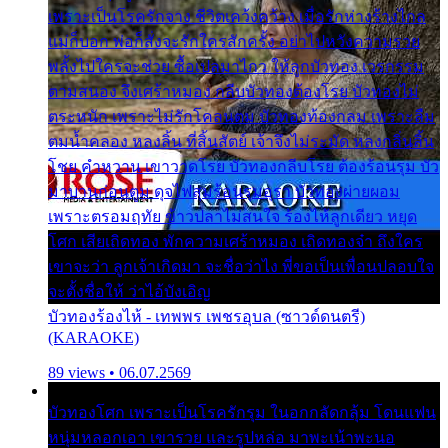
เพราะเป็นโรครักจาง ชีวิตเคว้งคว้าง เมื่อรักห่างร้างไกล
แม่ก็บอก พ่อก็สั่งจะรักใครสักครั้ง อย่าไปหวังความรวย
พลั้งไปใครจะช่วย ซื้อเปลมาไกว ให้ลูกบัวทอง เวรกรรม
ตามสนอง จึงเศร้าหมอง กลีบบัวทองต้องโรย บัวทองไม่
ตระหนัก เพราะไม่รักโคลนตม บัวทองท้องกลม เพราะลืม
ตมน้ำคลอง หลงลิ้น ที่สิ้นสัตย์ เจ้าจึงไม่ระมัด หลงกลิ่นลิ้น
โชย คำหวาน เขาวาดโรย บัวทองกลีบโรย ต้องร้อนรุม บัว
มาบานก่อนตูม ดุจไฟสุมร้อนรุมอุรา บัวทองผ่ายผอม
เพราะตรอมฤทัย ข้าวปลาไม่สนใจ ร้องไห้ลูกเดียว หยุด
โศก เสียเถิดทอง พักความเศร้าหมอง เถิดทองจ๋า ถึงใคร
เขาจะว่า ลูกเจ้าเกิดมา จะชื่อว่าไง พี่ขอเป็นเพื่อนปลอบใจ
จะตั้งชื่อให้ ว่าไอ้บังเอิญ
บัวทองร้องไห้ - เทพพร เพชรอุบล (ซาวด์ดนตรี)
(KARAOKE)
89 views • 06.07.2569
บัวทองโศก เพราะเป็นโรครักรุม ในอกกลัดกลุ้ม โดนแฟน
หนุ่มหลอกเอา เขารวย และรูปหล่อ มาพะเน้าพะนอ