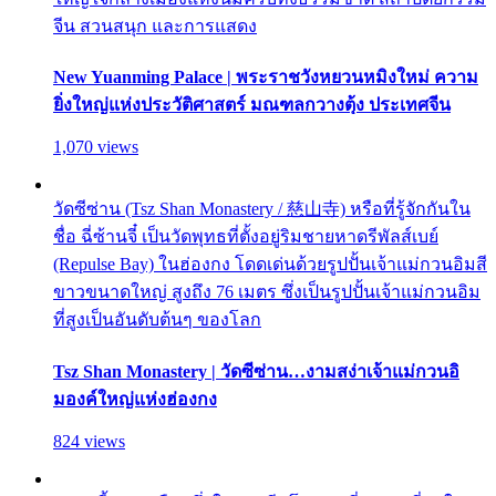
จีน สวนสนุก และการแสดง
New Yuanming Palace | พระราชวังหยวนหมิงใหม่ ความ
ยิ่งใหญ่แห่งประวัติศาสตร์ มณฑลกวางตุ้ง ประเทศจีน
1,070 views
วัดซีซ่าน (Tsz Shan Monastery / 慈山寺) หรือที่รู้จักกันใน
ชื่อ ฉี่ซ้านจี๋ เป็นวัดพุทธที่ตั้งอยู่ริมชายหาดรีพัลส์เบย์
(Repulse Bay) ในฮ่องกง โดดเด่นด้วยรูปปั้นเจ้าแม่กวนอิมสี
ขาวขนาดใหญ่ สูงถึง 76 เมตร ซึ่งเป็นรูปปั้นเจ้าแม่กวนอิม
ที่สูงเป็นอันดับต้นๆ ของโลก
Tsz Shan Monastery | วัดซีซ่าน…งามสง่าเจ้าแม่กวนอิ
มองค์ใหญ่แห่งฮ่องกง
824 views