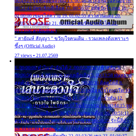
00:45:25 รอหน่อยน้องติ๋ม 15. 00:48:56 เรือล่มในหนอง 16.
00:51:43 บัตรเชิญสีเลือด 17. 00:56:07 อดีตรักโรงทอ 18.
01:00:00 เขมรไล่ควาย 19. 01:02:55 สาวสวนแตง 20.
01:05:51 แอบมอง 21. 01:09:27 พบรักปากน้ำโพ 22.
01:13:06 สายัณห์เมา
" สายัณห์ สัญญา " ขวัญใจคนเดิม - รวมเพลงดังเพราะๆ
ซึ้งๆ (Official Audio)
27 views • 21.07.2569
1. 00:00:00 ทำไมทำฉันได้ 2. 00:03:20 นางฟ้าสลัม 3.
00:06:50 คน 4. 00:10:36 บุญเหลือเกิน 5. 00:13:58 ฝนหยาด
สุดท้าย 6. 00:17:30 ยาใจยาจก 7. 00:20:30 คิดดูให้ดี 8.
00:24:21 ลบรอยแผลรัก 9. 00:27:35 เหมือนใจโดนกรีด 10.
00:30:54 ขบวนการเปาเปียว 11. 00:34:05 คำรำพัน 12.
00:37:20 ปาหนัน 13. 00:40:37 ใจเจ้ากรรม 14. 00:44:15 จูบ
ฉันแล้วจงตายเสีย 15. 00:47:24 ขอสูมาเต๊อะ 16. 00:51:11
คนใจมาร 17. 00:54:50 คืนทรมาน 18. 00:58:25 รักนี้สีดำ
19. 01:01:44 ส่วนเกิน 20. 01:05:42 หยาดน้ำฝนหยดน้ำตา
21. 01:09:13 เหลือเพียงฝัน 22. 01:13:26 เขา 23. 01:16:37