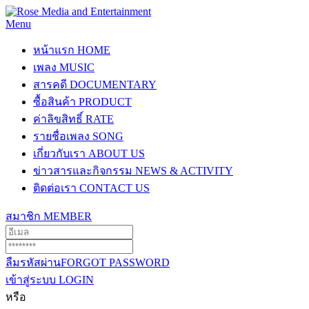
Menu
หน้าแรก
HOME
เพลง
MUSIC
สารคดี
DOCUMENTARY
ซื้อสินค้า
PRODUCT
ค่าลิขสิทธิ์
RATE
รายชื่อเพลง
SONG
เกี่ยวกับเรา
ABOUT US
ข่าวสารและกิจกรรม
NEWS & ACTIVITY
ติดต่อเรา
CONTACT US
สมาชิก
MEMBER
ลืมรหัสผ่าน
FORGOT PASSWORD
เข้าสู่ระบบ
LOGIN
หรือ