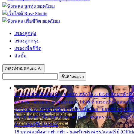
เพลงลูกทุ่ง
เพลงลูกกรุง
เพลงเพื่อชีวิต
อัลบั้ม
เพลงทั้งหมด
Music All
ค้นหา
Search
1. 00:00 สามสิบยังแจ๋ว - ยอดรัก สลักใจ 2. 02:49 รักมาห้าปี
ทำหล่น - ศรเพชร ศรสุพรรณ 6. 14:49 หิ้วกระเป๋า - แสงสุรีย์ 
รุ่งโรจน์ 10. 28:08 ไม่มีเวลาไปหาเมียน้อย - ยอดรัก สลักใ
ใจ 14. 42:49 ไอ้หวังตายแน่ - ศรเพชร ศรสุพรรณ 15. 46:35 ธา
จ๋า - แสงสุรีย์ รุ่งโรจน์
18 บทเพลงดังจากฟากฟ้า - ยอดรัก/ศรเพชร/แสงสุรีย์ (Officia