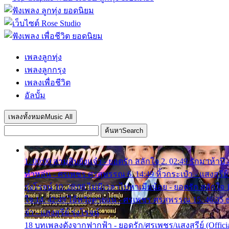
เพลงลูกทุ่ง
เพลงลูกกรุง
เพลงเพื่อชีวิต
อัลบั้ม
เพลงทั้งหมด
Music All
ค้นหา
Search
1. 00:00 สามสิบยังแจ๋ว - ยอดรัก สลักใจ 2. 02:49 รักมาห้าปี
ทำหล่น - ศรเพชร ศรสุพรรณ 6. 14:49 หิ้วกระเป๋า - แสงสุรีย์ 
รุ่งโรจน์ 10. 28:08 ไม่มีเวลาไปหาเมียน้อย - ยอดรัก สลักใ
ใจ 14. 42:49 ไอ้หวังตายแน่ - ศรเพชร ศรสุพรรณ 15. 46:35 ธา
จ๋า - แสงสุรีย์ รุ่งโรจน์
18 บทเพลงดังจากฟากฟ้า - ยอดรัก/ศรเพชร/แสงสุรีย์ (Officia