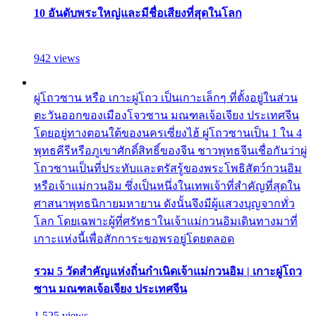
10 อันดับพระใหญ่และมีชื่อเสียงที่สุดในโลก
942 views
ผู่โถวซาน หรือ เกาะผู่โถว เป็นเกาะเล็กๆ ที่ตั้งอยู่ในส่วน
ตะวันออกของเมืองโจวซาน มณฑลเจ้อเจียง ประเทศจีน
โดยอยู่ทางตอนใต้ของนครเซี่ยงไฮ้ ผู่โถวซานเป็น 1 ใน 4
พุทธคีรีหรือภูเขาศักดิ์สิทธิ์ของจีน ชาวพุทธจีนเชื่อกันว่าผู่
โถวซานเป็นที่ประทับและตรัสรู้ของพระโพธิสัตว์กวนอิม
หรือเจ้าแม่กวนอิม ซึ่งเป็นหนึ่งในเทพเจ้าที่สำคัญที่สุดใน
ศาสนาพุทธนิกายมหายาน ดังนั้นจึงมีผู้แสวงบุญจากทั่ว
โลก โดยเฉพาะผู้ที่ศรัทธาในเจ้าแม่กวนอิมเดินทางมาที่
เกาะแห่งนี้เพื่อสักการะขอพรอยู่โดยตลอด
รวม 5 วัดสำคัญแห่งถิ่นกำเนิดเจ้าแม่กวนอิม | เกาะผู่โถว
ซาน มณฑลเจ้อเจียง ประเทศจีน
1,525 views