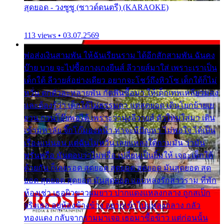
สุดยอด - วงซูซู (ซาวด์ดนตรี) (KARAOKE)
113 views • 03.07.2569
พ่อส่งเงินสามพัน ให้ฉันเรียนราม ได้อีกสักสามพัน ฉันคง
บ๊าย บาย จะไปซื้อกางเกงยีนส์ ลีวายส์มาใส่ เพราะเราเป็น
เด็กใต้ ลีวายส์อย่างเดียว อยากจะโชว์ถึงหิวโซ เด็กใต้ก็ไม่
หวั่น ตกตัวละหลายพัน กัดฟันซื้อมา ให้เด็กเทพเหลียวมอง
และต้องรู้ว่า เด็กใต้ไม่ธรรมดา แต่สุดยอด เดินโยกย้ายเย
ยวน กวนโอ๊ยพอได้ เพราะว่านุ่งลีวายส์ ตัวใหม่ใส่มา เดิน
เข้ามหาลัย จิ๊กโก๊มองหน้า ท่าจะมีปัญหา ไม่พอใจ ได้เป็น
เรื่องแน่นอน แต่ฉันไม่หวั่น เลยแหลงใต้ถามมัน ว่ามัน
พรั่นพรือ มันตอบว่าไม่พรื่อ เปลี่ยนเป็นยิ้มให้ เจอะเด็กใต้
ด้วยกัน ก็เลยรอด สุดยอด สุดยอด สุดยอด มันสุดยอด สุด
ยอด สุดยอด สุดยอด มันสุดยอด แอบหลงรักสาวราม ที่พัก
ห้องเช่า เธอผิวขาวผมยาว ปากแดงแหลงกลาง ถูกสเป็ก
จริงเธอ อยู่ห้องข้างข้าง อยากเข้าไปแหลงกลาง กลัว
ทองแดง กลับจากรามมาเจอ เธอมาซื้อข้าว แต่ก่อนนั้น