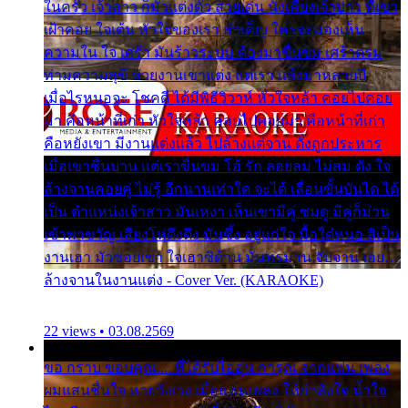
ในครัว เจ้าสาว ก็มัวแต่งตัว สวยเด่น นั่งเคียงเจ้าบ่าว ที่เขา
เฝ้าคอย ใจเต้น หัวใจของเรา ลำเค็ญ ใครจะมองเห็น
ความใน ใจ เศร้า มันร้าวระบม ต้องมาขื่นขม เศร้าตรม
ท่ามความสุขี ช่วยงานเขาแต่ง แต่เรา แล้งมาหลายปี
เมื่อไรหนอจะ โชคดี ได้มีพิธีวิวาห์ หัวใจหล้า คอยไปคอย
มา คือหน้าที่เก่า หัวใจหล้า คอยไปคอยมา คือหน้าที่เก่า
คือหยังเขา มีงานแต่งแล้ว ไปล้างแต่จาน ดั่งถูกประหาร
เมื่อเขาชื่นบาน แต่เราขื่นขม โอ้ รัก ลอยลม ไม่สม ดัง ใจ
ล้างจานคอยคู่ ไม่รู้ อีกนานเท่าใด จะได้ เลื่อนขั้นบันได ได้
เป็น ตำแหน่งเจ้าสาว มันเหงา เห็นเขามีคู่ ซมดู มีคู่ก็ม่วน
เข้าพาขวัญ เสียงโห่ตึงตึง มันซึ้ง อยู่แก่ใจ มื้อใด๋หนอ สิเป็น
งานเฮา มัวซอยเขา ใจเฮาซิด้าน มันทรมาน จับจาน เอย…
ล้างจานในงานแต่ง - Cover Ver. (KARAOKE)
22 views • 03.08.2569
ขอ กราบ ขอบคุณ.... ที่ได้รับไออุ่น การุณ จากแฟน เพลง
ผมแสนชื่นใจ หายวังเวง เมื่อแฟนเพลง ให้กำลังใจ น้ำใจ