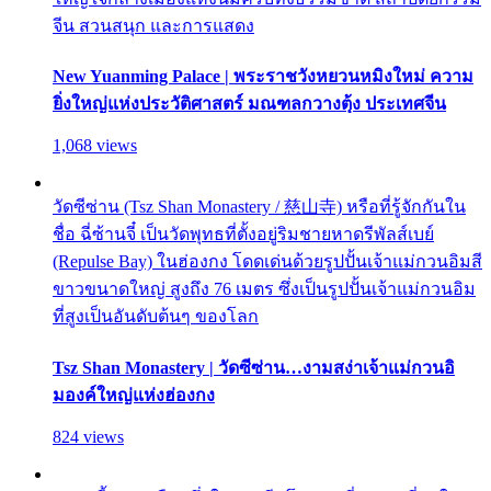
จีน สวนสนุก และการแสดง
New Yuanming Palace | พระราชวังหยวนหมิงใหม่ ความ
ยิ่งใหญ่แห่งประวัติศาสตร์ มณฑลกวางตุ้ง ประเทศจีน
1,068 views
วัดซีซ่าน (Tsz Shan Monastery / 慈山寺) หรือที่รู้จักกันใน
ชื่อ ฉี่ซ้านจี๋ เป็นวัดพุทธที่ตั้งอยู่ริมชายหาดรีพัลส์เบย์
(Repulse Bay) ในฮ่องกง โดดเด่นด้วยรูปปั้นเจ้าแม่กวนอิมสี
ขาวขนาดใหญ่ สูงถึง 76 เมตร ซึ่งเป็นรูปปั้นเจ้าแม่กวนอิม
ที่สูงเป็นอันดับต้นๆ ของโลก
Tsz Shan Monastery | วัดซีซ่าน…งามสง่าเจ้าแม่กวนอิ
มองค์ใหญ่แห่งฮ่องกง
824 views