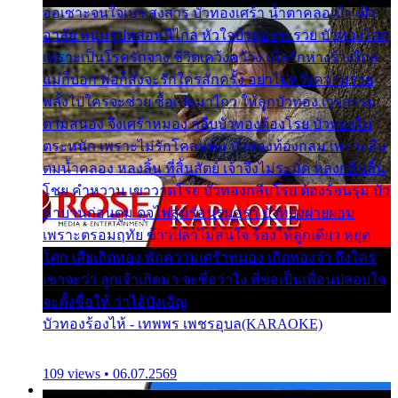
ออเซาะจนใจเบา สงสาร บัวทองเศร้า น้ำตาคลอเบ้า เฝ้า
อาลัย หนุ่มรูปหล่อหนีไกล หัวใจบัวทองระรวย บัวทองโศก
เพราะเป็นโรครักจาง ชีวิตเคว้งคว้าง เมื่อรักห่างร้างไกล
แม่ก็บอก พ่อก็สั่งจะรักใครสักครั้ง อย่าไปหวังความรวย
พลั้งไปใครจะช่วย ซื้อเปลมาไกว ให้ลูกบัวทอง เวรกรรม
ตามสนอง จึงเศร้าหมอง กลีบบัวทองต้องโรย บัวทองไม่
ตระหนัก เพราะไม่รักโคลนตม บัวทองท้องกลม เพราะลืม
ตมน้ำคลอง หลงลิ้น ที่สิ้นสัตย์ เจ้าจึงไม่ระมัด หลงกลิ่นลิ้น
โชย คำหวาน เขาวาดโรย บัวทองกลีบโรย ต้องร้อนรุม บัว
มาบานก่อนตูม ดุจไฟสุมร้อนรุมอุรา บัวทองผ่ายผอม
เพราะตรอมฤทัย ข้าวปลาไม่สนใจ ร้องไห้ลูกเดียว หยุด
โศก เสียเถิดทอง พักความเศร้าหมอง เถิดทองจ๋า ถึงใคร
เขาจะว่า ลูกเจ้าเกิดมา จะชื่อว่าไง พี่ขอเป็นเพื่อนปลอบใจ
จะตั้งชื่อให้ ว่าไอ้บังเอิญ
บัวทองร้องไห้ - เทพพร เพชรอุบล(KARAOKE)
109 views • 06.07.2569