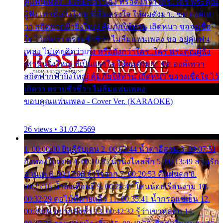
คู่แฟนเพลง ไม่เคยคิดว่าเก่ง หรือดังกว่าใคร..ใคร พระคุณ
ผู้ฟัง เท่านั้นยิ่งใหญ่ ที่เป็นแรงใจ ให้ผมดังมา.. ขอ องค์เท
วา สถิตฟากฟ้ายิ่งใหญ่ คุ้มภัยให้ท่าน เถิดหนา ขอจงเชื่อ
ใจ ไว้เถิดว่า ตราบชั่วชีวา ไม่ลืมแฟนเพลง ขอ อยู่คู่แฟน
เพลง ไม่เคยคิดว่าเก่ง หรือดังกว่าใคร..ใคร พระคุณผู้ฟัง
เท่านั้นยิ่งใหญ่ ที่เป็นแรงใจ ให้ผมดังมา.. ขอ องค์เทวา
สถิตฟากฟ้ายิ่งใหญ่ คุ้มภัยให้ท่าน เถิดหนา ขอจงเชื่อใจ ไว้
เถิดว่า ตราบชั่วชีวา ไม่ลืมแฟนเพลง
ขอบคุณแฟนเพลง - Cover Ver. (KARAOKE)
26 views • 31.07.2569
1. 00:00:00 ยินดีรับเดน 2. 00:03:44 น้ำตาอีสาน 3. 00:07:51
กิ่งทองใบหยก 4. 00:10:35 น้ำนิ่งไหลลึก 5. 00:13:49 ลานรัก
ลานเท 6. 00:17:06 จำใจจาก 7. 00:20:53 คืนฝนตก 8.
00:25:16 น้ำลงเดือนยี่ 9. 00:28:47 โสนน้อยเรือนงาม 10.
00:32:29 ตอไม้ที่ตายแล้ว 11. 00:35:41 น้ำกรดแช่เย็น 12.
00:39:08 อยากฟังซ้ำ 13. 00:42:32 รู้ว่าเขาหลอก 14.