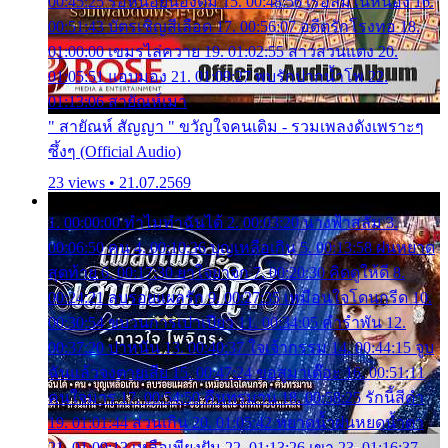
00:45:25 รอหน่อยน้องติ๋ม 15. 00:48:56 เรือล่มในหนอง 16.
00:51:43 บัตรเชิญสีเลือด 17. 00:56:07 อดีตรักโรงทอ 18.
01:00:00 เขมรไล่ควาย 19. 01:02:55 สาวสวนแตง 20.
01:05:51 แอบมอง 21. 01:09:27 พบรักปากน้ำโพ 22.
01:13:06 สายัณห์เมา
" สายัณห์ สัญญา " ขวัญใจคนเดิม - รวมเพลงดังเพราะๆ
ซึ้งๆ (Official Audio)
23 views • 21.07.2569
1. 00:00:00 ทำไมทำฉันได้ 2. 00:03:20 นางฟ้าสลัม 3.
00:06:50 คน 4. 00:10:36 บุญเหลือเกิน 5. 00:13:58 ฝนหยาด
สุดท้าย 6. 00:17:30 ยาใจยาจก 7. 00:20:30 คิดดูให้ดี 8.
00:24:21 ลบรอยแผลรัก 9. 00:27:35 เหมือนใจโดนกรีด 10.
00:30:54 ขบวนการเปาเปียว 11. 00:34:05 คำรำพัน 12.
00:37:20 ปาหนัน 13. 00:40:37 ใจเจ้ากรรม 14. 00:44:15 จูบ
ฉันแล้วจงตายเสีย 15. 00:47:24 ขอสูมาเต๊อะ 16. 00:51:11
คนใจมาร 17. 00:54:50 คืนทรมาน 18. 00:58:25 รักนี้สีดำ
19. 01:01:44 ส่วนเกิน 20. 01:05:42 หยาดน้ำฝนหยดน้ำตา
21. 01:09:13 เหลือเพียงฝัน 22. 01:13:26 เขา 23. 01:16:37