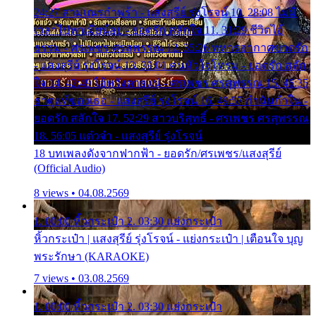
24:27 สามเณรกำพร้า - แสงสุรีย์ รุ่งโรจน์ 10. 28:08 ไม่มี
เวลาไปหาเมียน้อย - ยอดรัก สลักใจ 11. 31:29 ชีวิตไอ้
ธรรม - ศรเพชร ศรสุพรรณ 12. 35:26 ทหารอากาศขาดรัก
- แสงสุรีย์ รุ่งโรจน์ 13. 39:01 คนหัวใจโทรม - ยอดรัก สลัก
ใจ 14. 42:49 ไอ้หวังตายแน่ - ศรเพชร ศรสุพรรณ 15. 46:35
ธาตุแท้ของเธอ - แสงสุรีย์ รุ่งโรจน์ 16. 49:57 กำนันกำใน -
ยอดรัก สลักใจ 17. 52:29 สาวบริสุทธิ์ - ศรเพชร ศรสุพรรณ
18. 56:05 แต๋วจ๋า - แสงสุรีย์ รุ่งโรจน์
18 บทเพลงดังจากฟากฟ้า - ยอดรัก/ศรเพชร/แสงสุรีย์
(Official Audio)
8 views • 04.08.2569
1. 00:00 หิ้วกระเป๋า 2. 03:30 แย่งกระเป๋า
หิ้วกระเป๋า | แสงสุรีย์ รุ่งโรจน์ - แย่งกระเป๋า | เตือนใจ บุญ
พระรักษา (KARAOKE)
7 views • 03.08.2569
1. 00:00 หิ้วกระเป๋า 2. 03:30 แย่งกระเป๋า