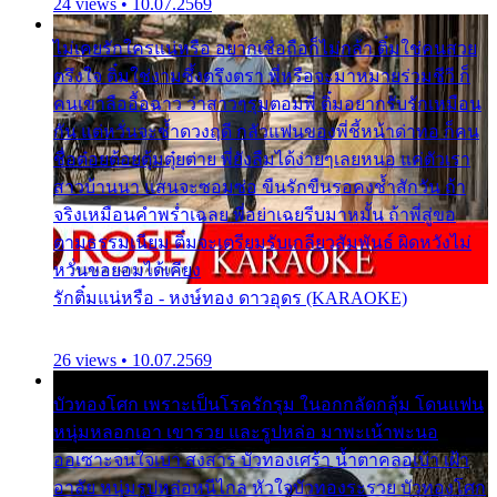
24 views • 10.07.2569
ไม่เคยรักใครแน่หรือ อยากเชื่อถือก็ไม่กล้า ติ๋มใช่คนสวย
ตรึงใจ ติ๋มใช่งามซึ้งตรึงตรา พี่หรือจะมาหมายร่วมชีวี ก็
คนเขาลืออื้อฉาว ว่าสาวๆรุมตอมพี่ ติ๋มอยากรับรักเหมือน
กัน แต่หวั่นจะช้ำดวงฤดี กลัวแฟนของพี่ชี้หน้าด่าทอ ก็คน
ชื่อต๋อยต้อยตุ้มตุ๋ยต่าย พี่ยังลืมได้ง่ายๆเลยหนอ แค่ตัวเรา
สาวบ้านนา แสนจะซอมซ่อ ขืนรักขืนรอคงช้ำสักวัน ถ้า
จริงเหมือนคำพร่ำเฉลย พี่อย่าเฉยรีบมาหมั้น ถ้าพี่สู่ขอ
ตามธรรมเนียม ติ๋มจะเตรียมรับเกลียวสัมพันธ์ ผิดหวังไม่
หวั่นขอยอมได้เคียง
รักติ๋มแน่หรือ - หงษ์ทอง ดาวอุดร (KARAOKE)
26 views • 10.07.2569
บัวทองโศก เพราะเป็นโรครักรุม ในอกกลัดกลุ้ม โดนแฟน
หนุ่มหลอกเอา เขารวย และรูปหล่อ มาพะเน้าพะนอ
ออเซาะจนใจเบา สงสาร บัวทองเศร้า น้ำตาคลอเบ้า เฝ้า
อาลัย หนุ่มรูปหล่อหนีไกล หัวใจบัวทองระรวย บัวทองโศก