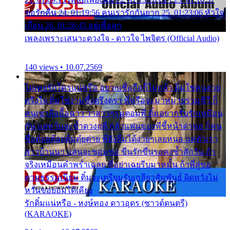
ขอรักคืน 24. 01:19:56 คนเรารักกันยาก 25. 01:23:06 หัวใจ
เถื่อน 26. 01:26:45 อยู่เพื่อลูก
เพลงเพราะเสนาะดวงใจ - ดาวใจ ไพจิตร (Official Audio)
140 views • 10.07.2569
ไม่เคยรักใครแน่หรือ อยากเชื่อถือก็ไม่กล้า ติ๋มใช่คนสวย
ตรึงใจ ติ๋มใช่งามซึ้งตรึงตรา พี่หรือจะมาหมายร่วมชีวี ก็
คนเขาลืออื้อฉาว ว่าสาวๆรุมตอมพี่ ติ๋มอยากรับรักเหมือน
กัน แต่หวั่นจะช้ำดวงฤดี กลัวแฟนของพี่ชี้หน้าด่าทอ ก็คน
ชื่อต๋อยต้อยตุ้มตุ๋ยต่าย พี่ยังลืมได้ง่ายๆเลยหนอ แค่ตัวเรา
สาวบ้านนา แสนจะซอมซ่อ ขืนรักขืนรอคงช้ำสักวัน ถ้า
จริงเหมือนคำพร่ำเฉลย พี่อย่าเฉยรีบมาหมั้น ถ้าพี่สู่ขอ
ตามธรรมเนียม ติ๋มจะเตรียมรับเกลียวสัมพันธ์ ผิดหวังไม่
หวั่นขอยอมได้เคียง
รักติ๋มแน่หรือ - หงษ์ทอง ดาวอุดร (ซาวด์ดนตรี)
(KARAOKE)