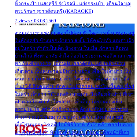
หิ้วกระเป๋า | แสงสุรีย์ รุ่งโรจน์ - แย่งกระเป๋า | เตือนใจ บุญ
พระรักษา (ซาวด์ดนตรี) (KARAOKE)
7 views • 03.08.2569
งานแต่ง เขาแซง แย่งเอาไปก่อน หัวใจอาวรณ์ มาซ่อน อยู่
ในห้องครัว ข้างนอกเจ้าสาว ส่งยิ้ม ให้คนไปทั่ว แต่เรา เฝ้า
อยู่ในครัว ทำตัวเป็นเด็ก ล้างจาน ในเมื่อ เจ้าสาว คือคน
บ้านใกล้ พึ่งพาอาศัย จำใจ ต้องไปช่วยงาน พอถึงเวลา เขา
พา กันเข้าพาขวัญ เพื่อนฝูง เฮฮาดังลั่น แต่เราล้างจาน
เดียวดาย เป็นคนพ่าย บ่มีความหมาย เคียงใจเจ้าบ่าว เป็น
คนพ่าย บ่มีความหมาย เคียงใจเจ้าบ่าว เพื่อนเจ้าสาว ยัง
เป็นบ่ได้ คือคนพ่าย ฮักคน ไม่มีใครสน เขาไม่เห็นคน ที่อยู่
ในครัว เจ้าสาว ก็มัวแต่งตัว สวยเด่น นั่งเคียงเจ้าบ่าว ที่เขา
เฝ้าคอย ใจเต้น หัวใจของเรา ลำเค็ญ ใครจะมองเห็น
ความใน ใจ เศร้า มันร้าวระบม ต้องมาขื่นขม เศร้าตรม
ท่ามความสุขี ช่วยงานเขาแต่ง แต่เรา แล้งมาหลายปี
เมื่อไรหนอจะ โชคดี ได้มีพิธีวิวาห์ หัวใจหล้า คอยไปคอย
มา คือหน้าที่เก่า หัวใจหล้า คอยไปคอยมา คือหน้าที่เก่า