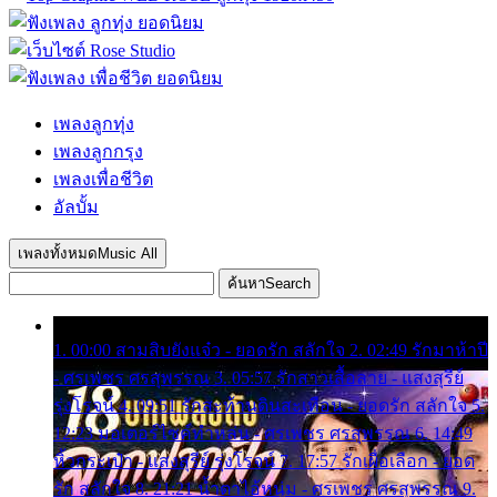
เพลงลูกทุ่ง
เพลงลูกกรุง
เพลงเพื่อชีวิต
อัลบั้ม
เพลงทั้งหมด
Music All
ค้นหา
Search
1. 00:00 สามสิบยังแจ๋ว - ยอดรัก สลักใจ 2. 02:49 รักมาห้าปี
- ศรเพชร ศรสุพรรณ 3. 05:57 รักสาวเสื้อลาย - แสงสุรีย์
รุ่งโรจน์ 4. 09:51 รักสะท้านดินสะเทือน - ยอดรัก สลักใจ 5.
12:23 มอเตอร์ไซค์ทำหล่น - ศรเพชร ศรสุพรรณ 6. 14:49
หิ้วกระเป๋า - แสงสุรีย์ รุ่งโรจน์ 7. 17:57 รักเผื่อเลือก - ยอด
รัก สลักใจ 8. 21:21 น้ำตาไอ้หนุ่ม - ศรเพชร ศรสุพรรณ 9.