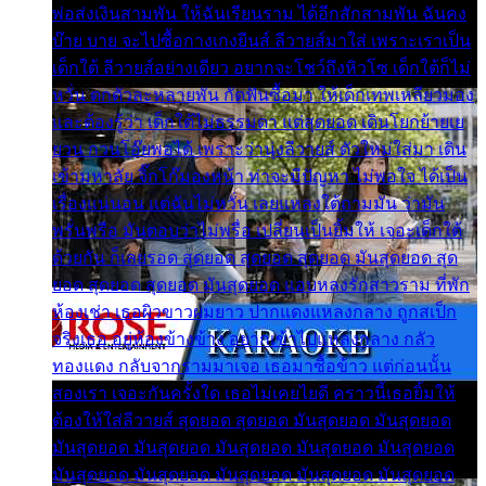
พ่อส่งเงินสามพัน ให้ฉันเรียนราม ได้อีกสักสามพัน ฉันคง
บ๊าย บาย จะไปซื้อกางเกงยีนส์ ลีวายส์มาใส่ เพราะเราเป็น
เด็กใต้ ลีวายส์อย่างเดียว อยากจะโชว์ถึงหิวโซ เด็กใต้ก็ไม่
หวั่น ตกตัวละหลายพัน กัดฟันซื้อมา ให้เด็กเทพเหลียวมอง
และต้องรู้ว่า เด็กใต้ไม่ธรรมดา แต่สุดยอด เดินโยกย้ายเย
ยวน กวนโอ๊ยพอได้ เพราะว่านุ่งลีวายส์ ตัวใหม่ใส่มา เดิน
เข้ามหาลัย จิ๊กโก๊มองหน้า ท่าจะมีปัญหา ไม่พอใจ ได้เป็น
เรื่องแน่นอน แต่ฉันไม่หวั่น เลยแหลงใต้ถามมัน ว่ามัน
พรั่นพรือ มันตอบว่าไม่พรื่อ เปลี่ยนเป็นยิ้มให้ เจอะเด็กใต้
ด้วยกัน ก็เลยรอด สุดยอด สุดยอด สุดยอด มันสุดยอด สุด
ยอด สุดยอด สุดยอด มันสุดยอด แอบหลงรักสาวราม ที่พัก
ห้องเช่า เธอผิวขาวผมยาว ปากแดงแหลงกลาง ถูกสเป็ก
จริงเธอ อยู่ห้องข้างข้าง อยากเข้าไปแหลงกลาง กลัว
ทองแดง กลับจากรามมาเจอ เธอมาซื้อข้าว แต่ก่อนนั้น
สองเรา เจอะกันครั้งใด เธอไม่เคยไยดี คราวนี้เธอยิ้มให้
ต้องให้ใส่ลีวายส์ สุดยอด สุดยอด มันสุดยอด มันสุดยอด
มันสุดยอด มันสุดยอด มันสุดยอด มันสุดยอด มันสุดยอด
มันสุดยอด มันสุดยอด มันสุดยอด มันสุดยอด มันสุดยอด