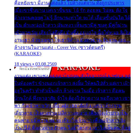
คือหยังเขา มีงานแต่งแล้ว ไปล้างแต่จาน ดั่งถูกประหาร
เมื่อเขาชื่นบาน แต่เราขื่นขม โอ้ รัก ลอยลม ไม่สม ดัง ใจ
ล้างจานคอยคู่ ไม่รู้ อีกนานเท่าใด จะได้ เลื่อนขั้นบันได ได้
เป็น ตำแหน่งเจ้าสาว มันเหงา เห็นเขามีคู่ ซมดู มีคู่ก็ม่วน
เข้าพาขวัญ เสียงโห่ตึงตึง มันซึ้ง อยู่แก่ใจ มื้อใด๋หนอ สิเป็น
งานเฮา มัวซอยเขา ใจเฮาซิด้าน มันทรมาน จับจาน เอย…
ล้างจานในงานแต่ง - Cover Ver. (ซาวด์ดนตรี)
(KARAOKE)
18 views • 03.08.2569
งานแต่ง เขาแซง แย่งเอาไปก่อน หัวใจอาวรณ์ มาซ่อน อยู่
ในห้องครัว ข้างนอกเจ้าสาว ส่งยิ้ม ให้คนไปทั่ว แต่เรา เฝ้า
อยู่ในครัว ทำตัวเป็นเด็ก ล้างจาน ในเมื่อ เจ้าสาว คือคน
บ้านใกล้ พึ่งพาอาศัย จำใจ ต้องไปช่วยงาน พอถึงเวลา เขา
พา กันเข้าพาขวัญ เพื่อนฝูง เฮฮาดังลั่น แต่เราล้างจาน
เดียวดาย เป็นคนพ่าย บ่มีความหมาย เคียงใจเจ้าบ่าว เป็น
คนพ่าย บ่มีความหมาย เคียงใจเจ้าบ่าว เพื่อนเจ้าสาว ยัง
เป็นบ่ได้ คือคนพ่าย ฮักคน ไม่มีใครสน เขาไม่เห็นคน ที่อยู่