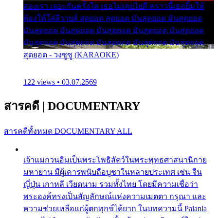
สองเรา เจอะกันครั้งใด เธอไม่เคยไยดี คราวนี้เธอยิ้มให้
ต้องให้ใส่ลีวายส์ สุดยอด สุดยอด มันสุดยอด มันสุดยอด
มันสุดยอด มันสุดยอด มันสุดยอด มันสุดยอด มันสุดยอด
มันสุดยอด มันสุดยอด มันสุดยอด มันสุดยอด มันสุดยอด
สุดยอด - วงซูซู (KARAOKE)
122 views • 03.07.2569
สารคดี
|
DOCUMENTARY
สารคดีทั้งหมด
DOCUMENTARY ALL
เจ้าแม่กวนอิมเป็นพระโพธิสัตว์ในพระพุทธศาสนานิกาย
มหายาน มีผู้เคารพนับถือบูชาในหลายประเทศ เช่น จีน
ญี่ปุ่น เกาหลี เวียดนาม รวมทั้งไทย โดยมีความเชื่อว่า
พระองค์ทรงเป็นสัญลักษณ์แห่งความเมตตา กรุณา และ
ความช่วยเหลือแก่ผู้ตกทุกข์ได้ยาก ในบทความนี้ Palanla