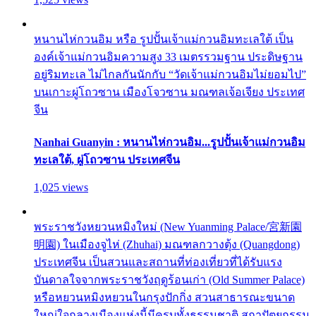
หนานไห่กวนอิม หรือ รูปปั้นเจ้าแม่กวนอิมทะเลใต้ เป็น
องค์เจ้าแม่กวนอิมความสูง 33 เมตรรวมฐาน ประดิษฐาน
อยู่ริมทะเล ไม่ไกลกันนักกับ “วัดเจ้าแม่กวนอิมไม่ยอมไป”
บนเกาะผู่โถวซาน เมืองโจวซาน มณฑลเจ้อเจียง ประเทศ
จีน
Nanhai Guanyin : หนานไห่กวนอิม...รูปปั้นเจ้าแม่กวนอิม
ทะเลใต้, ผู่โถวซาน ประเทศจีน
1,025 views
พระราชวังหยวนหมิงใหม่ (New Yuanming Palace/宮新園
明園) ในเมืองจูไห่ (Zhuhai) มณฑลกวางตุ้ง (Quangdong)
ประเทศจีน เป็นสวนและสถานที่ท่องเที่ยวที่ได้รับแรง
บันดาลใจจากพระราชวังฤดูร้อนเก่า (Old Summer Palace)
หรือหยวนหมิงหยวนในกรุงปักกิ่ง สวนสาธารณะขนาด
ใหญ่ใจกลางเมืองแห่งนี้มีครบทั้งธรรมชาติ สถาปัตยกรรม