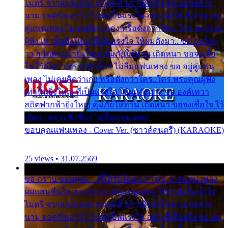
ไมตรี จากแฟนเพลง ทุกทุกที่ ปราณีหลั่งไหล ผมขอฝาก
นาม ยอดรักเอาไว้ โปรดเป็นแรงใจ อย่างนี้เรื่อยไป ขอ อยู่
คู่แฟนเพลง ไม่เคยคิดว่าเก่ง หรือดังกว่าใคร..ใคร พระคุณ
ผู้ฟัง เท่านั้นยิ่งใหญ่ ที่เป็นแรงใจ ให้ผมดังมา.. ขอ องค์เท
วา สถิตฟากฟ้ายิ่งใหญ่ คุ้มภัยให้ท่าน เถิดหนา ขอจงเชื่อ
ใจ ไว้เถิดว่า ตราบชั่วชีวา ไม่ลืมแฟนเพลง ขอ อยู่คู่แฟน
เพลง ไม่เคยคิดว่าเก่ง หรือดังกว่าใคร..ใคร พระคุณผู้ฟัง
เท่านั้นยิ่งใหญ่ ที่เป็นแรงใจ ให้ผมดังมา.. ขอ องค์เทวา
สถิตฟากฟ้ายิ่งใหญ่ คุ้มภัยให้ท่าน เถิดหนา ขอจงเชื่อใจ ไว้
เถิดว่า ตราบชั่วชีวา ไม่ลืมแฟนเพลง
ขอบคุณแฟนเพลง - Cover Ver. (ซาวด์ดนตรี) (KARAOKE)
25 views • 31.07.2569
ขอ กราบ ขอบคุณ.... ที่ได้รับไออุ่น การุณ จากแฟน เพลง
ผมแสนชื่นใจ หายวังเวง เมื่อแฟนเพลง ให้กำลังใจ น้ำใจ
ไมตรี จากแฟนเพลง ทุกทุกที่ ปราณีหลั่งไหล ผมขอฝาก
นาม ยอดรักเอาไว้ โปรดเป็นแรงใจ อย่างนี้เรื่อยไป ขอ อยู่