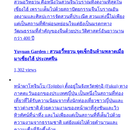
สวนอวี้หยวน คือหนึ่งในสวนจีนโบราณที่งดงามที่สุดใน
เซี่ยงไฮ้ เพราะเต็มไปด้วยสถาปัตยกรรมจีนโบราณอัน
งดงามและศิลปะการจัดสวนที่ประณีต สวนแห่งนี้ไม่เพียง
แต่เป็นสถานที่พักผ่อนหย่อนใจแต่ยังเป็นมรดกทาง
วัฒนธรรมที่สำคัญของจีนด้วยประวัติศาสตร์อันยาวนาน
กว่า 400 ปี
Yuyuan Garden : สวนอวี้หยวน จุดเช็กอินห้ามพลาดเมื่อ
มาเซี่ยงไฮ้ ประเทศจีน
1,302 views
หน้าผาโทจินโบ (Tojinbo) ตั้งอยู่ในจังหวัดฟุกุอิ (Fukui) ทาง
ภาคตะวันออกของประเทศญี่ปุ่น เป็นหนึ่งในสถานที่ท่อง
เที่ยวที่ได้รับความนิยมจากทั้งนักท่องเที่ยวชาวญี่ปุ่นและ
ชาวต่างชาติ ด้วยความงามของหน้าผาที่สูงชันและวิว
ทิวทัศน์ที่น่าทึ่ง และไม่เพียงแต่เป็นสถานที่ที่เต็มไปด้วย
ความงามจากธรรมชาติ แต่ยังแฝงไปด้วยตำนานและ
ความเชื่อที่ลึกซึ้งด้วย