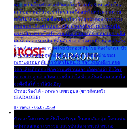
เพราะเป็นโรครักจาง ชีวิตเคว้งคว้าง เมื่อรักห่างร้างไกล
แม่ก็บอก พ่อก็สั่งจะรักใครสักครั้ง อย่าไปหวังความรวย
พลั้งไปใครจะช่วย ซื้อเปลมาไกว ให้ลูกบัวทอง เวรกรรม
ตามสนอง จึงเศร้าหมอง กลีบบัวทองต้องโรย บัวทองไม่
ตระหนัก เพราะไม่รักโคลนตม บัวทองท้องกลม เพราะลืม
ตมน้ำคลอง หลงลิ้น ที่สิ้นสัตย์ เจ้าจึงไม่ระมัด หลงกลิ่นลิ้น
โชย คำหวาน เขาวาดโรย บัวทองกลีบโรย ต้องร้อนรุม บัว
มาบานก่อนตูม ดุจไฟสุมร้อนรุมอุรา บัวทองผ่ายผอม
เพราะตรอมฤทัย ข้าวปลาไม่สนใจ ร้องไห้ลูกเดียว หยุด
โศก เสียเถิดทอง พักความเศร้าหมอง เถิดทองจ๋า ถึงใคร
เขาจะว่า ลูกเจ้าเกิดมา จะชื่อว่าไง พี่ขอเป็นเพื่อนปลอบใจ
จะตั้งชื่อให้ ว่าไอ้บังเอิญ
บัวทองร้องไห้ - เทพพร เพชรอุบล (ซาวด์ดนตรี)
(KARAOKE)
87 views • 06.07.2569
บัวทองโศก เพราะเป็นโรครักรุม ในอกกลัดกลุ้ม โดนแฟน
หนุ่มหลอกเอา เขารวย และรูปหล่อ มาพะเน้าพะนอ