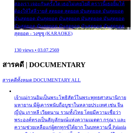
สองเรา เจอะกันครั้งใด เธอไม่เคยไยดี คราวนี้เธอยิ้มให้
ต้องให้ใส่ลีวายส์ สุดยอด สุดยอด มันสุดยอด มันสุดยอด
มันสุดยอด มันสุดยอด มันสุดยอด มันสุดยอด มันสุดยอด
มันสุดยอด มันสุดยอด มันสุดยอด มันสุดยอด มันสุดยอด
สุดยอด - วงซูซู (KARAOKE)
130 views • 03.07.2569
สารคดี
|
DOCUMENTARY
สารคดีทั้งหมด
DOCUMENTARY ALL
เจ้าแม่กวนอิมเป็นพระโพธิสัตว์ในพระพุทธศาสนานิกาย
มหายาน มีผู้เคารพนับถือบูชาในหลายประเทศ เช่น จีน
ญี่ปุ่น เกาหลี เวียดนาม รวมทั้งไทย โดยมีความเชื่อว่า
พระองค์ทรงเป็นสัญลักษณ์แห่งความเมตตา กรุณา และ
ความช่วยเหลือแก่ผู้ตกทุกข์ได้ยาก ในบทความนี้ Palanla