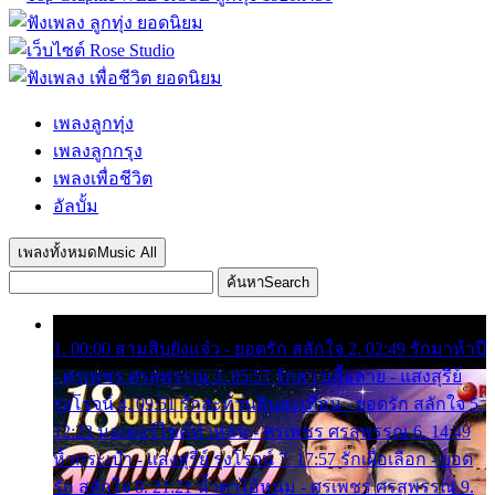
เพลงลูกทุ่ง
เพลงลูกกรุง
เพลงเพื่อชีวิต
อัลบั้ม
เพลงทั้งหมด
Music All
ค้นหา
Search
1. 00:00 สามสิบยังแจ๋ว - ยอดรัก สลักใจ 2. 02:49 รักมาห้าปี
- ศรเพชร ศรสุพรรณ 3. 05:57 รักสาวเสื้อลาย - แสงสุรีย์
รุ่งโรจน์ 4. 09:51 รักสะท้านดินสะเทือน - ยอดรัก สลักใจ 5.
12:23 มอเตอร์ไซค์ทำหล่น - ศรเพชร ศรสุพรรณ 6. 14:49
หิ้วกระเป๋า - แสงสุรีย์ รุ่งโรจน์ 7. 17:57 รักเผื่อเลือก - ยอด
รัก สลักใจ 8. 21:21 น้ำตาไอ้หนุ่ม - ศรเพชร ศรสุพรรณ 9.