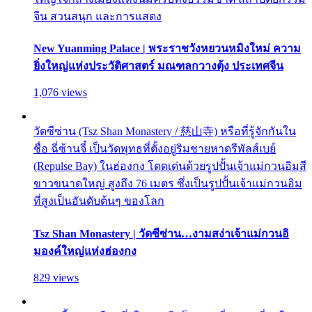
จีน สวนสนุก และการแสดง
New Yuanming Palace | พระราชวังหยวนหมิงใหม่ ความ
ยิ่งใหญ่แห่งประวัติศาสตร์ มณฑลกวางตุ้ง ประเทศจีน
1,076 views
วัดซีซ่าน (Tsz Shan Monastery / 慈山寺) หรือที่รู้จักกันใน
ชื่อ ฉี่ซ้านจี๋ เป็นวัดพุทธที่ตั้งอยู่ริมชายหาดรีพัลส์เบย์
(Repulse Bay) ในฮ่องกง โดดเด่นด้วยรูปปั้นเจ้าแม่กวนอิมสี
ขาวขนาดใหญ่ สูงถึง 76 เมตร ซึ่งเป็นรูปปั้นเจ้าแม่กวนอิม
ที่สูงเป็นอันดับต้นๆ ของโลก
Tsz Shan Monastery | วัดซีซ่าน…งามสง่าเจ้าแม่กวนอิ
มองค์ใหญ่แห่งฮ่องกง
829 views