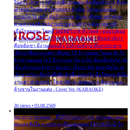
ในครัว เจ้าสาว ก็มัวแต่งตัว สวยเด่น นั่งเคียงเจ้าบ่าว ที่เขา
เฝ้าคอย ใจเต้น หัวใจของเรา ลำเค็ญ ใครจะมองเห็น
ความใน ใจ เศร้า มันร้าวระบม ต้องมาขื่นขม เศร้าตรม
ท่ามความสุขี ช่วยงานเขาแต่ง แต่เรา แล้งมาหลายปี
เมื่อไรหนอจะ โชคดี ได้มีพิธีวิวาห์ หัวใจหล้า คอยไปคอย
มา คือหน้าที่เก่า หัวใจหล้า คอยไปคอยมา คือหน้าที่เก่า
คือหยังเขา มีงานแต่งแล้ว ไปล้างแต่จาน ดั่งถูกประหาร
เมื่อเขาชื่นบาน แต่เราขื่นขม โอ้ รัก ลอยลม ไม่สม ดัง ใจ
ล้างจานคอยคู่ ไม่รู้ อีกนานเท่าใด จะได้ เลื่อนขั้นบันได ได้
เป็น ตำแหน่งเจ้าสาว มันเหงา เห็นเขามีคู่ ซมดู มีคู่ก็ม่วน
เข้าพาขวัญ เสียงโห่ตึงตึง มันซึ้ง อยู่แก่ใจ มื้อใด๋หนอ สิเป็น
งานเฮา มัวซอยเขา ใจเฮาซิด้าน มันทรมาน จับจาน เอย…
ล้างจานในงานแต่ง - Cover Ver. (KARAOKE)
30 views • 03.08.2569
ขอ กราบ ขอบคุณ.... ที่ได้รับไออุ่น การุณ จากแฟน เพลง
ผมแสนชื่นใจ หายวังเวง เมื่อแฟนเพลง ให้กำลังใจ น้ำใจ