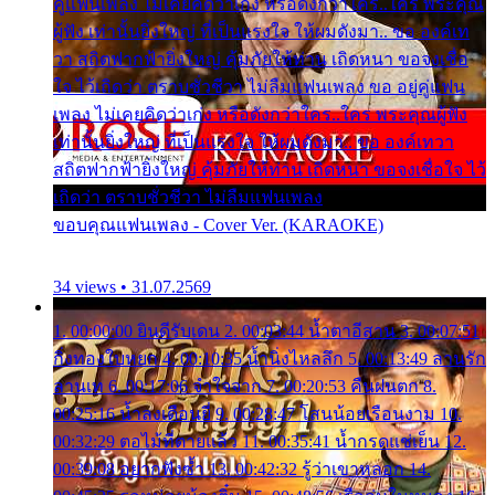
คู่แฟนเพลง ไม่เคยคิดว่าเก่ง หรือดังกว่าใคร..ใคร พระคุณ
ผู้ฟัง เท่านั้นยิ่งใหญ่ ที่เป็นแรงใจ ให้ผมดังมา.. ขอ องค์เท
วา สถิตฟากฟ้ายิ่งใหญ่ คุ้มภัยให้ท่าน เถิดหนา ขอจงเชื่อ
ใจ ไว้เถิดว่า ตราบชั่วชีวา ไม่ลืมแฟนเพลง ขอ อยู่คู่แฟน
เพลง ไม่เคยคิดว่าเก่ง หรือดังกว่าใคร..ใคร พระคุณผู้ฟัง
เท่านั้นยิ่งใหญ่ ที่เป็นแรงใจ ให้ผมดังมา.. ขอ องค์เทวา
สถิตฟากฟ้ายิ่งใหญ่ คุ้มภัยให้ท่าน เถิดหนา ขอจงเชื่อใจ ไว้
เถิดว่า ตราบชั่วชีวา ไม่ลืมแฟนเพลง
ขอบคุณแฟนเพลง - Cover Ver. (KARAOKE)
34 views • 31.07.2569
1. 00:00:00 ยินดีรับเดน 2. 00:03:44 น้ำตาอีสาน 3. 00:07:51
กิ่งทองใบหยก 4. 00:10:35 น้ำนิ่งไหลลึก 5. 00:13:49 ลานรัก
ลานเท 6. 00:17:06 จำใจจาก 7. 00:20:53 คืนฝนตก 8.
00:25:16 น้ำลงเดือนยี่ 9. 00:28:47 โสนน้อยเรือนงาม 10.
00:32:29 ตอไม้ที่ตายแล้ว 11. 00:35:41 น้ำกรดแช่เย็น 12.
00:39:08 อยากฟังซ้ำ 13. 00:42:32 รู้ว่าเขาหลอก 14.