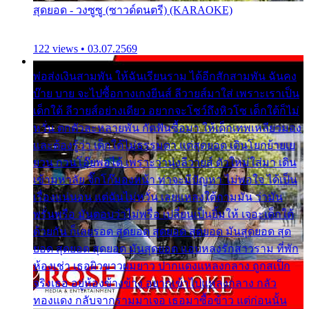
สุดยอด - วงซูซู (ซาวด์ดนตรี) (KARAOKE)
122 views • 03.07.2569
พ่อส่งเงินสามพัน ให้ฉันเรียนราม ได้อีกสักสามพัน ฉันคง
บ๊าย บาย จะไปซื้อกางเกงยีนส์ ลีวายส์มาใส่ เพราะเราเป็น
เด็กใต้ ลีวายส์อย่างเดียว อยากจะโชว์ถึงหิวโซ เด็กใต้ก็ไม่
หวั่น ตกตัวละหลายพัน กัดฟันซื้อมา ให้เด็กเทพเหลียวมอง
และต้องรู้ว่า เด็กใต้ไม่ธรรมดา แต่สุดยอด เดินโยกย้ายเย
ยวน กวนโอ๊ยพอได้ เพราะว่านุ่งลีวายส์ ตัวใหม่ใส่มา เดิน
เข้ามหาลัย จิ๊กโก๊มองหน้า ท่าจะมีปัญหา ไม่พอใจ ได้เป็น
เรื่องแน่นอน แต่ฉันไม่หวั่น เลยแหลงใต้ถามมัน ว่ามัน
พรั่นพรือ มันตอบว่าไม่พรื่อ เปลี่ยนเป็นยิ้มให้ เจอะเด็กใต้
ด้วยกัน ก็เลยรอด สุดยอด สุดยอด สุดยอด มันสุดยอด สุด
ยอด สุดยอด สุดยอด มันสุดยอด แอบหลงรักสาวราม ที่พัก
ห้องเช่า เธอผิวขาวผมยาว ปากแดงแหลงกลาง ถูกสเป็ก
จริงเธอ อยู่ห้องข้างข้าง อยากเข้าไปแหลงกลาง กลัว
ทองแดง กลับจากรามมาเจอ เธอมาซื้อข้าว แต่ก่อนนั้น