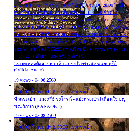
24:27 สามเณรกำพร้า - แสงสุรีย์ รุ่งโรจน์ 10. 28:08 ไม่มี
เวลาไปหาเมียน้อย - ยอดรัก สลักใจ 11. 31:29 ชีวิตไอ้
ธรรม - ศรเพชร ศรสุพรรณ 12. 35:26 ทหารอากาศขาดรัก
- แสงสุรีย์ รุ่งโรจน์ 13. 39:01 คนหัวใจโทรม - ยอดรัก สลัก
ใจ 14. 42:49 ไอ้หวังตายแน่ - ศรเพชร ศรสุพรรณ 15. 46:35
ธาตุแท้ของเธอ - แสงสุรีย์ รุ่งโรจน์ 16. 49:57 กำนันกำใน -
ยอดรัก สลักใจ 17. 52:29 สาวบริสุทธิ์ - ศรเพชร ศรสุพรรณ
18. 56:05 แต๋วจ๋า - แสงสุรีย์ รุ่งโรจน์
18 บทเพลงดังจากฟากฟ้า - ยอดรัก/ศรเพชร/แสงสุรีย์
(Official Audio)
19 views • 04.08.2569
1. 00:00 หิ้วกระเป๋า 2. 03:30 แย่งกระเป๋า
หิ้วกระเป๋า | แสงสุรีย์ รุ่งโรจน์ - แย่งกระเป๋า | เตือนใจ บุญ
พระรักษา (KARAOKE)
19 views • 03.08.2569
1. 00:00 หิ้วกระเป๋า 2. 03:30 แย่งกระเป๋า