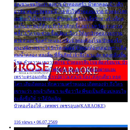
ออเซาะจนใจเบา สงสาร บัวทองเศร้า น้ำตาคลอเบ้า เฝ้า
อาลัย หนุ่มรูปหล่อหนีไกล หัวใจบัวทองระรวย บัวทองโศก
เพราะเป็นโรครักจาง ชีวิตเคว้งคว้าง เมื่อรักห่างร้างไกล
แม่ก็บอก พ่อก็สั่งจะรักใครสักครั้ง อย่าไปหวังความรวย
พลั้งไปใครจะช่วย ซื้อเปลมาไกว ให้ลูกบัวทอง เวรกรรม
ตามสนอง จึงเศร้าหมอง กลีบบัวทองต้องโรย บัวทองไม่
ตระหนัก เพราะไม่รักโคลนตม บัวทองท้องกลม เพราะลืม
ตมน้ำคลอง หลงลิ้น ที่สิ้นสัตย์ เจ้าจึงไม่ระมัด หลงกลิ่นลิ้น
โชย คำหวาน เขาวาดโรย บัวทองกลีบโรย ต้องร้อนรุม บัว
มาบานก่อนตูม ดุจไฟสุมร้อนรุมอุรา บัวทองผ่ายผอม
เพราะตรอมฤทัย ข้าวปลาไม่สนใจ ร้องไห้ลูกเดียว หยุด
โศก เสียเถิดทอง พักความเศร้าหมอง เถิดทองจ๋า ถึงใคร
เขาจะว่า ลูกเจ้าเกิดมา จะชื่อว่าไง พี่ขอเป็นเพื่อนปลอบใจ
จะตั้งชื่อให้ ว่าไอ้บังเอิญ
บัวทองร้องไห้ - เทพพร เพชรอุบล(KARAOKE)
116 views • 06.07.2569