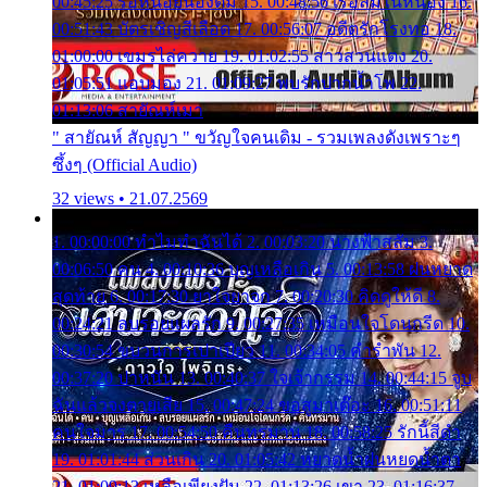
00:45:25 รอหน่อยน้องติ๋ม 15. 00:48:56 เรือล่มในหนอง 16.
00:51:43 บัตรเชิญสีเลือด 17. 00:56:07 อดีตรักโรงทอ 18.
01:00:00 เขมรไล่ควาย 19. 01:02:55 สาวสวนแตง 20.
01:05:51 แอบมอง 21. 01:09:27 พบรักปากน้ำโพ 22.
01:13:06 สายัณห์เมา
" สายัณห์ สัญญา " ขวัญใจคนเดิม - รวมเพลงดังเพราะๆ
ซึ้งๆ (Official Audio)
32 views • 21.07.2569
1. 00:00:00 ทำไมทำฉันได้ 2. 00:03:20 นางฟ้าสลัม 3.
00:06:50 คน 4. 00:10:36 บุญเหลือเกิน 5. 00:13:58 ฝนหยาด
สุดท้าย 6. 00:17:30 ยาใจยาจก 7. 00:20:30 คิดดูให้ดี 8.
00:24:21 ลบรอยแผลรัก 9. 00:27:35 เหมือนใจโดนกรีด 10.
00:30:54 ขบวนการเปาเปียว 11. 00:34:05 คำรำพัน 12.
00:37:20 ปาหนัน 13. 00:40:37 ใจเจ้ากรรม 14. 00:44:15 จูบ
ฉันแล้วจงตายเสีย 15. 00:47:24 ขอสูมาเต๊อะ 16. 00:51:11
คนใจมาร 17. 00:54:50 คืนทรมาน 18. 00:58:25 รักนี้สีดำ
19. 01:01:44 ส่วนเกิน 20. 01:05:42 หยาดน้ำฝนหยดน้ำตา
21. 01:09:13 เหลือเพียงฝัน 22. 01:13:26 เขา 23. 01:16:37