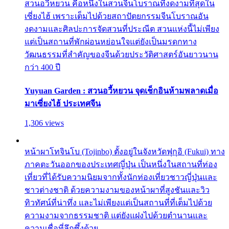
สวนอวี้หยวน คือหนึ่งในสวนจีนโบราณที่งดงามที่สุดใน
เซี่ยงไฮ้ เพราะเต็มไปด้วยสถาปัตยกรรมจีนโบราณอัน
งดงามและศิลปะการจัดสวนที่ประณีต สวนแห่งนี้ไม่เพียง
แต่เป็นสถานที่พักผ่อนหย่อนใจแต่ยังเป็นมรดกทาง
วัฒนธรรมที่สำคัญของจีนด้วยประวัติศาสตร์อันยาวนาน
กว่า 400 ปี
Yuyuan Garden : สวนอวี้หยวน จุดเช็กอินห้ามพลาดเมื่อ
มาเซี่ยงไฮ้ ประเทศจีน
1,306 views
หน้าผาโทจินโบ (Tojinbo) ตั้งอยู่ในจังหวัดฟุกุอิ (Fukui) ทาง
ภาคตะวันออกของประเทศญี่ปุ่น เป็นหนึ่งในสถานที่ท่อง
เที่ยวที่ได้รับความนิยมจากทั้งนักท่องเที่ยวชาวญี่ปุ่นและ
ชาวต่างชาติ ด้วยความงามของหน้าผาที่สูงชันและวิว
ทิวทัศน์ที่น่าทึ่ง และไม่เพียงแต่เป็นสถานที่ที่เต็มไปด้วย
ความงามจากธรรมชาติ แต่ยังแฝงไปด้วยตำนานและ
ความเชื่อที่ลึกซึ้งด้วย