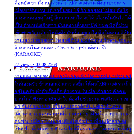
คือหยังเขา มีงานแต่งแล้ว ไปล้างแต่จาน ดั่งถูกประหาร
เมื่อเขาชื่นบาน แต่เราขื่นขม โอ้ รัก ลอยลม ไม่สม ดัง ใจ
ล้างจานคอยคู่ ไม่รู้ อีกนานเท่าใด จะได้ เลื่อนขั้นบันได ได้
เป็น ตำแหน่งเจ้าสาว มันเหงา เห็นเขามีคู่ ซมดู มีคู่ก็ม่วน
เข้าพาขวัญ เสียงโห่ตึงตึง มันซึ้ง อยู่แก่ใจ มื้อใด๋หนอ สิเป็น
งานเฮา มัวซอยเขา ใจเฮาซิด้าน มันทรมาน จับจาน เอย…
ล้างจานในงานแต่ง - Cover Ver. (ซาวด์ดนตรี)
(KARAOKE)
27 views • 03.08.2569
งานแต่ง เขาแซง แย่งเอาไปก่อน หัวใจอาวรณ์ มาซ่อน อยู่
ในห้องครัว ข้างนอกเจ้าสาว ส่งยิ้ม ให้คนไปทั่ว แต่เรา เฝ้า
อยู่ในครัว ทำตัวเป็นเด็ก ล้างจาน ในเมื่อ เจ้าสาว คือคน
บ้านใกล้ พึ่งพาอาศัย จำใจ ต้องไปช่วยงาน พอถึงเวลา เขา
พา กันเข้าพาขวัญ เพื่อนฝูง เฮฮาดังลั่น แต่เราล้างจาน
เดียวดาย เป็นคนพ่าย บ่มีความหมาย เคียงใจเจ้าบ่าว เป็น
คนพ่าย บ่มีความหมาย เคียงใจเจ้าบ่าว เพื่อนเจ้าสาว ยัง
เป็นบ่ได้ คือคนพ่าย ฮักคน ไม่มีใครสน เขาไม่เห็นคน ที่อยู่