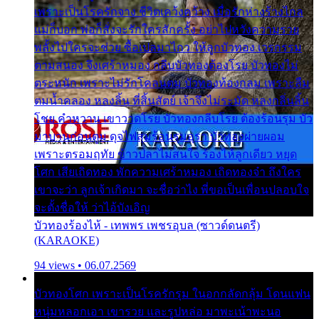
เพราะเป็นโรครักจาง ชีวิตเคว้งคว้าง เมื่อรักห่างร้างไกล
แม่ก็บอก พ่อก็สั่งจะรักใครสักครั้ง อย่าไปหวังความรวย
พลั้งไปใครจะช่วย ซื้อเปลมาไกว ให้ลูกบัวทอง เวรกรรม
ตามสนอง จึงเศร้าหมอง กลีบบัวทองต้องโรย บัวทองไม่
ตระหนัก เพราะไม่รักโคลนตม บัวทองท้องกลม เพราะลืม
ตมน้ำคลอง หลงลิ้น ที่สิ้นสัตย์ เจ้าจึงไม่ระมัด หลงกลิ่นลิ้น
โชย คำหวาน เขาวาดโรย บัวทองกลีบโรย ต้องร้อนรุม บัว
มาบานก่อนตูม ดุจไฟสุมร้อนรุมอุรา บัวทองผ่ายผอม
เพราะตรอมฤทัย ข้าวปลาไม่สนใจ ร้องไห้ลูกเดียว หยุด
โศก เสียเถิดทอง พักความเศร้าหมอง เถิดทองจ๋า ถึงใคร
เขาจะว่า ลูกเจ้าเกิดมา จะชื่อว่าไง พี่ขอเป็นเพื่อนปลอบใจ
จะตั้งชื่อให้ ว่าไอ้บังเอิญ
บัวทองร้องไห้ - เทพพร เพชรอุบล (ซาวด์ดนตรี)
(KARAOKE)
94 views • 06.07.2569
บัวทองโศก เพราะเป็นโรครักรุม ในอกกลัดกลุ้ม โดนแฟน
หนุ่มหลอกเอา เขารวย และรูปหล่อ มาพะเน้าพะนอ