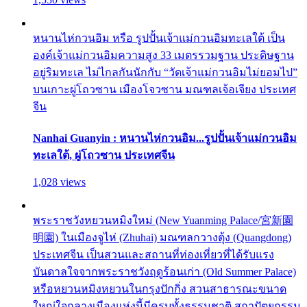
หนานไห่กวนอิม หรือ รูปปั้นเจ้าแม่กวนอิมทะเลใต้ เป็น
องค์เจ้าแม่กวนอิมความสูง 33 เมตรรวมฐาน ประดิษฐาน
อยู่ริมทะเล ไม่ไกลกันนักกับ “วัดเจ้าแม่กวนอิมไม่ยอมไป”
บนเกาะผู่โถวซาน เมืองโจวซาน มณฑลเจ้อเจียง ประเทศ
จีน
Nanhai Guanyin : หนานไห่กวนอิม...รูปปั้นเจ้าแม่กวนอิม
ทะเลใต้, ผู่โถวซาน ประเทศจีน
1,028 views
พระราชวังหยวนหมิงใหม่ (New Yuanming Palace/宮新園
明園) ในเมืองจูไห่ (Zhuhai) มณฑลกวางตุ้ง (Quangdong)
ประเทศจีน เป็นสวนและสถานที่ท่องเที่ยวที่ได้รับแรง
บันดาลใจจากพระราชวังฤดูร้อนเก่า (Old Summer Palace)
หรือหยวนหมิงหยวนในกรุงปักกิ่ง สวนสาธารณะขนาด
ใหญ่ใจกลางเมืองแห่งนี้มีครบทั้งธรรมชาติ สถาปัตยกรรม