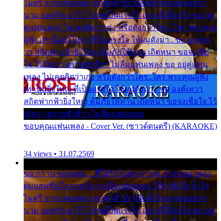
ไมตรี จากแฟนเพลง ทุกทุกที่ ปราณีหลั่งไหล ผมขอฝาก
นาม ยอดรักเอาไว้ โปรดเป็นแรงใจ อย่างนี้เรื่อยไป ขอ อยู่
คู่แฟนเพลง ไม่เคยคิดว่าเก่ง หรือดังกว่าใคร..ใคร พระคุณ
ผู้ฟัง เท่านั้นยิ่งใหญ่ ที่เป็นแรงใจ ให้ผมดังมา.. ขอ องค์เท
วา สถิตฟากฟ้ายิ่งใหญ่ คุ้มภัยให้ท่าน เถิดหนา ขอจงเชื่อ
ใจ ไว้เถิดว่า ตราบชั่วชีวา ไม่ลืมแฟนเพลง ขอ อยู่คู่แฟน
เพลง ไม่เคยคิดว่าเก่ง หรือดังกว่าใคร..ใคร พระคุณผู้ฟัง
เท่านั้นยิ่งใหญ่ ที่เป็นแรงใจ ให้ผมดังมา.. ขอ องค์เทวา
สถิตฟากฟ้ายิ่งใหญ่ คุ้มภัยให้ท่าน เถิดหนา ขอจงเชื่อใจ ไว้
เถิดว่า ตราบชั่วชีวา ไม่ลืมแฟนเพลง
ขอบคุณแฟนเพลง - Cover Ver. (ซาวด์ดนตรี) (KARAOKE)
34 views • 31.07.2569
ขอ กราบ ขอบคุณ.... ที่ได้รับไออุ่น การุณ จากแฟน เพลง
ผมแสนชื่นใจ หายวังเวง เมื่อแฟนเพลง ให้กำลังใจ น้ำใจ
ไมตรี จากแฟนเพลง ทุกทุกที่ ปราณีหลั่งไหล ผมขอฝาก
นาม ยอดรักเอาไว้ โปรดเป็นแรงใจ อย่างนี้เรื่อยไป ขอ อยู่