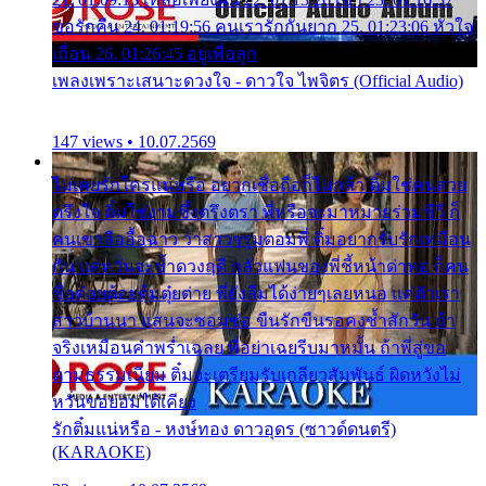
ขอรักคืน 24. 01:19:56 คนเรารักกันยาก 25. 01:23:06 หัวใจ
เถื่อน 26. 01:26:45 อยู่เพื่อลูก
เพลงเพราะเสนาะดวงใจ - ดาวใจ ไพจิตร (Official Audio)
147 views • 10.07.2569
ไม่เคยรักใครแน่หรือ อยากเชื่อถือก็ไม่กล้า ติ๋มใช่คนสวย
ตรึงใจ ติ๋มใช่งามซึ้งตรึงตรา พี่หรือจะมาหมายร่วมชีวี ก็
คนเขาลืออื้อฉาว ว่าสาวๆรุมตอมพี่ ติ๋มอยากรับรักเหมือน
กัน แต่หวั่นจะช้ำดวงฤดี กลัวแฟนของพี่ชี้หน้าด่าทอ ก็คน
ชื่อต๋อยต้อยตุ้มตุ๋ยต่าย พี่ยังลืมได้ง่ายๆเลยหนอ แค่ตัวเรา
สาวบ้านนา แสนจะซอมซ่อ ขืนรักขืนรอคงช้ำสักวัน ถ้า
จริงเหมือนคำพร่ำเฉลย พี่อย่าเฉยรีบมาหมั้น ถ้าพี่สู่ขอ
ตามธรรมเนียม ติ๋มจะเตรียมรับเกลียวสัมพันธ์ ผิดหวังไม่
หวั่นขอยอมได้เคียง
รักติ๋มแน่หรือ - หงษ์ทอง ดาวอุดร (ซาวด์ดนตรี)
(KARAOKE)