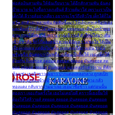
พ่อส่งเงินสามพัน ให้ฉันเรียนราม ได้อีกสักสามพัน ฉันคง
บ๊าย บาย จะไปซื้อกางเกงยีนส์ ลีวายส์มาใส่ เพราะเราเป็น
เด็กใต้ ลีวายส์อย่างเดียว อยากจะโชว์ถึงหิวโซ เด็กใต้ก็ไม่
หวั่น ตกตัวละหลายพัน กัดฟันซื้อมา ให้เด็กเทพเหลียวมอง
และต้องรู้ว่า เด็กใต้ไม่ธรรมดา แต่สุดยอด เดินโยกย้ายเย
ยวน กวนโอ๊ยพอได้ เพราะว่านุ่งลีวายส์ ตัวใหม่ใส่มา เดิน
เข้ามหาลัย จิ๊กโก๊มองหน้า ท่าจะมีปัญหา ไม่พอใจ ได้เป็น
เรื่องแน่นอน แต่ฉันไม่หวั่น เลยแหลงใต้ถามมัน ว่ามัน
พรั่นพรือ มันตอบว่าไม่พรื่อ เปลี่ยนเป็นยิ้มให้ เจอะเด็กใต้
ด้วยกัน ก็เลยรอด สุดยอด สุดยอด สุดยอด มันสุดยอด สุด
ยอด สุดยอด สุดยอด มันสุดยอด แอบหลงรักสาวราม ที่พัก
ห้องเช่า เธอผิวขาวผมยาว ปากแดงแหลงกลาง ถูกสเป็ก
จริงเธอ อยู่ห้องข้างข้าง อยากเข้าไปแหลงกลาง กลัว
ทองแดง กลับจากรามมาเจอ เธอมาซื้อข้าว แต่ก่อนนั้น
สองเรา เจอะกันครั้งใด เธอไม่เคยไยดี คราวนี้เธอยิ้มให้
ต้องให้ใส่ลีวายส์ สุดยอด สุดยอด มันสุดยอด มันสุดยอด
มันสุดยอด มันสุดยอด มันสุดยอด มันสุดยอด มันสุดยอด
มันสุดยอด มันสุดยอด มันสุดยอด มันสุดยอด มันสุดยอด