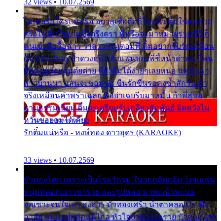
32 views • 10.07.2569
ไม่เคยรักใครแน่หรือ อยากเชื่อถือก็ไม่กล้า ติ๋มใช่คนสวย
ตรึงใจ ติ๋มใช่งามซึ้งตรึงตรา พี่หรือจะมาหมายร่วมชีวี ก็
คนเขาลืออื้อฉาว ว่าสาวๆรุมตอมพี่ ติ๋มอยากรับรักเหมือน
กัน แต่หวั่นจะช้ำดวงฤดี กลัวแฟนของพี่ชี้หน้าด่าทอ ก็คน
ชื่อต๋อยต้อยตุ้มตุ๋ยต่าย พี่ยังลืมได้ง่ายๆเลยหนอ แค่ตัวเรา
สาวบ้านนา แสนจะซอมซ่อ ขืนรักขืนรอคงช้ำสักวัน ถ้า
จริงเหมือนคำพร่ำเฉลย พี่อย่าเฉยรีบมาหมั้น ถ้าพี่สู่ขอ
ตามธรรมเนียม ติ๋มจะเตรียมรับเกลียวสัมพันธ์ ผิดหวังไม่
หวั่นขอยอมได้เคียง
รักติ๋มแน่หรือ - หงษ์ทอง ดาวอุดร (KARAOKE)
33 views • 10.07.2569
บัวทองโศก เพราะเป็นโรครักรุม ในอกกลัดกลุ้ม โดนแฟน
หนุ่มหลอกเอา เขารวย และรูปหล่อ มาพะเน้าพะนอ
ออเซาะจนใจเบา สงสาร บัวทองเศร้า น้ำตาคลอเบ้า เฝ้า
อาลัย หนุ่มรูปหล่อหนีไกล หัวใจบัวทองระรวย บัวทองโศก