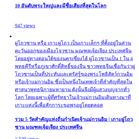
10 อันดับพระใหญ่และมีชื่อเสียงที่สุดในโลก
947 views
ผู่โถวซาน หรือ เกาะผู่โถว เป็นเกาะเล็กๆ ที่ตั้งอยู่ในส่วน
ตะวันออกของเมืองโจวซาน มณฑลเจ้อเจียง ประเทศจีน
โดยอยู่ทางตอนใต้ของนครเซี่ยงไฮ้ ผู่โถวซานเป็น 1 ใน 4
พุทธคีรีหรือภูเขาศักดิ์สิทธิ์ของจีน ชาวพุทธจีนเชื่อกันว่าผู่
โถวซานเป็นที่ประทับและตรัสรู้ของพระโพธิสัตว์กวนอิม
หรือเจ้าแม่กวนอิม ซึ่งเป็นหนึ่งในเทพเจ้าที่สำคัญที่สุดใน
ศาสนาพุทธนิกายมหายาน ดังนั้นจึงมีผู้แสวงบุญจากทั่ว
โลก โดยเฉพาะผู้ที่ศรัทธาในเจ้าแม่กวนอิมเดินทางมาที่
เกาะแห่งนี้เพื่อสักการะขอพรอยู่โดยตลอด
รวม 5 วัดสำคัญแห่งถิ่นกำเนิดเจ้าแม่กวนอิม | เกาะผู่โถว
ซาน มณฑลเจ้อเจียง ประเทศจีน
1,530 views