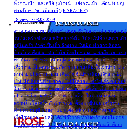
หิ้วกระเป๋า | แสงสุรีย์ รุ่งโรจน์ - แย่งกระเป๋า | เตือนใจ บุญ
พระรักษา (ซาวด์ดนตรี) (KARAOKE)
18 views • 03.08.2569
งานแต่ง เขาแซง แย่งเอาไปก่อน หัวใจอาวรณ์ มาซ่อน อยู่
ในห้องครัว ข้างนอกเจ้าสาว ส่งยิ้ม ให้คนไปทั่ว แต่เรา เฝ้า
อยู่ในครัว ทำตัวเป็นเด็ก ล้างจาน ในเมื่อ เจ้าสาว คือคน
บ้านใกล้ พึ่งพาอาศัย จำใจ ต้องไปช่วยงาน พอถึงเวลา เขา
พา กันเข้าพาขวัญ เพื่อนฝูง เฮฮาดังลั่น แต่เราล้างจาน
เดียวดาย เป็นคนพ่าย บ่มีความหมาย เคียงใจเจ้าบ่าว เป็น
คนพ่าย บ่มีความหมาย เคียงใจเจ้าบ่าว เพื่อนเจ้าสาว ยัง
เป็นบ่ได้ คือคนพ่าย ฮักคน ไม่มีใครสน เขาไม่เห็นคน ที่อยู่
ในครัว เจ้าสาว ก็มัวแต่งตัว สวยเด่น นั่งเคียงเจ้าบ่าว ที่เขา
เฝ้าคอย ใจเต้น หัวใจของเรา ลำเค็ญ ใครจะมองเห็น
ความใน ใจ เศร้า มันร้าวระบม ต้องมาขื่นขม เศร้าตรม
ท่ามความสุขี ช่วยงานเขาแต่ง แต่เรา แล้งมาหลายปี
เมื่อไรหนอจะ โชคดี ได้มีพิธีวิวาห์ หัวใจหล้า คอยไปคอย
มา คือหน้าที่เก่า หัวใจหล้า คอยไปคอยมา คือหน้าที่เก่า