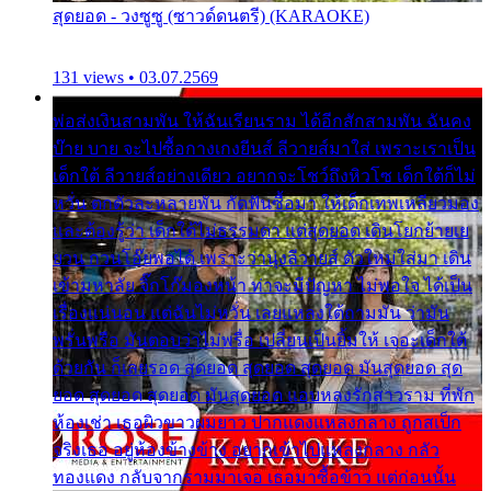
สุดยอด - วงซูซู (ซาวด์ดนตรี) (KARAOKE)
131 views • 03.07.2569
พ่อส่งเงินสามพัน ให้ฉันเรียนราม ได้อีกสักสามพัน ฉันคง
บ๊าย บาย จะไปซื้อกางเกงยีนส์ ลีวายส์มาใส่ เพราะเราเป็น
เด็กใต้ ลีวายส์อย่างเดียว อยากจะโชว์ถึงหิวโซ เด็กใต้ก็ไม่
หวั่น ตกตัวละหลายพัน กัดฟันซื้อมา ให้เด็กเทพเหลียวมอง
และต้องรู้ว่า เด็กใต้ไม่ธรรมดา แต่สุดยอด เดินโยกย้ายเย
ยวน กวนโอ๊ยพอได้ เพราะว่านุ่งลีวายส์ ตัวใหม่ใส่มา เดิน
เข้ามหาลัย จิ๊กโก๊มองหน้า ท่าจะมีปัญหา ไม่พอใจ ได้เป็น
เรื่องแน่นอน แต่ฉันไม่หวั่น เลยแหลงใต้ถามมัน ว่ามัน
พรั่นพรือ มันตอบว่าไม่พรื่อ เปลี่ยนเป็นยิ้มให้ เจอะเด็กใต้
ด้วยกัน ก็เลยรอด สุดยอด สุดยอด สุดยอด มันสุดยอด สุด
ยอด สุดยอด สุดยอด มันสุดยอด แอบหลงรักสาวราม ที่พัก
ห้องเช่า เธอผิวขาวผมยาว ปากแดงแหลงกลาง ถูกสเป็ก
จริงเธอ อยู่ห้องข้างข้าง อยากเข้าไปแหลงกลาง กลัว
ทองแดง กลับจากรามมาเจอ เธอมาซื้อข้าว แต่ก่อนนั้น