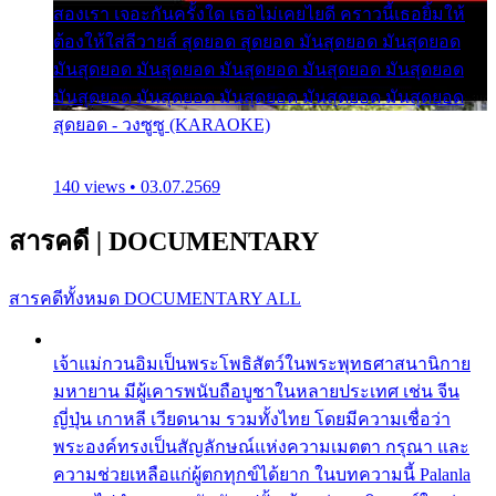
สองเรา เจอะกันครั้งใด เธอไม่เคยไยดี คราวนี้เธอยิ้มให้
ต้องให้ใส่ลีวายส์ สุดยอด สุดยอด มันสุดยอด มันสุดยอด
มันสุดยอด มันสุดยอด มันสุดยอด มันสุดยอด มันสุดยอด
มันสุดยอด มันสุดยอด มันสุดยอด มันสุดยอด มันสุดยอด
สุดยอด - วงซูซู (KARAOKE)
140 views • 03.07.2569
สารคดี
|
DOCUMENTARY
สารคดีทั้งหมด
DOCUMENTARY ALL
เจ้าแม่กวนอิมเป็นพระโพธิสัตว์ในพระพุทธศาสนานิกาย
มหายาน มีผู้เคารพนับถือบูชาในหลายประเทศ เช่น จีน
ญี่ปุ่น เกาหลี เวียดนาม รวมทั้งไทย โดยมีความเชื่อว่า
พระองค์ทรงเป็นสัญลักษณ์แห่งความเมตตา กรุณา และ
ความช่วยเหลือแก่ผู้ตกทุกข์ได้ยาก ในบทความนี้ Palanla