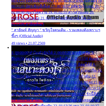
00:45:25 รอหน่อยน้องติ๋ม 15. 00:48:56 เรือล่มในหนอง 16.
00:51:43 บัตรเชิญสีเลือด 17. 00:56:07 อดีตรักโรงทอ 18.
01:00:00 เขมรไล่ควาย 19. 01:02:55 สาวสวนแตง 20.
01:05:51 แอบมอง 21. 01:09:27 พบรักปากน้ำโพ 22.
01:13:06 สายัณห์เมา
" สายัณห์ สัญญา " ขวัญใจคนเดิม - รวมเพลงดังเพราะๆ
ซึ้งๆ (Official Audio)
49 views • 21.07.2569
1. 00:00:00 ทำไมทำฉันได้ 2. 00:03:20 นางฟ้าสลัม 3.
00:06:50 คน 4. 00:10:36 บุญเหลือเกิน 5. 00:13:58 ฝนหยาด
สุดท้าย 6. 00:17:30 ยาใจยาจก 7. 00:20:30 คิดดูให้ดี 8.
00:24:21 ลบรอยแผลรัก 9. 00:27:35 เหมือนใจโดนกรีด 10.
00:30:54 ขบวนการเปาเปียว 11. 00:34:05 คำรำพัน 12.
00:37:20 ปาหนัน 13. 00:40:37 ใจเจ้ากรรม 14. 00:44:15 จูบ
ฉันแล้วจงตายเสีย 15. 00:47:24 ขอสูมาเต๊อะ 16. 00:51:11
คนใจมาร 17. 00:54:50 คืนทรมาน 18. 00:58:25 รักนี้สีดำ
19. 01:01:44 ส่วนเกิน 20. 01:05:42 หยาดน้ำฝนหยดน้ำตา
21. 01:09:13 เหลือเพียงฝัน 22. 01:13:26 เขา 23. 01:16:37