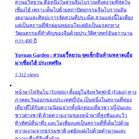
สวนอวี้หยวน คือหนึ่งในสวนจีนโบราณที่งดงามที่สุดใน
เซี่ยงไฮ้ เพราะเต็มไปด้วยสถาปัตยกรรมจีนโบราณอัน
งดงามและศิลปะการจัดสวนที่ประณีต สวนแห่งนี้ไม่เพียง
แต่เป็นสถานที่พักผ่อนหย่อนใจแต่ยังเป็นมรดกทาง
วัฒนธรรมที่สำคัญของจีนด้วยประวัติศาสตร์อันยาวนาน
กว่า 400 ปี
Yuyuan Garden : สวนอวี้หยวน จุดเช็กอินห้ามพลาดเมื่อ
มาเซี่ยงไฮ้ ประเทศจีน
1,312 views
หน้าผาโทจินโบ (Tojinbo) ตั้งอยู่ในจังหวัดฟุกุอิ (Fukui) ทาง
ภาคตะวันออกของประเทศญี่ปุ่น เป็นหนึ่งในสถานที่ท่อง
เที่ยวที่ได้รับความนิยมจากทั้งนักท่องเที่ยวชาวญี่ปุ่นและ
ชาวต่างชาติ ด้วยความงามของหน้าผาที่สูงชันและวิว
ทิวทัศน์ที่น่าทึ่ง และไม่เพียงแต่เป็นสถานที่ที่เต็มไปด้วย
ความงามจากธรรมชาติ แต่ยังแฝงไปด้วยตำนานและ
ความเชื่อที่ลึกซึ้งด้วย