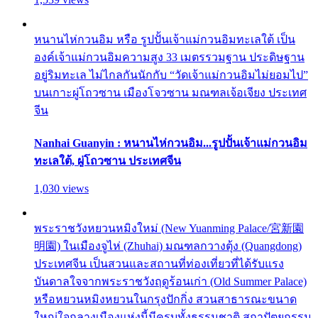
หนานไห่กวนอิม หรือ รูปปั้นเจ้าแม่กวนอิมทะเลใต้ เป็น
องค์เจ้าแม่กวนอิมความสูง 33 เมตรรวมฐาน ประดิษฐาน
อยู่ริมทะเล ไม่ไกลกันนักกับ “วัดเจ้าแม่กวนอิมไม่ยอมไป”
บนเกาะผู่โถวซาน เมืองโจวซาน มณฑลเจ้อเจียง ประเทศ
จีน
Nanhai Guanyin : หนานไห่กวนอิม...รูปปั้นเจ้าแม่กวนอิม
ทะเลใต้, ผู่โถวซาน ประเทศจีน
1,030 views
พระราชวังหยวนหมิงใหม่ (New Yuanming Palace/宮新園
明園) ในเมืองจูไห่ (Zhuhai) มณฑลกวางตุ้ง (Quangdong)
ประเทศจีน เป็นสวนและสถานที่ท่องเที่ยวที่ได้รับแรง
บันดาลใจจากพระราชวังฤดูร้อนเก่า (Old Summer Palace)
หรือหยวนหมิงหยวนในกรุงปักกิ่ง สวนสาธารณะขนาด
ใหญ่ใจกลางเมืองแห่งนี้มีครบทั้งธรรมชาติ สถาปัตยกรรม