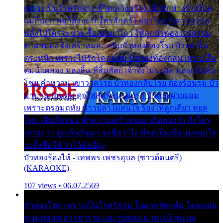
เพราะเป็นโรครักจาง ชีวิตเคว้งคว้าง เมื่อรักห่างร้างไกล
แม่ก็บอก พ่อก็สั่งจะรักใครสักครั้ง อย่าไปหวังความรวย
พลั้งไปใครจะช่วย ซื้อเปลมาไกว ให้ลูกบัวทอง เวรกรรม
ตามสนอง จึงเศร้าหมอง กลีบบัวทองต้องโรย บัวทองไม่
ตระหนัก เพราะไม่รักโคลนตม บัวทองท้องกลม เพราะลืม
ตมน้ำคลอง หลงลิ้น ที่สิ้นสัตย์ เจ้าจึงไม่ระมัด หลงกลิ่นลิ้น
โชย คำหวาน เขาวาดโรย บัวทองกลีบโรย ต้องร้อนรุม บัว
มาบานก่อนตูม ดุจไฟสุมร้อนรุมอุรา บัวทองผ่ายผอม
เพราะตรอมฤทัย ข้าวปลาไม่สนใจ ร้องไห้ลูกเดียว หยุด
โศก เสียเถิดทอง พักความเศร้าหมอง เถิดทองจ๋า ถึงใคร
เขาจะว่า ลูกเจ้าเกิดมา จะชื่อว่าไง พี่ขอเป็นเพื่อนปลอบใจ
จะตั้งชื่อให้ ว่าไอ้บังเอิญ
บัวทองร้องไห้ - เทพพร เพชรอุบล (ซาวด์ดนตรี)
(KARAOKE)
107 views • 06.07.2569
บัวทองโศก เพราะเป็นโรครักรุม ในอกกลัดกลุ้ม โดนแฟน
หนุ่มหลอกเอา เขารวย และรูปหล่อ มาพะเน้าพะนอ