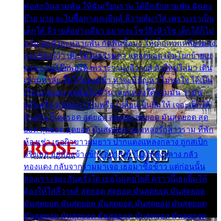
พ่อส่งเงินสามพัน ให้ฉันเรียนราม ได้อีกสักสามพัน ฉันคง
บ๊าย บาย จะไปซื้อกางเกงยีนส์ ลีวายส์มาใส่ เพราะเราเป็น
เด็กใต้ ลีวายส์อย่างเดียว อยากจะโชว์ถึงหิวโซ เด็กใต้ก็ไม่
หวั่น ตกตัวละหลายพัน กัดฟันซื้อมา ให้เด็กเทพเหลียวมอง
และต้องรู้ว่า เด็กใต้ไม่ธรรมดา แต่สุดยอด เดินโยกย้ายเย
ยวน กวนโอ๊ยพอได้ เพราะว่านุ่งลีวายส์ ตัวใหม่ใส่มา เดิน
เข้ามหาลัย จิ๊กโก๊มองหน้า ท่าจะมีปัญหา ไม่พอใจ ได้เป็น
เรื่องแน่นอน แต่ฉันไม่หวั่น เลยแหลงใต้ถามมัน ว่ามัน
พรั่นพรือ มันตอบว่าไม่พรื่อ เปลี่ยนเป็นยิ้มให้ เจอะเด็กใต้
ด้วยกัน ก็เลยรอด สุดยอด สุดยอด สุดยอด มันสุดยอด สุด
ยอด สุดยอด สุดยอด มันสุดยอด แอบหลงรักสาวราม ที่พัก
ห้องเช่า เธอผิวขาวผมยาว ปากแดงแหลงกลาง ถูกสเป็ก
จริงเธอ อยู่ห้องข้างข้าง อยากเข้าไปแหลงกลาง กลัว
ทองแดง กลับจากรามมาเจอ เธอมาซื้อข้าว แต่ก่อนนั้น
สองเรา เจอะกันครั้งใด เธอไม่เคยไยดี คราวนี้เธอยิ้มให้
ต้องให้ใส่ลีวายส์ สุดยอด สุดยอด มันสุดยอด มันสุดยอด
มันสุดยอด มันสุดยอด มันสุดยอด มันสุดยอด มันสุดยอด
มันสุดยอด มันสุดยอด มันสุดยอด มันสุดยอด มันสุดยอด