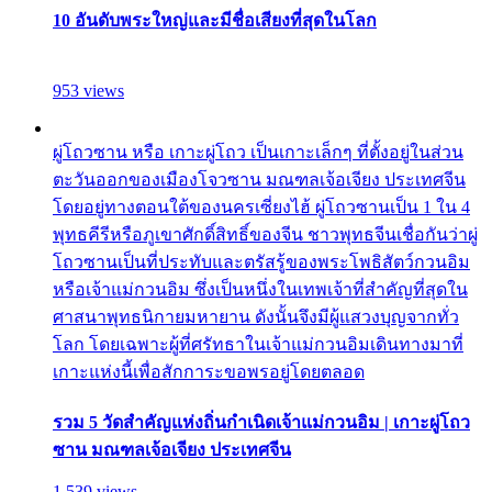
10 อันดับพระใหญ่และมีชื่อเสียงที่สุดในโลก
953 views
ผู่โถวซาน หรือ เกาะผู่โถว เป็นเกาะเล็กๆ ที่ตั้งอยู่ในส่วน
ตะวันออกของเมืองโจวซาน มณฑลเจ้อเจียง ประเทศจีน
โดยอยู่ทางตอนใต้ของนครเซี่ยงไฮ้ ผู่โถวซานเป็น 1 ใน 4
พุทธคีรีหรือภูเขาศักดิ์สิทธิ์ของจีน ชาวพุทธจีนเชื่อกันว่าผู่
โถวซานเป็นที่ประทับและตรัสรู้ของพระโพธิสัตว์กวนอิม
หรือเจ้าแม่กวนอิม ซึ่งเป็นหนึ่งในเทพเจ้าที่สำคัญที่สุดใน
ศาสนาพุทธนิกายมหายาน ดังนั้นจึงมีผู้แสวงบุญจากทั่ว
โลก โดยเฉพาะผู้ที่ศรัทธาในเจ้าแม่กวนอิมเดินทางมาที่
เกาะแห่งนี้เพื่อสักการะขอพรอยู่โดยตลอด
รวม 5 วัดสำคัญแห่งถิ่นกำเนิดเจ้าแม่กวนอิม | เกาะผู่โถว
ซาน มณฑลเจ้อเจียง ประเทศจีน
1,539 views