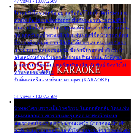
47 views • 10.07.2569
ไม่เคยรักใครแน่หรือ อยากเชื่อถือก็ไม่กล้า ติ๋มใช่คนสวย
ตรึงใจ ติ๋มใช่งามซึ้งตรึงตรา พี่หรือจะมาหมายร่วมชีวี ก็
คนเขาลืออื้อฉาว ว่าสาวๆรุมตอมพี่ ติ๋มอยากรับรักเหมือน
กัน แต่หวั่นจะช้ำดวงฤดี กลัวแฟนของพี่ชี้หน้าด่าทอ ก็คน
ชื่อต๋อยต้อยตุ้มตุ๋ยต่าย พี่ยังลืมได้ง่ายๆเลยหนอ แค่ตัวเรา
สาวบ้านนา แสนจะซอมซ่อ ขืนรักขืนรอคงช้ำสักวัน ถ้า
จริงเหมือนคำพร่ำเฉลย พี่อย่าเฉยรีบมาหมั้น ถ้าพี่สู่ขอ
ตามธรรมเนียม ติ๋มจะเตรียมรับเกลียวสัมพันธ์ ผิดหวังไม่
หวั่นขอยอมได้เคียง
รักติ๋มแน่หรือ - หงษ์ทอง ดาวอุดร (KARAOKE)
51 views • 10.07.2569
บัวทองโศก เพราะเป็นโรครักรุม ในอกกลัดกลุ้ม โดนแฟน
หนุ่มหลอกเอา เขารวย และรูปหล่อ มาพะเน้าพะนอ
ออเซาะจนใจเบา สงสาร บัวทองเศร้า น้ำตาคลอเบ้า เฝ้า
อาลัย หนุ่มรูปหล่อหนีไกล หัวใจบัวทองระรวย บัวทองโศก