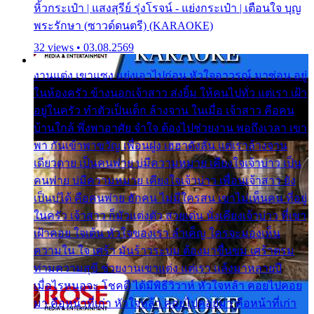
หิ้วกระเป๋า | แสงสุรีย์ รุ่งโรจน์ - แย่งกระเป๋า | เตือนใจ บุญ
พระรักษา (ซาวด์ดนตรี) (KARAOKE)
32 views • 03.08.2569
งานแต่ง เขาแซง แย่งเอาไปก่อน หัวใจอาวรณ์ มาซ่อน อยู่
ในห้องครัว ข้างนอกเจ้าสาว ส่งยิ้ม ให้คนไปทั่ว แต่เรา เฝ้า
อยู่ในครัว ทำตัวเป็นเด็ก ล้างจาน ในเมื่อ เจ้าสาว คือคน
บ้านใกล้ พึ่งพาอาศัย จำใจ ต้องไปช่วยงาน พอถึงเวลา เขา
พา กันเข้าพาขวัญ เพื่อนฝูง เฮฮาดังลั่น แต่เราล้างจาน
เดียวดาย เป็นคนพ่าย บ่มีความหมาย เคียงใจเจ้าบ่าว เป็น
คนพ่าย บ่มีความหมาย เคียงใจเจ้าบ่าว เพื่อนเจ้าสาว ยัง
เป็นบ่ได้ คือคนพ่าย ฮักคน ไม่มีใครสน เขาไม่เห็นคน ที่อยู่
ในครัว เจ้าสาว ก็มัวแต่งตัว สวยเด่น นั่งเคียงเจ้าบ่าว ที่เขา
เฝ้าคอย ใจเต้น หัวใจของเรา ลำเค็ญ ใครจะมองเห็น
ความใน ใจ เศร้า มันร้าวระบม ต้องมาขื่นขม เศร้าตรม
ท่ามความสุขี ช่วยงานเขาแต่ง แต่เรา แล้งมาหลายปี
เมื่อไรหนอจะ โชคดี ได้มีพิธีวิวาห์ หัวใจหล้า คอยไปคอย
มา คือหน้าที่เก่า หัวใจหล้า คอยไปคอยมา คือหน้าที่เก่า