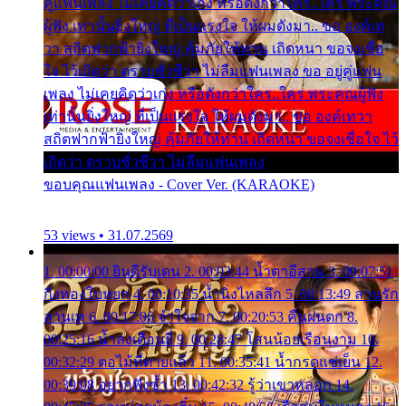
คู่แฟนเพลง ไม่เคยคิดว่าเก่ง หรือดังกว่าใคร..ใคร พระคุณ
ผู้ฟัง เท่านั้นยิ่งใหญ่ ที่เป็นแรงใจ ให้ผมดังมา.. ขอ องค์เท
วา สถิตฟากฟ้ายิ่งใหญ่ คุ้มภัยให้ท่าน เถิดหนา ขอจงเชื่อ
ใจ ไว้เถิดว่า ตราบชั่วชีวา ไม่ลืมแฟนเพลง ขอ อยู่คู่แฟน
เพลง ไม่เคยคิดว่าเก่ง หรือดังกว่าใคร..ใคร พระคุณผู้ฟัง
เท่านั้นยิ่งใหญ่ ที่เป็นแรงใจ ให้ผมดังมา.. ขอ องค์เทวา
สถิตฟากฟ้ายิ่งใหญ่ คุ้มภัยให้ท่าน เถิดหนา ขอจงเชื่อใจ ไว้
เถิดว่า ตราบชั่วชีวา ไม่ลืมแฟนเพลง
ขอบคุณแฟนเพลง - Cover Ver. (KARAOKE)
53 views • 31.07.2569
1. 00:00:00 ยินดีรับเดน 2. 00:03:44 น้ำตาอีสาน 3. 00:07:51
กิ่งทองใบหยก 4. 00:10:35 น้ำนิ่งไหลลึก 5. 00:13:49 ลานรัก
ลานเท 6. 00:17:06 จำใจจาก 7. 00:20:53 คืนฝนตก 8.
00:25:16 น้ำลงเดือนยี่ 9. 00:28:47 โสนน้อยเรือนงาม 10.
00:32:29 ตอไม้ที่ตายแล้ว 11. 00:35:41 น้ำกรดแช่เย็น 12.
00:39:08 อยากฟังซ้ำ 13. 00:42:32 รู้ว่าเขาหลอก 14.