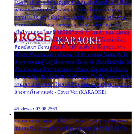
ในครัว เจ้าสาว ก็มัวแต่งตัว สวยเด่น นั่งเคียงเจ้าบ่าว ที่เขา
เฝ้าคอย ใจเต้น หัวใจของเรา ลำเค็ญ ใครจะมองเห็น
ความใน ใจ เศร้า มันร้าวระบม ต้องมาขื่นขม เศร้าตรม
ท่ามความสุขี ช่วยงานเขาแต่ง แต่เรา แล้งมาหลายปี
เมื่อไรหนอจะ โชคดี ได้มีพิธีวิวาห์ หัวใจหล้า คอยไปคอย
มา คือหน้าที่เก่า หัวใจหล้า คอยไปคอยมา คือหน้าที่เก่า
คือหยังเขา มีงานแต่งแล้ว ไปล้างแต่จาน ดั่งถูกประหาร
เมื่อเขาชื่นบาน แต่เราขื่นขม โอ้ รัก ลอยลม ไม่สม ดัง ใจ
ล้างจานคอยคู่ ไม่รู้ อีกนานเท่าใด จะได้ เลื่อนขั้นบันได ได้
เป็น ตำแหน่งเจ้าสาว มันเหงา เห็นเขามีคู่ ซมดู มีคู่ก็ม่วน
เข้าพาขวัญ เสียงโห่ตึงตึง มันซึ้ง อยู่แก่ใจ มื้อใด๋หนอ สิเป็น
งานเฮา มัวซอยเขา ใจเฮาซิด้าน มันทรมาน จับจาน เอย…
ล้างจานในงานแต่ง - Cover Ver. (KARAOKE)
45 views • 03.08.2569
ขอ กราบ ขอบคุณ.... ที่ได้รับไออุ่น การุณ จากแฟน เพลง
ผมแสนชื่นใจ หายวังเวง เมื่อแฟนเพลง ให้กำลังใจ น้ำใจ