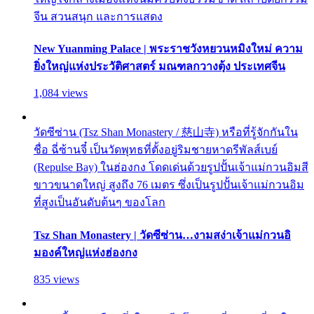
จีน สวนสนุก และการแสดง
New Yuanming Palace | พระราชวังหยวนหมิงใหม่ ความ
ยิ่งใหญ่แห่งประวัติศาสตร์ มณฑลกวางตุ้ง ประเทศจีน
1,084 views
วัดซีซ่าน (Tsz Shan Monastery / 慈山寺) หรือที่รู้จักกันใน
ชื่อ ฉี่ซ้านจี๋ เป็นวัดพุทธที่ตั้งอยู่ริมชายหาดรีพัลส์เบย์
(Repulse Bay) ในฮ่องกง โดดเด่นด้วยรูปปั้นเจ้าแม่กวนอิมสี
ขาวขนาดใหญ่ สูงถึง 76 เมตร ซึ่งเป็นรูปปั้นเจ้าแม่กวนอิม
ที่สูงเป็นอันดับต้นๆ ของโลก
Tsz Shan Monastery | วัดซีซ่าน…งามสง่าเจ้าแม่กวนอิ
มองค์ใหญ่แห่งฮ่องกง
835 views