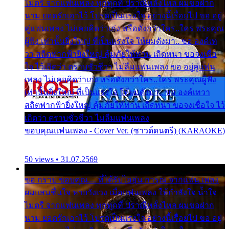
ไมตรี จากแฟนเพลง ทุกทุกที่ ปราณีหลั่งไหล ผมขอฝาก
นาม ยอดรักเอาไว้ โปรดเป็นแรงใจ อย่างนี้เรื่อยไป ขอ อยู่
คู่แฟนเพลง ไม่เคยคิดว่าเก่ง หรือดังกว่าใคร..ใคร พระคุณ
ผู้ฟัง เท่านั้นยิ่งใหญ่ ที่เป็นแรงใจ ให้ผมดังมา.. ขอ องค์เท
วา สถิตฟากฟ้ายิ่งใหญ่ คุ้มภัยให้ท่าน เถิดหนา ขอจงเชื่อ
ใจ ไว้เถิดว่า ตราบชั่วชีวา ไม่ลืมแฟนเพลง ขอ อยู่คู่แฟน
เพลง ไม่เคยคิดว่าเก่ง หรือดังกว่าใคร..ใคร พระคุณผู้ฟัง
เท่านั้นยิ่งใหญ่ ที่เป็นแรงใจ ให้ผมดังมา.. ขอ องค์เทวา
สถิตฟากฟ้ายิ่งใหญ่ คุ้มภัยให้ท่าน เถิดหนา ขอจงเชื่อใจ ไว้
เถิดว่า ตราบชั่วชีวา ไม่ลืมแฟนเพลง
ขอบคุณแฟนเพลง - Cover Ver. (ซาวด์ดนตรี) (KARAOKE)
50 views • 31.07.2569
ขอ กราบ ขอบคุณ.... ที่ได้รับไออุ่น การุณ จากแฟน เพลง
ผมแสนชื่นใจ หายวังเวง เมื่อแฟนเพลง ให้กำลังใจ น้ำใจ
ไมตรี จากแฟนเพลง ทุกทุกที่ ปราณีหลั่งไหล ผมขอฝาก
นาม ยอดรักเอาไว้ โปรดเป็นแรงใจ อย่างนี้เรื่อยไป ขอ อยู่