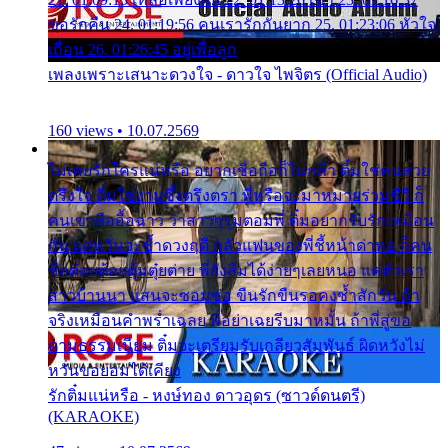
ขอรักคืน 24. 01:19:56 คนเรารักกันยาก 25. 01:23:06 หัวใจ
เถื่อน 26. 01:26:45 อยู่เพื่อลูก
เพลงเพราะเสนาะดวงใจ - ดาวใจ ไพจิตร (Official Audio)
160 views • 10.07.2569
ไม่เคยรักใครแน่หรือ อยากเชื่อถือก็ไม่กล้า ติ๋มใช่คนสวย
ตรึงใจ ติ๋มใช่งามซึ้งตรึงตรา พี่หรือจะมาหมายร่วมชีวี ก็
คนเขาลืออื้อฉาว ว่าสาวๆรุมตอมพี่ ติ๋มอยากรับรักเหมือน
กัน แต่หวั่นจะช้ำดวงฤดี กลัวแฟนของพี่ชี้หน้าด่าทอ ก็คน
ชื่อต๋อยต้อยตุ้มตุ๋ยต่าย พี่ยังลืมได้ง่ายๆเลยหนอ แค่ตัวเรา
สาวบ้านนา แสนจะซอมซ่อ ขืนรักขืนรอคงช้ำสักวัน ถ้า
จริงเหมือนคำพร่ำเฉลย พี่อย่าเฉยรีบมาหมั้น ถ้าพี่สู่ขอ
ตามธรรมเนียม ติ๋มจะเตรียมรับเกลียวสัมพันธ์ ผิดหวังไม่
หวั่นขอยอมได้เคียง
รักติ๋มแน่หรือ - หงษ์ทอง ดาวอุดร (ซาวด์ดนตรี)
(KARAOKE)