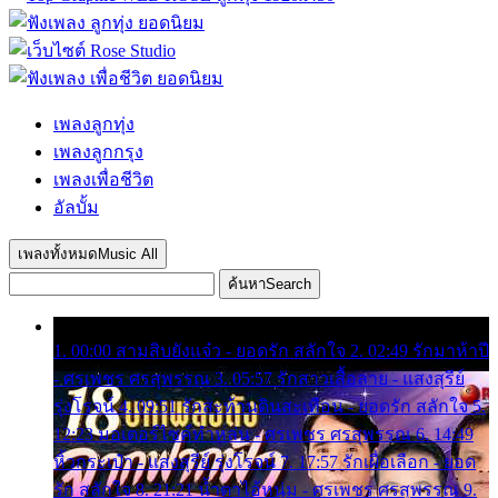
เพลงลูกทุ่ง
เพลงลูกกรุง
เพลงเพื่อชีวิต
อัลบั้ม
เพลงทั้งหมด
Music All
ค้นหา
Search
1. 00:00 สามสิบยังแจ๋ว - ยอดรัก สลักใจ 2. 02:49 รักมาห้าปี
- ศรเพชร ศรสุพรรณ 3. 05:57 รักสาวเสื้อลาย - แสงสุรีย์
รุ่งโรจน์ 4. 09:51 รักสะท้านดินสะเทือน - ยอดรัก สลักใจ 5.
12:23 มอเตอร์ไซค์ทำหล่น - ศรเพชร ศรสุพรรณ 6. 14:49
หิ้วกระเป๋า - แสงสุรีย์ รุ่งโรจน์ 7. 17:57 รักเผื่อเลือก - ยอด
รัก สลักใจ 8. 21:21 น้ำตาไอ้หนุ่ม - ศรเพชร ศรสุพรรณ 9.