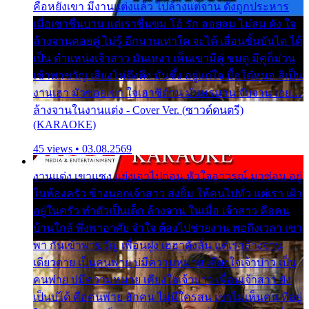
คือหยังเขา มีงานแต่งแล้ว ไปล้างแต่จาน ดั่งถูกประหาร
เมื่อเขาชื่นบาน แต่เราขื่นขม โอ้ รัก ลอยลม ไม่สม ดัง ใจ
ล้างจานคอยคู่ ไม่รู้ อีกนานเท่าใด จะได้ เลื่อนขั้นบันได ได้
เป็น ตำแหน่งเจ้าสาว มันเหงา เห็นเขามีคู่ ซมดู มีคู่ก็ม่วน
เข้าพาขวัญ เสียงโห่ตึงตึง มันซึ้ง อยู่แก่ใจ มื้อใด๋หนอ สิเป็น
งานเฮา มัวซอยเขา ใจเฮาซิด้าน มันทรมาน จับจาน เอย…
ล้างจานในงานแต่ง - Cover Ver. (ซาวด์ดนตรี)
(KARAOKE)
45 views • 03.08.2569
งานแต่ง เขาแซง แย่งเอาไปก่อน หัวใจอาวรณ์ มาซ่อน อยู่
ในห้องครัว ข้างนอกเจ้าสาว ส่งยิ้ม ให้คนไปทั่ว แต่เรา เฝ้า
อยู่ในครัว ทำตัวเป็นเด็ก ล้างจาน ในเมื่อ เจ้าสาว คือคน
บ้านใกล้ พึ่งพาอาศัย จำใจ ต้องไปช่วยงาน พอถึงเวลา เขา
พา กันเข้าพาขวัญ เพื่อนฝูง เฮฮาดังลั่น แต่เราล้างจาน
เดียวดาย เป็นคนพ่าย บ่มีความหมาย เคียงใจเจ้าบ่าว เป็น
คนพ่าย บ่มีความหมาย เคียงใจเจ้าบ่าว เพื่อนเจ้าสาว ยัง
เป็นบ่ได้ คือคนพ่าย ฮักคน ไม่มีใครสน เขาไม่เห็นคน ที่อยู่