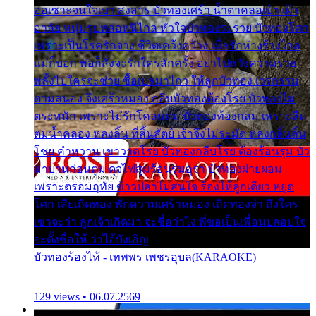
ออเซาะจนใจเบา สงสาร บัวทองเศร้า น้ำตาคลอเบ้า เฝ้า
อาลัย หนุ่มรูปหล่อหนีไกล หัวใจบัวทองระรวย บัวทองโศก
เพราะเป็นโรครักจาง ชีวิตเคว้งคว้าง เมื่อรักห่างร้างไกล
แม่ก็บอก พ่อก็สั่งจะรักใครสักครั้ง อย่าไปหวังความรวย
พลั้งไปใครจะช่วย ซื้อเปลมาไกว ให้ลูกบัวทอง เวรกรรม
ตามสนอง จึงเศร้าหมอง กลีบบัวทองต้องโรย บัวทองไม่
ตระหนัก เพราะไม่รักโคลนตม บัวทองท้องกลม เพราะลืม
ตมน้ำคลอง หลงลิ้น ที่สิ้นสัตย์ เจ้าจึงไม่ระมัด หลงกลิ่นลิ้น
โชย คำหวาน เขาวาดโรย บัวทองกลีบโรย ต้องร้อนรุม บัว
มาบานก่อนตูม ดุจไฟสุมร้อนรุมอุรา บัวทองผ่ายผอม
เพราะตรอมฤทัย ข้าวปลาไม่สนใจ ร้องไห้ลูกเดียว หยุด
โศก เสียเถิดทอง พักความเศร้าหมอง เถิดทองจ๋า ถึงใคร
เขาจะว่า ลูกเจ้าเกิดมา จะชื่อว่าไง พี่ขอเป็นเพื่อนปลอบใจ
จะตั้งชื่อให้ ว่าไอ้บังเอิญ
บัวทองร้องไห้ - เทพพร เพชรอุบล(KARAOKE)
129 views • 06.07.2569