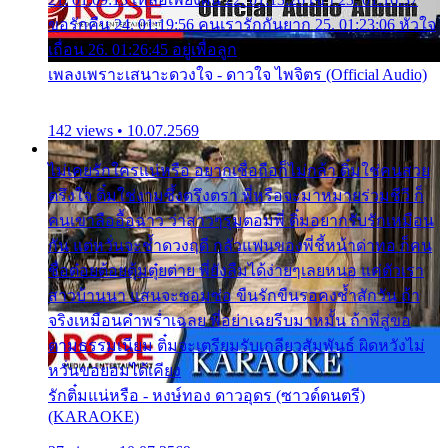
ขอรักคืน 24. 01:19:56 คนเรารักกันยาก 25. 01:23:06 หัวใจ
เถื่อน 26. 01:26:45 อยู่เพื่อลูก
เพลงเพราะเสนาะดวงใจ - ดาวใจ ไพจิตร (Official Audio)
142 views • 10.07.2569
ไม่เคยรักใครแน่หรือ อยากเชื่อถือก็ไม่กล้า ติ๋มใช่คนสวย
ตรึงใจ ติ๋มใช่งามซึ้งตรึงตรา พี่หรือจะมาหมายร่วมชีวี ก็
คนเขาลืออื้อฉาว ว่าสาวๆรุมตอมพี่ ติ๋มอยากรับรักเหมือน
กัน แต่หวั่นจะช้ำดวงฤดี กลัวแฟนของพี่ชี้หน้าด่าทอ ก็คน
ชื่อต๋อยต้อยตุ้มตุ๋ยต่าย พี่ยังลืมได้ง่ายๆเลยหนอ แค่ตัวเรา
สาวบ้านนา แสนจะซอมซ่อ ขืนรักขืนรอคงช้ำสักวัน ถ้า
จริงเหมือนคำพร่ำเฉลย พี่อย่าเฉยรีบมาหมั้น ถ้าพี่สู่ขอ
ตามธรรมเนียม ติ๋มจะเตรียมรับเกลียวสัมพันธ์ ผิดหวังไม่
หวั่นขอยอมได้เคียง
รักติ๋มแน่หรือ - หงษ์ทอง ดาวอุดร (ซาวด์ดนตรี)
(KARAOKE)