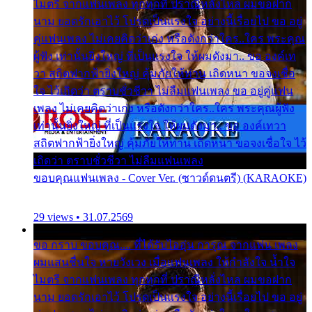
ไมตรี จากแฟนเพลง ทุกทุกที่ ปราณีหลั่งไหล ผมขอฝาก
นาม ยอดรักเอาไว้ โปรดเป็นแรงใจ อย่างนี้เรื่อยไป ขอ อยู่
คู่แฟนเพลง ไม่เคยคิดว่าเก่ง หรือดังกว่าใคร..ใคร พระคุณ
ผู้ฟัง เท่านั้นยิ่งใหญ่ ที่เป็นแรงใจ ให้ผมดังมา.. ขอ องค์เท
วา สถิตฟากฟ้ายิ่งใหญ่ คุ้มภัยให้ท่าน เถิดหนา ขอจงเชื่อ
ใจ ไว้เถิดว่า ตราบชั่วชีวา ไม่ลืมแฟนเพลง ขอ อยู่คู่แฟน
เพลง ไม่เคยคิดว่าเก่ง หรือดังกว่าใคร..ใคร พระคุณผู้ฟัง
เท่านั้นยิ่งใหญ่ ที่เป็นแรงใจ ให้ผมดังมา.. ขอ องค์เทวา
สถิตฟากฟ้ายิ่งใหญ่ คุ้มภัยให้ท่าน เถิดหนา ขอจงเชื่อใจ ไว้
เถิดว่า ตราบชั่วชีวา ไม่ลืมแฟนเพลง
ขอบคุณแฟนเพลง - Cover Ver. (ซาวด์ดนตรี) (KARAOKE)
29 views • 31.07.2569
ขอ กราบ ขอบคุณ.... ที่ได้รับไออุ่น การุณ จากแฟน เพลง
ผมแสนชื่นใจ หายวังเวง เมื่อแฟนเพลง ให้กำลังใจ น้ำใจ
ไมตรี จากแฟนเพลง ทุกทุกที่ ปราณีหลั่งไหล ผมขอฝาก
นาม ยอดรักเอาไว้ โปรดเป็นแรงใจ อย่างนี้เรื่อยไป ขอ อยู่