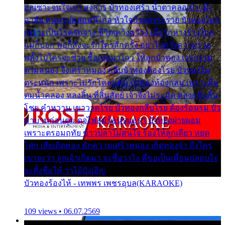
ออเซาะจนใจเบา สงสาร บัวทองเศร้า น้ำตาคลอเบ้า เฝ้า
อาลัย หนุ่มรูปหล่อหนีไกล หัวใจบัวทองระรวย บัวทองโศก
เพราะเป็นโรครักจาง ชีวิตเคว้งคว้าง เมื่อรักห่างร้างไกล
แม่ก็บอก พ่อก็สั่งจะรักใครสักครั้ง อย่าไปหวังความรวย
พลั้งไปใครจะช่วย ซื้อเปลมาไกว ให้ลูกบัวทอง เวรกรรม
ตามสนอง จึงเศร้าหมอง กลีบบัวทองต้องโรย บัวทองไม่
ตระหนัก เพราะไม่รักโคลนตม บัวทองท้องกลม เพราะลืม
ตมน้ำคลอง หลงลิ้น ที่สิ้นสัตย์ เจ้าจึงไม่ระมัด หลงกลิ่นลิ้น
โชย คำหวาน เขาวาดโรย บัวทองกลีบโรย ต้องร้อนรุม บัว
มาบานก่อนตูม ดุจไฟสุมร้อนรุมอุรา บัวทองผ่ายผอม
เพราะตรอมฤทัย ข้าวปลาไม่สนใจ ร้องไห้ลูกเดียว หยุด
โศก เสียเถิดทอง พักความเศร้าหมอง เถิดทองจ๋า ถึงใคร
เขาจะว่า ลูกเจ้าเกิดมา จะชื่อว่าไง พี่ขอเป็นเพื่อนปลอบใจ
จะตั้งชื่อให้ ว่าไอ้บังเอิญ
บัวทองร้องไห้ - เทพพร เพชรอุบล(KARAOKE)
109 views • 06.07.2569