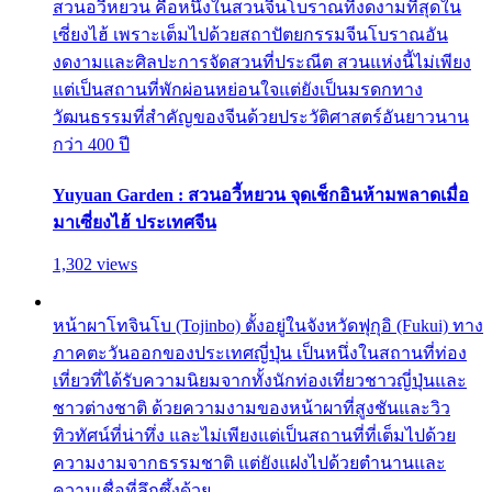
สวนอวี้หยวน คือหนึ่งในสวนจีนโบราณที่งดงามที่สุดใน
เซี่ยงไฮ้ เพราะเต็มไปด้วยสถาปัตยกรรมจีนโบราณอัน
งดงามและศิลปะการจัดสวนที่ประณีต สวนแห่งนี้ไม่เพียง
แต่เป็นสถานที่พักผ่อนหย่อนใจแต่ยังเป็นมรดกทาง
วัฒนธรรมที่สำคัญของจีนด้วยประวัติศาสตร์อันยาวนาน
กว่า 400 ปี
Yuyuan Garden : สวนอวี้หยวน จุดเช็กอินห้ามพลาดเมื่อ
มาเซี่ยงไฮ้ ประเทศจีน
1,302 views
หน้าผาโทจินโบ (Tojinbo) ตั้งอยู่ในจังหวัดฟุกุอิ (Fukui) ทาง
ภาคตะวันออกของประเทศญี่ปุ่น เป็นหนึ่งในสถานที่ท่อง
เที่ยวที่ได้รับความนิยมจากทั้งนักท่องเที่ยวชาวญี่ปุ่นและ
ชาวต่างชาติ ด้วยความงามของหน้าผาที่สูงชันและวิว
ทิวทัศน์ที่น่าทึ่ง และไม่เพียงแต่เป็นสถานที่ที่เต็มไปด้วย
ความงามจากธรรมชาติ แต่ยังแฝงไปด้วยตำนานและ
ความเชื่อที่ลึกซึ้งด้วย