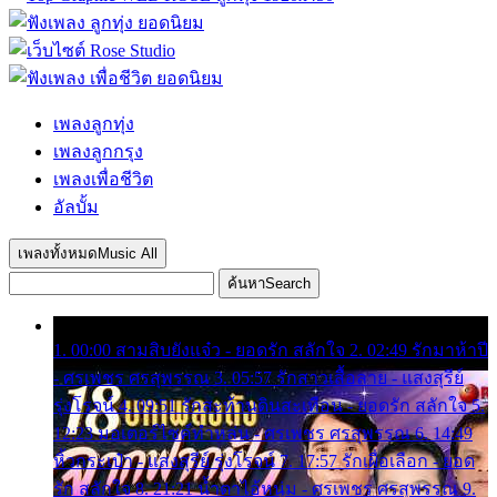
เพลงลูกทุ่ง
เพลงลูกกรุง
เพลงเพื่อชีวิต
อัลบั้ม
เพลงทั้งหมด
Music All
ค้นหา
Search
1. 00:00 สามสิบยังแจ๋ว - ยอดรัก สลักใจ 2. 02:49 รักมาห้าปี
- ศรเพชร ศรสุพรรณ 3. 05:57 รักสาวเสื้อลาย - แสงสุรีย์
รุ่งโรจน์ 4. 09:51 รักสะท้านดินสะเทือน - ยอดรัก สลักใจ 5.
12:23 มอเตอร์ไซค์ทำหล่น - ศรเพชร ศรสุพรรณ 6. 14:49
หิ้วกระเป๋า - แสงสุรีย์ รุ่งโรจน์ 7. 17:57 รักเผื่อเลือก - ยอด
รัก สลักใจ 8. 21:21 น้ำตาไอ้หนุ่ม - ศรเพชร ศรสุพรรณ 9.