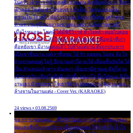
ในครัว เจ้าสาว ก็มัวแต่งตัว สวยเด่น นั่งเคียงเจ้าบ่าว ที่เขา
เฝ้าคอย ใจเต้น หัวใจของเรา ลำเค็ญ ใครจะมองเห็น
ความใน ใจ เศร้า มันร้าวระบม ต้องมาขื่นขม เศร้าตรม
ท่ามความสุขี ช่วยงานเขาแต่ง แต่เรา แล้งมาหลายปี
เมื่อไรหนอจะ โชคดี ได้มีพิธีวิวาห์ หัวใจหล้า คอยไปคอย
มา คือหน้าที่เก่า หัวใจหล้า คอยไปคอยมา คือหน้าที่เก่า
คือหยังเขา มีงานแต่งแล้ว ไปล้างแต่จาน ดั่งถูกประหาร
เมื่อเขาชื่นบาน แต่เราขื่นขม โอ้ รัก ลอยลม ไม่สม ดัง ใจ
ล้างจานคอยคู่ ไม่รู้ อีกนานเท่าใด จะได้ เลื่อนขั้นบันได ได้
เป็น ตำแหน่งเจ้าสาว มันเหงา เห็นเขามีคู่ ซมดู มีคู่ก็ม่วน
เข้าพาขวัญ เสียงโห่ตึงตึง มันซึ้ง อยู่แก่ใจ มื้อใด๋หนอ สิเป็น
งานเฮา มัวซอยเขา ใจเฮาซิด้าน มันทรมาน จับจาน เอย…
ล้างจานในงานแต่ง - Cover Ver. (KARAOKE)
24 views • 03.08.2569
ขอ กราบ ขอบคุณ.... ที่ได้รับไออุ่น การุณ จากแฟน เพลง
ผมแสนชื่นใจ หายวังเวง เมื่อแฟนเพลง ให้กำลังใจ น้ำใจ