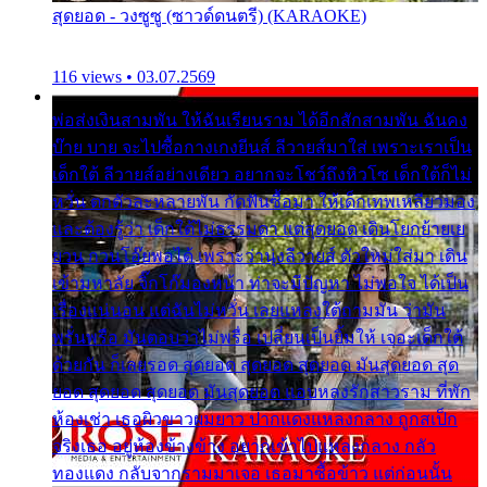
สุดยอด - วงซูซู (ซาวด์ดนตรี) (KARAOKE)
116 views • 03.07.2569
พ่อส่งเงินสามพัน ให้ฉันเรียนราม ได้อีกสักสามพัน ฉันคง
บ๊าย บาย จะไปซื้อกางเกงยีนส์ ลีวายส์มาใส่ เพราะเราเป็น
เด็กใต้ ลีวายส์อย่างเดียว อยากจะโชว์ถึงหิวโซ เด็กใต้ก็ไม่
หวั่น ตกตัวละหลายพัน กัดฟันซื้อมา ให้เด็กเทพเหลียวมอง
และต้องรู้ว่า เด็กใต้ไม่ธรรมดา แต่สุดยอด เดินโยกย้ายเย
ยวน กวนโอ๊ยพอได้ เพราะว่านุ่งลีวายส์ ตัวใหม่ใส่มา เดิน
เข้ามหาลัย จิ๊กโก๊มองหน้า ท่าจะมีปัญหา ไม่พอใจ ได้เป็น
เรื่องแน่นอน แต่ฉันไม่หวั่น เลยแหลงใต้ถามมัน ว่ามัน
พรั่นพรือ มันตอบว่าไม่พรื่อ เปลี่ยนเป็นยิ้มให้ เจอะเด็กใต้
ด้วยกัน ก็เลยรอด สุดยอด สุดยอด สุดยอด มันสุดยอด สุด
ยอด สุดยอด สุดยอด มันสุดยอด แอบหลงรักสาวราม ที่พัก
ห้องเช่า เธอผิวขาวผมยาว ปากแดงแหลงกลาง ถูกสเป็ก
จริงเธอ อยู่ห้องข้างข้าง อยากเข้าไปแหลงกลาง กลัว
ทองแดง กลับจากรามมาเจอ เธอมาซื้อข้าว แต่ก่อนนั้น