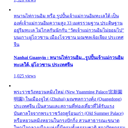
หนานไห่กวนอิม หรือ รูปปั้นเจ้าแม่กวนอิมทะเลใต้ เป็น
องค์เจ้าแม่กวนอิมความสูง 33 เมตรรวมฐาน ประดิษฐาน
อยู่ริมทะเล ไม่ไกลกันนักกับ “วัดเจ้าแม่กวนอิมไม่ยอมไป”
บนเกาะผู่โถวซาน เมืองโจวซาน มณฑลเจ้อเจียง ประเทศ
จีน
Nanhai Guanyin : หนานไห่กวนอิม...รูปปั้นเจ้าแม่กวนอิม
ทะเลใต้, ผู่โถวซาน ประเทศจีน
1,025 views
พระราชวังหยวนหมิงใหม่ (New Yuanming Palace/宮新園
明園) ในเมืองจูไห่ (Zhuhai) มณฑลกวางตุ้ง (Quangdong)
ประเทศจีน เป็นสวนและสถานที่ท่องเที่ยวที่ได้รับแรง
บันดาลใจจากพระราชวังฤดูร้อนเก่า (Old Summer Palace)
หรือหยวนหมิงหยวนในกรุงปักกิ่ง สวนสาธารณะขนาด
ใหญ่ใจกลางเมืองแห่งนี้มีครบทั้งธรรมชาติ สถาปัตยกรรม