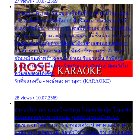
27 views • 10.07.2569
ไม่เคยรักใครแน่หรือ อยากเชื่อถือก็ไม่กล้า ติ๋มใช่คนสวย
ตรึงใจ ติ๋มใช่งามซึ้งตรึงตรา พี่หรือจะมาหมายร่วมชีวี ก็
คนเขาลืออื้อฉาว ว่าสาวๆรุมตอมพี่ ติ๋มอยากรับรักเหมือน
กัน แต่หวั่นจะช้ำดวงฤดี กลัวแฟนของพี่ชี้หน้าด่าทอ ก็คน
ชื่อต๋อยต้อยตุ้มตุ๋ยต่าย พี่ยังลืมได้ง่ายๆเลยหนอ แค่ตัวเรา
สาวบ้านนา แสนจะซอมซ่อ ขืนรักขืนรอคงช้ำสักวัน ถ้า
จริงเหมือนคำพร่ำเฉลย พี่อย่าเฉยรีบมาหมั้น ถ้าพี่สู่ขอ
ตามธรรมเนียม ติ๋มจะเตรียมรับเกลียวสัมพันธ์ ผิดหวังไม่
หวั่นขอยอมได้เคียง
รักติ๋มแน่หรือ - หงษ์ทอง ดาวอุดร (KARAOKE)
28 views • 10.07.2569
บัวทองโศก เพราะเป็นโรครักรุม ในอกกลัดกลุ้ม โดนแฟน
หนุ่มหลอกเอา เขารวย และรูปหล่อ มาพะเน้าพะนอ
ออเซาะจนใจเบา สงสาร บัวทองเศร้า น้ำตาคลอเบ้า เฝ้า
อาลัย หนุ่มรูปหล่อหนีไกล หัวใจบัวทองระรวย บัวทองโศก