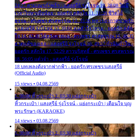
24:27 สามเณรกำพร้า - แสงสุรีย์ รุ่งโรจน์ 10. 28:08 ไม่มี
เวลาไปหาเมียน้อย - ยอดรัก สลักใจ 11. 31:29 ชีวิตไอ้
ธรรม - ศรเพชร ศรสุพรรณ 12. 35:26 ทหารอากาศขาดรัก
- แสงสุรีย์ รุ่งโรจน์ 13. 39:01 คนหัวใจโทรม - ยอดรัก สลัก
ใจ 14. 42:49 ไอ้หวังตายแน่ - ศรเพชร ศรสุพรรณ 15. 46:35
ธาตุแท้ของเธอ - แสงสุรีย์ รุ่งโรจน์ 16. 49:57 กำนันกำใน -
ยอดรัก สลักใจ 17. 52:29 สาวบริสุทธิ์ - ศรเพชร ศรสุพรรณ
18. 56:05 แต๋วจ๋า - แสงสุรีย์ รุ่งโรจน์
18 บทเพลงดังจากฟากฟ้า - ยอดรัก/ศรเพชร/แสงสุรีย์
(Official Audio)
15 views • 04.08.2569
1. 00:00 หิ้วกระเป๋า 2. 03:30 แย่งกระเป๋า
หิ้วกระเป๋า | แสงสุรีย์ รุ่งโรจน์ - แย่งกระเป๋า | เตือนใจ บุญ
พระรักษา (KARAOKE)
14 views • 03.08.2569
1. 00:00 หิ้วกระเป๋า 2. 03:30 แย่งกระเป๋า