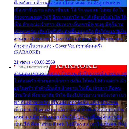
คือหยังเขา มีงานแต่งแล้ว ไปล้างแต่จาน ดั่งถูกประหาร
เมื่อเขาชื่นบาน แต่เราขื่นขม โอ้ รัก ลอยลม ไม่สม ดัง ใจ
ล้างจานคอยคู่ ไม่รู้ อีกนานเท่าใด จะได้ เลื่อนขั้นบันได ได้
เป็น ตำแหน่งเจ้าสาว มันเหงา เห็นเขามีคู่ ซมดู มีคู่ก็ม่วน
เข้าพาขวัญ เสียงโห่ตึงตึง มันซึ้ง อยู่แก่ใจ มื้อใด๋หนอ สิเป็น
งานเฮา มัวซอยเขา ใจเฮาซิด้าน มันทรมาน จับจาน เอย…
ล้างจานในงานแต่ง - Cover Ver. (ซาวด์ดนตรี)
(KARAOKE)
21 views • 03.08.2569
งานแต่ง เขาแซง แย่งเอาไปก่อน หัวใจอาวรณ์ มาซ่อน อยู่
ในห้องครัว ข้างนอกเจ้าสาว ส่งยิ้ม ให้คนไปทั่ว แต่เรา เฝ้า
อยู่ในครัว ทำตัวเป็นเด็ก ล้างจาน ในเมื่อ เจ้าสาว คือคน
บ้านใกล้ พึ่งพาอาศัย จำใจ ต้องไปช่วยงาน พอถึงเวลา เขา
พา กันเข้าพาขวัญ เพื่อนฝูง เฮฮาดังลั่น แต่เราล้างจาน
เดียวดาย เป็นคนพ่าย บ่มีความหมาย เคียงใจเจ้าบ่าว เป็น
คนพ่าย บ่มีความหมาย เคียงใจเจ้าบ่าว เพื่อนเจ้าสาว ยัง
เป็นบ่ได้ คือคนพ่าย ฮักคน ไม่มีใครสน เขาไม่เห็นคน ที่อยู่