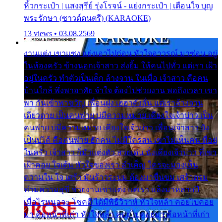
หิ้วกระเป๋า | แสงสุรีย์ รุ่งโรจน์ - แย่งกระเป๋า | เตือนใจ บุญ
พระรักษา (ซาวด์ดนตรี) (KARAOKE)
13 views • 03.08.2569
งานแต่ง เขาแซง แย่งเอาไปก่อน หัวใจอาวรณ์ มาซ่อน อยู่
ในห้องครัว ข้างนอกเจ้าสาว ส่งยิ้ม ให้คนไปทั่ว แต่เรา เฝ้า
อยู่ในครัว ทำตัวเป็นเด็ก ล้างจาน ในเมื่อ เจ้าสาว คือคน
บ้านใกล้ พึ่งพาอาศัย จำใจ ต้องไปช่วยงาน พอถึงเวลา เขา
พา กันเข้าพาขวัญ เพื่อนฝูง เฮฮาดังลั่น แต่เราล้างจาน
เดียวดาย เป็นคนพ่าย บ่มีความหมาย เคียงใจเจ้าบ่าว เป็น
คนพ่าย บ่มีความหมาย เคียงใจเจ้าบ่าว เพื่อนเจ้าสาว ยัง
เป็นบ่ได้ คือคนพ่าย ฮักคน ไม่มีใครสน เขาไม่เห็นคน ที่อยู่
ในครัว เจ้าสาว ก็มัวแต่งตัว สวยเด่น นั่งเคียงเจ้าบ่าว ที่เขา
เฝ้าคอย ใจเต้น หัวใจของเรา ลำเค็ญ ใครจะมองเห็น
ความใน ใจ เศร้า มันร้าวระบม ต้องมาขื่นขม เศร้าตรม
ท่ามความสุขี ช่วยงานเขาแต่ง แต่เรา แล้งมาหลายปี
เมื่อไรหนอจะ โชคดี ได้มีพิธีวิวาห์ หัวใจหล้า คอยไปคอย
มา คือหน้าที่เก่า หัวใจหล้า คอยไปคอยมา คือหน้าที่เก่า