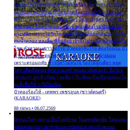
เพราะเป็นโรครักจาง ชีวิตเคว้งคว้าง เมื่อรักห่างร้างไกล
แม่ก็บอก พ่อก็สั่งจะรักใครสักครั้ง อย่าไปหวังความรวย
พลั้งไปใครจะช่วย ซื้อเปลมาไกว ให้ลูกบัวทอง เวรกรรม
ตามสนอง จึงเศร้าหมอง กลีบบัวทองต้องโรย บัวทองไม่
ตระหนัก เพราะไม่รักโคลนตม บัวทองท้องกลม เพราะลืม
ตมน้ำคลอง หลงลิ้น ที่สิ้นสัตย์ เจ้าจึงไม่ระมัด หลงกลิ่นลิ้น
โชย คำหวาน เขาวาดโรย บัวทองกลีบโรย ต้องร้อนรุม บัว
มาบานก่อนตูม ดุจไฟสุมร้อนรุมอุรา บัวทองผ่ายผอม
เพราะตรอมฤทัย ข้าวปลาไม่สนใจ ร้องไห้ลูกเดียว หยุด
โศก เสียเถิดทอง พักความเศร้าหมอง เถิดทองจ๋า ถึงใคร
เขาจะว่า ลูกเจ้าเกิดมา จะชื่อว่าไง พี่ขอเป็นเพื่อนปลอบใจ
จะตั้งชื่อให้ ว่าไอ้บังเอิญ
บัวทองร้องไห้ - เทพพร เพชรอุบล (ซาวด์ดนตรี)
(KARAOKE)
88 views • 06.07.2569
บัวทองโศก เพราะเป็นโรครักรุม ในอกกลัดกลุ้ม โดนแฟน
หนุ่มหลอกเอา เขารวย และรูปหล่อ มาพะเน้าพะนอ