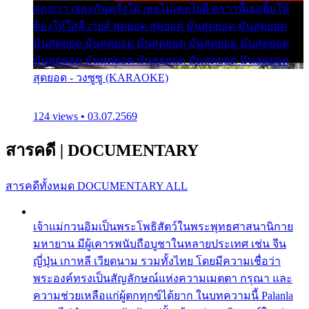
สองเรา เจอะกันครั้งใด เธอไม่เคยไยดี คราวนี้เธอยิ้มให้
ต้องให้ใส่ลีวายส์ สุดยอด สุดยอด มันสุดยอด มันสุดยอด
มันสุดยอด มันสุดยอด มันสุดยอด มันสุดยอด มันสุดยอด
มันสุดยอด มันสุดยอด มันสุดยอด มันสุดยอด มันสุดยอด
สุดยอด - วงซูซู (KARAOKE)
124 views • 03.07.2569
สารคดี
|
DOCUMENTARY
สารคดีทั้งหมด
DOCUMENTARY ALL
เจ้าแม่กวนอิมเป็นพระโพธิสัตว์ในพระพุทธศาสนานิกาย
มหายาน มีผู้เคารพนับถือบูชาในหลายประเทศ เช่น จีน
ญี่ปุ่น เกาหลี เวียดนาม รวมทั้งไทย โดยมีความเชื่อว่า
พระองค์ทรงเป็นสัญลักษณ์แห่งความเมตตา กรุณา และ
ความช่วยเหลือแก่ผู้ตกทุกข์ได้ยาก ในบทความนี้ Palanla