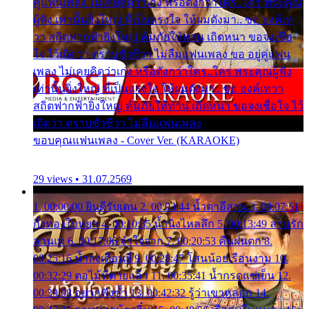
คู่แฟนเพลง ไม่เคยคิดว่าเก่ง หรือดังกว่าใคร..ใคร พระคุณ
ผู้ฟัง เท่านั้นยิ่งใหญ่ ที่เป็นแรงใจ ให้ผมดังมา.. ขอ องค์เท
วา สถิตฟากฟ้ายิ่งใหญ่ คุ้มภัยให้ท่าน เถิดหนา ขอจงเชื่อ
ใจ ไว้เถิดว่า ตราบชั่วชีวา ไม่ลืมแฟนเพลง ขอ อยู่คู่แฟน
เพลง ไม่เคยคิดว่าเก่ง หรือดังกว่าใคร..ใคร พระคุณผู้ฟัง
เท่านั้นยิ่งใหญ่ ที่เป็นแรงใจ ให้ผมดังมา.. ขอ องค์เทวา
สถิตฟากฟ้ายิ่งใหญ่ คุ้มภัยให้ท่าน เถิดหนา ขอจงเชื่อใจ ไว้
เถิดว่า ตราบชั่วชีวา ไม่ลืมแฟนเพลง
ขอบคุณแฟนเพลง - Cover Ver. (KARAOKE)
29 views • 31.07.2569
1. 00:00:00 ยินดีรับเดน 2. 00:03:44 น้ำตาอีสาน 3. 00:07:51
กิ่งทองใบหยก 4. 00:10:35 น้ำนิ่งไหลลึก 5. 00:13:49 ลานรัก
ลานเท 6. 00:17:06 จำใจจาก 7. 00:20:53 คืนฝนตก 8.
00:25:16 น้ำลงเดือนยี่ 9. 00:28:47 โสนน้อยเรือนงาม 10.
00:32:29 ตอไม้ที่ตายแล้ว 11. 00:35:41 น้ำกรดแช่เย็น 12.
00:39:08 อยากฟังซ้ำ 13. 00:42:32 รู้ว่าเขาหลอก 14.