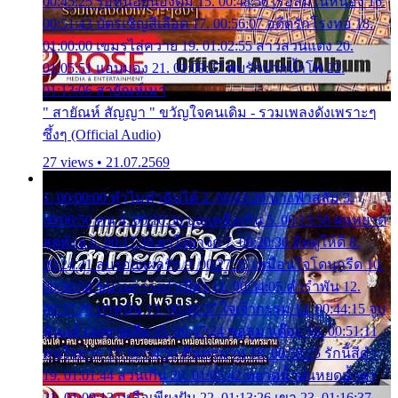
00:45:25 รอหน่อยน้องติ๋ม 15. 00:48:56 เรือล่มในหนอง 16.
00:51:43 บัตรเชิญสีเลือด 17. 00:56:07 อดีตรักโรงทอ 18.
01:00:00 เขมรไล่ควาย 19. 01:02:55 สาวสวนแตง 20.
01:05:51 แอบมอง 21. 01:09:27 พบรักปากน้ำโพ 22.
01:13:06 สายัณห์เมา
" สายัณห์ สัญญา " ขวัญใจคนเดิม - รวมเพลงดังเพราะๆ
ซึ้งๆ (Official Audio)
27 views • 21.07.2569
1. 00:00:00 ทำไมทำฉันได้ 2. 00:03:20 นางฟ้าสลัม 3.
00:06:50 คน 4. 00:10:36 บุญเหลือเกิน 5. 00:13:58 ฝนหยาด
สุดท้าย 6. 00:17:30 ยาใจยาจก 7. 00:20:30 คิดดูให้ดี 8.
00:24:21 ลบรอยแผลรัก 9. 00:27:35 เหมือนใจโดนกรีด 10.
00:30:54 ขบวนการเปาเปียว 11. 00:34:05 คำรำพัน 12.
00:37:20 ปาหนัน 13. 00:40:37 ใจเจ้ากรรม 14. 00:44:15 จูบ
ฉันแล้วจงตายเสีย 15. 00:47:24 ขอสูมาเต๊อะ 16. 00:51:11
คนใจมาร 17. 00:54:50 คืนทรมาน 18. 00:58:25 รักนี้สีดำ
19. 01:01:44 ส่วนเกิน 20. 01:05:42 หยาดน้ำฝนหยดน้ำตา
21. 01:09:13 เหลือเพียงฝัน 22. 01:13:26 เขา 23. 01:16:37