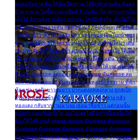
พ่อส่งเงินสามพัน ให้ฉันเรียนราม ได้อีกสักสามพัน ฉันคง
บ๊าย บาย จะไปซื้อกางเกงยีนส์ ลีวายส์มาใส่ เพราะเราเป็น
เด็กใต้ ลีวายส์อย่างเดียว อยากจะโชว์ถึงหิวโซ เด็กใต้ก็ไม่
หวั่น ตกตัวละหลายพัน กัดฟันซื้อมา ให้เด็กเทพเหลียวมอง
และต้องรู้ว่า เด็กใต้ไม่ธรรมดา แต่สุดยอด เดินโยกย้ายเย
ยวน กวนโอ๊ยพอได้ เพราะว่านุ่งลีวายส์ ตัวใหม่ใส่มา เดิน
เข้ามหาลัย จิ๊กโก๊มองหน้า ท่าจะมีปัญหา ไม่พอใจ ได้เป็น
เรื่องแน่นอน แต่ฉันไม่หวั่น เลยแหลงใต้ถามมัน ว่ามัน
พรั่นพรือ มันตอบว่าไม่พรื่อ เปลี่ยนเป็นยิ้มให้ เจอะเด็กใต้
ด้วยกัน ก็เลยรอด สุดยอด สุดยอด สุดยอด มันสุดยอด สุด
ยอด สุดยอด สุดยอด มันสุดยอด แอบหลงรักสาวราม ที่พัก
ห้องเช่า เธอผิวขาวผมยาว ปากแดงแหลงกลาง ถูกสเป็ก
จริงเธอ อยู่ห้องข้างข้าง อยากเข้าไปแหลงกลาง กลัว
ทองแดง กลับจากรามมาเจอ เธอมาซื้อข้าว แต่ก่อนนั้น
สองเรา เจอะกันครั้งใด เธอไม่เคยไยดี คราวนี้เธอยิ้มให้
ต้องให้ใส่ลีวายส์ สุดยอด สุดยอด มันสุดยอด มันสุดยอด
มันสุดยอด มันสุดยอด มันสุดยอด มันสุดยอด มันสุดยอด
มันสุดยอด มันสุดยอด มันสุดยอด มันสุดยอด มันสุดยอด