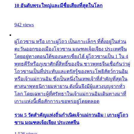
10 อันดับพระใหญ่และมีชื่อเสียงที่สุดในโลก
942 views
ผู่โถวซาน หรือ เกาะผู่โถว เป็นเกาะเล็กๆ ที่ตั้งอยู่ในส่วน
ตะวันออกของเมืองโจวซาน มณฑลเจ้อเจียง ประเทศจีน
โดยอยู่ทางตอนใต้ของนครเซี่ยงไฮ้ ผู่โถวซานเป็น 1 ใน 4
พุทธคีรีหรือภูเขาศักดิ์สิทธิ์ของจีน ชาวพุทธจีนเชื่อกันว่าผู่
โถวซานเป็นที่ประทับและตรัสรู้ของพระโพธิสัตว์กวนอิม
หรือเจ้าแม่กวนอิม ซึ่งเป็นหนึ่งในเทพเจ้าที่สำคัญที่สุดใน
ศาสนาพุทธนิกายมหายาน ดังนั้นจึงมีผู้แสวงบุญจากทั่ว
โลก โดยเฉพาะผู้ที่ศรัทธาในเจ้าแม่กวนอิมเดินทางมาที่
เกาะแห่งนี้เพื่อสักการะขอพรอยู่โดยตลอด
รวม 5 วัดสำคัญแห่งถิ่นกำเนิดเจ้าแม่กวนอิม | เกาะผู่โถว
ซาน มณฑลเจ้อเจียง ประเทศจีน
1,526 views