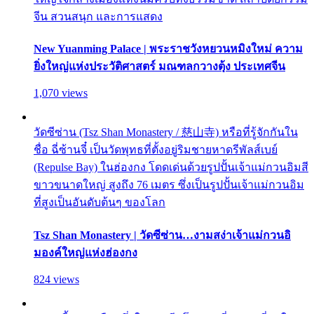
จีน สวนสนุก และการแสดง
New Yuanming Palace | พระราชวังหยวนหมิงใหม่ ความ
ยิ่งใหญ่แห่งประวัติศาสตร์ มณฑลกวางตุ้ง ประเทศจีน
1,070 views
วัดซีซ่าน (Tsz Shan Monastery / 慈山寺) หรือที่รู้จักกันใน
ชื่อ ฉี่ซ้านจี๋ เป็นวัดพุทธที่ตั้งอยู่ริมชายหาดรีพัลส์เบย์
(Repulse Bay) ในฮ่องกง โดดเด่นด้วยรูปปั้นเจ้าแม่กวนอิมสี
ขาวขนาดใหญ่ สูงถึง 76 เมตร ซึ่งเป็นรูปปั้นเจ้าแม่กวนอิม
ที่สูงเป็นอันดับต้นๆ ของโลก
Tsz Shan Monastery | วัดซีซ่าน…งามสง่าเจ้าแม่กวนอิ
มองค์ใหญ่แห่งฮ่องกง
824 views