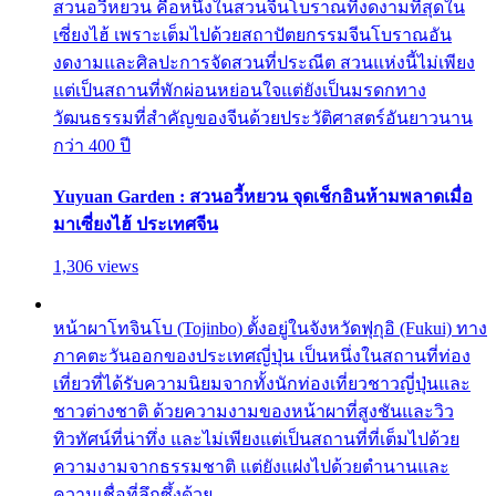
สวนอวี้หยวน คือหนึ่งในสวนจีนโบราณที่งดงามที่สุดใน
เซี่ยงไฮ้ เพราะเต็มไปด้วยสถาปัตยกรรมจีนโบราณอัน
งดงามและศิลปะการจัดสวนที่ประณีต สวนแห่งนี้ไม่เพียง
แต่เป็นสถานที่พักผ่อนหย่อนใจแต่ยังเป็นมรดกทาง
วัฒนธรรมที่สำคัญของจีนด้วยประวัติศาสตร์อันยาวนาน
กว่า 400 ปี
Yuyuan Garden : สวนอวี้หยวน จุดเช็กอินห้ามพลาดเมื่อ
มาเซี่ยงไฮ้ ประเทศจีน
1,306 views
หน้าผาโทจินโบ (Tojinbo) ตั้งอยู่ในจังหวัดฟุกุอิ (Fukui) ทาง
ภาคตะวันออกของประเทศญี่ปุ่น เป็นหนึ่งในสถานที่ท่อง
เที่ยวที่ได้รับความนิยมจากทั้งนักท่องเที่ยวชาวญี่ปุ่นและ
ชาวต่างชาติ ด้วยความงามของหน้าผาที่สูงชันและวิว
ทิวทัศน์ที่น่าทึ่ง และไม่เพียงแต่เป็นสถานที่ที่เต็มไปด้วย
ความงามจากธรรมชาติ แต่ยังแฝงไปด้วยตำนานและ
ความเชื่อที่ลึกซึ้งด้วย