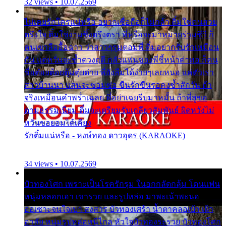
32 views • 10.07.2569
ไม่เคยรักใครแน่หรือ อยากเชื่อถือก็ไม่กล้า ติ๋มใช่คนสวย
ตรึงใจ ติ๋มใช่งามซึ้งตรึงตรา พี่หรือจะมาหมายร่วมชีวี ก็
คนเขาลืออื้อฉาว ว่าสาวๆรุมตอมพี่ ติ๋มอยากรับรักเหมือน
กัน แต่หวั่นจะช้ำดวงฤดี กลัวแฟนของพี่ชี้หน้าด่าทอ ก็คน
ชื่อต๋อยต้อยตุ้มตุ๋ยต่าย พี่ยังลืมได้ง่ายๆเลยหนอ แค่ตัวเรา
สาวบ้านนา แสนจะซอมซ่อ ขืนรักขืนรอคงช้ำสักวัน ถ้า
จริงเหมือนคำพร่ำเฉลย พี่อย่าเฉยรีบมาหมั้น ถ้าพี่สู่ขอ
ตามธรรมเนียม ติ๋มจะเตรียมรับเกลียวสัมพันธ์ ผิดหวังไม่
หวั่นขอยอมได้เคียง
รักติ๋มแน่หรือ - หงษ์ทอง ดาวอุดร (KARAOKE)
34 views • 10.07.2569
บัวทองโศก เพราะเป็นโรครักรุม ในอกกลัดกลุ้ม โดนแฟน
หนุ่มหลอกเอา เขารวย และรูปหล่อ มาพะเน้าพะนอ
ออเซาะจนใจเบา สงสาร บัวทองเศร้า น้ำตาคลอเบ้า เฝ้า
อาลัย หนุ่มรูปหล่อหนีไกล หัวใจบัวทองระรวย บัวทองโศก