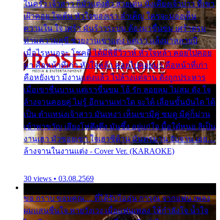
ในครัว เจ้าสาว ก็มัวแต่งตัว สวยเด่น นั่งเคียงเจ้าบ่าว ที่เขา
เฝ้าคอย ใจเต้น หัวใจของเรา ลำเค็ญ ใครจะมองเห็น
ความใน ใจ เศร้า มันร้าวระบม ต้องมาขื่นขม เศร้าตรม
ท่ามความสุขี ช่วยงานเขาแต่ง แต่เรา แล้งมาหลายปี
เมื่อไรหนอจะ โชคดี ได้มีพิธีวิวาห์ หัวใจหล้า คอยไปคอย
มา คือหน้าที่เก่า หัวใจหล้า คอยไปคอยมา คือหน้าที่เก่า
คือหยังเขา มีงานแต่งแล้ว ไปล้างแต่จาน ดั่งถูกประหาร
เมื่อเขาชื่นบาน แต่เราขื่นขม โอ้ รัก ลอยลม ไม่สม ดัง ใจ
ล้างจานคอยคู่ ไม่รู้ อีกนานเท่าใด จะได้ เลื่อนขั้นบันได ได้
เป็น ตำแหน่งเจ้าสาว มันเหงา เห็นเขามีคู่ ซมดู มีคู่ก็ม่วน
เข้าพาขวัญ เสียงโห่ตึงตึง มันซึ้ง อยู่แก่ใจ มื้อใด๋หนอ สิเป็น
งานเฮา มัวซอยเขา ใจเฮาซิด้าน มันทรมาน จับจาน เอย…
ล้างจานในงานแต่ง - Cover Ver. (KARAOKE)
30 views • 03.08.2569
ขอ กราบ ขอบคุณ.... ที่ได้รับไออุ่น การุณ จากแฟน เพลง
ผมแสนชื่นใจ หายวังเวง เมื่อแฟนเพลง ให้กำลังใจ น้ำใจ