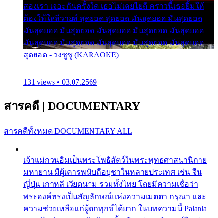
สองเรา เจอะกันครั้งใด เธอไม่เคยไยดี คราวนี้เธอยิ้มให้
ต้องให้ใส่ลีวายส์ สุดยอด สุดยอด มันสุดยอด มันสุดยอด
มันสุดยอด มันสุดยอด มันสุดยอด มันสุดยอด มันสุดยอด
มันสุดยอด มันสุดยอด มันสุดยอด มันสุดยอด มันสุดยอด
สุดยอด - วงซูซู (KARAOKE)
131 views • 03.07.2569
สารคดี
|
DOCUMENTARY
สารคดีทั้งหมด
DOCUMENTARY ALL
เจ้าแม่กวนอิมเป็นพระโพธิสัตว์ในพระพุทธศาสนานิกาย
มหายาน มีผู้เคารพนับถือบูชาในหลายประเทศ เช่น จีน
ญี่ปุ่น เกาหลี เวียดนาม รวมทั้งไทย โดยมีความเชื่อว่า
พระองค์ทรงเป็นสัญลักษณ์แห่งความเมตตา กรุณา และ
ความช่วยเหลือแก่ผู้ตกทุกข์ได้ยาก ในบทความนี้ Palanla