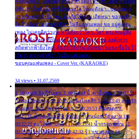
คู่แฟนเพลง ไม่เคยคิดว่าเก่ง หรือดังกว่าใคร..ใคร พระคุณ
ผู้ฟัง เท่านั้นยิ่งใหญ่ ที่เป็นแรงใจ ให้ผมดังมา.. ขอ องค์เท
วา สถิตฟากฟ้ายิ่งใหญ่ คุ้มภัยให้ท่าน เถิดหนา ขอจงเชื่อ
ใจ ไว้เถิดว่า ตราบชั่วชีวา ไม่ลืมแฟนเพลง ขอ อยู่คู่แฟน
เพลง ไม่เคยคิดว่าเก่ง หรือดังกว่าใคร..ใคร พระคุณผู้ฟัง
เท่านั้นยิ่งใหญ่ ที่เป็นแรงใจ ให้ผมดังมา.. ขอ องค์เทวา
สถิตฟากฟ้ายิ่งใหญ่ คุ้มภัยให้ท่าน เถิดหนา ขอจงเชื่อใจ ไว้
เถิดว่า ตราบชั่วชีวา ไม่ลืมแฟนเพลง
ขอบคุณแฟนเพลง - Cover Ver. (KARAOKE)
34 views • 31.07.2569
1. 00:00:00 ยินดีรับเดน 2. 00:03:44 น้ำตาอีสาน 3. 00:07:51
กิ่งทองใบหยก 4. 00:10:35 น้ำนิ่งไหลลึก 5. 00:13:49 ลานรัก
ลานเท 6. 00:17:06 จำใจจาก 7. 00:20:53 คืนฝนตก 8.
00:25:16 น้ำลงเดือนยี่ 9. 00:28:47 โสนน้อยเรือนงาม 10.
00:32:29 ตอไม้ที่ตายแล้ว 11. 00:35:41 น้ำกรดแช่เย็น 12.
00:39:08 อยากฟังซ้ำ 13. 00:42:32 รู้ว่าเขาหลอก 14.