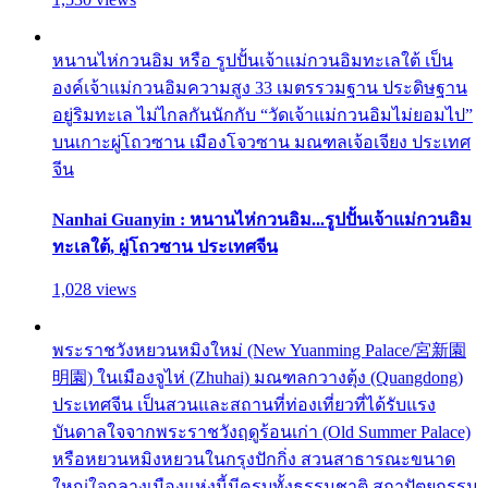
หนานไห่กวนอิม หรือ รูปปั้นเจ้าแม่กวนอิมทะเลใต้ เป็น
องค์เจ้าแม่กวนอิมความสูง 33 เมตรรวมฐาน ประดิษฐาน
อยู่ริมทะเล ไม่ไกลกันนักกับ “วัดเจ้าแม่กวนอิมไม่ยอมไป”
บนเกาะผู่โถวซาน เมืองโจวซาน มณฑลเจ้อเจียง ประเทศ
จีน
Nanhai Guanyin : หนานไห่กวนอิม...รูปปั้นเจ้าแม่กวนอิม
ทะเลใต้, ผู่โถวซาน ประเทศจีน
1,028 views
พระราชวังหยวนหมิงใหม่ (New Yuanming Palace/宮新園
明園) ในเมืองจูไห่ (Zhuhai) มณฑลกวางตุ้ง (Quangdong)
ประเทศจีน เป็นสวนและสถานที่ท่องเที่ยวที่ได้รับแรง
บันดาลใจจากพระราชวังฤดูร้อนเก่า (Old Summer Palace)
หรือหยวนหมิงหยวนในกรุงปักกิ่ง สวนสาธารณะขนาด
ใหญ่ใจกลางเมืองแห่งนี้มีครบทั้งธรรมชาติ สถาปัตยกรรม