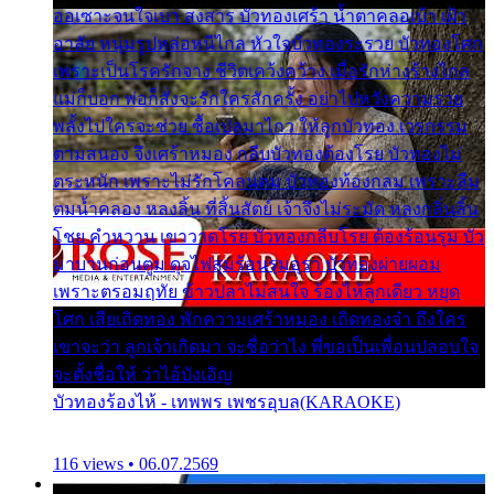
ออเซาะจนใจเบา สงสาร บัวทองเศร้า น้ำตาคลอเบ้า เฝ้า
อาลัย หนุ่มรูปหล่อหนีไกล หัวใจบัวทองระรวย บัวทองโศก
เพราะเป็นโรครักจาง ชีวิตเคว้งคว้าง เมื่อรักห่างร้างไกล
แม่ก็บอก พ่อก็สั่งจะรักใครสักครั้ง อย่าไปหวังความรวย
พลั้งไปใครจะช่วย ซื้อเปลมาไกว ให้ลูกบัวทอง เวรกรรม
ตามสนอง จึงเศร้าหมอง กลีบบัวทองต้องโรย บัวทองไม่
ตระหนัก เพราะไม่รักโคลนตม บัวทองท้องกลม เพราะลืม
ตมน้ำคลอง หลงลิ้น ที่สิ้นสัตย์ เจ้าจึงไม่ระมัด หลงกลิ่นลิ้น
โชย คำหวาน เขาวาดโรย บัวทองกลีบโรย ต้องร้อนรุม บัว
มาบานก่อนตูม ดุจไฟสุมร้อนรุมอุรา บัวทองผ่ายผอม
เพราะตรอมฤทัย ข้าวปลาไม่สนใจ ร้องไห้ลูกเดียว หยุด
โศก เสียเถิดทอง พักความเศร้าหมอง เถิดทองจ๋า ถึงใคร
เขาจะว่า ลูกเจ้าเกิดมา จะชื่อว่าไง พี่ขอเป็นเพื่อนปลอบใจ
จะตั้งชื่อให้ ว่าไอ้บังเอิญ
บัวทองร้องไห้ - เทพพร เพชรอุบล(KARAOKE)
116 views • 06.07.2569