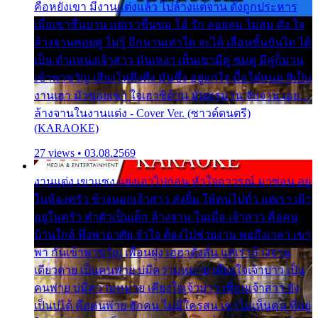
คือหยังเขา มีงานแต่งแล้ว ไปล้างแต่จาน ดั่งถูกประหาร
เมื่อเขาชื่นบาน แต่เราขื่นขม โอ้ รัก ลอยลม ไม่สม ดัง ใจ
ล้างจานคอยคู่ ไม่รู้ อีกนานเท่าใด จะได้ เลื่อนขั้นบันได ได้
เป็น ตำแหน่งเจ้าสาว มันเหงา เห็นเขามีคู่ ซมดู มีคู่ก็ม่วน
เข้าพาขวัญ เสียงโห่ตึงตึง มันซึ้ง อยู่แก่ใจ มื้อใด๋หนอ สิเป็น
งานเฮา มัวซอยเขา ใจเฮาซิด้าน มันทรมาน จับจาน เอย…
ล้างจานในงานแต่ง - Cover Ver. (ซาวด์ดนตรี)
(KARAOKE)
27 views • 03.08.2569
งานแต่ง เขาแซง แย่งเอาไปก่อน หัวใจอาวรณ์ มาซ่อน อยู่
ในห้องครัว ข้างนอกเจ้าสาว ส่งยิ้ม ให้คนไปทั่ว แต่เรา เฝ้า
อยู่ในครัว ทำตัวเป็นเด็ก ล้างจาน ในเมื่อ เจ้าสาว คือคน
บ้านใกล้ พึ่งพาอาศัย จำใจ ต้องไปช่วยงาน พอถึงเวลา เขา
พา กันเข้าพาขวัญ เพื่อนฝูง เฮฮาดังลั่น แต่เราล้างจาน
เดียวดาย เป็นคนพ่าย บ่มีความหมาย เคียงใจเจ้าบ่าว เป็น
คนพ่าย บ่มีความหมาย เคียงใจเจ้าบ่าว เพื่อนเจ้าสาว ยัง
เป็นบ่ได้ คือคนพ่าย ฮักคน ไม่มีใครสน เขาไม่เห็นคน ที่อยู่