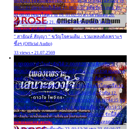
00:45:25 รอหน่อยน้องติ๋ม 15. 00:48:56 เรือล่มในหนอง 16.
00:51:43 บัตรเชิญสีเลือด 17. 00:56:07 อดีตรักโรงทอ 18.
01:00:00 เขมรไล่ควาย 19. 01:02:55 สาวสวนแตง 20.
01:05:51 แอบมอง 21. 01:09:27 พบรักปากน้ำโพ 22.
01:13:06 สายัณห์เมา
" สายัณห์ สัญญา " ขวัญใจคนเดิม - รวมเพลงดังเพราะๆ
ซึ้งๆ (Official Audio)
33 views • 21.07.2569
1. 00:00:00 ทำไมทำฉันได้ 2. 00:03:20 นางฟ้าสลัม 3.
00:06:50 คน 4. 00:10:36 บุญเหลือเกิน 5. 00:13:58 ฝนหยาด
สุดท้าย 6. 00:17:30 ยาใจยาจก 7. 00:20:30 คิดดูให้ดี 8.
00:24:21 ลบรอยแผลรัก 9. 00:27:35 เหมือนใจโดนกรีด 10.
00:30:54 ขบวนการเปาเปียว 11. 00:34:05 คำรำพัน 12.
00:37:20 ปาหนัน 13. 00:40:37 ใจเจ้ากรรม 14. 00:44:15 จูบ
ฉันแล้วจงตายเสีย 15. 00:47:24 ขอสูมาเต๊อะ 16. 00:51:11
คนใจมาร 17. 00:54:50 คืนทรมาน 18. 00:58:25 รักนี้สีดำ
19. 01:01:44 ส่วนเกิน 20. 01:05:42 หยาดน้ำฝนหยดน้ำตา
21. 01:09:13 เหลือเพียงฝัน 22. 01:13:26 เขา 23. 01:16:37