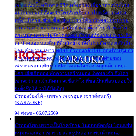
เพราะเป็นโรครักจาง ชีวิตเคว้งคว้าง เมื่อรักห่างร้างไกล
แม่ก็บอก พ่อก็สั่งจะรักใครสักครั้ง อย่าไปหวังความรวย
พลั้งไปใครจะช่วย ซื้อเปลมาไกว ให้ลูกบัวทอง เวรกรรม
ตามสนอง จึงเศร้าหมอง กลีบบัวทองต้องโรย บัวทองไม่
ตระหนัก เพราะไม่รักโคลนตม บัวทองท้องกลม เพราะลืม
ตมน้ำคลอง หลงลิ้น ที่สิ้นสัตย์ เจ้าจึงไม่ระมัด หลงกลิ่นลิ้น
โชย คำหวาน เขาวาดโรย บัวทองกลีบโรย ต้องร้อนรุม บัว
มาบานก่อนตูม ดุจไฟสุมร้อนรุมอุรา บัวทองผ่ายผอม
เพราะตรอมฤทัย ข้าวปลาไม่สนใจ ร้องไห้ลูกเดียว หยุด
โศก เสียเถิดทอง พักความเศร้าหมอง เถิดทองจ๋า ถึงใคร
เขาจะว่า ลูกเจ้าเกิดมา จะชื่อว่าไง พี่ขอเป็นเพื่อนปลอบใจ
จะตั้งชื่อให้ ว่าไอ้บังเอิญ
บัวทองร้องไห้ - เทพพร เพชรอุบล (ซาวด์ดนตรี)
(KARAOKE)
94 views • 06.07.2569
บัวทองโศก เพราะเป็นโรครักรุม ในอกกลัดกลุ้ม โดนแฟน
หนุ่มหลอกเอา เขารวย และรูปหล่อ มาพะเน้าพะนอ