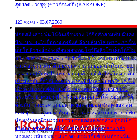
สุดยอด - วงซูซู (ซาวด์ดนตรี) (KARAOKE)
123 views • 03.07.2569
พ่อส่งเงินสามพัน ให้ฉันเรียนราม ได้อีกสักสามพัน ฉันคง
บ๊าย บาย จะไปซื้อกางเกงยีนส์ ลีวายส์มาใส่ เพราะเราเป็น
เด็กใต้ ลีวายส์อย่างเดียว อยากจะโชว์ถึงหิวโซ เด็กใต้ก็ไม่
หวั่น ตกตัวละหลายพัน กัดฟันซื้อมา ให้เด็กเทพเหลียวมอง
และต้องรู้ว่า เด็กใต้ไม่ธรรมดา แต่สุดยอด เดินโยกย้ายเย
ยวน กวนโอ๊ยพอได้ เพราะว่านุ่งลีวายส์ ตัวใหม่ใส่มา เดิน
เข้ามหาลัย จิ๊กโก๊มองหน้า ท่าจะมีปัญหา ไม่พอใจ ได้เป็น
เรื่องแน่นอน แต่ฉันไม่หวั่น เลยแหลงใต้ถามมัน ว่ามัน
พรั่นพรือ มันตอบว่าไม่พรื่อ เปลี่ยนเป็นยิ้มให้ เจอะเด็กใต้
ด้วยกัน ก็เลยรอด สุดยอด สุดยอด สุดยอด มันสุดยอด สุด
ยอด สุดยอด สุดยอด มันสุดยอด แอบหลงรักสาวราม ที่พัก
ห้องเช่า เธอผิวขาวผมยาว ปากแดงแหลงกลาง ถูกสเป็ก
จริงเธอ อยู่ห้องข้างข้าง อยากเข้าไปแหลงกลาง กลัว
ทองแดง กลับจากรามมาเจอ เธอมาซื้อข้าว แต่ก่อนนั้น