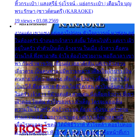
หิ้วกระเป๋า | แสงสุรีย์ รุ่งโรจน์ - แย่งกระเป๋า | เตือนใจ บุญ
พระรักษา (ซาวด์ดนตรี) (KARAOKE)
19 views • 03.08.2569
งานแต่ง เขาแซง แย่งเอาไปก่อน หัวใจอาวรณ์ มาซ่อน อยู่
ในห้องครัว ข้างนอกเจ้าสาว ส่งยิ้ม ให้คนไปทั่ว แต่เรา เฝ้า
อยู่ในครัว ทำตัวเป็นเด็ก ล้างจาน ในเมื่อ เจ้าสาว คือคน
บ้านใกล้ พึ่งพาอาศัย จำใจ ต้องไปช่วยงาน พอถึงเวลา เขา
พา กันเข้าพาขวัญ เพื่อนฝูง เฮฮาดังลั่น แต่เราล้างจาน
เดียวดาย เป็นคนพ่าย บ่มีความหมาย เคียงใจเจ้าบ่าว เป็น
คนพ่าย บ่มีความหมาย เคียงใจเจ้าบ่าว เพื่อนเจ้าสาว ยัง
เป็นบ่ได้ คือคนพ่าย ฮักคน ไม่มีใครสน เขาไม่เห็นคน ที่อยู่
ในครัว เจ้าสาว ก็มัวแต่งตัว สวยเด่น นั่งเคียงเจ้าบ่าว ที่เขา
เฝ้าคอย ใจเต้น หัวใจของเรา ลำเค็ญ ใครจะมองเห็น
ความใน ใจ เศร้า มันร้าวระบม ต้องมาขื่นขม เศร้าตรม
ท่ามความสุขี ช่วยงานเขาแต่ง แต่เรา แล้งมาหลายปี
เมื่อไรหนอจะ โชคดี ได้มีพิธีวิวาห์ หัวใจหล้า คอยไปคอย
มา คือหน้าที่เก่า หัวใจหล้า คอยไปคอยมา คือหน้าที่เก่า