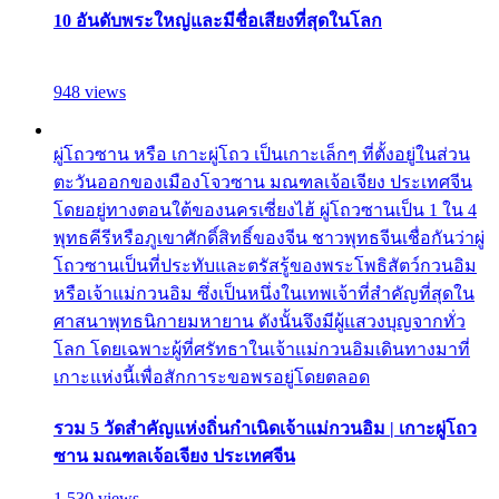
10 อันดับพระใหญ่และมีชื่อเสียงที่สุดในโลก
948 views
ผู่โถวซาน หรือ เกาะผู่โถว เป็นเกาะเล็กๆ ที่ตั้งอยู่ในส่วน
ตะวันออกของเมืองโจวซาน มณฑลเจ้อเจียง ประเทศจีน
โดยอยู่ทางตอนใต้ของนครเซี่ยงไฮ้ ผู่โถวซานเป็น 1 ใน 4
พุทธคีรีหรือภูเขาศักดิ์สิทธิ์ของจีน ชาวพุทธจีนเชื่อกันว่าผู่
โถวซานเป็นที่ประทับและตรัสรู้ของพระโพธิสัตว์กวนอิม
หรือเจ้าแม่กวนอิม ซึ่งเป็นหนึ่งในเทพเจ้าที่สำคัญที่สุดใน
ศาสนาพุทธนิกายมหายาน ดังนั้นจึงมีผู้แสวงบุญจากทั่ว
โลก โดยเฉพาะผู้ที่ศรัทธาในเจ้าแม่กวนอิมเดินทางมาที่
เกาะแห่งนี้เพื่อสักการะขอพรอยู่โดยตลอด
รวม 5 วัดสำคัญแห่งถิ่นกำเนิดเจ้าแม่กวนอิม | เกาะผู่โถว
ซาน มณฑลเจ้อเจียง ประเทศจีน
1,530 views