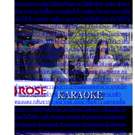
พ่อส่งเงินสามพัน ให้ฉันเรียนราม ได้อีกสักสามพัน ฉันคง
บ๊าย บาย จะไปซื้อกางเกงยีนส์ ลีวายส์มาใส่ เพราะเราเป็น
เด็กใต้ ลีวายส์อย่างเดียว อยากจะโชว์ถึงหิวโซ เด็กใต้ก็ไม่
หวั่น ตกตัวละหลายพัน กัดฟันซื้อมา ให้เด็กเทพเหลียวมอง
และต้องรู้ว่า เด็กใต้ไม่ธรรมดา แต่สุดยอด เดินโยกย้ายเย
ยวน กวนโอ๊ยพอได้ เพราะว่านุ่งลีวายส์ ตัวใหม่ใส่มา เดิน
เข้ามหาลัย จิ๊กโก๊มองหน้า ท่าจะมีปัญหา ไม่พอใจ ได้เป็น
เรื่องแน่นอน แต่ฉันไม่หวั่น เลยแหลงใต้ถามมัน ว่ามัน
พรั่นพรือ มันตอบว่าไม่พรื่อ เปลี่ยนเป็นยิ้มให้ เจอะเด็กใต้
ด้วยกัน ก็เลยรอด สุดยอด สุดยอด สุดยอด มันสุดยอด สุด
ยอด สุดยอด สุดยอด มันสุดยอด แอบหลงรักสาวราม ที่พัก
ห้องเช่า เธอผิวขาวผมยาว ปากแดงแหลงกลาง ถูกสเป็ก
จริงเธอ อยู่ห้องข้างข้าง อยากเข้าไปแหลงกลาง กลัว
ทองแดง กลับจากรามมาเจอ เธอมาซื้อข้าว แต่ก่อนนั้น
สองเรา เจอะกันครั้งใด เธอไม่เคยไยดี คราวนี้เธอยิ้มให้
ต้องให้ใส่ลีวายส์ สุดยอด สุดยอด มันสุดยอด มันสุดยอด
มันสุดยอด มันสุดยอด มันสุดยอด มันสุดยอด มันสุดยอด
มันสุดยอด มันสุดยอด มันสุดยอด มันสุดยอด มันสุดยอด