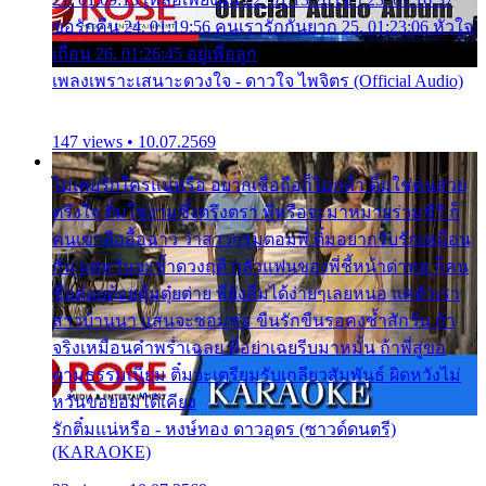
ขอรักคืน 24. 01:19:56 คนเรารักกันยาก 25. 01:23:06 หัวใจ
เถื่อน 26. 01:26:45 อยู่เพื่อลูก
เพลงเพราะเสนาะดวงใจ - ดาวใจ ไพจิตร (Official Audio)
147 views • 10.07.2569
ไม่เคยรักใครแน่หรือ อยากเชื่อถือก็ไม่กล้า ติ๋มใช่คนสวย
ตรึงใจ ติ๋มใช่งามซึ้งตรึงตรา พี่หรือจะมาหมายร่วมชีวี ก็
คนเขาลืออื้อฉาว ว่าสาวๆรุมตอมพี่ ติ๋มอยากรับรักเหมือน
กัน แต่หวั่นจะช้ำดวงฤดี กลัวแฟนของพี่ชี้หน้าด่าทอ ก็คน
ชื่อต๋อยต้อยตุ้มตุ๋ยต่าย พี่ยังลืมได้ง่ายๆเลยหนอ แค่ตัวเรา
สาวบ้านนา แสนจะซอมซ่อ ขืนรักขืนรอคงช้ำสักวัน ถ้า
จริงเหมือนคำพร่ำเฉลย พี่อย่าเฉยรีบมาหมั้น ถ้าพี่สู่ขอ
ตามธรรมเนียม ติ๋มจะเตรียมรับเกลียวสัมพันธ์ ผิดหวังไม่
หวั่นขอยอมได้เคียง
รักติ๋มแน่หรือ - หงษ์ทอง ดาวอุดร (ซาวด์ดนตรี)
(KARAOKE)