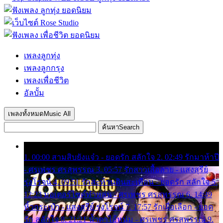
เพลงลูกทุ่ง
เพลงลูกกรุง
เพลงเพื่อชีวิต
อัลบั้ม
เพลงทั้งหมด
Music All
ค้นหา
Search
1. 00:00 สามสิบยังแจ๋ว - ยอดรัก สลักใจ 2. 02:49 รักมาห้าปี
- ศรเพชร ศรสุพรรณ 3. 05:57 รักสาวเสื้อลาย - แสงสุรีย์
รุ่งโรจน์ 4. 09:51 รักสะท้านดินสะเทือน - ยอดรัก สลักใจ 5.
12:23 มอเตอร์ไซค์ทำหล่น - ศรเพชร ศรสุพรรณ 6. 14:49
หิ้วกระเป๋า - แสงสุรีย์ รุ่งโรจน์ 7. 17:57 รักเผื่อเลือก - ยอด
รัก สลักใจ 8. 21:21 น้ำตาไอ้หนุ่ม - ศรเพชร ศรสุพรรณ 9.