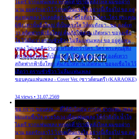
ไมตรี จากแฟนเพลง ทุกทุกที่ ปราณีหลั่งไหล ผมขอฝาก
นาม ยอดรักเอาไว้ โปรดเป็นแรงใจ อย่างนี้เรื่อยไป ขอ อยู่
คู่แฟนเพลง ไม่เคยคิดว่าเก่ง หรือดังกว่าใคร..ใคร พระคุณ
ผู้ฟัง เท่านั้นยิ่งใหญ่ ที่เป็นแรงใจ ให้ผมดังมา.. ขอ องค์เท
วา สถิตฟากฟ้ายิ่งใหญ่ คุ้มภัยให้ท่าน เถิดหนา ขอจงเชื่อ
ใจ ไว้เถิดว่า ตราบชั่วชีวา ไม่ลืมแฟนเพลง ขอ อยู่คู่แฟน
เพลง ไม่เคยคิดว่าเก่ง หรือดังกว่าใคร..ใคร พระคุณผู้ฟัง
เท่านั้นยิ่งใหญ่ ที่เป็นแรงใจ ให้ผมดังมา.. ขอ องค์เทวา
สถิตฟากฟ้ายิ่งใหญ่ คุ้มภัยให้ท่าน เถิดหนา ขอจงเชื่อใจ ไว้
เถิดว่า ตราบชั่วชีวา ไม่ลืมแฟนเพลง
ขอบคุณแฟนเพลง - Cover Ver. (ซาวด์ดนตรี) (KARAOKE)
34 views • 31.07.2569
ขอ กราบ ขอบคุณ.... ที่ได้รับไออุ่น การุณ จากแฟน เพลง
ผมแสนชื่นใจ หายวังเวง เมื่อแฟนเพลง ให้กำลังใจ น้ำใจ
ไมตรี จากแฟนเพลง ทุกทุกที่ ปราณีหลั่งไหล ผมขอฝาก
นาม ยอดรักเอาไว้ โปรดเป็นแรงใจ อย่างนี้เรื่อยไป ขอ อยู่