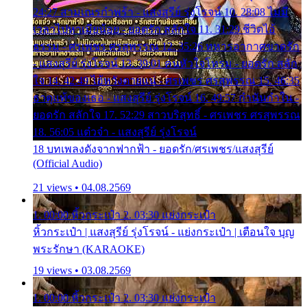
24:27 สามเณรกำพร้า - แสงสุรีย์ รุ่งโรจน์ 10. 28:08 ไม่มี
เวลาไปหาเมียน้อย - ยอดรัก สลักใจ 11. 31:29 ชีวิตไอ้
ธรรม - ศรเพชร ศรสุพรรณ 12. 35:26 ทหารอากาศขาดรัก
- แสงสุรีย์ รุ่งโรจน์ 13. 39:01 คนหัวใจโทรม - ยอดรัก สลัก
ใจ 14. 42:49 ไอ้หวังตายแน่ - ศรเพชร ศรสุพรรณ 15. 46:35
ธาตุแท้ของเธอ - แสงสุรีย์ รุ่งโรจน์ 16. 49:57 กำนันกำใน -
ยอดรัก สลักใจ 17. 52:29 สาวบริสุทธิ์ - ศรเพชร ศรสุพรรณ
18. 56:05 แต๋วจ๋า - แสงสุรีย์ รุ่งโรจน์
18 บทเพลงดังจากฟากฟ้า - ยอดรัก/ศรเพชร/แสงสุรีย์
(Official Audio)
21 views • 04.08.2569
1. 00:00 หิ้วกระเป๋า 2. 03:30 แย่งกระเป๋า
หิ้วกระเป๋า | แสงสุรีย์ รุ่งโรจน์ - แย่งกระเป๋า | เตือนใจ บุญ
พระรักษา (KARAOKE)
19 views • 03.08.2569
1. 00:00 หิ้วกระเป๋า 2. 03:30 แย่งกระเป๋า