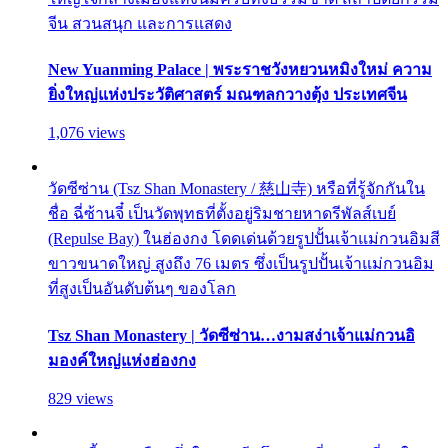
จีน สวนสนุก และการแสดง
New Yuanming Palace | พระราชวังหยวนหมิงใหม่ ความ
ยิ่งใหญ่แห่งประวัติศาสตร์ มณฑลกวางตุ้ง ประเทศจีน
1,076 views
วัดซีซ่าน (Tsz Shan Monastery / 慈山寺) หรือที่รู้จักกันใน
ชื่อ ฉี่ซ้านจี๋ เป็นวัดพุทธที่ตั้งอยู่ริมชายหาดรีพัลส์เบย์
(Repulse Bay) ในฮ่องกง โดดเด่นด้วยรูปปั้นเจ้าแม่กวนอิมสี
ขาวขนาดใหญ่ สูงถึง 76 เมตร ซึ่งเป็นรูปปั้นเจ้าแม่กวนอิม
ที่สูงเป็นอันดับต้นๆ ของโลก
Tsz Shan Monastery | วัดซีซ่าน…งามสง่าเจ้าแม่กวนอิ
มองค์ใหญ่แห่งฮ่องกง
829 views