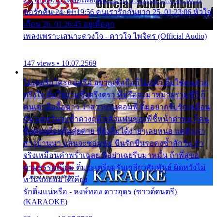
ขอรักคืน 24. 01:19:56 คนเรารักกันยาก 25. 01:23:06 หัวใจ
เถื่อน 26. 01:26:45 อยู่เพื่อลูก
เพลงเพราะเสนาะดวงใจ - ดาวใจ ไพจิตร (Official Audio)
147 views • 10.07.2569
ไม่เคยรักใครแน่หรือ อยากเชื่อถือก็ไม่กล้า ติ๋มใช่คนสวย
ตรึงใจ ติ๋มใช่งามซึ้งตรึงตรา พี่หรือจะมาหมายร่วมชีวี ก็
คนเขาลืออื้อฉาว ว่าสาวๆรุมตอมพี่ ติ๋มอยากรับรักเหมือน
กัน แต่หวั่นจะช้ำดวงฤดี กลัวแฟนของพี่ชี้หน้าด่าทอ ก็คน
ชื่อต๋อยต้อยตุ้มตุ๋ยต่าย พี่ยังลืมได้ง่ายๆเลยหนอ แค่ตัวเรา
สาวบ้านนา แสนจะซอมซ่อ ขืนรักขืนรอคงช้ำสักวัน ถ้า
จริงเหมือนคำพร่ำเฉลย พี่อย่าเฉยรีบมาหมั้น ถ้าพี่สู่ขอ
ตามธรรมเนียม ติ๋มจะเตรียมรับเกลียวสัมพันธ์ ผิดหวังไม่
หวั่นขอยอมได้เคียง
รักติ๋มแน่หรือ - หงษ์ทอง ดาวอุดร (ซาวด์ดนตรี)
(KARAOKE)