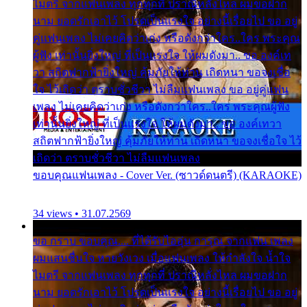
ไมตรี จากแฟนเพลง ทุกทุกที่ ปราณีหลั่งไหล ผมขอฝาก
นาม ยอดรักเอาไว้ โปรดเป็นแรงใจ อย่างนี้เรื่อยไป ขอ อยู่
คู่แฟนเพลง ไม่เคยคิดว่าเก่ง หรือดังกว่าใคร..ใคร พระคุณ
ผู้ฟัง เท่านั้นยิ่งใหญ่ ที่เป็นแรงใจ ให้ผมดังมา.. ขอ องค์เท
วา สถิตฟากฟ้ายิ่งใหญ่ คุ้มภัยให้ท่าน เถิดหนา ขอจงเชื่อ
ใจ ไว้เถิดว่า ตราบชั่วชีวา ไม่ลืมแฟนเพลง ขอ อยู่คู่แฟน
เพลง ไม่เคยคิดว่าเก่ง หรือดังกว่าใคร..ใคร พระคุณผู้ฟัง
เท่านั้นยิ่งใหญ่ ที่เป็นแรงใจ ให้ผมดังมา.. ขอ องค์เทวา
สถิตฟากฟ้ายิ่งใหญ่ คุ้มภัยให้ท่าน เถิดหนา ขอจงเชื่อใจ ไว้
เถิดว่า ตราบชั่วชีวา ไม่ลืมแฟนเพลง
ขอบคุณแฟนเพลง - Cover Ver. (ซาวด์ดนตรี) (KARAOKE)
34 views • 31.07.2569
ขอ กราบ ขอบคุณ.... ที่ได้รับไออุ่น การุณ จากแฟน เพลง
ผมแสนชื่นใจ หายวังเวง เมื่อแฟนเพลง ให้กำลังใจ น้ำใจ
ไมตรี จากแฟนเพลง ทุกทุกที่ ปราณีหลั่งไหล ผมขอฝาก
นาม ยอดรักเอาไว้ โปรดเป็นแรงใจ อย่างนี้เรื่อยไป ขอ อยู่