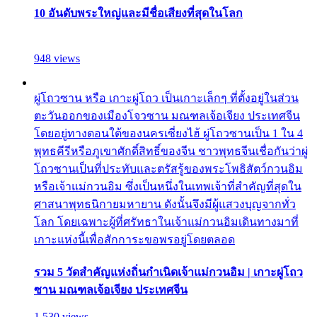
10 อันดับพระใหญ่และมีชื่อเสียงที่สุดในโลก
948 views
ผู่โถวซาน หรือ เกาะผู่โถว เป็นเกาะเล็กๆ ที่ตั้งอยู่ในส่วน
ตะวันออกของเมืองโจวซาน มณฑลเจ้อเจียง ประเทศจีน
โดยอยู่ทางตอนใต้ของนครเซี่ยงไฮ้ ผู่โถวซานเป็น 1 ใน 4
พุทธคีรีหรือภูเขาศักดิ์สิทธิ์ของจีน ชาวพุทธจีนเชื่อกันว่าผู่
โถวซานเป็นที่ประทับและตรัสรู้ของพระโพธิสัตว์กวนอิม
หรือเจ้าแม่กวนอิม ซึ่งเป็นหนึ่งในเทพเจ้าที่สำคัญที่สุดใน
ศาสนาพุทธนิกายมหายาน ดังนั้นจึงมีผู้แสวงบุญจากทั่ว
โลก โดยเฉพาะผู้ที่ศรัทธาในเจ้าแม่กวนอิมเดินทางมาที่
เกาะแห่งนี้เพื่อสักการะขอพรอยู่โดยตลอด
รวม 5 วัดสำคัญแห่งถิ่นกำเนิดเจ้าแม่กวนอิม | เกาะผู่โถว
ซาน มณฑลเจ้อเจียง ประเทศจีน
1,530 views