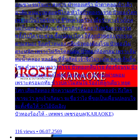
ออเซาะจนใจเบา สงสาร บัวทองเศร้า น้ำตาคลอเบ้า เฝ้า
อาลัย หนุ่มรูปหล่อหนีไกล หัวใจบัวทองระรวย บัวทองโศก
เพราะเป็นโรครักจาง ชีวิตเคว้งคว้าง เมื่อรักห่างร้างไกล
แม่ก็บอก พ่อก็สั่งจะรักใครสักครั้ง อย่าไปหวังความรวย
พลั้งไปใครจะช่วย ซื้อเปลมาไกว ให้ลูกบัวทอง เวรกรรม
ตามสนอง จึงเศร้าหมอง กลีบบัวทองต้องโรย บัวทองไม่
ตระหนัก เพราะไม่รักโคลนตม บัวทองท้องกลม เพราะลืม
ตมน้ำคลอง หลงลิ้น ที่สิ้นสัตย์ เจ้าจึงไม่ระมัด หลงกลิ่นลิ้น
โชย คำหวาน เขาวาดโรย บัวทองกลีบโรย ต้องร้อนรุม บัว
มาบานก่อนตูม ดุจไฟสุมร้อนรุมอุรา บัวทองผ่ายผอม
เพราะตรอมฤทัย ข้าวปลาไม่สนใจ ร้องไห้ลูกเดียว หยุด
โศก เสียเถิดทอง พักความเศร้าหมอง เถิดทองจ๋า ถึงใคร
เขาจะว่า ลูกเจ้าเกิดมา จะชื่อว่าไง พี่ขอเป็นเพื่อนปลอบใจ
จะตั้งชื่อให้ ว่าไอ้บังเอิญ
บัวทองร้องไห้ - เทพพร เพชรอุบล(KARAOKE)
116 views • 06.07.2569