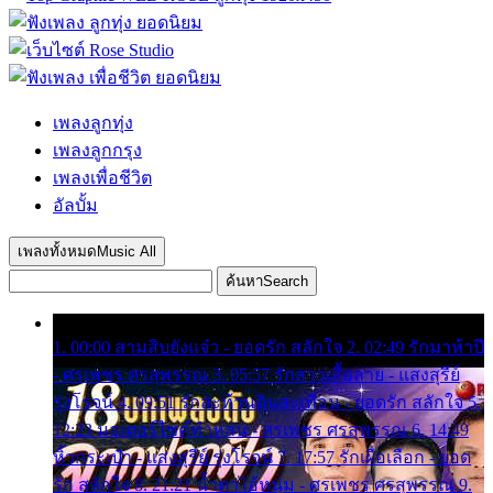
เพลงลูกทุ่ง
เพลงลูกกรุง
เพลงเพื่อชีวิต
อัลบั้ม
เพลงทั้งหมด
Music All
ค้นหา
Search
1. 00:00 สามสิบยังแจ๋ว - ยอดรัก สลักใจ 2. 02:49 รักมาห้าปี
- ศรเพชร ศรสุพรรณ 3. 05:57 รักสาวเสื้อลาย - แสงสุรีย์
รุ่งโรจน์ 4. 09:51 รักสะท้านดินสะเทือน - ยอดรัก สลักใจ 5.
12:23 มอเตอร์ไซค์ทำหล่น - ศรเพชร ศรสุพรรณ 6. 14:49
หิ้วกระเป๋า - แสงสุรีย์ รุ่งโรจน์ 7. 17:57 รักเผื่อเลือก - ยอด
รัก สลักใจ 8. 21:21 น้ำตาไอ้หนุ่ม - ศรเพชร ศรสุพรรณ 9.