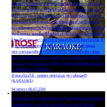
เพราะเป็นโรครักจาง ชีวิตเคว้งคว้าง เมื่อรักห่างร้างไกล
แม่ก็บอก พ่อก็สั่งจะรักใครสักครั้ง อย่าไปหวังความรวย
พลั้งไปใครจะช่วย ซื้อเปลมาไกว ให้ลูกบัวทอง เวรกรรม
ตามสนอง จึงเศร้าหมอง กลีบบัวทองต้องโรย บัวทองไม่
ตระหนัก เพราะไม่รักโคลนตม บัวทองท้องกลม เพราะลืม
ตมน้ำคลอง หลงลิ้น ที่สิ้นสัตย์ เจ้าจึงไม่ระมัด หลงกลิ่นลิ้น
โชย คำหวาน เขาวาดโรย บัวทองกลีบโรย ต้องร้อนรุม บัว
มาบานก่อนตูม ดุจไฟสุมร้อนรุมอุรา บัวทองผ่ายผอม
เพราะตรอมฤทัย ข้าวปลาไม่สนใจ ร้องไห้ลูกเดียว หยุด
โศก เสียเถิดทอง พักความเศร้าหมอง เถิดทองจ๋า ถึงใคร
เขาจะว่า ลูกเจ้าเกิดมา จะชื่อว่าไง พี่ขอเป็นเพื่อนปลอบใจ
จะตั้งชื่อให้ ว่าไอ้บังเอิญ
บัวทองร้องไห้ - เทพพร เพชรอุบล (ซาวด์ดนตรี)
(KARAOKE)
94 views • 06.07.2569
บัวทองโศก เพราะเป็นโรครักรุม ในอกกลัดกลุ้ม โดนแฟน
หนุ่มหลอกเอา เขารวย และรูปหล่อ มาพะเน้าพะนอ