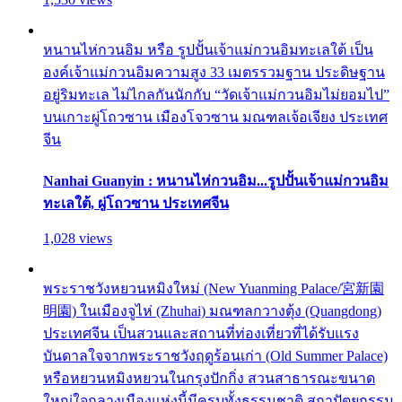
หนานไห่กวนอิม หรือ รูปปั้นเจ้าแม่กวนอิมทะเลใต้ เป็น
องค์เจ้าแม่กวนอิมความสูง 33 เมตรรวมฐาน ประดิษฐาน
อยู่ริมทะเล ไม่ไกลกันนักกับ “วัดเจ้าแม่กวนอิมไม่ยอมไป”
บนเกาะผู่โถวซาน เมืองโจวซาน มณฑลเจ้อเจียง ประเทศ
จีน
Nanhai Guanyin : หนานไห่กวนอิม...รูปปั้นเจ้าแม่กวนอิม
ทะเลใต้, ผู่โถวซาน ประเทศจีน
1,028 views
พระราชวังหยวนหมิงใหม่ (New Yuanming Palace/宮新園
明園) ในเมืองจูไห่ (Zhuhai) มณฑลกวางตุ้ง (Quangdong)
ประเทศจีน เป็นสวนและสถานที่ท่องเที่ยวที่ได้รับแรง
บันดาลใจจากพระราชวังฤดูร้อนเก่า (Old Summer Palace)
หรือหยวนหมิงหยวนในกรุงปักกิ่ง สวนสาธารณะขนาด
ใหญ่ใจกลางเมืองแห่งนี้มีครบทั้งธรรมชาติ สถาปัตยกรรม