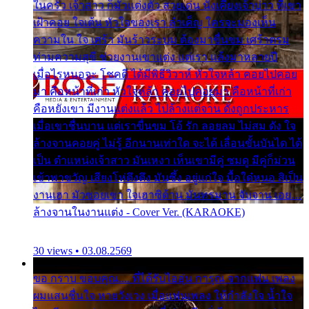
ในครัว เจ้าสาว ก็มัวแต่งตัว สวยเด่น นั่งเคียงเจ้าบ่าว ที่เขา
เฝ้าคอย ใจเต้น หัวใจของเรา ลำเค็ญ ใครจะมองเห็น
ความใน ใจ เศร้า มันร้าวระบม ต้องมาขื่นขม เศร้าตรม
ท่ามความสุขี ช่วยงานเขาแต่ง แต่เรา แล้งมาหลายปี
เมื่อไรหนอจะ โชคดี ได้มีพิธีวิวาห์ หัวใจหล้า คอยไปคอย
มา คือหน้าที่เก่า หัวใจหล้า คอยไปคอยมา คือหน้าที่เก่า
คือหยังเขา มีงานแต่งแล้ว ไปล้างแต่จาน ดั่งถูกประหาร
เมื่อเขาชื่นบาน แต่เราขื่นขม โอ้ รัก ลอยลม ไม่สม ดัง ใจ
ล้างจานคอยคู่ ไม่รู้ อีกนานเท่าใด จะได้ เลื่อนขั้นบันได ได้
เป็น ตำแหน่งเจ้าสาว มันเหงา เห็นเขามีคู่ ซมดู มีคู่ก็ม่วน
เข้าพาขวัญ เสียงโห่ตึงตึง มันซึ้ง อยู่แก่ใจ มื้อใด๋หนอ สิเป็น
งานเฮา มัวซอยเขา ใจเฮาซิด้าน มันทรมาน จับจาน เอย…
ล้างจานในงานแต่ง - Cover Ver. (KARAOKE)
30 views • 03.08.2569
ขอ กราบ ขอบคุณ.... ที่ได้รับไออุ่น การุณ จากแฟน เพลง
ผมแสนชื่นใจ หายวังเวง เมื่อแฟนเพลง ให้กำลังใจ น้ำใจ