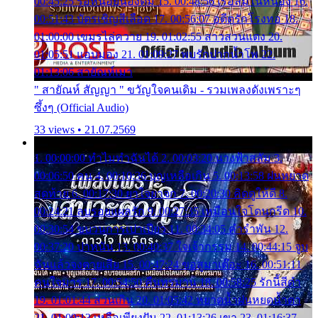
00:45:25 รอหน่อยน้องติ๋ม 15. 00:48:56 เรือล่มในหนอง 16.
00:51:43 บัตรเชิญสีเลือด 17. 00:56:07 อดีตรักโรงทอ 18.
01:00:00 เขมรไล่ควาย 19. 01:02:55 สาวสวนแตง 20.
01:05:51 แอบมอง 21. 01:09:27 พบรักปากน้ำโพ 22.
01:13:06 สายัณห์เมา
" สายัณห์ สัญญา " ขวัญใจคนเดิม - รวมเพลงดังเพราะๆ
ซึ้งๆ (Official Audio)
33 views • 21.07.2569
1. 00:00:00 ทำไมทำฉันได้ 2. 00:03:20 นางฟ้าสลัม 3.
00:06:50 คน 4. 00:10:36 บุญเหลือเกิน 5. 00:13:58 ฝนหยาด
สุดท้าย 6. 00:17:30 ยาใจยาจก 7. 00:20:30 คิดดูให้ดี 8.
00:24:21 ลบรอยแผลรัก 9. 00:27:35 เหมือนใจโดนกรีด 10.
00:30:54 ขบวนการเปาเปียว 11. 00:34:05 คำรำพัน 12.
00:37:20 ปาหนัน 13. 00:40:37 ใจเจ้ากรรม 14. 00:44:15 จูบ
ฉันแล้วจงตายเสีย 15. 00:47:24 ขอสูมาเต๊อะ 16. 00:51:11
คนใจมาร 17. 00:54:50 คืนทรมาน 18. 00:58:25 รักนี้สีดำ
19. 01:01:44 ส่วนเกิน 20. 01:05:42 หยาดน้ำฝนหยดน้ำตา
21. 01:09:13 เหลือเพียงฝัน 22. 01:13:26 เขา 23. 01:16:37