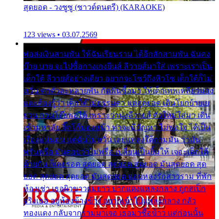
สุดยอด - วงซูซู (ซาวด์ดนตรี) (KARAOKE)
123 views • 03.07.2569
พ่อส่งเงินสามพัน ให้ฉันเรียนราม ได้อีกสักสามพัน ฉันคง
บ๊าย บาย จะไปซื้อกางเกงยีนส์ ลีวายส์มาใส่ เพราะเราเป็น
เด็กใต้ ลีวายส์อย่างเดียว อยากจะโชว์ถึงหิวโซ เด็กใต้ก็ไม่
หวั่น ตกตัวละหลายพัน กัดฟันซื้อมา ให้เด็กเทพเหลียวมอง
และต้องรู้ว่า เด็กใต้ไม่ธรรมดา แต่สุดยอด เดินโยกย้ายเย
ยวน กวนโอ๊ยพอได้ เพราะว่านุ่งลีวายส์ ตัวใหม่ใส่มา เดิน
เข้ามหาลัย จิ๊กโก๊มองหน้า ท่าจะมีปัญหา ไม่พอใจ ได้เป็น
เรื่องแน่นอน แต่ฉันไม่หวั่น เลยแหลงใต้ถามมัน ว่ามัน
พรั่นพรือ มันตอบว่าไม่พรื่อ เปลี่ยนเป็นยิ้มให้ เจอะเด็กใต้
ด้วยกัน ก็เลยรอด สุดยอด สุดยอด สุดยอด มันสุดยอด สุด
ยอด สุดยอด สุดยอด มันสุดยอด แอบหลงรักสาวราม ที่พัก
ห้องเช่า เธอผิวขาวผมยาว ปากแดงแหลงกลาง ถูกสเป็ก
จริงเธอ อยู่ห้องข้างข้าง อยากเข้าไปแหลงกลาง กลัว
ทองแดง กลับจากรามมาเจอ เธอมาซื้อข้าว แต่ก่อนนั้น