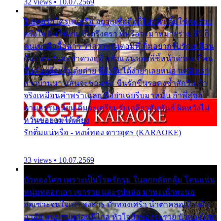
32 views • 10.07.2569
ไม่เคยรักใครแน่หรือ อยากเชื่อถือก็ไม่กล้า ติ๋มใช่คนสวย
ตรึงใจ ติ๋มใช่งามซึ้งตรึงตรา พี่หรือจะมาหมายร่วมชีวี ก็
คนเขาลืออื้อฉาว ว่าสาวๆรุมตอมพี่ ติ๋มอยากรับรักเหมือน
กัน แต่หวั่นจะช้ำดวงฤดี กลัวแฟนของพี่ชี้หน้าด่าทอ ก็คน
ชื่อต๋อยต้อยตุ้มตุ๋ยต่าย พี่ยังลืมได้ง่ายๆเลยหนอ แค่ตัวเรา
สาวบ้านนา แสนจะซอมซ่อ ขืนรักขืนรอคงช้ำสักวัน ถ้า
จริงเหมือนคำพร่ำเฉลย พี่อย่าเฉยรีบมาหมั้น ถ้าพี่สู่ขอ
ตามธรรมเนียม ติ๋มจะเตรียมรับเกลียวสัมพันธ์ ผิดหวังไม่
หวั่นขอยอมได้เคียง
รักติ๋มแน่หรือ - หงษ์ทอง ดาวอุดร (KARAOKE)
33 views • 10.07.2569
บัวทองโศก เพราะเป็นโรครักรุม ในอกกลัดกลุ้ม โดนแฟน
หนุ่มหลอกเอา เขารวย และรูปหล่อ มาพะเน้าพะนอ
ออเซาะจนใจเบา สงสาร บัวทองเศร้า น้ำตาคลอเบ้า เฝ้า
อาลัย หนุ่มรูปหล่อหนีไกล หัวใจบัวทองระรวย บัวทองโศก