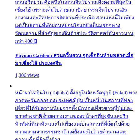
สวนอวี้หยวน คือหนึ่งในสวนจีนโบราณที่งดงามที่สุดใน
เซี่ยงไฮ้ เพราะเต็มไปด้วยสถาปัตยกรรมจีนโบราณอัน
งดงามและศิลปะการจัดสวนที่ประณีต สวนแห่งนี้ไม่เพียง
แต่เป็นสถานที่พักผ่อนหย่อนใจแต่ยังเป็นมรดกทาง
วัฒนธรรมที่สำคัญของจีนด้วยประวัติศาสตร์อันยาวนาน
กว่า 400 ปี
Yuyuan Garden : สวนอวี้หยวน จุดเช็กอินห้ามพลาดเมื่อ
มาเซี่ยงไฮ้ ประเทศจีน
1,306 views
หน้าผาโทจินโบ (Tojinbo) ตั้งอยู่ในจังหวัดฟุกุอิ (Fukui) ทาง
ภาคตะวันออกของประเทศญี่ปุ่น เป็นหนึ่งในสถานที่ท่อง
เที่ยวที่ได้รับความนิยมจากทั้งนักท่องเที่ยวชาวญี่ปุ่นและ
ชาวต่างชาติ ด้วยความงามของหน้าผาที่สูงชันและวิว
ทิวทัศน์ที่น่าทึ่ง และไม่เพียงแต่เป็นสถานที่ที่เต็มไปด้วย
ความงามจากธรรมชาติ แต่ยังแฝงไปด้วยตำนานและ
ความเชื่อที่ลึกซึ้งด้วย