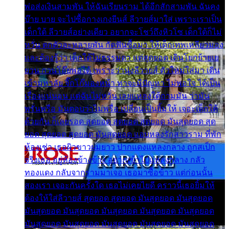
พ่อส่งเงินสามพัน ให้ฉันเรียนราม ได้อีกสักสามพัน ฉันคง
บ๊าย บาย จะไปซื้อกางเกงยีนส์ ลีวายส์มาใส่ เพราะเราเป็น
เด็กใต้ ลีวายส์อย่างเดียว อยากจะโชว์ถึงหิวโซ เด็กใต้ก็ไม่
หวั่น ตกตัวละหลายพัน กัดฟันซื้อมา ให้เด็กเทพเหลียวมอง
และต้องรู้ว่า เด็กใต้ไม่ธรรมดา แต่สุดยอด เดินโยกย้ายเย
ยวน กวนโอ๊ยพอได้ เพราะว่านุ่งลีวายส์ ตัวใหม่ใส่มา เดิน
เข้ามหาลัย จิ๊กโก๊มองหน้า ท่าจะมีปัญหา ไม่พอใจ ได้เป็น
เรื่องแน่นอน แต่ฉันไม่หวั่น เลยแหลงใต้ถามมัน ว่ามัน
พรั่นพรือ มันตอบว่าไม่พรื่อ เปลี่ยนเป็นยิ้มให้ เจอะเด็กใต้
ด้วยกัน ก็เลยรอด สุดยอด สุดยอด สุดยอด มันสุดยอด สุด
ยอด สุดยอด สุดยอด มันสุดยอด แอบหลงรักสาวราม ที่พัก
ห้องเช่า เธอผิวขาวผมยาว ปากแดงแหลงกลาง ถูกสเป็ก
จริงเธอ อยู่ห้องข้างข้าง อยากเข้าไปแหลงกลาง กลัว
ทองแดง กลับจากรามมาเจอ เธอมาซื้อข้าว แต่ก่อนนั้น
สองเรา เจอะกันครั้งใด เธอไม่เคยไยดี คราวนี้เธอยิ้มให้
ต้องให้ใส่ลีวายส์ สุดยอด สุดยอด มันสุดยอด มันสุดยอด
มันสุดยอด มันสุดยอด มันสุดยอด มันสุดยอด มันสุดยอด
มันสุดยอด มันสุดยอด มันสุดยอด มันสุดยอด มันสุดยอด