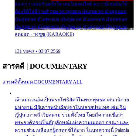
สองเรา เจอะกันครั้งใด เธอไม่เคยไยดี คราวนี้เธอยิ้มให้
ต้องให้ใส่ลีวายส์ สุดยอด สุดยอด มันสุดยอด มันสุดยอด
มันสุดยอด มันสุดยอด มันสุดยอด มันสุดยอด มันสุดยอด
มันสุดยอด มันสุดยอด มันสุดยอด มันสุดยอด มันสุดยอด
สุดยอด - วงซูซู (KARAOKE)
131 views • 03.07.2569
สารคดี
|
DOCUMENTARY
สารคดีทั้งหมด
DOCUMENTARY ALL
เจ้าแม่กวนอิมเป็นพระโพธิสัตว์ในพระพุทธศาสนานิกาย
มหายาน มีผู้เคารพนับถือบูชาในหลายประเทศ เช่น จีน
ญี่ปุ่น เกาหลี เวียดนาม รวมทั้งไทย โดยมีความเชื่อว่า
พระองค์ทรงเป็นสัญลักษณ์แห่งความเมตตา กรุณา และ
ความช่วยเหลือแก่ผู้ตกทุกข์ได้ยาก ในบทความนี้ Palanla