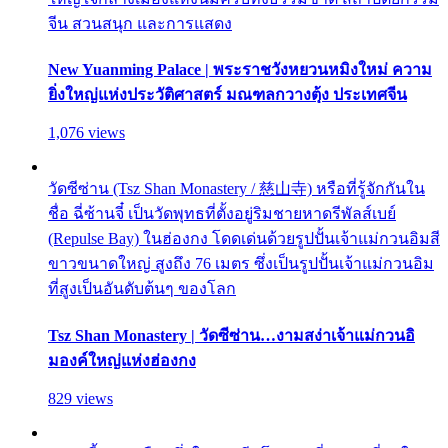
จีน สวนสนุก และการแสดง
New Yuanming Palace | พระราชวังหยวนหมิงใหม่ ความ
ยิ่งใหญ่แห่งประวัติศาสตร์ มณฑลกวางตุ้ง ประเทศจีน
1,076 views
วัดซีซ่าน (Tsz Shan Monastery / 慈山寺) หรือที่รู้จักกันใน
ชื่อ ฉี่ซ้านจี๋ เป็นวัดพุทธที่ตั้งอยู่ริมชายหาดรีพัลส์เบย์
(Repulse Bay) ในฮ่องกง โดดเด่นด้วยรูปปั้นเจ้าแม่กวนอิมสี
ขาวขนาดใหญ่ สูงถึง 76 เมตร ซึ่งเป็นรูปปั้นเจ้าแม่กวนอิม
ที่สูงเป็นอันดับต้นๆ ของโลก
Tsz Shan Monastery | วัดซีซ่าน…งามสง่าเจ้าแม่กวนอิ
มองค์ใหญ่แห่งฮ่องกง
829 views