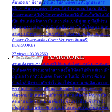
คือหยังเขา มีงานแต่งแล้ว ไปล้างแต่จาน ดั่งถูกประหาร
เมื่อเขาชื่นบาน แต่เราขื่นขม โอ้ รัก ลอยลม ไม่สม ดัง ใจ
ล้างจานคอยคู่ ไม่รู้ อีกนานเท่าใด จะได้ เลื่อนขั้นบันได ได้
เป็น ตำแหน่งเจ้าสาว มันเหงา เห็นเขามีคู่ ซมดู มีคู่ก็ม่วน
เข้าพาขวัญ เสียงโห่ตึงตึง มันซึ้ง อยู่แก่ใจ มื้อใด๋หนอ สิเป็น
งานเฮา มัวซอยเขา ใจเฮาซิด้าน มันทรมาน จับจาน เอย…
ล้างจานในงานแต่ง - Cover Ver. (ซาวด์ดนตรี)
(KARAOKE)
27 views • 03.08.2569
งานแต่ง เขาแซง แย่งเอาไปก่อน หัวใจอาวรณ์ มาซ่อน อยู่
ในห้องครัว ข้างนอกเจ้าสาว ส่งยิ้ม ให้คนไปทั่ว แต่เรา เฝ้า
อยู่ในครัว ทำตัวเป็นเด็ก ล้างจาน ในเมื่อ เจ้าสาว คือคน
บ้านใกล้ พึ่งพาอาศัย จำใจ ต้องไปช่วยงาน พอถึงเวลา เขา
พา กันเข้าพาขวัญ เพื่อนฝูง เฮฮาดังลั่น แต่เราล้างจาน
เดียวดาย เป็นคนพ่าย บ่มีความหมาย เคียงใจเจ้าบ่าว เป็น
คนพ่าย บ่มีความหมาย เคียงใจเจ้าบ่าว เพื่อนเจ้าสาว ยัง
เป็นบ่ได้ คือคนพ่าย ฮักคน ไม่มีใครสน เขาไม่เห็นคน ที่อยู่