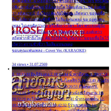
คู่แฟนเพลง ไม่เคยคิดว่าเก่ง หรือดังกว่าใคร..ใคร พระคุณ
ผู้ฟัง เท่านั้นยิ่งใหญ่ ที่เป็นแรงใจ ให้ผมดังมา.. ขอ องค์เท
วา สถิตฟากฟ้ายิ่งใหญ่ คุ้มภัยให้ท่าน เถิดหนา ขอจงเชื่อ
ใจ ไว้เถิดว่า ตราบชั่วชีวา ไม่ลืมแฟนเพลง ขอ อยู่คู่แฟน
เพลง ไม่เคยคิดว่าเก่ง หรือดังกว่าใคร..ใคร พระคุณผู้ฟัง
เท่านั้นยิ่งใหญ่ ที่เป็นแรงใจ ให้ผมดังมา.. ขอ องค์เทวา
สถิตฟากฟ้ายิ่งใหญ่ คุ้มภัยให้ท่าน เถิดหนา ขอจงเชื่อใจ ไว้
เถิดว่า ตราบชั่วชีวา ไม่ลืมแฟนเพลง
ขอบคุณแฟนเพลง - Cover Ver. (KARAOKE)
34 views • 31.07.2569
1. 00:00:00 ยินดีรับเดน 2. 00:03:44 น้ำตาอีสาน 3. 00:07:51
กิ่งทองใบหยก 4. 00:10:35 น้ำนิ่งไหลลึก 5. 00:13:49 ลานรัก
ลานเท 6. 00:17:06 จำใจจาก 7. 00:20:53 คืนฝนตก 8.
00:25:16 น้ำลงเดือนยี่ 9. 00:28:47 โสนน้อยเรือนงาม 10.
00:32:29 ตอไม้ที่ตายแล้ว 11. 00:35:41 น้ำกรดแช่เย็น 12.
00:39:08 อยากฟังซ้ำ 13. 00:42:32 รู้ว่าเขาหลอก 14.