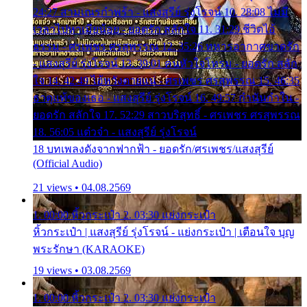
24:27 สามเณรกำพร้า - แสงสุรีย์ รุ่งโรจน์ 10. 28:08 ไม่มี
เวลาไปหาเมียน้อย - ยอดรัก สลักใจ 11. 31:29 ชีวิตไอ้
ธรรม - ศรเพชร ศรสุพรรณ 12. 35:26 ทหารอากาศขาดรัก
- แสงสุรีย์ รุ่งโรจน์ 13. 39:01 คนหัวใจโทรม - ยอดรัก สลัก
ใจ 14. 42:49 ไอ้หวังตายแน่ - ศรเพชร ศรสุพรรณ 15. 46:35
ธาตุแท้ของเธอ - แสงสุรีย์ รุ่งโรจน์ 16. 49:57 กำนันกำใน -
ยอดรัก สลักใจ 17. 52:29 สาวบริสุทธิ์ - ศรเพชร ศรสุพรรณ
18. 56:05 แต๋วจ๋า - แสงสุรีย์ รุ่งโรจน์
18 บทเพลงดังจากฟากฟ้า - ยอดรัก/ศรเพชร/แสงสุรีย์
(Official Audio)
21 views • 04.08.2569
1. 00:00 หิ้วกระเป๋า 2. 03:30 แย่งกระเป๋า
หิ้วกระเป๋า | แสงสุรีย์ รุ่งโรจน์ - แย่งกระเป๋า | เตือนใจ บุญ
พระรักษา (KARAOKE)
19 views • 03.08.2569
1. 00:00 หิ้วกระเป๋า 2. 03:30 แย่งกระเป๋า