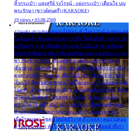
หิ้วกระเป๋า | แสงสุรีย์ รุ่งโรจน์ - แย่งกระเป๋า | เตือนใจ บุญ
พระรักษา (ซาวด์ดนตรี) (KARAOKE)
19 views • 03.08.2569
งานแต่ง เขาแซง แย่งเอาไปก่อน หัวใจอาวรณ์ มาซ่อน อยู่
ในห้องครัว ข้างนอกเจ้าสาว ส่งยิ้ม ให้คนไปทั่ว แต่เรา เฝ้า
อยู่ในครัว ทำตัวเป็นเด็ก ล้างจาน ในเมื่อ เจ้าสาว คือคน
บ้านใกล้ พึ่งพาอาศัย จำใจ ต้องไปช่วยงาน พอถึงเวลา เขา
พา กันเข้าพาขวัญ เพื่อนฝูง เฮฮาดังลั่น แต่เราล้างจาน
เดียวดาย เป็นคนพ่าย บ่มีความหมาย เคียงใจเจ้าบ่าว เป็น
คนพ่าย บ่มีความหมาย เคียงใจเจ้าบ่าว เพื่อนเจ้าสาว ยัง
เป็นบ่ได้ คือคนพ่าย ฮักคน ไม่มีใครสน เขาไม่เห็นคน ที่อยู่
ในครัว เจ้าสาว ก็มัวแต่งตัว สวยเด่น นั่งเคียงเจ้าบ่าว ที่เขา
เฝ้าคอย ใจเต้น หัวใจของเรา ลำเค็ญ ใครจะมองเห็น
ความใน ใจ เศร้า มันร้าวระบม ต้องมาขื่นขม เศร้าตรม
ท่ามความสุขี ช่วยงานเขาแต่ง แต่เรา แล้งมาหลายปี
เมื่อไรหนอจะ โชคดี ได้มีพิธีวิวาห์ หัวใจหล้า คอยไปคอย
มา คือหน้าที่เก่า หัวใจหล้า คอยไปคอยมา คือหน้าที่เก่า