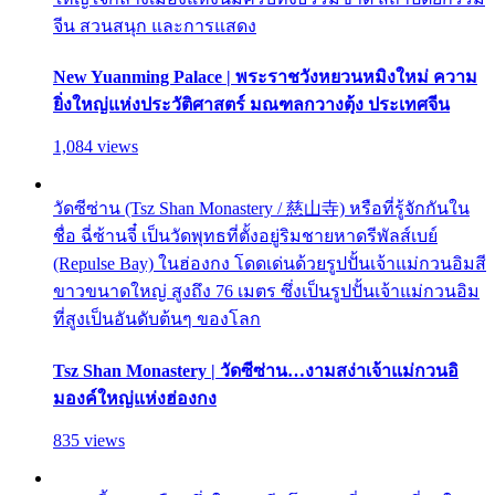
จีน สวนสนุก และการแสดง
New Yuanming Palace | พระราชวังหยวนหมิงใหม่ ความ
ยิ่งใหญ่แห่งประวัติศาสตร์ มณฑลกวางตุ้ง ประเทศจีน
1,084 views
วัดซีซ่าน (Tsz Shan Monastery / 慈山寺) หรือที่รู้จักกันใน
ชื่อ ฉี่ซ้านจี๋ เป็นวัดพุทธที่ตั้งอยู่ริมชายหาดรีพัลส์เบย์
(Repulse Bay) ในฮ่องกง โดดเด่นด้วยรูปปั้นเจ้าแม่กวนอิมสี
ขาวขนาดใหญ่ สูงถึง 76 เมตร ซึ่งเป็นรูปปั้นเจ้าแม่กวนอิม
ที่สูงเป็นอันดับต้นๆ ของโลก
Tsz Shan Monastery | วัดซีซ่าน…งามสง่าเจ้าแม่กวนอิ
มองค์ใหญ่แห่งฮ่องกง
835 views