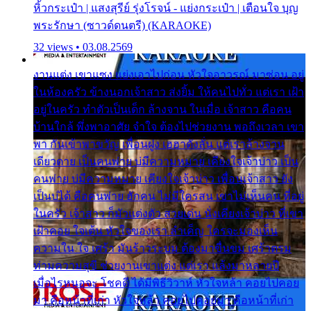
หิ้วกระเป๋า | แสงสุรีย์ รุ่งโรจน์ - แย่งกระเป๋า | เตือนใจ บุญ
พระรักษา (ซาวด์ดนตรี) (KARAOKE)
32 views • 03.08.2569
งานแต่ง เขาแซง แย่งเอาไปก่อน หัวใจอาวรณ์ มาซ่อน อยู่
ในห้องครัว ข้างนอกเจ้าสาว ส่งยิ้ม ให้คนไปทั่ว แต่เรา เฝ้า
อยู่ในครัว ทำตัวเป็นเด็ก ล้างจาน ในเมื่อ เจ้าสาว คือคน
บ้านใกล้ พึ่งพาอาศัย จำใจ ต้องไปช่วยงาน พอถึงเวลา เขา
พา กันเข้าพาขวัญ เพื่อนฝูง เฮฮาดังลั่น แต่เราล้างจาน
เดียวดาย เป็นคนพ่าย บ่มีความหมาย เคียงใจเจ้าบ่าว เป็น
คนพ่าย บ่มีความหมาย เคียงใจเจ้าบ่าว เพื่อนเจ้าสาว ยัง
เป็นบ่ได้ คือคนพ่าย ฮักคน ไม่มีใครสน เขาไม่เห็นคน ที่อยู่
ในครัว เจ้าสาว ก็มัวแต่งตัว สวยเด่น นั่งเคียงเจ้าบ่าว ที่เขา
เฝ้าคอย ใจเต้น หัวใจของเรา ลำเค็ญ ใครจะมองเห็น
ความใน ใจ เศร้า มันร้าวระบม ต้องมาขื่นขม เศร้าตรม
ท่ามความสุขี ช่วยงานเขาแต่ง แต่เรา แล้งมาหลายปี
เมื่อไรหนอจะ โชคดี ได้มีพิธีวิวาห์ หัวใจหล้า คอยไปคอย
มา คือหน้าที่เก่า หัวใจหล้า คอยไปคอยมา คือหน้าที่เก่า