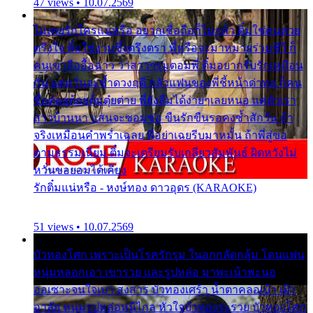
47 views • 10.07.2569
ไม่เคยรักใครแน่หรือ อยากเชื่อถือก็ไม่กล้า ติ๋มใช่คนสวย
ตรึงใจ ติ๋มใช่งามซึ้งตรึงตรา พี่หรือจะมาหมายร่วมชีวี ก็
คนเขาลืออื้อฉาว ว่าสาวๆรุมตอมพี่ ติ๋มอยากรับรักเหมือน
กัน แต่หวั่นจะช้ำดวงฤดี กลัวแฟนของพี่ชี้หน้าด่าทอ ก็คน
ชื่อต๋อยต้อยตุ้มตุ๋ยต่าย พี่ยังลืมได้ง่ายๆเลยหนอ แค่ตัวเรา
สาวบ้านนา แสนจะซอมซ่อ ขืนรักขืนรอคงช้ำสักวัน ถ้า
จริงเหมือนคำพร่ำเฉลย พี่อย่าเฉยรีบมาหมั้น ถ้าพี่สู่ขอ
ตามธรรมเนียม ติ๋มจะเตรียมรับเกลียวสัมพันธ์ ผิดหวังไม่
หวั่นขอยอมได้เคียง
รักติ๋มแน่หรือ - หงษ์ทอง ดาวอุดร (KARAOKE)
51 views • 10.07.2569
บัวทองโศก เพราะเป็นโรครักรุม ในอกกลัดกลุ้ม โดนแฟน
หนุ่มหลอกเอา เขารวย และรูปหล่อ มาพะเน้าพะนอ
ออเซาะจนใจเบา สงสาร บัวทองเศร้า น้ำตาคลอเบ้า เฝ้า
อาลัย หนุ่มรูปหล่อหนีไกล หัวใจบัวทองระรวย บัวทองโศก