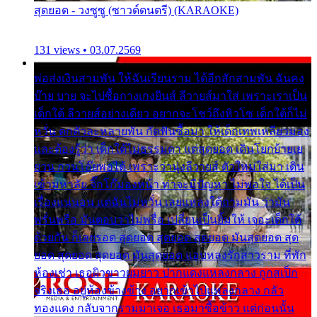
สุดยอด - วงซูซู (ซาวด์ดนตรี) (KARAOKE)
131 views • 03.07.2569
พ่อส่งเงินสามพัน ให้ฉันเรียนราม ได้อีกสักสามพัน ฉันคง
บ๊าย บาย จะไปซื้อกางเกงยีนส์ ลีวายส์มาใส่ เพราะเราเป็น
เด็กใต้ ลีวายส์อย่างเดียว อยากจะโชว์ถึงหิวโซ เด็กใต้ก็ไม่
หวั่น ตกตัวละหลายพัน กัดฟันซื้อมา ให้เด็กเทพเหลียวมอง
และต้องรู้ว่า เด็กใต้ไม่ธรรมดา แต่สุดยอด เดินโยกย้ายเย
ยวน กวนโอ๊ยพอได้ เพราะว่านุ่งลีวายส์ ตัวใหม่ใส่มา เดิน
เข้ามหาลัย จิ๊กโก๊มองหน้า ท่าจะมีปัญหา ไม่พอใจ ได้เป็น
เรื่องแน่นอน แต่ฉันไม่หวั่น เลยแหลงใต้ถามมัน ว่ามัน
พรั่นพรือ มันตอบว่าไม่พรื่อ เปลี่ยนเป็นยิ้มให้ เจอะเด็กใต้
ด้วยกัน ก็เลยรอด สุดยอด สุดยอด สุดยอด มันสุดยอด สุด
ยอด สุดยอด สุดยอด มันสุดยอด แอบหลงรักสาวราม ที่พัก
ห้องเช่า เธอผิวขาวผมยาว ปากแดงแหลงกลาง ถูกสเป็ก
จริงเธอ อยู่ห้องข้างข้าง อยากเข้าไปแหลงกลาง กลัว
ทองแดง กลับจากรามมาเจอ เธอมาซื้อข้าว แต่ก่อนนั้น