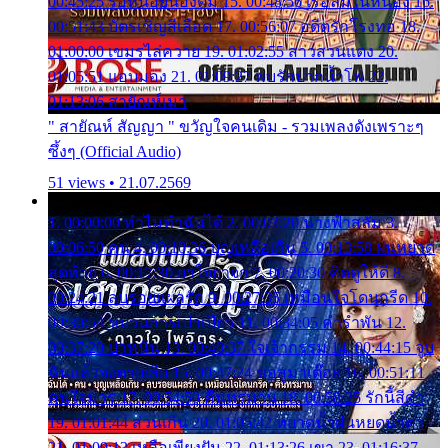
00:45:25 รอหน่อยน้องติ๋ม 15. 00:48:56 เรือล่มในหนอง 16.
00:51:43 บัตรเชิญสีเลือด 17. 00:56:07 อดีตรักโรงทอ 18.
01:00:00 เขมรไล่ควาย 19. 01:02:55 สาวสวนแตง 20.
01:05:51 แอบมอง 21. 01:09:27 พบรักปากน้ำโพ 22.
01:13:06 สายัณห์เมา
" สายัณห์ สัญญา " ขวัญใจคนเดิม - รวมเพลงดังเพราะๆ
ซึ้งๆ (Official Audio)
51 views • 21.07.2569
1. 00:00:00 ทำไมทำฉันได้ 2. 00:03:20 นางฟ้าสลัม 3.
00:06:50 คน 4. 00:10:36 บุญเหลือเกิน 5. 00:13:58 ฝนหยาด
สุดท้าย 6. 00:17:30 ยาใจยาจก 7. 00:20:30 คิดดูให้ดี 8.
00:24:21 ลบรอยแผลรัก 9. 00:27:35 เหมือนใจโดนกรีด 10.
00:30:54 ขบวนการเปาเปียว 11. 00:34:05 คำรำพัน 12.
00:37:20 ปาหนัน 13. 00:40:37 ใจเจ้ากรรม 14. 00:44:15 จูบ
ฉันแล้วจงตายเสีย 15. 00:47:24 ขอสูมาเต๊อะ 16. 00:51:11
คนใจมาร 17. 00:54:50 คืนทรมาน 18. 00:58:25 รักนี้สีดำ
19. 01:01:44 ส่วนเกิน 20. 01:05:42 หยาดน้ำฝนหยดน้ำตา
21. 01:09:13 เหลือเพียงฝัน 22. 01:13:26 เขา 23. 01:16:37