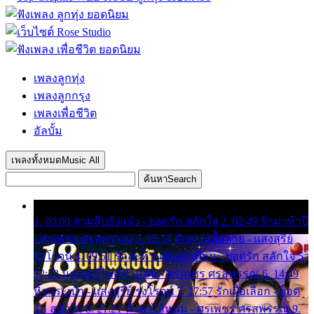
เพลงลูกทุ่ง
เพลงลูกกรุง
เพลงเพื่อชีวิต
อัลบั้ม
เพลงทั้งหมด
Music All
ค้นหา
Search
1. 00:00 สามสิบยังแจ๋ว - ยอดรัก สลักใจ 2. 02:49 รักมาห้าปี
- ศรเพชร ศรสุพรรณ 3. 05:57 รักสาวเสื้อลาย - แสงสุรีย์
รุ่งโรจน์ 4. 09:51 รักสะท้านดินสะเทือน - ยอดรัก สลักใจ 5.
12:23 มอเตอร์ไซค์ทำหล่น - ศรเพชร ศรสุพรรณ 6. 14:49
หิ้วกระเป๋า - แสงสุรีย์ รุ่งโรจน์ 7. 17:57 รักเผื่อเลือก - ยอด
รัก สลักใจ 8. 21:21 น้ำตาไอ้หนุ่ม - ศรเพชร ศรสุพรรณ 9.