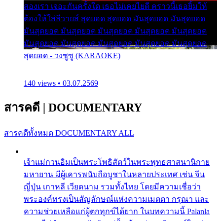
สองเรา เจอะกันครั้งใด เธอไม่เคยไยดี คราวนี้เธอยิ้มให้
ต้องให้ใส่ลีวายส์ สุดยอด สุดยอด มันสุดยอด มันสุดยอด
มันสุดยอด มันสุดยอด มันสุดยอด มันสุดยอด มันสุดยอด
มันสุดยอด มันสุดยอด มันสุดยอด มันสุดยอด มันสุดยอด
สุดยอด - วงซูซู (KARAOKE)
140 views • 03.07.2569
สารคดี
|
DOCUMENTARY
สารคดีทั้งหมด
DOCUMENTARY ALL
เจ้าแม่กวนอิมเป็นพระโพธิสัตว์ในพระพุทธศาสนานิกาย
มหายาน มีผู้เคารพนับถือบูชาในหลายประเทศ เช่น จีน
ญี่ปุ่น เกาหลี เวียดนาม รวมทั้งไทย โดยมีความเชื่อว่า
พระองค์ทรงเป็นสัญลักษณ์แห่งความเมตตา กรุณา และ
ความช่วยเหลือแก่ผู้ตกทุกข์ได้ยาก ในบทความนี้ Palanla