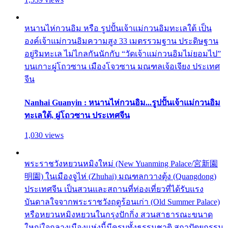
หนานไห่กวนอิม หรือ รูปปั้นเจ้าแม่กวนอิมทะเลใต้ เป็น
องค์เจ้าแม่กวนอิมความสูง 33 เมตรรวมฐาน ประดิษฐาน
อยู่ริมทะเล ไม่ไกลกันนักกับ “วัดเจ้าแม่กวนอิมไม่ยอมไป”
บนเกาะผู่โถวซาน เมืองโจวซาน มณฑลเจ้อเจียง ประเทศ
จีน
Nanhai Guanyin : หนานไห่กวนอิม...รูปปั้นเจ้าแม่กวนอิม
ทะเลใต้, ผู่โถวซาน ประเทศจีน
1,030 views
พระราชวังหยวนหมิงใหม่ (New Yuanming Palace/宮新園
明園) ในเมืองจูไห่ (Zhuhai) มณฑลกวางตุ้ง (Quangdong)
ประเทศจีน เป็นสวนและสถานที่ท่องเที่ยวที่ได้รับแรง
บันดาลใจจากพระราชวังฤดูร้อนเก่า (Old Summer Palace)
หรือหยวนหมิงหยวนในกรุงปักกิ่ง สวนสาธารณะขนาด
ใหญ่ใจกลางเมืองแห่งนี้มีครบทั้งธรรมชาติ สถาปัตยกรรม