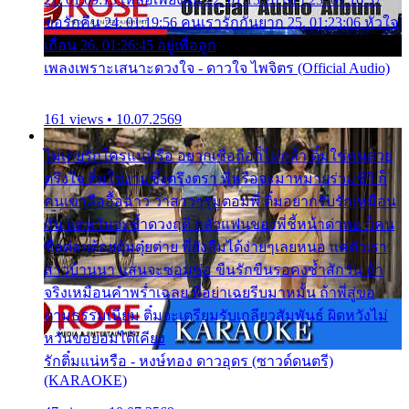
ขอรักคืน 24. 01:19:56 คนเรารักกันยาก 25. 01:23:06 หัวใจ
เถื่อน 26. 01:26:45 อยู่เพื่อลูก
เพลงเพราะเสนาะดวงใจ - ดาวใจ ไพจิตร (Official Audio)
161 views • 10.07.2569
ไม่เคยรักใครแน่หรือ อยากเชื่อถือก็ไม่กล้า ติ๋มใช่คนสวย
ตรึงใจ ติ๋มใช่งามซึ้งตรึงตรา พี่หรือจะมาหมายร่วมชีวี ก็
คนเขาลืออื้อฉาว ว่าสาวๆรุมตอมพี่ ติ๋มอยากรับรักเหมือน
กัน แต่หวั่นจะช้ำดวงฤดี กลัวแฟนของพี่ชี้หน้าด่าทอ ก็คน
ชื่อต๋อยต้อยตุ้มตุ๋ยต่าย พี่ยังลืมได้ง่ายๆเลยหนอ แค่ตัวเรา
สาวบ้านนา แสนจะซอมซ่อ ขืนรักขืนรอคงช้ำสักวัน ถ้า
จริงเหมือนคำพร่ำเฉลย พี่อย่าเฉยรีบมาหมั้น ถ้าพี่สู่ขอ
ตามธรรมเนียม ติ๋มจะเตรียมรับเกลียวสัมพันธ์ ผิดหวังไม่
หวั่นขอยอมได้เคียง
รักติ๋มแน่หรือ - หงษ์ทอง ดาวอุดร (ซาวด์ดนตรี)
(KARAOKE)