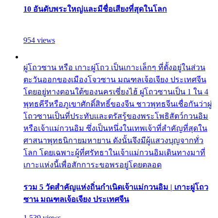
10 อันดับพระใหญ่และมีชื่อเสียงที่สุดในโลก
954 views
ผู่โถวซาน หรือ เกาะผู่โถว เป็นเกาะเล็กๆ ที่ตั้งอยู่ในส่วน
ตะวันออกของเมืองโจวซาน มณฑลเจ้อเจียง ประเทศจีน
โดยอยู่ทางตอนใต้ของนครเซี่ยงไฮ้ ผู่โถวซานเป็น 1 ใน 4
พุทธคีรีหรือภูเขาศักดิ์สิทธิ์ของจีน ชาวพุทธจีนเชื่อกันว่าผู่
โถวซานเป็นที่ประทับและตรัสรู้ของพระโพธิสัตว์กวนอิม
หรือเจ้าแม่กวนอิม ซึ่งเป็นหนึ่งในเทพเจ้าที่สำคัญที่สุดใน
ศาสนาพุทธนิกายมหายาน ดังนั้นจึงมีผู้แสวงบุญจากทั่ว
โลก โดยเฉพาะผู้ที่ศรัทธาในเจ้าแม่กวนอิมเดินทางมาที่
เกาะแห่งนี้เพื่อสักการะขอพรอยู่โดยตลอด
รวม 5 วัดสำคัญแห่งถิ่นกำเนิดเจ้าแม่กวนอิม | เกาะผู่โถว
ซาน มณฑลเจ้อเจียง ประเทศจีน
1,539 views