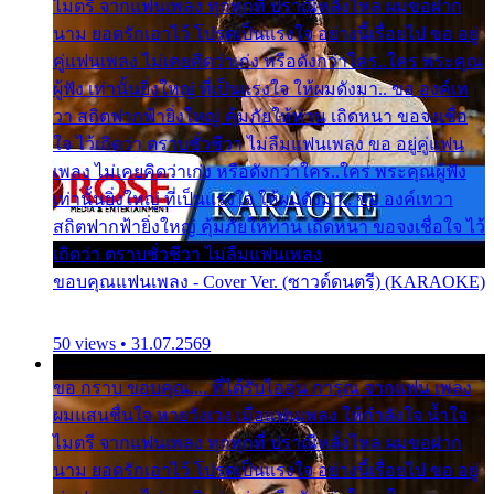
ไมตรี จากแฟนเพลง ทุกทุกที่ ปราณีหลั่งไหล ผมขอฝาก
นาม ยอดรักเอาไว้ โปรดเป็นแรงใจ อย่างนี้เรื่อยไป ขอ อยู่
คู่แฟนเพลง ไม่เคยคิดว่าเก่ง หรือดังกว่าใคร..ใคร พระคุณ
ผู้ฟัง เท่านั้นยิ่งใหญ่ ที่เป็นแรงใจ ให้ผมดังมา.. ขอ องค์เท
วา สถิตฟากฟ้ายิ่งใหญ่ คุ้มภัยให้ท่าน เถิดหนา ขอจงเชื่อ
ใจ ไว้เถิดว่า ตราบชั่วชีวา ไม่ลืมแฟนเพลง ขอ อยู่คู่แฟน
เพลง ไม่เคยคิดว่าเก่ง หรือดังกว่าใคร..ใคร พระคุณผู้ฟัง
เท่านั้นยิ่งใหญ่ ที่เป็นแรงใจ ให้ผมดังมา.. ขอ องค์เทวา
สถิตฟากฟ้ายิ่งใหญ่ คุ้มภัยให้ท่าน เถิดหนา ขอจงเชื่อใจ ไว้
เถิดว่า ตราบชั่วชีวา ไม่ลืมแฟนเพลง
ขอบคุณแฟนเพลง - Cover Ver. (ซาวด์ดนตรี) (KARAOKE)
50 views • 31.07.2569
ขอ กราบ ขอบคุณ.... ที่ได้รับไออุ่น การุณ จากแฟน เพลง
ผมแสนชื่นใจ หายวังเวง เมื่อแฟนเพลง ให้กำลังใจ น้ำใจ
ไมตรี จากแฟนเพลง ทุกทุกที่ ปราณีหลั่งไหล ผมขอฝาก
นาม ยอดรักเอาไว้ โปรดเป็นแรงใจ อย่างนี้เรื่อยไป ขอ อยู่