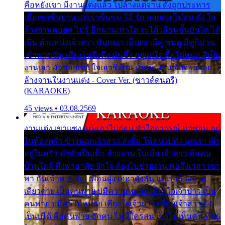
คือหยังเขา มีงานแต่งแล้ว ไปล้างแต่จาน ดั่งถูกประหาร
เมื่อเขาชื่นบาน แต่เราขื่นขม โอ้ รัก ลอยลม ไม่สม ดัง ใจ
ล้างจานคอยคู่ ไม่รู้ อีกนานเท่าใด จะได้ เลื่อนขั้นบันได ได้
เป็น ตำแหน่งเจ้าสาว มันเหงา เห็นเขามีคู่ ซมดู มีคู่ก็ม่วน
เข้าพาขวัญ เสียงโห่ตึงตึง มันซึ้ง อยู่แก่ใจ มื้อใด๋หนอ สิเป็น
งานเฮา มัวซอยเขา ใจเฮาซิด้าน มันทรมาน จับจาน เอย…
ล้างจานในงานแต่ง - Cover Ver. (ซาวด์ดนตรี)
(KARAOKE)
45 views • 03.08.2569
งานแต่ง เขาแซง แย่งเอาไปก่อน หัวใจอาวรณ์ มาซ่อน อยู่
ในห้องครัว ข้างนอกเจ้าสาว ส่งยิ้ม ให้คนไปทั่ว แต่เรา เฝ้า
อยู่ในครัว ทำตัวเป็นเด็ก ล้างจาน ในเมื่อ เจ้าสาว คือคน
บ้านใกล้ พึ่งพาอาศัย จำใจ ต้องไปช่วยงาน พอถึงเวลา เขา
พา กันเข้าพาขวัญ เพื่อนฝูง เฮฮาดังลั่น แต่เราล้างจาน
เดียวดาย เป็นคนพ่าย บ่มีความหมาย เคียงใจเจ้าบ่าว เป็น
คนพ่าย บ่มีความหมาย เคียงใจเจ้าบ่าว เพื่อนเจ้าสาว ยัง
เป็นบ่ได้ คือคนพ่าย ฮักคน ไม่มีใครสน เขาไม่เห็นคน ที่อยู่