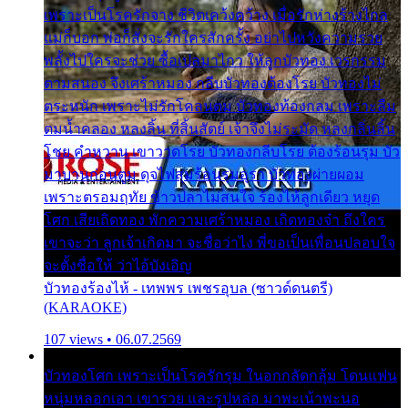
เพราะเป็นโรครักจาง ชีวิตเคว้งคว้าง เมื่อรักห่างร้างไกล
แม่ก็บอก พ่อก็สั่งจะรักใครสักครั้ง อย่าไปหวังความรวย
พลั้งไปใครจะช่วย ซื้อเปลมาไกว ให้ลูกบัวทอง เวรกรรม
ตามสนอง จึงเศร้าหมอง กลีบบัวทองต้องโรย บัวทองไม่
ตระหนัก เพราะไม่รักโคลนตม บัวทองท้องกลม เพราะลืม
ตมน้ำคลอง หลงลิ้น ที่สิ้นสัตย์ เจ้าจึงไม่ระมัด หลงกลิ่นลิ้น
โชย คำหวาน เขาวาดโรย บัวทองกลีบโรย ต้องร้อนรุม บัว
มาบานก่อนตูม ดุจไฟสุมร้อนรุมอุรา บัวทองผ่ายผอม
เพราะตรอมฤทัย ข้าวปลาไม่สนใจ ร้องไห้ลูกเดียว หยุด
โศก เสียเถิดทอง พักความเศร้าหมอง เถิดทองจ๋า ถึงใคร
เขาจะว่า ลูกเจ้าเกิดมา จะชื่อว่าไง พี่ขอเป็นเพื่อนปลอบใจ
จะตั้งชื่อให้ ว่าไอ้บังเอิญ
บัวทองร้องไห้ - เทพพร เพชรอุบล (ซาวด์ดนตรี)
(KARAOKE)
107 views • 06.07.2569
บัวทองโศก เพราะเป็นโรครักรุม ในอกกลัดกลุ้ม โดนแฟน
หนุ่มหลอกเอา เขารวย และรูปหล่อ มาพะเน้าพะนอ