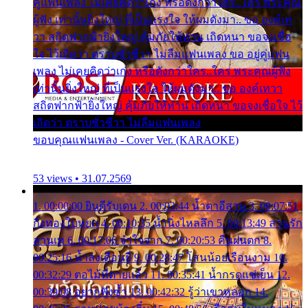
คู่แฟนเพลง ไม่เคยคิดว่าเก่ง หรือดังกว่าใคร..ใคร พระคุณ
ผู้ฟัง เท่านั้นยิ่งใหญ่ ที่เป็นแรงใจ ให้ผมดังมา.. ขอ องค์เท
วา สถิตฟากฟ้ายิ่งใหญ่ คุ้มภัยให้ท่าน เถิดหนา ขอจงเชื่อ
ใจ ไว้เถิดว่า ตราบชั่วชีวา ไม่ลืมแฟนเพลง ขอ อยู่คู่แฟน
เพลง ไม่เคยคิดว่าเก่ง หรือดังกว่าใคร..ใคร พระคุณผู้ฟัง
เท่านั้นยิ่งใหญ่ ที่เป็นแรงใจ ให้ผมดังมา.. ขอ องค์เทวา
สถิตฟากฟ้ายิ่งใหญ่ คุ้มภัยให้ท่าน เถิดหนา ขอจงเชื่อใจ ไว้
เถิดว่า ตราบชั่วชีวา ไม่ลืมแฟนเพลง
ขอบคุณแฟนเพลง - Cover Ver. (KARAOKE)
53 views • 31.07.2569
1. 00:00:00 ยินดีรับเดน 2. 00:03:44 น้ำตาอีสาน 3. 00:07:51
กิ่งทองใบหยก 4. 00:10:35 น้ำนิ่งไหลลึก 5. 00:13:49 ลานรัก
ลานเท 6. 00:17:06 จำใจจาก 7. 00:20:53 คืนฝนตก 8.
00:25:16 น้ำลงเดือนยี่ 9. 00:28:47 โสนน้อยเรือนงาม 10.
00:32:29 ตอไม้ที่ตายแล้ว 11. 00:35:41 น้ำกรดแช่เย็น 12.
00:39:08 อยากฟังซ้ำ 13. 00:42:32 รู้ว่าเขาหลอก 14.