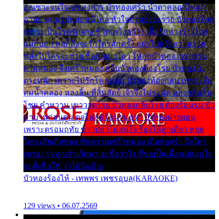
ออเซาะจนใจเบา สงสาร บัวทองเศร้า น้ำตาคลอเบ้า เฝ้า
อาลัย หนุ่มรูปหล่อหนีไกล หัวใจบัวทองระรวย บัวทองโศก
เพราะเป็นโรครักจาง ชีวิตเคว้งคว้าง เมื่อรักห่างร้างไกล
แม่ก็บอก พ่อก็สั่งจะรักใครสักครั้ง อย่าไปหวังความรวย
พลั้งไปใครจะช่วย ซื้อเปลมาไกว ให้ลูกบัวทอง เวรกรรม
ตามสนอง จึงเศร้าหมอง กลีบบัวทองต้องโรย บัวทองไม่
ตระหนัก เพราะไม่รักโคลนตม บัวทองท้องกลม เพราะลืม
ตมน้ำคลอง หลงลิ้น ที่สิ้นสัตย์ เจ้าจึงไม่ระมัด หลงกลิ่นลิ้น
โชย คำหวาน เขาวาดโรย บัวทองกลีบโรย ต้องร้อนรุม บัว
มาบานก่อนตูม ดุจไฟสุมร้อนรุมอุรา บัวทองผ่ายผอม
เพราะตรอมฤทัย ข้าวปลาไม่สนใจ ร้องไห้ลูกเดียว หยุด
โศก เสียเถิดทอง พักความเศร้าหมอง เถิดทองจ๋า ถึงใคร
เขาจะว่า ลูกเจ้าเกิดมา จะชื่อว่าไง พี่ขอเป็นเพื่อนปลอบใจ
จะตั้งชื่อให้ ว่าไอ้บังเอิญ
บัวทองร้องไห้ - เทพพร เพชรอุบล(KARAOKE)
129 views • 06.07.2569