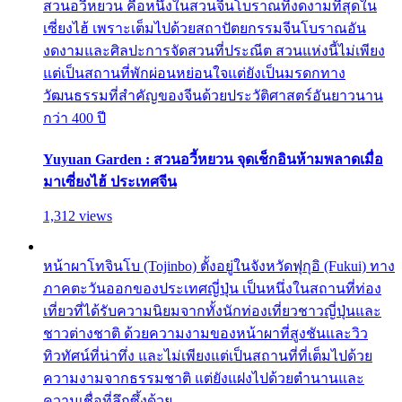
สวนอวี้หยวน คือหนึ่งในสวนจีนโบราณที่งดงามที่สุดใน
เซี่ยงไฮ้ เพราะเต็มไปด้วยสถาปัตยกรรมจีนโบราณอัน
งดงามและศิลปะการจัดสวนที่ประณีต สวนแห่งนี้ไม่เพียง
แต่เป็นสถานที่พักผ่อนหย่อนใจแต่ยังเป็นมรดกทาง
วัฒนธรรมที่สำคัญของจีนด้วยประวัติศาสตร์อันยาวนาน
กว่า 400 ปี
Yuyuan Garden : สวนอวี้หยวน จุดเช็กอินห้ามพลาดเมื่อ
มาเซี่ยงไฮ้ ประเทศจีน
1,312 views
หน้าผาโทจินโบ (Tojinbo) ตั้งอยู่ในจังหวัดฟุกุอิ (Fukui) ทาง
ภาคตะวันออกของประเทศญี่ปุ่น เป็นหนึ่งในสถานที่ท่อง
เที่ยวที่ได้รับความนิยมจากทั้งนักท่องเที่ยวชาวญี่ปุ่นและ
ชาวต่างชาติ ด้วยความงามของหน้าผาที่สูงชันและวิว
ทิวทัศน์ที่น่าทึ่ง และไม่เพียงแต่เป็นสถานที่ที่เต็มไปด้วย
ความงามจากธรรมชาติ แต่ยังแฝงไปด้วยตำนานและ
ความเชื่อที่ลึกซึ้งด้วย