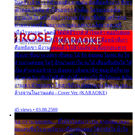
ในครัว เจ้าสาว ก็มัวแต่งตัว สวยเด่น นั่งเคียงเจ้าบ่าว ที่เขา
เฝ้าคอย ใจเต้น หัวใจของเรา ลำเค็ญ ใครจะมองเห็น
ความใน ใจ เศร้า มันร้าวระบม ต้องมาขื่นขม เศร้าตรม
ท่ามความสุขี ช่วยงานเขาแต่ง แต่เรา แล้งมาหลายปี
เมื่อไรหนอจะ โชคดี ได้มีพิธีวิวาห์ หัวใจหล้า คอยไปคอย
มา คือหน้าที่เก่า หัวใจหล้า คอยไปคอยมา คือหน้าที่เก่า
คือหยังเขา มีงานแต่งแล้ว ไปล้างแต่จาน ดั่งถูกประหาร
เมื่อเขาชื่นบาน แต่เราขื่นขม โอ้ รัก ลอยลม ไม่สม ดัง ใจ
ล้างจานคอยคู่ ไม่รู้ อีกนานเท่าใด จะได้ เลื่อนขั้นบันได ได้
เป็น ตำแหน่งเจ้าสาว มันเหงา เห็นเขามีคู่ ซมดู มีคู่ก็ม่วน
เข้าพาขวัญ เสียงโห่ตึงตึง มันซึ้ง อยู่แก่ใจ มื้อใด๋หนอ สิเป็น
งานเฮา มัวซอยเขา ใจเฮาซิด้าน มันทรมาน จับจาน เอย…
ล้างจานในงานแต่ง - Cover Ver. (KARAOKE)
45 views • 03.08.2569
ขอ กราบ ขอบคุณ.... ที่ได้รับไออุ่น การุณ จากแฟน เพลง
ผมแสนชื่นใจ หายวังเวง เมื่อแฟนเพลง ให้กำลังใจ น้ำใจ