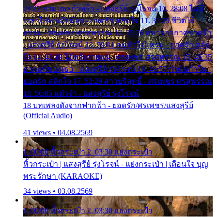
24:27 สามเณรกำพร้า - แสงสุรีย์ รุ่งโรจน์ 10. 28:08 ไม่มี
เวลาไปหาเมียน้อย - ยอดรัก สลักใจ 11. 31:29 ชีวิตไอ้
ธรรม - ศรเพชร ศรสุพรรณ 12. 35:26 ทหารอากาศขาดรัก
- แสงสุรีย์ รุ่งโรจน์ 13. 39:01 คนหัวใจโทรม - ยอดรัก สลัก
ใจ 14. 42:49 ไอ้หวังตายแน่ - ศรเพชร ศรสุพรรณ 15. 46:35
ธาตุแท้ของเธอ - แสงสุรีย์ รุ่งโรจน์ 16. 49:57 กำนันกำใน -
ยอดรัก สลักใจ 17. 52:29 สาวบริสุทธิ์ - ศรเพชร ศรสุพรรณ
18. 56:05 แต๋วจ๋า - แสงสุรีย์ รุ่งโรจน์
18 บทเพลงดังจากฟากฟ้า - ยอดรัก/ศรเพชร/แสงสุรีย์
(Official Audio)
41 views • 04.08.2569
1. 00:00 หิ้วกระเป๋า 2. 03:30 แย่งกระเป๋า
หิ้วกระเป๋า | แสงสุรีย์ รุ่งโรจน์ - แย่งกระเป๋า | เตือนใจ บุญ
พระรักษา (KARAOKE)
34 views • 03.08.2569
1. 00:00 หิ้วกระเป๋า 2. 03:30 แย่งกระเป๋า