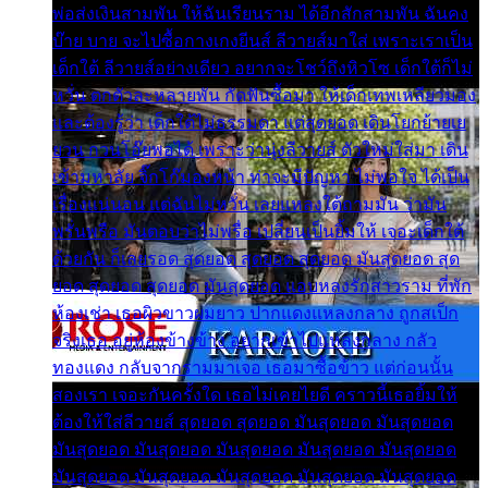
พ่อส่งเงินสามพัน ให้ฉันเรียนราม ได้อีกสักสามพัน ฉันคง
บ๊าย บาย จะไปซื้อกางเกงยีนส์ ลีวายส์มาใส่ เพราะเราเป็น
เด็กใต้ ลีวายส์อย่างเดียว อยากจะโชว์ถึงหิวโซ เด็กใต้ก็ไม่
หวั่น ตกตัวละหลายพัน กัดฟันซื้อมา ให้เด็กเทพเหลียวมอง
และต้องรู้ว่า เด็กใต้ไม่ธรรมดา แต่สุดยอด เดินโยกย้ายเย
ยวน กวนโอ๊ยพอได้ เพราะว่านุ่งลีวายส์ ตัวใหม่ใส่มา เดิน
เข้ามหาลัย จิ๊กโก๊มองหน้า ท่าจะมีปัญหา ไม่พอใจ ได้เป็น
เรื่องแน่นอน แต่ฉันไม่หวั่น เลยแหลงใต้ถามมัน ว่ามัน
พรั่นพรือ มันตอบว่าไม่พรื่อ เปลี่ยนเป็นยิ้มให้ เจอะเด็กใต้
ด้วยกัน ก็เลยรอด สุดยอด สุดยอด สุดยอด มันสุดยอด สุด
ยอด สุดยอด สุดยอด มันสุดยอด แอบหลงรักสาวราม ที่พัก
ห้องเช่า เธอผิวขาวผมยาว ปากแดงแหลงกลาง ถูกสเป็ก
จริงเธอ อยู่ห้องข้างข้าง อยากเข้าไปแหลงกลาง กลัว
ทองแดง กลับจากรามมาเจอ เธอมาซื้อข้าว แต่ก่อนนั้น
สองเรา เจอะกันครั้งใด เธอไม่เคยไยดี คราวนี้เธอยิ้มให้
ต้องให้ใส่ลีวายส์ สุดยอด สุดยอด มันสุดยอด มันสุดยอด
มันสุดยอด มันสุดยอด มันสุดยอด มันสุดยอด มันสุดยอด
มันสุดยอด มันสุดยอด มันสุดยอด มันสุดยอด มันสุดยอด