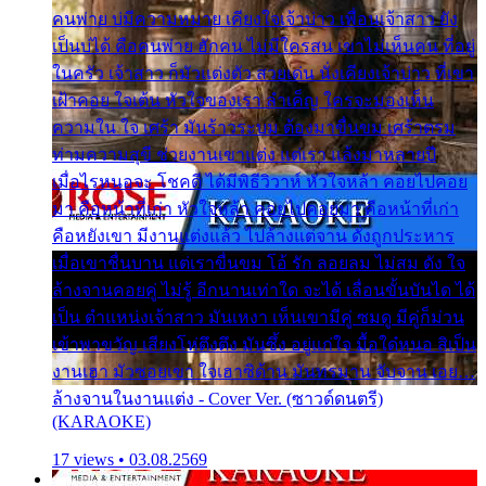
คนพ่าย บ่มีความหมาย เคียงใจเจ้าบ่าว เพื่อนเจ้าสาว ยัง
เป็นบ่ได้ คือคนพ่าย ฮักคน ไม่มีใครสน เขาไม่เห็นคน ที่อยู่
ในครัว เจ้าสาว ก็มัวแต่งตัว สวยเด่น นั่งเคียงเจ้าบ่าว ที่เขา
เฝ้าคอย ใจเต้น หัวใจของเรา ลำเค็ญ ใครจะมองเห็น
ความใน ใจ เศร้า มันร้าวระบม ต้องมาขื่นขม เศร้าตรม
ท่ามความสุขี ช่วยงานเขาแต่ง แต่เรา แล้งมาหลายปี
เมื่อไรหนอจะ โชคดี ได้มีพิธีวิวาห์ หัวใจหล้า คอยไปคอย
มา คือหน้าที่เก่า หัวใจหล้า คอยไปคอยมา คือหน้าที่เก่า
คือหยังเขา มีงานแต่งแล้ว ไปล้างแต่จาน ดั่งถูกประหาร
เมื่อเขาชื่นบาน แต่เราขื่นขม โอ้ รัก ลอยลม ไม่สม ดัง ใจ
ล้างจานคอยคู่ ไม่รู้ อีกนานเท่าใด จะได้ เลื่อนขั้นบันได ได้
เป็น ตำแหน่งเจ้าสาว มันเหงา เห็นเขามีคู่ ซมดู มีคู่ก็ม่วน
เข้าพาขวัญ เสียงโห่ตึงตึง มันซึ้ง อยู่แก่ใจ มื้อใด๋หนอ สิเป็น
งานเฮา มัวซอยเขา ใจเฮาซิด้าน มันทรมาน จับจาน เอย…
ล้างจานในงานแต่ง - Cover Ver. (ซาวด์ดนตรี)
(KARAOKE)
17 views • 03.08.2569