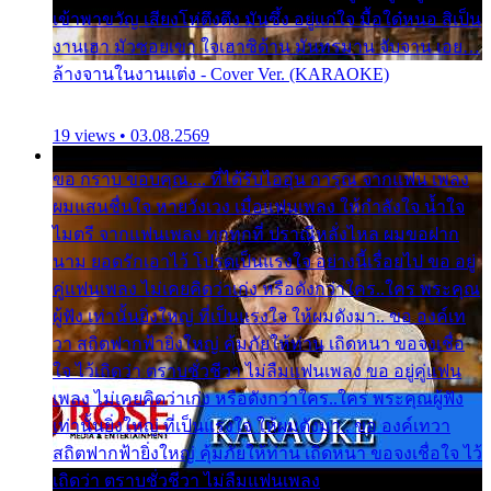
เข้าพาขวัญ เสียงโห่ตึงตึง มันซึ้ง อยู่แก่ใจ มื้อใด๋หนอ สิเป็น
งานเฮา มัวซอยเขา ใจเฮาซิด้าน มันทรมาน จับจาน เอย…
ล้างจานในงานแต่ง - Cover Ver. (KARAOKE)
19 views • 03.08.2569
ขอ กราบ ขอบคุณ.... ที่ได้รับไออุ่น การุณ จากแฟน เพลง
ผมแสนชื่นใจ หายวังเวง เมื่อแฟนเพลง ให้กำลังใจ น้ำใจ
ไมตรี จากแฟนเพลง ทุกทุกที่ ปราณีหลั่งไหล ผมขอฝาก
นาม ยอดรักเอาไว้ โปรดเป็นแรงใจ อย่างนี้เรื่อยไป ขอ อยู่
คู่แฟนเพลง ไม่เคยคิดว่าเก่ง หรือดังกว่าใคร..ใคร พระคุณ
ผู้ฟัง เท่านั้นยิ่งใหญ่ ที่เป็นแรงใจ ให้ผมดังมา.. ขอ องค์เท
วา สถิตฟากฟ้ายิ่งใหญ่ คุ้มภัยให้ท่าน เถิดหนา ขอจงเชื่อ
ใจ ไว้เถิดว่า ตราบชั่วชีวา ไม่ลืมแฟนเพลง ขอ อยู่คู่แฟน
เพลง ไม่เคยคิดว่าเก่ง หรือดังกว่าใคร..ใคร พระคุณผู้ฟัง
เท่านั้นยิ่งใหญ่ ที่เป็นแรงใจ ให้ผมดังมา.. ขอ องค์เทวา
สถิตฟากฟ้ายิ่งใหญ่ คุ้มภัยให้ท่าน เถิดหนา ขอจงเชื่อใจ ไว้
เถิดว่า ตราบชั่วชีวา ไม่ลืมแฟนเพลง