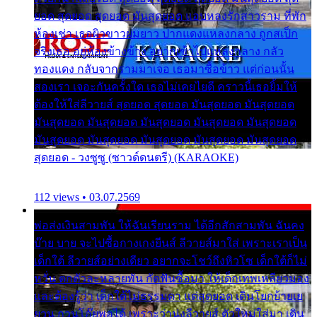
ยอด สุดยอด สุดยอด มันสุดยอด แอบหลงรักสาวราม ที่พัก
ห้องเช่า เธอผิวขาวผมยาว ปากแดงแหลงกลาง ถูกสเป็ก
จริงเธอ อยู่ห้องข้างข้าง อยากเข้าไปแหลงกลาง กลัว
ทองแดง กลับจากรามมาเจอ เธอมาซื้อข้าว แต่ก่อนนั้น
สองเรา เจอะกันครั้งใด เธอไม่เคยไยดี คราวนี้เธอยิ้มให้
ต้องให้ใส่ลีวายส์ สุดยอด สุดยอด มันสุดยอด มันสุดยอด
มันสุดยอด มันสุดยอด มันสุดยอด มันสุดยอด มันสุดยอด
มันสุดยอด มันสุดยอด มันสุดยอด มันสุดยอด มันสุดยอด
สุดยอด - วงซูซู (ซาวด์ดนตรี) (KARAOKE)
112 views • 03.07.2569
พ่อส่งเงินสามพัน ให้ฉันเรียนราม ได้อีกสักสามพัน ฉันคง
บ๊าย บาย จะไปซื้อกางเกงยีนส์ ลีวายส์มาใส่ เพราะเราเป็น
เด็กใต้ ลีวายส์อย่างเดียว อยากจะโชว์ถึงหิวโซ เด็กใต้ก็ไม่
หวั่น ตกตัวละหลายพัน กัดฟันซื้อมา ให้เด็กเทพเหลียวมอง
และต้องรู้ว่า เด็กใต้ไม่ธรรมดา แต่สุดยอด เดินโยกย้ายเย
ยวน กวนโอ๊ยพอได้ เพราะว่านุ่งลีวายส์ ตัวใหม่ใส่มา เดิน