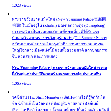
1,023 views
พระราชวังหยวนหมิงใหม่ (New Yuanming Palace/宮新園
明園) ในเมืองจูไห่ (Zhuhai) มณฑลกวางตุ้ง (Quangdong)
ประเทศจีน เป็นสวนและสถานที่ท่องเที่ยวที่ได้รับแรง
บันดาลใจจากพระราชวังฤดูร้อนเก่า (Old Summer Palace)
หรือหยวนหมิงหยวนในกรุงปักกิ่ง สวนสาธารณะขนาด
ใหญ่ใจกลางเมืองแห่งนี้มีครบทั้งธรรมชาติ สถาปัตยกรรม
จีน สวนสนุก และการแสดง
New Yuanming Palace | พระราชวังหยวนหมิงใหม่ ความ
ยิ่งใหญ่แห่งประวัติศาสตร์ มณฑลกวางตุ้ง ประเทศจีน
1,065 views
วัดซีซ่าน (Tsz Shan Monastery / 慈山寺) หรือที่รู้จักกันใน
ชื่อ ฉี่ซ้านจี๋ เป็นวัดพุทธที่ตั้งอยู่ริมชายหาดรีพัลส์เบย์
(Repulse Bay) ในฮ่องกง โดดเด่นด้วยรูปปั้นเจ้าแม่กวนอิมสี