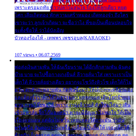
เพราะตรอมฤทัย ข้าวปลาไม่สนใจ ร้องไห้ลูกเดียว หยุด
โศก เสียเถิดทอง พักความเศร้าหมอง เถิดทองจ๋า ถึงใคร
เขาจะว่า ลูกเจ้าเกิดมา จะชื่อว่าไง พี่ขอเป็นเพื่อนปลอบใจ
จะตั้งชื่อให้ ว่าไอ้บังเอิญ
บัวทองร้องไห้ - เทพพร เพชรอุบล(KARAOKE)
107 views • 06.07.2569
พ่อส่งเงินสามพัน ให้ฉันเรียนราม ได้อีกสักสามพัน ฉันคง
บ๊าย บาย จะไปซื้อกางเกงยีนส์ ลีวายส์มาใส่ เพราะเราเป็น
เด็กใต้ ลีวายส์อย่างเดียว อยากจะโชว์ถึงหิวโซ เด็กใต้ก็ไม่
หวั่น ตกตัวละหลายพัน กัดฟันซื้อมา ให้เด็กเทพเหลียวมอง
และต้องรู้ว่า เด็กใต้ไม่ธรรมดา แต่สุดยอด เดินโยกย้ายเย
ยวน กวนโอ๊ยพอได้ เพราะว่านุ่งลีวายส์ ตัวใหม่ใส่มา เดิน
เข้ามหาลัย จิ๊กโก๊มองหน้า ท่าจะมีปัญหา ไม่พอใจ ได้เป็น
เรื่องแน่นอน แต่ฉันไม่หวั่น เลยแหลงใต้ถามมัน ว่ามัน
พรั่นพรือ มันตอบว่าไม่พรื่อ เปลี่ยนเป็นยิ้มให้ เจอะเด็กใต้
ด้วยกัน ก็เลยรอด สุดยอด สุดยอด สุดยอด มันสุดยอด สุด