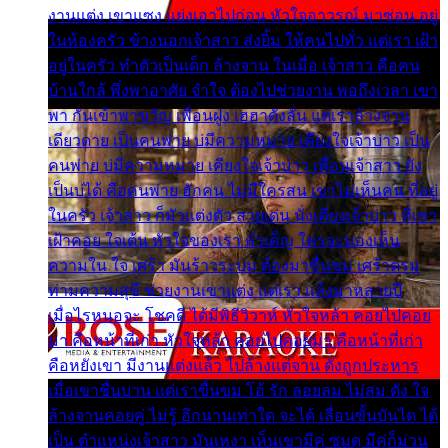
งานแต่ง เขาแซง แย่งเอาไปก่อน หัวใจอาวรณ์ มาซ่อน อยู่
ในห้องครัว ข้างนอกเจ้าสาว ส่งยิ้ม ให้คนไปทั่ว แต่เรา เฝ้า
อยู่ในครัว ทำตัวเป็นเด็ก ล้างจาน ในเมื่อ เจ้าสาว คือคน
บ้านใกล้ พึ่งพาอาศัย จำใจ ต้องไปช่วยงาน พอถึงเวลา เขา
พา กันเข้าพาขวัญ เพื่อนฝูง เฮฮาดังลั่น แต่เราล้างจาน
เดียวดาย เป็นคนพ่าย บ่มีความหมาย เคียงใจเจ้าบ่าว เป็น
คนพ่าย บ่มีความหมาย เคียงใจเจ้าบ่าว เพื่อนเจ้าสาว ยัง
เป็นบ่ได้ คือคนพ่าย ฮักคน ไม่มีใครสน เขาไม่เห็นคน ที่อยู่
ในครัว เจ้าสาว ก็มัวแต่งตัว สวยเด่น นั่งเคียงเจ้าบ่าว ที่เขา
เฝ้าคอย ใจเต้น หัวใจของเรา ลำเค็ญ ใครจะมองเห็น
ความใน ใจ เศร้า มันร้าวระบม ต้องมาขื่นขม เศร้าตรม
ท่ามความสุขี ช่วยงานเขาแต่ง แต่เรา แล้งมาหลายปี
เมื่อไรหนอจะ โชคดี ได้มีพิธีวิวาห์ หัวใจหล้า คอยไปคอย
มา คือหน้าที่เก่า หัวใจหล้า คอยไปคอยมา คือหน้าที่เก่า
คือหยังเขา มีงานแต่งแล้ว ไปล้างแต่จาน ดั่งถูกประหาร
เมื่อเขาชื่นบาน แต่เราขื่นขม โอ้ รัก ลอยลม ไม่สม ดัง ใจ
ล้างจานคอยคู่ ไม่รู้ อีกนานเท่าใด จะได้ เลื่อนขั้นบันได ได้
เป็น ตำแหน่งเจ้าสาว มันเหงา เห็นเขามีคู่ ซมดู มีคู่ก็ม่วน