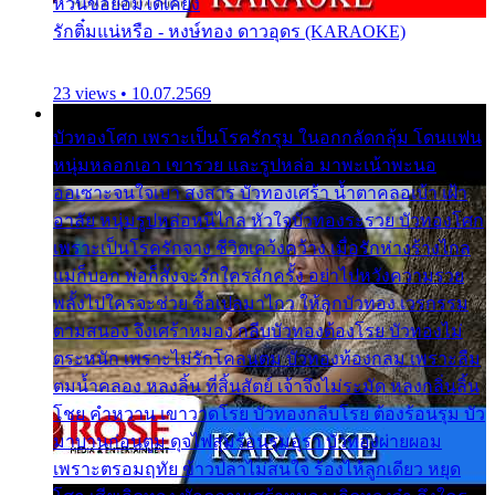
หวั่นขอยอมได้เคียง
รักติ๋มแน่หรือ - หงษ์ทอง ดาวอุดร (KARAOKE)
23 views • 10.07.2569
บัวทองโศก เพราะเป็นโรครักรุม ในอกกลัดกลุ้ม โดนแฟน
หนุ่มหลอกเอา เขารวย และรูปหล่อ มาพะเน้าพะนอ
ออเซาะจนใจเบา สงสาร บัวทองเศร้า น้ำตาคลอเบ้า เฝ้า
อาลัย หนุ่มรูปหล่อหนีไกล หัวใจบัวทองระรวย บัวทองโศก
เพราะเป็นโรครักจาง ชีวิตเคว้งคว้าง เมื่อรักห่างร้างไกล
แม่ก็บอก พ่อก็สั่งจะรักใครสักครั้ง อย่าไปหวังความรวย
พลั้งไปใครจะช่วย ซื้อเปลมาไกว ให้ลูกบัวทอง เวรกรรม
ตามสนอง จึงเศร้าหมอง กลีบบัวทองต้องโรย บัวทองไม่
ตระหนัก เพราะไม่รักโคลนตม บัวทองท้องกลม เพราะลืม
ตมน้ำคลอง หลงลิ้น ที่สิ้นสัตย์ เจ้าจึงไม่ระมัด หลงกลิ่นลิ้น
โชย คำหวาน เขาวาดโรย บัวทองกลีบโรย ต้องร้อนรุม บัว
มาบานก่อนตูม ดุจไฟสุมร้อนรุมอุรา บัวทองผ่ายผอม
เพราะตรอมฤทัย ข้าวปลาไม่สนใจ ร้องไห้ลูกเดียว หยุด