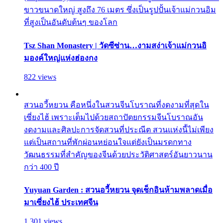
ขาวขนาดใหญ่ สูงถึง 76 เมตร ซึ่งเป็นรูปปั้นเจ้าแม่กวนอิม
ที่สูงเป็นอันดับต้นๆ ของโลก
Tsz Shan Monastery | วัดซีซ่าน…งามสง่าเจ้าแม่กวนอิ
มองค์ใหญ่แห่งฮ่องกง
822 views
สวนอวี้หยวน คือหนึ่งในสวนจีนโบราณที่งดงามที่สุดใน
เซี่ยงไฮ้ เพราะเต็มไปด้วยสถาปัตยกรรมจีนโบราณอัน
งดงามและศิลปะการจัดสวนที่ประณีต สวนแห่งนี้ไม่เพียง
แต่เป็นสถานที่พักผ่อนหย่อนใจแต่ยังเป็นมรดกทาง
วัฒนธรรมที่สำคัญของจีนด้วยประวัติศาสตร์อันยาวนาน
กว่า 400 ปี
Yuyuan Garden : สวนอวี้หยวน จุดเช็กอินห้ามพลาดเมื่อ
มาเซี่ยงไฮ้ ประเทศจีน
1,301 views