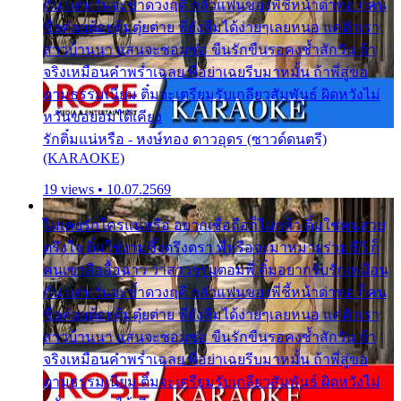
กัน แต่หวั่นจะช้ำดวงฤดี กลัวแฟนของพี่ชี้หน้าด่าทอ ก็คน
ชื่อต๋อยต้อยตุ้มตุ๋ยต่าย พี่ยังลืมได้ง่ายๆเลยหนอ แค่ตัวเรา
สาวบ้านนา แสนจะซอมซ่อ ขืนรักขืนรอคงช้ำสักวัน ถ้า
จริงเหมือนคำพร่ำเฉลย พี่อย่าเฉยรีบมาหมั้น ถ้าพี่สู่ขอ
ตามธรรมเนียม ติ๋มจะเตรียมรับเกลียวสัมพันธ์ ผิดหวังไม่
หวั่นขอยอมได้เคียง
รักติ๋มแน่หรือ - หงษ์ทอง ดาวอุดร (ซาวด์ดนตรี)
(KARAOKE)
19 views • 10.07.2569
ไม่เคยรักใครแน่หรือ อยากเชื่อถือก็ไม่กล้า ติ๋มใช่คนสวย
ตรึงใจ ติ๋มใช่งามซึ้งตรึงตรา พี่หรือจะมาหมายร่วมชีวี ก็
คนเขาลืออื้อฉาว ว่าสาวๆรุมตอมพี่ ติ๋มอยากรับรักเหมือน
กัน แต่หวั่นจะช้ำดวงฤดี กลัวแฟนของพี่ชี้หน้าด่าทอ ก็คน
ชื่อต๋อยต้อยตุ้มตุ๋ยต่าย พี่ยังลืมได้ง่ายๆเลยหนอ แค่ตัวเรา
สาวบ้านนา แสนจะซอมซ่อ ขืนรักขืนรอคงช้ำสักวัน ถ้า
จริงเหมือนคำพร่ำเฉลย พี่อย่าเฉยรีบมาหมั้น ถ้าพี่สู่ขอ
ตามธรรมเนียม ติ๋มจะเตรียมรับเกลียวสัมพันธ์ ผิดหวังไม่