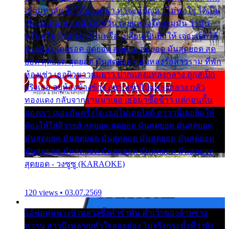
เข้ามหาลัย จิ๊กโก๊มองหน้า ท่าจะมีปัญหา ไม่พอใจ ได้เป็น
เรื่องแน่นอน แต่ฉันไม่หวั่น เลยแหลงใต้ถามมัน ว่ามัน
พรั่นพรือ มันตอบว่าไม่พรื่อ เปลี่ยนเป็นยิ้มให้ เจอะเด็กใต้
ด้วยกัน ก็เลยรอด สุดยอด สุดยอด สุดยอด มันสุดยอด สุด
ยอด สุดยอด สุดยอด มันสุดยอด แอบหลงรักสาวราม ที่พัก
ห้องเช่า เธอผิวขาวผมยาว ปากแดงแหลงกลาง ถูกสเป็ก
จริงเธอ อยู่ห้องข้างข้าง อยากเข้าไปแหลงกลาง กลัว
ทองแดง กลับจากรามมาเจอ เธอมาซื้อข้าว แต่ก่อนนั้น
สองเรา เจอะกันครั้งใด เธอไม่เคยไยดี คราวนี้เธอยิ้มให้
ต้องให้ใส่ลีวายส์ สุดยอด สุดยอด มันสุดยอด มันสุดยอด
มันสุดยอด มันสุดยอด มันสุดยอด มันสุดยอด มันสุดยอด
มันสุดยอด มันสุดยอด มันสุดยอด มันสุดยอด มันสุดยอด
สุดยอด - วงซูซู (KARAOKE)
120 views • 03.07.2569
โอ้พ่อพุ่มพวงบัวหลวงซึ้งคำรำพัน คำเว้าของอ้ายช่าง
หวาน สาวบึงพลาญหัวใจลอยล่อง ไม่จริงกระมั้งที่ว่ายัง