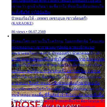
โศก เสียเถิดทอง พักความเศร้าหมอง เถิดทองจ๋า ถึงใคร
เขาจะว่า ลูกเจ้าเกิดมา จะชื่อว่าไง พี่ขอเป็นเพื่อนปลอบใจ
จะตั้งชื่อให้ ว่าไอ้บังเอิญ
บัวทองร้องไห้ - เทพพร เพชรอุบล (ซาวด์ดนตรี)
(KARAOKE)
86 views • 06.07.2569
บัวทองโศก เพราะเป็นโรครักรุม ในอกกลัดกลุ้ม โดนแฟน
หนุ่มหลอกเอา เขารวย และรูปหล่อ มาพะเน้าพะนอ
ออเซาะจนใจเบา สงสาร บัวทองเศร้า น้ำตาคลอเบ้า เฝ้า
อาลัย หนุ่มรูปหล่อหนีไกล หัวใจบัวทองระรวย บัวทองโศก
เพราะเป็นโรครักจาง ชีวิตเคว้งคว้าง เมื่อรักห่างร้างไกล
แม่ก็บอก พ่อก็สั่งจะรักใครสักครั้ง อย่าไปหวังความรวย
พลั้งไปใครจะช่วย ซื้อเปลมาไกว ให้ลูกบัวทอง เวรกรรม
ตามสนอง จึงเศร้าหมอง กลีบบัวทองต้องโรย บัวทองไม่
ตระหนัก เพราะไม่รักโคลนตม บัวทองท้องกลม เพราะลืม
ตมน้ำคลอง หลงลิ้น ที่สิ้นสัตย์ เจ้าจึงไม่ระมัด หลงกลิ่นลิ้น
โชย คำหวาน เขาวาดโรย บัวทองกลีบโรย ต้องร้อนรุม บัว
มาบานก่อนตูม ดุจไฟสุมร้อนรุมอุรา บัวทองผ่ายผอม