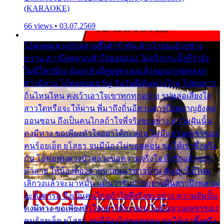
(KARAOKE)
66 views • 03.07.2569
โอ้พ่อพุ่มพวงบัวหลวงซึ้งคำรำพัน คำเว้าของอ้ายช่าง
หวาน สาวบึงพลาญหัวใจลอยล่อง ไม่จริงกระมั้งที่ว่ายัง
ไม่มีใครข้อง น้องกลัวมีคู่อยู่ครองแล้วลองมาล่อหลอก
สาวอีสาน โอ้พ่อจอมขวัญ วันวันพี่เดินทางไกล ไปพบสาว
ถิ่นไหนไหน คงเว้าเอาใจเขาทุกทุกอย่าง รูปหล่อเสียงใส
สาวใดหรือจะให้ผ่าน พี่มาถึงถิ่นอีสานสาวบึงพลาญยังสุด
ออนซอน ถึงเป็นคนไกลถ้าใจพี่จริงซะอย่าง ความฝันนั้น
คงมีทาง ขอเพียงหัวใจอย่าได้กะล่อน ไม่มีแหวนเพชรของ
คนร้อยเอ็ด ยโสธร จนมีน้องไม่ขอดค่อน ขอให้เราซึ้งตรึง
กัน โอ้พ่อพุ่มพวงบัวหลวงขอความจริงใจ ถ้ารักแล้วอย่า
ทำลาย ให้น้องต้องอายขายหน้าชาวบ้าน สัญญาได้ไหม
เลิกวงแล้วจะมาหมั้น แม้นว่ารับปากอย่างนั้นสาวบึงพลาญ
จะตั้งตารอ ถึงเป็นคนไกลถ้าใจพี่จริงซะอย่าง ความฝันนั้น
คงมีทาง ขอเพียงหัวใจอย่าได้กะล่อน ไม่มีแหวนเพชรของ
คนร้อยเอ็ด ยโสธร จนมีน้องไม่ขอดค่อน ขอให้เราซึ้งตรึง