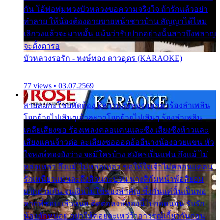
กัน โอ้พ่อพุ่มพวงบัวหลวงขอความจริงใจ ถ้ารักแล้วอย่า
ทำลาย ให้น้องต้องอายขายหน้าชาวบ้าน สัญญาได้ไหม
เลิกวงแล้วจะมาหมั้น แม้นว่ารับปากอย่างนั้นสาวบึงพลาญ
จะตั้งตารอ
บัวหลวงรอรัก - หงษ์ทอง ดาวอุดร (KARAOKE)
77 views • 03.07.2569
สายลมกะโชยพัดต้อง อีสาวหงษ์ทองออกมาร้องลำเพลิน
โยกย้ายไปเสินๆเอ้าละวาโยกย้ายไปเสินๆ ร้องลำเพลิน
เคลียเสียงซอ ร้องเพลงคลอแคนและซึง เสียงซึงห้าวและ
เสียงแคนจ้าวต่อ ละเสียงซอออดอ้ออีนางน้องอวยแขน หัว
ใจหงษ์ทองยังว่าง จะมีใครบ้าง สมัครเป็นแฟน ถึงแม้ ไม่
หล่อเหลา ถึงแม้ ไม่หล่อเหลา ขอให้ใจเจ้าไม่คลอนแคลน
รักเหนียวแน่นละถึงสิจนกะบ่จน นางสิก้มหน้าพ้อสิยอม
ยากฮ่วมกัน จนเงินไม่ใช่ของสำคัญ ซึ้งกันแค่นั้นเป็นพอ
หากพี่ชอบแล้วหนอ ติดต่อหงษ์ทองนี้ไปกอดนอน รับรัก
น้องสักหน่อย อย่าให้คอยละเหว่ว้าอาวรณ์เกี้ยวกันก่อน