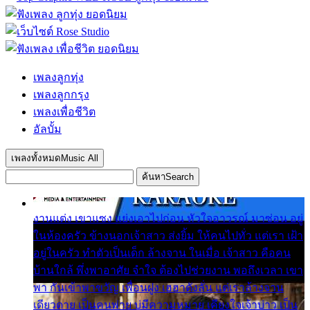
เพลงลูกทุ่ง
เพลงลูกกรุง
เพลงเพื่อชีวิต
อัลบั้ม
เพลงทั้งหมด
Music All
ค้นหา
Search
งานแต่ง เขาแซง แย่งเอาไปก่อน หัวใจอาวรณ์ มาซ่อน อยู่
ในห้องครัว ข้างนอกเจ้าสาว ส่งยิ้ม ให้คนไปทั่ว แต่เรา เฝ้า
อยู่ในครัว ทำตัวเป็นเด็ก ล้างจาน ในเมื่อ เจ้าสาว คือคน
บ้านใกล้ พึ่งพาอาศัย จำใจ ต้องไปช่วยงาน พอถึงเวลา เขา
พา กันเข้าพาขวัญ เพื่อนฝูง เฮฮาดังลั่น แต่เราล้างจาน
เดียวดาย เป็นคนพ่าย บ่มีความหมาย เคียงใจเจ้าบ่าว เป็น