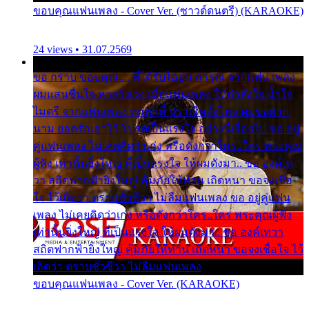
ขอบคุณแฟนเพลง - Cover Ver. (ซาวด์ดนตรี) (KARAOKE)
24 views • 31.07.2569
ขอ กราบ ขอบคุณ.... ที่ได้รับไออุ่น การุณ จากแฟน เพลง
ผมแสนชื่นใจ หายวังเวง เมื่อแฟนเพลง ให้กำลังใจ น้ำใจ
ไมตรี จากแฟนเพลง ทุกทุกที่ ปราณีหลั่งไหล ผมขอฝาก
นาม ยอดรักเอาไว้ โปรดเป็นแรงใจ อย่างนี้เรื่อยไป ขอ อยู่
คู่แฟนเพลง ไม่เคยคิดว่าเก่ง หรือดังกว่าใคร..ใคร พระคุณ
ผู้ฟัง เท่านั้นยิ่งใหญ่ ที่เป็นแรงใจ ให้ผมดังมา.. ขอ องค์เท
วา สถิตฟากฟ้ายิ่งใหญ่ คุ้มภัยให้ท่าน เถิดหนา ขอจงเชื่อ
ใจ ไว้เถิดว่า ตราบชั่วชีวา ไม่ลืมแฟนเพลง ขอ อยู่คู่แฟน
เพลง ไม่เคยคิดว่าเก่ง หรือดังกว่าใคร..ใคร พระคุณผู้ฟัง
เท่านั้นยิ่งใหญ่ ที่เป็นแรงใจ ให้ผมดังมา.. ขอ องค์เทวา
สถิตฟากฟ้ายิ่งใหญ่ คุ้มภัยให้ท่าน เถิดหนา ขอจงเชื่อใจ ไว้
เถิดว่า ตราบชั่วชีวา ไม่ลืมแฟนเพลง
ขอบคุณแฟนเพลง - Cover Ver. (KARAOKE)