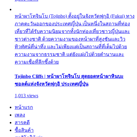
หน้าผาโทจินโบ (Tojinbo) ตั้งอยู่ในจังหวัดฟุกุอิ (Fukui) ทาง
ภาคตะวันออกของประเทศญี่ปุ่น เป็นหนึ่งในสถานที่ท่อง
เที่ยวที่ได้รับความนิยมจากทั้งนักท่องเที่ยวชาวญี่ปุ่นและ
ชาวต่างชาติ ด้วยความงามของหน้าผาที่สูงชันและวิว
ทิวทัศน์ที่น่าทึ่ง และไม่เพียงแต่เป็นสถานที่ที่เต็มไปด้วย
ความงามจากธรรมชาติ แต่ยังแฝงไปด้วยตำนานและ
ความเชื่อที่ลึกซึ้งด้วย
Tojinbo Cliffs | หน้าผาโทจินโบ สุดยอดหน้าผาหินบะ
ซอลต์แห่งจังหวัดฟุกุอิ ประเทศญี่ปุ่น
1,013 views
หน้าแรก
เพลง
สารคดี
ซื้อสินค้า