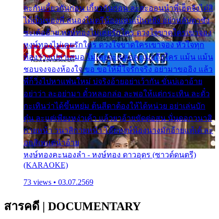
ละกันเกี้ยวกันก่อน เกี้ยวกันก่อน ละสะออนนำพี่เฮ็ดจังได๋สิ
ได้เป็นของพี่ สนองไมตรีน้องแหน่เป็นหยัง อย่าหลับตาซัง
ซะเด้ออ้าย หงษ์ทองไม่เคยรักใคร ดวงใจขาดใครเขาจอง
หงษ์ทองไม่เคยรักใคร ดวงใจขาดใครเขาจอง หัวใจทุก
ห้องว่างเปล่าเสมอ ไม่เคยจะเผลอละเมอถึงใคร แม้น แม้น
ชอบจงจองห้องใจ ขอ ขอให้มีใจรักจริง อย่ามาขออิง แล้ว
พี่ก็วิ่งไปหาแฟนใหม่ บ่จริงอ้ายอย่าเว้ากัน ขั่นบ่เอาอ้าย
อย่าว่า ละอย่ามา ตั๋วหลอกล่อ ละพอให้แต่กระเทิน ละตั๋ว
กะเทินว่าได้ขึ้นหย่ม ต้นสีดาต้องให้ได้หน่วย อย่าเล่นบัก
ตุ๋น ละแต่เพียงหง่าเค้า แล้วยาอ้ายขัดต่อสน นั่นดอกวนาสิ
กายหน้า วนาสิกายหน้า โอ๊ยหงษ์น้องนางมักอ้ายแท้เด้ ละ
อกสิเพแต่นำอ้าย
หงษ์ทองคะนองลำ - หงษ์ทอง ดาวอุดร (ซาวด์ดนตรี)
(KARAOKE)
73 views • 03.07.2569
สารคดี
|
DOCUMENTARY