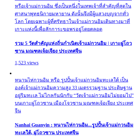
หรือเจ้าแม่กวนอิม ซึ่งเป็นหนึ่งในเทพเจ้าที่สำคัญที่สุดใน
ศาสนาพุทธนิกายมหายาน ดังนั้นจึงมีผู้แสวงบุญจากทั่ว
โลก โดยเฉพาะผู้ที่ศรัทธาในเจ้าแม่กวนอิมเดินทางมาที่
เกาะแห่งนี้เพื่อสักการะขอพรอยู่โดยตลอด
รวม 5 วัดสำคัญแห่งถิ่นกำเนิดเจ้าแม่กวนอิม | เกาะผู่โถว
ซาน มณฑลเจ้อเจียง ประเทศจีน
1,523 views
หนานไห่กวนอิม หรือ รูปปั้นเจ้าแม่กวนอิมทะเลใต้ เป็น
องค์เจ้าแม่กวนอิมความสูง 33 เมตรรวมฐาน ประดิษฐาน
อยู่ริมทะเล ไม่ไกลกันนักกับ “วัดเจ้าแม่กวนอิมไม่ยอมไป”
บนเกาะผู่โถวซาน เมืองโจวซาน มณฑลเจ้อเจียง ประเทศ
จีน
Nanhai Guanyin : หนานไห่กวนอิม...รูปปั้นเจ้าแม่กวนอิม
ทะเลใต้, ผู่โถวซาน ประเทศจีน