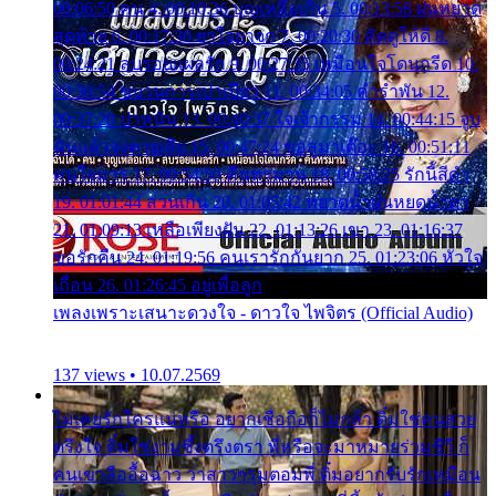
00:06:50 คน 4. 00:10:36 บุญเหลือเกิน 5. 00:13:58 ฝนหยาด
สุดท้าย 6. 00:17:30 ยาใจยาจก 7. 00:20:30 คิดดูให้ดี 8.
00:24:21 ลบรอยแผลรัก 9. 00:27:35 เหมือนใจโดนกรีด 10.
00:30:54 ขบวนการเปาเปียว 11. 00:34:05 คำรำพัน 12.
00:37:20 ปาหนัน 13. 00:40:37 ใจเจ้ากรรม 14. 00:44:15 จูบ
ฉันแล้วจงตายเสีย 15. 00:47:24 ขอสูมาเต๊อะ 16. 00:51:11
คนใจมาร 17. 00:54:50 คืนทรมาน 18. 00:58:25 รักนี้สีดำ
19. 01:01:44 ส่วนเกิน 20. 01:05:42 หยาดน้ำฝนหยดน้ำตา
21. 01:09:13 เหลือเพียงฝัน 22. 01:13:26 เขา 23. 01:16:37
ขอรักคืน 24. 01:19:56 คนเรารักกันยาก 25. 01:23:06 หัวใจ
เถื่อน 26. 01:26:45 อยู่เพื่อลูก
เพลงเพราะเสนาะดวงใจ - ดาวใจ ไพจิตร (Official Audio)
137 views • 10.07.2569
ไม่เคยรักใครแน่หรือ อยากเชื่อถือก็ไม่กล้า ติ๋มใช่คนสวย
ตรึงใจ ติ๋มใช่งามซึ้งตรึงตรา พี่หรือจะมาหมายร่วมชีวี ก็
คนเขาลืออื้อฉาว ว่าสาวๆรุมตอมพี่ ติ๋มอยากรับรักเหมือน