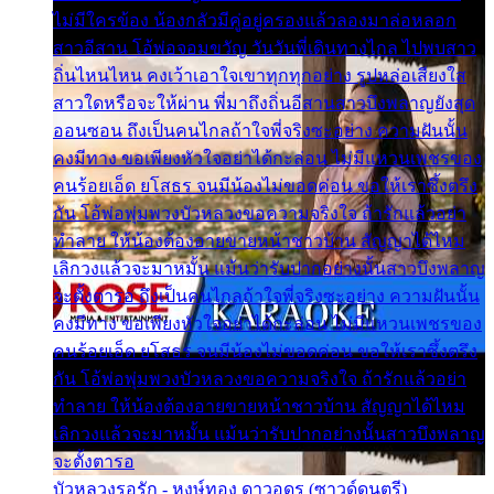
ไม่มีใครข้อง น้องกลัวมีคู่อยู่ครองแล้วลองมาล่อหลอก
สาวอีสาน โอ้พ่อจอมขวัญ วันวันพี่เดินทางไกล ไปพบสาว
ถิ่นไหนไหน คงเว้าเอาใจเขาทุกทุกอย่าง รูปหล่อเสียงใส
สาวใดหรือจะให้ผ่าน พี่มาถึงถิ่นอีสานสาวบึงพลาญยังสุด
ออนซอน ถึงเป็นคนไกลถ้าใจพี่จริงซะอย่าง ความฝันนั้น
คงมีทาง ขอเพียงหัวใจอย่าได้กะล่อน ไม่มีแหวนเพชรของ
คนร้อยเอ็ด ยโสธร จนมีน้องไม่ขอดค่อน ขอให้เราซึ้งตรึง
กัน โอ้พ่อพุ่มพวงบัวหลวงขอความจริงใจ ถ้ารักแล้วอย่า
ทำลาย ให้น้องต้องอายขายหน้าชาวบ้าน สัญญาได้ไหม
เลิกวงแล้วจะมาหมั้น แม้นว่ารับปากอย่างนั้นสาวบึงพลาญ
จะตั้งตารอ ถึงเป็นคนไกลถ้าใจพี่จริงซะอย่าง ความฝันนั้น
คงมีทาง ขอเพียงหัวใจอย่าได้กะล่อน ไม่มีแหวนเพชรของ
คนร้อยเอ็ด ยโสธร จนมีน้องไม่ขอดค่อน ขอให้เราซึ้งตรึง
กัน โอ้พ่อพุ่มพวงบัวหลวงขอความจริงใจ ถ้ารักแล้วอย่า
ทำลาย ให้น้องต้องอายขายหน้าชาวบ้าน สัญญาได้ไหม
เลิกวงแล้วจะมาหมั้น แม้นว่ารับปากอย่างนั้นสาวบึงพลาญ
จะตั้งตารอ
บัวหลวงรอรัก - หงษ์ทอง ดาวอุดร (ซาวด์ดนตรี)