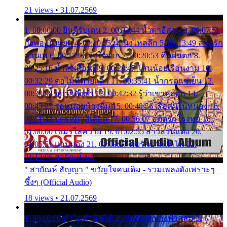
21 views • 31.07.2569
1. 00:00:00 ยินดีรับเดน 2. 00:03:44 น้ำตาอีสาน 3. 00:07:51
กิ่งทองใบหยก 4. 00:10:35 น้ำนิ่งไหลลึก 5. 00:13:49 ลานรัก
ลานเท 6. 00:17:06 จำใจจาก 7. 00:20:53 คืนฝนตก 8.
00:25:16 น้ำลงเดือนยี่ 9. 00:28:47 โสนน้อยเรือนงาม 10.
00:32:29 ตอไม้ที่ตายแล้ว 11. 00:35:41 น้ำกรดแช่เย็น 12.
00:39:08 อยากฟังซ้ำ 13. 00:42:32 รู้ว่าเขาหลอก 14.
00:45:25 รอหน่อยน้องติ๋ม 15. 00:48:56 เรือล่มในหนอง 16.
00:51:43 บัตรเชิญสีเลือด 17. 00:56:07 อดีตรักโรงทอ 18.
01:00:00 เขมรไล่ควาย 19. 01:02:55 สาวสวนแตง 20.
01:05:51 แอบมอง 21. 01:09:27 พบรักปากน้ำโพ 22.
01:13:06 สายัณห์เมา
" สายัณห์ สัญญา " ขวัญใจคนเดิม - รวมเพลงดังเพราะๆ
ซึ้งๆ (Official Audio)
18 views • 21.07.2569
1. 00:00:00 ทำไมทำฉันได้ 2. 00:03:20 นางฟ้าสลัม 3.