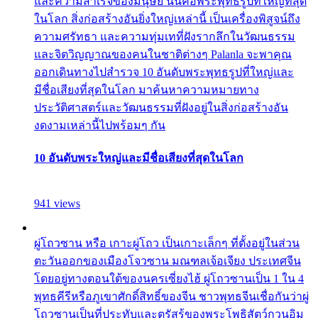
และความสำเร็จของมนุษย์ นั่นคือพระพุทธรูปที่ใหญ่ที่สุด
ในโลก สิ่งก่อสร้างอันยิ่งใหญ่เหล่านี้ เป็นเครื่องพิสูจน์ถึง
ความศรัทธา และความทุ่มเทที่ฝังรากลึกในวัฒนธรรม
และจิตวิญญาณของคนในชาติต่างๆ Palanla จะพาคุณ
ออกเดินทางไปสำรวจ 10 อันดับพระพุทธรูปที่ใหญ่และ
มีชื่อเสียงที่สุดในโลก มาค้นหาความหมายทาง
ประวัติศาสตร์และวัฒนธรรมที่ฝังอยู่ในสิ่งก่อสร้างอัน
งดงามเหล่านี้ไปพร้อมๆ กัน
10 อันดับพระใหญ่และมีชื่อเสียงที่สุดในโลก
941 views
ผู่โถวซาน หรือ เกาะผู่โถว เป็นเกาะเล็กๆ ที่ตั้งอยู่ในส่วน
ตะวันออกของเมืองโจวซาน มณฑลเจ้อเจียง ประเทศจีน
โดยอยู่ทางตอนใต้ของนครเซี่ยงไฮ้ ผู่โถวซานเป็น 1 ใน 4
พุทธคีรีหรือภูเขาศักดิ์สิทธิ์ของจีน ชาวพุทธจีนเชื่อกันว่าผู่
โถวซานเป็นที่ประทับและตรัสรู้ของพระโพธิสัตว์กวนอิม