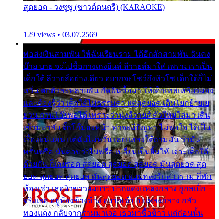
สุดยอด - วงซูซู (ซาวด์ดนตรี) (KARAOKE)
129 views • 03.07.2569
พ่อส่งเงินสามพัน ให้ฉันเรียนราม ได้อีกสักสามพัน ฉันคง
บ๊าย บาย จะไปซื้อกางเกงยีนส์ ลีวายส์มาใส่ เพราะเราเป็น
เด็กใต้ ลีวายส์อย่างเดียว อยากจะโชว์ถึงหิวโซ เด็กใต้ก็ไม่
หวั่น ตกตัวละหลายพัน กัดฟันซื้อมา ให้เด็กเทพเหลียวมอง
และต้องรู้ว่า เด็กใต้ไม่ธรรมดา แต่สุดยอด เดินโยกย้ายเย
ยวน กวนโอ๊ยพอได้ เพราะว่านุ่งลีวายส์ ตัวใหม่ใส่มา เดิน
เข้ามหาลัย จิ๊กโก๊มองหน้า ท่าจะมีปัญหา ไม่พอใจ ได้เป็น
เรื่องแน่นอน แต่ฉันไม่หวั่น เลยแหลงใต้ถามมัน ว่ามัน
พรั่นพรือ มันตอบว่าไม่พรื่อ เปลี่ยนเป็นยิ้มให้ เจอะเด็กใต้
ด้วยกัน ก็เลยรอด สุดยอด สุดยอด สุดยอด มันสุดยอด สุด
ยอด สุดยอด สุดยอด มันสุดยอด แอบหลงรักสาวราม ที่พัก
ห้องเช่า เธอผิวขาวผมยาว ปากแดงแหลงกลาง ถูกสเป็ก
จริงเธอ อยู่ห้องข้างข้าง อยากเข้าไปแหลงกลาง กลัว
ทองแดง กลับจากรามมาเจอ เธอมาซื้อข้าว แต่ก่อนนั้น