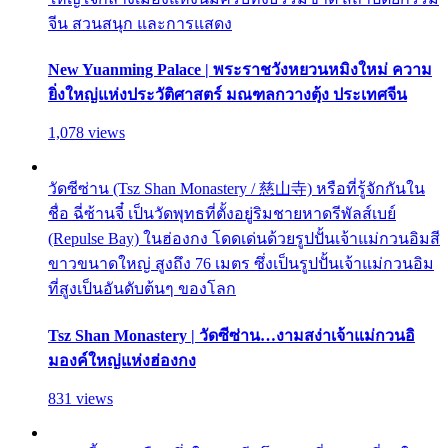
จีน สวนสนุก และการแสดง
New Yuanming Palace | พระราชวังหยวนหมิงใหม่ ความ
ยิ่งใหญ่แห่งประวัติศาสตร์ มณฑลกวางตุ้ง ประเทศจีน
1,078 views
วัดซีซ่าน (Tsz Shan Monastery / 慈山寺) หรือที่รู้จักกันใน
ชื่อ ฉี่ซ้านจี๋ เป็นวัดพุทธที่ตั้งอยู่ริมชายหาดรีพัลส์เบย์
(Repulse Bay) ในฮ่องกง โดดเด่นด้วยรูปปั้นเจ้าแม่กวนอิมสี
ขาวขนาดใหญ่ สูงถึง 76 เมตร ซึ่งเป็นรูปปั้นเจ้าแม่กวนอิม
ที่สูงเป็นอันดับต้นๆ ของโลก
Tsz Shan Monastery | วัดซีซ่าน…งามสง่าเจ้าแม่กวนอิ
มองค์ใหญ่แห่งฮ่องกง
831 views