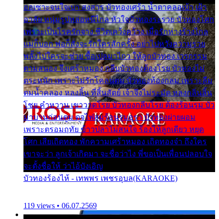
ออเซาะจนใจเบา สงสาร บัวทองเศร้า น้ำตาคลอเบ้า เฝ้า
อาลัย หนุ่มรูปหล่อหนีไกล หัวใจบัวทองระรวย บัวทองโศก
เพราะเป็นโรครักจาง ชีวิตเคว้งคว้าง เมื่อรักห่างร้างไกล
แม่ก็บอก พ่อก็สั่งจะรักใครสักครั้ง อย่าไปหวังความรวย
พลั้งไปใครจะช่วย ซื้อเปลมาไกว ให้ลูกบัวทอง เวรกรรม
ตามสนอง จึงเศร้าหมอง กลีบบัวทองต้องโรย บัวทองไม่
ตระหนัก เพราะไม่รักโคลนตม บัวทองท้องกลม เพราะลืม
ตมน้ำคลอง หลงลิ้น ที่สิ้นสัตย์ เจ้าจึงไม่ระมัด หลงกลิ่นลิ้น
โชย คำหวาน เขาวาดโรย บัวทองกลีบโรย ต้องร้อนรุม บัว
มาบานก่อนตูม ดุจไฟสุมร้อนรุมอุรา บัวทองผ่ายผอม
เพราะตรอมฤทัย ข้าวปลาไม่สนใจ ร้องไห้ลูกเดียว หยุด
โศก เสียเถิดทอง พักความเศร้าหมอง เถิดทองจ๋า ถึงใคร
เขาจะว่า ลูกเจ้าเกิดมา จะชื่อว่าไง พี่ขอเป็นเพื่อนปลอบใจ
จะตั้งชื่อให้ ว่าไอ้บังเอิญ
บัวทองร้องไห้ - เทพพร เพชรอุบล(KARAOKE)
119 views • 06.07.2569