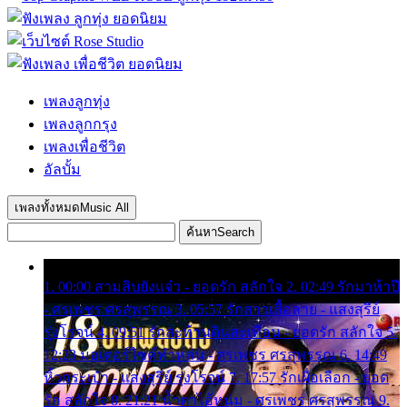
เพลงลูกทุ่ง
เพลงลูกกรุง
เพลงเพื่อชีวิต
อัลบั้ม
เพลงทั้งหมด
Music All
ค้นหา
Search
1. 00:00 สามสิบยังแจ๋ว - ยอดรัก สลักใจ 2. 02:49 รักมาห้าปี
- ศรเพชร ศรสุพรรณ 3. 05:57 รักสาวเสื้อลาย - แสงสุรีย์
รุ่งโรจน์ 4. 09:51 รักสะท้านดินสะเทือน - ยอดรัก สลักใจ 5.
12:23 มอเตอร์ไซค์ทำหล่น - ศรเพชร ศรสุพรรณ 6. 14:49
หิ้วกระเป๋า - แสงสุรีย์ รุ่งโรจน์ 7. 17:57 รักเผื่อเลือก - ยอด
รัก สลักใจ 8. 21:21 น้ำตาไอ้หนุ่ม - ศรเพชร ศรสุพรรณ 9.