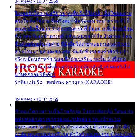
34 views • 10.07.2569
ไม่เคยรักใครแน่หรือ อยากเชื่อถือก็ไม่กล้า ติ๋มใช่คนสวย
ตรึงใจ ติ๋มใช่งามซึ้งตรึงตรา พี่หรือจะมาหมายร่วมชีวี ก็
คนเขาลืออื้อฉาว ว่าสาวๆรุมตอมพี่ ติ๋มอยากรับรักเหมือน
กัน แต่หวั่นจะช้ำดวงฤดี กลัวแฟนของพี่ชี้หน้าด่าทอ ก็คน
ชื่อต๋อยต้อยตุ้มตุ๋ยต่าย พี่ยังลืมได้ง่ายๆเลยหนอ แค่ตัวเรา
สาวบ้านนา แสนจะซอมซ่อ ขืนรักขืนรอคงช้ำสักวัน ถ้า
จริงเหมือนคำพร่ำเฉลย พี่อย่าเฉยรีบมาหมั้น ถ้าพี่สู่ขอ
ตามธรรมเนียม ติ๋มจะเตรียมรับเกลียวสัมพันธ์ ผิดหวังไม่
หวั่นขอยอมได้เคียง
รักติ๋มแน่หรือ - หงษ์ทอง ดาวอุดร (KARAOKE)
39 views • 10.07.2569
บัวทองโศก เพราะเป็นโรครักรุม ในอกกลัดกลุ้ม โดนแฟน
หนุ่มหลอกเอา เขารวย และรูปหล่อ มาพะเน้าพะนอ
ออเซาะจนใจเบา สงสาร บัวทองเศร้า น้ำตาคลอเบ้า เฝ้า
อาลัย หนุ่มรูปหล่อหนีไกล หัวใจบัวทองระรวย บัวทองโศก