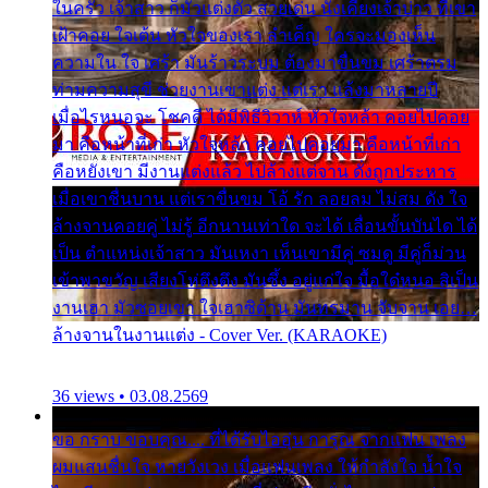
ในครัว เจ้าสาว ก็มัวแต่งตัว สวยเด่น นั่งเคียงเจ้าบ่าว ที่เขา
เฝ้าคอย ใจเต้น หัวใจของเรา ลำเค็ญ ใครจะมองเห็น
ความใน ใจ เศร้า มันร้าวระบม ต้องมาขื่นขม เศร้าตรม
ท่ามความสุขี ช่วยงานเขาแต่ง แต่เรา แล้งมาหลายปี
เมื่อไรหนอจะ โชคดี ได้มีพิธีวิวาห์ หัวใจหล้า คอยไปคอย
มา คือหน้าที่เก่า หัวใจหล้า คอยไปคอยมา คือหน้าที่เก่า
คือหยังเขา มีงานแต่งแล้ว ไปล้างแต่จาน ดั่งถูกประหาร
เมื่อเขาชื่นบาน แต่เราขื่นขม โอ้ รัก ลอยลม ไม่สม ดัง ใจ
ล้างจานคอยคู่ ไม่รู้ อีกนานเท่าใด จะได้ เลื่อนขั้นบันได ได้
เป็น ตำแหน่งเจ้าสาว มันเหงา เห็นเขามีคู่ ซมดู มีคู่ก็ม่วน
เข้าพาขวัญ เสียงโห่ตึงตึง มันซึ้ง อยู่แก่ใจ มื้อใด๋หนอ สิเป็น
งานเฮา มัวซอยเขา ใจเฮาซิด้าน มันทรมาน จับจาน เอย…
ล้างจานในงานแต่ง - Cover Ver. (KARAOKE)
36 views • 03.08.2569
ขอ กราบ ขอบคุณ.... ที่ได้รับไออุ่น การุณ จากแฟน เพลง
ผมแสนชื่นใจ หายวังเวง เมื่อแฟนเพลง ให้กำลังใจ น้ำใจ