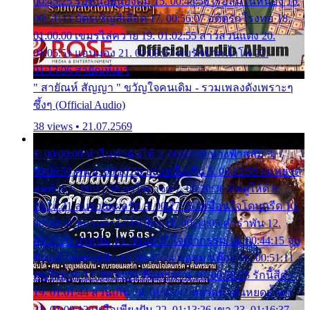
00:45:25 รอหน่อยน้องติ๋ม 15. 00:48:56 เรือล่มในหนอง 16.
00:51:43 บัตรเชิญสีเลือด 17. 00:56:07 อดีตรักโรงทอ 18.
01:00:00 เขมรไล่ควาย 19. 01:02:55 สาวสวนแตง 20.
01:05:51 แอบมอง 21. 01:09:27 พบรักปากน้ำโพ 22.
01:13:06 สายัณห์เมา
" สายัณห์ สัญญา " ขวัญใจคนเดิม - รวมเพลงดังเพราะๆ
ซึ้งๆ (Official Audio)
38 views • 21.07.2569
1. 00:00:00 ทำไมทำฉันได้ 2. 00:03:20 นางฟ้าสลัม 3.
00:06:50 คน 4. 00:10:36 บุญเหลือเกิน 5. 00:13:58 ฝนหยาด
สุดท้าย 6. 00:17:30 ยาใจยาจก 7. 00:20:30 คิดดูให้ดี 8.
00:24:21 ลบรอยแผลรัก 9. 00:27:35 เหมือนใจโดนกรีด 10.
00:30:54 ขบวนการเปาเปียว 11. 00:34:05 คำรำพัน 12.
00:37:20 ปาหนัน 13. 00:40:37 ใจเจ้ากรรม 14. 00:44:15 จูบ
ฉันแล้วจงตายเสีย 15. 00:47:24 ขอสูมาเต๊อะ 16. 00:51:11
คนใจมาร 17. 00:54:50 คืนทรมาน 18. 00:58:25 รักนี้สีดำ
19. 01:01:44 ส่วนเกิน 20. 01:05:42 หยาดน้ำฝนหยดน้ำตา
21. 01:09:13 เหลือเพียงฝัน 22. 01:13:26 เขา 23. 01:16:37