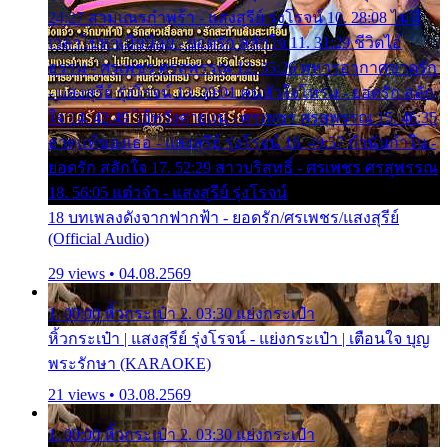
24:27 สามเณรกำพร้า - แสงสุรีย์ รุ่งโรจน์ 10. 28:08 ไม่มี
เวลาไปหาเมียน้อย - ยอดรัก สลักใจ 11. 31:29 ชีวิตไอ้
ธรรม - ศรเพชร ศรสุพรรณ 12. 35:26 ทหารอากาศขาดรัก
- แสงสุรีย์ รุ่งโรจน์ 13. 39:01 คนหัวใจโทรม - ยอดรัก สลัก
ใจ 14. 42:49 ไอ้หวังตายแน่ - ศรเพชร ศรสุพรรณ 15. 46:35
ธาตุแท้ของเธอ - แสงสุรีย์ รุ่งโรจน์ 16. 49:57 กำนันกำใน -
ยอดรัก สลักใจ 17. 52:29 สาวบริสุทธิ์ - ศรเพชร ศรสุพรรณ
18. 56:05 แต๋วจ๋า - แสงสุรีย์ รุ่งโรจน์
18 บทเพลงดังจากฟากฟ้า - ยอดรัก/ศรเพชร/แสงสุรีย์
(Official Audio)
29 views • 04.08.2569
1. 00:00 หิ้วกระเป๋า 2. 03:30 แย่งกระเป๋า
หิ้วกระเป๋า | แสงสุรีย์ รุ่งโรจน์ - แย่งกระเป๋า | เตือนใจ บุญ
พระรักษา (KARAOKE)
21 views • 03.08.2569
1. 00:00 หิ้วกระเป๋า 2. 03:30 แย่งกระเป๋า