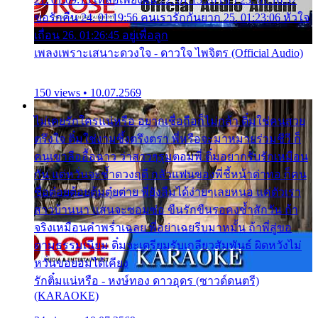
ขอรักคืน 24. 01:19:56 คนเรารักกันยาก 25. 01:23:06 หัวใจ
เถื่อน 26. 01:26:45 อยู่เพื่อลูก
เพลงเพราะเสนาะดวงใจ - ดาวใจ ไพจิตร (Official Audio)
150 views • 10.07.2569
ไม่เคยรักใครแน่หรือ อยากเชื่อถือก็ไม่กล้า ติ๋มใช่คนสวย
ตรึงใจ ติ๋มใช่งามซึ้งตรึงตรา พี่หรือจะมาหมายร่วมชีวี ก็
คนเขาลืออื้อฉาว ว่าสาวๆรุมตอมพี่ ติ๋มอยากรับรักเหมือน
กัน แต่หวั่นจะช้ำดวงฤดี กลัวแฟนของพี่ชี้หน้าด่าทอ ก็คน
ชื่อต๋อยต้อยตุ้มตุ๋ยต่าย พี่ยังลืมได้ง่ายๆเลยหนอ แค่ตัวเรา
สาวบ้านนา แสนจะซอมซ่อ ขืนรักขืนรอคงช้ำสักวัน ถ้า
จริงเหมือนคำพร่ำเฉลย พี่อย่าเฉยรีบมาหมั้น ถ้าพี่สู่ขอ
ตามธรรมเนียม ติ๋มจะเตรียมรับเกลียวสัมพันธ์ ผิดหวังไม่
หวั่นขอยอมได้เคียง
รักติ๋มแน่หรือ - หงษ์ทอง ดาวอุดร (ซาวด์ดนตรี)
(KARAOKE)