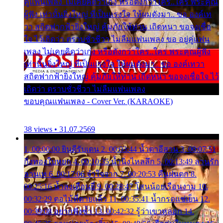
คู่แฟนเพลง ไม่เคยคิดว่าเก่ง หรือดังกว่าใคร..ใคร พระคุณ
ผู้ฟัง เท่านั้นยิ่งใหญ่ ที่เป็นแรงใจ ให้ผมดังมา.. ขอ องค์เท
วา สถิตฟากฟ้ายิ่งใหญ่ คุ้มภัยให้ท่าน เถิดหนา ขอจงเชื่อ
ใจ ไว้เถิดว่า ตราบชั่วชีวา ไม่ลืมแฟนเพลง ขอ อยู่คู่แฟน
เพลง ไม่เคยคิดว่าเก่ง หรือดังกว่าใคร..ใคร พระคุณผู้ฟัง
เท่านั้นยิ่งใหญ่ ที่เป็นแรงใจ ให้ผมดังมา.. ขอ องค์เทวา
สถิตฟากฟ้ายิ่งใหญ่ คุ้มภัยให้ท่าน เถิดหนา ขอจงเชื่อใจ ไว้
เถิดว่า ตราบชั่วชีวา ไม่ลืมแฟนเพลง
ขอบคุณแฟนเพลง - Cover Ver. (KARAOKE)
38 views • 31.07.2569
1. 00:00:00 ยินดีรับเดน 2. 00:03:44 น้ำตาอีสาน 3. 00:07:51
กิ่งทองใบหยก 4. 00:10:35 น้ำนิ่งไหลลึก 5. 00:13:49 ลานรัก
ลานเท 6. 00:17:06 จำใจจาก 7. 00:20:53 คืนฝนตก 8.
00:25:16 น้ำลงเดือนยี่ 9. 00:28:47 โสนน้อยเรือนงาม 10.
00:32:29 ตอไม้ที่ตายแล้ว 11. 00:35:41 น้ำกรดแช่เย็น 12.
00:39:08 อยากฟังซ้ำ 13. 00:42:32 รู้ว่าเขาหลอก 14.