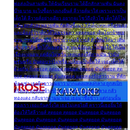
พ่อส่งเงินสามพัน ให้ฉันเรียนราม ได้อีกสักสามพัน ฉันคง
บ๊าย บาย จะไปซื้อกางเกงยีนส์ ลีวายส์มาใส่ เพราะเราเป็น
เด็กใต้ ลีวายส์อย่างเดียว อยากจะโชว์ถึงหิวโซ เด็กใต้ก็ไม่
หวั่น ตกตัวละหลายพัน กัดฟันซื้อมา ให้เด็กเทพเหลียวมอง
และต้องรู้ว่า เด็กใต้ไม่ธรรมดา แต่สุดยอด เดินโยกย้ายเย
ยวน กวนโอ๊ยพอได้ เพราะว่านุ่งลีวายส์ ตัวใหม่ใส่มา เดิน
เข้ามหาลัย จิ๊กโก๊มองหน้า ท่าจะมีปัญหา ไม่พอใจ ได้เป็น
เรื่องแน่นอน แต่ฉันไม่หวั่น เลยแหลงใต้ถามมัน ว่ามัน
พรั่นพรือ มันตอบว่าไม่พรื่อ เปลี่ยนเป็นยิ้มให้ เจอะเด็กใต้
ด้วยกัน ก็เลยรอด สุดยอด สุดยอด สุดยอด มันสุดยอด สุด
ยอด สุดยอด สุดยอด มันสุดยอด แอบหลงรักสาวราม ที่พัก
ห้องเช่า เธอผิวขาวผมยาว ปากแดงแหลงกลาง ถูกสเป็ก
จริงเธอ อยู่ห้องข้างข้าง อยากเข้าไปแหลงกลาง กลัว
ทองแดง กลับจากรามมาเจอ เธอมาซื้อข้าว แต่ก่อนนั้น
สองเรา เจอะกันครั้งใด เธอไม่เคยไยดี คราวนี้เธอยิ้มให้
ต้องให้ใส่ลีวายส์ สุดยอด สุดยอด มันสุดยอด มันสุดยอด
มันสุดยอด มันสุดยอด มันสุดยอด มันสุดยอด มันสุดยอด
มันสุดยอด มันสุดยอด มันสุดยอด มันสุดยอด มันสุดยอด