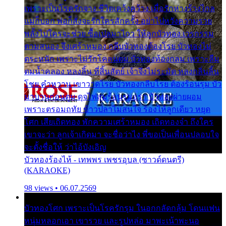
เพราะเป็นโรครักจาง ชีวิตเคว้งคว้าง เมื่อรักห่างร้างไกล
แม่ก็บอก พ่อก็สั่งจะรักใครสักครั้ง อย่าไปหวังความรวย
พลั้งไปใครจะช่วย ซื้อเปลมาไกว ให้ลูกบัวทอง เวรกรรม
ตามสนอง จึงเศร้าหมอง กลีบบัวทองต้องโรย บัวทองไม่
ตระหนัก เพราะไม่รักโคลนตม บัวทองท้องกลม เพราะลืม
ตมน้ำคลอง หลงลิ้น ที่สิ้นสัตย์ เจ้าจึงไม่ระมัด หลงกลิ่นลิ้น
โชย คำหวาน เขาวาดโรย บัวทองกลีบโรย ต้องร้อนรุม บัว
มาบานก่อนตูม ดุจไฟสุมร้อนรุมอุรา บัวทองผ่ายผอม
เพราะตรอมฤทัย ข้าวปลาไม่สนใจ ร้องไห้ลูกเดียว หยุด
โศก เสียเถิดทอง พักความเศร้าหมอง เถิดทองจ๋า ถึงใคร
เขาจะว่า ลูกเจ้าเกิดมา จะชื่อว่าไง พี่ขอเป็นเพื่อนปลอบใจ
จะตั้งชื่อให้ ว่าไอ้บังเอิญ
บัวทองร้องไห้ - เทพพร เพชรอุบล (ซาวด์ดนตรี)
(KARAOKE)
98 views • 06.07.2569
บัวทองโศก เพราะเป็นโรครักรุม ในอกกลัดกลุ้ม โดนแฟน
หนุ่มหลอกเอา เขารวย และรูปหล่อ มาพะเน้าพะนอ