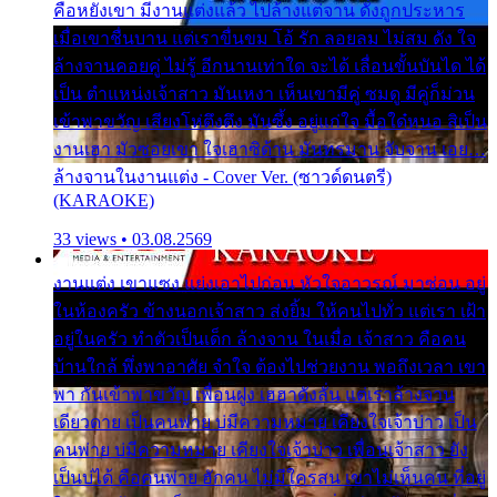
คือหยังเขา มีงานแต่งแล้ว ไปล้างแต่จาน ดั่งถูกประหาร
เมื่อเขาชื่นบาน แต่เราขื่นขม โอ้ รัก ลอยลม ไม่สม ดัง ใจ
ล้างจานคอยคู่ ไม่รู้ อีกนานเท่าใด จะได้ เลื่อนขั้นบันได ได้
เป็น ตำแหน่งเจ้าสาว มันเหงา เห็นเขามีคู่ ซมดู มีคู่ก็ม่วน
เข้าพาขวัญ เสียงโห่ตึงตึง มันซึ้ง อยู่แก่ใจ มื้อใด๋หนอ สิเป็น
งานเฮา มัวซอยเขา ใจเฮาซิด้าน มันทรมาน จับจาน เอย…
ล้างจานในงานแต่ง - Cover Ver. (ซาวด์ดนตรี)
(KARAOKE)
33 views • 03.08.2569
งานแต่ง เขาแซง แย่งเอาไปก่อน หัวใจอาวรณ์ มาซ่อน อยู่
ในห้องครัว ข้างนอกเจ้าสาว ส่งยิ้ม ให้คนไปทั่ว แต่เรา เฝ้า
อยู่ในครัว ทำตัวเป็นเด็ก ล้างจาน ในเมื่อ เจ้าสาว คือคน
บ้านใกล้ พึ่งพาอาศัย จำใจ ต้องไปช่วยงาน พอถึงเวลา เขา
พา กันเข้าพาขวัญ เพื่อนฝูง เฮฮาดังลั่น แต่เราล้างจาน
เดียวดาย เป็นคนพ่าย บ่มีความหมาย เคียงใจเจ้าบ่าว เป็น
คนพ่าย บ่มีความหมาย เคียงใจเจ้าบ่าว เพื่อนเจ้าสาว ยัง
เป็นบ่ได้ คือคนพ่าย ฮักคน ไม่มีใครสน เขาไม่เห็นคน ที่อยู่