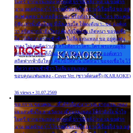
ไมตรี จากแฟนเพลง ทุกทุกที่ ปราณีหลั่งไหล ผมขอฝาก
นาม ยอดรักเอาไว้ โปรดเป็นแรงใจ อย่างนี้เรื่อยไป ขอ อยู่
คู่แฟนเพลง ไม่เคยคิดว่าเก่ง หรือดังกว่าใคร..ใคร พระคุณ
ผู้ฟัง เท่านั้นยิ่งใหญ่ ที่เป็นแรงใจ ให้ผมดังมา.. ขอ องค์เท
วา สถิตฟากฟ้ายิ่งใหญ่ คุ้มภัยให้ท่าน เถิดหนา ขอจงเชื่อ
ใจ ไว้เถิดว่า ตราบชั่วชีวา ไม่ลืมแฟนเพลง ขอ อยู่คู่แฟน
เพลง ไม่เคยคิดว่าเก่ง หรือดังกว่าใคร..ใคร พระคุณผู้ฟัง
เท่านั้นยิ่งใหญ่ ที่เป็นแรงใจ ให้ผมดังมา.. ขอ องค์เทวา
สถิตฟากฟ้ายิ่งใหญ่ คุ้มภัยให้ท่าน เถิดหนา ขอจงเชื่อใจ ไว้
เถิดว่า ตราบชั่วชีวา ไม่ลืมแฟนเพลง
ขอบคุณแฟนเพลง - Cover Ver. (ซาวด์ดนตรี) (KARAOKE)
36 views • 31.07.2569
ขอ กราบ ขอบคุณ.... ที่ได้รับไออุ่น การุณ จากแฟน เพลง
ผมแสนชื่นใจ หายวังเวง เมื่อแฟนเพลง ให้กำลังใจ น้ำใจ
ไมตรี จากแฟนเพลง ทุกทุกที่ ปราณีหลั่งไหล ผมขอฝาก
นาม ยอดรักเอาไว้ โปรดเป็นแรงใจ อย่างนี้เรื่อยไป ขอ อยู่