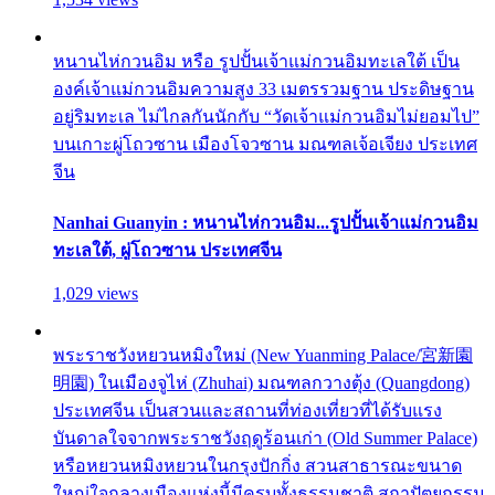
หนานไห่กวนอิม หรือ รูปปั้นเจ้าแม่กวนอิมทะเลใต้ เป็น
องค์เจ้าแม่กวนอิมความสูง 33 เมตรรวมฐาน ประดิษฐาน
อยู่ริมทะเล ไม่ไกลกันนักกับ “วัดเจ้าแม่กวนอิมไม่ยอมไป”
บนเกาะผู่โถวซาน เมืองโจวซาน มณฑลเจ้อเจียง ประเทศ
จีน
Nanhai Guanyin : หนานไห่กวนอิม...รูปปั้นเจ้าแม่กวนอิม
ทะเลใต้, ผู่โถวซาน ประเทศจีน
1,029 views
พระราชวังหยวนหมิงใหม่ (New Yuanming Palace/宮新園
明園) ในเมืองจูไห่ (Zhuhai) มณฑลกวางตุ้ง (Quangdong)
ประเทศจีน เป็นสวนและสถานที่ท่องเที่ยวที่ได้รับแรง
บันดาลใจจากพระราชวังฤดูร้อนเก่า (Old Summer Palace)
หรือหยวนหมิงหยวนในกรุงปักกิ่ง สวนสาธารณะขนาด
ใหญ่ใจกลางเมืองแห่งนี้มีครบทั้งธรรมชาติ สถาปัตยกรรม