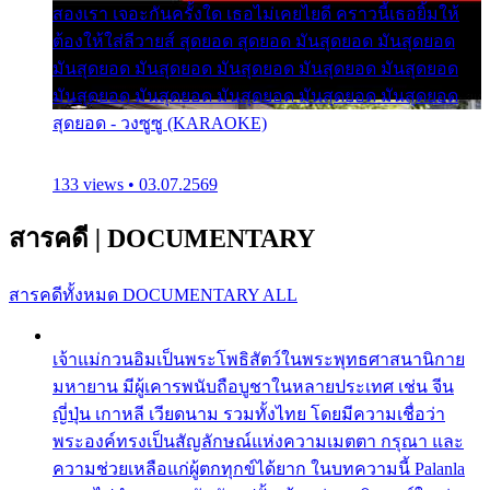
สองเรา เจอะกันครั้งใด เธอไม่เคยไยดี คราวนี้เธอยิ้มให้
ต้องให้ใส่ลีวายส์ สุดยอด สุดยอด มันสุดยอด มันสุดยอด
มันสุดยอด มันสุดยอด มันสุดยอด มันสุดยอด มันสุดยอด
มันสุดยอด มันสุดยอด มันสุดยอด มันสุดยอด มันสุดยอด
สุดยอด - วงซูซู (KARAOKE)
133 views • 03.07.2569
สารคดี
|
DOCUMENTARY
สารคดีทั้งหมด
DOCUMENTARY ALL
เจ้าแม่กวนอิมเป็นพระโพธิสัตว์ในพระพุทธศาสนานิกาย
มหายาน มีผู้เคารพนับถือบูชาในหลายประเทศ เช่น จีน
ญี่ปุ่น เกาหลี เวียดนาม รวมทั้งไทย โดยมีความเชื่อว่า
พระองค์ทรงเป็นสัญลักษณ์แห่งความเมตตา กรุณา และ
ความช่วยเหลือแก่ผู้ตกทุกข์ได้ยาก ในบทความนี้ Palanla