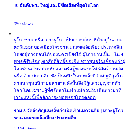
10 อันดับพระใหญ่และมีชื่อเสียงที่สุดในโลก
950 views
ผู่โถวซาน หรือ เกาะผู่โถว เป็นเกาะเล็กๆ ที่ตั้งอยู่ในส่วน
ตะวันออกของเมืองโจวซาน มณฑลเจ้อเจียง ประเทศจีน
โดยอยู่ทางตอนใต้ของนครเซี่ยงไฮ้ ผู่โถวซานเป็น 1 ใน 4
พุทธคีรีหรือภูเขาศักดิ์สิทธิ์ของจีน ชาวพุทธจีนเชื่อกันว่าผู่
โถวซานเป็นที่ประทับและตรัสรู้ของพระโพธิสัตว์กวนอิม
หรือเจ้าแม่กวนอิม ซึ่งเป็นหนึ่งในเทพเจ้าที่สำคัญที่สุดใน
ศาสนาพุทธนิกายมหายาน ดังนั้นจึงมีผู้แสวงบุญจากทั่ว
โลก โดยเฉพาะผู้ที่ศรัทธาในเจ้าแม่กวนอิมเดินทางมาที่
เกาะแห่งนี้เพื่อสักการะขอพรอยู่โดยตลอด
รวม 5 วัดสำคัญแห่งถิ่นกำเนิดเจ้าแม่กวนอิม | เกาะผู่โถว
ซาน มณฑลเจ้อเจียง ประเทศจีน
1,534 views