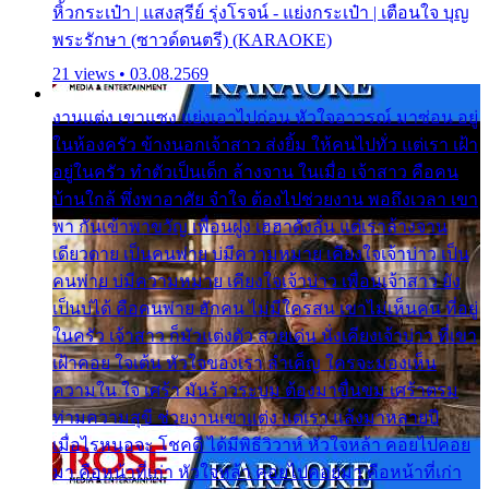
หิ้วกระเป๋า | แสงสุรีย์ รุ่งโรจน์ - แย่งกระเป๋า | เตือนใจ บุญ
พระรักษา (ซาวด์ดนตรี) (KARAOKE)
21 views • 03.08.2569
งานแต่ง เขาแซง แย่งเอาไปก่อน หัวใจอาวรณ์ มาซ่อน อยู่
ในห้องครัว ข้างนอกเจ้าสาว ส่งยิ้ม ให้คนไปทั่ว แต่เรา เฝ้า
อยู่ในครัว ทำตัวเป็นเด็ก ล้างจาน ในเมื่อ เจ้าสาว คือคน
บ้านใกล้ พึ่งพาอาศัย จำใจ ต้องไปช่วยงาน พอถึงเวลา เขา
พา กันเข้าพาขวัญ เพื่อนฝูง เฮฮาดังลั่น แต่เราล้างจาน
เดียวดาย เป็นคนพ่าย บ่มีความหมาย เคียงใจเจ้าบ่าว เป็น
คนพ่าย บ่มีความหมาย เคียงใจเจ้าบ่าว เพื่อนเจ้าสาว ยัง
เป็นบ่ได้ คือคนพ่าย ฮักคน ไม่มีใครสน เขาไม่เห็นคน ที่อยู่
ในครัว เจ้าสาว ก็มัวแต่งตัว สวยเด่น นั่งเคียงเจ้าบ่าว ที่เขา
เฝ้าคอย ใจเต้น หัวใจของเรา ลำเค็ญ ใครจะมองเห็น
ความใน ใจ เศร้า มันร้าวระบม ต้องมาขื่นขม เศร้าตรม
ท่ามความสุขี ช่วยงานเขาแต่ง แต่เรา แล้งมาหลายปี
เมื่อไรหนอจะ โชคดี ได้มีพิธีวิวาห์ หัวใจหล้า คอยไปคอย
มา คือหน้าที่เก่า หัวใจหล้า คอยไปคอยมา คือหน้าที่เก่า