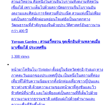
สวนอวี้หยวน คือหนึ่งในสวนจีนโบราณที่งดงามที่สุดใน
เซี่ยงไฮ้ เพราะเต็มไปด้วยสถาปัตยกรรมจีนโบราณอัน
งดงามและศิลปะการจัดสวนที่ประณีต สวนแห่งนี้ไม่เพียง
แต่เป็นสถานที่พักผ่อนหย่อนใจแต่ยังเป็นมรดกทาง
วัฒนธรรมที่สำคัญของจีนด้วยประวัติศาสตร์อันยาวนาน
กว่า 400 ปี
Yuyuan Garden : สวนอวี้หยวน จุดเช็กอินห้ามพลาดเมื่อ
มาเซี่ยงไฮ้ ประเทศจีน
1,308 views
หน้าผาโทจินโบ (Tojinbo) ตั้งอยู่ในจังหวัดฟุกุอิ (Fukui) ทาง
ภาคตะวันออกของประเทศญี่ปุ่น เป็นหนึ่งในสถานที่ท่อง
เที่ยวที่ได้รับความนิยมจากทั้งนักท่องเที่ยวชาวญี่ปุ่นและ
ชาวต่างชาติ ด้วยความงามของหน้าผาที่สูงชันและวิว
ทิวทัศน์ที่น่าทึ่ง และไม่เพียงแต่เป็นสถานที่ที่เต็มไปด้วย
ความงามจากธรรมชาติ แต่ยังแฝงไปด้วยตำนานและ
ความเชื่อที่ลึกซึ้งด้วย