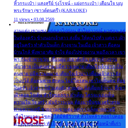
หิ้วกระเป๋า | แสงสุรีย์ รุ่งโรจน์ - แย่งกระเป๋า | เตือนใจ บุญ
พระรักษา (ซาวด์ดนตรี) (KARAOKE)
11 views • 03.08.2569
งานแต่ง เขาแซง แย่งเอาไปก่อน หัวใจอาวรณ์ มาซ่อน อยู่
ในห้องครัว ข้างนอกเจ้าสาว ส่งยิ้ม ให้คนไปทั่ว แต่เรา เฝ้า
อยู่ในครัว ทำตัวเป็นเด็ก ล้างจาน ในเมื่อ เจ้าสาว คือคน
บ้านใกล้ พึ่งพาอาศัย จำใจ ต้องไปช่วยงาน พอถึงเวลา เขา
พา กันเข้าพาขวัญ เพื่อนฝูง เฮฮาดังลั่น แต่เราล้างจาน
เดียวดาย เป็นคนพ่าย บ่มีความหมาย เคียงใจเจ้าบ่าว เป็น
คนพ่าย บ่มีความหมาย เคียงใจเจ้าบ่าว เพื่อนเจ้าสาว ยัง
เป็นบ่ได้ คือคนพ่าย ฮักคน ไม่มีใครสน เขาไม่เห็นคน ที่อยู่
ในครัว เจ้าสาว ก็มัวแต่งตัว สวยเด่น นั่งเคียงเจ้าบ่าว ที่เขา
เฝ้าคอย ใจเต้น หัวใจของเรา ลำเค็ญ ใครจะมองเห็น
ความใน ใจ เศร้า มันร้าวระบม ต้องมาขื่นขม เศร้าตรม
ท่ามความสุขี ช่วยงานเขาแต่ง แต่เรา แล้งมาหลายปี
เมื่อไรหนอจะ โชคดี ได้มีพิธีวิวาห์ หัวใจหล้า คอยไปคอย
มา คือหน้าที่เก่า หัวใจหล้า คอยไปคอยมา คือหน้าที่เก่า