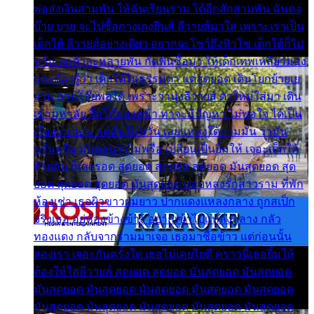
พ่อส่งเงินสามพัน ให้ฉันเรียนราม ได้อีกสักสามพัน ฉันคง
บ๊าย บาย จะไปซื้อกางเกงยีนส์ ลีวายส์มาใส่ เพราะเราเป็น
เด็กใต้ ลีวายส์อย่างเดียว อยากจะโชว์ถึงหิวโซ เด็กใต้ก็ไม่
หวั่น ตกตัวละหลายพัน กัดฟันซื้อมา ให้เด็กเทพเหลียวมอง
และต้องรู้ว่า เด็กใต้ไม่ธรรมดา แต่สุดยอด เดินโยกย้ายเย
ยวน กวนโอ๊ยพอได้ เพราะว่านุ่งลีวายส์ ตัวใหม่ใส่มา เดิน
เข้ามหาลัย จิ๊กโก๊มองหน้า ท่าจะมีปัญหา ไม่พอใจ ได้เป็น
เรื่องแน่นอน แต่ฉันไม่หวั่น เลยแหลงใต้ถามมัน ว่ามัน
พรั่นพรือ มันตอบว่าไม่พรื่อ เปลี่ยนเป็นยิ้มให้ เจอะเด็กใต้
ด้วยกัน ก็เลยรอด สุดยอด สุดยอด สุดยอด มันสุดยอด สุด
ยอด สุดยอด สุดยอด มันสุดยอด แอบหลงรักสาวราม ที่พัก
ห้องเช่า เธอผิวขาวผมยาว ปากแดงแหลงกลาง ถูกสเป็ก
จริงเธอ อยู่ห้องข้างข้าง อยากเข้าไปแหลงกลาง กลัว
ทองแดง กลับจากรามมาเจอ เธอมาซื้อข้าว แต่ก่อนนั้น
สองเรา เจอะกันครั้งใด เธอไม่เคยไยดี คราวนี้เธอยิ้มให้
ต้องให้ใส่ลีวายส์ สุดยอด สุดยอด มันสุดยอด มันสุดยอด
มันสุดยอด มันสุดยอด มันสุดยอด มันสุดยอด มันสุดยอด
มันสุดยอด มันสุดยอด มันสุดยอด มันสุดยอด มันสุดยอด