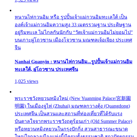
หนานไห่กวนอิม หรือ รูปปั้นเจ้าแม่กวนอิมทะเลใต้ เป็น
องค์เจ้าแม่กวนอิมความสูง 33 เมตรรวมฐาน ประดิษฐาน
อยู่ริมทะเล ไม่ไกลกันนักกับ “วัดเจ้าแม่กวนอิมไม่ยอมไป”
บนเกาะผู่โถวซาน เมืองโจวซาน มณฑลเจ้อเจียง ประเทศ
จีน
Nanhai Guanyin : หนานไห่กวนอิม...รูปปั้นเจ้าแม่กวนอิม
ทะเลใต้, ผู่โถวซาน ประเทศจีน
1,025 views
พระราชวังหยวนหมิงใหม่ (New Yuanming Palace/宮新園
明園) ในเมืองจูไห่ (Zhuhai) มณฑลกวางตุ้ง (Quangdong)
ประเทศจีน เป็นสวนและสถานที่ท่องเที่ยวที่ได้รับแรง
บันดาลใจจากพระราชวังฤดูร้อนเก่า (Old Summer Palace)
หรือหยวนหมิงหยวนในกรุงปักกิ่ง สวนสาธารณะขนาด
ใหญ่ใจกลางเมืองแห่งนี้มีครบทั้งธรรมชาติ สถาปัตยกรรม