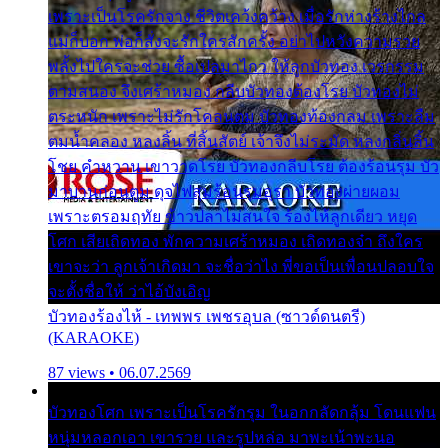
เพราะเป็นโรครักจาง ชีวิตเคว้งคว้าง เมื่อรักห่างร้างไกล
แม่ก็บอก พ่อก็สั่งจะรักใครสักครั้ง อย่าไปหวังความรวย
พลั้งไปใครจะช่วย ซื้อเปลมาไกว ให้ลูกบัวทอง เวรกรรม
ตามสนอง จึงเศร้าหมอง กลีบบัวทองต้องโรย บัวทองไม่
ตระหนัก เพราะไม่รักโคลนตม บัวทองท้องกลม เพราะลืม
ตมน้ำคลอง หลงลิ้น ที่สิ้นสัตย์ เจ้าจึงไม่ระมัด หลงกลิ่นลิ้น
โชย คำหวาน เขาวาดโรย บัวทองกลีบโรย ต้องร้อนรุม บัว
มาบานก่อนตูม ดุจไฟสุมร้อนรุมอุรา บัวทองผ่ายผอม
เพราะตรอมฤทัย ข้าวปลาไม่สนใจ ร้องไห้ลูกเดียว หยุด
โศก เสียเถิดทอง พักความเศร้าหมอง เถิดทองจ๋า ถึงใคร
เขาจะว่า ลูกเจ้าเกิดมา จะชื่อว่าไง พี่ขอเป็นเพื่อนปลอบใจ
จะตั้งชื่อให้ ว่าไอ้บังเอิญ
บัวทองร้องไห้ - เทพพร เพชรอุบล (ซาวด์ดนตรี)
(KARAOKE)
87 views • 06.07.2569
บัวทองโศก เพราะเป็นโรครักรุม ในอกกลัดกลุ้ม โดนแฟน
หนุ่มหลอกเอา เขารวย และรูปหล่อ มาพะเน้าพะนอ