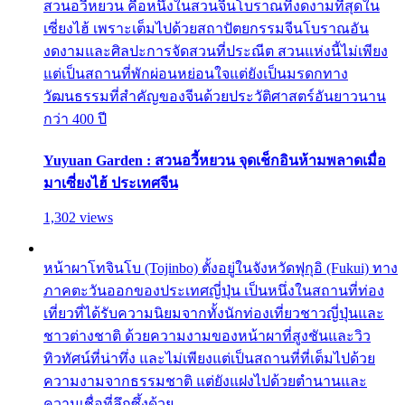
สวนอวี้หยวน คือหนึ่งในสวนจีนโบราณที่งดงามที่สุดใน
เซี่ยงไฮ้ เพราะเต็มไปด้วยสถาปัตยกรรมจีนโบราณอัน
งดงามและศิลปะการจัดสวนที่ประณีต สวนแห่งนี้ไม่เพียง
แต่เป็นสถานที่พักผ่อนหย่อนใจแต่ยังเป็นมรดกทาง
วัฒนธรรมที่สำคัญของจีนด้วยประวัติศาสตร์อันยาวนาน
กว่า 400 ปี
Yuyuan Garden : สวนอวี้หยวน จุดเช็กอินห้ามพลาดเมื่อ
มาเซี่ยงไฮ้ ประเทศจีน
1,302 views
หน้าผาโทจินโบ (Tojinbo) ตั้งอยู่ในจังหวัดฟุกุอิ (Fukui) ทาง
ภาคตะวันออกของประเทศญี่ปุ่น เป็นหนึ่งในสถานที่ท่อง
เที่ยวที่ได้รับความนิยมจากทั้งนักท่องเที่ยวชาวญี่ปุ่นและ
ชาวต่างชาติ ด้วยความงามของหน้าผาที่สูงชันและวิว
ทิวทัศน์ที่น่าทึ่ง และไม่เพียงแต่เป็นสถานที่ที่เต็มไปด้วย
ความงามจากธรรมชาติ แต่ยังแฝงไปด้วยตำนานและ
ความเชื่อที่ลึกซึ้งด้วย