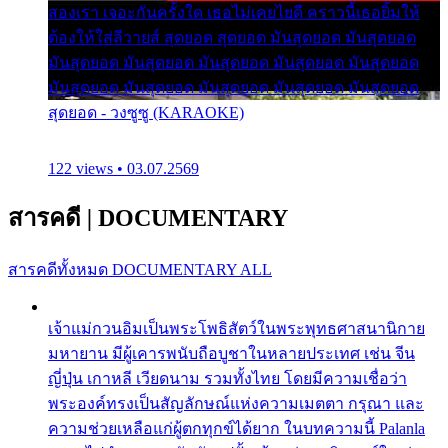
สองเรา เจอะกันครั้งใด เธอไม่เคยไยดี คราวนี้เธอยิ้มให้
ต้องให้ใส่ลีวายส์ สุดยอด สุดยอด มันสุดยอด มันสุดยอด
มันสุดยอด มันสุดยอด มันสุดยอด มันสุดยอด มันสุดยอด
มันสุดยอด มันสุดยอด มันสุดยอด มันสุดยอด มันสุดยอด
สุดยอด - วงซูซู (KARAOKE)
122 views • 03.07.2569
สารคดี
|
DOCUMENTARY
สารคดีทั้งหมด
DOCUMENTARY ALL
เจ้าแม่กวนอิมเป็นพระโพธิสัตว์ในพระพุทธศาสนานิกาย
มหายาน มีผู้เคารพนับถือบูชาในหลายประเทศ เช่น จีน
ญี่ปุ่น เกาหลี เวียดนาม รวมทั้งไทย โดยมีความเชื่อว่า
พระองค์ทรงเป็นสัญลักษณ์แห่งความเมตตา กรุณา และ
ความช่วยเหลือแก่ผู้ตกทุกข์ได้ยาก ในบทความนี้ Palanla