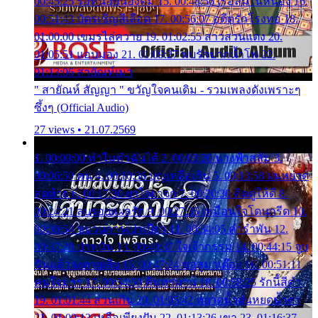
00:45:25 รอหน่อยน้องติ๋ม 15. 00:48:56 เรือล่มในหนอง 16.
00:51:43 บัตรเชิญสีเลือด 17. 00:56:07 อดีตรักโรงทอ 18.
01:00:00 เขมรไล่ควาย 19. 01:02:55 สาวสวนแตง 20.
01:05:51 แอบมอง 21. 01:09:27 พบรักปากน้ำโพ 22.
01:13:06 สายัณห์เมา
" สายัณห์ สัญญา " ขวัญใจคนเดิม - รวมเพลงดังเพราะๆ
ซึ้งๆ (Official Audio)
27 views • 21.07.2569
1. 00:00:00 ทำไมทำฉันได้ 2. 00:03:20 นางฟ้าสลัม 3.
00:06:50 คน 4. 00:10:36 บุญเหลือเกิน 5. 00:13:58 ฝนหยาด
สุดท้าย 6. 00:17:30 ยาใจยาจก 7. 00:20:30 คิดดูให้ดี 8.
00:24:21 ลบรอยแผลรัก 9. 00:27:35 เหมือนใจโดนกรีด 10.
00:30:54 ขบวนการเปาเปียว 11. 00:34:05 คำรำพัน 12.
00:37:20 ปาหนัน 13. 00:40:37 ใจเจ้ากรรม 14. 00:44:15 จูบ
ฉันแล้วจงตายเสีย 15. 00:47:24 ขอสูมาเต๊อะ 16. 00:51:11
คนใจมาร 17. 00:54:50 คืนทรมาน 18. 00:58:25 รักนี้สีดำ
19. 01:01:44 ส่วนเกิน 20. 01:05:42 หยาดน้ำฝนหยดน้ำตา
21. 01:09:13 เหลือเพียงฝัน 22. 01:13:26 เขา 23. 01:16:37