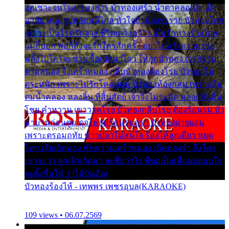
ออเซาะจนใจเบา สงสาร บัวทองเศร้า น้ำตาคลอเบ้า เฝ้า
อาลัย หนุ่มรูปหล่อหนีไกล หัวใจบัวทองระรวย บัวทองโศก
เพราะเป็นโรครักจาง ชีวิตเคว้งคว้าง เมื่อรักห่างร้างไกล
แม่ก็บอก พ่อก็สั่งจะรักใครสักครั้ง อย่าไปหวังความรวย
พลั้งไปใครจะช่วย ซื้อเปลมาไกว ให้ลูกบัวทอง เวรกรรม
ตามสนอง จึงเศร้าหมอง กลีบบัวทองต้องโรย บัวทองไม่
ตระหนัก เพราะไม่รักโคลนตม บัวทองท้องกลม เพราะลืม
ตมน้ำคลอง หลงลิ้น ที่สิ้นสัตย์ เจ้าจึงไม่ระมัด หลงกลิ่นลิ้น
โชย คำหวาน เขาวาดโรย บัวทองกลีบโรย ต้องร้อนรุม บัว
มาบานก่อนตูม ดุจไฟสุมร้อนรุมอุรา บัวทองผ่ายผอม
เพราะตรอมฤทัย ข้าวปลาไม่สนใจ ร้องไห้ลูกเดียว หยุด
โศก เสียเถิดทอง พักความเศร้าหมอง เถิดทองจ๋า ถึงใคร
เขาจะว่า ลูกเจ้าเกิดมา จะชื่อว่าไง พี่ขอเป็นเพื่อนปลอบใจ
จะตั้งชื่อให้ ว่าไอ้บังเอิญ
บัวทองร้องไห้ - เทพพร เพชรอุบล(KARAOKE)
109 views • 06.07.2569