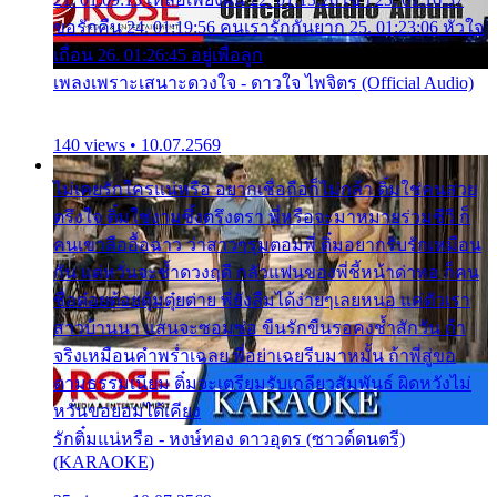
ขอรักคืน 24. 01:19:56 คนเรารักกันยาก 25. 01:23:06 หัวใจ
เถื่อน 26. 01:26:45 อยู่เพื่อลูก
เพลงเพราะเสนาะดวงใจ - ดาวใจ ไพจิตร (Official Audio)
140 views • 10.07.2569
ไม่เคยรักใครแน่หรือ อยากเชื่อถือก็ไม่กล้า ติ๋มใช่คนสวย
ตรึงใจ ติ๋มใช่งามซึ้งตรึงตรา พี่หรือจะมาหมายร่วมชีวี ก็
คนเขาลืออื้อฉาว ว่าสาวๆรุมตอมพี่ ติ๋มอยากรับรักเหมือน
กัน แต่หวั่นจะช้ำดวงฤดี กลัวแฟนของพี่ชี้หน้าด่าทอ ก็คน
ชื่อต๋อยต้อยตุ้มตุ๋ยต่าย พี่ยังลืมได้ง่ายๆเลยหนอ แค่ตัวเรา
สาวบ้านนา แสนจะซอมซ่อ ขืนรักขืนรอคงช้ำสักวัน ถ้า
จริงเหมือนคำพร่ำเฉลย พี่อย่าเฉยรีบมาหมั้น ถ้าพี่สู่ขอ
ตามธรรมเนียม ติ๋มจะเตรียมรับเกลียวสัมพันธ์ ผิดหวังไม่
หวั่นขอยอมได้เคียง
รักติ๋มแน่หรือ - หงษ์ทอง ดาวอุดร (ซาวด์ดนตรี)
(KARAOKE)