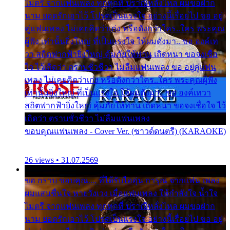
ไมตรี จากแฟนเพลง ทุกทุกที่ ปราณีหลั่งไหล ผมขอฝาก
นาม ยอดรักเอาไว้ โปรดเป็นแรงใจ อย่างนี้เรื่อยไป ขอ อยู่
คู่แฟนเพลง ไม่เคยคิดว่าเก่ง หรือดังกว่าใคร..ใคร พระคุณ
ผู้ฟัง เท่านั้นยิ่งใหญ่ ที่เป็นแรงใจ ให้ผมดังมา.. ขอ องค์เท
วา สถิตฟากฟ้ายิ่งใหญ่ คุ้มภัยให้ท่าน เถิดหนา ขอจงเชื่อ
ใจ ไว้เถิดว่า ตราบชั่วชีวา ไม่ลืมแฟนเพลง ขอ อยู่คู่แฟน
เพลง ไม่เคยคิดว่าเก่ง หรือดังกว่าใคร..ใคร พระคุณผู้ฟัง
เท่านั้นยิ่งใหญ่ ที่เป็นแรงใจ ให้ผมดังมา.. ขอ องค์เทวา
สถิตฟากฟ้ายิ่งใหญ่ คุ้มภัยให้ท่าน เถิดหนา ขอจงเชื่อใจ ไว้
เถิดว่า ตราบชั่วชีวา ไม่ลืมแฟนเพลง
ขอบคุณแฟนเพลง - Cover Ver. (ซาวด์ดนตรี) (KARAOKE)
26 views • 31.07.2569
ขอ กราบ ขอบคุณ.... ที่ได้รับไออุ่น การุณ จากแฟน เพลง
ผมแสนชื่นใจ หายวังเวง เมื่อแฟนเพลง ให้กำลังใจ น้ำใจ
ไมตรี จากแฟนเพลง ทุกทุกที่ ปราณีหลั่งไหล ผมขอฝาก
นาม ยอดรักเอาไว้ โปรดเป็นแรงใจ อย่างนี้เรื่อยไป ขอ อยู่