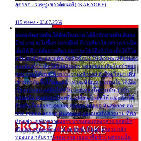
สุดยอด - วงซูซู (ซาวด์ดนตรี) (KARAOKE)
115 views • 03.07.2569
พ่อส่งเงินสามพัน ให้ฉันเรียนราม ได้อีกสักสามพัน ฉันคง
บ๊าย บาย จะไปซื้อกางเกงยีนส์ ลีวายส์มาใส่ เพราะเราเป็น
เด็กใต้ ลีวายส์อย่างเดียว อยากจะโชว์ถึงหิวโซ เด็กใต้ก็ไม่
หวั่น ตกตัวละหลายพัน กัดฟันซื้อมา ให้เด็กเทพเหลียวมอง
และต้องรู้ว่า เด็กใต้ไม่ธรรมดา แต่สุดยอด เดินโยกย้ายเย
ยวน กวนโอ๊ยพอได้ เพราะว่านุ่งลีวายส์ ตัวใหม่ใส่มา เดิน
เข้ามหาลัย จิ๊กโก๊มองหน้า ท่าจะมีปัญหา ไม่พอใจ ได้เป็น
เรื่องแน่นอน แต่ฉันไม่หวั่น เลยแหลงใต้ถามมัน ว่ามัน
พรั่นพรือ มันตอบว่าไม่พรื่อ เปลี่ยนเป็นยิ้มให้ เจอะเด็กใต้
ด้วยกัน ก็เลยรอด สุดยอด สุดยอด สุดยอด มันสุดยอด สุด
ยอด สุดยอด สุดยอด มันสุดยอด แอบหลงรักสาวราม ที่พัก
ห้องเช่า เธอผิวขาวผมยาว ปากแดงแหลงกลาง ถูกสเป็ก
จริงเธอ อยู่ห้องข้างข้าง อยากเข้าไปแหลงกลาง กลัว
ทองแดง กลับจากรามมาเจอ เธอมาซื้อข้าว แต่ก่อนนั้น