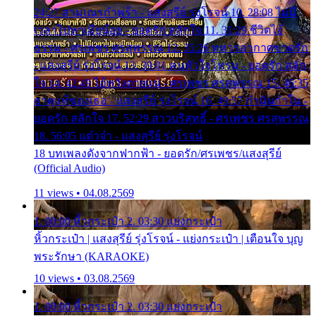
24:27 สามเณรกำพร้า - แสงสุรีย์ รุ่งโรจน์ 10. 28:08 ไม่มี
เวลาไปหาเมียน้อย - ยอดรัก สลักใจ 11. 31:29 ชีวิตไอ้
ธรรม - ศรเพชร ศรสุพรรณ 12. 35:26 ทหารอากาศขาดรัก
- แสงสุรีย์ รุ่งโรจน์ 13. 39:01 คนหัวใจโทรม - ยอดรัก สลัก
ใจ 14. 42:49 ไอ้หวังตายแน่ - ศรเพชร ศรสุพรรณ 15. 46:35
ธาตุแท้ของเธอ - แสงสุรีย์ รุ่งโรจน์ 16. 49:57 กำนันกำใน -
ยอดรัก สลักใจ 17. 52:29 สาวบริสุทธิ์ - ศรเพชร ศรสุพรรณ
18. 56:05 แต๋วจ๋า - แสงสุรีย์ รุ่งโรจน์
18 บทเพลงดังจากฟากฟ้า - ยอดรัก/ศรเพชร/แสงสุรีย์
(Official Audio)
11 views • 04.08.2569
1. 00:00 หิ้วกระเป๋า 2. 03:30 แย่งกระเป๋า
หิ้วกระเป๋า | แสงสุรีย์ รุ่งโรจน์ - แย่งกระเป๋า | เตือนใจ บุญ
พระรักษา (KARAOKE)
10 views • 03.08.2569
1. 00:00 หิ้วกระเป๋า 2. 03:30 แย่งกระเป๋า