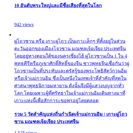
10 อันดับพระใหญ่และมีชื่อเสียงที่สุดในโลก
942 views
ผู่โถวซาน หรือ เกาะผู่โถว เป็นเกาะเล็กๆ ที่ตั้งอยู่ในส่วน
ตะวันออกของเมืองโจวซาน มณฑลเจ้อเจียง ประเทศจีน
โดยอยู่ทางตอนใต้ของนครเซี่ยงไฮ้ ผู่โถวซานเป็น 1 ใน 4
พุทธคีรีหรือภูเขาศักดิ์สิทธิ์ของจีน ชาวพุทธจีนเชื่อกันว่าผู่
โถวซานเป็นที่ประทับและตรัสรู้ของพระโพธิสัตว์กวนอิม
หรือเจ้าแม่กวนอิม ซึ่งเป็นหนึ่งในเทพเจ้าที่สำคัญที่สุดใน
ศาสนาพุทธนิกายมหายาน ดังนั้นจึงมีผู้แสวงบุญจากทั่ว
โลก โดยเฉพาะผู้ที่ศรัทธาในเจ้าแม่กวนอิมเดินทางมาที่
เกาะแห่งนี้เพื่อสักการะขอพรอยู่โดยตลอด
รวม 5 วัดสำคัญแห่งถิ่นกำเนิดเจ้าแม่กวนอิม | เกาะผู่โถว
ซาน มณฑลเจ้อเจียง ประเทศจีน
1,525 views