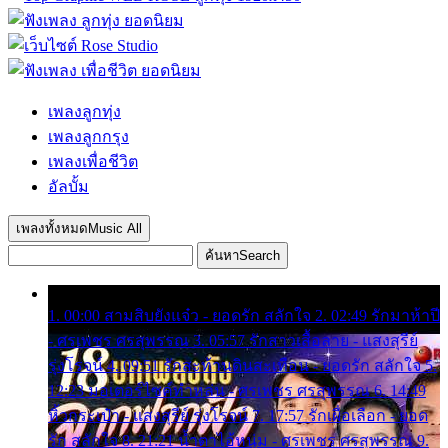
เพลงลูกทุ่ง
เพลงลูกกรุง
เพลงเพื่อชีวิต
อัลบั้ม
เพลงทั้งหมด
Music All
ค้นหา
Search
1. 00:00 สามสิบยังแจ๋ว - ยอดรัก สลักใจ 2. 02:49 รักมาห้าปี
- ศรเพชร ศรสุพรรณ 3. 05:57 รักสาวเสื้อลาย - แสงสุรีย์
รุ่งโรจน์ 4. 09:51 รักสะท้านดินสะเทือน - ยอดรัก สลักใจ 5.
12:23 มอเตอร์ไซค์ทำหล่น - ศรเพชร ศรสุพรรณ 6. 14:49
หิ้วกระเป๋า - แสงสุรีย์ รุ่งโรจน์ 7. 17:57 รักเผื่อเลือก - ยอด
รัก สลักใจ 8. 21:21 น้ำตาไอ้หนุ่ม - ศรเพชร ศรสุพรรณ 9.