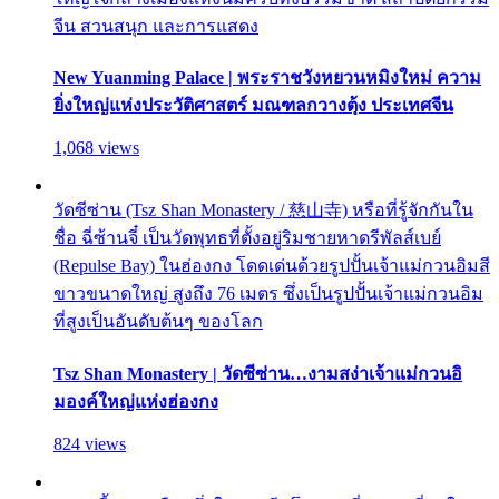
จีน สวนสนุก และการแสดง
New Yuanming Palace | พระราชวังหยวนหมิงใหม่ ความ
ยิ่งใหญ่แห่งประวัติศาสตร์ มณฑลกวางตุ้ง ประเทศจีน
1,068 views
วัดซีซ่าน (Tsz Shan Monastery / 慈山寺) หรือที่รู้จักกันใน
ชื่อ ฉี่ซ้านจี๋ เป็นวัดพุทธที่ตั้งอยู่ริมชายหาดรีพัลส์เบย์
(Repulse Bay) ในฮ่องกง โดดเด่นด้วยรูปปั้นเจ้าแม่กวนอิมสี
ขาวขนาดใหญ่ สูงถึง 76 เมตร ซึ่งเป็นรูปปั้นเจ้าแม่กวนอิม
ที่สูงเป็นอันดับต้นๆ ของโลก
Tsz Shan Monastery | วัดซีซ่าน…งามสง่าเจ้าแม่กวนอิ
มองค์ใหญ่แห่งฮ่องกง
824 views