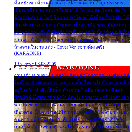
คือหยังเขา มีงานแต่งแล้ว ไปล้างแต่จาน ดั่งถูกประหาร
เมื่อเขาชื่นบาน แต่เราขื่นขม โอ้ รัก ลอยลม ไม่สม ดัง ใจ
ล้างจานคอยคู่ ไม่รู้ อีกนานเท่าใด จะได้ เลื่อนขั้นบันได ได้
เป็น ตำแหน่งเจ้าสาว มันเหงา เห็นเขามีคู่ ซมดู มีคู่ก็ม่วน
เข้าพาขวัญ เสียงโห่ตึงตึง มันซึ้ง อยู่แก่ใจ มื้อใด๋หนอ สิเป็น
งานเฮา มัวซอยเขา ใจเฮาซิด้าน มันทรมาน จับจาน เอย…
ล้างจานในงานแต่ง - Cover Ver. (ซาวด์ดนตรี)
(KARAOKE)
19 views • 03.08.2569
งานแต่ง เขาแซง แย่งเอาไปก่อน หัวใจอาวรณ์ มาซ่อน อยู่
ในห้องครัว ข้างนอกเจ้าสาว ส่งยิ้ม ให้คนไปทั่ว แต่เรา เฝ้า
อยู่ในครัว ทำตัวเป็นเด็ก ล้างจาน ในเมื่อ เจ้าสาว คือคน
บ้านใกล้ พึ่งพาอาศัย จำใจ ต้องไปช่วยงาน พอถึงเวลา เขา
พา กันเข้าพาขวัญ เพื่อนฝูง เฮฮาดังลั่น แต่เราล้างจาน
เดียวดาย เป็นคนพ่าย บ่มีความหมาย เคียงใจเจ้าบ่าว เป็น
คนพ่าย บ่มีความหมาย เคียงใจเจ้าบ่าว เพื่อนเจ้าสาว ยัง
เป็นบ่ได้ คือคนพ่าย ฮักคน ไม่มีใครสน เขาไม่เห็นคน ที่อยู่