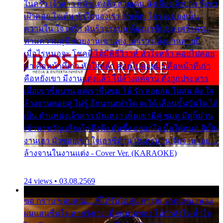
ในครัว เจ้าสาว ก็มัวแต่งตัว สวยเด่น นั่งเคียงเจ้าบ่าว ที่เขา
เฝ้าคอย ใจเต้น หัวใจของเรา ลำเค็ญ ใครจะมองเห็น
ความใน ใจ เศร้า มันร้าวระบม ต้องมาขื่นขม เศร้าตรม
ท่ามความสุขี ช่วยงานเขาแต่ง แต่เรา แล้งมาหลายปี
เมื่อไรหนอจะ โชคดี ได้มีพิธีวิวาห์ หัวใจหล้า คอยไปคอย
มา คือหน้าที่เก่า หัวใจหล้า คอยไปคอยมา คือหน้าที่เก่า
คือหยังเขา มีงานแต่งแล้ว ไปล้างแต่จาน ดั่งถูกประหาร
เมื่อเขาชื่นบาน แต่เราขื่นขม โอ้ รัก ลอยลม ไม่สม ดัง ใจ
ล้างจานคอยคู่ ไม่รู้ อีกนานเท่าใด จะได้ เลื่อนขั้นบันได ได้
เป็น ตำแหน่งเจ้าสาว มันเหงา เห็นเขามีคู่ ซมดู มีคู่ก็ม่วน
เข้าพาขวัญ เสียงโห่ตึงตึง มันซึ้ง อยู่แก่ใจ มื้อใด๋หนอ สิเป็น
งานเฮา มัวซอยเขา ใจเฮาซิด้าน มันทรมาน จับจาน เอย…
ล้างจานในงานแต่ง - Cover Ver. (KARAOKE)
24 views • 03.08.2569
ขอ กราบ ขอบคุณ.... ที่ได้รับไออุ่น การุณ จากแฟน เพลง
ผมแสนชื่นใจ หายวังเวง เมื่อแฟนเพลง ให้กำลังใจ น้ำใจ