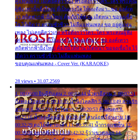
คู่แฟนเพลง ไม่เคยคิดว่าเก่ง หรือดังกว่าใคร..ใคร พระคุณ
ผู้ฟัง เท่านั้นยิ่งใหญ่ ที่เป็นแรงใจ ให้ผมดังมา.. ขอ องค์เท
วา สถิตฟากฟ้ายิ่งใหญ่ คุ้มภัยให้ท่าน เถิดหนา ขอจงเชื่อ
ใจ ไว้เถิดว่า ตราบชั่วชีวา ไม่ลืมแฟนเพลง ขอ อยู่คู่แฟน
เพลง ไม่เคยคิดว่าเก่ง หรือดังกว่าใคร..ใคร พระคุณผู้ฟัง
เท่านั้นยิ่งใหญ่ ที่เป็นแรงใจ ให้ผมดังมา.. ขอ องค์เทวา
สถิตฟากฟ้ายิ่งใหญ่ คุ้มภัยให้ท่าน เถิดหนา ขอจงเชื่อใจ ไว้
เถิดว่า ตราบชั่วชีวา ไม่ลืมแฟนเพลง
ขอบคุณแฟนเพลง - Cover Ver. (KARAOKE)
28 views • 31.07.2569
1. 00:00:00 ยินดีรับเดน 2. 00:03:44 น้ำตาอีสาน 3. 00:07:51
กิ่งทองใบหยก 4. 00:10:35 น้ำนิ่งไหลลึก 5. 00:13:49 ลานรัก
ลานเท 6. 00:17:06 จำใจจาก 7. 00:20:53 คืนฝนตก 8.
00:25:16 น้ำลงเดือนยี่ 9. 00:28:47 โสนน้อยเรือนงาม 10.
00:32:29 ตอไม้ที่ตายแล้ว 11. 00:35:41 น้ำกรดแช่เย็น 12.
00:39:08 อยากฟังซ้ำ 13. 00:42:32 รู้ว่าเขาหลอก 14.