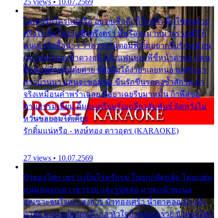
25 views • 10.07.2569
ไม่เคยรักใครแน่หรือ อยากเชื่อถือก็ไม่กล้า ติ๋มใช่คนสวย
ตรึงใจ ติ๋มใช่งามซึ้งตรึงตรา พี่หรือจะมาหมายร่วมชีวี ก็
คนเขาลืออื้อฉาว ว่าสาวๆรุมตอมพี่ ติ๋มอยากรับรักเหมือน
กัน แต่หวั่นจะช้ำดวงฤดี กลัวแฟนของพี่ชี้หน้าด่าทอ ก็คน
ชื่อต๋อยต้อยตุ้มตุ๋ยต่าย พี่ยังลืมได้ง่ายๆเลยหนอ แค่ตัวเรา
สาวบ้านนา แสนจะซอมซ่อ ขืนรักขืนรอคงช้ำสักวัน ถ้า
จริงเหมือนคำพร่ำเฉลย พี่อย่าเฉยรีบมาหมั้น ถ้าพี่สู่ขอ
ตามธรรมเนียม ติ๋มจะเตรียมรับเกลียวสัมพันธ์ ผิดหวังไม่
หวั่นขอยอมได้เคียง
รักติ๋มแน่หรือ - หงษ์ทอง ดาวอุดร (KARAOKE)
27 views • 10.07.2569
บัวทองโศก เพราะเป็นโรครักรุม ในอกกลัดกลุ้ม โดนแฟน
หนุ่มหลอกเอา เขารวย และรูปหล่อ มาพะเน้าพะนอ
ออเซาะจนใจเบา สงสาร บัวทองเศร้า น้ำตาคลอเบ้า เฝ้า
อาลัย หนุ่มรูปหล่อหนีไกล หัวใจบัวทองระรวย บัวทองโศก