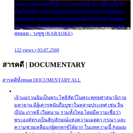
สองเรา เจอะกันครั้งใด เธอไม่เคยไยดี คราวนี้เธอยิ้มให้
ต้องให้ใส่ลีวายส์ สุดยอด สุดยอด มันสุดยอด มันสุดยอด
มันสุดยอด มันสุดยอด มันสุดยอด มันสุดยอด มันสุดยอด
มันสุดยอด มันสุดยอด มันสุดยอด มันสุดยอด มันสุดยอด
สุดยอด - วงซูซู (KARAOKE)
122 views • 03.07.2569
สารคดี
|
DOCUMENTARY
สารคดีทั้งหมด
DOCUMENTARY ALL
เจ้าแม่กวนอิมเป็นพระโพธิสัตว์ในพระพุทธศาสนานิกาย
มหายาน มีผู้เคารพนับถือบูชาในหลายประเทศ เช่น จีน
ญี่ปุ่น เกาหลี เวียดนาม รวมทั้งไทย โดยมีความเชื่อว่า
พระองค์ทรงเป็นสัญลักษณ์แห่งความเมตตา กรุณา และ
ความช่วยเหลือแก่ผู้ตกทุกข์ได้ยาก ในบทความนี้ Palanla