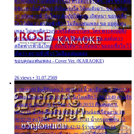
คู่แฟนเพลง ไม่เคยคิดว่าเก่ง หรือดังกว่าใคร..ใคร พระคุณ
ผู้ฟัง เท่านั้นยิ่งใหญ่ ที่เป็นแรงใจ ให้ผมดังมา.. ขอ องค์เท
วา สถิตฟากฟ้ายิ่งใหญ่ คุ้มภัยให้ท่าน เถิดหนา ขอจงเชื่อ
ใจ ไว้เถิดว่า ตราบชั่วชีวา ไม่ลืมแฟนเพลง ขอ อยู่คู่แฟน
เพลง ไม่เคยคิดว่าเก่ง หรือดังกว่าใคร..ใคร พระคุณผู้ฟัง
เท่านั้นยิ่งใหญ่ ที่เป็นแรงใจ ให้ผมดังมา.. ขอ องค์เทวา
สถิตฟากฟ้ายิ่งใหญ่ คุ้มภัยให้ท่าน เถิดหนา ขอจงเชื่อใจ ไว้
เถิดว่า ตราบชั่วชีวา ไม่ลืมแฟนเพลง
ขอบคุณแฟนเพลง - Cover Ver. (KARAOKE)
26 views • 31.07.2569
1. 00:00:00 ยินดีรับเดน 2. 00:03:44 น้ำตาอีสาน 3. 00:07:51
กิ่งทองใบหยก 4. 00:10:35 น้ำนิ่งไหลลึก 5. 00:13:49 ลานรัก
ลานเท 6. 00:17:06 จำใจจาก 7. 00:20:53 คืนฝนตก 8.
00:25:16 น้ำลงเดือนยี่ 9. 00:28:47 โสนน้อยเรือนงาม 10.
00:32:29 ตอไม้ที่ตายแล้ว 11. 00:35:41 น้ำกรดแช่เย็น 12.
00:39:08 อยากฟังซ้ำ 13. 00:42:32 รู้ว่าเขาหลอก 14.