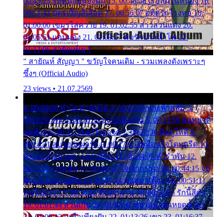
00:45:25 รอหน่อยน้องติ๋ม 15. 00:48:56 เรือล่มในหนอง 16.
00:51:43 บัตรเชิญสีเลือด 17. 00:56:07 อดีตรักโรงทอ 18.
01:00:00 เขมรไล่ควาย 19. 01:02:55 สาวสวนแตง 20.
01:05:51 แอบมอง 21. 01:09:27 พบรักปากน้ำโพ 22.
01:13:06 สายัณห์เมา
" สายัณห์ สัญญา " ขวัญใจคนเดิม - รวมเพลงดังเพราะๆ
ซึ้งๆ (Official Audio)
23 views • 21.07.2569
1. 00:00:00 ทำไมทำฉันได้ 2. 00:03:20 นางฟ้าสลัม 3.
00:06:50 คน 4. 00:10:36 บุญเหลือเกิน 5. 00:13:58 ฝนหยาด
สุดท้าย 6. 00:17:30 ยาใจยาจก 7. 00:20:30 คิดดูให้ดี 8.
00:24:21 ลบรอยแผลรัก 9. 00:27:35 เหมือนใจโดนกรีด 10.
00:30:54 ขบวนการเปาเปียว 11. 00:34:05 คำรำพัน 12.
00:37:20 ปาหนัน 13. 00:40:37 ใจเจ้ากรรม 14. 00:44:15 จูบ
ฉันแล้วจงตายเสีย 15. 00:47:24 ขอสูมาเต๊อะ 16. 00:51:11
คนใจมาร 17. 00:54:50 คืนทรมาน 18. 00:58:25 รักนี้สีดำ
19. 01:01:44 ส่วนเกิน 20. 01:05:42 หยาดน้ำฝนหยดน้ำตา
21. 01:09:13 เหลือเพียงฝัน 22. 01:13:26 เขา 23. 01:16:37