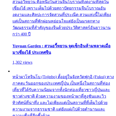
สวนอวี้หยวน คือหนึ่งในสวนจีนโบราณที่งดงามที่สุดใน
เซี่ยงไฮ้ เพราะเต็มไปด้วยสถาปัตยกรรมจีนโบราณอัน
งดงามและศิลปะการจัดสวนที่ประณีต สวนแห่งนี้ไม่เพียง
แต่เป็นสถานที่พักผ่อนหย่อนใจแต่ยังเป็นมรดกทาง
วัฒนธรรมที่สำคัญของจีนด้วยประวัติศาสตร์อันยาวนาน
กว่า 400 ปี
Yuyuan Garden : สวนอวี้หยวน จุดเช็กอินห้ามพลาดเมื่อ
มาเซี่ยงไฮ้ ประเทศจีน
1,302 views
หน้าผาโทจินโบ (Tojinbo) ตั้งอยู่ในจังหวัดฟุกุอิ (Fukui) ทาง
ภาคตะวันออกของประเทศญี่ปุ่น เป็นหนึ่งในสถานที่ท่อง
เที่ยวที่ได้รับความนิยมจากทั้งนักท่องเที่ยวชาวญี่ปุ่นและ
ชาวต่างชาติ ด้วยความงามของหน้าผาที่สูงชันและวิว
ทิวทัศน์ที่น่าทึ่ง และไม่เพียงแต่เป็นสถานที่ที่เต็มไปด้วย
ความงามจากธรรมชาติ แต่ยังแฝงไปด้วยตำนานและ
ความเชื่อที่ลึกซึ้งด้วย