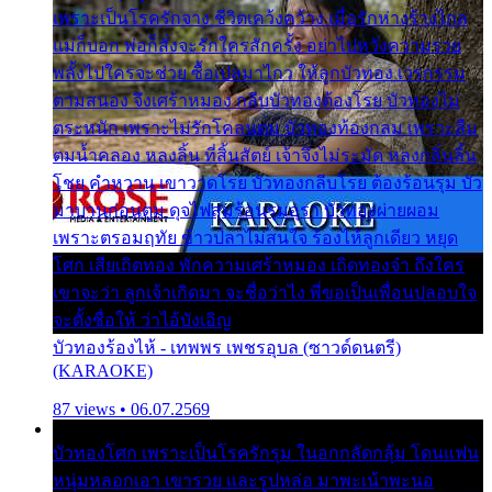
เพราะเป็นโรครักจาง ชีวิตเคว้งคว้าง เมื่อรักห่างร้างไกล
แม่ก็บอก พ่อก็สั่งจะรักใครสักครั้ง อย่าไปหวังความรวย
พลั้งไปใครจะช่วย ซื้อเปลมาไกว ให้ลูกบัวทอง เวรกรรม
ตามสนอง จึงเศร้าหมอง กลีบบัวทองต้องโรย บัวทองไม่
ตระหนัก เพราะไม่รักโคลนตม บัวทองท้องกลม เพราะลืม
ตมน้ำคลอง หลงลิ้น ที่สิ้นสัตย์ เจ้าจึงไม่ระมัด หลงกลิ่นลิ้น
โชย คำหวาน เขาวาดโรย บัวทองกลีบโรย ต้องร้อนรุม บัว
มาบานก่อนตูม ดุจไฟสุมร้อนรุมอุรา บัวทองผ่ายผอม
เพราะตรอมฤทัย ข้าวปลาไม่สนใจ ร้องไห้ลูกเดียว หยุด
โศก เสียเถิดทอง พักความเศร้าหมอง เถิดทองจ๋า ถึงใคร
เขาจะว่า ลูกเจ้าเกิดมา จะชื่อว่าไง พี่ขอเป็นเพื่อนปลอบใจ
จะตั้งชื่อให้ ว่าไอ้บังเอิญ
บัวทองร้องไห้ - เทพพร เพชรอุบล (ซาวด์ดนตรี)
(KARAOKE)
87 views • 06.07.2569
บัวทองโศก เพราะเป็นโรครักรุม ในอกกลัดกลุ้ม โดนแฟน
หนุ่มหลอกเอา เขารวย และรูปหล่อ มาพะเน้าพะนอ