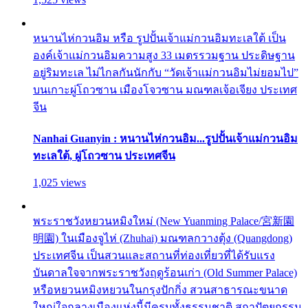
หนานไห่กวนอิม หรือ รูปปั้นเจ้าแม่กวนอิมทะเลใต้ เป็น
องค์เจ้าแม่กวนอิมความสูง 33 เมตรรวมฐาน ประดิษฐาน
อยู่ริมทะเล ไม่ไกลกันนักกับ “วัดเจ้าแม่กวนอิมไม่ยอมไป”
บนเกาะผู่โถวซาน เมืองโจวซาน มณฑลเจ้อเจียง ประเทศ
จีน
Nanhai Guanyin : หนานไห่กวนอิม...รูปปั้นเจ้าแม่กวนอิม
ทะเลใต้, ผู่โถวซาน ประเทศจีน
1,025 views
พระราชวังหยวนหมิงใหม่ (New Yuanming Palace/宮新園
明園) ในเมืองจูไห่ (Zhuhai) มณฑลกวางตุ้ง (Quangdong)
ประเทศจีน เป็นสวนและสถานที่ท่องเที่ยวที่ได้รับแรง
บันดาลใจจากพระราชวังฤดูร้อนเก่า (Old Summer Palace)
หรือหยวนหมิงหยวนในกรุงปักกิ่ง สวนสาธารณะขนาด
ใหญ่ใจกลางเมืองแห่งนี้มีครบทั้งธรรมชาติ สถาปัตยกรรม