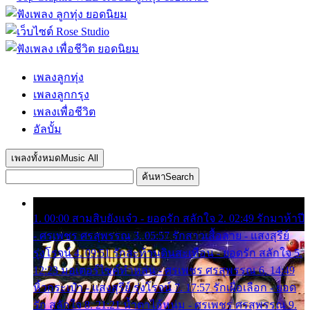
เพลงลูกทุ่ง
เพลงลูกกรุง
เพลงเพื่อชีวิต
อัลบั้ม
เพลงทั้งหมด
Music All
ค้นหา
Search
1. 00:00 สามสิบยังแจ๋ว - ยอดรัก สลักใจ 2. 02:49 รักมาห้าปี
- ศรเพชร ศรสุพรรณ 3. 05:57 รักสาวเสื้อลาย - แสงสุรีย์
รุ่งโรจน์ 4. 09:51 รักสะท้านดินสะเทือน - ยอดรัก สลักใจ 5.
12:23 มอเตอร์ไซค์ทำหล่น - ศรเพชร ศรสุพรรณ 6. 14:49
หิ้วกระเป๋า - แสงสุรีย์ รุ่งโรจน์ 7. 17:57 รักเผื่อเลือก - ยอด
รัก สลักใจ 8. 21:21 น้ำตาไอ้หนุ่ม - ศรเพชร ศรสุพรรณ 9.