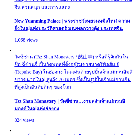
จีน สวนสนุก และการแสดง
New Yuanming Palace | พระราชวังหยวนหมิงใหม่ ความ
ยิ่งใหญ่แห่งประวัติศาสตร์ มณฑลกวางตุ้ง ประเทศจีน
1,068 views
วัดซีซ่าน (Tsz Shan Monastery / 慈山寺) หรือที่รู้จักกันใน
ชื่อ ฉี่ซ้านจี๋ เป็นวัดพุทธที่ตั้งอยู่ริมชายหาดรีพัลส์เบย์
(Repulse Bay) ในฮ่องกง โดดเด่นด้วยรูปปั้นเจ้าแม่กวนอิมสี
ขาวขนาดใหญ่ สูงถึง 76 เมตร ซึ่งเป็นรูปปั้นเจ้าแม่กวนอิม
ที่สูงเป็นอันดับต้นๆ ของโลก
Tsz Shan Monastery | วัดซีซ่าน…งามสง่าเจ้าแม่กวนอิ
มองค์ใหญ่แห่งฮ่องกง
824 views