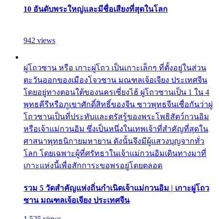
10 อันดับพระใหญ่และมีชื่อเสียงที่สุดในโลก
942 views
ผู่โถวซาน หรือ เกาะผู่โถว เป็นเกาะเล็กๆ ที่ตั้งอยู่ในส่วน
ตะวันออกของเมืองโจวซาน มณฑลเจ้อเจียง ประเทศจีน
โดยอยู่ทางตอนใต้ของนครเซี่ยงไฮ้ ผู่โถวซานเป็น 1 ใน 4
พุทธคีรีหรือภูเขาศักดิ์สิทธิ์ของจีน ชาวพุทธจีนเชื่อกันว่าผู่
โถวซานเป็นที่ประทับและตรัสรู้ของพระโพธิสัตว์กวนอิม
หรือเจ้าแม่กวนอิม ซึ่งเป็นหนึ่งในเทพเจ้าที่สำคัญที่สุดใน
ศาสนาพุทธนิกายมหายาน ดังนั้นจึงมีผู้แสวงบุญจากทั่ว
โลก โดยเฉพาะผู้ที่ศรัทธาในเจ้าแม่กวนอิมเดินทางมาที่
เกาะแห่งนี้เพื่อสักการะขอพรอยู่โดยตลอด
รวม 5 วัดสำคัญแห่งถิ่นกำเนิดเจ้าแม่กวนอิม | เกาะผู่โถว
ซาน มณฑลเจ้อเจียง ประเทศจีน
1,525 views