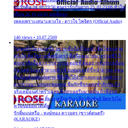
ขอรักคืน 24. 01:19:56 คนเรารักกันยาก 25. 01:23:06 หัวใจ
เถื่อน 26. 01:26:45 อยู่เพื่อลูก
เพลงเพราะเสนาะดวงใจ - ดาวใจ ไพจิตร (Official Audio)
140 views • 10.07.2569
ไม่เคยรักใครแน่หรือ อยากเชื่อถือก็ไม่กล้า ติ๋มใช่คนสวย
ตรึงใจ ติ๋มใช่งามซึ้งตรึงตรา พี่หรือจะมาหมายร่วมชีวี ก็
คนเขาลืออื้อฉาว ว่าสาวๆรุมตอมพี่ ติ๋มอยากรับรักเหมือน
กัน แต่หวั่นจะช้ำดวงฤดี กลัวแฟนของพี่ชี้หน้าด่าทอ ก็คน
ชื่อต๋อยต้อยตุ้มตุ๋ยต่าย พี่ยังลืมได้ง่ายๆเลยหนอ แค่ตัวเรา
สาวบ้านนา แสนจะซอมซ่อ ขืนรักขืนรอคงช้ำสักวัน ถ้า
จริงเหมือนคำพร่ำเฉลย พี่อย่าเฉยรีบมาหมั้น ถ้าพี่สู่ขอ
ตามธรรมเนียม ติ๋มจะเตรียมรับเกลียวสัมพันธ์ ผิดหวังไม่
หวั่นขอยอมได้เคียง
รักติ๋มแน่หรือ - หงษ์ทอง ดาวอุดร (ซาวด์ดนตรี)
(KARAOKE)