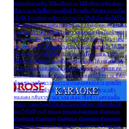
พ่อส่งเงินสามพัน ให้ฉันเรียนราม ได้อีกสักสามพัน ฉันคง
บ๊าย บาย จะไปซื้อกางเกงยีนส์ ลีวายส์มาใส่ เพราะเราเป็น
เด็กใต้ ลีวายส์อย่างเดียว อยากจะโชว์ถึงหิวโซ เด็กใต้ก็ไม่
หวั่น ตกตัวละหลายพัน กัดฟันซื้อมา ให้เด็กเทพเหลียวมอง
และต้องรู้ว่า เด็กใต้ไม่ธรรมดา แต่สุดยอด เดินโยกย้ายเย
ยวน กวนโอ๊ยพอได้ เพราะว่านุ่งลีวายส์ ตัวใหม่ใส่มา เดิน
เข้ามหาลัย จิ๊กโก๊มองหน้า ท่าจะมีปัญหา ไม่พอใจ ได้เป็น
เรื่องแน่นอน แต่ฉันไม่หวั่น เลยแหลงใต้ถามมัน ว่ามัน
พรั่นพรือ มันตอบว่าไม่พรื่อ เปลี่ยนเป็นยิ้มให้ เจอะเด็กใต้
ด้วยกัน ก็เลยรอด สุดยอด สุดยอด สุดยอด มันสุดยอด สุด
ยอด สุดยอด สุดยอด มันสุดยอด แอบหลงรักสาวราม ที่พัก
ห้องเช่า เธอผิวขาวผมยาว ปากแดงแหลงกลาง ถูกสเป็ก
จริงเธอ อยู่ห้องข้างข้าง อยากเข้าไปแหลงกลาง กลัว
ทองแดง กลับจากรามมาเจอ เธอมาซื้อข้าว แต่ก่อนนั้น
สองเรา เจอะกันครั้งใด เธอไม่เคยไยดี คราวนี้เธอยิ้มให้
ต้องให้ใส่ลีวายส์ สุดยอด สุดยอด มันสุดยอด มันสุดยอด
มันสุดยอด มันสุดยอด มันสุดยอด มันสุดยอด มันสุดยอด
มันสุดยอด มันสุดยอด มันสุดยอด มันสุดยอด มันสุดยอด