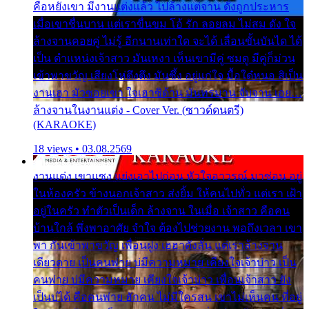
คือหยังเขา มีงานแต่งแล้ว ไปล้างแต่จาน ดั่งถูกประหาร
เมื่อเขาชื่นบาน แต่เราขื่นขม โอ้ รัก ลอยลม ไม่สม ดัง ใจ
ล้างจานคอยคู่ ไม่รู้ อีกนานเท่าใด จะได้ เลื่อนขั้นบันได ได้
เป็น ตำแหน่งเจ้าสาว มันเหงา เห็นเขามีคู่ ซมดู มีคู่ก็ม่วน
เข้าพาขวัญ เสียงโห่ตึงตึง มันซึ้ง อยู่แก่ใจ มื้อใด๋หนอ สิเป็น
งานเฮา มัวซอยเขา ใจเฮาซิด้าน มันทรมาน จับจาน เอย…
ล้างจานในงานแต่ง - Cover Ver. (ซาวด์ดนตรี)
(KARAOKE)
18 views • 03.08.2569
งานแต่ง เขาแซง แย่งเอาไปก่อน หัวใจอาวรณ์ มาซ่อน อยู่
ในห้องครัว ข้างนอกเจ้าสาว ส่งยิ้ม ให้คนไปทั่ว แต่เรา เฝ้า
อยู่ในครัว ทำตัวเป็นเด็ก ล้างจาน ในเมื่อ เจ้าสาว คือคน
บ้านใกล้ พึ่งพาอาศัย จำใจ ต้องไปช่วยงาน พอถึงเวลา เขา
พา กันเข้าพาขวัญ เพื่อนฝูง เฮฮาดังลั่น แต่เราล้างจาน
เดียวดาย เป็นคนพ่าย บ่มีความหมาย เคียงใจเจ้าบ่าว เป็น
คนพ่าย บ่มีความหมาย เคียงใจเจ้าบ่าว เพื่อนเจ้าสาว ยัง
เป็นบ่ได้ คือคนพ่าย ฮักคน ไม่มีใครสน เขาไม่เห็นคน ที่อยู่