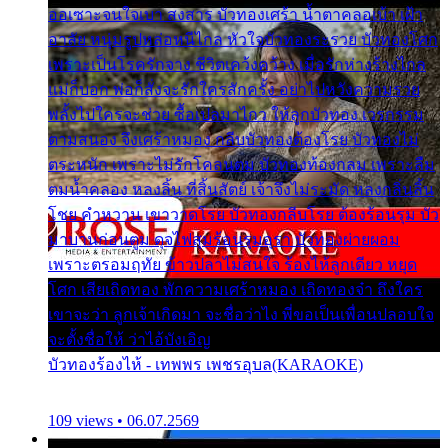
ออเซาะจนใจเบา สงสาร บัวทองเศร้า น้ำตาคลอเบ้า เฝ้า
อาลัย หนุ่มรูปหล่อหนีไกล หัวใจบัวทองระรวย บัวทองโศก
เพราะเป็นโรครักจาง ชีวิตเคว้งคว้าง เมื่อรักห่างร้างไกล
แม่ก็บอก พ่อก็สั่งจะรักใครสักครั้ง อย่าไปหวังความรวย
พลั้งไปใครจะช่วย ซื้อเปลมาไกว ให้ลูกบัวทอง เวรกรรม
ตามสนอง จึงเศร้าหมอง กลีบบัวทองต้องโรย บัวทองไม่
ตระหนัก เพราะไม่รักโคลนตม บัวทองท้องกลม เพราะลืม
ตมน้ำคลอง หลงลิ้น ที่สิ้นสัตย์ เจ้าจึงไม่ระมัด หลงกลิ่นลิ้น
โชย คำหวาน เขาวาดโรย บัวทองกลีบโรย ต้องร้อนรุม บัว
มาบานก่อนตูม ดุจไฟสุมร้อนรุมอุรา บัวทองผ่ายผอม
เพราะตรอมฤทัย ข้าวปลาไม่สนใจ ร้องไห้ลูกเดียว หยุด
โศก เสียเถิดทอง พักความเศร้าหมอง เถิดทองจ๋า ถึงใคร
เขาจะว่า ลูกเจ้าเกิดมา จะชื่อว่าไง พี่ขอเป็นเพื่อนปลอบใจ
จะตั้งชื่อให้ ว่าไอ้บังเอิญ
บัวทองร้องไห้ - เทพพร เพชรอุบล(KARAOKE)
109 views • 06.07.2569