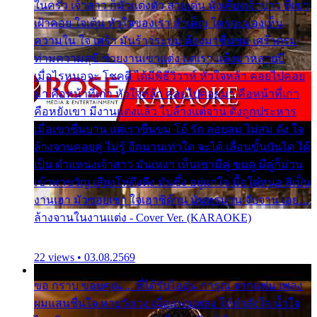
ในครัว เจ้าสาว ก็มัวแต่งตัว สวยเด่น นั่งเคียงเจ้าบ่าว ที่เขา
เฝ้าคอย ใจเต้น หัวใจของเรา ลำเค็ญ ใครจะมองเห็น
ความใน ใจ เศร้า มันร้าวระบม ต้องมาขื่นขม เศร้าตรม
ท่ามความสุขี ช่วยงานเขาแต่ง แต่เรา แล้งมาหลายปี
เมื่อไรหนอจะ โชคดี ได้มีพิธีวิวาห์ หัวใจหล้า คอยไปคอย
มา คือหน้าที่เก่า หัวใจหล้า คอยไปคอยมา คือหน้าที่เก่า
คือหยังเขา มีงานแต่งแล้ว ไปล้างแต่จาน ดั่งถูกประหาร
เมื่อเขาชื่นบาน แต่เราขื่นขม โอ้ รัก ลอยลม ไม่สม ดัง ใจ
ล้างจานคอยคู่ ไม่รู้ อีกนานเท่าใด จะได้ เลื่อนขั้นบันได ได้
เป็น ตำแหน่งเจ้าสาว มันเหงา เห็นเขามีคู่ ซมดู มีคู่ก็ม่วน
เข้าพาขวัญ เสียงโห่ตึงตึง มันซึ้ง อยู่แก่ใจ มื้อใด๋หนอ สิเป็น
งานเฮา มัวซอยเขา ใจเฮาซิด้าน มันทรมาน จับจาน เอย…
ล้างจานในงานแต่ง - Cover Ver. (KARAOKE)
22 views • 03.08.2569
ขอ กราบ ขอบคุณ.... ที่ได้รับไออุ่น การุณ จากแฟน เพลง
ผมแสนชื่นใจ หายวังเวง เมื่อแฟนเพลง ให้กำลังใจ น้ำใจ