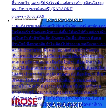
หิ้วกระเป๋า | แสงสุรีย์ รุ่งโรจน์ - แย่งกระเป๋า | เตือนใจ บุญ
พระรักษา (ซาวด์ดนตรี) (KARAOKE)
6 views • 03.08.2569
งานแต่ง เขาแซง แย่งเอาไปก่อน หัวใจอาวรณ์ มาซ่อน อยู่
ในห้องครัว ข้างนอกเจ้าสาว ส่งยิ้ม ให้คนไปทั่ว แต่เรา เฝ้า
อยู่ในครัว ทำตัวเป็นเด็ก ล้างจาน ในเมื่อ เจ้าสาว คือคน
บ้านใกล้ พึ่งพาอาศัย จำใจ ต้องไปช่วยงาน พอถึงเวลา เขา
พา กันเข้าพาขวัญ เพื่อนฝูง เฮฮาดังลั่น แต่เราล้างจาน
เดียวดาย เป็นคนพ่าย บ่มีความหมาย เคียงใจเจ้าบ่าว เป็น
คนพ่าย บ่มีความหมาย เคียงใจเจ้าบ่าว เพื่อนเจ้าสาว ยัง
เป็นบ่ได้ คือคนพ่าย ฮักคน ไม่มีใครสน เขาไม่เห็นคน ที่อยู่
ในครัว เจ้าสาว ก็มัวแต่งตัว สวยเด่น นั่งเคียงเจ้าบ่าว ที่เขา
เฝ้าคอย ใจเต้น หัวใจของเรา ลำเค็ญ ใครจะมองเห็น
ความใน ใจ เศร้า มันร้าวระบม ต้องมาขื่นขม เศร้าตรม
ท่ามความสุขี ช่วยงานเขาแต่ง แต่เรา แล้งมาหลายปี
เมื่อไรหนอจะ โชคดี ได้มีพิธีวิวาห์ หัวใจหล้า คอยไปคอย
มา คือหน้าที่เก่า หัวใจหล้า คอยไปคอยมา คือหน้าที่เก่า