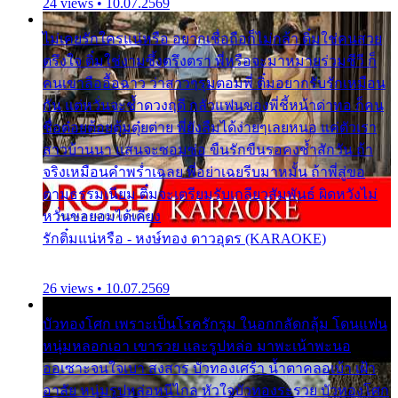
24 views • 10.07.2569
ไม่เคยรักใครแน่หรือ อยากเชื่อถือก็ไม่กล้า ติ๋มใช่คนสวย
ตรึงใจ ติ๋มใช่งามซึ้งตรึงตรา พี่หรือจะมาหมายร่วมชีวี ก็
คนเขาลืออื้อฉาว ว่าสาวๆรุมตอมพี่ ติ๋มอยากรับรักเหมือน
กัน แต่หวั่นจะช้ำดวงฤดี กลัวแฟนของพี่ชี้หน้าด่าทอ ก็คน
ชื่อต๋อยต้อยตุ้มตุ๋ยต่าย พี่ยังลืมได้ง่ายๆเลยหนอ แค่ตัวเรา
สาวบ้านนา แสนจะซอมซ่อ ขืนรักขืนรอคงช้ำสักวัน ถ้า
จริงเหมือนคำพร่ำเฉลย พี่อย่าเฉยรีบมาหมั้น ถ้าพี่สู่ขอ
ตามธรรมเนียม ติ๋มจะเตรียมรับเกลียวสัมพันธ์ ผิดหวังไม่
หวั่นขอยอมได้เคียง
รักติ๋มแน่หรือ - หงษ์ทอง ดาวอุดร (KARAOKE)
26 views • 10.07.2569
บัวทองโศก เพราะเป็นโรครักรุม ในอกกลัดกลุ้ม โดนแฟน
หนุ่มหลอกเอา เขารวย และรูปหล่อ มาพะเน้าพะนอ
ออเซาะจนใจเบา สงสาร บัวทองเศร้า น้ำตาคลอเบ้า เฝ้า
อาลัย หนุ่มรูปหล่อหนีไกล หัวใจบัวทองระรวย บัวทองโศก