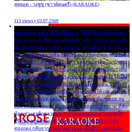
สุดยอด - วงซูซู (ซาวด์ดนตรี) (KARAOKE)
113 views • 03.07.2569
พ่อส่งเงินสามพัน ให้ฉันเรียนราม ได้อีกสักสามพัน ฉันคง
บ๊าย บาย จะไปซื้อกางเกงยีนส์ ลีวายส์มาใส่ เพราะเราเป็น
เด็กใต้ ลีวายส์อย่างเดียว อยากจะโชว์ถึงหิวโซ เด็กใต้ก็ไม่
หวั่น ตกตัวละหลายพัน กัดฟันซื้อมา ให้เด็กเทพเหลียวมอง
และต้องรู้ว่า เด็กใต้ไม่ธรรมดา แต่สุดยอด เดินโยกย้ายเย
ยวน กวนโอ๊ยพอได้ เพราะว่านุ่งลีวายส์ ตัวใหม่ใส่มา เดิน
เข้ามหาลัย จิ๊กโก๊มองหน้า ท่าจะมีปัญหา ไม่พอใจ ได้เป็น
เรื่องแน่นอน แต่ฉันไม่หวั่น เลยแหลงใต้ถามมัน ว่ามัน
พรั่นพรือ มันตอบว่าไม่พรื่อ เปลี่ยนเป็นยิ้มให้ เจอะเด็กใต้
ด้วยกัน ก็เลยรอด สุดยอด สุดยอด สุดยอด มันสุดยอด สุด
ยอด สุดยอด สุดยอด มันสุดยอด แอบหลงรักสาวราม ที่พัก
ห้องเช่า เธอผิวขาวผมยาว ปากแดงแหลงกลาง ถูกสเป็ก
จริงเธอ อยู่ห้องข้างข้าง อยากเข้าไปแหลงกลาง กลัว
ทองแดง กลับจากรามมาเจอ เธอมาซื้อข้าว แต่ก่อนนั้น