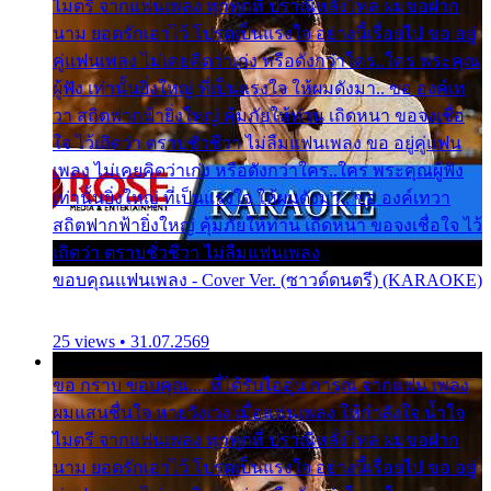
ไมตรี จากแฟนเพลง ทุกทุกที่ ปราณีหลั่งไหล ผมขอฝาก
นาม ยอดรักเอาไว้ โปรดเป็นแรงใจ อย่างนี้เรื่อยไป ขอ อยู่
คู่แฟนเพลง ไม่เคยคิดว่าเก่ง หรือดังกว่าใคร..ใคร พระคุณ
ผู้ฟัง เท่านั้นยิ่งใหญ่ ที่เป็นแรงใจ ให้ผมดังมา.. ขอ องค์เท
วา สถิตฟากฟ้ายิ่งใหญ่ คุ้มภัยให้ท่าน เถิดหนา ขอจงเชื่อ
ใจ ไว้เถิดว่า ตราบชั่วชีวา ไม่ลืมแฟนเพลง ขอ อยู่คู่แฟน
เพลง ไม่เคยคิดว่าเก่ง หรือดังกว่าใคร..ใคร พระคุณผู้ฟัง
เท่านั้นยิ่งใหญ่ ที่เป็นแรงใจ ให้ผมดังมา.. ขอ องค์เทวา
สถิตฟากฟ้ายิ่งใหญ่ คุ้มภัยให้ท่าน เถิดหนา ขอจงเชื่อใจ ไว้
เถิดว่า ตราบชั่วชีวา ไม่ลืมแฟนเพลง
ขอบคุณแฟนเพลง - Cover Ver. (ซาวด์ดนตรี) (KARAOKE)
25 views • 31.07.2569
ขอ กราบ ขอบคุณ.... ที่ได้รับไออุ่น การุณ จากแฟน เพลง
ผมแสนชื่นใจ หายวังเวง เมื่อแฟนเพลง ให้กำลังใจ น้ำใจ
ไมตรี จากแฟนเพลง ทุกทุกที่ ปราณีหลั่งไหล ผมขอฝาก
นาม ยอดรักเอาไว้ โปรดเป็นแรงใจ อย่างนี้เรื่อยไป ขอ อยู่