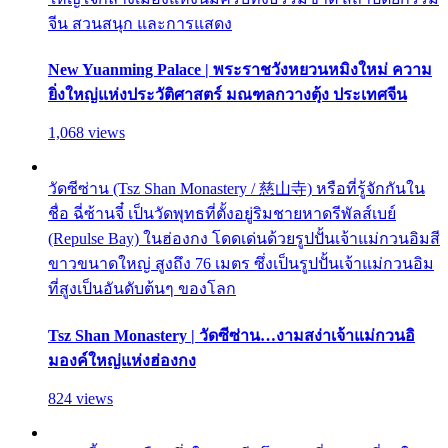
จีน สวนสนุก และการแสดง
New Yuanming Palace | พระราชวังหยวนหมิงใหม่ ความ
ยิ่งใหญ่แห่งประวัติศาสตร์ มณฑลกวางตุ้ง ประเทศจีน
1,068 views
วัดซีซ่าน (Tsz Shan Monastery / 慈山寺) หรือที่รู้จักกันใน
ชื่อ ฉี่ซ้านจี๋ เป็นวัดพุทธที่ตั้งอยู่ริมชายหาดรีพัลส์เบย์
(Repulse Bay) ในฮ่องกง โดดเด่นด้วยรูปปั้นเจ้าแม่กวนอิมสี
ขาวขนาดใหญ่ สูงถึง 76 เมตร ซึ่งเป็นรูปปั้นเจ้าแม่กวนอิม
ที่สูงเป็นอันดับต้นๆ ของโลก
Tsz Shan Monastery | วัดซีซ่าน…งามสง่าเจ้าแม่กวนอิ
มองค์ใหญ่แห่งฮ่องกง
824 views