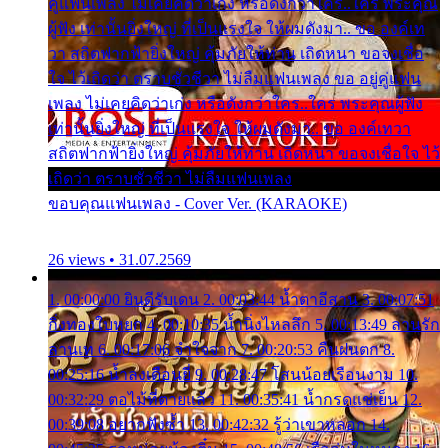
คู่แฟนเพลง ไม่เคยคิดว่าเก่ง หรือดังกว่าใคร..ใคร พระคุณ
ผู้ฟัง เท่านั้นยิ่งใหญ่ ที่เป็นแรงใจ ให้ผมดังมา.. ขอ องค์เท
วา สถิตฟากฟ้ายิ่งใหญ่ คุ้มภัยให้ท่าน เถิดหนา ขอจงเชื่อ
ใจ ไว้เถิดว่า ตราบชั่วชีวา ไม่ลืมแฟนเพลง ขอ อยู่คู่แฟน
เพลง ไม่เคยคิดว่าเก่ง หรือดังกว่าใคร..ใคร พระคุณผู้ฟัง
เท่านั้นยิ่งใหญ่ ที่เป็นแรงใจ ให้ผมดังมา.. ขอ องค์เทวา
สถิตฟากฟ้ายิ่งใหญ่ คุ้มภัยให้ท่าน เถิดหนา ขอจงเชื่อใจ ไว้
เถิดว่า ตราบชั่วชีวา ไม่ลืมแฟนเพลง
ขอบคุณแฟนเพลง - Cover Ver. (KARAOKE)
26 views • 31.07.2569
1. 00:00:00 ยินดีรับเดน 2. 00:03:44 น้ำตาอีสาน 3. 00:07:51
กิ่งทองใบหยก 4. 00:10:35 น้ำนิ่งไหลลึก 5. 00:13:49 ลานรัก
ลานเท 6. 00:17:06 จำใจจาก 7. 00:20:53 คืนฝนตก 8.
00:25:16 น้ำลงเดือนยี่ 9. 00:28:47 โสนน้อยเรือนงาม 10.
00:32:29 ตอไม้ที่ตายแล้ว 11. 00:35:41 น้ำกรดแช่เย็น 12.
00:39:08 อยากฟังซ้ำ 13. 00:42:32 รู้ว่าเขาหลอก 14.