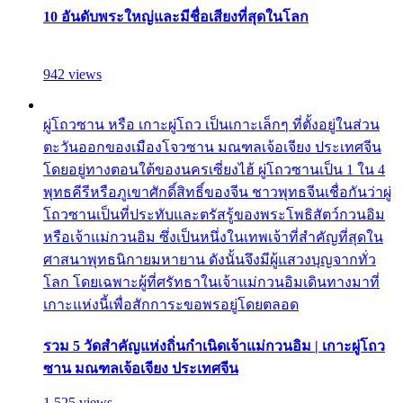
10 อันดับพระใหญ่และมีชื่อเสียงที่สุดในโลก
942 views
ผู่โถวซาน หรือ เกาะผู่โถว เป็นเกาะเล็กๆ ที่ตั้งอยู่ในส่วน
ตะวันออกของเมืองโจวซาน มณฑลเจ้อเจียง ประเทศจีน
โดยอยู่ทางตอนใต้ของนครเซี่ยงไฮ้ ผู่โถวซานเป็น 1 ใน 4
พุทธคีรีหรือภูเขาศักดิ์สิทธิ์ของจีน ชาวพุทธจีนเชื่อกันว่าผู่
โถวซานเป็นที่ประทับและตรัสรู้ของพระโพธิสัตว์กวนอิม
หรือเจ้าแม่กวนอิม ซึ่งเป็นหนึ่งในเทพเจ้าที่สำคัญที่สุดใน
ศาสนาพุทธนิกายมหายาน ดังนั้นจึงมีผู้แสวงบุญจากทั่ว
โลก โดยเฉพาะผู้ที่ศรัทธาในเจ้าแม่กวนอิมเดินทางมาที่
เกาะแห่งนี้เพื่อสักการะขอพรอยู่โดยตลอด
รวม 5 วัดสำคัญแห่งถิ่นกำเนิดเจ้าแม่กวนอิม | เกาะผู่โถว
ซาน มณฑลเจ้อเจียง ประเทศจีน
1,525 views