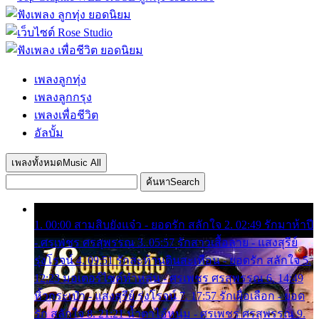
เพลงลูกทุ่ง
เพลงลูกกรุง
เพลงเพื่อชีวิต
อัลบั้ม
เพลงทั้งหมด
Music All
ค้นหา
Search
1. 00:00 สามสิบยังแจ๋ว - ยอดรัก สลักใจ 2. 02:49 รักมาห้าปี
- ศรเพชร ศรสุพรรณ 3. 05:57 รักสาวเสื้อลาย - แสงสุรีย์
รุ่งโรจน์ 4. 09:51 รักสะท้านดินสะเทือน - ยอดรัก สลักใจ 5.
12:23 มอเตอร์ไซค์ทำหล่น - ศรเพชร ศรสุพรรณ 6. 14:49
หิ้วกระเป๋า - แสงสุรีย์ รุ่งโรจน์ 7. 17:57 รักเผื่อเลือก - ยอด
รัก สลักใจ 8. 21:21 น้ำตาไอ้หนุ่ม - ศรเพชร ศรสุพรรณ 9.