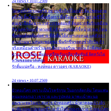
24 views • 10.07.2569
ไม่เคยรักใครแน่หรือ อยากเชื่อถือก็ไม่กล้า ติ๋มใช่คนสวย
ตรึงใจ ติ๋มใช่งามซึ้งตรึงตรา พี่หรือจะมาหมายร่วมชีวี ก็
คนเขาลืออื้อฉาว ว่าสาวๆรุมตอมพี่ ติ๋มอยากรับรักเหมือน
กัน แต่หวั่นจะช้ำดวงฤดี กลัวแฟนของพี่ชี้หน้าด่าทอ ก็คน
ชื่อต๋อยต้อยตุ้มตุ๋ยต่าย พี่ยังลืมได้ง่ายๆเลยหนอ แค่ตัวเรา
สาวบ้านนา แสนจะซอมซ่อ ขืนรักขืนรอคงช้ำสักวัน ถ้า
จริงเหมือนคำพร่ำเฉลย พี่อย่าเฉยรีบมาหมั้น ถ้าพี่สู่ขอ
ตามธรรมเนียม ติ๋มจะเตรียมรับเกลียวสัมพันธ์ ผิดหวังไม่
หวั่นขอยอมได้เคียง
รักติ๋มแน่หรือ - หงษ์ทอง ดาวอุดร (KARAOKE)
24 views • 10.07.2569
บัวทองโศก เพราะเป็นโรครักรุม ในอกกลัดกลุ้ม โดนแฟน
หนุ่มหลอกเอา เขารวย และรูปหล่อ มาพะเน้าพะนอ
ออเซาะจนใจเบา สงสาร บัวทองเศร้า น้ำตาคลอเบ้า เฝ้า
อาลัย หนุ่มรูปหล่อหนีไกล หัวใจบัวทองระรวย บัวทองโศก