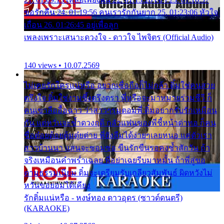
ขอรักคืน 24. 01:19:56 คนเรารักกันยาก 25. 01:23:06 หัวใจ
เถื่อน 26. 01:26:45 อยู่เพื่อลูก
เพลงเพราะเสนาะดวงใจ - ดาวใจ ไพจิตร (Official Audio)
140 views • 10.07.2569
ไม่เคยรักใครแน่หรือ อยากเชื่อถือก็ไม่กล้า ติ๋มใช่คนสวย
ตรึงใจ ติ๋มใช่งามซึ้งตรึงตรา พี่หรือจะมาหมายร่วมชีวี ก็
คนเขาลืออื้อฉาว ว่าสาวๆรุมตอมพี่ ติ๋มอยากรับรักเหมือน
กัน แต่หวั่นจะช้ำดวงฤดี กลัวแฟนของพี่ชี้หน้าด่าทอ ก็คน
ชื่อต๋อยต้อยตุ้มตุ๋ยต่าย พี่ยังลืมได้ง่ายๆเลยหนอ แค่ตัวเรา
สาวบ้านนา แสนจะซอมซ่อ ขืนรักขืนรอคงช้ำสักวัน ถ้า
จริงเหมือนคำพร่ำเฉลย พี่อย่าเฉยรีบมาหมั้น ถ้าพี่สู่ขอ
ตามธรรมเนียม ติ๋มจะเตรียมรับเกลียวสัมพันธ์ ผิดหวังไม่
หวั่นขอยอมได้เคียง
รักติ๋มแน่หรือ - หงษ์ทอง ดาวอุดร (ซาวด์ดนตรี)
(KARAOKE)