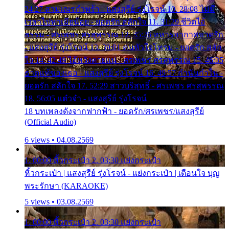
24:27 สามเณรกำพร้า - แสงสุรีย์ รุ่งโรจน์ 10. 28:08 ไม่มี
เวลาไปหาเมียน้อย - ยอดรัก สลักใจ 11. 31:29 ชีวิตไอ้
ธรรม - ศรเพชร ศรสุพรรณ 12. 35:26 ทหารอากาศขาดรัก
- แสงสุรีย์ รุ่งโรจน์ 13. 39:01 คนหัวใจโทรม - ยอดรัก สลัก
ใจ 14. 42:49 ไอ้หวังตายแน่ - ศรเพชร ศรสุพรรณ 15. 46:35
ธาตุแท้ของเธอ - แสงสุรีย์ รุ่งโรจน์ 16. 49:57 กำนันกำใน -
ยอดรัก สลักใจ 17. 52:29 สาวบริสุทธิ์ - ศรเพชร ศรสุพรรณ
18. 56:05 แต๋วจ๋า - แสงสุรีย์ รุ่งโรจน์
18 บทเพลงดังจากฟากฟ้า - ยอดรัก/ศรเพชร/แสงสุรีย์
(Official Audio)
6 views • 04.08.2569
1. 00:00 หิ้วกระเป๋า 2. 03:30 แย่งกระเป๋า
หิ้วกระเป๋า | แสงสุรีย์ รุ่งโรจน์ - แย่งกระเป๋า | เตือนใจ บุญ
พระรักษา (KARAOKE)
5 views • 03.08.2569
1. 00:00 หิ้วกระเป๋า 2. 03:30 แย่งกระเป๋า