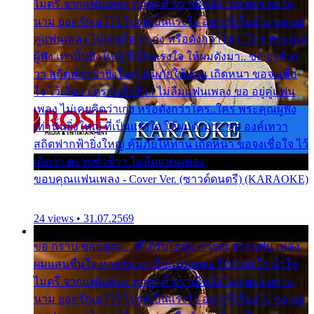
ไมตรี จากแฟนเพลง ทุกทุกที่ ปราณีหลั่งไหล ผมขอฝาก
นาม ยอดรักเอาไว้ โปรดเป็นแรงใจ อย่างนี้เรื่อยไป ขอ อยู่
คู่แฟนเพลง ไม่เคยคิดว่าเก่ง หรือดังกว่าใคร..ใคร พระคุณ
ผู้ฟัง เท่านั้นยิ่งใหญ่ ที่เป็นแรงใจ ให้ผมดังมา.. ขอ องค์เท
วา สถิตฟากฟ้ายิ่งใหญ่ คุ้มภัยให้ท่าน เถิดหนา ขอจงเชื่อ
ใจ ไว้เถิดว่า ตราบชั่วชีวา ไม่ลืมแฟนเพลง ขอ อยู่คู่แฟน
เพลง ไม่เคยคิดว่าเก่ง หรือดังกว่าใคร..ใคร พระคุณผู้ฟัง
เท่านั้นยิ่งใหญ่ ที่เป็นแรงใจ ให้ผมดังมา.. ขอ องค์เทวา
สถิตฟากฟ้ายิ่งใหญ่ คุ้มภัยให้ท่าน เถิดหนา ขอจงเชื่อใจ ไว้
เถิดว่า ตราบชั่วชีวา ไม่ลืมแฟนเพลง
ขอบคุณแฟนเพลง - Cover Ver. (ซาวด์ดนตรี) (KARAOKE)
24 views • 31.07.2569
ขอ กราบ ขอบคุณ.... ที่ได้รับไออุ่น การุณ จากแฟน เพลง
ผมแสนชื่นใจ หายวังเวง เมื่อแฟนเพลง ให้กำลังใจ น้ำใจ
ไมตรี จากแฟนเพลง ทุกทุกที่ ปราณีหลั่งไหล ผมขอฝาก
นาม ยอดรักเอาไว้ โปรดเป็นแรงใจ อย่างนี้เรื่อยไป ขอ อยู่