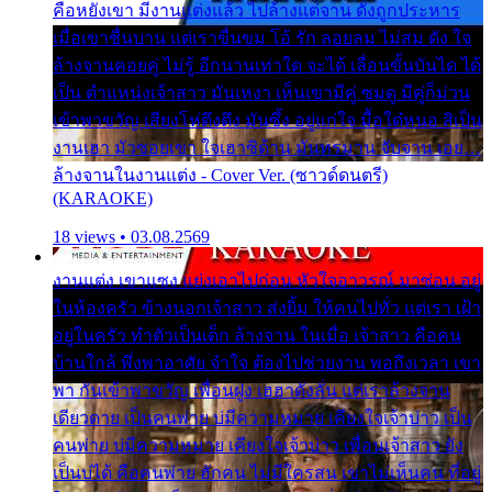
คือหยังเขา มีงานแต่งแล้ว ไปล้างแต่จาน ดั่งถูกประหาร
เมื่อเขาชื่นบาน แต่เราขื่นขม โอ้ รัก ลอยลม ไม่สม ดัง ใจ
ล้างจานคอยคู่ ไม่รู้ อีกนานเท่าใด จะได้ เลื่อนขั้นบันได ได้
เป็น ตำแหน่งเจ้าสาว มันเหงา เห็นเขามีคู่ ซมดู มีคู่ก็ม่วน
เข้าพาขวัญ เสียงโห่ตึงตึง มันซึ้ง อยู่แก่ใจ มื้อใด๋หนอ สิเป็น
งานเฮา มัวซอยเขา ใจเฮาซิด้าน มันทรมาน จับจาน เอย…
ล้างจานในงานแต่ง - Cover Ver. (ซาวด์ดนตรี)
(KARAOKE)
18 views • 03.08.2569
งานแต่ง เขาแซง แย่งเอาไปก่อน หัวใจอาวรณ์ มาซ่อน อยู่
ในห้องครัว ข้างนอกเจ้าสาว ส่งยิ้ม ให้คนไปทั่ว แต่เรา เฝ้า
อยู่ในครัว ทำตัวเป็นเด็ก ล้างจาน ในเมื่อ เจ้าสาว คือคน
บ้านใกล้ พึ่งพาอาศัย จำใจ ต้องไปช่วยงาน พอถึงเวลา เขา
พา กันเข้าพาขวัญ เพื่อนฝูง เฮฮาดังลั่น แต่เราล้างจาน
เดียวดาย เป็นคนพ่าย บ่มีความหมาย เคียงใจเจ้าบ่าว เป็น
คนพ่าย บ่มีความหมาย เคียงใจเจ้าบ่าว เพื่อนเจ้าสาว ยัง
เป็นบ่ได้ คือคนพ่าย ฮักคน ไม่มีใครสน เขาไม่เห็นคน ที่อยู่