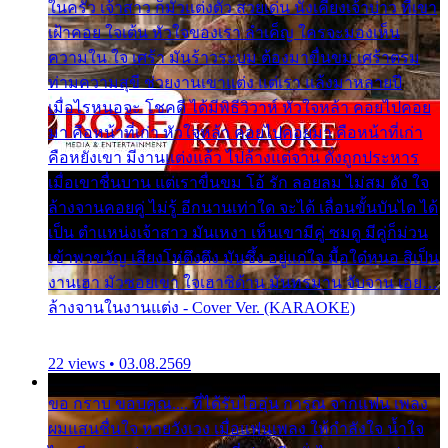
ในครัว เจ้าสาว ก็มัวแต่งตัว สวยเด่น นั่งเคียงเจ้าบ่าว ที่เขา
เฝ้าคอย ใจเต้น หัวใจของเรา ลำเค็ญ ใครจะมองเห็น
ความใน ใจ เศร้า มันร้าวระบม ต้องมาขื่นขม เศร้าตรม
ท่ามความสุขี ช่วยงานเขาแต่ง แต่เรา แล้งมาหลายปี
เมื่อไรหนอจะ โชคดี ได้มีพิธีวิวาห์ หัวใจหล้า คอยไปคอย
มา คือหน้าที่เก่า หัวใจหล้า คอยไปคอยมา คือหน้าที่เก่า
คือหยังเขา มีงานแต่งแล้ว ไปล้างแต่จาน ดั่งถูกประหาร
เมื่อเขาชื่นบาน แต่เราขื่นขม โอ้ รัก ลอยลม ไม่สม ดัง ใจ
ล้างจานคอยคู่ ไม่รู้ อีกนานเท่าใด จะได้ เลื่อนขั้นบันได ได้
เป็น ตำแหน่งเจ้าสาว มันเหงา เห็นเขามีคู่ ซมดู มีคู่ก็ม่วน
เข้าพาขวัญ เสียงโห่ตึงตึง มันซึ้ง อยู่แก่ใจ มื้อใด๋หนอ สิเป็น
งานเฮา มัวซอยเขา ใจเฮาซิด้าน มันทรมาน จับจาน เอย…
ล้างจานในงานแต่ง - Cover Ver. (KARAOKE)
22 views • 03.08.2569
ขอ กราบ ขอบคุณ.... ที่ได้รับไออุ่น การุณ จากแฟน เพลง
ผมแสนชื่นใจ หายวังเวง เมื่อแฟนเพลง ให้กำลังใจ น้ำใจ