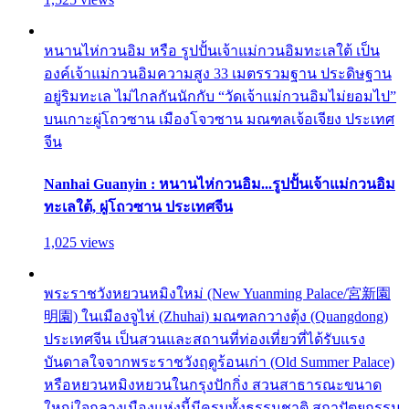
หนานไห่กวนอิม หรือ รูปปั้นเจ้าแม่กวนอิมทะเลใต้ เป็น
องค์เจ้าแม่กวนอิมความสูง 33 เมตรรวมฐาน ประดิษฐาน
อยู่ริมทะเล ไม่ไกลกันนักกับ “วัดเจ้าแม่กวนอิมไม่ยอมไป”
บนเกาะผู่โถวซาน เมืองโจวซาน มณฑลเจ้อเจียง ประเทศ
จีน
Nanhai Guanyin : หนานไห่กวนอิม...รูปปั้นเจ้าแม่กวนอิม
ทะเลใต้, ผู่โถวซาน ประเทศจีน
1,025 views
พระราชวังหยวนหมิงใหม่ (New Yuanming Palace/宮新園
明園) ในเมืองจูไห่ (Zhuhai) มณฑลกวางตุ้ง (Quangdong)
ประเทศจีน เป็นสวนและสถานที่ท่องเที่ยวที่ได้รับแรง
บันดาลใจจากพระราชวังฤดูร้อนเก่า (Old Summer Palace)
หรือหยวนหมิงหยวนในกรุงปักกิ่ง สวนสาธารณะขนาด
ใหญ่ใจกลางเมืองแห่งนี้มีครบทั้งธรรมชาติ สถาปัตยกรรม