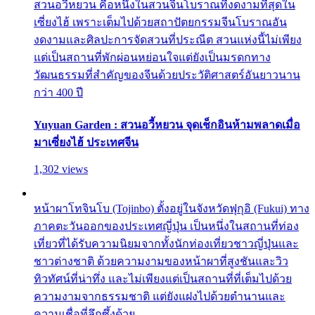
สวนอวี้หยวน คือหนึ่งในสวนจีนโบราณที่งดงามที่สุดใน
เซี่ยงไฮ้ เพราะเต็มไปด้วยสถาปัตยกรรมจีนโบราณอัน
งดงามและศิลปะการจัดสวนที่ประณีต สวนแห่งนี้ไม่เพียง
แต่เป็นสถานที่พักผ่อนหย่อนใจแต่ยังเป็นมรดกทาง
วัฒนธรรมที่สำคัญของจีนด้วยประวัติศาสตร์อันยาวนาน
กว่า 400 ปี
Yuyuan Garden : สวนอวี้หยวน จุดเช็กอินห้ามพลาดเมื่อ
มาเซี่ยงไฮ้ ประเทศจีน
1,302 views
หน้าผาโทจินโบ (Tojinbo) ตั้งอยู่ในจังหวัดฟุกุอิ (Fukui) ทาง
ภาคตะวันออกของประเทศญี่ปุ่น เป็นหนึ่งในสถานที่ท่อง
เที่ยวที่ได้รับความนิยมจากทั้งนักท่องเที่ยวชาวญี่ปุ่นและ
ชาวต่างชาติ ด้วยความงามของหน้าผาที่สูงชันและวิว
ทิวทัศน์ที่น่าทึ่ง และไม่เพียงแต่เป็นสถานที่ที่เต็มไปด้วย
ความงามจากธรรมชาติ แต่ยังแฝงไปด้วยตำนานและ
ความเชื่อที่ลึกซึ้งด้วย