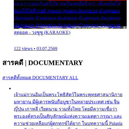
สองเรา เจอะกันครั้งใด เธอไม่เคยไยดี คราวนี้เธอยิ้มให้
ต้องให้ใส่ลีวายส์ สุดยอด สุดยอด มันสุดยอด มันสุดยอด
มันสุดยอด มันสุดยอด มันสุดยอด มันสุดยอด มันสุดยอด
มันสุดยอด มันสุดยอด มันสุดยอด มันสุดยอด มันสุดยอด
สุดยอด - วงซูซู (KARAOKE)
122 views • 03.07.2569
สารคดี
|
DOCUMENTARY
สารคดีทั้งหมด
DOCUMENTARY ALL
เจ้าแม่กวนอิมเป็นพระโพธิสัตว์ในพระพุทธศาสนานิกาย
มหายาน มีผู้เคารพนับถือบูชาในหลายประเทศ เช่น จีน
ญี่ปุ่น เกาหลี เวียดนาม รวมทั้งไทย โดยมีความเชื่อว่า
พระองค์ทรงเป็นสัญลักษณ์แห่งความเมตตา กรุณา และ
ความช่วยเหลือแก่ผู้ตกทุกข์ได้ยาก ในบทความนี้ Palanla