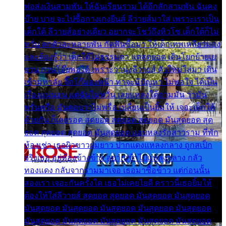
พ่อส่งเงินสามพัน ให้ฉันเรียนราม ได้อีกสักสามพัน ฉันคง
บ๊าย บาย จะไปซื้อกางเกงยีนส์ ลีวายส์มาใส่ เพราะเราเป็น
เด็กใต้ ลีวายส์อย่างเดียว อยากจะโชว์ถึงหิวโซ เด็กใต้ก็ไม่
หวั่น ตกตัวละหลายพัน กัดฟันซื้อมา ให้เด็กเทพเหลียวมอง
และต้องรู้ว่า เด็กใต้ไม่ธรรมดา แต่สุดยอด เดินโยกย้ายเย
ยวน กวนโอ๊ยพอได้ เพราะว่านุ่งลีวายส์ ตัวใหม่ใส่มา เดิน
เข้ามหาลัย จิ๊กโก๊มองหน้า ท่าจะมีปัญหา ไม่พอใจ ได้เป็น
เรื่องแน่นอน แต่ฉันไม่หวั่น เลยแหลงใต้ถามมัน ว่ามัน
พรั่นพรือ มันตอบว่าไม่พรื่อ เปลี่ยนเป็นยิ้มให้ เจอะเด็กใต้
ด้วยกัน ก็เลยรอด สุดยอด สุดยอด สุดยอด มันสุดยอด สุด
ยอด สุดยอด สุดยอด มันสุดยอด แอบหลงรักสาวราม ที่พัก
ห้องเช่า เธอผิวขาวผมยาว ปากแดงแหลงกลาง ถูกสเป็ก
จริงเธอ อยู่ห้องข้างข้าง อยากเข้าไปแหลงกลาง กลัว
ทองแดง กลับจากรามมาเจอ เธอมาซื้อข้าว แต่ก่อนนั้น
สองเรา เจอะกันครั้งใด เธอไม่เคยไยดี คราวนี้เธอยิ้มให้
ต้องให้ใส่ลีวายส์ สุดยอด สุดยอด มันสุดยอด มันสุดยอด
มันสุดยอด มันสุดยอด มันสุดยอด มันสุดยอด มันสุดยอด
มันสุดยอด มันสุดยอด มันสุดยอด มันสุดยอด มันสุดยอด