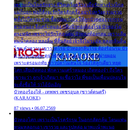
เพราะเป็นโรครักจาง ชีวิตเคว้งคว้าง เมื่อรักห่างร้างไกล
แม่ก็บอก พ่อก็สั่งจะรักใครสักครั้ง อย่าไปหวังความรวย
พลั้งไปใครจะช่วย ซื้อเปลมาไกว ให้ลูกบัวทอง เวรกรรม
ตามสนอง จึงเศร้าหมอง กลีบบัวทองต้องโรย บัวทองไม่
ตระหนัก เพราะไม่รักโคลนตม บัวทองท้องกลม เพราะลืม
ตมน้ำคลอง หลงลิ้น ที่สิ้นสัตย์ เจ้าจึงไม่ระมัด หลงกลิ่นลิ้น
โชย คำหวาน เขาวาดโรย บัวทองกลีบโรย ต้องร้อนรุม บัว
มาบานก่อนตูม ดุจไฟสุมร้อนรุมอุรา บัวทองผ่ายผอม
เพราะตรอมฤทัย ข้าวปลาไม่สนใจ ร้องไห้ลูกเดียว หยุด
โศก เสียเถิดทอง พักความเศร้าหมอง เถิดทองจ๋า ถึงใคร
เขาจะว่า ลูกเจ้าเกิดมา จะชื่อว่าไง พี่ขอเป็นเพื่อนปลอบใจ
จะตั้งชื่อให้ ว่าไอ้บังเอิญ
บัวทองร้องไห้ - เทพพร เพชรอุบล (ซาวด์ดนตรี)
(KARAOKE)
87 views • 06.07.2569
บัวทองโศก เพราะเป็นโรครักรุม ในอกกลัดกลุ้ม โดนแฟน
หนุ่มหลอกเอา เขารวย และรูปหล่อ มาพะเน้าพะนอ