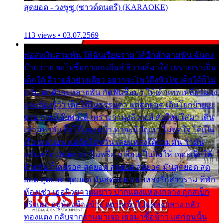
สุดยอด - วงซูซู (ซาวด์ดนตรี) (KARAOKE)
113 views • 03.07.2569
พ่อส่งเงินสามพัน ให้ฉันเรียนราม ได้อีกสักสามพัน ฉันคง
บ๊าย บาย จะไปซื้อกางเกงยีนส์ ลีวายส์มาใส่ เพราะเราเป็น
เด็กใต้ ลีวายส์อย่างเดียว อยากจะโชว์ถึงหิวโซ เด็กใต้ก็ไม่
หวั่น ตกตัวละหลายพัน กัดฟันซื้อมา ให้เด็กเทพเหลียวมอง
และต้องรู้ว่า เด็กใต้ไม่ธรรมดา แต่สุดยอด เดินโยกย้ายเย
ยวน กวนโอ๊ยพอได้ เพราะว่านุ่งลีวายส์ ตัวใหม่ใส่มา เดิน
เข้ามหาลัย จิ๊กโก๊มองหน้า ท่าจะมีปัญหา ไม่พอใจ ได้เป็น
เรื่องแน่นอน แต่ฉันไม่หวั่น เลยแหลงใต้ถามมัน ว่ามัน
พรั่นพรือ มันตอบว่าไม่พรื่อ เปลี่ยนเป็นยิ้มให้ เจอะเด็กใต้
ด้วยกัน ก็เลยรอด สุดยอด สุดยอด สุดยอด มันสุดยอด สุด
ยอด สุดยอด สุดยอด มันสุดยอด แอบหลงรักสาวราม ที่พัก
ห้องเช่า เธอผิวขาวผมยาว ปากแดงแหลงกลาง ถูกสเป็ก
จริงเธอ อยู่ห้องข้างข้าง อยากเข้าไปแหลงกลาง กลัว
ทองแดง กลับจากรามมาเจอ เธอมาซื้อข้าว แต่ก่อนนั้น