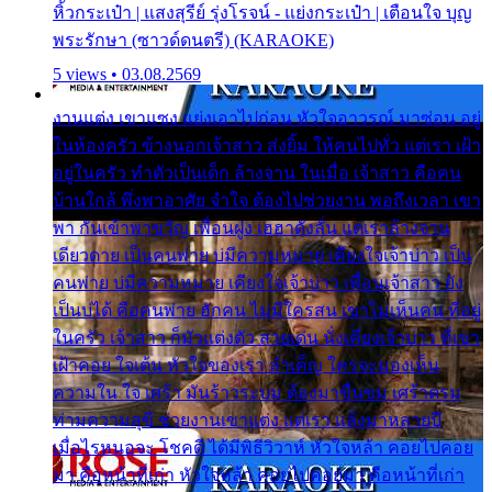
หิ้วกระเป๋า | แสงสุรีย์ รุ่งโรจน์ - แย่งกระเป๋า | เตือนใจ บุญ
พระรักษา (ซาวด์ดนตรี) (KARAOKE)
5 views • 03.08.2569
งานแต่ง เขาแซง แย่งเอาไปก่อน หัวใจอาวรณ์ มาซ่อน อยู่
ในห้องครัว ข้างนอกเจ้าสาว ส่งยิ้ม ให้คนไปทั่ว แต่เรา เฝ้า
อยู่ในครัว ทำตัวเป็นเด็ก ล้างจาน ในเมื่อ เจ้าสาว คือคน
บ้านใกล้ พึ่งพาอาศัย จำใจ ต้องไปช่วยงาน พอถึงเวลา เขา
พา กันเข้าพาขวัญ เพื่อนฝูง เฮฮาดังลั่น แต่เราล้างจาน
เดียวดาย เป็นคนพ่าย บ่มีความหมาย เคียงใจเจ้าบ่าว เป็น
คนพ่าย บ่มีความหมาย เคียงใจเจ้าบ่าว เพื่อนเจ้าสาว ยัง
เป็นบ่ได้ คือคนพ่าย ฮักคน ไม่มีใครสน เขาไม่เห็นคน ที่อยู่
ในครัว เจ้าสาว ก็มัวแต่งตัว สวยเด่น นั่งเคียงเจ้าบ่าว ที่เขา
เฝ้าคอย ใจเต้น หัวใจของเรา ลำเค็ญ ใครจะมองเห็น
ความใน ใจ เศร้า มันร้าวระบม ต้องมาขื่นขม เศร้าตรม
ท่ามความสุขี ช่วยงานเขาแต่ง แต่เรา แล้งมาหลายปี
เมื่อไรหนอจะ โชคดี ได้มีพิธีวิวาห์ หัวใจหล้า คอยไปคอย
มา คือหน้าที่เก่า หัวใจหล้า คอยไปคอยมา คือหน้าที่เก่า