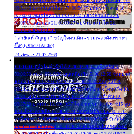
00:45:25 รอหน่อยน้องติ๋ม 15. 00:48:56 เรือล่มในหนอง 16.
00:51:43 บัตรเชิญสีเลือด 17. 00:56:07 อดีตรักโรงทอ 18.
01:00:00 เขมรไล่ควาย 19. 01:02:55 สาวสวนแตง 20.
01:05:51 แอบมอง 21. 01:09:27 พบรักปากน้ำโพ 22.
01:13:06 สายัณห์เมา
" สายัณห์ สัญญา " ขวัญใจคนเดิม - รวมเพลงดังเพราะๆ
ซึ้งๆ (Official Audio)
23 views • 21.07.2569
1. 00:00:00 ทำไมทำฉันได้ 2. 00:03:20 นางฟ้าสลัม 3.
00:06:50 คน 4. 00:10:36 บุญเหลือเกิน 5. 00:13:58 ฝนหยาด
สุดท้าย 6. 00:17:30 ยาใจยาจก 7. 00:20:30 คิดดูให้ดี 8.
00:24:21 ลบรอยแผลรัก 9. 00:27:35 เหมือนใจโดนกรีด 10.
00:30:54 ขบวนการเปาเปียว 11. 00:34:05 คำรำพัน 12.
00:37:20 ปาหนัน 13. 00:40:37 ใจเจ้ากรรม 14. 00:44:15 จูบ
ฉันแล้วจงตายเสีย 15. 00:47:24 ขอสูมาเต๊อะ 16. 00:51:11
คนใจมาร 17. 00:54:50 คืนทรมาน 18. 00:58:25 รักนี้สีดำ
19. 01:01:44 ส่วนเกิน 20. 01:05:42 หยาดน้ำฝนหยดน้ำตา
21. 01:09:13 เหลือเพียงฝัน 22. 01:13:26 เขา 23. 01:16:37