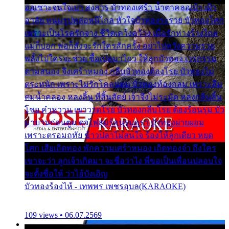
ออเซาะจนใจเบา สงสาร บัวทองเศร้า น้ำตาคลอเบ้า เฝ้า
อาลัย หนุ่มรูปหล่อหนีไกล หัวใจบัวทองระรวย บัวทองโศก
เพราะเป็นโรครักจาง ชีวิตเคว้งคว้าง เมื่อรักห่างร้างไกล
แม่ก็บอก พ่อก็สั่งจะรักใครสักครั้ง อย่าไปหวังความรวย
พลั้งไปใครจะช่วย ซื้อเปลมาไกว ให้ลูกบัวทอง เวรกรรม
ตามสนอง จึงเศร้าหมอง กลีบบัวทองต้องโรย บัวทองไม่
ตระหนัก เพราะไม่รักโคลนตม บัวทองท้องกลม เพราะลืม
ตมน้ำคลอง หลงลิ้น ที่สิ้นสัตย์ เจ้าจึงไม่ระมัด หลงกลิ่นลิ้น
โชย คำหวาน เขาวาดโรย บัวทองกลีบโรย ต้องร้อนรุม บัว
มาบานก่อนตูม ดุจไฟสุมร้อนรุมอุรา บัวทองผ่ายผอม
เพราะตรอมฤทัย ข้าวปลาไม่สนใจ ร้องไห้ลูกเดียว หยุด
โศก เสียเถิดทอง พักความเศร้าหมอง เถิดทองจ๋า ถึงใคร
เขาจะว่า ลูกเจ้าเกิดมา จะชื่อว่าไง พี่ขอเป็นเพื่อนปลอบใจ
จะตั้งชื่อให้ ว่าไอ้บังเอิญ
บัวทองร้องไห้ - เทพพร เพชรอุบล(KARAOKE)
109 views • 06.07.2569