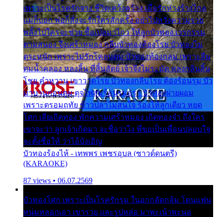
เพราะเป็นโรครักจาง ชีวิตเคว้งคว้าง เมื่อรักห่างร้างไกล
แม่ก็บอก พ่อก็สั่งจะรักใครสักครั้ง อย่าไปหวังความรวย
พลั้งไปใครจะช่วย ซื้อเปลมาไกว ให้ลูกบัวทอง เวรกรรม
ตามสนอง จึงเศร้าหมอง กลีบบัวทองต้องโรย บัวทองไม่
ตระหนัก เพราะไม่รักโคลนตม บัวทองท้องกลม เพราะลืม
ตมน้ำคลอง หลงลิ้น ที่สิ้นสัตย์ เจ้าจึงไม่ระมัด หลงกลิ่นลิ้น
โชย คำหวาน เขาวาดโรย บัวทองกลีบโรย ต้องร้อนรุม บัว
มาบานก่อนตูม ดุจไฟสุมร้อนรุมอุรา บัวทองผ่ายผอม
เพราะตรอมฤทัย ข้าวปลาไม่สนใจ ร้องไห้ลูกเดียว หยุด
โศก เสียเถิดทอง พักความเศร้าหมอง เถิดทองจ๋า ถึงใคร
เขาจะว่า ลูกเจ้าเกิดมา จะชื่อว่าไง พี่ขอเป็นเพื่อนปลอบใจ
จะตั้งชื่อให้ ว่าไอ้บังเอิญ
บัวทองร้องไห้ - เทพพร เพชรอุบล (ซาวด์ดนตรี)
(KARAOKE)
87 views • 06.07.2569
บัวทองโศก เพราะเป็นโรครักรุม ในอกกลัดกลุ้ม โดนแฟน
หนุ่มหลอกเอา เขารวย และรูปหล่อ มาพะเน้าพะนอ