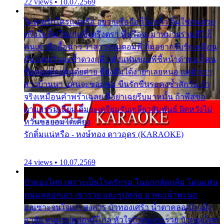
22 views • 10.07.2569
ไม่เคยรักใครแน่หรือ อยากเชื่อถือก็ไม่กล้า ติ๋มใช่คนสวย
ตรึงใจ ติ๋มใช่งามซึ้งตรึงตรา พี่หรือจะมาหมายร่วมชีวี ก็
คนเขาลืออื้อฉาว ว่าสาวๆรุมตอมพี่ ติ๋มอยากรับรักเหมือน
กัน แต่หวั่นจะช้ำดวงฤดี กลัวแฟนของพี่ชี้หน้าด่าทอ ก็คน
ชื่อต๋อยต้อยตุ้มตุ๋ยต่าย พี่ยังลืมได้ง่ายๆเลยหนอ แค่ตัวเรา
สาวบ้านนา แสนจะซอมซ่อ ขืนรักขืนรอคงช้ำสักวัน ถ้า
จริงเหมือนคำพร่ำเฉลย พี่อย่าเฉยรีบมาหมั้น ถ้าพี่สู่ขอ
ตามธรรมเนียม ติ๋มจะเตรียมรับเกลียวสัมพันธ์ ผิดหวังไม่
หวั่นขอยอมได้เคียง
รักติ๋มแน่หรือ - หงษ์ทอง ดาวอุดร (KARAOKE)
24 views • 10.07.2569
บัวทองโศก เพราะเป็นโรครักรุม ในอกกลัดกลุ้ม โดนแฟน
หนุ่มหลอกเอา เขารวย และรูปหล่อ มาพะเน้าพะนอ
ออเซาะจนใจเบา สงสาร บัวทองเศร้า น้ำตาคลอเบ้า เฝ้า
อาลัย หนุ่มรูปหล่อหนีไกล หัวใจบัวทองระรวย บัวทองโศก