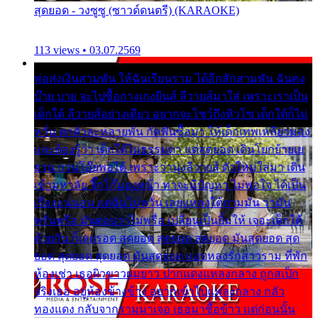
สุดยอด - วงซูซู (ซาวด์ดนตรี) (KARAOKE)
113 views • 03.07.2569
พ่อส่งเงินสามพัน ให้ฉันเรียนราม ได้อีกสักสามพัน ฉันคง
บ๊าย บาย จะไปซื้อกางเกงยีนส์ ลีวายส์มาใส่ เพราะเราเป็น
เด็กใต้ ลีวายส์อย่างเดียว อยากจะโชว์ถึงหิวโซ เด็กใต้ก็ไม่
หวั่น ตกตัวละหลายพัน กัดฟันซื้อมา ให้เด็กเทพเหลียวมอง
และต้องรู้ว่า เด็กใต้ไม่ธรรมดา แต่สุดยอด เดินโยกย้ายเย
ยวน กวนโอ๊ยพอได้ เพราะว่านุ่งลีวายส์ ตัวใหม่ใส่มา เดิน
เข้ามหาลัย จิ๊กโก๊มองหน้า ท่าจะมีปัญหา ไม่พอใจ ได้เป็น
เรื่องแน่นอน แต่ฉันไม่หวั่น เลยแหลงใต้ถามมัน ว่ามัน
พรั่นพรือ มันตอบว่าไม่พรื่อ เปลี่ยนเป็นยิ้มให้ เจอะเด็กใต้
ด้วยกัน ก็เลยรอด สุดยอด สุดยอด สุดยอด มันสุดยอด สุด
ยอด สุดยอด สุดยอด มันสุดยอด แอบหลงรักสาวราม ที่พัก
ห้องเช่า เธอผิวขาวผมยาว ปากแดงแหลงกลาง ถูกสเป็ก
จริงเธอ อยู่ห้องข้างข้าง อยากเข้าไปแหลงกลาง กลัว
ทองแดง กลับจากรามมาเจอ เธอมาซื้อข้าว แต่ก่อนนั้น