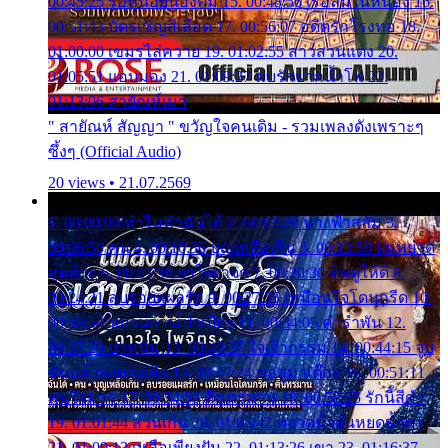
00:45:25 รอหน่อยน้องติ๋ม 15. 00:48:56 เรือล่มในหนอง 16.
00:51:43 บัตรเชิญสีเลือด 17. 00:56:07 อดีตรักโรงทอ 18.
01:00:00 เขมรไล่ควาย 19. 01:02:55 สาวสวนแตง 20.
01:05:51 แอบมอง 21. 01:09:27 พบรักปากน้ำโพ 22.
01:13:06 สายัณห์เมา
" สายัณห์ สัญญา " ขวัญใจคนเดิม - รวมเพลงดังเพราะๆ
ซึ้งๆ (Official Audio)
20 views • 21.07.2569
1. 00:00:00 ทำไมทำฉันได้ 2. 00:03:20 นางฟ้าสลัม 3.
00:06:50 คน 4. 00:10:36 บุญเหลือเกิน 5. 00:13:58 ฝนหยาด
สุดท้าย 6. 00:17:30 ยาใจยาจก 7. 00:20:30 คิดดูให้ดี 8.
00:24:21 ลบรอยแผลรัก 9. 00:27:35 เหมือนใจโดนกรีด 10.
00:30:54 ขบวนการเปาเปียว 11. 00:34:05 คำรำพัน 12.
00:37:20 ปาหนัน 13. 00:40:37 ใจเจ้ากรรม 14. 00:44:15 จูบ
ฉันแล้วจงตายเสีย 15. 00:47:24 ขอสูมาเต๊อะ 16. 00:51:11
คนใจมาร 17. 00:54:50 คืนทรมาน 18. 00:58:25 รักนี้สีดำ
19. 01:01:44 ส่วนเกิน 20. 01:05:42 หยาดน้ำฝนหยดน้ำตา
21. 01:09:13 เหลือเพียงฝัน 22. 01:13:26 เขา 23. 01:16:37