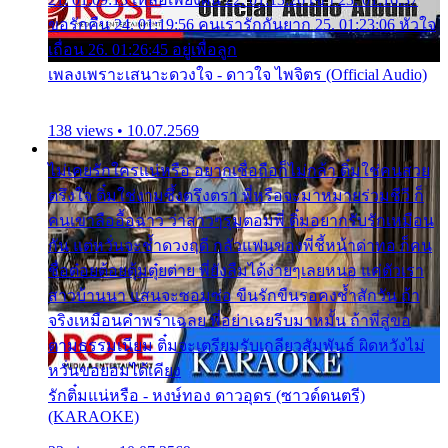
ขอรักคืน 24. 01:19:56 คนเรารักกันยาก 25. 01:23:06 หัวใจ
เถื่อน 26. 01:26:45 อยู่เพื่อลูก
เพลงเพราะเสนาะดวงใจ - ดาวใจ ไพจิตร (Official Audio)
138 views • 10.07.2569
ไม่เคยรักใครแน่หรือ อยากเชื่อถือก็ไม่กล้า ติ๋มใช่คนสวย
ตรึงใจ ติ๋มใช่งามซึ้งตรึงตรา พี่หรือจะมาหมายร่วมชีวี ก็
คนเขาลืออื้อฉาว ว่าสาวๆรุมตอมพี่ ติ๋มอยากรับรักเหมือน
กัน แต่หวั่นจะช้ำดวงฤดี กลัวแฟนของพี่ชี้หน้าด่าทอ ก็คน
ชื่อต๋อยต้อยตุ้มตุ๋ยต่าย พี่ยังลืมได้ง่ายๆเลยหนอ แค่ตัวเรา
สาวบ้านนา แสนจะซอมซ่อ ขืนรักขืนรอคงช้ำสักวัน ถ้า
จริงเหมือนคำพร่ำเฉลย พี่อย่าเฉยรีบมาหมั้น ถ้าพี่สู่ขอ
ตามธรรมเนียม ติ๋มจะเตรียมรับเกลียวสัมพันธ์ ผิดหวังไม่
หวั่นขอยอมได้เคียง
รักติ๋มแน่หรือ - หงษ์ทอง ดาวอุดร (ซาวด์ดนตรี)
(KARAOKE)