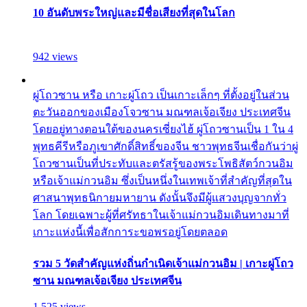
10 อันดับพระใหญ่และมีชื่อเสียงที่สุดในโลก
942 views
ผู่โถวซาน หรือ เกาะผู่โถว เป็นเกาะเล็กๆ ที่ตั้งอยู่ในส่วน
ตะวันออกของเมืองโจวซาน มณฑลเจ้อเจียง ประเทศจีน
โดยอยู่ทางตอนใต้ของนครเซี่ยงไฮ้ ผู่โถวซานเป็น 1 ใน 4
พุทธคีรีหรือภูเขาศักดิ์สิทธิ์ของจีน ชาวพุทธจีนเชื่อกันว่าผู่
โถวซานเป็นที่ประทับและตรัสรู้ของพระโพธิสัตว์กวนอิม
หรือเจ้าแม่กวนอิม ซึ่งเป็นหนึ่งในเทพเจ้าที่สำคัญที่สุดใน
ศาสนาพุทธนิกายมหายาน ดังนั้นจึงมีผู้แสวงบุญจากทั่ว
โลก โดยเฉพาะผู้ที่ศรัทธาในเจ้าแม่กวนอิมเดินทางมาที่
เกาะแห่งนี้เพื่อสักการะขอพรอยู่โดยตลอด
รวม 5 วัดสำคัญแห่งถิ่นกำเนิดเจ้าแม่กวนอิม | เกาะผู่โถว
ซาน มณฑลเจ้อเจียง ประเทศจีน
1,525 views