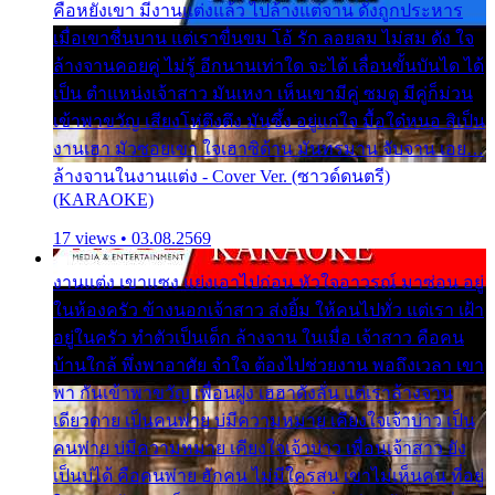
คือหยังเขา มีงานแต่งแล้ว ไปล้างแต่จาน ดั่งถูกประหาร
เมื่อเขาชื่นบาน แต่เราขื่นขม โอ้ รัก ลอยลม ไม่สม ดัง ใจ
ล้างจานคอยคู่ ไม่รู้ อีกนานเท่าใด จะได้ เลื่อนขั้นบันได ได้
เป็น ตำแหน่งเจ้าสาว มันเหงา เห็นเขามีคู่ ซมดู มีคู่ก็ม่วน
เข้าพาขวัญ เสียงโห่ตึงตึง มันซึ้ง อยู่แก่ใจ มื้อใด๋หนอ สิเป็น
งานเฮา มัวซอยเขา ใจเฮาซิด้าน มันทรมาน จับจาน เอย…
ล้างจานในงานแต่ง - Cover Ver. (ซาวด์ดนตรี)
(KARAOKE)
17 views • 03.08.2569
งานแต่ง เขาแซง แย่งเอาไปก่อน หัวใจอาวรณ์ มาซ่อน อยู่
ในห้องครัว ข้างนอกเจ้าสาว ส่งยิ้ม ให้คนไปทั่ว แต่เรา เฝ้า
อยู่ในครัว ทำตัวเป็นเด็ก ล้างจาน ในเมื่อ เจ้าสาว คือคน
บ้านใกล้ พึ่งพาอาศัย จำใจ ต้องไปช่วยงาน พอถึงเวลา เขา
พา กันเข้าพาขวัญ เพื่อนฝูง เฮฮาดังลั่น แต่เราล้างจาน
เดียวดาย เป็นคนพ่าย บ่มีความหมาย เคียงใจเจ้าบ่าว เป็น
คนพ่าย บ่มีความหมาย เคียงใจเจ้าบ่าว เพื่อนเจ้าสาว ยัง
เป็นบ่ได้ คือคนพ่าย ฮักคน ไม่มีใครสน เขาไม่เห็นคน ที่อยู่