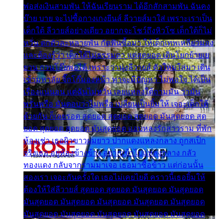
พ่อส่งเงินสามพัน ให้ฉันเรียนราม ได้อีกสักสามพัน ฉันคง
บ๊าย บาย จะไปซื้อกางเกงยีนส์ ลีวายส์มาใส่ เพราะเราเป็น
เด็กใต้ ลีวายส์อย่างเดียว อยากจะโชว์ถึงหิวโซ เด็กใต้ก็ไม่
หวั่น ตกตัวละหลายพัน กัดฟันซื้อมา ให้เด็กเทพเหลียวมอง
และต้องรู้ว่า เด็กใต้ไม่ธรรมดา แต่สุดยอด เดินโยกย้ายเย
ยวน กวนโอ๊ยพอได้ เพราะว่านุ่งลีวายส์ ตัวใหม่ใส่มา เดิน
เข้ามหาลัย จิ๊กโก๊มองหน้า ท่าจะมีปัญหา ไม่พอใจ ได้เป็น
เรื่องแน่นอน แต่ฉันไม่หวั่น เลยแหลงใต้ถามมัน ว่ามัน
พรั่นพรือ มันตอบว่าไม่พรื่อ เปลี่ยนเป็นยิ้มให้ เจอะเด็กใต้
ด้วยกัน ก็เลยรอด สุดยอด สุดยอด สุดยอด มันสุดยอด สุด
ยอด สุดยอด สุดยอด มันสุดยอด แอบหลงรักสาวราม ที่พัก
ห้องเช่า เธอผิวขาวผมยาว ปากแดงแหลงกลาง ถูกสเป็ก
จริงเธอ อยู่ห้องข้างข้าง อยากเข้าไปแหลงกลาง กลัว
ทองแดง กลับจากรามมาเจอ เธอมาซื้อข้าว แต่ก่อนนั้น
สองเรา เจอะกันครั้งใด เธอไม่เคยไยดี คราวนี้เธอยิ้มให้
ต้องให้ใส่ลีวายส์ สุดยอด สุดยอด มันสุดยอด มันสุดยอด
มันสุดยอด มันสุดยอด มันสุดยอด มันสุดยอด มันสุดยอด
มันสุดยอด มันสุดยอด มันสุดยอด มันสุดยอด มันสุดยอด