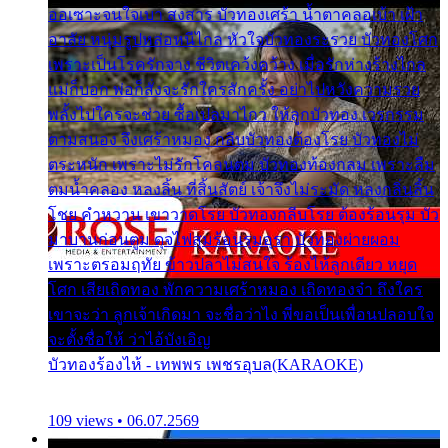
ออเซาะจนใจเบา สงสาร บัวทองเศร้า น้ำตาคลอเบ้า เฝ้า
อาลัย หนุ่มรูปหล่อหนีไกล หัวใจบัวทองระรวย บัวทองโศก
เพราะเป็นโรครักจาง ชีวิตเคว้งคว้าง เมื่อรักห่างร้างไกล
แม่ก็บอก พ่อก็สั่งจะรักใครสักครั้ง อย่าไปหวังความรวย
พลั้งไปใครจะช่วย ซื้อเปลมาไกว ให้ลูกบัวทอง เวรกรรม
ตามสนอง จึงเศร้าหมอง กลีบบัวทองต้องโรย บัวทองไม่
ตระหนัก เพราะไม่รักโคลนตม บัวทองท้องกลม เพราะลืม
ตมน้ำคลอง หลงลิ้น ที่สิ้นสัตย์ เจ้าจึงไม่ระมัด หลงกลิ่นลิ้น
โชย คำหวาน เขาวาดโรย บัวทองกลีบโรย ต้องร้อนรุม บัว
มาบานก่อนตูม ดุจไฟสุมร้อนรุมอุรา บัวทองผ่ายผอม
เพราะตรอมฤทัย ข้าวปลาไม่สนใจ ร้องไห้ลูกเดียว หยุด
โศก เสียเถิดทอง พักความเศร้าหมอง เถิดทองจ๋า ถึงใคร
เขาจะว่า ลูกเจ้าเกิดมา จะชื่อว่าไง พี่ขอเป็นเพื่อนปลอบใจ
จะตั้งชื่อให้ ว่าไอ้บังเอิญ
บัวทองร้องไห้ - เทพพร เพชรอุบล(KARAOKE)
109 views • 06.07.2569