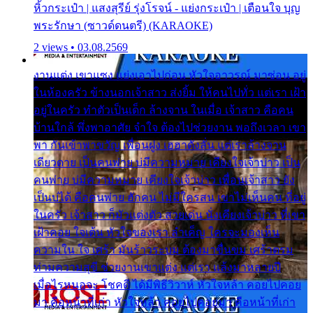
หิ้วกระเป๋า | แสงสุรีย์ รุ่งโรจน์ - แย่งกระเป๋า | เตือนใจ บุญ
พระรักษา (ซาวด์ดนตรี) (KARAOKE)
2 views • 03.08.2569
งานแต่ง เขาแซง แย่งเอาไปก่อน หัวใจอาวรณ์ มาซ่อน อยู่
ในห้องครัว ข้างนอกเจ้าสาว ส่งยิ้ม ให้คนไปทั่ว แต่เรา เฝ้า
อยู่ในครัว ทำตัวเป็นเด็ก ล้างจาน ในเมื่อ เจ้าสาว คือคน
บ้านใกล้ พึ่งพาอาศัย จำใจ ต้องไปช่วยงาน พอถึงเวลา เขา
พา กันเข้าพาขวัญ เพื่อนฝูง เฮฮาดังลั่น แต่เราล้างจาน
เดียวดาย เป็นคนพ่าย บ่มีความหมาย เคียงใจเจ้าบ่าว เป็น
คนพ่าย บ่มีความหมาย เคียงใจเจ้าบ่าว เพื่อนเจ้าสาว ยัง
เป็นบ่ได้ คือคนพ่าย ฮักคน ไม่มีใครสน เขาไม่เห็นคน ที่อยู่
ในครัว เจ้าสาว ก็มัวแต่งตัว สวยเด่น นั่งเคียงเจ้าบ่าว ที่เขา
เฝ้าคอย ใจเต้น หัวใจของเรา ลำเค็ญ ใครจะมองเห็น
ความใน ใจ เศร้า มันร้าวระบม ต้องมาขื่นขม เศร้าตรม
ท่ามความสุขี ช่วยงานเขาแต่ง แต่เรา แล้งมาหลายปี
เมื่อไรหนอจะ โชคดี ได้มีพิธีวิวาห์ หัวใจหล้า คอยไปคอย
มา คือหน้าที่เก่า หัวใจหล้า คอยไปคอยมา คือหน้าที่เก่า