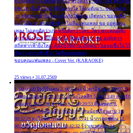
คู่แฟนเพลง ไม่เคยคิดว่าเก่ง หรือดังกว่าใคร..ใคร พระคุณ
ผู้ฟัง เท่านั้นยิ่งใหญ่ ที่เป็นแรงใจ ให้ผมดังมา.. ขอ องค์เท
วา สถิตฟากฟ้ายิ่งใหญ่ คุ้มภัยให้ท่าน เถิดหนา ขอจงเชื่อ
ใจ ไว้เถิดว่า ตราบชั่วชีวา ไม่ลืมแฟนเพลง ขอ อยู่คู่แฟน
เพลง ไม่เคยคิดว่าเก่ง หรือดังกว่าใคร..ใคร พระคุณผู้ฟัง
เท่านั้นยิ่งใหญ่ ที่เป็นแรงใจ ให้ผมดังมา.. ขอ องค์เทวา
สถิตฟากฟ้ายิ่งใหญ่ คุ้มภัยให้ท่าน เถิดหนา ขอจงเชื่อใจ ไว้
เถิดว่า ตราบชั่วชีวา ไม่ลืมแฟนเพลง
ขอบคุณแฟนเพลง - Cover Ver. (KARAOKE)
25 views • 31.07.2569
1. 00:00:00 ยินดีรับเดน 2. 00:03:44 น้ำตาอีสาน 3. 00:07:51
กิ่งทองใบหยก 4. 00:10:35 น้ำนิ่งไหลลึก 5. 00:13:49 ลานรัก
ลานเท 6. 00:17:06 จำใจจาก 7. 00:20:53 คืนฝนตก 8.
00:25:16 น้ำลงเดือนยี่ 9. 00:28:47 โสนน้อยเรือนงาม 10.
00:32:29 ตอไม้ที่ตายแล้ว 11. 00:35:41 น้ำกรดแช่เย็น 12.
00:39:08 อยากฟังซ้ำ 13. 00:42:32 รู้ว่าเขาหลอก 14.