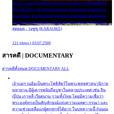
สองเรา เจอะกันครั้งใด เธอไม่เคยไยดี คราวนี้เธอยิ้มให้
ต้องให้ใส่ลีวายส์ สุดยอด สุดยอด มันสุดยอด มันสุดยอด
มันสุดยอด มันสุดยอด มันสุดยอด มันสุดยอด มันสุดยอด
มันสุดยอด มันสุดยอด มันสุดยอด มันสุดยอด มันสุดยอด
สุดยอด - วงซูซู (KARAOKE)
121 views • 03.07.2569
สารคดี
|
DOCUMENTARY
สารคดีทั้งหมด
DOCUMENTARY ALL
เจ้าแม่กวนอิมเป็นพระโพธิสัตว์ในพระพุทธศาสนานิกาย
มหายาน มีผู้เคารพนับถือบูชาในหลายประเทศ เช่น จีน
ญี่ปุ่น เกาหลี เวียดนาม รวมทั้งไทย โดยมีความเชื่อว่า
พระองค์ทรงเป็นสัญลักษณ์แห่งความเมตตา กรุณา และ
ความช่วยเหลือแก่ผู้ตกทุกข์ได้ยาก ในบทความนี้ Palanla