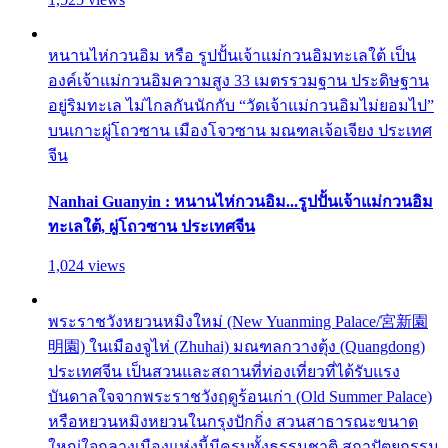
หนานไห่กวนอิม หรือ รูปปั้นเจ้าแม่กวนอิมทะเลใต้ เป็น
องค์เจ้าแม่กวนอิมความสูง 33 เมตรรวมฐาน ประดิษฐาน
อยู่ริมทะเล ไม่ไกลกันนักกับ “วัดเจ้าแม่กวนอิมไม่ยอมไป”
บนเกาะผู่โถวซาน เมืองโจวซาน มณฑลเจ้อเจียง ประเทศ
จีน
Nanhai Guanyin : หนานไห่กวนอิม...รูปปั้นเจ้าแม่กวนอิม
ทะเลใต้, ผู่โถวซาน ประเทศจีน
1,024 views
พระราชวังหยวนหมิงใหม่ (New Yuanming Palace/宮新園
明園) ในเมืองจูไห่ (Zhuhai) มณฑลกวางตุ้ง (Quangdong)
ประเทศจีน เป็นสวนและสถานที่ท่องเที่ยวที่ได้รับแรง
บันดาลใจจากพระราชวังฤดูร้อนเก่า (Old Summer Palace)
หรือหยวนหมิงหยวนในกรุงปักกิ่ง สวนสาธารณะขนาด
ใหญ่ใจกลางเมืองแห่งนี้มีครบทั้งธรรมชาติ สถาปัตยกรรม