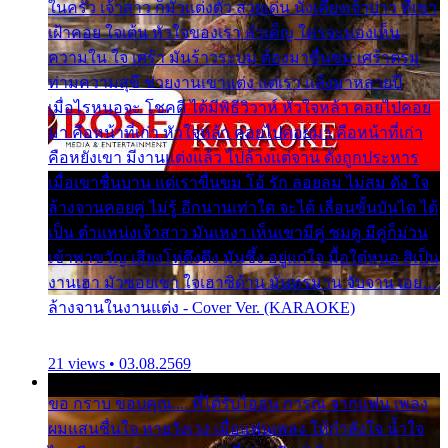
ในครัว เจ้าสาว ก็มัวแต่งตัว สวยเด่น นั่งเคียงเจ้าบ่าว ที่เขา
เฝ้าคอย ใจเต้น หัวใจของเรา ลำเค็ญ ใครจะมองเห็น
ความใน ใจ เศร้า มันร้าวระบม ต้องมาขื่นขม เศร้าตรม
ท่ามความสุขี ช่วยงานเขาแต่ง แต่เรา แล้งมาหลายปี
เมื่อไรหนอจะ โชคดี ได้มีพิธีวิวาห์ หัวใจหล้า คอยไปคอย
มา คือหน้าที่เก่า หัวใจหล้า คอยไปคอยมา คือหน้าที่เก่า
คือหยังเขา มีงานแต่งแล้ว ไปล้างแต่จาน ดั่งถูกประหาร
เมื่อเขาชื่นบาน แต่เราขื่นขม โอ้ รัก ลอยลม ไม่สม ดัง ใจ
ล้างจานคอยคู่ ไม่รู้ อีกนานเท่าใด จะได้ เลื่อนขั้นบันได ได้
เป็น ตำแหน่งเจ้าสาว มันเหงา เห็นเขามีคู่ ซมดู มีคู่ก็ม่วน
เข้าพาขวัญ เสียงโห่ตึงตึง มันซึ้ง อยู่แก่ใจ มื้อใด๋หนอ สิเป็น
งานเฮา มัวซอยเขา ใจเฮาซิด้าน มันทรมาน จับจาน เอย…
ล้างจานในงานแต่ง - Cover Ver. (KARAOKE)
21 views • 03.08.2569
ขอ กราบ ขอบคุณ.... ที่ได้รับไออุ่น การุณ จากแฟน เพลง
ผมแสนชื่นใจ หายวังเวง เมื่อแฟนเพลง ให้กำลังใจ น้ำใจ