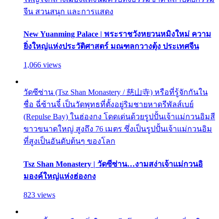
จีน สวนสนุก และการแสดง
New Yuanming Palace | พระราชวังหยวนหมิงใหม่ ความ
ยิ่งใหญ่แห่งประวัติศาสตร์ มณฑลกวางตุ้ง ประเทศจีน
1,066 views
วัดซีซ่าน (Tsz Shan Monastery / 慈山寺) หรือที่รู้จักกันใน
ชื่อ ฉี่ซ้านจี๋ เป็นวัดพุทธที่ตั้งอยู่ริมชายหาดรีพัลส์เบย์
(Repulse Bay) ในฮ่องกง โดดเด่นด้วยรูปปั้นเจ้าแม่กวนอิมสี
ขาวขนาดใหญ่ สูงถึง 76 เมตร ซึ่งเป็นรูปปั้นเจ้าแม่กวนอิม
ที่สูงเป็นอันดับต้นๆ ของโลก
Tsz Shan Monastery | วัดซีซ่าน…งามสง่าเจ้าแม่กวนอิ
มองค์ใหญ่แห่งฮ่องกง
823 views