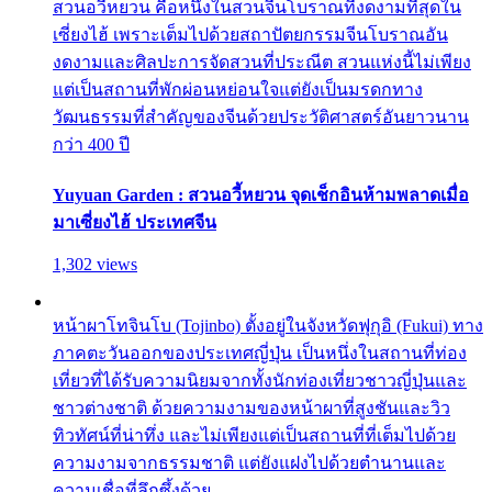
สวนอวี้หยวน คือหนึ่งในสวนจีนโบราณที่งดงามที่สุดใน
เซี่ยงไฮ้ เพราะเต็มไปด้วยสถาปัตยกรรมจีนโบราณอัน
งดงามและศิลปะการจัดสวนที่ประณีต สวนแห่งนี้ไม่เพียง
แต่เป็นสถานที่พักผ่อนหย่อนใจแต่ยังเป็นมรดกทาง
วัฒนธรรมที่สำคัญของจีนด้วยประวัติศาสตร์อันยาวนาน
กว่า 400 ปี
Yuyuan Garden : สวนอวี้หยวน จุดเช็กอินห้ามพลาดเมื่อ
มาเซี่ยงไฮ้ ประเทศจีน
1,302 views
หน้าผาโทจินโบ (Tojinbo) ตั้งอยู่ในจังหวัดฟุกุอิ (Fukui) ทาง
ภาคตะวันออกของประเทศญี่ปุ่น เป็นหนึ่งในสถานที่ท่อง
เที่ยวที่ได้รับความนิยมจากทั้งนักท่องเที่ยวชาวญี่ปุ่นและ
ชาวต่างชาติ ด้วยความงามของหน้าผาที่สูงชันและวิว
ทิวทัศน์ที่น่าทึ่ง และไม่เพียงแต่เป็นสถานที่ที่เต็มไปด้วย
ความงามจากธรรมชาติ แต่ยังแฝงไปด้วยตำนานและ
ความเชื่อที่ลึกซึ้งด้วย