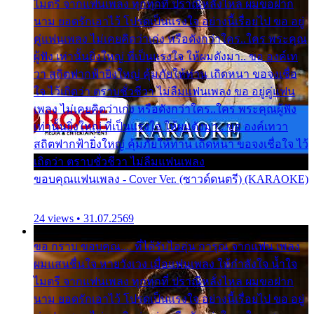
ไมตรี จากแฟนเพลง ทุกทุกที่ ปราณีหลั่งไหล ผมขอฝาก
นาม ยอดรักเอาไว้ โปรดเป็นแรงใจ อย่างนี้เรื่อยไป ขอ อยู่
คู่แฟนเพลง ไม่เคยคิดว่าเก่ง หรือดังกว่าใคร..ใคร พระคุณ
ผู้ฟัง เท่านั้นยิ่งใหญ่ ที่เป็นแรงใจ ให้ผมดังมา.. ขอ องค์เท
วา สถิตฟากฟ้ายิ่งใหญ่ คุ้มภัยให้ท่าน เถิดหนา ขอจงเชื่อ
ใจ ไว้เถิดว่า ตราบชั่วชีวา ไม่ลืมแฟนเพลง ขอ อยู่คู่แฟน
เพลง ไม่เคยคิดว่าเก่ง หรือดังกว่าใคร..ใคร พระคุณผู้ฟัง
เท่านั้นยิ่งใหญ่ ที่เป็นแรงใจ ให้ผมดังมา.. ขอ องค์เทวา
สถิตฟากฟ้ายิ่งใหญ่ คุ้มภัยให้ท่าน เถิดหนา ขอจงเชื่อใจ ไว้
เถิดว่า ตราบชั่วชีวา ไม่ลืมแฟนเพลง
ขอบคุณแฟนเพลง - Cover Ver. (ซาวด์ดนตรี) (KARAOKE)
24 views • 31.07.2569
ขอ กราบ ขอบคุณ.... ที่ได้รับไออุ่น การุณ จากแฟน เพลง
ผมแสนชื่นใจ หายวังเวง เมื่อแฟนเพลง ให้กำลังใจ น้ำใจ
ไมตรี จากแฟนเพลง ทุกทุกที่ ปราณีหลั่งไหล ผมขอฝาก
นาม ยอดรักเอาไว้ โปรดเป็นแรงใจ อย่างนี้เรื่อยไป ขอ อยู่