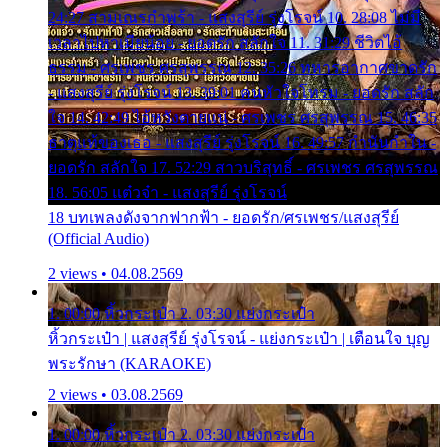
24:27 สามเณรกำพร้า - แสงสุรีย์ รุ่งโรจน์ 10. 28:08 ไม่มี
เวลาไปหาเมียน้อย - ยอดรัก สลักใจ 11. 31:29 ชีวิตไอ้
ธรรม - ศรเพชร ศรสุพรรณ 12. 35:26 ทหารอากาศขาดรัก
- แสงสุรีย์ รุ่งโรจน์ 13. 39:01 คนหัวใจโทรม - ยอดรัก สลัก
ใจ 14. 42:49 ไอ้หวังตายแน่ - ศรเพชร ศรสุพรรณ 15. 46:35
ธาตุแท้ของเธอ - แสงสุรีย์ รุ่งโรจน์ 16. 49:57 กำนันกำใน -
ยอดรัก สลักใจ 17. 52:29 สาวบริสุทธิ์ - ศรเพชร ศรสุพรรณ
18. 56:05 แต๋วจ๋า - แสงสุรีย์ รุ่งโรจน์
18 บทเพลงดังจากฟากฟ้า - ยอดรัก/ศรเพชร/แสงสุรีย์
(Official Audio)
2 views • 04.08.2569
1. 00:00 หิ้วกระเป๋า 2. 03:30 แย่งกระเป๋า
หิ้วกระเป๋า | แสงสุรีย์ รุ่งโรจน์ - แย่งกระเป๋า | เตือนใจ บุญ
พระรักษา (KARAOKE)
2 views • 03.08.2569
1. 00:00 หิ้วกระเป๋า 2. 03:30 แย่งกระเป๋า