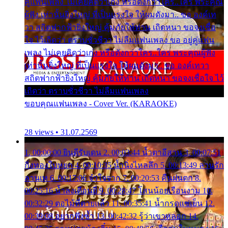
คู่แฟนเพลง ไม่เคยคิดว่าเก่ง หรือดังกว่าใคร..ใคร พระคุณ
ผู้ฟัง เท่านั้นยิ่งใหญ่ ที่เป็นแรงใจ ให้ผมดังมา.. ขอ องค์เท
วา สถิตฟากฟ้ายิ่งใหญ่ คุ้มภัยให้ท่าน เถิดหนา ขอจงเชื่อ
ใจ ไว้เถิดว่า ตราบชั่วชีวา ไม่ลืมแฟนเพลง ขอ อยู่คู่แฟน
เพลง ไม่เคยคิดว่าเก่ง หรือดังกว่าใคร..ใคร พระคุณผู้ฟัง
เท่านั้นยิ่งใหญ่ ที่เป็นแรงใจ ให้ผมดังมา.. ขอ องค์เทวา
สถิตฟากฟ้ายิ่งใหญ่ คุ้มภัยให้ท่าน เถิดหนา ขอจงเชื่อใจ ไว้
เถิดว่า ตราบชั่วชีวา ไม่ลืมแฟนเพลง
ขอบคุณแฟนเพลง - Cover Ver. (KARAOKE)
28 views • 31.07.2569
1. 00:00:00 ยินดีรับเดน 2. 00:03:44 น้ำตาอีสาน 3. 00:07:51
กิ่งทองใบหยก 4. 00:10:35 น้ำนิ่งไหลลึก 5. 00:13:49 ลานรัก
ลานเท 6. 00:17:06 จำใจจาก 7. 00:20:53 คืนฝนตก 8.
00:25:16 น้ำลงเดือนยี่ 9. 00:28:47 โสนน้อยเรือนงาม 10.
00:32:29 ตอไม้ที่ตายแล้ว 11. 00:35:41 น้ำกรดแช่เย็น 12.
00:39:08 อยากฟังซ้ำ 13. 00:42:32 รู้ว่าเขาหลอก 14.