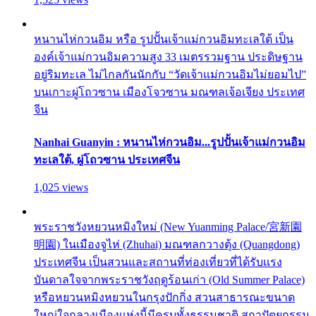
หนานไห่กวนอิม หรือ รูปปั้นเจ้าแม่กวนอิมทะเลใต้ เป็น
องค์เจ้าแม่กวนอิมความสูง 33 เมตรรวมฐาน ประดิษฐาน
อยู่ริมทะเล ไม่ไกลกันนักกับ “วัดเจ้าแม่กวนอิมไม่ยอมไป”
บนเกาะผู่โถวซาน เมืองโจวซาน มณฑลเจ้อเจียง ประเทศ
จีน
Nanhai Guanyin : หนานไห่กวนอิม...รูปปั้นเจ้าแม่กวนอิม
ทะเลใต้, ผู่โถวซาน ประเทศจีน
1,025 views
พระราชวังหยวนหมิงใหม่ (New Yuanming Palace/宮新園
明園) ในเมืองจูไห่ (Zhuhai) มณฑลกวางตุ้ง (Quangdong)
ประเทศจีน เป็นสวนและสถานที่ท่องเที่ยวที่ได้รับแรง
บันดาลใจจากพระราชวังฤดูร้อนเก่า (Old Summer Palace)
หรือหยวนหมิงหยวนในกรุงปักกิ่ง สวนสาธารณะขนาด
ใหญ่ใจกลางเมืองแห่งนี้มีครบทั้งธรรมชาติ สถาปัตยกรรม