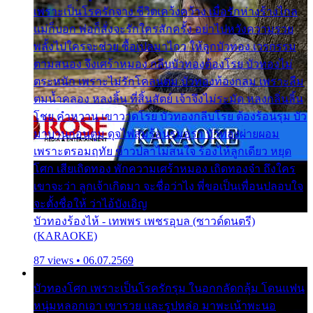
เพราะเป็นโรครักจาง ชีวิตเคว้งคว้าง เมื่อรักห่างร้างไกล
แม่ก็บอก พ่อก็สั่งจะรักใครสักครั้ง อย่าไปหวังความรวย
พลั้งไปใครจะช่วย ซื้อเปลมาไกว ให้ลูกบัวทอง เวรกรรม
ตามสนอง จึงเศร้าหมอง กลีบบัวทองต้องโรย บัวทองไม่
ตระหนัก เพราะไม่รักโคลนตม บัวทองท้องกลม เพราะลืม
ตมน้ำคลอง หลงลิ้น ที่สิ้นสัตย์ เจ้าจึงไม่ระมัด หลงกลิ่นลิ้น
โชย คำหวาน เขาวาดโรย บัวทองกลีบโรย ต้องร้อนรุม บัว
มาบานก่อนตูม ดุจไฟสุมร้อนรุมอุรา บัวทองผ่ายผอม
เพราะตรอมฤทัย ข้าวปลาไม่สนใจ ร้องไห้ลูกเดียว หยุด
โศก เสียเถิดทอง พักความเศร้าหมอง เถิดทองจ๋า ถึงใคร
เขาจะว่า ลูกเจ้าเกิดมา จะชื่อว่าไง พี่ขอเป็นเพื่อนปลอบใจ
จะตั้งชื่อให้ ว่าไอ้บังเอิญ
บัวทองร้องไห้ - เทพพร เพชรอุบล (ซาวด์ดนตรี)
(KARAOKE)
87 views • 06.07.2569
บัวทองโศก เพราะเป็นโรครักรุม ในอกกลัดกลุ้ม โดนแฟน
หนุ่มหลอกเอา เขารวย และรูปหล่อ มาพะเน้าพะนอ