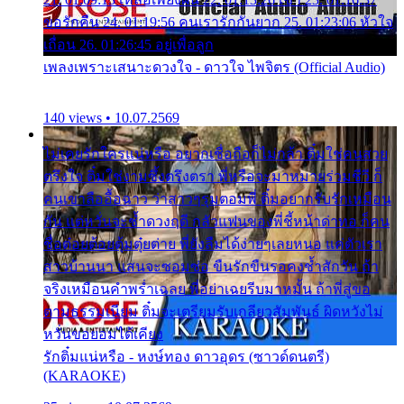
ขอรักคืน 24. 01:19:56 คนเรารักกันยาก 25. 01:23:06 หัวใจ
เถื่อน 26. 01:26:45 อยู่เพื่อลูก
เพลงเพราะเสนาะดวงใจ - ดาวใจ ไพจิตร (Official Audio)
140 views • 10.07.2569
ไม่เคยรักใครแน่หรือ อยากเชื่อถือก็ไม่กล้า ติ๋มใช่คนสวย
ตรึงใจ ติ๋มใช่งามซึ้งตรึงตรา พี่หรือจะมาหมายร่วมชีวี ก็
คนเขาลืออื้อฉาว ว่าสาวๆรุมตอมพี่ ติ๋มอยากรับรักเหมือน
กัน แต่หวั่นจะช้ำดวงฤดี กลัวแฟนของพี่ชี้หน้าด่าทอ ก็คน
ชื่อต๋อยต้อยตุ้มตุ๋ยต่าย พี่ยังลืมได้ง่ายๆเลยหนอ แค่ตัวเรา
สาวบ้านนา แสนจะซอมซ่อ ขืนรักขืนรอคงช้ำสักวัน ถ้า
จริงเหมือนคำพร่ำเฉลย พี่อย่าเฉยรีบมาหมั้น ถ้าพี่สู่ขอ
ตามธรรมเนียม ติ๋มจะเตรียมรับเกลียวสัมพันธ์ ผิดหวังไม่
หวั่นขอยอมได้เคียง
รักติ๋มแน่หรือ - หงษ์ทอง ดาวอุดร (ซาวด์ดนตรี)
(KARAOKE)