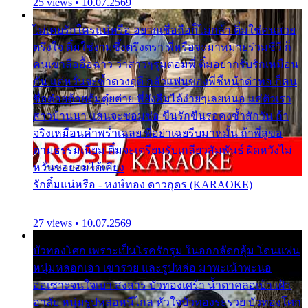
25 views • 10.07.2569
ไม่เคยรักใครแน่หรือ อยากเชื่อถือก็ไม่กล้า ติ๋มใช่คนสวย
ตรึงใจ ติ๋มใช่งามซึ้งตรึงตรา พี่หรือจะมาหมายร่วมชีวี ก็
คนเขาลืออื้อฉาว ว่าสาวๆรุมตอมพี่ ติ๋มอยากรับรักเหมือน
กัน แต่หวั่นจะช้ำดวงฤดี กลัวแฟนของพี่ชี้หน้าด่าทอ ก็คน
ชื่อต๋อยต้อยตุ้มตุ๋ยต่าย พี่ยังลืมได้ง่ายๆเลยหนอ แค่ตัวเรา
สาวบ้านนา แสนจะซอมซ่อ ขืนรักขืนรอคงช้ำสักวัน ถ้า
จริงเหมือนคำพร่ำเฉลย พี่อย่าเฉยรีบมาหมั้น ถ้าพี่สู่ขอ
ตามธรรมเนียม ติ๋มจะเตรียมรับเกลียวสัมพันธ์ ผิดหวังไม่
หวั่นขอยอมได้เคียง
รักติ๋มแน่หรือ - หงษ์ทอง ดาวอุดร (KARAOKE)
27 views • 10.07.2569
บัวทองโศก เพราะเป็นโรครักรุม ในอกกลัดกลุ้ม โดนแฟน
หนุ่มหลอกเอา เขารวย และรูปหล่อ มาพะเน้าพะนอ
ออเซาะจนใจเบา สงสาร บัวทองเศร้า น้ำตาคลอเบ้า เฝ้า
อาลัย หนุ่มรูปหล่อหนีไกล หัวใจบัวทองระรวย บัวทองโศก