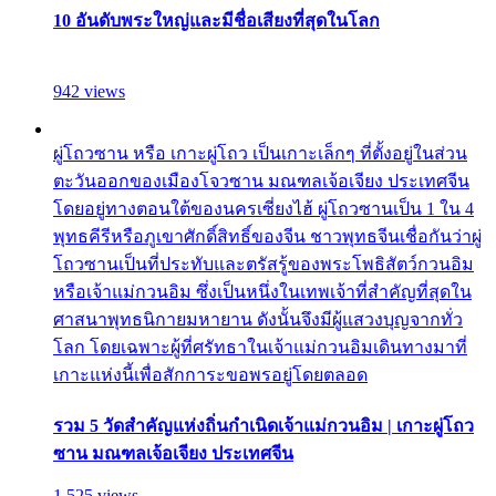
10 อันดับพระใหญ่และมีชื่อเสียงที่สุดในโลก
942 views
ผู่โถวซาน หรือ เกาะผู่โถว เป็นเกาะเล็กๆ ที่ตั้งอยู่ในส่วน
ตะวันออกของเมืองโจวซาน มณฑลเจ้อเจียง ประเทศจีน
โดยอยู่ทางตอนใต้ของนครเซี่ยงไฮ้ ผู่โถวซานเป็น 1 ใน 4
พุทธคีรีหรือภูเขาศักดิ์สิทธิ์ของจีน ชาวพุทธจีนเชื่อกันว่าผู่
โถวซานเป็นที่ประทับและตรัสรู้ของพระโพธิสัตว์กวนอิม
หรือเจ้าแม่กวนอิม ซึ่งเป็นหนึ่งในเทพเจ้าที่สำคัญที่สุดใน
ศาสนาพุทธนิกายมหายาน ดังนั้นจึงมีผู้แสวงบุญจากทั่ว
โลก โดยเฉพาะผู้ที่ศรัทธาในเจ้าแม่กวนอิมเดินทางมาที่
เกาะแห่งนี้เพื่อสักการะขอพรอยู่โดยตลอด
รวม 5 วัดสำคัญแห่งถิ่นกำเนิดเจ้าแม่กวนอิม | เกาะผู่โถว
ซาน มณฑลเจ้อเจียง ประเทศจีน
1,525 views