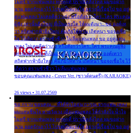
ไมตรี จากแฟนเพลง ทุกทุกที่ ปราณีหลั่งไหล ผมขอฝาก
นาม ยอดรักเอาไว้ โปรดเป็นแรงใจ อย่างนี้เรื่อยไป ขอ อยู่
คู่แฟนเพลง ไม่เคยคิดว่าเก่ง หรือดังกว่าใคร..ใคร พระคุณ
ผู้ฟัง เท่านั้นยิ่งใหญ่ ที่เป็นแรงใจ ให้ผมดังมา.. ขอ องค์เท
วา สถิตฟากฟ้ายิ่งใหญ่ คุ้มภัยให้ท่าน เถิดหนา ขอจงเชื่อ
ใจ ไว้เถิดว่า ตราบชั่วชีวา ไม่ลืมแฟนเพลง ขอ อยู่คู่แฟน
เพลง ไม่เคยคิดว่าเก่ง หรือดังกว่าใคร..ใคร พระคุณผู้ฟัง
เท่านั้นยิ่งใหญ่ ที่เป็นแรงใจ ให้ผมดังมา.. ขอ องค์เทวา
สถิตฟากฟ้ายิ่งใหญ่ คุ้มภัยให้ท่าน เถิดหนา ขอจงเชื่อใจ ไว้
เถิดว่า ตราบชั่วชีวา ไม่ลืมแฟนเพลง
ขอบคุณแฟนเพลง - Cover Ver. (ซาวด์ดนตรี) (KARAOKE)
26 views • 31.07.2569
ขอ กราบ ขอบคุณ.... ที่ได้รับไออุ่น การุณ จากแฟน เพลง
ผมแสนชื่นใจ หายวังเวง เมื่อแฟนเพลง ให้กำลังใจ น้ำใจ
ไมตรี จากแฟนเพลง ทุกทุกที่ ปราณีหลั่งไหล ผมขอฝาก
นาม ยอดรักเอาไว้ โปรดเป็นแรงใจ อย่างนี้เรื่อยไป ขอ อยู่