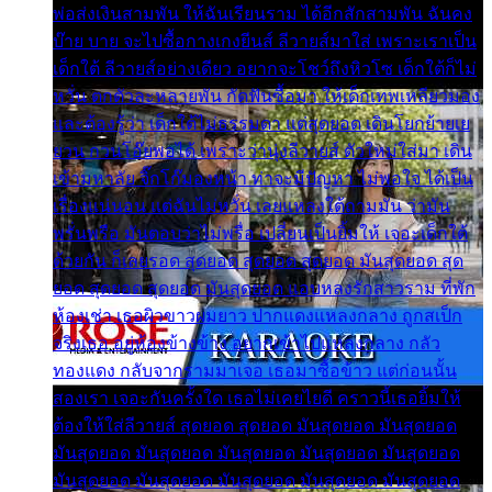
พ่อส่งเงินสามพัน ให้ฉันเรียนราม ได้อีกสักสามพัน ฉันคง
บ๊าย บาย จะไปซื้อกางเกงยีนส์ ลีวายส์มาใส่ เพราะเราเป็น
เด็กใต้ ลีวายส์อย่างเดียว อยากจะโชว์ถึงหิวโซ เด็กใต้ก็ไม่
หวั่น ตกตัวละหลายพัน กัดฟันซื้อมา ให้เด็กเทพเหลียวมอง
และต้องรู้ว่า เด็กใต้ไม่ธรรมดา แต่สุดยอด เดินโยกย้ายเย
ยวน กวนโอ๊ยพอได้ เพราะว่านุ่งลีวายส์ ตัวใหม่ใส่มา เดิน
เข้ามหาลัย จิ๊กโก๊มองหน้า ท่าจะมีปัญหา ไม่พอใจ ได้เป็น
เรื่องแน่นอน แต่ฉันไม่หวั่น เลยแหลงใต้ถามมัน ว่ามัน
พรั่นพรือ มันตอบว่าไม่พรื่อ เปลี่ยนเป็นยิ้มให้ เจอะเด็กใต้
ด้วยกัน ก็เลยรอด สุดยอด สุดยอด สุดยอด มันสุดยอด สุด
ยอด สุดยอด สุดยอด มันสุดยอด แอบหลงรักสาวราม ที่พัก
ห้องเช่า เธอผิวขาวผมยาว ปากแดงแหลงกลาง ถูกสเป็ก
จริงเธอ อยู่ห้องข้างข้าง อยากเข้าไปแหลงกลาง กลัว
ทองแดง กลับจากรามมาเจอ เธอมาซื้อข้าว แต่ก่อนนั้น
สองเรา เจอะกันครั้งใด เธอไม่เคยไยดี คราวนี้เธอยิ้มให้
ต้องให้ใส่ลีวายส์ สุดยอด สุดยอด มันสุดยอด มันสุดยอด
มันสุดยอด มันสุดยอด มันสุดยอด มันสุดยอด มันสุดยอด
มันสุดยอด มันสุดยอด มันสุดยอด มันสุดยอด มันสุดยอด