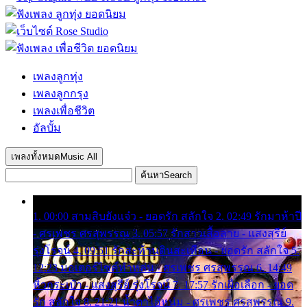
เพลงลูกทุ่ง
เพลงลูกกรุง
เพลงเพื่อชีวิต
อัลบั้ม
เพลงทั้งหมด
Music All
ค้นหา
Search
1. 00:00 สามสิบยังแจ๋ว - ยอดรัก สลักใจ 2. 02:49 รักมาห้าปี
- ศรเพชร ศรสุพรรณ 3. 05:57 รักสาวเสื้อลาย - แสงสุรีย์
รุ่งโรจน์ 4. 09:51 รักสะท้านดินสะเทือน - ยอดรัก สลักใจ 5.
12:23 มอเตอร์ไซค์ทำหล่น - ศรเพชร ศรสุพรรณ 6. 14:49
หิ้วกระเป๋า - แสงสุรีย์ รุ่งโรจน์ 7. 17:57 รักเผื่อเลือก - ยอด
รัก สลักใจ 8. 21:21 น้ำตาไอ้หนุ่ม - ศรเพชร ศรสุพรรณ 9.