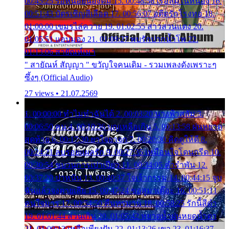
00:45:25 รอหน่อยน้องติ๋ม 15. 00:48:56 เรือล่มในหนอง 16.
00:51:43 บัตรเชิญสีเลือด 17. 00:56:07 อดีตรักโรงทอ 18.
01:00:00 เขมรไล่ควาย 19. 01:02:55 สาวสวนแตง 20.
01:05:51 แอบมอง 21. 01:09:27 พบรักปากน้ำโพ 22.
01:13:06 สายัณห์เมา
" สายัณห์ สัญญา " ขวัญใจคนเดิม - รวมเพลงดังเพราะๆ
ซึ้งๆ (Official Audio)
27 views • 21.07.2569
1. 00:00:00 ทำไมทำฉันได้ 2. 00:03:20 นางฟ้าสลัม 3.
00:06:50 คน 4. 00:10:36 บุญเหลือเกิน 5. 00:13:58 ฝนหยาด
สุดท้าย 6. 00:17:30 ยาใจยาจก 7. 00:20:30 คิดดูให้ดี 8.
00:24:21 ลบรอยแผลรัก 9. 00:27:35 เหมือนใจโดนกรีด 10.
00:30:54 ขบวนการเปาเปียว 11. 00:34:05 คำรำพัน 12.
00:37:20 ปาหนัน 13. 00:40:37 ใจเจ้ากรรม 14. 00:44:15 จูบ
ฉันแล้วจงตายเสีย 15. 00:47:24 ขอสูมาเต๊อะ 16. 00:51:11
คนใจมาร 17. 00:54:50 คืนทรมาน 18. 00:58:25 รักนี้สีดำ
19. 01:01:44 ส่วนเกิน 20. 01:05:42 หยาดน้ำฝนหยดน้ำตา
21. 01:09:13 เหลือเพียงฝัน 22. 01:13:26 เขา 23. 01:16:37