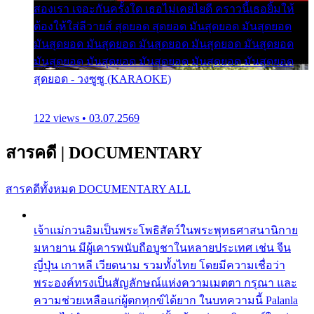
สองเรา เจอะกันครั้งใด เธอไม่เคยไยดี คราวนี้เธอยิ้มให้
ต้องให้ใส่ลีวายส์ สุดยอด สุดยอด มันสุดยอด มันสุดยอด
มันสุดยอด มันสุดยอด มันสุดยอด มันสุดยอด มันสุดยอด
มันสุดยอด มันสุดยอด มันสุดยอด มันสุดยอด มันสุดยอด
สุดยอด - วงซูซู (KARAOKE)
122 views • 03.07.2569
สารคดี
|
DOCUMENTARY
สารคดีทั้งหมด
DOCUMENTARY ALL
เจ้าแม่กวนอิมเป็นพระโพธิสัตว์ในพระพุทธศาสนานิกาย
มหายาน มีผู้เคารพนับถือบูชาในหลายประเทศ เช่น จีน
ญี่ปุ่น เกาหลี เวียดนาม รวมทั้งไทย โดยมีความเชื่อว่า
พระองค์ทรงเป็นสัญลักษณ์แห่งความเมตตา กรุณา และ
ความช่วยเหลือแก่ผู้ตกทุกข์ได้ยาก ในบทความนี้ Palanla