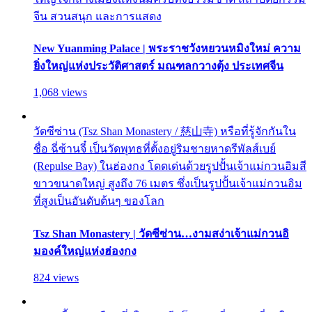
จีน สวนสนุก และการแสดง
New Yuanming Palace | พระราชวังหยวนหมิงใหม่ ความ
ยิ่งใหญ่แห่งประวัติศาสตร์ มณฑลกวางตุ้ง ประเทศจีน
1,068 views
วัดซีซ่าน (Tsz Shan Monastery / 慈山寺) หรือที่รู้จักกันใน
ชื่อ ฉี่ซ้านจี๋ เป็นวัดพุทธที่ตั้งอยู่ริมชายหาดรีพัลส์เบย์
(Repulse Bay) ในฮ่องกง โดดเด่นด้วยรูปปั้นเจ้าแม่กวนอิมสี
ขาวขนาดใหญ่ สูงถึง 76 เมตร ซึ่งเป็นรูปปั้นเจ้าแม่กวนอิม
ที่สูงเป็นอันดับต้นๆ ของโลก
Tsz Shan Monastery | วัดซีซ่าน…งามสง่าเจ้าแม่กวนอิ
มองค์ใหญ่แห่งฮ่องกง
824 views