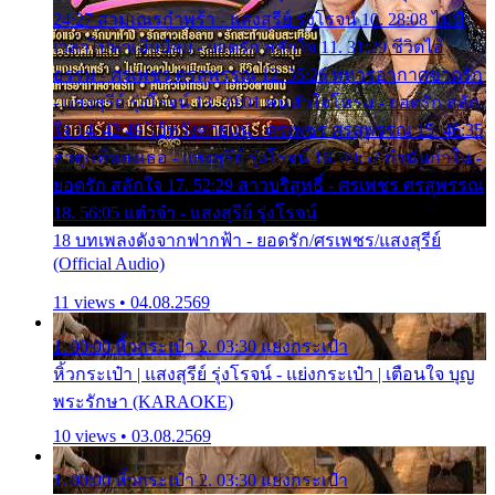
24:27 สามเณรกำพร้า - แสงสุรีย์ รุ่งโรจน์ 10. 28:08 ไม่มี
เวลาไปหาเมียน้อย - ยอดรัก สลักใจ 11. 31:29 ชีวิตไอ้
ธรรม - ศรเพชร ศรสุพรรณ 12. 35:26 ทหารอากาศขาดรัก
- แสงสุรีย์ รุ่งโรจน์ 13. 39:01 คนหัวใจโทรม - ยอดรัก สลัก
ใจ 14. 42:49 ไอ้หวังตายแน่ - ศรเพชร ศรสุพรรณ 15. 46:35
ธาตุแท้ของเธอ - แสงสุรีย์ รุ่งโรจน์ 16. 49:57 กำนันกำใน -
ยอดรัก สลักใจ 17. 52:29 สาวบริสุทธิ์ - ศรเพชร ศรสุพรรณ
18. 56:05 แต๋วจ๋า - แสงสุรีย์ รุ่งโรจน์
18 บทเพลงดังจากฟากฟ้า - ยอดรัก/ศรเพชร/แสงสุรีย์
(Official Audio)
11 views • 04.08.2569
1. 00:00 หิ้วกระเป๋า 2. 03:30 แย่งกระเป๋า
หิ้วกระเป๋า | แสงสุรีย์ รุ่งโรจน์ - แย่งกระเป๋า | เตือนใจ บุญ
พระรักษา (KARAOKE)
10 views • 03.08.2569
1. 00:00 หิ้วกระเป๋า 2. 03:30 แย่งกระเป๋า