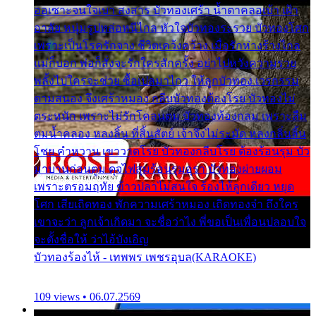
ออเซาะจนใจเบา สงสาร บัวทองเศร้า น้ำตาคลอเบ้า เฝ้า
อาลัย หนุ่มรูปหล่อหนีไกล หัวใจบัวทองระรวย บัวทองโศก
เพราะเป็นโรครักจาง ชีวิตเคว้งคว้าง เมื่อรักห่างร้างไกล
แม่ก็บอก พ่อก็สั่งจะรักใครสักครั้ง อย่าไปหวังความรวย
พลั้งไปใครจะช่วย ซื้อเปลมาไกว ให้ลูกบัวทอง เวรกรรม
ตามสนอง จึงเศร้าหมอง กลีบบัวทองต้องโรย บัวทองไม่
ตระหนัก เพราะไม่รักโคลนตม บัวทองท้องกลม เพราะลืม
ตมน้ำคลอง หลงลิ้น ที่สิ้นสัตย์ เจ้าจึงไม่ระมัด หลงกลิ่นลิ้น
โชย คำหวาน เขาวาดโรย บัวทองกลีบโรย ต้องร้อนรุม บัว
มาบานก่อนตูม ดุจไฟสุมร้อนรุมอุรา บัวทองผ่ายผอม
เพราะตรอมฤทัย ข้าวปลาไม่สนใจ ร้องไห้ลูกเดียว หยุด
โศก เสียเถิดทอง พักความเศร้าหมอง เถิดทองจ๋า ถึงใคร
เขาจะว่า ลูกเจ้าเกิดมา จะชื่อว่าไง พี่ขอเป็นเพื่อนปลอบใจ
จะตั้งชื่อให้ ว่าไอ้บังเอิญ
บัวทองร้องไห้ - เทพพร เพชรอุบล(KARAOKE)
109 views • 06.07.2569