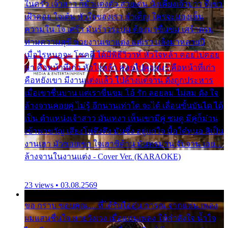
ในครัว เจ้าสาว ก็มัวแต่งตัว สวยเด่น นั่งเคียงเจ้าบ่าว ที่เขา
เฝ้าคอย ใจเต้น หัวใจของเรา ลำเค็ญ ใครจะมองเห็น
ความใน ใจ เศร้า มันร้าวระบม ต้องมาขื่นขม เศร้าตรม
ท่ามความสุขี ช่วยงานเขาแต่ง แต่เรา แล้งมาหลายปี
เมื่อไรหนอจะ โชคดี ได้มีพิธีวิวาห์ หัวใจหล้า คอยไปคอย
มา คือหน้าที่เก่า หัวใจหล้า คอยไปคอยมา คือหน้าที่เก่า
คือหยังเขา มีงานแต่งแล้ว ไปล้างแต่จาน ดั่งถูกประหาร
เมื่อเขาชื่นบาน แต่เราขื่นขม โอ้ รัก ลอยลม ไม่สม ดัง ใจ
ล้างจานคอยคู่ ไม่รู้ อีกนานเท่าใด จะได้ เลื่อนขั้นบันได ได้
เป็น ตำแหน่งเจ้าสาว มันเหงา เห็นเขามีคู่ ซมดู มีคู่ก็ม่วน
เข้าพาขวัญ เสียงโห่ตึงตึง มันซึ้ง อยู่แก่ใจ มื้อใด๋หนอ สิเป็น
งานเฮา มัวซอยเขา ใจเฮาซิด้าน มันทรมาน จับจาน เอย…
ล้างจานในงานแต่ง - Cover Ver. (KARAOKE)
23 views • 03.08.2569
ขอ กราบ ขอบคุณ.... ที่ได้รับไออุ่น การุณ จากแฟน เพลง
ผมแสนชื่นใจ หายวังเวง เมื่อแฟนเพลง ให้กำลังใจ น้ำใจ