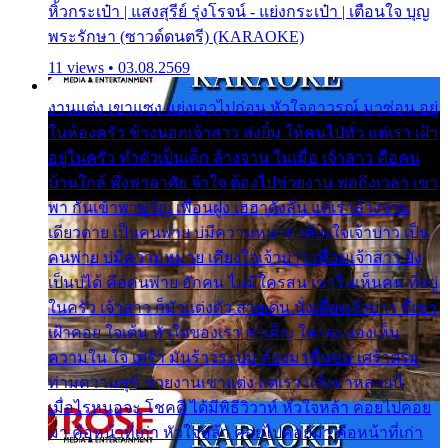
หิ้วกระเป๋า | แสงสุรีย์ รุ่งโรจน์ - แย่งกระเป๋า | เตือนใจ บุญ
พระรักษา (ซาวด์ดนตรี) (KARAOKE)
11 views • 03.08.2569
งานแต่ง เขาแซง แย่งเอาไปก่อน หัวใจอาวรณ์ มาซ่อน อยู่
ในห้องครัว ข้างนอกเจ้าสาว ส่งยิ้ม ให้คนไปทั่ว แต่เรา เฝ้า
อยู่ในครัว ทำตัวเป็นเด็ก ล้างจาน ในเมื่อ เจ้าสาว คือคน
บ้านใกล้ พึ่งพาอาศัย จำใจ ต้องไปช่วยงาน พอถึงเวลา เขา
พา กันเข้าพาขวัญ เพื่อนฝูง เฮฮาดังลั่น แต่เราล้างจาน
เดียวดาย เป็นคนพ่าย บ่มีความหมาย เคียงใจเจ้าบ่าว เป็น
คนพ่าย บ่มีความหมาย เคียงใจเจ้าบ่าว เพื่อนเจ้าสาว ยัง
เป็นบ่ได้ คือคนพ่าย ฮักคน ไม่มีใครสน เขาไม่เห็นคน ที่อยู่
ในครัว เจ้าสาว ก็มัวแต่งตัว สวยเด่น นั่งเคียงเจ้าบ่าว ที่เขา
เฝ้าคอย ใจเต้น หัวใจของเรา ลำเค็ญ ใครจะมองเห็น
ความใน ใจ เศร้า มันร้าวระบม ต้องมาขื่นขม เศร้าตรม
ท่ามความสุขี ช่วยงานเขาแต่ง แต่เรา แล้งมาหลายปี
เมื่อไรหนอจะ โชคดี ได้มีพิธีวิวาห์ หัวใจหล้า คอยไปคอย
มา คือหน้าที่เก่า หัวใจหล้า คอยไปคอยมา คือหน้าที่เก่า