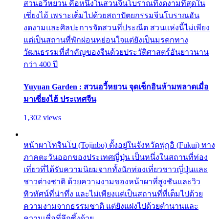
สวนอวี้หยวน คือหนึ่งในสวนจีนโบราณที่งดงามที่สุดใน
เซี่ยงไฮ้ เพราะเต็มไปด้วยสถาปัตยกรรมจีนโบราณอัน
งดงามและศิลปะการจัดสวนที่ประณีต สวนแห่งนี้ไม่เพียง
แต่เป็นสถานที่พักผ่อนหย่อนใจแต่ยังเป็นมรดกทาง
วัฒนธรรมที่สำคัญของจีนด้วยประวัติศาสตร์อันยาวนาน
กว่า 400 ปี
Yuyuan Garden : สวนอวี้หยวน จุดเช็กอินห้ามพลาดเมื่อ
มาเซี่ยงไฮ้ ประเทศจีน
1,302 views
หน้าผาโทจินโบ (Tojinbo) ตั้งอยู่ในจังหวัดฟุกุอิ (Fukui) ทาง
ภาคตะวันออกของประเทศญี่ปุ่น เป็นหนึ่งในสถานที่ท่อง
เที่ยวที่ได้รับความนิยมจากทั้งนักท่องเที่ยวชาวญี่ปุ่นและ
ชาวต่างชาติ ด้วยความงามของหน้าผาที่สูงชันและวิว
ทิวทัศน์ที่น่าทึ่ง และไม่เพียงแต่เป็นสถานที่ที่เต็มไปด้วย
ความงามจากธรรมชาติ แต่ยังแฝงไปด้วยตำนานและ
ความเชื่อที่ลึกซึ้งด้วย