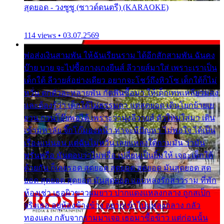
สุดยอด - วงซูซู (ซาวด์ดนตรี) (KARAOKE)
114 views • 03.07.2569
พ่อส่งเงินสามพัน ให้ฉันเรียนราม ได้อีกสักสามพัน ฉันคง
บ๊าย บาย จะไปซื้อกางเกงยีนส์ ลีวายส์มาใส่ เพราะเราเป็น
เด็กใต้ ลีวายส์อย่างเดียว อยากจะโชว์ถึงหิวโซ เด็กใต้ก็ไม่
หวั่น ตกตัวละหลายพัน กัดฟันซื้อมา ให้เด็กเทพเหลียวมอง
และต้องรู้ว่า เด็กใต้ไม่ธรรมดา แต่สุดยอด เดินโยกย้ายเย
ยวน กวนโอ๊ยพอได้ เพราะว่านุ่งลีวายส์ ตัวใหม่ใส่มา เดิน
เข้ามหาลัย จิ๊กโก๊มองหน้า ท่าจะมีปัญหา ไม่พอใจ ได้เป็น
เรื่องแน่นอน แต่ฉันไม่หวั่น เลยแหลงใต้ถามมัน ว่ามัน
พรั่นพรือ มันตอบว่าไม่พรื่อ เปลี่ยนเป็นยิ้มให้ เจอะเด็กใต้
ด้วยกัน ก็เลยรอด สุดยอด สุดยอด สุดยอด มันสุดยอด สุด
ยอด สุดยอด สุดยอด มันสุดยอด แอบหลงรักสาวราม ที่พัก
ห้องเช่า เธอผิวขาวผมยาว ปากแดงแหลงกลาง ถูกสเป็ก
จริงเธอ อยู่ห้องข้างข้าง อยากเข้าไปแหลงกลาง กลัว
ทองแดง กลับจากรามมาเจอ เธอมาซื้อข้าว แต่ก่อนนั้น