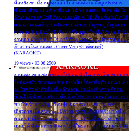
คือหยังเขา มีงานแต่งแล้ว ไปล้างแต่จาน ดั่งถูกประหาร
เมื่อเขาชื่นบาน แต่เราขื่นขม โอ้ รัก ลอยลม ไม่สม ดัง ใจ
ล้างจานคอยคู่ ไม่รู้ อีกนานเท่าใด จะได้ เลื่อนขั้นบันได ได้
เป็น ตำแหน่งเจ้าสาว มันเหงา เห็นเขามีคู่ ซมดู มีคู่ก็ม่วน
เข้าพาขวัญ เสียงโห่ตึงตึง มันซึ้ง อยู่แก่ใจ มื้อใด๋หนอ สิเป็น
งานเฮา มัวซอยเขา ใจเฮาซิด้าน มันทรมาน จับจาน เอย…
ล้างจานในงานแต่ง - Cover Ver. (ซาวด์ดนตรี)
(KARAOKE)
19 views • 03.08.2569
งานแต่ง เขาแซง แย่งเอาไปก่อน หัวใจอาวรณ์ มาซ่อน อยู่
ในห้องครัว ข้างนอกเจ้าสาว ส่งยิ้ม ให้คนไปทั่ว แต่เรา เฝ้า
อยู่ในครัว ทำตัวเป็นเด็ก ล้างจาน ในเมื่อ เจ้าสาว คือคน
บ้านใกล้ พึ่งพาอาศัย จำใจ ต้องไปช่วยงาน พอถึงเวลา เขา
พา กันเข้าพาขวัญ เพื่อนฝูง เฮฮาดังลั่น แต่เราล้างจาน
เดียวดาย เป็นคนพ่าย บ่มีความหมาย เคียงใจเจ้าบ่าว เป็น
คนพ่าย บ่มีความหมาย เคียงใจเจ้าบ่าว เพื่อนเจ้าสาว ยัง
เป็นบ่ได้ คือคนพ่าย ฮักคน ไม่มีใครสน เขาไม่เห็นคน ที่อยู่