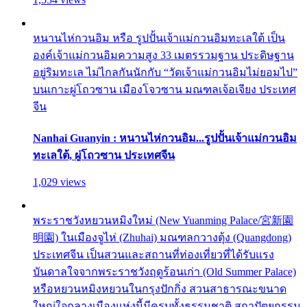
หนานไห่กวนอิม หรือ รูปปั้นเจ้าแม่กวนอิมทะเลใต้ เป็น
องค์เจ้าแม่กวนอิมความสูง 33 เมตรรวมฐาน ประดิษฐาน
อยู่ริมทะเล ไม่ไกลกันนักกับ “วัดเจ้าแม่กวนอิมไม่ยอมไป”
บนเกาะผู่โถวซาน เมืองโจวซาน มณฑลเจ้อเจียง ประเทศ
จีน
Nanhai Guanyin : หนานไห่กวนอิม...รูปปั้นเจ้าแม่กวนอิม
ทะเลใต้, ผู่โถวซาน ประเทศจีน
1,029 views
พระราชวังหยวนหมิงใหม่ (New Yuanming Palace/宮新園
明園) ในเมืองจูไห่ (Zhuhai) มณฑลกวางตุ้ง (Quangdong)
ประเทศจีน เป็นสวนและสถานที่ท่องเที่ยวที่ได้รับแรง
บันดาลใจจากพระราชวังฤดูร้อนเก่า (Old Summer Palace)
หรือหยวนหมิงหยวนในกรุงปักกิ่ง สวนสาธารณะขนาด
ใหญ่ใจกลางเมืองแห่งนี้มีครบทั้งธรรมชาติ สถาปัตยกรรม