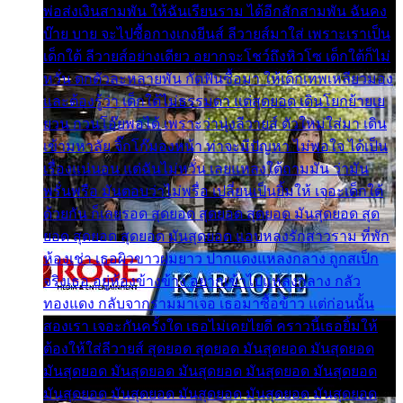
พ่อส่งเงินสามพัน ให้ฉันเรียนราม ได้อีกสักสามพัน ฉันคง
บ๊าย บาย จะไปซื้อกางเกงยีนส์ ลีวายส์มาใส่ เพราะเราเป็น
เด็กใต้ ลีวายส์อย่างเดียว อยากจะโชว์ถึงหิวโซ เด็กใต้ก็ไม่
หวั่น ตกตัวละหลายพัน กัดฟันซื้อมา ให้เด็กเทพเหลียวมอง
และต้องรู้ว่า เด็กใต้ไม่ธรรมดา แต่สุดยอด เดินโยกย้ายเย
ยวน กวนโอ๊ยพอได้ เพราะว่านุ่งลีวายส์ ตัวใหม่ใส่มา เดิน
เข้ามหาลัย จิ๊กโก๊มองหน้า ท่าจะมีปัญหา ไม่พอใจ ได้เป็น
เรื่องแน่นอน แต่ฉันไม่หวั่น เลยแหลงใต้ถามมัน ว่ามัน
พรั่นพรือ มันตอบว่าไม่พรื่อ เปลี่ยนเป็นยิ้มให้ เจอะเด็กใต้
ด้วยกัน ก็เลยรอด สุดยอด สุดยอด สุดยอด มันสุดยอด สุด
ยอด สุดยอด สุดยอด มันสุดยอด แอบหลงรักสาวราม ที่พัก
ห้องเช่า เธอผิวขาวผมยาว ปากแดงแหลงกลาง ถูกสเป็ก
จริงเธอ อยู่ห้องข้างข้าง อยากเข้าไปแหลงกลาง กลัว
ทองแดง กลับจากรามมาเจอ เธอมาซื้อข้าว แต่ก่อนนั้น
สองเรา เจอะกันครั้งใด เธอไม่เคยไยดี คราวนี้เธอยิ้มให้
ต้องให้ใส่ลีวายส์ สุดยอด สุดยอด มันสุดยอด มันสุดยอด
มันสุดยอด มันสุดยอด มันสุดยอด มันสุดยอด มันสุดยอด
มันสุดยอด มันสุดยอด มันสุดยอด มันสุดยอด มันสุดยอด