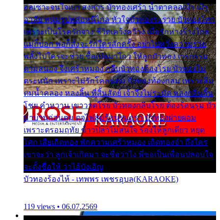
ออเซาะจนใจเบา สงสาร บัวทองเศร้า น้ำตาคลอเบ้า เฝ้า
อาลัย หนุ่มรูปหล่อหนีไกล หัวใจบัวทองระรวย บัวทองโศก
เพราะเป็นโรครักจาง ชีวิตเคว้งคว้าง เมื่อรักห่างร้างไกล
แม่ก็บอก พ่อก็สั่งจะรักใครสักครั้ง อย่าไปหวังความรวย
พลั้งไปใครจะช่วย ซื้อเปลมาไกว ให้ลูกบัวทอง เวรกรรม
ตามสนอง จึงเศร้าหมอง กลีบบัวทองต้องโรย บัวทองไม่
ตระหนัก เพราะไม่รักโคลนตม บัวทองท้องกลม เพราะลืม
ตมน้ำคลอง หลงลิ้น ที่สิ้นสัตย์ เจ้าจึงไม่ระมัด หลงกลิ่นลิ้น
โชย คำหวาน เขาวาดโรย บัวทองกลีบโรย ต้องร้อนรุม บัว
มาบานก่อนตูม ดุจไฟสุมร้อนรุมอุรา บัวทองผ่ายผอม
เพราะตรอมฤทัย ข้าวปลาไม่สนใจ ร้องไห้ลูกเดียว หยุด
โศก เสียเถิดทอง พักความเศร้าหมอง เถิดทองจ๋า ถึงใคร
เขาจะว่า ลูกเจ้าเกิดมา จะชื่อว่าไง พี่ขอเป็นเพื่อนปลอบใจ
จะตั้งชื่อให้ ว่าไอ้บังเอิญ
บัวทองร้องไห้ - เทพพร เพชรอุบล(KARAOKE)
119 views • 06.07.2569