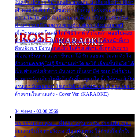
ในครัว เจ้าสาว ก็มัวแต่งตัว สวยเด่น นั่งเคียงเจ้าบ่าว ที่เขา
เฝ้าคอย ใจเต้น หัวใจของเรา ลำเค็ญ ใครจะมองเห็น
ความใน ใจ เศร้า มันร้าวระบม ต้องมาขื่นขม เศร้าตรม
ท่ามความสุขี ช่วยงานเขาแต่ง แต่เรา แล้งมาหลายปี
เมื่อไรหนอจะ โชคดี ได้มีพิธีวิวาห์ หัวใจหล้า คอยไปคอย
มา คือหน้าที่เก่า หัวใจหล้า คอยไปคอยมา คือหน้าที่เก่า
คือหยังเขา มีงานแต่งแล้ว ไปล้างแต่จาน ดั่งถูกประหาร
เมื่อเขาชื่นบาน แต่เราขื่นขม โอ้ รัก ลอยลม ไม่สม ดัง ใจ
ล้างจานคอยคู่ ไม่รู้ อีกนานเท่าใด จะได้ เลื่อนขั้นบันได ได้
เป็น ตำแหน่งเจ้าสาว มันเหงา เห็นเขามีคู่ ซมดู มีคู่ก็ม่วน
เข้าพาขวัญ เสียงโห่ตึงตึง มันซึ้ง อยู่แก่ใจ มื้อใด๋หนอ สิเป็น
งานเฮา มัวซอยเขา ใจเฮาซิด้าน มันทรมาน จับจาน เอย…
ล้างจานในงานแต่ง - Cover Ver. (KARAOKE)
34 views • 03.08.2569
ขอ กราบ ขอบคุณ.... ที่ได้รับไออุ่น การุณ จากแฟน เพลง
ผมแสนชื่นใจ หายวังเวง เมื่อแฟนเพลง ให้กำลังใจ น้ำใจ