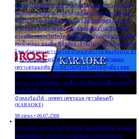
เพราะเป็นโรครักจาง ชีวิตเคว้งคว้าง เมื่อรักห่างร้างไกล
แม่ก็บอก พ่อก็สั่งจะรักใครสักครั้ง อย่าไปหวังความรวย
พลั้งไปใครจะช่วย ซื้อเปลมาไกว ให้ลูกบัวทอง เวรกรรม
ตามสนอง จึงเศร้าหมอง กลีบบัวทองต้องโรย บัวทองไม่
ตระหนัก เพราะไม่รักโคลนตม บัวทองท้องกลม เพราะลืม
ตมน้ำคลอง หลงลิ้น ที่สิ้นสัตย์ เจ้าจึงไม่ระมัด หลงกลิ่นลิ้น
โชย คำหวาน เขาวาดโรย บัวทองกลีบโรย ต้องร้อนรุม บัว
มาบานก่อนตูม ดุจไฟสุมร้อนรุมอุรา บัวทองผ่ายผอม
เพราะตรอมฤทัย ข้าวปลาไม่สนใจ ร้องไห้ลูกเดียว หยุด
โศก เสียเถิดทอง พักความเศร้าหมอง เถิดทองจ๋า ถึงใคร
เขาจะว่า ลูกเจ้าเกิดมา จะชื่อว่าไง พี่ขอเป็นเพื่อนปลอบใจ
จะตั้งชื่อให้ ว่าไอ้บังเอิญ
บัวทองร้องไห้ - เทพพร เพชรอุบล (ซาวด์ดนตรี)
(KARAOKE)
98 views • 06.07.2569
บัวทองโศก เพราะเป็นโรครักรุม ในอกกลัดกลุ้ม โดนแฟน
หนุ่มหลอกเอา เขารวย และรูปหล่อ มาพะเน้าพะนอ