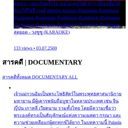
สองเรา เจอะกันครั้งใด เธอไม่เคยไยดี คราวนี้เธอยิ้มให้
ต้องให้ใส่ลีวายส์ สุดยอด สุดยอด มันสุดยอด มันสุดยอด
มันสุดยอด มันสุดยอด มันสุดยอด มันสุดยอด มันสุดยอด
มันสุดยอด มันสุดยอด มันสุดยอด มันสุดยอด มันสุดยอด
สุดยอด - วงซูซู (KARAOKE)
133 views • 03.07.2569
สารคดี
|
DOCUMENTARY
สารคดีทั้งหมด
DOCUMENTARY ALL
เจ้าแม่กวนอิมเป็นพระโพธิสัตว์ในพระพุทธศาสนานิกาย
มหายาน มีผู้เคารพนับถือบูชาในหลายประเทศ เช่น จีน
ญี่ปุ่น เกาหลี เวียดนาม รวมทั้งไทย โดยมีความเชื่อว่า
พระองค์ทรงเป็นสัญลักษณ์แห่งความเมตตา กรุณา และ
ความช่วยเหลือแก่ผู้ตกทุกข์ได้ยาก ในบทความนี้ Palanla