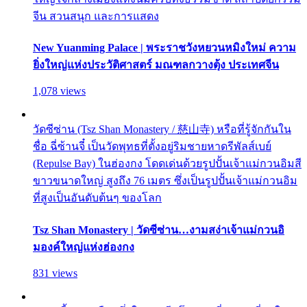
จีน สวนสนุก และการแสดง
New Yuanming Palace | พระราชวังหยวนหมิงใหม่ ความ
ยิ่งใหญ่แห่งประวัติศาสตร์ มณฑลกวางตุ้ง ประเทศจีน
1,078 views
วัดซีซ่าน (Tsz Shan Monastery / 慈山寺) หรือที่รู้จักกันใน
ชื่อ ฉี่ซ้านจี๋ เป็นวัดพุทธที่ตั้งอยู่ริมชายหาดรีพัลส์เบย์
(Repulse Bay) ในฮ่องกง โดดเด่นด้วยรูปปั้นเจ้าแม่กวนอิมสี
ขาวขนาดใหญ่ สูงถึง 76 เมตร ซึ่งเป็นรูปปั้นเจ้าแม่กวนอิม
ที่สูงเป็นอันดับต้นๆ ของโลก
Tsz Shan Monastery | วัดซีซ่าน…งามสง่าเจ้าแม่กวนอิ
มองค์ใหญ่แห่งฮ่องกง
831 views