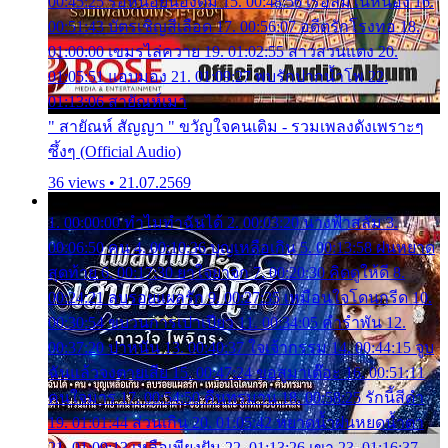
00:45:25 รอหน่อยน้องติ๋ม 15. 00:48:56 เรือล่มในหนอง 16.
00:51:43 บัตรเชิญสีเลือด 17. 00:56:07 อดีตรักโรงทอ 18.
01:00:00 เขมรไล่ควาย 19. 01:02:55 สาวสวนแตง 20.
01:05:51 แอบมอง 21. 01:09:27 พบรักปากน้ำโพ 22.
01:13:06 สายัณห์เมา
" สายัณห์ สัญญา " ขวัญใจคนเดิม - รวมเพลงดังเพราะๆ
ซึ้งๆ (Official Audio)
36 views • 21.07.2569
1. 00:00:00 ทำไมทำฉันได้ 2. 00:03:20 นางฟ้าสลัม 3.
00:06:50 คน 4. 00:10:36 บุญเหลือเกิน 5. 00:13:58 ฝนหยาด
สุดท้าย 6. 00:17:30 ยาใจยาจก 7. 00:20:30 คิดดูให้ดี 8.
00:24:21 ลบรอยแผลรัก 9. 00:27:35 เหมือนใจโดนกรีด 10.
00:30:54 ขบวนการเปาเปียว 11. 00:34:05 คำรำพัน 12.
00:37:20 ปาหนัน 13. 00:40:37 ใจเจ้ากรรม 14. 00:44:15 จูบ
ฉันแล้วจงตายเสีย 15. 00:47:24 ขอสูมาเต๊อะ 16. 00:51:11
คนใจมาร 17. 00:54:50 คืนทรมาน 18. 00:58:25 รักนี้สีดำ
19. 01:01:44 ส่วนเกิน 20. 01:05:42 หยาดน้ำฝนหยดน้ำตา
21. 01:09:13 เหลือเพียงฝัน 22. 01:13:26 เขา 23. 01:16:37