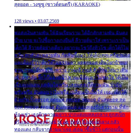
สุดยอด - วงซูซู (ซาวด์ดนตรี) (KARAOKE)
128 views • 03.07.2569
พ่อส่งเงินสามพัน ให้ฉันเรียนราม ได้อีกสักสามพัน ฉันคง
บ๊าย บาย จะไปซื้อกางเกงยีนส์ ลีวายส์มาใส่ เพราะเราเป็น
เด็กใต้ ลีวายส์อย่างเดียว อยากจะโชว์ถึงหิวโซ เด็กใต้ก็ไม่
หวั่น ตกตัวละหลายพัน กัดฟันซื้อมา ให้เด็กเทพเหลียวมอง
และต้องรู้ว่า เด็กใต้ไม่ธรรมดา แต่สุดยอด เดินโยกย้ายเย
ยวน กวนโอ๊ยพอได้ เพราะว่านุ่งลีวายส์ ตัวใหม่ใส่มา เดิน
เข้ามหาลัย จิ๊กโก๊มองหน้า ท่าจะมีปัญหา ไม่พอใจ ได้เป็น
เรื่องแน่นอน แต่ฉันไม่หวั่น เลยแหลงใต้ถามมัน ว่ามัน
พรั่นพรือ มันตอบว่าไม่พรื่อ เปลี่ยนเป็นยิ้มให้ เจอะเด็กใต้
ด้วยกัน ก็เลยรอด สุดยอด สุดยอด สุดยอด มันสุดยอด สุด
ยอด สุดยอด สุดยอด มันสุดยอด แอบหลงรักสาวราม ที่พัก
ห้องเช่า เธอผิวขาวผมยาว ปากแดงแหลงกลาง ถูกสเป็ก
จริงเธอ อยู่ห้องข้างข้าง อยากเข้าไปแหลงกลาง กลัว
ทองแดง กลับจากรามมาเจอ เธอมาซื้อข้าว แต่ก่อนนั้น