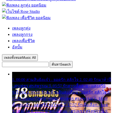
เพลงลูกทุ่ง
เพลงลูกกรุง
เพลงเพื่อชีวิต
อัลบั้ม
เพลงทั้งหมด
Music All
ค้นหา
Search
1. 00:00 สามสิบยังแจ๋ว - ยอดรัก สลักใจ 2. 02:49 รักมาห้าปี
- ศรเพชร ศรสุพรรณ 3. 05:57 รักสาวเสื้อลาย - แสงสุรีย์
รุ่งโรจน์ 4. 09:51 รักสะท้านดินสะเทือน - ยอดรัก สลักใจ 5.
12:23 มอเตอร์ไซค์ทำหล่น - ศรเพชร ศรสุพรรณ 6. 14:49
หิ้วกระเป๋า - แสงสุรีย์ รุ่งโรจน์ 7. 17:57 รักเผื่อเลือก - ยอด
รัก สลักใจ 8. 21:21 น้ำตาไอ้หนุ่ม - ศรเพชร ศรสุพรรณ 9.