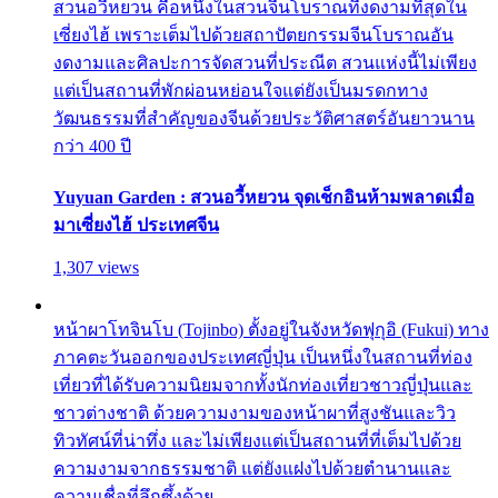
สวนอวี้หยวน คือหนึ่งในสวนจีนโบราณที่งดงามที่สุดใน
เซี่ยงไฮ้ เพราะเต็มไปด้วยสถาปัตยกรรมจีนโบราณอัน
งดงามและศิลปะการจัดสวนที่ประณีต สวนแห่งนี้ไม่เพียง
แต่เป็นสถานที่พักผ่อนหย่อนใจแต่ยังเป็นมรดกทาง
วัฒนธรรมที่สำคัญของจีนด้วยประวัติศาสตร์อันยาวนาน
กว่า 400 ปี
Yuyuan Garden : สวนอวี้หยวน จุดเช็กอินห้ามพลาดเมื่อ
มาเซี่ยงไฮ้ ประเทศจีน
1,307 views
หน้าผาโทจินโบ (Tojinbo) ตั้งอยู่ในจังหวัดฟุกุอิ (Fukui) ทาง
ภาคตะวันออกของประเทศญี่ปุ่น เป็นหนึ่งในสถานที่ท่อง
เที่ยวที่ได้รับความนิยมจากทั้งนักท่องเที่ยวชาวญี่ปุ่นและ
ชาวต่างชาติ ด้วยความงามของหน้าผาที่สูงชันและวิว
ทิวทัศน์ที่น่าทึ่ง และไม่เพียงแต่เป็นสถานที่ที่เต็มไปด้วย
ความงามจากธรรมชาติ แต่ยังแฝงไปด้วยตำนานและ
ความเชื่อที่ลึกซึ้งด้วย