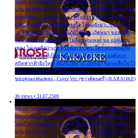
ไมตรี จากแฟนเพลง ทุกทุกที่ ปราณีหลั่งไหล ผมขอฝาก
นาม ยอดรักเอาไว้ โปรดเป็นแรงใจ อย่างนี้เรื่อยไป ขอ อยู่
คู่แฟนเพลง ไม่เคยคิดว่าเก่ง หรือดังกว่าใคร..ใคร พระคุณ
ผู้ฟัง เท่านั้นยิ่งใหญ่ ที่เป็นแรงใจ ให้ผมดังมา.. ขอ องค์เท
วา สถิตฟากฟ้ายิ่งใหญ่ คุ้มภัยให้ท่าน เถิดหนา ขอจงเชื่อ
ใจ ไว้เถิดว่า ตราบชั่วชีวา ไม่ลืมแฟนเพลง ขอ อยู่คู่แฟน
เพลง ไม่เคยคิดว่าเก่ง หรือดังกว่าใคร..ใคร พระคุณผู้ฟัง
เท่านั้นยิ่งใหญ่ ที่เป็นแรงใจ ให้ผมดังมา.. ขอ องค์เทวา
สถิตฟากฟ้ายิ่งใหญ่ คุ้มภัยให้ท่าน เถิดหนา ขอจงเชื่อใจ ไว้
เถิดว่า ตราบชั่วชีวา ไม่ลืมแฟนเพลง
ขอบคุณแฟนเพลง - Cover Ver. (ซาวด์ดนตรี) (KARAOKE)
36 views • 31.07.2569
ขอ กราบ ขอบคุณ.... ที่ได้รับไออุ่น การุณ จากแฟน เพลง
ผมแสนชื่นใจ หายวังเวง เมื่อแฟนเพลง ให้กำลังใจ น้ำใจ
ไมตรี จากแฟนเพลง ทุกทุกที่ ปราณีหลั่งไหล ผมขอฝาก
นาม ยอดรักเอาไว้ โปรดเป็นแรงใจ อย่างนี้เรื่อยไป ขอ อยู่