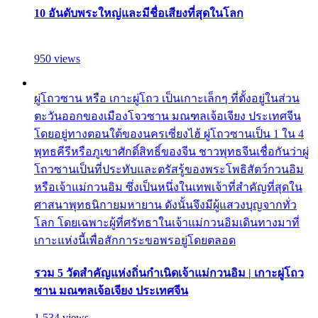
10 อันดับพระใหญ่และมีชื่อเสียงที่สุดในโลก
950 views
ผู่โถวซาน หรือ เกาะผู่โถว เป็นเกาะเล็กๆ ที่ตั้งอยู่ในส่วน
ตะวันออกของเมืองโจวซาน มณฑลเจ้อเจียง ประเทศจีน
โดยอยู่ทางตอนใต้ของนครเซี่ยงไฮ้ ผู่โถวซานเป็น 1 ใน 4
พุทธคีรีหรือภูเขาศักดิ์สิทธิ์ของจีน ชาวพุทธจีนเชื่อกันว่าผู่
โถวซานเป็นที่ประทับและตรัสรู้ของพระโพธิสัตว์กวนอิม
หรือเจ้าแม่กวนอิม ซึ่งเป็นหนึ่งในเทพเจ้าที่สำคัญที่สุดใน
ศาสนาพุทธนิกายมหายาน ดังนั้นจึงมีผู้แสวงบุญจากทั่ว
โลก โดยเฉพาะผู้ที่ศรัทธาในเจ้าแม่กวนอิมเดินทางมาที่
เกาะแห่งนี้เพื่อสักการะขอพรอยู่โดยตลอด
รวม 5 วัดสำคัญแห่งถิ่นกำเนิดเจ้าแม่กวนอิม | เกาะผู่โถว
ซาน มณฑลเจ้อเจียง ประเทศจีน
1,534 views