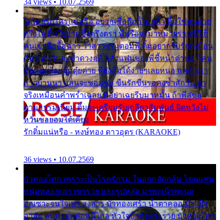
34 views • 10.07.2569
ไม่เคยรักใครแน่หรือ อยากเชื่อถือก็ไม่กล้า ติ๋มใช่คนสวย
ตรึงใจ ติ๋มใช่งามซึ้งตรึงตรา พี่หรือจะมาหมายร่วมชีวี ก็
คนเขาลืออื้อฉาว ว่าสาวๆรุมตอมพี่ ติ๋มอยากรับรักเหมือน
กัน แต่หวั่นจะช้ำดวงฤดี กลัวแฟนของพี่ชี้หน้าด่าทอ ก็คน
ชื่อต๋อยต้อยตุ้มตุ๋ยต่าย พี่ยังลืมได้ง่ายๆเลยหนอ แค่ตัวเรา
สาวบ้านนา แสนจะซอมซ่อ ขืนรักขืนรอคงช้ำสักวัน ถ้า
จริงเหมือนคำพร่ำเฉลย พี่อย่าเฉยรีบมาหมั้น ถ้าพี่สู่ขอ
ตามธรรมเนียม ติ๋มจะเตรียมรับเกลียวสัมพันธ์ ผิดหวังไม่
หวั่นขอยอมได้เคียง
รักติ๋มแน่หรือ - หงษ์ทอง ดาวอุดร (KARAOKE)
36 views • 10.07.2569
บัวทองโศก เพราะเป็นโรครักรุม ในอกกลัดกลุ้ม โดนแฟน
หนุ่มหลอกเอา เขารวย และรูปหล่อ มาพะเน้าพะนอ
ออเซาะจนใจเบา สงสาร บัวทองเศร้า น้ำตาคลอเบ้า เฝ้า
อาลัย หนุ่มรูปหล่อหนีไกล หัวใจบัวทองระรวย บัวทองโศก