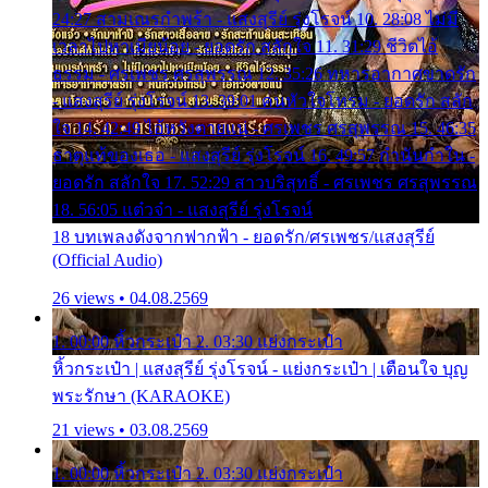
24:27 สามเณรกำพร้า - แสงสุรีย์ รุ่งโรจน์ 10. 28:08 ไม่มี
เวลาไปหาเมียน้อย - ยอดรัก สลักใจ 11. 31:29 ชีวิตไอ้
ธรรม - ศรเพชร ศรสุพรรณ 12. 35:26 ทหารอากาศขาดรัก
- แสงสุรีย์ รุ่งโรจน์ 13. 39:01 คนหัวใจโทรม - ยอดรัก สลัก
ใจ 14. 42:49 ไอ้หวังตายแน่ - ศรเพชร ศรสุพรรณ 15. 46:35
ธาตุแท้ของเธอ - แสงสุรีย์ รุ่งโรจน์ 16. 49:57 กำนันกำใน -
ยอดรัก สลักใจ 17. 52:29 สาวบริสุทธิ์ - ศรเพชร ศรสุพรรณ
18. 56:05 แต๋วจ๋า - แสงสุรีย์ รุ่งโรจน์
18 บทเพลงดังจากฟากฟ้า - ยอดรัก/ศรเพชร/แสงสุรีย์
(Official Audio)
26 views • 04.08.2569
1. 00:00 หิ้วกระเป๋า 2. 03:30 แย่งกระเป๋า
หิ้วกระเป๋า | แสงสุรีย์ รุ่งโรจน์ - แย่งกระเป๋า | เตือนใจ บุญ
พระรักษา (KARAOKE)
21 views • 03.08.2569
1. 00:00 หิ้วกระเป๋า 2. 03:30 แย่งกระเป๋า