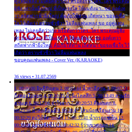
คู่แฟนเพลง ไม่เคยคิดว่าเก่ง หรือดังกว่าใคร..ใคร พระคุณ
ผู้ฟัง เท่านั้นยิ่งใหญ่ ที่เป็นแรงใจ ให้ผมดังมา.. ขอ องค์เท
วา สถิตฟากฟ้ายิ่งใหญ่ คุ้มภัยให้ท่าน เถิดหนา ขอจงเชื่อ
ใจ ไว้เถิดว่า ตราบชั่วชีวา ไม่ลืมแฟนเพลง ขอ อยู่คู่แฟน
เพลง ไม่เคยคิดว่าเก่ง หรือดังกว่าใคร..ใคร พระคุณผู้ฟัง
เท่านั้นยิ่งใหญ่ ที่เป็นแรงใจ ให้ผมดังมา.. ขอ องค์เทวา
สถิตฟากฟ้ายิ่งใหญ่ คุ้มภัยให้ท่าน เถิดหนา ขอจงเชื่อใจ ไว้
เถิดว่า ตราบชั่วชีวา ไม่ลืมแฟนเพลง
ขอบคุณแฟนเพลง - Cover Ver. (KARAOKE)
36 views • 31.07.2569
1. 00:00:00 ยินดีรับเดน 2. 00:03:44 น้ำตาอีสาน 3. 00:07:51
กิ่งทองใบหยก 4. 00:10:35 น้ำนิ่งไหลลึก 5. 00:13:49 ลานรัก
ลานเท 6. 00:17:06 จำใจจาก 7. 00:20:53 คืนฝนตก 8.
00:25:16 น้ำลงเดือนยี่ 9. 00:28:47 โสนน้อยเรือนงาม 10.
00:32:29 ตอไม้ที่ตายแล้ว 11. 00:35:41 น้ำกรดแช่เย็น 12.
00:39:08 อยากฟังซ้ำ 13. 00:42:32 รู้ว่าเขาหลอก 14.