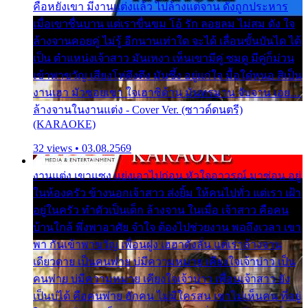
คือหยังเขา มีงานแต่งแล้ว ไปล้างแต่จาน ดั่งถูกประหาร
เมื่อเขาชื่นบาน แต่เราขื่นขม โอ้ รัก ลอยลม ไม่สม ดัง ใจ
ล้างจานคอยคู่ ไม่รู้ อีกนานเท่าใด จะได้ เลื่อนขั้นบันได ได้
เป็น ตำแหน่งเจ้าสาว มันเหงา เห็นเขามีคู่ ซมดู มีคู่ก็ม่วน
เข้าพาขวัญ เสียงโห่ตึงตึง มันซึ้ง อยู่แก่ใจ มื้อใด๋หนอ สิเป็น
งานเฮา มัวซอยเขา ใจเฮาซิด้าน มันทรมาน จับจาน เอย…
ล้างจานในงานแต่ง - Cover Ver. (ซาวด์ดนตรี)
(KARAOKE)
32 views • 03.08.2569
งานแต่ง เขาแซง แย่งเอาไปก่อน หัวใจอาวรณ์ มาซ่อน อยู่
ในห้องครัว ข้างนอกเจ้าสาว ส่งยิ้ม ให้คนไปทั่ว แต่เรา เฝ้า
อยู่ในครัว ทำตัวเป็นเด็ก ล้างจาน ในเมื่อ เจ้าสาว คือคน
บ้านใกล้ พึ่งพาอาศัย จำใจ ต้องไปช่วยงาน พอถึงเวลา เขา
พา กันเข้าพาขวัญ เพื่อนฝูง เฮฮาดังลั่น แต่เราล้างจาน
เดียวดาย เป็นคนพ่าย บ่มีความหมาย เคียงใจเจ้าบ่าว เป็น
คนพ่าย บ่มีความหมาย เคียงใจเจ้าบ่าว เพื่อนเจ้าสาว ยัง
เป็นบ่ได้ คือคนพ่าย ฮักคน ไม่มีใครสน เขาไม่เห็นคน ที่อยู่