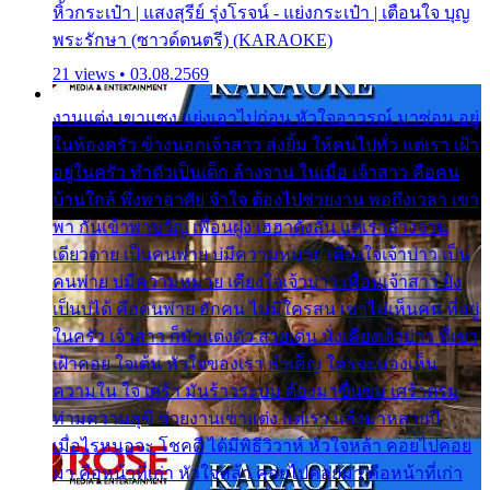
หิ้วกระเป๋า | แสงสุรีย์ รุ่งโรจน์ - แย่งกระเป๋า | เตือนใจ บุญ
พระรักษา (ซาวด์ดนตรี) (KARAOKE)
21 views • 03.08.2569
งานแต่ง เขาแซง แย่งเอาไปก่อน หัวใจอาวรณ์ มาซ่อน อยู่
ในห้องครัว ข้างนอกเจ้าสาว ส่งยิ้ม ให้คนไปทั่ว แต่เรา เฝ้า
อยู่ในครัว ทำตัวเป็นเด็ก ล้างจาน ในเมื่อ เจ้าสาว คือคน
บ้านใกล้ พึ่งพาอาศัย จำใจ ต้องไปช่วยงาน พอถึงเวลา เขา
พา กันเข้าพาขวัญ เพื่อนฝูง เฮฮาดังลั่น แต่เราล้างจาน
เดียวดาย เป็นคนพ่าย บ่มีความหมาย เคียงใจเจ้าบ่าว เป็น
คนพ่าย บ่มีความหมาย เคียงใจเจ้าบ่าว เพื่อนเจ้าสาว ยัง
เป็นบ่ได้ คือคนพ่าย ฮักคน ไม่มีใครสน เขาไม่เห็นคน ที่อยู่
ในครัว เจ้าสาว ก็มัวแต่งตัว สวยเด่น นั่งเคียงเจ้าบ่าว ที่เขา
เฝ้าคอย ใจเต้น หัวใจของเรา ลำเค็ญ ใครจะมองเห็น
ความใน ใจ เศร้า มันร้าวระบม ต้องมาขื่นขม เศร้าตรม
ท่ามความสุขี ช่วยงานเขาแต่ง แต่เรา แล้งมาหลายปี
เมื่อไรหนอจะ โชคดี ได้มีพิธีวิวาห์ หัวใจหล้า คอยไปคอย
มา คือหน้าที่เก่า หัวใจหล้า คอยไปคอยมา คือหน้าที่เก่า