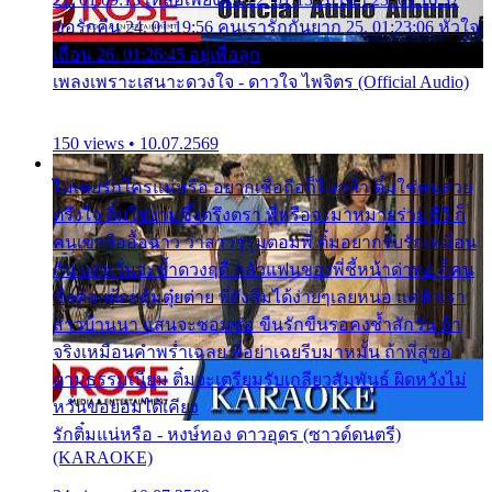
ขอรักคืน 24. 01:19:56 คนเรารักกันยาก 25. 01:23:06 หัวใจ
เถื่อน 26. 01:26:45 อยู่เพื่อลูก
เพลงเพราะเสนาะดวงใจ - ดาวใจ ไพจิตร (Official Audio)
150 views • 10.07.2569
ไม่เคยรักใครแน่หรือ อยากเชื่อถือก็ไม่กล้า ติ๋มใช่คนสวย
ตรึงใจ ติ๋มใช่งามซึ้งตรึงตรา พี่หรือจะมาหมายร่วมชีวี ก็
คนเขาลืออื้อฉาว ว่าสาวๆรุมตอมพี่ ติ๋มอยากรับรักเหมือน
กัน แต่หวั่นจะช้ำดวงฤดี กลัวแฟนของพี่ชี้หน้าด่าทอ ก็คน
ชื่อต๋อยต้อยตุ้มตุ๋ยต่าย พี่ยังลืมได้ง่ายๆเลยหนอ แค่ตัวเรา
สาวบ้านนา แสนจะซอมซ่อ ขืนรักขืนรอคงช้ำสักวัน ถ้า
จริงเหมือนคำพร่ำเฉลย พี่อย่าเฉยรีบมาหมั้น ถ้าพี่สู่ขอ
ตามธรรมเนียม ติ๋มจะเตรียมรับเกลียวสัมพันธ์ ผิดหวังไม่
หวั่นขอยอมได้เคียง
รักติ๋มแน่หรือ - หงษ์ทอง ดาวอุดร (ซาวด์ดนตรี)
(KARAOKE)