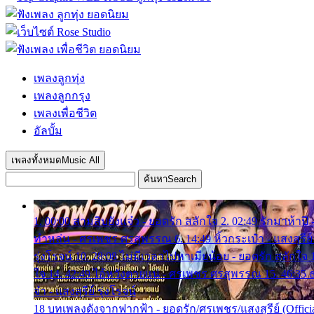
เพลงลูกทุ่ง
เพลงลูกกรุง
เพลงเพื่อชีวิต
อัลบั้ม
เพลงทั้งหมด
Music All
ค้นหา
Search
1. 00:00 สามสิบยังแจ๋ว - ยอดรัก สลักใจ 2. 02:49 รักมาห้าปี
ทำหล่น - ศรเพชร ศรสุพรรณ 6. 14:49 หิ้วกระเป๋า - แสงสุรีย์ 
รุ่งโรจน์ 10. 28:08 ไม่มีเวลาไปหาเมียน้อย - ยอดรัก สลักใ
ใจ 14. 42:49 ไอ้หวังตายแน่ - ศรเพชร ศรสุพรรณ 15. 46:35 ธา
จ๋า - แสงสุรีย์ รุ่งโรจน์
18 บทเพลงดังจากฟากฟ้า - ยอดรัก/ศรเพชร/แสงสุรีย์ (Officia