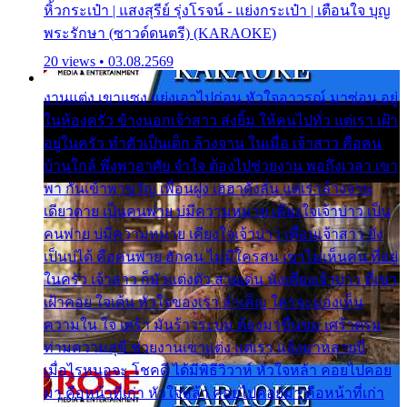
หิ้วกระเป๋า | แสงสุรีย์ รุ่งโรจน์ - แย่งกระเป๋า | เตือนใจ บุญ
พระรักษา (ซาวด์ดนตรี) (KARAOKE)
20 views • 03.08.2569
งานแต่ง เขาแซง แย่งเอาไปก่อน หัวใจอาวรณ์ มาซ่อน อยู่
ในห้องครัว ข้างนอกเจ้าสาว ส่งยิ้ม ให้คนไปทั่ว แต่เรา เฝ้า
อยู่ในครัว ทำตัวเป็นเด็ก ล้างจาน ในเมื่อ เจ้าสาว คือคน
บ้านใกล้ พึ่งพาอาศัย จำใจ ต้องไปช่วยงาน พอถึงเวลา เขา
พา กันเข้าพาขวัญ เพื่อนฝูง เฮฮาดังลั่น แต่เราล้างจาน
เดียวดาย เป็นคนพ่าย บ่มีความหมาย เคียงใจเจ้าบ่าว เป็น
คนพ่าย บ่มีความหมาย เคียงใจเจ้าบ่าว เพื่อนเจ้าสาว ยัง
เป็นบ่ได้ คือคนพ่าย ฮักคน ไม่มีใครสน เขาไม่เห็นคน ที่อยู่
ในครัว เจ้าสาว ก็มัวแต่งตัว สวยเด่น นั่งเคียงเจ้าบ่าว ที่เขา
เฝ้าคอย ใจเต้น หัวใจของเรา ลำเค็ญ ใครจะมองเห็น
ความใน ใจ เศร้า มันร้าวระบม ต้องมาขื่นขม เศร้าตรม
ท่ามความสุขี ช่วยงานเขาแต่ง แต่เรา แล้งมาหลายปี
เมื่อไรหนอจะ โชคดี ได้มีพิธีวิวาห์ หัวใจหล้า คอยไปคอย
มา คือหน้าที่เก่า หัวใจหล้า คอยไปคอยมา คือหน้าที่เก่า