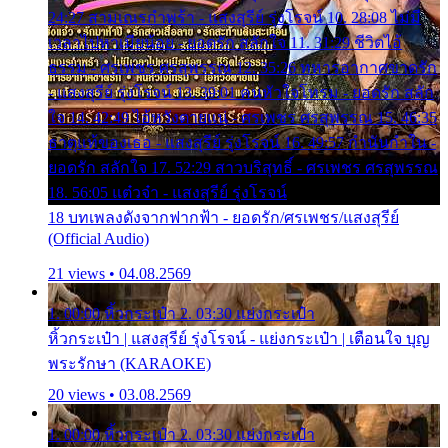
24:27 สามเณรกำพร้า - แสงสุรีย์ รุ่งโรจน์ 10. 28:08 ไม่มี
เวลาไปหาเมียน้อย - ยอดรัก สลักใจ 11. 31:29 ชีวิตไอ้
ธรรม - ศรเพชร ศรสุพรรณ 12. 35:26 ทหารอากาศขาดรัก
- แสงสุรีย์ รุ่งโรจน์ 13. 39:01 คนหัวใจโทรม - ยอดรัก สลัก
ใจ 14. 42:49 ไอ้หวังตายแน่ - ศรเพชร ศรสุพรรณ 15. 46:35
ธาตุแท้ของเธอ - แสงสุรีย์ รุ่งโรจน์ 16. 49:57 กำนันกำใน -
ยอดรัก สลักใจ 17. 52:29 สาวบริสุทธิ์ - ศรเพชร ศรสุพรรณ
18. 56:05 แต๋วจ๋า - แสงสุรีย์ รุ่งโรจน์
18 บทเพลงดังจากฟากฟ้า - ยอดรัก/ศรเพชร/แสงสุรีย์
(Official Audio)
21 views • 04.08.2569
1. 00:00 หิ้วกระเป๋า 2. 03:30 แย่งกระเป๋า
หิ้วกระเป๋า | แสงสุรีย์ รุ่งโรจน์ - แย่งกระเป๋า | เตือนใจ บุญ
พระรักษา (KARAOKE)
20 views • 03.08.2569
1. 00:00 หิ้วกระเป๋า 2. 03:30 แย่งกระเป๋า