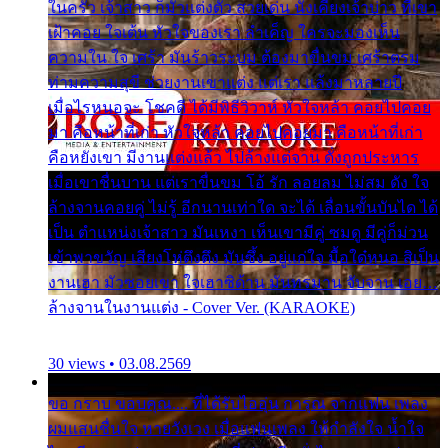
ในครัว เจ้าสาว ก็มัวแต่งตัว สวยเด่น นั่งเคียงเจ้าบ่าว ที่เขา
เฝ้าคอย ใจเต้น หัวใจของเรา ลำเค็ญ ใครจะมองเห็น
ความใน ใจ เศร้า มันร้าวระบม ต้องมาขื่นขม เศร้าตรม
ท่ามความสุขี ช่วยงานเขาแต่ง แต่เรา แล้งมาหลายปี
เมื่อไรหนอจะ โชคดี ได้มีพิธีวิวาห์ หัวใจหล้า คอยไปคอย
มา คือหน้าที่เก่า หัวใจหล้า คอยไปคอยมา คือหน้าที่เก่า
คือหยังเขา มีงานแต่งแล้ว ไปล้างแต่จาน ดั่งถูกประหาร
เมื่อเขาชื่นบาน แต่เราขื่นขม โอ้ รัก ลอยลม ไม่สม ดัง ใจ
ล้างจานคอยคู่ ไม่รู้ อีกนานเท่าใด จะได้ เลื่อนขั้นบันได ได้
เป็น ตำแหน่งเจ้าสาว มันเหงา เห็นเขามีคู่ ซมดู มีคู่ก็ม่วน
เข้าพาขวัญ เสียงโห่ตึงตึง มันซึ้ง อยู่แก่ใจ มื้อใด๋หนอ สิเป็น
งานเฮา มัวซอยเขา ใจเฮาซิด้าน มันทรมาน จับจาน เอย…
ล้างจานในงานแต่ง - Cover Ver. (KARAOKE)
30 views • 03.08.2569
ขอ กราบ ขอบคุณ.... ที่ได้รับไออุ่น การุณ จากแฟน เพลง
ผมแสนชื่นใจ หายวังเวง เมื่อแฟนเพลง ให้กำลังใจ น้ำใจ