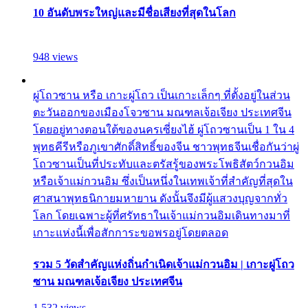
10 อันดับพระใหญ่และมีชื่อเสียงที่สุดในโลก
948 views
ผู่โถวซาน หรือ เกาะผู่โถว เป็นเกาะเล็กๆ ที่ตั้งอยู่ในส่วน
ตะวันออกของเมืองโจวซาน มณฑลเจ้อเจียง ประเทศจีน
โดยอยู่ทางตอนใต้ของนครเซี่ยงไฮ้ ผู่โถวซานเป็น 1 ใน 4
พุทธคีรีหรือภูเขาศักดิ์สิทธิ์ของจีน ชาวพุทธจีนเชื่อกันว่าผู่
โถวซานเป็นที่ประทับและตรัสรู้ของพระโพธิสัตว์กวนอิม
หรือเจ้าแม่กวนอิม ซึ่งเป็นหนึ่งในเทพเจ้าที่สำคัญที่สุดใน
ศาสนาพุทธนิกายมหายาน ดังนั้นจึงมีผู้แสวงบุญจากทั่ว
โลก โดยเฉพาะผู้ที่ศรัทธาในเจ้าแม่กวนอิมเดินทางมาที่
เกาะแห่งนี้เพื่อสักการะขอพรอยู่โดยตลอด
รวม 5 วัดสำคัญแห่งถิ่นกำเนิดเจ้าแม่กวนอิม | เกาะผู่โถว
ซาน มณฑลเจ้อเจียง ประเทศจีน
1,532 views