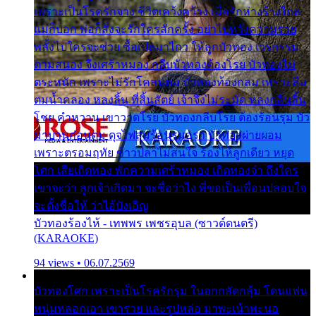
เพราะเป็นโรครักจาง ชีวิตเคว้งคว้าง เมื่อรักห่างร้างไกล
แม่ก็บอก พ่อก็สั่งจะรักใครสักครั้ง อย่าไปหวังความรวย
พลั้งไปใครจะช่วย ซื้อเปลมาไกว ให้ลูกบัวทอง เวรกรรม
ตามสนอง จึงเศร้าหมอง กลีบบัวทองต้องโรย บัวทองไม่
ตระหนัก เพราะไม่รักโคลนตม บัวทองท้องกลม เพราะลืม
ตมน้ำคลอง หลงลิ้น ที่สิ้นสัตย์ เจ้าจึงไม่ระมัด หลงกลิ่นลิ้น
โชย คำหวาน เขาวาดโรย บัวทองกลีบโรย ต้องร้อนรุม บัว
มาบานก่อนตูม ดุจไฟสุมร้อนรุมอุรา บัวทองผ่ายผอม
เพราะตรอมฤทัย ข้าวปลาไม่สนใจ ร้องไห้ลูกเดียว หยุด
โศก เสียเถิดทอง พักความเศร้าหมอง เถิดทองจ๋า ถึงใคร
เขาจะว่า ลูกเจ้าเกิดมา จะชื่อว่าไง พี่ขอเป็นเพื่อนปลอบใจ
จะตั้งชื่อให้ ว่าไอ้บังเอิญ
บัวทองร้องไห้ - เทพพร เพชรอุบล (ซาวด์ดนตรี)
(KARAOKE)
94 views • 06.07.2569
บัวทองโศก เพราะเป็นโรครักรุม ในอกกลัดกลุ้ม โดนแฟน
หนุ่มหลอกเอา เขารวย และรูปหล่อ มาพะเน้าพะนอ