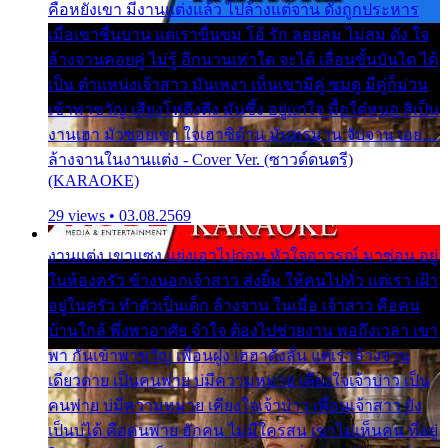
คือหยังเขา มีงานแต่งแล้ว ไปล้างแต่จาน ดั่งถูกประหาร
เมื่อเขาชื่นบาน แต่เราขื่นขม โอ้ รัก ลอยลม ไม่สม ดัง ใจ
ล้างจานคอยคู่ ไม่รู้ อีกนานเท่าใด จะได้ เลื่อนขั้นบันได ได้
เป็น ตำแหน่งเจ้าสาว มันเหงา เห็นเขามีคู่ ซมดู มีคู่ก็ม่วน
เข้าพาขวัญ เสียงโห่ตึงตึง มันซึ้ง อยู่แก่ใจ มื้อใด๋หนอ สิเป็น
งานเฮา มัวซอยเขา ใจเฮาซิด้าน มันทรมาน จับจาน เอย…
ล้างจานในงานแต่ง - Cover Ver. (ซาวด์ดนตรี)
(KARAOKE)
29 views • 03.08.2569
งานแต่ง เขาแซง แย่งเอาไปก่อน หัวใจอาวรณ์ มาซ่อน อยู่
ในห้องครัว ข้างนอกเจ้าสาว ส่งยิ้ม ให้คนไปทั่ว แต่เรา เฝ้า
อยู่ในครัว ทำตัวเป็นเด็ก ล้างจาน ในเมื่อ เจ้าสาว คือคน
บ้านใกล้ พึ่งพาอาศัย จำใจ ต้องไปช่วยงาน พอถึงเวลา เขา
พา กันเข้าพาขวัญ เพื่อนฝูง เฮฮาดังลั่น แต่เราล้างจาน
เดียวดาย เป็นคนพ่าย บ่มีความหมาย เคียงใจเจ้าบ่าว เป็น
คนพ่าย บ่มีความหมาย เคียงใจเจ้าบ่าว เพื่อนเจ้าสาว ยัง
เป็นบ่ได้ คือคนพ่าย ฮักคน ไม่มีใครสน เขาไม่เห็นคน ที่อยู่