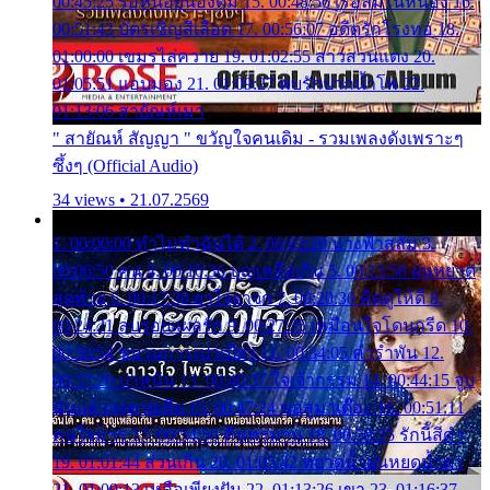
00:45:25 รอหน่อยน้องติ๋ม 15. 00:48:56 เรือล่มในหนอง 16.
00:51:43 บัตรเชิญสีเลือด 17. 00:56:07 อดีตรักโรงทอ 18.
01:00:00 เขมรไล่ควาย 19. 01:02:55 สาวสวนแตง 20.
01:05:51 แอบมอง 21. 01:09:27 พบรักปากน้ำโพ 22.
01:13:06 สายัณห์เมา
" สายัณห์ สัญญา " ขวัญใจคนเดิม - รวมเพลงดังเพราะๆ
ซึ้งๆ (Official Audio)
34 views • 21.07.2569
1. 00:00:00 ทำไมทำฉันได้ 2. 00:03:20 นางฟ้าสลัม 3.
00:06:50 คน 4. 00:10:36 บุญเหลือเกิน 5. 00:13:58 ฝนหยาด
สุดท้าย 6. 00:17:30 ยาใจยาจก 7. 00:20:30 คิดดูให้ดี 8.
00:24:21 ลบรอยแผลรัก 9. 00:27:35 เหมือนใจโดนกรีด 10.
00:30:54 ขบวนการเปาเปียว 11. 00:34:05 คำรำพัน 12.
00:37:20 ปาหนัน 13. 00:40:37 ใจเจ้ากรรม 14. 00:44:15 จูบ
ฉันแล้วจงตายเสีย 15. 00:47:24 ขอสูมาเต๊อะ 16. 00:51:11
คนใจมาร 17. 00:54:50 คืนทรมาน 18. 00:58:25 รักนี้สีดำ
19. 01:01:44 ส่วนเกิน 20. 01:05:42 หยาดน้ำฝนหยดน้ำตา
21. 01:09:13 เหลือเพียงฝัน 22. 01:13:26 เขา 23. 01:16:37