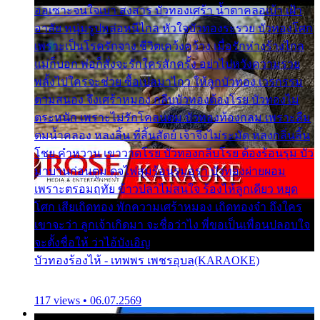
ออเซาะจนใจเบา สงสาร บัวทองเศร้า น้ำตาคลอเบ้า เฝ้า
อาลัย หนุ่มรูปหล่อหนีไกล หัวใจบัวทองระรวย บัวทองโศก
เพราะเป็นโรครักจาง ชีวิตเคว้งคว้าง เมื่อรักห่างร้างไกล
แม่ก็บอก พ่อก็สั่งจะรักใครสักครั้ง อย่าไปหวังความรวย
พลั้งไปใครจะช่วย ซื้อเปลมาไกว ให้ลูกบัวทอง เวรกรรม
ตามสนอง จึงเศร้าหมอง กลีบบัวทองต้องโรย บัวทองไม่
ตระหนัก เพราะไม่รักโคลนตม บัวทองท้องกลม เพราะลืม
ตมน้ำคลอง หลงลิ้น ที่สิ้นสัตย์ เจ้าจึงไม่ระมัด หลงกลิ่นลิ้น
โชย คำหวาน เขาวาดโรย บัวทองกลีบโรย ต้องร้อนรุม บัว
มาบานก่อนตูม ดุจไฟสุมร้อนรุมอุรา บัวทองผ่ายผอม
เพราะตรอมฤทัย ข้าวปลาไม่สนใจ ร้องไห้ลูกเดียว หยุด
โศก เสียเถิดทอง พักความเศร้าหมอง เถิดทองจ๋า ถึงใคร
เขาจะว่า ลูกเจ้าเกิดมา จะชื่อว่าไง พี่ขอเป็นเพื่อนปลอบใจ
จะตั้งชื่อให้ ว่าไอ้บังเอิญ
บัวทองร้องไห้ - เทพพร เพชรอุบล(KARAOKE)
117 views • 06.07.2569