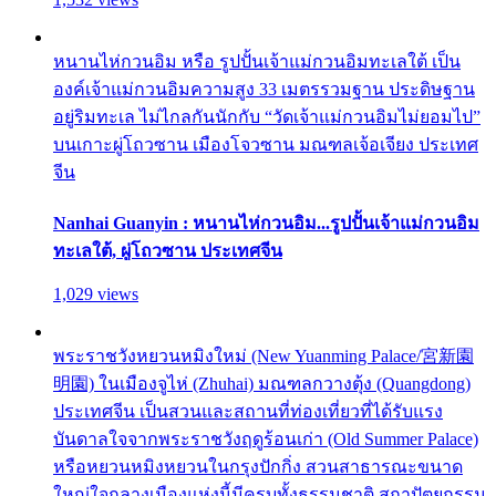
หนานไห่กวนอิม หรือ รูปปั้นเจ้าแม่กวนอิมทะเลใต้ เป็น
องค์เจ้าแม่กวนอิมความสูง 33 เมตรรวมฐาน ประดิษฐาน
อยู่ริมทะเล ไม่ไกลกันนักกับ “วัดเจ้าแม่กวนอิมไม่ยอมไป”
บนเกาะผู่โถวซาน เมืองโจวซาน มณฑลเจ้อเจียง ประเทศ
จีน
Nanhai Guanyin : หนานไห่กวนอิม...รูปปั้นเจ้าแม่กวนอิม
ทะเลใต้, ผู่โถวซาน ประเทศจีน
1,029 views
พระราชวังหยวนหมิงใหม่ (New Yuanming Palace/宮新園
明園) ในเมืองจูไห่ (Zhuhai) มณฑลกวางตุ้ง (Quangdong)
ประเทศจีน เป็นสวนและสถานที่ท่องเที่ยวที่ได้รับแรง
บันดาลใจจากพระราชวังฤดูร้อนเก่า (Old Summer Palace)
หรือหยวนหมิงหยวนในกรุงปักกิ่ง สวนสาธารณะขนาด
ใหญ่ใจกลางเมืองแห่งนี้มีครบทั้งธรรมชาติ สถาปัตยกรรม