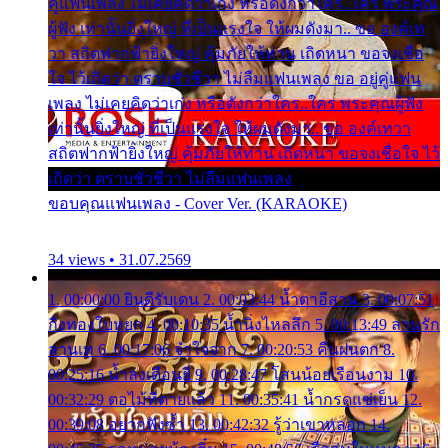
คู่แฟนเพลง ไม่เคยคิดว่าเก่ง หรือดังกว่าใคร..ใคร พระคุณ
ผู้ฟัง เท่านั้นยิ่งใหญ่ ที่เป็นแรงใจ ให้ผมดังมา.. ขอ องค์เท
วา สถิตฟากฟ้ายิ่งใหญ่ คุ้มภัยให้ท่าน เถิดหนา ขอจงเชื่อ
ใจ ไว้เถิดว่า ตราบชั่วชีวา ไม่ลืมแฟนเพลง ขอ อยู่คู่แฟน
เพลง ไม่เคยคิดว่าเก่ง หรือดังกว่าใคร..ใคร พระคุณผู้ฟัง
เท่านั้นยิ่งใหญ่ ที่เป็นแรงใจ ให้ผมดังมา.. ขอ องค์เทวา
สถิตฟากฟ้ายิ่งใหญ่ คุ้มภัยให้ท่าน เถิดหนา ขอจงเชื่อใจ ไว้
เถิดว่า ตราบชั่วชีวา ไม่ลืมแฟนเพลง
ขอบคุณแฟนเพลง - Cover Ver. (KARAOKE)
34 views • 31.07.2569
1. 00:00:00 ยินดีรับเดน 2. 00:03:44 น้ำตาอีสาน 3. 00:07:51
กิ่งทองใบหยก 4. 00:10:35 น้ำนิ่งไหลลึก 5. 00:13:49 ลานรัก
ลานเท 6. 00:17:06 จำใจจาก 7. 00:20:53 คืนฝนตก 8.
00:25:16 น้ำลงเดือนยี่ 9. 00:28:47 โสนน้อยเรือนงาม 10.
00:32:29 ตอไม้ที่ตายแล้ว 11. 00:35:41 น้ำกรดแช่เย็น 12.
00:39:08 อยากฟังซ้ำ 13. 00:42:32 รู้ว่าเขาหลอก 14.