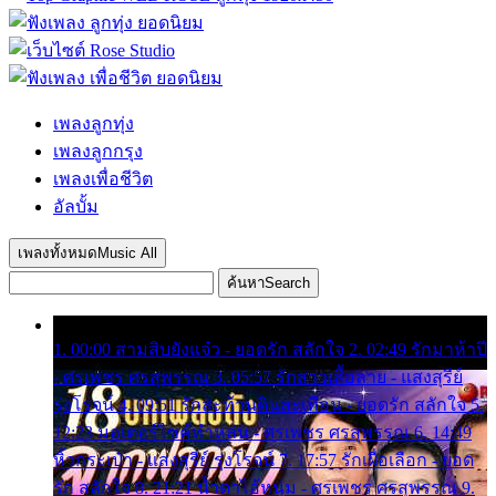
เพลงลูกทุ่ง
เพลงลูกกรุง
เพลงเพื่อชีวิต
อัลบั้ม
เพลงทั้งหมด
Music All
ค้นหา
Search
1. 00:00 สามสิบยังแจ๋ว - ยอดรัก สลักใจ 2. 02:49 รักมาห้าปี
- ศรเพชร ศรสุพรรณ 3. 05:57 รักสาวเสื้อลาย - แสงสุรีย์
รุ่งโรจน์ 4. 09:51 รักสะท้านดินสะเทือน - ยอดรัก สลักใจ 5.
12:23 มอเตอร์ไซค์ทำหล่น - ศรเพชร ศรสุพรรณ 6. 14:49
หิ้วกระเป๋า - แสงสุรีย์ รุ่งโรจน์ 7. 17:57 รักเผื่อเลือก - ยอด
รัก สลักใจ 8. 21:21 น้ำตาไอ้หนุ่ม - ศรเพชร ศรสุพรรณ 9.