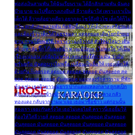
พ่อส่งเงินสามพัน ให้ฉันเรียนราม ได้อีกสักสามพัน ฉันคง
บ๊าย บาย จะไปซื้อกางเกงยีนส์ ลีวายส์มาใส่ เพราะเราเป็น
เด็กใต้ ลีวายส์อย่างเดียว อยากจะโชว์ถึงหิวโซ เด็กใต้ก็ไม่
หวั่น ตกตัวละหลายพัน กัดฟันซื้อมา ให้เด็กเทพเหลียวมอง
และต้องรู้ว่า เด็กใต้ไม่ธรรมดา แต่สุดยอด เดินโยกย้ายเย
ยวน กวนโอ๊ยพอได้ เพราะว่านุ่งลีวายส์ ตัวใหม่ใส่มา เดิน
เข้ามหาลัย จิ๊กโก๊มองหน้า ท่าจะมีปัญหา ไม่พอใจ ได้เป็น
เรื่องแน่นอน แต่ฉันไม่หวั่น เลยแหลงใต้ถามมัน ว่ามัน
พรั่นพรือ มันตอบว่าไม่พรื่อ เปลี่ยนเป็นยิ้มให้ เจอะเด็กใต้
ด้วยกัน ก็เลยรอด สุดยอด สุดยอด สุดยอด มันสุดยอด สุด
ยอด สุดยอด สุดยอด มันสุดยอด แอบหลงรักสาวราม ที่พัก
ห้องเช่า เธอผิวขาวผมยาว ปากแดงแหลงกลาง ถูกสเป็ก
จริงเธอ อยู่ห้องข้างข้าง อยากเข้าไปแหลงกลาง กลัว
ทองแดง กลับจากรามมาเจอ เธอมาซื้อข้าว แต่ก่อนนั้น
สองเรา เจอะกันครั้งใด เธอไม่เคยไยดี คราวนี้เธอยิ้มให้
ต้องให้ใส่ลีวายส์ สุดยอด สุดยอด มันสุดยอด มันสุดยอด
มันสุดยอด มันสุดยอด มันสุดยอด มันสุดยอด มันสุดยอด
มันสุดยอด มันสุดยอด มันสุดยอด มันสุดยอด มันสุดยอด