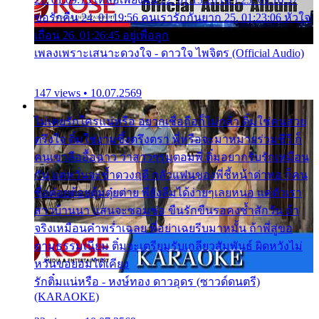
ขอรักคืน 24. 01:19:56 คนเรารักกันยาก 25. 01:23:06 หัวใจ
เถื่อน 26. 01:26:45 อยู่เพื่อลูก
เพลงเพราะเสนาะดวงใจ - ดาวใจ ไพจิตร (Official Audio)
147 views • 10.07.2569
ไม่เคยรักใครแน่หรือ อยากเชื่อถือก็ไม่กล้า ติ๋มใช่คนสวย
ตรึงใจ ติ๋มใช่งามซึ้งตรึงตรา พี่หรือจะมาหมายร่วมชีวี ก็
คนเขาลืออื้อฉาว ว่าสาวๆรุมตอมพี่ ติ๋มอยากรับรักเหมือน
กัน แต่หวั่นจะช้ำดวงฤดี กลัวแฟนของพี่ชี้หน้าด่าทอ ก็คน
ชื่อต๋อยต้อยตุ้มตุ๋ยต่าย พี่ยังลืมได้ง่ายๆเลยหนอ แค่ตัวเรา
สาวบ้านนา แสนจะซอมซ่อ ขืนรักขืนรอคงช้ำสักวัน ถ้า
จริงเหมือนคำพร่ำเฉลย พี่อย่าเฉยรีบมาหมั้น ถ้าพี่สู่ขอ
ตามธรรมเนียม ติ๋มจะเตรียมรับเกลียวสัมพันธ์ ผิดหวังไม่
หวั่นขอยอมได้เคียง
รักติ๋มแน่หรือ - หงษ์ทอง ดาวอุดร (ซาวด์ดนตรี)
(KARAOKE)