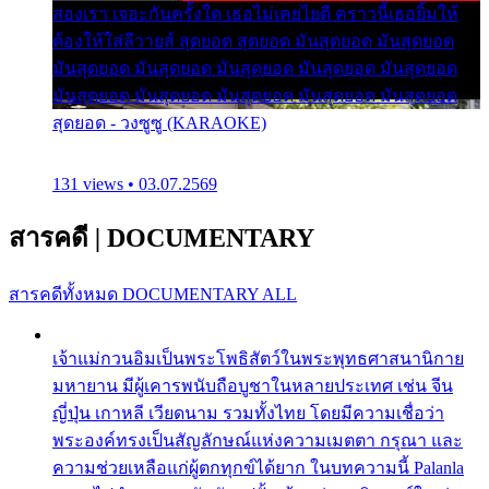
สองเรา เจอะกันครั้งใด เธอไม่เคยไยดี คราวนี้เธอยิ้มให้
ต้องให้ใส่ลีวายส์ สุดยอด สุดยอด มันสุดยอด มันสุดยอด
มันสุดยอด มันสุดยอด มันสุดยอด มันสุดยอด มันสุดยอด
มันสุดยอด มันสุดยอด มันสุดยอด มันสุดยอด มันสุดยอด
สุดยอด - วงซูซู (KARAOKE)
131 views • 03.07.2569
สารคดี
|
DOCUMENTARY
สารคดีทั้งหมด
DOCUMENTARY ALL
เจ้าแม่กวนอิมเป็นพระโพธิสัตว์ในพระพุทธศาสนานิกาย
มหายาน มีผู้เคารพนับถือบูชาในหลายประเทศ เช่น จีน
ญี่ปุ่น เกาหลี เวียดนาม รวมทั้งไทย โดยมีความเชื่อว่า
พระองค์ทรงเป็นสัญลักษณ์แห่งความเมตตา กรุณา และ
ความช่วยเหลือแก่ผู้ตกทุกข์ได้ยาก ในบทความนี้ Palanla