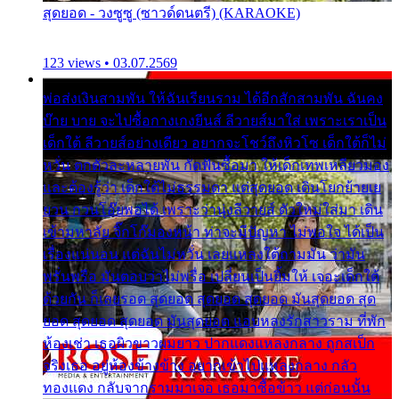
สุดยอด - วงซูซู (ซาวด์ดนตรี) (KARAOKE)
123 views • 03.07.2569
พ่อส่งเงินสามพัน ให้ฉันเรียนราม ได้อีกสักสามพัน ฉันคง
บ๊าย บาย จะไปซื้อกางเกงยีนส์ ลีวายส์มาใส่ เพราะเราเป็น
เด็กใต้ ลีวายส์อย่างเดียว อยากจะโชว์ถึงหิวโซ เด็กใต้ก็ไม่
หวั่น ตกตัวละหลายพัน กัดฟันซื้อมา ให้เด็กเทพเหลียวมอง
และต้องรู้ว่า เด็กใต้ไม่ธรรมดา แต่สุดยอด เดินโยกย้ายเย
ยวน กวนโอ๊ยพอได้ เพราะว่านุ่งลีวายส์ ตัวใหม่ใส่มา เดิน
เข้ามหาลัย จิ๊กโก๊มองหน้า ท่าจะมีปัญหา ไม่พอใจ ได้เป็น
เรื่องแน่นอน แต่ฉันไม่หวั่น เลยแหลงใต้ถามมัน ว่ามัน
พรั่นพรือ มันตอบว่าไม่พรื่อ เปลี่ยนเป็นยิ้มให้ เจอะเด็กใต้
ด้วยกัน ก็เลยรอด สุดยอด สุดยอด สุดยอด มันสุดยอด สุด
ยอด สุดยอด สุดยอด มันสุดยอด แอบหลงรักสาวราม ที่พัก
ห้องเช่า เธอผิวขาวผมยาว ปากแดงแหลงกลาง ถูกสเป็ก
จริงเธอ อยู่ห้องข้างข้าง อยากเข้าไปแหลงกลาง กลัว
ทองแดง กลับจากรามมาเจอ เธอมาซื้อข้าว แต่ก่อนนั้น