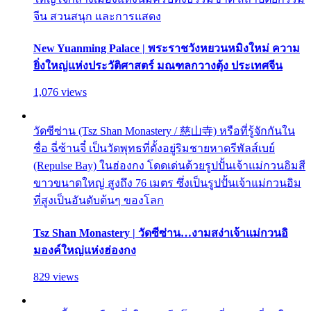
จีน สวนสนุก และการแสดง
New Yuanming Palace | พระราชวังหยวนหมิงใหม่ ความ
ยิ่งใหญ่แห่งประวัติศาสตร์ มณฑลกวางตุ้ง ประเทศจีน
1,076 views
วัดซีซ่าน (Tsz Shan Monastery / 慈山寺) หรือที่รู้จักกันใน
ชื่อ ฉี่ซ้านจี๋ เป็นวัดพุทธที่ตั้งอยู่ริมชายหาดรีพัลส์เบย์
(Repulse Bay) ในฮ่องกง โดดเด่นด้วยรูปปั้นเจ้าแม่กวนอิมสี
ขาวขนาดใหญ่ สูงถึง 76 เมตร ซึ่งเป็นรูปปั้นเจ้าแม่กวนอิม
ที่สูงเป็นอันดับต้นๆ ของโลก
Tsz Shan Monastery | วัดซีซ่าน…งามสง่าเจ้าแม่กวนอิ
มองค์ใหญ่แห่งฮ่องกง
829 views