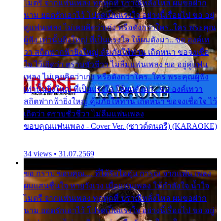
ไมตรี จากแฟนเพลง ทุกทุกที่ ปราณีหลั่งไหล ผมขอฝาก
นาม ยอดรักเอาไว้ โปรดเป็นแรงใจ อย่างนี้เรื่อยไป ขอ อยู่
คู่แฟนเพลง ไม่เคยคิดว่าเก่ง หรือดังกว่าใคร..ใคร พระคุณ
ผู้ฟัง เท่านั้นยิ่งใหญ่ ที่เป็นแรงใจ ให้ผมดังมา.. ขอ องค์เท
วา สถิตฟากฟ้ายิ่งใหญ่ คุ้มภัยให้ท่าน เถิดหนา ขอจงเชื่อ
ใจ ไว้เถิดว่า ตราบชั่วชีวา ไม่ลืมแฟนเพลง ขอ อยู่คู่แฟน
เพลง ไม่เคยคิดว่าเก่ง หรือดังกว่าใคร..ใคร พระคุณผู้ฟัง
เท่านั้นยิ่งใหญ่ ที่เป็นแรงใจ ให้ผมดังมา.. ขอ องค์เทวา
สถิตฟากฟ้ายิ่งใหญ่ คุ้มภัยให้ท่าน เถิดหนา ขอจงเชื่อใจ ไว้
เถิดว่า ตราบชั่วชีวา ไม่ลืมแฟนเพลง
ขอบคุณแฟนเพลง - Cover Ver. (ซาวด์ดนตรี) (KARAOKE)
34 views • 31.07.2569
ขอ กราบ ขอบคุณ.... ที่ได้รับไออุ่น การุณ จากแฟน เพลง
ผมแสนชื่นใจ หายวังเวง เมื่อแฟนเพลง ให้กำลังใจ น้ำใจ
ไมตรี จากแฟนเพลง ทุกทุกที่ ปราณีหลั่งไหล ผมขอฝาก
นาม ยอดรักเอาไว้ โปรดเป็นแรงใจ อย่างนี้เรื่อยไป ขอ อยู่