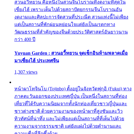
สวนอวี้หยวน คือหนึ่งในสวนจีนโบราณที่งดงามที่สุดใน
เซี่ยงไฮ้ เพราะเต็มไปด้วยสถาปัตยกรรมจีนโบราณอัน
งดงามและศิลปะการจัดสวนที่ประณีต สวนแห่งนี้ไม่เพียง
แต่เป็นสถานที่พักผ่อนหย่อนใจแต่ยังเป็นมรดกทาง
วัฒนธรรมที่สำคัญของจีนด้วยประวัติศาสตร์อันยาวนาน
กว่า 400 ปี
Yuyuan Garden : สวนอวี้หยวน จุดเช็กอินห้ามพลาดเมื่อ
มาเซี่ยงไฮ้ ประเทศจีน
1,307 views
หน้าผาโทจินโบ (Tojinbo) ตั้งอยู่ในจังหวัดฟุกุอิ (Fukui) ทาง
ภาคตะวันออกของประเทศญี่ปุ่น เป็นหนึ่งในสถานที่ท่อง
เที่ยวที่ได้รับความนิยมจากทั้งนักท่องเที่ยวชาวญี่ปุ่นและ
ชาวต่างชาติ ด้วยความงามของหน้าผาที่สูงชันและวิว
ทิวทัศน์ที่น่าทึ่ง และไม่เพียงแต่เป็นสถานที่ที่เต็มไปด้วย
ความงามจากธรรมชาติ แต่ยังแฝงไปด้วยตำนานและ
ความเชื่อที่ลึกซึ้งด้วย