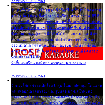
32 views • 10.07.2569
ไม่เคยรักใครแน่หรือ อยากเชื่อถือก็ไม่กล้า ติ๋มใช่คนสวย
ตรึงใจ ติ๋มใช่งามซึ้งตรึงตรา พี่หรือจะมาหมายร่วมชีวี ก็
คนเขาลืออื้อฉาว ว่าสาวๆรุมตอมพี่ ติ๋มอยากรับรักเหมือน
กัน แต่หวั่นจะช้ำดวงฤดี กลัวแฟนของพี่ชี้หน้าด่าทอ ก็คน
ชื่อต๋อยต้อยตุ้มตุ๋ยต่าย พี่ยังลืมได้ง่ายๆเลยหนอ แค่ตัวเรา
สาวบ้านนา แสนจะซอมซ่อ ขืนรักขืนรอคงช้ำสักวัน ถ้า
จริงเหมือนคำพร่ำเฉลย พี่อย่าเฉยรีบมาหมั้น ถ้าพี่สู่ขอ
ตามธรรมเนียม ติ๋มจะเตรียมรับเกลียวสัมพันธ์ ผิดหวังไม่
หวั่นขอยอมได้เคียง
รักติ๋มแน่หรือ - หงษ์ทอง ดาวอุดร (KARAOKE)
35 views • 10.07.2569
บัวทองโศก เพราะเป็นโรครักรุม ในอกกลัดกลุ้ม โดนแฟน
หนุ่มหลอกเอา เขารวย และรูปหล่อ มาพะเน้าพะนอ
ออเซาะจนใจเบา สงสาร บัวทองเศร้า น้ำตาคลอเบ้า เฝ้า
อาลัย หนุ่มรูปหล่อหนีไกล หัวใจบัวทองระรวย บัวทองโศก